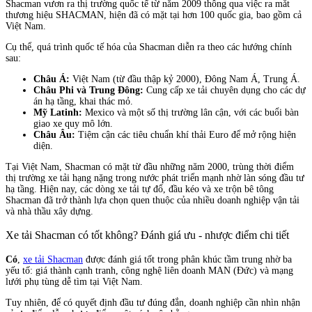
Shacman vươn ra thị trường quốc tế từ năm 2009 thông qua việc ra mắt
thương hiệu SHACMAN, hiện đã có mặt tại hơn 100 quốc gia, bao gồm cả
Việt Nam.
Cụ thể, quá trình quốc tế hóa của Shacman diễn ra theo các hướng chính
sau:
Châu Á:
Việt Nam (từ đầu thập kỷ 2000), Đông Nam Á, Trung Á.
Châu Phi và Trung Đông:
Cung cấp xe tải chuyên dụng cho các dự
án hạ tầng, khai thác mỏ.
Mỹ Latinh:
Mexico và một số thị trường lân cận, với các buổi bàn
giao xe quy mô lớn.
Châu Âu:
Tiệm cận các tiêu chuẩn khí thải Euro để mở rộng hiện
diện.
Tại Việt Nam, Shacman có mặt từ đầu những năm 2000, trùng thời điểm
thị trường xe tải hạng nặng trong nước phát triển mạnh nhờ làn sóng đầu tư
hạ tầng. Hiện nay, các dòng xe tải tự đổ, đầu kéo và xe trộn bê tông
Shacman đã trở thành lựa chọn quen thuộc của nhiều doanh nghiệp vận tải
và nhà thầu xây dựng.
Xe tải Shacman có tốt không? Đánh giá ưu - nhược điểm chi tiết
Có
,
xe tải Shacman
được đánh giá tốt trong phân khúc tầm trung nhờ ba
yếu tố: giá thành cạnh tranh, công nghệ liên doanh MAN (Đức) và mạng
lưới phụ tùng dễ tìm tại Việt Nam.
Tuy nhiên, để có quyết định đầu tư đúng đắn, doanh nghiệp cần nhìn nhận