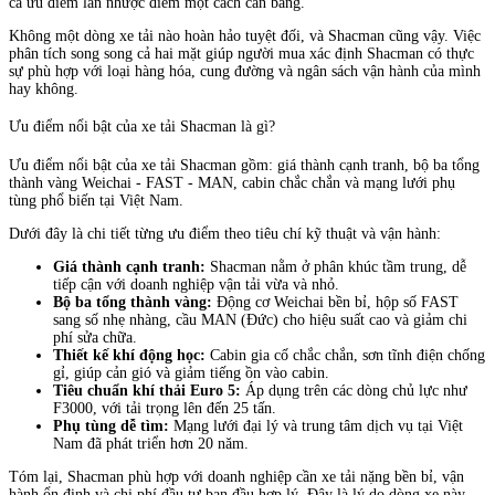
cả ưu điểm lẫn nhược điểm một cách cân bằng.
Không một dòng xe tải nào hoàn hảo tuyệt đối, và Shacman cũng vậy. Việc
phân tích song song cả hai mặt giúp người mua xác định Shacman có thực
sự phù hợp với loại hàng hóa, cung đường và ngân sách vận hành của mình
hay không.
Ưu điểm nổi bật của xe tải Shacman là gì?
Ưu điểm nổi bật của xe tải Shacman gồm: giá thành cạnh tranh, bộ ba tổng
thành vàng Weichai - FAST - MAN, cabin chắc chắn và mạng lưới phụ
tùng phổ biến tại Việt Nam.
Dưới đây là chi tiết từng ưu điểm theo tiêu chí kỹ thuật và vận hành:
Giá thành cạnh tranh:
Shacman nằm ở phân khúc tầm trung, dễ
tiếp cận với doanh nghiệp vận tải vừa và nhỏ.
Bộ ba tổng thành vàng:
Động cơ Weichai bền bỉ, hộp số FAST
sang số nhẹ nhàng, cầu MAN (Đức) cho hiệu suất cao và giảm chi
phí sửa chữa.
Thiết kế khí động học:
Cabin gia cố chắc chắn, sơn tĩnh điện chống
gỉ, giúp cản gió và giảm tiếng ồn vào cabin.
Tiêu chuẩn khí thải Euro 5:
Áp dụng trên các dòng chủ lực như
F3000, với tải trọng lên đến 25 tấn.
Phụ tùng dễ tìm:
Mạng lưới đại lý và trung tâm dịch vụ tại Việt
Nam đã phát triển hơn 20 năm.
Tóm lại, Shacman phù hợp với doanh nghiệp cần xe tải nặng bền bỉ, vận
hành ổn định và chi phí đầu tư ban đầu hợp lý. Đây là lý do dòng xe này