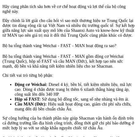
Hãy cùng phân tích sâu hơn về cơ chế hoạt động và lợi thế của bộ công
nghệ này.
Đây chính là lời giải cho câu hỏi vì sao một thương hiệu xe Trung Quốc lại
được tin dùng rộng rãi tại Việt Nam và nhiều thị trường quốc tế. Sự kết hợp
giữa năng lực sản xuất quy mô lớn của Shaanxi Auto và know-how kỹ thuật
từ MAN tạo nên giá trị mà ít đối thủ Trung Quốc cùng phân khúc có được.
Bộ ba tổng thành vàng Weichai - FAST - MAN hoạt động ra sao?
Bộ ba tổng thành vàng Weichai - FAST - MAN gồm động cơ Weichai
(Trung Quốc), hộp số FAST và cầu MAN (Đức), kết hợp tạo nên sức
mạnh, độ bền và khả năng tiết kiệm nhiên liệu cho xe Shacman.
Chi tiết vai trò từng bộ phận:
Động cơ Weichai:
Diesel 4 kỳ, bền bỉ, tiết kiệm nhiên liệu, mã lực
cao. Dòng 4 chân được trang bị thêm 6 xilanh thẳng hàng tăng áp,
công suất lên đến 340 HP.
Hộp số FAST:
Sử dụng bộ đồng tốc, sang số nhẹ nhàng và êm ái.
Cầu MAN (Đức):
Hiệu suất hoạt động cao, giảm chi phí sửa chữa,
mang đến độ bền chuẩn châu Âu.
Sự cộng hưởng của ba thành phần này giúp Shacman vận hành ổn định trên
cả đường trường lẫn địa hình công trình, đồng thời giữ chi phí bảo dưỡng ở
mức hợp lý so với xe nhập khẩu nguyên chiếc từ châu Âu.