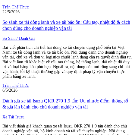
Trần Thế Thực
22/5/2026
So sánh xe tải đông lạnh và xe tải bảo ôn: Cấu tạo, nhiệt độ & cách
chọn đúng cho doanh nghiệp vận tải
So Sánh/ Đánh Giá
Bài viết phân tích chi tiết hai dòng xe tải chuyên dụng phổ biến tại Việt
Nam: xe tải đông lạnh và xe tải bảo ôn. Nội dung dành cho doanh nghiệp
vận tải, chủ xe và đơn vị logistics chuỗi lạnh đang cần ra quyết định đầu tư.
Bài viết làm rõ khác biệt về cấu tạo thùng, hệ thống lạnh, dải nhiệt độ duy
trì và loại hàng hóa phù hợp. Ngoài ra, nội dung còn mở rộng sang chi phí
vận hành, lỗi kỹ thuật thường gặp và quy định pháp lý vận chuyển thực
phẩm bằng xe lạnh.
Trần Thế Thực
6/5/2026
Đánh giá xe tải Isuzu QKR 270 1.9 tấn: Ưu nhược điểm, thông số
& giá lăn bánh cho chủ doanh nghiệp vận tải
Xe Tải Isuzu
Bài viết đánh giá khách quan xe tải Isuzu QKR 270 1.9 tấn dành cho chủ
doanh nghiệp vận tải, hộ kinh doanh và tài xế chuyên nghiệp. Nội dung