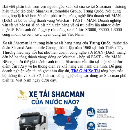
Bài viết phân tích trọn vẹn nguồn gốc xuất xứ của xe tải Shacman - thương
hiệu thuộc tập đoàn Shaanxi Automobile Group, Trung Quốc. Nội dung
tổng hợp lịch sử hơn 50 năm phát triển, công nghệ liên doanh với MAN
(Đức) và bộ ba tổng thành vàng Weichai - FAST - MAN. Doanh nghiệp
vận tải và bác tài sẽ có cái nhìn cân bằng về cả ưu điểm lẫn nhược điểm
thực tế. Bên cạnh đó là gợi ý các dòng xe chủ lực X3000, F3000, L3000
cùng nhóm xe ben, xe chuyên dụng tại Việt Nam.
Xe tải Shacman là thương hiệu xe tải hạng nặng của
Trung Quốc
, thuộc tập
đoàn Shaanxi Automobile Group, thành lập năm 1968 tại tỉnh Thiểm Tây.
Thương hiệu này nổi bật nhờ liên doanh công nghệ với MAN (Đức), mang
đến bộ ba tổng thành vàng: động cơ Weichai - hộp số FAST - cầu MAN.
Bên cạnh ưu thế giá thành cạnh tranh, Shacman vẫn tồn tại một số nhược
điểm cần lưu ý về hệ thống điện và khả năng vận hành địa hình. Để giúp
doanh nghiệp vận tải có góc nhìn đầy đủ,
Thế Giới Xe Tải
tổng hợp toàn
bộ thông tin về xuất xứ, lịch sử, công nghệ cùng các dòng xe Shacman phổ
biến tại Việt Nam ngay dưới đây.