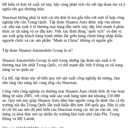
Để hiểu rõ hơn về xuất xứ này, hãy cùng phân tích chi tiết tập đoàn mẹ và ý
nghĩa tên gọi thương hiệu.
Shacman không phải là một cái tên đơn lẻ mà gắn liền với một tổ hợp công
nghiệp lớn của Trung Quốc. Tập đoàn Shaanxi Auto được xếp vào nhóm
các nhà sản xuất ô tô thương mại hàng đầu nước này, đặc biệt mạnh ở phân
khúc xe tải nặng và xe đầu kéo. Việc xác định đúng "quốc tịch" và đơn vị
sản xuất giúp khách hàng tránh nhầm lẫn giữa hàng chính hãng nhập khẩu
nguyên chiếc và các sản phẩm "Made in China" không rõ nguồn gốc.
Tập đoàn Shaanxi Automobile Group là ai?
Shaanxi Automobile Group là một trong những tập đoàn sản xuất ô tô
thương mại lớn nhất Trung Quốc, có thế mạnh đặc biệt ở dòng xe tải hạng
nặng và xe quân sự.
Cụ thể, tập đoàn này sở hữu quy mô sản xuất công nghiệp ấn tượng, làm
nền tảng cho năng lực cung ứng của Shacman.
Công viên công nghiệp xe thương mại Shaanxi Auto chính thức đi vào hoạt
động từ năm 2005, với công suất sản xuất hàng năm đạt khoảng 150.000
xe. Quy mô này giúp Shaanxi Auto đảm bảo nguồn cung ổn định cho cả thị
trường nội địa Trung Quốc lẫn xuất khẩu đến hơn 100 quốc gia. Đây là yếu
tố cốt lõi tạo nên độ phổ biến của Shacman trong các dự án vận tải, xây
dựng và khai thác mỏ tại nhiều thị trường khó tính như châu Phi, Trung
Đông và Mỹ Latinh.