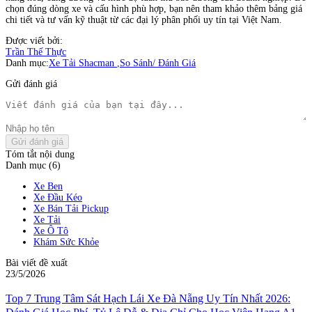
chọn đúng dòng xe và cấu hình phù hợp, bạn nên tham khảo thêm bảng giá
chi tiết và tư vấn kỹ thuật từ các đại lý phân phối uy tín tại Việt Nam.
Được viết bởi:
Trần Thế Thực
Danh mục:
Xe Tải Shacman
,
So Sánh/ Đánh Giá
Gửi đánh giá
Gửi đánh giá
Tóm tắt nội dung
Danh mục (6)
Xe Ben
Xe Đầu Kéo
Xe Bán Tải Pickup
Xe Tải
Xe Ô Tô
Khám Sức Khỏe
Bài viết đề xuất
23/5/2026
Top 7 Trung Tâm Sát Hạch Lái Xe Đà Nẵng Uy Tín Nhất 2026: