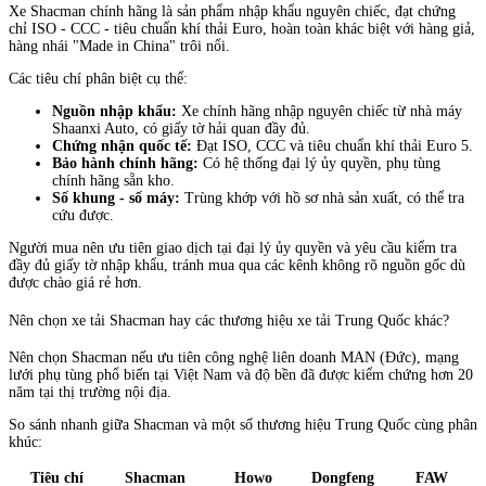
Xe Shacman chính hãng là sản phẩm nhập khẩu nguyên chiếc, đạt chứng
chỉ ISO - CCC - tiêu chuẩn khí thải Euro, hoàn toàn khác biệt với hàng giả,
hàng nhái "Made in China" trôi nổi.
Các tiêu chí phân biệt cụ thể:
Nguồn nhập khẩu:
Xe chính hãng nhập nguyên chiếc từ nhà máy
Shaanxi Auto, có giấy tờ hải quan đầy đủ.
Chứng nhận quốc tế:
Đạt ISO, CCC và tiêu chuẩn khí thải Euro 5.
Bảo hành chính hãng:
Có hệ thống đại lý ủy quyền, phụ tùng
chính hãng sẵn kho.
Số khung - số máy:
Trùng khớp với hồ sơ nhà sản xuất, có thể tra
cứu được.
Người mua nên ưu tiên giao dịch tại đại lý ủy quyền và yêu cầu kiểm tra
đầy đủ giấy tờ nhập khẩu, tránh mua qua các kênh không rõ nguồn gốc dù
được chào giá rẻ hơn.
Nên chọn xe tải Shacman hay các thương hiệu xe tải Trung Quốc khác?
Nên chọn Shacman nếu ưu tiên công nghệ liên doanh MAN (Đức), mạng
lưới phụ tùng phổ biến tại Việt Nam và độ bền đã được kiểm chứng hơn 20
năm tại thị trường nội địa.
So sánh nhanh giữa Shacman và một số thương hiệu Trung Quốc cùng phân
khúc:
Tiêu chí
Shacman
Howo
Dongfeng
FAW