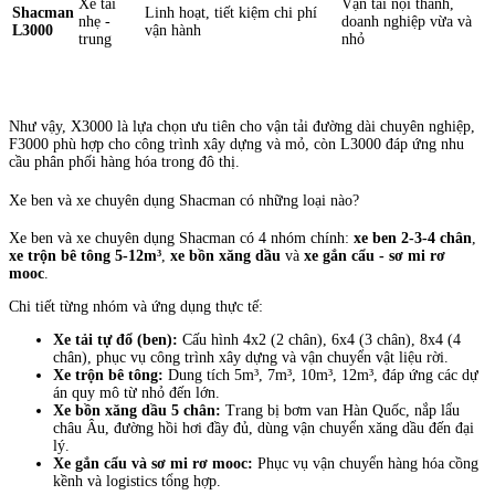
Xe tải
Vận tải nội thành,
Shacman
Linh hoạt, tiết kiệm chi phí
nhẹ -
doanh nghiệp vừa và
L3000
vận hành
trung
nhỏ
Như vậy, X3000 là lựa chọn ưu tiên cho vận tải đường dài chuyên nghiệp,
F3000 phù hợp cho công trình xây dựng và mỏ, còn L3000 đáp ứng nhu
cầu phân phối hàng hóa trong đô thị.
Xe ben và xe chuyên dụng Shacman có những loại nào?
Xe ben và xe chuyên dụng Shacman có 4 nhóm chính:
xe ben 2-3-4 chân
,
xe trộn bê tông 5-12m³
,
xe bồn xăng dầu
và
xe gắn cẩu - sơ mi rơ
mooc
.
Chi tiết từng nhóm và ứng dụng thực tế:
Xe tải tự đổ (ben):
Cấu hình 4x2 (2 chân), 6x4 (3 chân), 8x4 (4
chân), phục vụ công trình xây dựng và vận chuyển vật liệu rời.
Xe trộn bê tông:
Dung tích 5m³, 7m³, 10m³, 12m³, đáp ứng các dự
án quy mô từ nhỏ đến lớn.
Xe bồn xăng dầu 5 chân:
Trang bị bơm van Hàn Quốc, nắp lẩu
châu Âu, đường hồi hơi đầy đủ, dùng vận chuyển xăng dầu đến đại
lý.
Xe gắn cẩu và sơ mi rơ mooc:
Phục vụ vận chuyển hàng hóa cồng
kềnh và logistics tổng hợp.