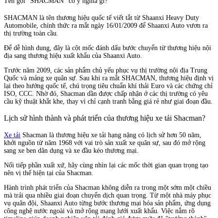
Tên gọi "SHACMAN" có ý nghĩa gì?
SHACMAN là tên thương hiệu quốc tế viết tắt từ Shaanxi Heavy Duty
Automobile, chính thức ra mắt ngày 16/01/2009 để Shaanxi Auto vươn ra
thị trường toàn cầu.
Để dễ hình dung, đây là cột mốc đánh dấu bước chuyển từ thương hiệu nội
địa sang thương hiệu xuất khẩu của Shaanxi Auto.
Trước năm 2009, các sản phẩm chủ yếu phục vụ thị trường nội địa Trung
Quốc và mảng xe quân sự. Sau khi ra mắt SHACMAN, thương hiệu định vị
lại theo hướng quốc tế, chú trọng tiêu chuẩn khí thải Euro và các chứng chỉ
ISO, CCC. Nhờ đó, Shacman dần được chấp nhận ở các thị trường có yêu
cầu kỹ thuật khắt khe, thay vì chỉ cạnh tranh bằng giá rẻ như giai đoạn đầu.
Lịch sử hình thành và phát triển của thương hiệu xe tải Shacman?
Xe tải
Shacman là thương hiệu xe tải hạng nặng có lịch sử hơn 50 năm,
khởi nguồn từ năm 1968 với vai trò sản xuất xe quân sự, sau đó mở rộng
sang xe ben dân dụng và xe đầu kéo thương mại.
Nối tiếp phần xuất xứ, hãy cùng nhìn lại các mốc thời gian quan trọng tạo
nên vị thế hiện tại của Shacman.
Hành trình phát triển của Shacman không diễn ra trong một sớm một chiều
mà trải qua nhiều giai đoạn chuyển dịch quan trọng. Từ một nhà máy phục
vụ quân đội, Shaanxi Auto từng bước thương mại hóa sản phẩm, ứng dụng
công nghệ nước ngoài và mở rộng mạng lưới xuất khẩu. Việc nắm rõ