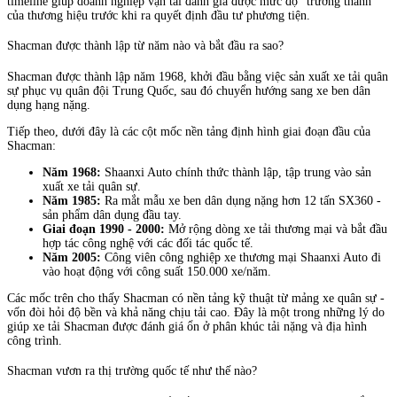
timeline giúp doanh nghiệp vận tải đánh giá được mức độ "trưởng thành"
của thương hiệu trước khi ra quyết định đầu tư phương tiện.
Shacman được thành lập từ năm nào và bắt đầu ra sao?
Shacman được thành lập năm 1968, khởi đầu bằng việc sản xuất xe tải quân
sự phục vụ quân đội Trung Quốc, sau đó chuyển hướng sang xe ben dân
dụng hạng nặng.
Tiếp theo, dưới đây là các cột mốc nền tảng định hình giai đoạn đầu của
Shacman:
Năm 1968:
Shaanxi Auto chính thức thành lập, tập trung vào sản
xuất xe tải quân sự.
Năm 1985:
Ra mắt mẫu xe ben dân dụng nặng hơn 12 tấn SX360 -
sản phẩm dân dụng đầu tay.
Giai đoạn 1990 - 2000:
Mở rộng dòng xe tải thương mại và bắt đầu
hợp tác công nghệ với các đối tác quốc tế.
Năm 2005:
Công viên công nghiệp xe thương mại Shaanxi Auto đi
vào hoạt động với công suất 150.000 xe/năm.
Các mốc trên cho thấy Shacman có nền tảng kỹ thuật từ mảng xe quân sự -
vốn đòi hỏi độ bền và khả năng chịu tải cao. Đây là một trong những lý do
giúp xe tải Shacman được đánh giá ổn ở phân khúc tải nặng và địa hình
công trình.
Shacman vươn ra thị trường quốc tế như thế nào?