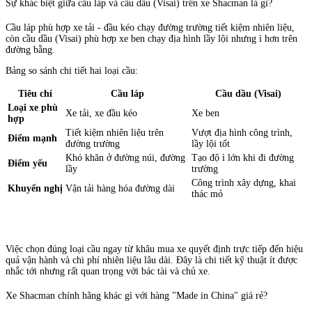
Sự khác biệt giữa cầu láp và cầu dầu (Visai) trên xe Shacman là gì?
Cầu láp phù hợp xe tải - đầu kéo chạy đường trường tiết kiệm nhiên liệu,
còn cầu dầu (Visai) phù hợp xe ben chạy địa hình lầy lội nhưng ì hơn trên
đường bằng.
Bảng so sánh chi tiết hai loại cầu:
Tiêu chí
Cầu láp
Cầu dầu (Visai)
Loại xe phù
Xe tải, xe đầu kéo
Xe ben
hợp
Tiết kiệm nhiên liệu trên
Vượt địa hình công trình,
Điểm mạnh
đường trường
lầy lội tốt
Khó khăn ở đường núi, đường
Tạo độ ì lớn khi đi đường
Điểm yếu
lầy
trường
Công trình xây dựng, khai
Khuyến nghị
Vận tải hàng hóa đường dài
thác mỏ
Việc chọn đúng loại cầu ngay từ khâu mua xe quyết định trực tiếp đến hiệu
quả vận hành và chi phí nhiên liệu lâu dài. Đây là chi tiết kỹ thuật ít được
nhắc tới nhưng rất quan trọng với bác tài và chủ xe.
Xe Shacman chính hãng khác gì với hàng "Made in China" giá rẻ?