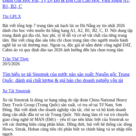
Đánh Giá Học Phí, Tỷ Lệ Đỗ & Địa Chỉ Cho Học Viên Hạng A1,
B1, B2, C
Thi GPLX
Bài viết tổng hợp 7 trung tâm sát hạch lái xe Đà Nẵng uy tín nhất 2026
dành cho học viên muốn thi bằng hạng A1, A2, B1, B2, C, D. Nội dung tập
trung đánh giá địa chỉ, học phí, tỷ lệ đỗ và cơ sở vật chất của từng trung
tâm. Bài viết cũng đào sâu tiêu chí chọn trung tâm cho người muốn hành
nghề lái xe tải thương mại. Ngoài ra, độc giả sẽ nắm được công nghệ DAT,
Cabin ảo và quy định đào tạo 2026 ảnh hưởng đến lựa chọn trung tâm.
Trần Thế Thực
20/5/2026
Tìm hiểu xe tải Sinotruk của nước nào sản xuất: Nguồn gốc Trung
Quốc, đánh giá chất lượng & giá bán cho doanh nghiệp vận tải
Xe Tải Sinotruk
Xe tải Sinotruk là dòng xe hạng nặng do tập đoàn China National Heavy
Duty Truck Group (Trung Quốc) sản xuất, có trụ sở tại Tế Nam, Sơn
Đông. Bài viết dành cho doanh nghiệp vận tải, chủ xe và hộ kinh doanh
đang cân nhắc đầu tư xe tải Trung Quốc. Nội dung làm rõ vai trò chuyển
giao công nghệ từ MAN (Đức) - yếu tố tạo nên khác biệt của Sinotruk so
với các thương hiệu cùng phân khúc. Đồng thời, bài viết hệ thống các dòng
Howo, Sitrak, Hohan cùng tiêu chí phân biệt xe chính hãng và xe nhập tiểu
ngạch.