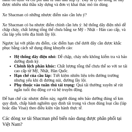
được nhiều nhà thầu xây dựng và đơn vị khai thác mỏ tin dùng.
Xe Shacman có những nhược điểm nào cần lưu ý?
Xe Shacman có ba nhược điểm chính cần lưu ý: hệ thống dây điện nhỏ dễ
chập cháy, chất lượng tổng thể chưa bằng xe Mỹ - Nhật - Hàn cao cấp, và
cầu láp yếu trên địa hình lầy lội.
Ngược lại với phần ưu điểm, các điểm hạn chế dưới đây cần được khắc
phục bằng cách sử dụng đúng khuyến cáo:
Hệ thống dây điện nhỏ:
Dễ chập, cháy nếu không kiểm tra và bảo
dưỡng định kỳ.
Chênh lệch phân khúc:
Chất lượng tổng thể chưa thể so với xe tải
cao cấp từ Mỹ, Nhật, Hàn Quốc.
Hạn chế của cầu láp:
Tiết kiệm nhiên liệu trên đường trường
nhưng yếu khi đi đường núi, đường lầy lội.
Phụ thuộc vào tuân thủ tải trọng:
Quá tải thường xuyên sẽ rút
ngắn tuổi thọ động cơ và hệ truyền động.
Để hạn chế các nhược điểm này, người dùng nên bảo dưỡng đúng số km
quy định, chấp hành nghiêm quy định tải trọng và chọn đúng loại cầu (láp
hoặc dầu Visai) theo điều kiện vận hành thực tế.
Các dòng xe tải Shacman phổ biến nào đang được phân phối tại
Việt Nam?