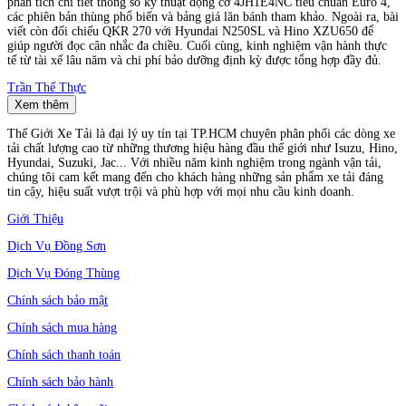
phân tích chi tiết thông số kỹ thuật động cơ 4JH1E4NC tiêu chuẩn Euro 4,
các phiên bản thùng phổ biến và bảng giá lăn bánh tham khảo. Ngoài ra, bài
viết còn đối chiếu QKR 270 với Hyundai N250SL và Hino XZU650 để
giúp người đọc cân nhắc đa chiều. Cuối cùng, kinh nghiệm vận hành thực
tế từ tài xế lâu năm và chi phí bảo dưỡng định kỳ được tổng hợp đầy đủ.
Trần Thế Thực
Xem thêm
Thế Giới Xe Tải là đại lý uy tín tại TP.HCM chuyên phân phối các dòng xe
tải chất lượng cao từ những thương hiệu hàng đầu thế giới như Isuzu, Hino,
Hyundai, Suzuki, Jac... Với nhiều năm kinh nghiệm trong ngành vận tải,
chúng tôi cam kết mang đến cho khách hàng những sản phẩm xe tải đáng
tin cậy, hiệu suất vượt trội và phù hợp với mọi nhu cầu kinh doanh.
Giới Thiệu
Dịch Vụ Đồng Sơn
Dịch Vụ Đóng Thùng
Chính sách bảo mật
Chính sách mua hàng
Chính sách thanh toán
Chính sách bảo hành