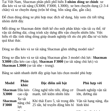
Tại Việt Nam, Shacman phân phối phổ biến
3 nhóm dòng xe chính
: xe
đầu kéo và xe tải nặng (X3000, F3000, L3000), xe ben chuyên dụng (2-3-4
chân) và xe chuyên dụng (trộn bê tông, bồn xăng dầu, gắn cẩu).
Để chọn đúng dòng xe phù hợp mục đích sử dụng, hãy xem chi tiết từng
nhóm dưới đây.
Mỗi dòng xe Shacman được thiết kế cho một phân khúc vận tải cụ thể, từ
vận tải đường dài, công trình xây dựng đến vận chuyển nhiên liệu. Việc
hiểu rõ đặc tính từng dòng giúp doanh nghiệp tối ưu chi phí đầu tư và hiệu
quả khai thác.
Dòng xe đầu kéo và xe tải nặng Shacman gồm những model nào?
Dòng xe đầu kéo và xe tải nặng Shacman gồm 3 model chủ lực:
Shacman
X3000
(đầu kéo cao cấp),
Shacman F3000
(xe tải nặng chủ lực) và
Shacman L3000
(xe tải nhẹ - trung).
Bảng so sánh nhanh dưới đây giúp bạn lựa chọn model phù hợp:
Phân
Model
Đặc điểm nổi bật
Phù hợp với
khúc
Shacman
Đầu kéo
Công nghệ tiên tiến, động cơ
Doanh nghiệp vận tải
X3000
cao cấp
mạnh, tiết kiệm nhiên liệu
lớn, đường dài
Xe tải
Shacman
Khí thải Euro 5, tải trọng đến
Vận tải hạng nặng, địa
nặng chủ
F3000
25 tấn, hệ truyền động bền bỉ
hình khó
lực