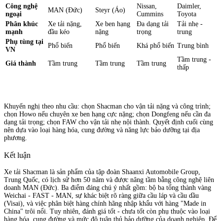
Công nghệ
Nissan,
Daimler,
MAN (Đức)
Steyr (Áo)
ngoại
Cummins
Toyota
Phân khúc
Xe tải nặng,
Xe ben hạng
Đa dạng tải
Tải nhẹ -
mạnh
đầu kéo
nặng
trọng
trung
Phụ tùng tại
Phổ biến
Phổ biến
Khá phổ biến
Trung bình
VN
Tầm trung -
Giá thành
Tầm trung
Tầm trung
Tầm trung
thấp
Khuyến nghị theo nhu cầu: chọn Shacman cho vận tải nặng và công trình;
chọn Howo nếu chuyên xe ben hạng cực nặng; chọn Dongfeng nếu cần đa
dạng tải trọng; chọn FAW cho vận tải nhẹ nội thành. Quyết định cuối cùng
nên dựa vào loại hàng hóa, cung đường và năng lực bảo dưỡng tại địa
phương.
Kết luận
Xe tải Shacman là sản phẩm của tập đoàn Shaanxi Automobile Group,
Trung Quốc, có lịch sử hơn 50 năm và được nâng tầm bằng công nghệ liên
doanh MAN (Đức). Ba điểm đáng chú ý nhất gồm: bộ ba tổng thành vàng
Weichai - FAST - MAN, sự khác biệt rõ ràng giữa cầu láp và cầu dầu
(Visai), và việc phân biệt hàng chính hãng nhập khẩu với hàng "Made in
China" trôi nổi. Tuy nhiên, đánh giá tốt - chưa tốt còn phụ thuộc vào loại
hàng hóa, cung đường và mức độ tuân thủ bảo dưỡng của doanh nghiệp. Để