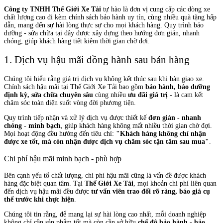
Công ty TNHH Thế Giới Xe Tải
tự hào là đơn vị cung cấp các dòng xe
chất lượng cao đi kèm chính sách bảo hành uy tín, cùng nhiều quà tặng hấp
dẫn, mang đến sự hài lòng thực sự cho mọi khách hàng. Quy trình bảo
dưỡng - sửa chữa tại đây được xây dựng theo hướng đơn giản, nhanh
chóng, giúp khách hàng tiết kiệm thời gian chờ đợi.
1. Dịch vụ hậu mãi đồng hành sau bán hàng
Chúng tôi hiểu rằng giá trị dịch vụ không kết thúc sau khi bàn giao xe.
Chính sách hậu mãi tại Thế Giới Xe Tải bao gồm
bảo hành, bảo dưỡng
định kỳ, sửa chữa chuyên sâu
cùng nhiều
ưu đãi giá trị
- là cam kết
chăm sóc toàn diện suốt vòng đời phương tiện.
Quy trình tiếp nhận và xử lý dịch vụ được thiết kế
đơn giản - nhanh
chóng - minh bạch
, giúp khách hàng không mất nhiều thời gian chờ đợi.
Mọi hoạt động đều hướng đến tiêu chí:
"Khách hàng không chỉ nhận
được xe tốt, mà còn nhận được dịch vụ chăm sóc tận tâm sau mua"
.
Chi phí hậu mãi minh bạch - phù hợp
Bên cạnh yếu tố chất lượng, chi phí hậu mãi cũng là vấn đề được khách
hàng đặc biệt quan tâm. Tại
Thế Giới Xe Tải
, mọi khoản chi phí liên quan
đến dịch vụ hậu mãi đều được
tư vấn viên trao đổi rõ ràng, báo giá cụ
thể trước khi thực hiện
.
Chúng tôi tin rằng, để mang lại sự hài lòng cao nhất, mỗi doanh nghiệp
không chỉ cần sản phẩm tốt mà còn cần sở hữu
chế độ bảo hành - bảo