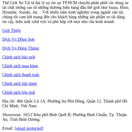
Thế Giới Xe Tải là đại lý uy tín tại TP.HCM chuyên phân phối các dòng xe
tải chất lượng cao từ những thương hiệu hàng đầu thế giới như Isuzu, Hino,
Hyundai, Suzuki, Jac... Với nhiều năm kinh nghiệm trong ngành vận tải,
chúng tôi cam kết mang đến cho khách hàng những sản phẩm xe tải đáng
tin cậy, hiệu suất vượt trội và phù hợp với mọi nhu cầu kinh doanh.
Giới Thiệu
Dịch Vụ Đồng Sơn
Dịch Vụ Đóng Thùng
Chính sách bảo mật
Chính sách mua hàng
Chính sách thanh toán
Chính sách bảo hành
Chính sách hậu mãi
Địa chỉ: 466 Quốc Lộ 1A, Phường An Phú Đông, Quận 12, Thành phố Hồ
Chí Minh, Việt Nam
Showroom: 165/2 Khu phố Bình Quới B, Phường Bình Chuẩn, Tp. Thuận
An, Tỉnh Bình Dương.
Email:
[email protected]