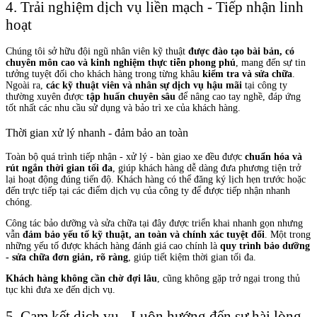
4. Trải nghiệm dịch vụ liền mạch - Tiếp nhận linh
hoạt
Chúng tôi sở hữu đội ngũ nhân viên kỹ thuật
được đào tạo bài bản, có
chuyên môn cao và kinh nghiệm thực tiễn phong phú
, mang đến sự tin
tưởng tuyệt đối cho khách hàng trong từng khâu
kiểm tra và sửa chữa
.
Ngoài ra,
các kỹ thuật viên và nhân sự dịch vụ hậu mãi
tại công ty
thường xuyên được
tập huấn chuyên sâu
để nâng cao tay nghề, đáp ứng
tốt nhất các nhu cầu sử dụng và bảo trì xe của khách hàng.
Thời gian xử lý nhanh - đảm bảo an toàn
Toàn bộ quá trình tiếp nhận - xử lý - bàn giao xe đều được
chuẩn hóa và
rút ngắn thời gian tối đa
, giúp khách hàng dễ dàng đưa phương tiện trở
lại hoạt động đúng tiến độ. Khách hàng có thể đăng ký lịch hẹn trước hoặc
đến trực tiếp tại các điểm dịch vụ của công ty để được tiếp nhận nhanh
chóng.
Công tác bảo dưỡng và sửa chữa tại đây được triển khai nhanh gọn nhưng
vẫn
đảm bảo yếu tố kỹ thuật, an toàn và chính xác tuyệt đối
. Một trong
những yếu tố được khách hàng đánh giá cao chính là
quy trình bảo dưỡng
- sửa chữa đơn giản, rõ ràng
, giúp tiết kiệm thời gian tối đa.
Khách hàng không cần chờ đợi lâu
, cũng không gặp trở ngại trong thủ
tục khi đưa xe đến dịch vụ.
5. Cam kết dịch vụ - Luôn hướng đến sự hài lòng