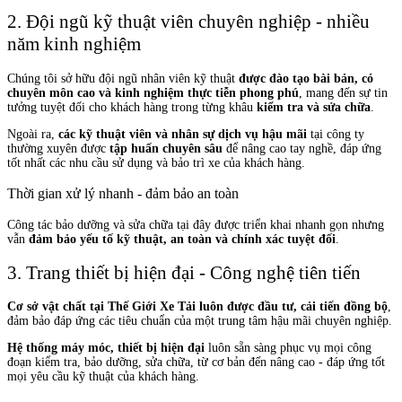
2. Đội ngũ kỹ thuật viên chuyên nghiệp - nhiều
năm kinh nghiệm
Chúng tôi sở hữu đội ngũ nhân viên kỹ thuật
được đào tạo bài bản, có
chuyên môn cao và kinh nghiệm thực tiễn phong phú
, mang đến sự tin
tưởng tuyệt đối cho khách hàng trong từng khâu
kiểm tra và sửa chữa
.
Ngoài ra,
các kỹ thuật viên và nhân sự dịch vụ hậu mãi
tại công ty
thường xuyên được
tập huấn chuyên sâu
để nâng cao tay nghề, đáp ứng
tốt nhất các nhu cầu sử dụng và bảo trì xe của khách hàng.
Thời gian xử lý nhanh - đảm bảo an toàn
Công tác bảo dưỡng và sửa chữa tại đây được triển khai nhanh gọn nhưng
vẫn
đảm bảo yếu tố kỹ thuật, an toàn và chính xác tuyệt đối
.
3. Trang thiết bị hiện đại - Công nghệ tiên tiến
Cơ sở vật chất tại Thế Giới Xe Tải luôn được đầu tư, cải tiến đồng bộ
,
đảm bảo đáp ứng các tiêu chuẩn của một trung tâm hậu mãi chuyên nghiệp.
Hệ thống máy móc, thiết bị hiện đại
luôn sẵn sàng phục vụ mọi công
đoạn kiểm tra, bảo dưỡng, sửa chữa, từ cơ bản đến nâng cao - đáp ứng tốt
mọi yêu cầu kỹ thuật của khách hàng.