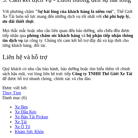
Với phương châm
"Sự hài lòng của khách hàng là niềm vui"
, Thế Giới
Xe Tải luôn nỗ lực mang đến những dịch vụ tốt nhất với
chi phí hợp lý,
ưu đãi thiết thực
.
Mọi thắc mắc hoặc nhu cầu liên quan đến bảo dưỡng, sửa chữa đều được
tiếp nhận qua
phòng chăm sóc khách hàng
và
bộ phận tiếp nhận thông
tin dịch vụ
tại công ty. Chúng tôi cam kết hỗ trợ đầy đủ và kịp thời cho
từng khách hàng, đối tác.
Liên hệ và hỗ trợ
Quý khách có nhu cầu bảo hành, bảo dưỡng hoặc tìm hiểu thêm về chính
sách hậu mãi, vui lòng liên hệ trực tiếp
Công ty TNHH Thế Giới Xe Tải
để được hỗ trợ nhanh chóng, chính xác và chu đáo.
Được viết bởi:
Thuy Tien
Danh mục (6)
Xe Ben
Xe Đầu Kéo
Xe Bán Tải Pickup
Xe Tải
Xe Ô Tô
Khám Sức Khỏe