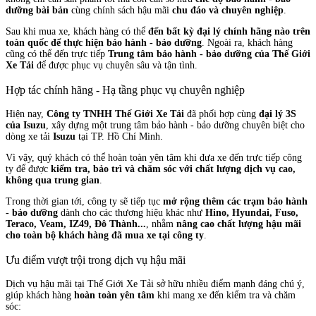
dưỡng bài bản
cùng chính sách hậu mãi
chu đáo và chuyên nghiệp
.
Sau khi mua xe, khách hàng có thể
đến bất kỳ đại lý chính hãng nào trên
toàn quốc để thực hiện bảo hành - bảo dưỡng
. Ngoài ra, khách hàng
cũng có thể đến trực tiếp
Trung tâm bảo hành - bảo dưỡng của Thế Giới
Xe Tải
để được phục vụ chuyên sâu và tận tình.
Hợp tác chính hãng - Hạ tầng phục vụ chuyên nghiệp
Hiện nay,
Công ty TNHH Thế Giới Xe Tải
đã phối hợp cùng
đại lý 3S
của Isuzu
, xây dựng một trung tâm bảo hành - bảo dưỡng chuyên biệt cho
dòng xe tải
Isuzu
tại TP. Hồ Chí Minh.
Vì vậy, quý khách có thể hoàn toàn yên tâm khi đưa xe đến trực tiếp công
ty để được
kiểm tra, bảo trì và chăm sóc với chất lượng dịch vụ cao,
không qua trung gian
.
Trong thời gian tới, công ty sẽ tiếp tục
mở rộng thêm các trạm bảo hành
- bảo dưỡng
dành cho các thương hiệu khác như
Hino, Hyundai, Fuso,
Teraco, Veam, IZ49, Đô Thành...
, nhằm
nâng cao chất lượng hậu mãi
cho toàn bộ khách hàng đã mua xe tại công ty
.
Ưu điểm vượt trội trong dịch vụ hậu mãi
Dịch vụ hậu mãi tại Thế Giới Xe Tải sở hữu nhiều điểm mạnh đáng chú ý,
giúp khách hàng
hoàn toàn yên tâm
khi mang xe đến kiểm tra và chăm
sóc: