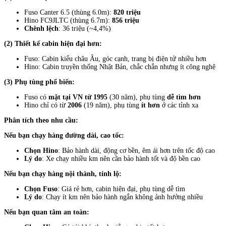
Fuso Canter 6.5 (thùng 6.0m):
820 triệu
Hino FC9JLTC (thùng 6.7m):
856 triệu
Chênh lệch
: 36 triệu (~4,4%)
(2) Thiết kế cabin hiện đại hơn:
Fuso: Cabin kiểu châu Âu, góc cạnh, trang bị điện tử nhiều hơn
Hino: Cabin truyền thống Nhật Bản, chắc chắn nhưng ít công nghệ
(3) Phụ tùng phổ biến:
Fuso có
mặt tại VN từ 1995
(30 năm), phụ tùng
dễ tìm hơn
Hino chỉ có từ
2006
(19 năm), phụ tùng
ít hơn
ở các tỉnh xa
Phân tích theo nhu cầu:
Nếu bạn chạy hàng đường dài, cao tốc:
Chọn Hino
: Bảo hành dài, động cơ bền, êm ái hơn trên tốc độ cao
Lý do
: Xe chạy nhiều km nên cần bảo hành tốt và độ bền cao
Nếu bạn chạy hàng nội thành, tỉnh lộ:
Chọn Fuso
: Giá rẻ hơn, cabin hiện đại, phụ tùng dễ tìm
Lý do
: Chạy ít km nên bảo hành ngắn không ảnh hưởng nhiều
Nếu bạn quan tâm an toàn: