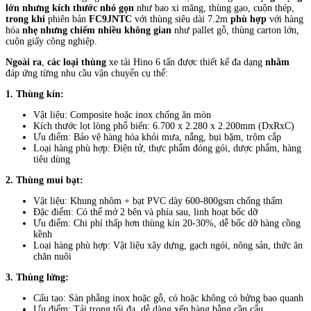
lớn nhưng kích thước nhỏ gọn
như bao xi măng, thùng gạo, cuộn thép,
trong khi
phiên bản
FC9JNTC
với thùng siêu dài 7.2m
phù hợp
với hàng
hóa
nhẹ nhưng chiếm nhiều không gian
như pallet gỗ, thùng carton lớn,
cuộn giấy công nghiệp.
Ngoài ra
,
các loại thùng
xe tải Hino 6 tấn được thiết kế đa dạng
nhằm
đáp ứng từng nhu cầu vận chuyển cụ thể:
1. Thùng kín:
Vật liệu: Composite hoặc inox chống ăn mòn
Kích thước lọt lòng phổ biến: 6.700 x 2.280 x 2.200mm (DxRxC)
Ưu điểm: Bảo vệ hàng hóa khỏi mưa, nắng, bụi bặm, trộm cắp
Loại hàng phù hợp: Điện tử, thực phẩm đóng gói, dược phẩm, hàng
tiêu dùng
2. Thùng mui bạt:
Vật liệu: Khung nhôm + bạt PVC dày 600-800gsm chống thấm
Đặc điểm: Có thể mở 2 bên và phía sau, linh hoạt bốc dỡ
Ưu điểm: Chi phí thấp hơn thùng kín 20-30%, dễ bốc dỡ hàng cồng
kềnh
Loại hàng phù hợp: Vật liệu xây dựng, gạch ngói, nông sản, thức ăn
chăn nuôi
3. Thùng lửng:
Cấu tạo: Sàn phẳng inox hoặc gỗ, có hoặc không có bửng bao quanh
Ưu điểm: Tải trọng tối đa, dễ dàng xếp hàng bằng cần cẩu