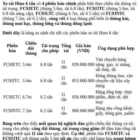
Xe tải Hino 6 tấn
có
4 phiên bản chính
phân biệt theo chiều dài thùng và
tải trọng:
FC9JETC
(thùng 5.6m, tải 6.8 tấn),
FC9JJTC
(thùng 5.6m, tải
6.8 tấn nâng cấp),
FC9JLTC
(thùng 6.7m, tải 6.5 tấn) và
FC9JNTC
(thùng 7.2m, tải 6.2 tấn),
cùng với
4 loại thùng phổ biến là
thùng kín,
thùng mui bạt, thùng lửng và thùng đông lạnh
.
Dưới đây
là bảng so sánh chi tiết các phiên bản xe tải Hino 6 tấn:
Chiều
Phiên
Tải trọng
Tổng
Giá bán
dài
Ứng dụng phù hợp
bản
cho phép
tải
(VNĐ)
thùng
Vận chuyển hàng
11
FC9JETC
5.6m
6.8 tấn
839.000.000
nặng: gạo, xi măng,
tấn
sắt thép, đá
Đóng thùng ben, vận
11
FC9JJTC
5.6m
6.8 tấn
853.000.000
chuyển vật liệu xây
tấn
dựng
Hàng tổng hợp: thực
11
FC9JLTC
6.7m
6.5 tấn
856.000.000
phẩm, điện tử, dệt
tấn
may
11
Hàng nhẹ cồng kềnh:
FC9JNTC
7.2m
6.2 tấn
880.000.000
tấn
giấy, bông gòn, pallet
Bảng trên
cho thấy
mối quan hệ nghịch đảo
giữa chiều dài thùng và tải
trọng cho phép:
càng dài thùng, tải trọng càng giảm
để đảm bảo tổng tải
không vượt quá
11 tấn
theo quy định.
Cụ thể
, phiên bản
FC9JETC và
FC9JJTC
với thùng ngắn 5.6m
tối ưu
cho việc chở hàng hóa
trọng lượng