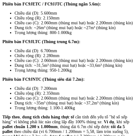
Phiên bản FC9JETC / FC9JJTC (Thùng ngắn 5.6m):
Chiều dài (D): 5.600mm
Chiều rộng (R): 2.150mm
Chiều cao (C): 2.060mm (thùng mui bạt) hoặc 2.200mm (thùng kín)
Dung tích: ~26m³ (thùng mui bạt) hoặc ~27m³ (thùng kín)
Trọng lượng thùng: 800-1.000kg
Phiên bản FC9JLTC (Thùng trung 6.7m):
Chiều dài (D): 6.700mm
Chiều rộng (R): 2.280mm
Chiều cao (C): 2.060mm (thùng mui bạt) hoặc 2.200mm (thùng kín)
Dung tích: ~31,5m³ (thùng mui bạt) hoặc ~33,6m³ (thùng kín)
Trọng lượng thùng: 950-1.200kg
Phiên bản FC9JNTC (Thùng siêu dài 7.2m):
Chiều dài (D): 7.200mm
Chiều rộng (R): 2.350mm
Chiều cao (C): 2.060mm (thùng mui bạt) hoặc 2.200mm (thùng kín)
Dung tích: ~35m³ (thùng mui bạt) hoặc ~37,2m³ (thùng kín)
Trọng lượng thùng: 1.100-1.400kg
Tiếp theo
,
dung tích chứa hàng thực tế
cần tính đến yếu tố "hệ số xếp
hàng" vì không phải lúc nào cũng lấp đầy 100% thùng xe.
Ví dụ
, khi xếp
pallet chuẩn 1.200 x 1.000mm
, thùng dài 6.7m chỉ xếp được
tối đa 5
pallet
theo chiều dài (vì 6.700mm / 1.200mm = 5,58, làm tròn xuống 5),