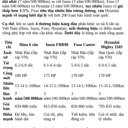
dài nhất
(7 năm/500.000km) so với Isuzu (3 năm/100.000km), Fuso (3
năm/100.000km) và Hyundai (3 năm/100.000km),
tuy nhiên
Isuzu có
giá
thấp hơn 3-5%
, Fuso
tiêu thụ nhiên liệu tương đương
,
còn
Hyundai
mạnh về mạng lưới đại lý
với hơn 200 trạm bảo hành toàn quốc.
Cụ thể
, khi so sánh
4 thương hiệu hàng đầu
phân khúc xe tải 6 tấn tại
Việt Nam (Hino, Isuzu, Fuso, Hyundai),
mỗi thương hiệu
có điểm mạnh
riêng phù hợp với nhu cầu khác nhau.
Dưới đây
là bảng so sánh tổng quan:
Tiêu
Hyundai
Hino 6 tấn
Isuzu FRR90
Fuso Canter
chí
Mighty 110S
Xuất
Nhật Bản (lắp
Nhật Bản (lắp
Nhật Bản (lắp
Hàn Quốc (lắp
xứ
ráp VN)
ráp VN)
ráp VN)
ráp VN)
Tải
6.2-6.8 tấn
6.1-6.4 tấn
5.9-6.5 tấn
6.0-6.5 tấn
trọng
Công
180 HP
175 HP
170 HP
170 HP
suất
Nhiên
13-14 L/100km
14-15 L/100km
13-14 L/100km
15-16 L/100km
liệu
Bảo
7
3
3
3
hành
năm/500.000km
năm/100.000km
năm/100.000km
năm/100.000km
Giá
839-880 triệu
815-850 triệu
820-860 triệu
795-835 triệu
bán
Điểm
Độ bền, bảo
Giá tốt, phụ
Tiết kiệm, bền
Giá rẻ nhất, đại
mạnh
hành dài
tùng rẻ
động cơ
lý nhiều