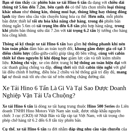
Bạn sẽ tìm thấy
các
phiên bản xe tải Hino 6 tấn
đa dạng với
chiều dài
thùng từ 5.6m đến 7.2m
,
bên cạnh đó
có thể lựa chọn nhiều
loại thùng
khác nhau
như
thùng kín, thùng mui bạt, thùng lửng hay thùng đông
lạnh
tùy theo nhu cầu vận chuyển hàng hóa cụ thể.
Hơn nữa
, mỗi phiên
bản được thiết kế
tối ưu hóa khả năng chở hàng
,
trong đó
phiên bản
thùng ngắn 5.6m có
tải trọng lên đến 6.8 tấn
phù hợp hàng nặng,
trong
khi
phiên bản thùng siêu dài 7.2m với
tải trọng 6.2 tấn
lý tưởng cho hàng
hóa cồng kềnh.
Thông số kỹ thuật xe tải Hino 6 tấn
bao gồm
hệ thống phanh khí nén
bán toàn phần
đảm bảo an toàn tuyệt đối,
khung gầm được gia cố tại 3
điểm chiến lược
(đầu-giữa-cuối) giúp tăng độ bền vững,
cùng với
cabin
thiết kế theo nguyên lý khí động học
giảm lực cản và tiết kiệm nhiên
liệu.
Không chỉ vậy
, xe còn được trang bị
hệ thống an toàn hiện đại
với
các thanh giằng chống va đập,
đồng thời
nội thất
cabin tiện nghi
với ghế
lái điều chỉnh 8 hướng, điều hòa 2 chiều và hệ thống giải trí đầy đủ,
mang
lại
sự thoải mái tối ưu cho tài xế trên những chặng đường dài.
Xe Tải Hino 6 Tấn Là Gì Và Tại Sao Được Doanh
Nghiệp Vận Tải Ưa Chuộng?
Xe tải Hino 6 tấn
là dòng xe tải hạng trung thuộc
Hino 500 Series
do Liên
doanh TNHH Hino Motors Việt Nam sản xuất, được nhập khẩu nguyên
chiếc 3 cục (CKD) từ Nhật Bản và lắp ráp tại Việt Nam, với tải trọng cho
phép chở hàng từ 6.2 đến 6.8 tấn tùy phiên bản.
Cụ thể
,
xe tải Hino 6 tấn
ra đời nhằm
đáp ứng nhu cầu vận chuyển
của