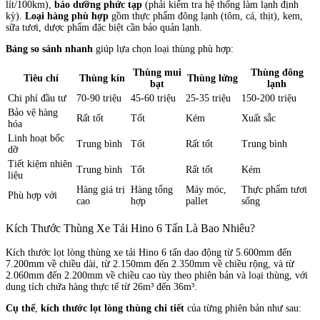
lít/100km),
bảo dưỡng phức tạp
(phải kiểm tra hệ thống làm lạnh định
kỳ).
Loại hàng phù hợp
gồm thực phẩm đông lạnh (tôm, cá, thịt), kem,
sữa tươi, dược phẩm đặc biệt cần bảo quản lạnh.
Bảng so sánh nhanh
giúp lựa chọn loại thùng phù hợp:
Thùng mui
Thùng đông
Tiêu chí
Thùng kín
Thùng lửng
bạt
lạnh
Chi phí đầu tư
70-90 triệu
45-60 triệu
25-35 triệu
150-200 triệu
Bảo vệ hàng
Rất tốt
Tốt
Kém
Xuất sắc
hóa
Linh hoạt bốc
Trung bình
Tốt
Rất tốt
Trung bình
dỡ
Tiết kiệm nhiên
Trung bình
Tốt
Rất tốt
Kém
liệu
Hàng giá trị
Hàng tổng
Máy móc,
Thực phẩm tươi
Phù hợp với
cao
hợp
pallet
sống
Kích Thước Thùng Xe Tải Hino 6 Tấn Là Bao Nhiêu?
Kích thước lọt lòng thùng xe tải Hino 6 tấn dao động từ 5.600mm đến
7.200mm về chiều dài, từ 2.150mm đến 2.350mm về chiều rộng, và từ
2.060mm đến 2.200mm về chiều cao tùy theo phiên bản và loại thùng, với
dung tích chứa hàng thực tế từ 26m³ đến 36m³.
Cụ thể
,
kích thước lọt lòng thùng chi tiết
của từng phiên bản như sau: