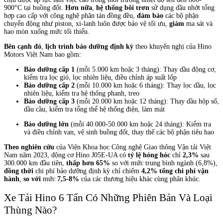
900°C tại buồng đốt.
Hơn nữa
,
hệ thống bôi trơn
sử dụng dầu nhớt tổng
hợp cao cấp với công nghệ phân tán đồng đều,
đảm bảo
các bộ phận
chuyển động như piston, xi-lanh luôn được bảo vệ tối ưu,
giảm
ma sát và
hao mòn xuống mức tối thiểu.
Bên cạnh đó
,
lịch trình bảo dưỡng định kỳ
theo khuyến nghị của Hino
Motors Việt Nam bao gồm:
Bảo dưỡng cấp 1
(mỗi 5.000 km hoặc 3 tháng): Thay dầu động cơ,
kiểm tra lọc gió, lọc nhiên liệu, điều chỉnh áp suất lốp
Bảo dưỡng cấp 2
(mỗi 10.000 km hoặc 6 tháng): Thay lọc dầu, lọc
nhiên liệu, kiểm tra hệ thống phanh, treo
Bảo dưỡng cấp 3
(mỗi 20.000 km hoặc 12 tháng): Thay dầu hộp số,
dầu cầu, kiểm tra tổng thể hệ thống điện, làm mát
Bảo dưỡng lớn
(mỗi 40.000-50.000 km hoặc 24 tháng): Kiểm tra
và điều chỉnh van, vệ sinh buồng đốt, thay thế các bộ phận tiêu hao
Theo nghiên cứu
của Viện Khoa học Công nghệ Giao thông Vận tải Việt
Nam năm 2023, động cơ Hino J05E-UA có
tỷ lệ hỏng hóc
chỉ
2,3%
sau
300.000 km đầu tiên,
thấp hơn 65%
so với mức trung bình ngành (6,8%),
đồng thời
chi phí bảo dưỡng định kỳ chỉ chiếm
4,2% tổng chi phí vận
hành
,
so với
mức
7,5-8%
của các thương hiệu khác cùng phân khúc.
Xe Tải Hino 6 Tấn Có Những Phiên Bản Và Loại
Thùng Nào?