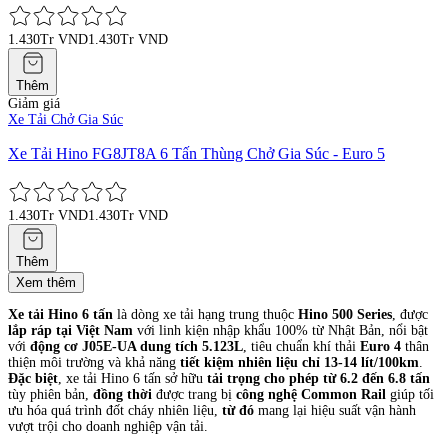
1.430Tr VND
1.430Tr VND
Thêm
Giảm giá
Xe Tải Chở Gia Súc
Xe Tải Hino FG8JT8A 6 Tấn Thùng Chở Gia Súc - Euro 5
1.430Tr VND
1.430Tr VND
Thêm
Xem thêm
Xe tải Hino 6 tấn
là dòng xe tải hạng trung thuộc
Hino 500 Series
, được
lắp ráp tại Việt Nam
với linh kiện nhập khẩu 100% từ Nhật Bản, nổi bật
với
động cơ J05E-UA dung tích 5.123L
, tiêu chuẩn khí thải
Euro 4
thân
thiện môi trường và khả năng
tiết kiệm nhiên liệu chỉ 13-14 lít/100km
.
Đặc biệt
, xe tải Hino 6 tấn sở hữu
tải trọng cho phép từ 6.2 đến 6.8 tấn
tùy phiên bản,
đồng thời
được trang bị
công nghệ Common Rail
giúp tối
ưu hóa quá trình đốt cháy nhiên liệu,
từ đó
mang lại hiệu suất vận hành
vượt trội cho doanh nghiệp vận tải.