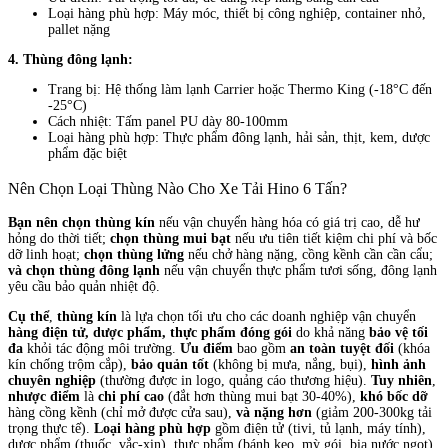
Loại hàng phù hợp: Máy móc, thiết bị công nghiệp, container nhỏ,
pallet nặng
4. Thùng đông lạnh:
Trang bị: Hệ thống làm lạnh Carrier hoặc Thermo King (-18°C đến
-25°C)
Cách nhiệt: Tấm panel PU dày 80-100mm
Loại hàng phù hợp: Thực phẩm đông lạnh, hải sản, thịt, kem, dược
phẩm đặc biệt
Nên Chọn Loại Thùng Nào Cho Xe Tải Hino 6 Tấn?
Bạn nên chọn thùng kín
nếu vận chuyển hàng hóa có giá trị cao, dễ hư
hỏng do thời tiết;
chọn thùng mui bạt
nếu ưu tiên tiết kiệm chi phí và bốc
dỡ linh hoạt;
chọn thùng lửng
nếu chở hàng nặng, cồng kềnh cần cần cẩu;
và chọn thùng đông lạnh
nếu vận chuyển thực phẩm tươi sống, đông lạnh
yêu cầu bảo quản nhiệt độ.
Cụ thể
,
thùng kín
là lựa chọn tối ưu cho các doanh nghiệp vận chuyển
hàng điện tử, dược phẩm, thực phẩm đóng gói
do khả năng
bảo vệ tối
đa
khỏi tác động môi trường.
Ưu điểm
bao gồm
an toàn tuyệt đối
(khóa
kín chống trộm cắp),
bảo quản tốt
(không bị mưa, nắng, bụi),
hình ảnh
chuyên nghiệp
(thường được in logo, quảng cáo thương hiệu).
Tuy nhiên
,
nhược điểm
là
chi phí cao
(đắt hơn thùng mui bạt 30-40%),
khó bốc dỡ
hàng cồng kềnh (chỉ mở được cửa sau),
và nặng hơn
(giảm 200-300kg tải
trọng thực tế).
Loại hàng phù hợp
gồm điện tử (tivi, tủ lạnh, máy tính),
dược phẩm (thuốc, vắc-xin), thực phẩm (bánh kẹo, mỳ gói, bia nước ngọt),