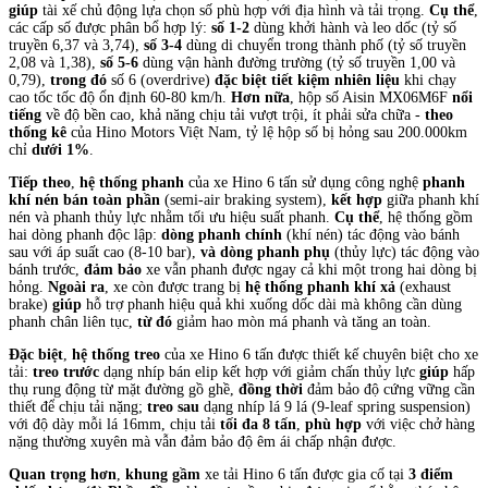
giúp
tài xế chủ động lựa chọn số phù hợp với địa hình và tải trọng.
Cụ thể
,
các cấp số được phân bổ hợp lý:
số 1-2
dùng khởi hành và leo dốc (tỷ số
truyền 6,37 và 3,74),
số 3-4
dùng di chuyển trong thành phố (tỷ số truyền
2,08 và 1,38),
số 5-6
dùng vận hành đường trường (tỷ số truyền 1,00 và
0,79),
trong đó
số 6 (overdrive)
đặc biệt tiết kiệm nhiên liệu
khi chạy
cao tốc tốc độ ổn định 60-80 km/h.
Hơn nữa
, hộp số Aisin MX06M6F
nổi
tiếng
về độ bền cao, khả năng chịu tải vượt trội, ít phải sửa chữa -
theo
thống kê
của Hino Motors Việt Nam, tỷ lệ hộp số bị hỏng sau 200.000km
chỉ
dưới 1%
.
Tiếp theo
,
hệ thống phanh
của xe Hino 6 tấn sử dụng công nghệ
phanh
khí nén bán toàn phần
(semi-air braking system),
kết hợp
giữa phanh khí
nén và phanh thủy lực nhằm tối ưu hiệu suất phanh.
Cụ thể
, hệ thống gồm
hai dòng phanh độc lập:
dòng phanh chính
(khí nén) tác động vào bánh
sau với áp suất cao (8-10 bar),
và dòng phanh phụ
(thủy lực) tác động vào
bánh trước,
đảm bảo
xe vẫn phanh được ngay cả khi một trong hai dòng bị
hỏng.
Ngoài ra
, xe còn được trang bị
hệ thống phanh khí xả
(exhaust
brake)
giúp
hỗ trợ phanh hiệu quả khi xuống dốc dài mà không cần dùng
phanh chân liên tục,
từ đó
giảm hao mòn má phanh và tăng an toàn.
Đặc biệt
,
hệ thống treo
của xe Hino 6 tấn được thiết kế chuyên biệt cho xe
tải:
treo trước
dạng nhíp bán elip kết hợp với giảm chấn thủy lực
giúp
hấp
thụ rung động từ mặt đường gồ ghề,
đồng thời
đảm bảo độ cứng vững cần
thiết để chịu tải nặng;
treo sau
dạng nhíp lá 9 lá (9-leaf spring suspension)
với độ dày mỗi lá 16mm, chịu tải
tối đa 8 tấn
,
phù hợp
với việc chở hàng
nặng thường xuyên mà vẫn đảm bảo độ êm ái chấp nhận được.
Quan trọng hơn
,
khung gầm
xe tải Hino 6 tấn được gia cố tại
3 điểm