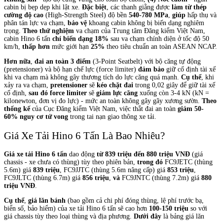
cabin bị bẹp dẹp khi lật xe.
Đặc biệt
, các thanh giằng được
làm từ thép
cường độ cao
(High-Strength Steel) độ bền
540-780 MPa
,
giúp
hấp thụ và
phân tán lực va chạm,
bảo vệ
khoang cabin không bị biến dạng nghiêm
trọng.
Theo thử nghiệm
va chạm của Trung tâm Đăng kiểm Việt Nam,
cabin Hino 6 tấn
chỉ biến dạng 18%
sau va chạm chính diện ở tốc độ 50
km/h,
thấp hơn
mức giới hạn
25%
theo tiêu chuẩn an toàn ASEAN NCAP.
Hơn nữa
,
đai an toàn 3 điểm
(3-Point Seatbelt) với bộ căng tự động
(pretensioner) và bộ hạn chế lực (force limiter)
đảm bảo
giữ cố định tài xế
khi va chạm mà không gây thương tích do lực căng quá mạnh.
Cụ thể
, khi
xảy ra va chạm,
pretensioner
sẽ
kéo chặt đai
trong 0,02 giây để giữ tài xế
cố định,
sau đó force limiter
sẽ
giảm lực căng
xuống còn 3-4 kN (kN =
kilonewton, đơn vị đo lực) - mức an toàn không gây gãy xương sườn.
Theo
thống kế
của Cục Đăng kiểm Việt Nam, việc thắt đai an toàn
giảm 50-
60% nguy cơ tử vong
trong tai nạn giao thông xe tải.
Giá Xe Tải Hino 6 Tấn Là Bao Nhiêu?
Giá xe tải Hino 6 tấn
dao động
từ 839 triệu đến 880 triệu VNĐ
(giá
chassis - xe chưa có thùng) tùy theo phiên bản,
trong đó
FC9JETC (thùng
5.6m) giá
839 triệu
, FC9JJTC (thùng 5.6m nâng cấp) giá
853 triệu
,
FC9JLTC (thùng 6.7m) giá
856 triệu
,
và
FC9JNTC (thùng 7.2m) giá
880
triệu VNĐ
.
Cụ thể
,
giá lăn bánh
(bao gồm cả chi phí đóng thùng, lệ phí trước bạ,
biển số, bảo hiểm) của xe tải Hino 6 tấn sẽ cao hơn
100-150 triệu
so với
giá chassis tùy theo loại thùng và địa phương.
Dưới đây
là bảng giá lăn