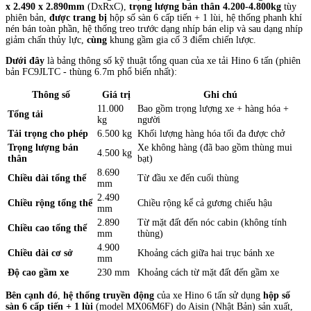
x 2.490 x 2.890mm
(DxRxC),
trọng lượng bản thân 4.200-4.800kg
tùy
phiên bản,
được trang bị
hộp số sàn 6 cấp tiến + 1 lùi, hệ thống phanh khí
nén bán toàn phần, hệ thống treo trước dạng nhíp bán elip và sau dạng nhíp
giảm chấn thủy lực,
cùng
khung gầm gia cố 3 điểm chiến lược.
Dưới đây
là bảng thông số kỹ thuật tổng quan của xe tải Hino 6 tấn (phiên
bản FC9JLTC - thùng 6.7m phổ biến nhất):
Thông số
Giá trị
Ghi chú
11.000
Bao gồm trọng lượng xe + hàng hóa +
Tổng tải
kg
người
Tải trọng cho phép
6.500 kg
Khối lượng hàng hóa tối đa được chở
Trọng lượng bản
Xe không hàng (đã bao gồm thùng mui
4.500 kg
thân
bạt)
8.690
Chiều dài tổng thể
Từ đầu xe đến cuối thùng
mm
2.490
Chiều rộng tổng thể
Chiều rộng kể cả gương chiếu hậu
mm
2.890
Từ mặt đất đến nóc cabin (không tính
Chiều cao tổng thể
mm
thùng)
4.900
Chiều dài cơ sở
Khoảng cách giữa hai trục bánh xe
mm
Độ cao gầm xe
230 mm
Khoảng cách từ mặt đất đến gầm xe
Bên cạnh đó
,
hệ thống truyền động
của xe Hino 6 tấn sử dụng
hộp số
sàn 6 cấp tiến + 1 lùi
(model MX06M6F) do Aisin (Nhật Bản) sản xuất,