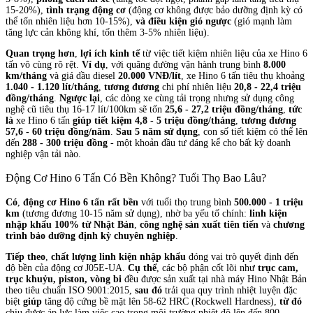
15-20%),
tình trạng động cơ
(động cơ không được bảo dưỡng định kỳ có
thể tốn nhiên liệu hơn 10-15%),
và điều kiện gió ngược
(gió mạnh làm
tăng lực cản không khí, tốn thêm 3-5% nhiên liệu).
Quan trọng hơn
,
lợi ích kinh tế
từ việc tiết kiệm nhiên liệu của xe Hino 6
tấn vô cùng rõ rệt.
Ví dụ
, với quãng đường vận hành trung bình
8.000
km/tháng
và giá dầu diesel
20.000 VNĐ/lít
, xe Hino 6 tấn tiêu thụ khoảng
1.040 - 1.120 lít/tháng
,
tương đương
chi phí nhiên liệu
20,8 - 22,4 triệu
đồng/tháng
.
Ngược lại
, các dòng xe cùng tải trọng nhưng sử dụng công
nghệ cũ tiêu thụ 16-17 lít/100km sẽ tốn
25,6 - 27,2 triệu đồng/tháng
,
tức
là
xe Hino 6 tấn
giúp tiết kiệm 4,8 - 5 triệu đồng/tháng
,
tương đương
57,6 - 60 triệu đồng/năm
.
Sau 5 năm sử dụng
, con số tiết kiệm có thể lên
đến
288 - 300 triệu đồng
- một khoản đầu tư đáng kể cho bất kỳ doanh
nghiệp vận tải nào.
Động Cơ Hino 6 Tấn Có Bền Không? Tuổi Thọ Bao Lâu?
Có
,
động cơ Hino 6 tấn rất bền
với tuổi thọ trung bình
500.000 - 1 triệu
km
(tương đương 10-15 năm sử dụng), nhờ ba yếu tố chính:
linh kiện
nhập khẩu 100% từ Nhật Bản
,
công nghệ sản xuất tiên tiến
và
chương
trình bảo dưỡng định kỳ chuyên nghiệp
.
Tiếp theo
,
chất lượng linh kiện nhập khẩu
đóng vai trò quyết định đến
độ bền của động cơ J05E-UA.
Cụ thể
, các bộ phận cốt lõi như
trục cam,
trục khuỷu, piston, vòng bi
đều được sản xuất tại nhà máy Hino Nhật Bản
theo tiêu chuẩn ISO 9001:2015,
sau đó
trải qua quy trình nhiệt luyện đặc
biệt
giúp
tăng độ cứng bề mặt lên 58-62 HRC (Rockwell Hardness),
từ đó
chịu được áp lực làm việc cao trong môi trường nhiệt độ lên đến 800-