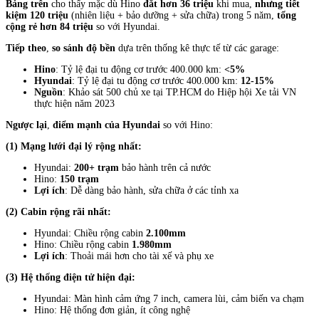
Bảng trên
cho thấy mặc dù Hino
đắt hơn 36 triệu
khi mua,
nhưng tiết
kiệm 120 triệu
(nhiên liệu + bảo dưỡng + sửa chữa) trong 5 năm,
tổng
cộng
rẻ hơn 84 triệu
so với Hyundai.
Tiếp theo
,
so sánh độ bền
dựa trên thống kê thực tế từ các garage:
Hino
: Tỷ lệ đại tu động cơ trước 400.000 km:
<5%
Hyundai
: Tỷ lệ đại tu động cơ trước 400.000 km:
12-15%
Nguồn
: Khảo sát 500 chủ xe tại TP.HCM do Hiệp hội Xe tải VN
thực hiện năm 2023
Ngược lại
,
điểm mạnh của Hyundai
so với Hino:
(1) Mạng lưới đại lý rộng nhất:
Hyundai:
200+ trạm
bảo hành trên cả nước
Hino:
150 trạm
Lợi ích
: Dễ dàng bảo hành, sửa chữa ở các tỉnh xa
(2) Cabin rộng rãi nhất:
Hyundai: Chiều rộng cabin
2.100mm
Hino: Chiều rộng cabin
1.980mm
Lợi ích
: Thoải mái hơn cho tài xế và phụ xe
(3) Hệ thống điện tử hiện đại:
Hyundai: Màn hình cảm ứng 7 inch, camera lùi, cảm biến va chạm
Hino: Hệ thống đơn giản, ít công nghệ