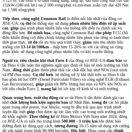
5.123 lít, cấu hình 4 xi-lanh thẳng hàng, tăng áp, sản sinh công suất cực đại
132kW (180 mã lực) tại 2.500 vòng/phút và mô-men xoắn cực đại 420 Nm
tại 1.500 vòng/phút.
Tiếp theo
,
công nghệ Common Rail
là điểm nổi bật nhất của động cơ
J05E-UA,
cụ thể
hệ thống này sử dụng
phun nhiên liệu điện tử áp suất
cao
,
giúp
quá trình phun nhiên liệu vào buồng đốt diễn ra chính xác và
đồng đều hơn.
Để minh họa
, công nghệ Common Rail
cho phép
ECU (bộ
điều khiển động cơ) điều chỉnh lượng nhiên liệu phun vào từng xi-lanh theo
thời gian thực,
từ đó
tối ưu hóa quá trình cháy,
giảm
tiêu thụ nhiên liệu
xuống còn
13-14 lít/100km
- thấp hơn 15-20% so với các dòng xe cùng
phân khúc sử dụng công nghệ phun nhiên liệu cơ khí truyền thống.
Ngoài ra
,
tiêu chuẩn khí thải Euro 4
của động cơ J05E-UA
đảm bảo
xe
tải Hino 6 tấn tuân thủ nghiêm ngặt quy định về bảo vệ môi trường tại Việt
Nam,
đồng thời
giảm thiểu phát thải các chất độc hại như NOx (oxit nitơ)
và PM (bụi mịn).
Cụ thể hơn
, hệ thống xử lý khí thải trên xe Hino 6 tấn
bao gồm bộ lọc DPF (Diesel Particulate Filter) và công nghệ EGR (Exhaust
Gas Recirculation),
giúp
giảm tới 80% lượng bụi mịn và 60% khí NOx so
với tiêu chuẩn Euro 2,
mang lại
lợi ích kép về kinh tế và môi trường.
Quan trọng hơn
,
tuổi thọ động cơ
xe tải Hino 6 tấn được đánh giá cao
nhờ
chất lượng linh kiện nguyên bản
từ Nhật Bản,
trong đó
các bộ phận
quan trọng như piston, trục khuỷu, vòng bi đều trải qua quy trình nhiệt
luyện đặc biệt
giúp
chịu được áp lực làm việc cao trong môi trường nhiệt
độ khắc nghiệt.
Theo thống kê
từ Hino Motors Việt Nam năm 2024, động
cơ J05E-UA có tuổi thọ trung bình
500.000 - 1 triệu km
khi được bảo
dưỡng định kỳ đúng quy cách,
tương đương
10-15 năm sử dụng với cường
độ vận hành trung bình 80.000 km/năm.
Đặc biệt
, Hino cung cấp
chính