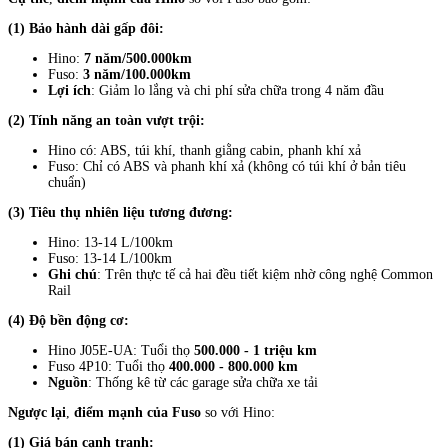
(1) Bảo hành dài gấp đôi:
Hino:
7 năm/500.000km
Fuso:
3 năm/100.000km
Lợi ích
: Giảm lo lắng và chi phí sửa chữa trong 4 năm đầu
(2) Tính năng an toàn vượt trội:
Hino có: ABS, túi khí, thanh giằng cabin, phanh khí xả
Fuso: Chỉ có ABS và phanh khí xả (không có túi khí ở bản tiêu
chuẩn)
(3) Tiêu thụ nhiên liệu tương đương:
Hino: 13-14 L/100km
Fuso: 13-14 L/100km
Ghi chú
: Trên thực tế cả hai đều tiết kiệm nhờ công nghệ Common
Rail
(4) Độ bền động cơ:
Hino J05E-UA: Tuổi thọ
500.000 - 1 triệu km
Fuso 4P10: Tuổi thọ
400.000 - 800.000 km
Nguồn
: Thống kê từ các garage sửa chữa xe tải
Ngược lại
,
điểm mạnh của Fuso
so với Hino:
(1) Giá bán cạnh tranh: