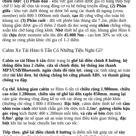
chiến lược
:
(1) Phần đầu
- khu vực gần cabin được gia cố bằng thép hộp
chữ U kép để chịu tải trọng động cơ và hệ thống truyền động;
(2) Phần
giữa
- khu vực dưới thùng xe được bổ sung các thanh đà ngang (cross
member) mỗi 800-1.000mm một thanh,
tạo
độ cứng vững cho toàn bộ
khung xe;
(3) Phần cuối
- đối với phiên bản thùng dài 7.2m, phần đuôi
khung gầm được gia cố thêm 2 thanh đà dọc song song
nhằm
chống võng,
xoắn khi chở hàng cồng kềnh.
Nhờ
thiết kế gia cố này, khung gầm Hino 6
tấn
chịu
được moment uốn lên đến
45.000 Nm
- cao hơn 30% so với các
dòng xe cùng phân khúc chỉ gia cố 1-2 điểm.
Cabin Xe Tải Hino 6 Tấn Có Những Tiện Nghi Gì?
Cabin xe tải Hino 6 tấn
được trang bị
ghế lái điều chỉnh 8 hướng
,
hệ
thống điều hòa 2 chiều
,
cửa sổ chỉnh điện
,
hệ thống âm thanh
MP3/USB/Bluetooth
,
ngăn chứa đồ tiện lợi
,
cùng
các tính năng an toàn
như
túi khí đơn
,
hệ thống chống bó cứng phanh ABS
,
và thanh giằng
chống va đập
.
Cụ thể
,
không gian cabin
xe Hino 6 tấn có
chiều rộng 1.980mm
,
chiều
cao trần 1.280mm
,
chiều sâu từ ghế lái đến taplo 850mm
,
mang lại
cảm giác thoáng rộng đáng kể so với các dòng xe tải cùng phân khúc
(thường chỉ rộng 1.800-1.850mm).
Đặc biệt
, cabin được thiết kế với
tầm
nhìn toàn cảnh
nhờ kính chắn gió lớn diện tích
2,1m²
,
gương chiếu hậu
góc rộng
kích thước 400 x 200mm mỗi bên,
và cửa sổ bên
diện tích
0,8m²
,
giúp
tài xế quan sát an toàn trong mọi điều kiện giao thông,
đặc
biệt
khi lùi xe hoặc chuyển làn trên cao tốc.
Tiếp theo
,
ghế lái điều chỉnh 8 hướng
là điểm nổi bật giúp tài xế
tùy