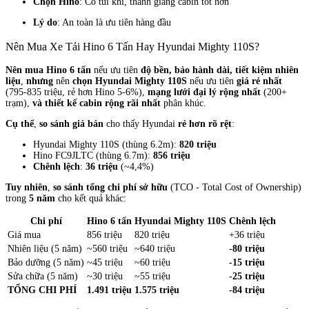
Chọn Hino
: Có túi khí, thanh giằng cabin tốt hơn
Lý do
: An toàn là ưu tiên hàng đầu
Nên Mua Xe Tải Hino 6 Tấn Hay Hyundai Mighty 110S?
Nên mua Hino 6 tấn
nếu ưu tiên
độ bền, bảo hành dài, tiết kiệm nhiên
liệu
,
nhưng
nên
chọn Hyundai Mighty 110S
nếu ưu tiên
giá rẻ nhất
(795-835 triệu, rẻ hơn Hino 5-6%),
mạng lưới đại lý rộng nhất
(200+
trạm),
và thiết kế cabin rộng rãi nhất
phân khúc.
Cụ thể
,
so sánh giá bán
cho thấy Hyundai
rẻ hơn rõ rệt
:
Hyundai Mighty 110S (thùng 6.2m):
820 triệu
Hino FC9JLTC (thùng 6.7m):
856 triệu
Chênh lệch
:
36 triệu
(~4,4%)
Tuy nhiên
,
so sánh tổng chi phí sở hữu
(TCO - Total Cost of Ownership)
trong
5 năm
cho kết quả khác:
Chi phí
Hino 6 tấn
Hyundai Mighty 110S
Chênh lệch
Giá mua
856 triệu
820 triệu
+36 triệu
Nhiên liệu (5 năm)
~560 triệu
~640 triệu
-80 triệu
Bảo dưỡng (5 năm)
~45 triệu
~60 triệu
-15 triệu
Sửa chữa (5 năm)
~30 triệu
~55 triệu
-25 triệu
TỔNG CHI PHÍ
1.491 triệu
1.575 triệu
-84 triệu