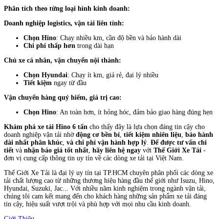
Phân tích theo từng loại hình kinh doanh:
Doanh nghiệp logistics, vận tải liên tỉnh:
Chọn Hino
: Chạy nhiều km, cần độ bền và bảo hành dài
Chi phí thấp hơn
trong dài hạn
Chủ xe cá nhân, vận chuyển nội thành:
Chọn Hyundai
: Chạy ít km, giá rẻ, đại lý nhiều
Tiết kiệm
ngay từ đầu
Vận chuyển hàng quý hiếm, giá trị cao:
Chọn Hino
: An toàn hơn, ít hỏng hóc, đảm bảo giao hàng đúng hẹn
Khám phá xe tải Hino 6 tấn
cho thấy đây là lựa chọn đáng tin cậy cho
doanh nghiệp vận tải nhờ
động cơ bền bỉ
,
tiết kiệm nhiên liệu
,
bảo hành
dài nhất phân khúc
,
và chi phí vận hành hợp lý
.
Để được tư vấn chi
tiết
và
nhận báo giá tốt nhất
,
hãy liên hệ ngay
với
Thế Giới Xe Tải
-
đơn vị cung cấp thông tin uy tín về các dòng xe tải tại Việt Nam.
Thế Giới Xe Tải là đại lý uy tín tại TP.HCM chuyên phân phối các dòng xe
tải chất lượng cao từ những thương hiệu hàng đầu thế giới như Isuzu, Hino,
Hyundai, Suzuki, Jac... Với nhiều năm kinh nghiệm trong ngành vận tải,
chúng tôi cam kết mang đến cho khách hàng những sản phẩm xe tải đáng
tin cậy, hiệu suất vượt trội và phù hợp với mọi nhu cầu kinh doanh.
Giới Thiệu