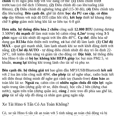
chỉnh
vị trí ngồi phù hợp với vóc dáng cơ thể:
(1)
Điều chỉnh trượt
trước/sau (có thể dịch 150mm),
(2)
Điều chỉnh độ cao lên/xuống (dải
80mm),
(3)
Điều chỉnh độ nghiêng lưng ghế (15-30 độ),
(4)
Điều chỉnh tựa
đầu lên/xuống.
Bên cạnh đó
, ghế lái được
bọc da PU cao cấp
,
có đệm
xốp
dày 60mm với mật độ D35 (đàn hồi tốt),
kết hợp
thiết kế khung thép
chữ S
giúp
giảm mỏi lưng khi lái xe liên tục 6-8 giờ.
Hơn nữa
,
hệ thống điều hòa 2 chiều
công suất
12.000 BTU
(tương đương
3.500W)
đủ mạnh
để làm mát toàn bộ cabin rộng
4,2m³
trong vòng
3-5
phút
ngay cả khi nhiệt độ ngoài trời lên đến 40°C.
Cụ thể
, điều hòa sử
dụng gas
R134a
thân thiện môi trường,
có
hai chế độ làm lạnh:
(1) Chế độ
MAX
- quạt gió mạnh nhất, làm lạnh nhanh khi xe mới khởi động dưới trời
nắng;
(2) Chế độ AUTO
- tự động điều chỉnh nhiệt độ duy trì ổn định 22-
24°C, tiết kiệm điện năng và giảm tải cho động cơ.
Đặc biệt
, hệ thống điều
hòa Hino 6 tấn có
bộ lọc không khí HEPA
giúp
lọc bụi mịn PM2.5, vi
khuẩn,
mang lại
không khí trong lành cho tài xế và phụ xe.
Bên cạnh đó
,
hệ thống giải trí
bao gồm đầu MP3/USB/Bluetooth
kết nối
với 2 loa âm trần công suất 40W,
cho phép
tài xế nghe nhạc, radio hoặc kết
nối điện thoại thông minh để nghe gọi rảnh tay (hands-free)
đảm bảo
an
toàn khi lái xe.
Ngoài ra
, cabin còn có
nhiều ngăn chứa đồ tiện lợi
: ngăn
taplo trung tâm (đựng giấy tờ xe, điện thoại), hộc cửa 2 bên (đựng chai
nước), ngăn trên trần (đựng quần áo),
cùng
2 móc treo đồ phía sau ghế lái,
giúp
tài xế sắp xếp đồ dùng cá nhân gọn gàng ngăn nắp.
Xe Tải Hino 6 Tấn Có An Toàn Không?
Có, xe tải Hino 6 tấn rất an toàn với 5 tính năng an toàn chủ động và bị