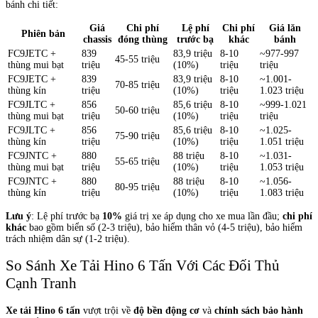
bánh chi tiết:
Giá
Chi phí
Lệ phí
Chi phí
Giá lăn
Phiên bản
chassis
đóng thùng
trước bạ
khác
bánh
FC9JETC +
839
83,9 triệu
8-10
~977-997
45-55 triệu
thùng mui bạt
triệu
(10%)
triệu
triệu
FC9JETC +
839
83,9 triệu
8-10
~1.001-
70-85 triệu
thùng kín
triệu
(10%)
triệu
1.023 triệu
FC9JLTC +
856
85,6 triệu
8-10
~999-1.021
50-60 triệu
thùng mui bạt
triệu
(10%)
triệu
triệu
FC9JLTC +
856
85,6 triệu
8-10
~1.025-
75-90 triệu
thùng kín
triệu
(10%)
triệu
1.051 triệu
FC9JNTC +
880
88 triệu
8-10
~1.031-
55-65 triệu
thùng mui bạt
triệu
(10%)
triệu
1.053 triệu
FC9JNTC +
880
88 triệu
8-10
~1.056-
80-95 triệu
thùng kín
triệu
(10%)
triệu
1.083 triệu
Lưu ý
: Lệ phí trước bạ
10%
giá trị xe áp dụng cho xe mua lần đầu;
chi phí
khác
bao gồm biển số (2-3 triệu), bảo hiểm thân vỏ (4-5 triệu), bảo hiểm
trách nhiệm dân sự (1-2 triệu).
So Sánh Xe Tải Hino 6 Tấn Với Các Đối Thủ
Cạnh Tranh
Xe tải Hino 6 tấn
vượt trội về
độ bền động cơ
và
chính sách bảo hành