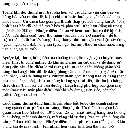
hàng may mặc cao cấp.
Trong khi đó
,
thùng mui bạt
phù hợp với các chủ xe
vừa cần bảo vệ
hàng hóa vừa muốn tiết kiệm chi phí
hoặc thường xuyên bốc dỡ hàng tại
nhiều điểm.
Ưu điểm
bao gồm
giá thành thấp
(rẻ hơn thùng kín 30-40%),
linh hoạt bốc dỡ
(có thể mở 2 bên và phía sau),
nhẹ hơn
(tăng tải trọng
thực tế 200-300kg).
Nhược điểm
là
bảo vệ kém hơn
(bạt có thể bị rách,
nước mưa thấm qua),
tuổi thọ ngắn
(bạt cần thay 2-3 năm/lần),
dễ bị
trộm
(có thể cắt bạt lấy hàng).
Loại hàng phù hợp
gồm vật liệu xây dựng
(gạch, ngói, cát, đá), nông sản (gạo, ngô, lúa mì), thức ăn chăn nuôi, hàng
tiêu dùng giá trị thấp.
Ngược lại
,
thùng lửng
được ưa chuộng trong lĩnh vực
vận chuyển máy
móc, thiết bị công nghiệp
do khả năng
chịu tải cực đại
và
dễ dàng sử
dụng cần cẩu
.
Ưu điểm
là
tải trọng tối ưu
(nhẹ nhất, không giảm khả
năng chở hàng),
bốc dỡ dễ dàng
(dùng cần cẩu từ mọi phía),
giá rẻ nhất
(chỉ bằng 50-60% thùng kín).
Nhược điểm
gồm
không bảo vệ hàng
(hàng
hóa phơi nắng mưa),
chỉ chở hàng không sợ thời tiết
,
cần buộc chằng
chắc chắn
(tránh rơi vãi trên đường).
Loại hàng phù hợp
bao gồm máy
móc (máy xúc, máy phát điện), thiết bị xây dựng (giàn giáo, cốp pha),
pallet nặng, container nhỏ.
Cuối cùng
,
thùng đông lạnh
là giải pháp
bắt buộc
cho doanh nghiệp
trong ngành
thực phẩm tươi sống, đông lạnh
.
Ưu điểm
bao gồm
bảo
quản hoàn hảo
(nhiệt độ -18°C đến -25°C),
chất lượng hàng hóa
(không
bị hư hỏng, mất dinh dưỡng),
mở rộng thị trường
(vận chuyển đường dài
vẫn giữ được chất lượng).
Nhược điểm
là
chi phí rất cao
(đắt gấp 2-3 lần
thùng kín do máy lạnh),
tốn nhiên liệu
(máy lạnh tiêu thụ thêm 3-5