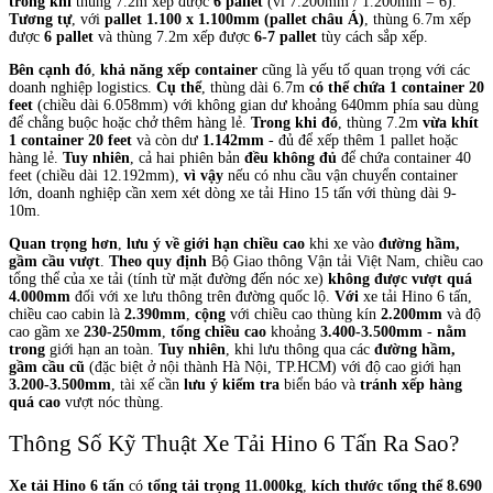
trong khi
thùng 7.2m xếp được
6 pallet
(vì 7.200mm / 1.200mm = 6).
Tương tự
, với
pallet 1.100 x 1.100mm (pallet châu Á)
, thùng 6.7m xếp
được
6 pallet
và thùng 7.2m xếp được
6-7 pallet
tùy cách sắp xếp.
Bên cạnh đó
,
khả năng xếp container
cũng là yếu tố quan trọng với các
doanh nghiệp logistics.
Cụ thể
, thùng dài 6.7m
có thể chứa 1 container 20
feet
(chiều dài 6.058mm) với không gian dư khoảng 640mm phía sau dùng
để chằng buộc hoặc chở thêm hàng lẻ.
Trong khi đó
, thùng 7.2m
vừa khít
1 container 20 feet
và còn dư
1.142mm
- đủ để xếp thêm 1 pallet hoặc
hàng lẻ.
Tuy nhiên
, cả hai phiên bản
đều không đủ
để chứa container 40
feet (chiều dài 12.192mm),
vì vậy
nếu có nhu cầu vận chuyển container
lớn, doanh nghiệp cần xem xét dòng xe tải Hino 15 tấn với thùng dài 9-
10m.
Quan trọng hơn
,
lưu ý về giới hạn chiều cao
khi xe vào
đường hầm,
gầm cầu vượt
.
Theo quy định
Bộ Giao thông Vận tải Việt Nam, chiều cao
tổng thể của xe tải (tính từ mặt đường đến nóc xe)
không được vượt quá
4.000mm
đối với xe lưu thông trên đường quốc lộ.
Với
xe tải Hino 6 tấn,
chiều cao cabin là
2.390mm
,
cộng
với chiều cao thùng kín
2.200mm
và độ
cao gầm xe
230-250mm
,
tổng chiều cao
khoảng
3.400-3.500mm
-
nằm
trong
giới hạn an toàn.
Tuy nhiên
, khi lưu thông qua các
đường hầm,
gầm cầu cũ
(đặc biệt ở nội thành Hà Nội, TP.HCM) với độ cao giới hạn
3.200-3.500mm
, tài xế cần
lưu ý kiểm tra
biển báo và
tránh xếp hàng
quá cao
vượt nóc thùng.
Thông Số Kỹ Thuật Xe Tải Hino 6 Tấn Ra Sao?
Xe tải Hino 6 tấn
có
tổng tải trọng 11.000kg
,
kích thước tổng thể 8.690