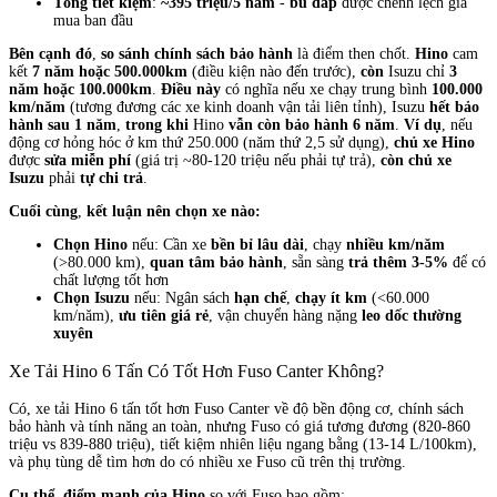
Tổng tiết kiệm
:
~395 triệu/5 năm
-
bù đắp
được chênh lệch giá
mua ban đầu
Bên cạnh đó
,
so sánh chính sách bảo hành
là điểm then chốt.
Hino
cam
kết
7 năm hoặc 500.000km
(điều kiện nào đến trước),
còn
Isuzu chỉ
3
năm hoặc 100.000km
.
Điều này
có nghĩa nếu xe chạy trung bình
100.000
km/năm
(tương đương các xe kinh doanh vận tải liên tỉnh), Isuzu
hết bảo
hành sau 1 năm
,
trong khi
Hino
vẫn còn bảo hành 6 năm
.
Ví dụ
, nếu
động cơ hỏng hóc ở km thứ 250.000 (năm thứ 2,5 sử dụng),
chủ xe Hino
được
sửa miễn phí
(giá trị ~80-120 triệu nếu phải tự trả),
còn chủ xe
Isuzu
phải
tự chi trả
.
Cuối cùng
,
kết luận nên chọn xe nào:
Chọn Hino
nếu: Cần xe
bền bỉ lâu dài
, chạy
nhiều km/năm
(>80.000 km),
quan tâm bảo hành
, sẵn sàng
trả thêm 3-5%
để có
chất lượng tốt hơn
Chọn Isuzu
nếu: Ngân sách
hạn chế
,
chạy ít km
(<60.000
km/năm),
ưu tiên giá rẻ
, vận chuyển hàng nặng
leo dốc thường
xuyên
Xe Tải Hino 6 Tấn Có Tốt Hơn Fuso Canter Không?
Có, xe tải Hino 6 tấn tốt hơn Fuso Canter về độ bền động cơ, chính sách
bảo hành và tính năng an toàn, nhưng Fuso có giá tương đương (820-860
triệu vs 839-880 triệu), tiết kiệm nhiên liệu ngang bằng (13-14 L/100km),
và phụ tùng dễ tìm hơn do có nhiều xe Fuso cũ trên thị trường.
Cụ thể
,
điểm mạnh của Hino
so với Fuso bao gồm: