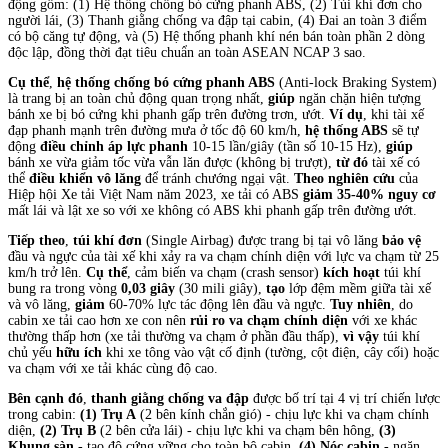
động gồm: (1) Hệ thống chống bó cứng phanh ABS, (2) Túi khí đơn cho
người lái, (3) Thanh giằng chống va đập tại cabin, (4) Đai an toàn 3 điểm
có bộ căng tự động, và (5) Hệ thống phanh khí nén bán toàn phần 2 dòng
độc lập, đồng thời đạt tiêu chuẩn an toàn ASEAN NCAP 3 sao.
Cụ thể
,
hệ thống chống bó cứng phanh ABS
(Anti-lock Braking System)
là trang bị an toàn chủ động quan trọng nhất,
giúp
ngăn chặn hiện tượng
bánh xe bị bó cứng khi phanh gấp trên đường trơn, ướt.
Ví dụ
, khi tài xế
đạp phanh mạnh trên đường mưa ở tốc độ 60 km/h,
hệ thống ABS
sẽ tự
động
điều chỉnh áp lực phanh
10-15 lần/giây (tần số 10-15 Hz),
giúp
bánh xe vừa giảm tốc vừa vẫn lăn được (không bị trượt),
từ đó
tài xế có
thể
điều khiển vô lăng
để tránh chướng ngại vật.
Theo nghiên cứu
của
Hiệp hội Xe tải Việt Nam năm 2023, xe tải có ABS
giảm 35-40% nguy cơ
mất lái và lật xe so với xe không có ABS khi phanh gấp trên đường ướt.
Tiếp theo
,
túi khí đơn
(Single Airbag) được trang bị tại vô lăng
bảo vệ
đầu và ngực của tài xế khi xảy ra va chạm chính diện với lực va chạm từ 25
km/h trở lên.
Cụ thể
, cảm biến va chạm (crash sensor)
kích hoạt
túi khí
bung ra trong vòng
0,03 giây
(30 mili giây),
tạo
lớp đệm mềm giữa tài xế
và vô lăng,
giảm
60-70% lực tác động lên đầu và ngực.
Tuy nhiên
, do
cabin xe tải cao hơn xe con nên
rủi ro va chạm chính diện
với xe khác
thường thấp hơn (xe tải thường va chạm ở phần đầu thấp),
vì vậy
túi khí
chủ yếu
hữu ích
khi xe tông vào vật cố định (tường, cột điện, cây cối) hoặc
va chạm với xe tải khác cùng độ cao.
Bên cạnh đó
,
thanh giằng chống va đập
được bố trí tại 4 vị trí chiến lược
trong cabin:
(1) Trụ A
(2 bên kính chắn gió) - chịu lực khi va chạm chính
diện,
(2) Trụ B
(2 bên cửa lái) - chịu lực khi va chạm bên hông,
(3)
Khung sàn
- tạo độ cứng vững cho toàn bộ cabin,
(4) Nóc cabin
- ngăn