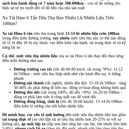
sách bảo hành động cơ 7 năm hoặc 500.000km
- con số ấn tượng cho
thấy sự tự tin tuyệt đối về độ bền của nhà sản xuất.
Xe Tải Hino 6 Tấn Tiêu Thụ Bao Nhiêu Lít Nhiên Liệu Trên
100km?
Xe tải Hino 6 tấn
tiêu thụ trung bình
13-14 lít nhiên liệu trên 100km
trong điều kiện đường trường,
tuy nhiên
mức tiêu thụ này có thể dao động
từ 11 lít đến 18 lít tùy thuộc vào điều kiện vận hành, tải trọng thực tế và kỹ
năng lái xe.
Cụ thể
,
mức tiêu thụ nhiên liệu
của xe tải Hino 6 tấn thay đổi theo từng
điều kiện đường như sau:
Đường trường cao tốc
(tốc độ 60-80 km/h, tải trọng 70%): 11-12
lít/100km - mức tiêu thụ thấp nhất nhờ vận hành đều tay, ít thắng
phanh
Đường nội thành
(tắc nghẽn, nhiều đèn đỏ): 15-18 lít/100km - tăng
30-40% do phải dừng đi liên tục, động cơ hoạt động không hiệu quả
Đường đèo dốc
(tải trọng 100%, độ dốc >8%): 16-20 lít/100km -
động cơ phải làm việc ở công suất cao để vượt dốc
Đường đồng bằng, tỉnh lộ
(tốc độ 50-60 km/h): 13-14 lít/100km -
điều kiện lý tưởng cho tiết kiệm nhiên liệu
Để minh họa
,
các yếu tố ảnh hưởng
đến mức tiêu thụ nhiên liệu bao gồm
tải trọng thực tế
(xe chở đầy tải sẽ tiêu thụ nhiều hơn 20-25% so với xe
không tải),
áp suất lốp xe
(lốp non làm tăng lực cản lăn, tốn nhiên liệu hơn
5-8%),
phong cách lái xe
(tăng tốc đột ngột, phanh gấp làm tăng tiêu thụ