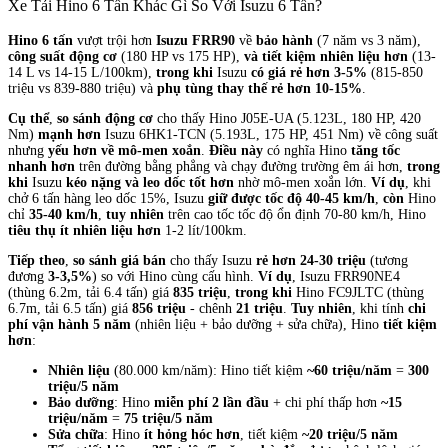
Xe Tải Hino 6 Tấn Khác Gì So Với Isuzu 6 Tấn?
Hino 6 tấn
vượt trội hơn
Isuzu FRR90
về
bảo hành
(7 năm vs 3 năm),
công suất động cơ
(180 HP vs 175 HP),
và tiết kiệm nhiên liệu hơn
(13-
14 L vs 14-15 L/100km),
trong khi
Isuzu
có giá rẻ hơn 3-5%
(815-850
triệu vs 839-880 triệu) và
phụ tùng thay thế rẻ hơn 10-15%
.
Cụ thể
,
so sánh động cơ
cho thấy Hino J05E-UA (5.123L, 180 HP, 420
Nm)
mạnh hơn
Isuzu 6HK1-TCN (5.193L, 175 HP, 451 Nm) về công suất
nhưng
yếu hơn về mô-men xoắn
.
Điều này
có nghĩa Hino
tăng tốc
nhanh hơn
trên đường bằng phẳng và chạy đường trường êm ái hơn,
trong
khi
Isuzu
kéo nặng và leo dốc tốt hơn
nhờ mô-men xoắn lớn.
Ví dụ
, khi
chở 6 tấn hàng leo dốc 15%, Isuzu
giữ được tốc độ 40-45 km/h
,
còn
Hino
chỉ
35-40 km/h
,
tuy nhiên
trên cao tốc tốc độ ổn định 70-80 km/h, Hino
tiêu thụ ít nhiên liệu hơn
1-2 lít/100km.
Tiếp theo
,
so sánh giá bán
cho thấy Isuzu
rẻ hơn 24-30 triệu
(tương
đương
3-3,5%
) so với Hino cùng cấu hình.
Ví dụ
, Isuzu FRR90NE4
(thùng 6.2m, tải 6.4 tấn) giá
835 triệu
,
trong khi
Hino FC9JLTC (thùng
6.7m, tải 6.5 tấn) giá
856 triệu
- chênh
21 triệu
.
Tuy nhiên
, khi tính
chi
phí vận hành 5 năm
(nhiên liệu + bảo dưỡng + sửa chữa), Hino
tiết kiệm
hơn
:
Nhiên liệu
(80.000 km/năm): Hino tiết kiệm
~60 triệu/năm
=
300
triệu/5 năm
Bảo dưỡng
: Hino
miễn phí 2 lần đầu
+ chi phí thấp hơn
~15
triệu/năm
=
75 triệu/5 năm
Sửa chữa
: Hino
ít hỏng hóc hơn
, tiết kiệm
~20 triệu/5 năm