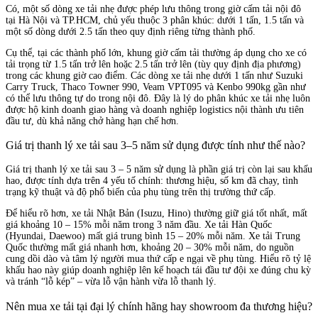
Có, một số dòng xe tải nhẹ được phép lưu thông trong giờ cấm tải nội đô
tại Hà Nội và TP.HCM, chủ yếu thuộc 3 phân khúc: dưới 1 tấn, 1.5 tấn và
một số dòng dưới 2.5 tấn theo quy định riêng từng thành phố.
Cụ thể, tại các thành phố lớn, khung giờ cấm tải thường áp dụng cho xe có
tải trọng từ 1.5 tấn trở lên hoặc 2.5 tấn trở lên (tùy quy định địa phương)
trong các khung giờ cao điểm. Các dòng xe tải nhẹ dưới 1 tấn như Suzuki
Carry Truck, Thaco Towner 990, Veam VPT095 và Kenbo 990kg gần như
có thể lưu thông tự do trong nội đô. Đây là lý do phân khúc xe tải nhẹ luôn
được hộ kinh doanh giao hàng và doanh nghiệp logistics nội thành ưu tiên
đầu tư, dù khả năng chở hàng hạn chế hơn.
Giá trị thanh lý xe tải sau 3–5 năm sử dụng được tính như thế nào?
Giá trị thanh lý xe tải sau 3 – 5 năm sử dụng là phần giá trị còn lại sau khấu
hao, được tính dựa trên 4 yếu tố chính: thương hiệu, số km đã chạy, tình
trạng kỹ thuật và độ phổ biến của phụ tùng trên thị trường thứ cấp.
Để hiểu rõ hơn, xe tải Nhật Bản (Isuzu, Hino) thường giữ giá tốt nhất, mất
giá khoảng 10 – 15% mỗi năm trong 3 năm đầu. Xe tải Hàn Quốc
(Hyundai, Daewoo) mất giá trung bình 15 – 20% mỗi năm. Xe tải Trung
Quốc thường mất giá nhanh hơn, khoảng 20 – 30% mỗi năm, do nguồn
cung dồi dào và tâm lý người mua thứ cấp e ngại về phụ tùng. Hiểu rõ tỷ lệ
khấu hao này giúp doanh nghiệp lên kế hoạch tái đầu tư đội xe đúng chu kỳ
và tránh “lỗ kép” – vừa lỗ vận hành vừa lỗ thanh lý.
Nên mua xe tải tại đại lý chính hãng hay showroom đa thương hiệu?