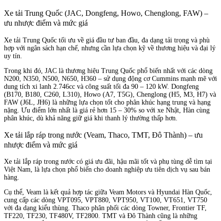
Xe tải Trung Quốc (JAC, Dongfeng, Howo, Chenglong, FAW) –
ưu nhược điểm và mức giá
Xe tải Trung Quốc tối ưu về giá đầu tư ban đầu, đa dạng tải trọng và phù
hợp với ngân sách hạn chế, nhưng cần lựa chọn kỹ về thương hiệu và đại lý
uy tín.
Trong khi đó, JAC là thương hiệu Trung Quốc phổ biến nhất với các dòng
N200, N350, N500, N650, H360 – sử dụng động cơ Cummins mạnh mẽ với
dung tích xi lanh 2.746cc và công suất tối đa 90 – 120 kW. Dongfeng
(B170, B180, C260, L310), Howo (A7, T5G), Chenglong (H5, M3, H7) và
FAW (J6L, JH6) là những lựa chọn tốt cho phân khúc hạng trung và hạng
nặng. Ưu điểm lớn nhất là giá rẻ hơn 15 – 30% so với xe Nhật, Hàn cùng
phân khúc, dù khả năng giữ giá khi thanh lý thường thấp hơn.
Xe tải lắp ráp trong nước (Veam, Thaco, TMT, Đô Thành) – ưu
nhược điểm và mức giá
Xe tải lắp ráp trong nước có giá ưu đãi, hậu mãi tốt và phụ tùng dễ tìm tại
Việt Nam, là lựa chọn phổ biến cho doanh nghiệp ưu tiên dịch vụ sau bán
hàng.
Cụ thể, Veam là kết quả hợp tác giữa Veam Motors và Hyundai Hàn Quốc,
cung cấp các dòng VPT095, VPT880, VPT950, VT100, VT651, VT750
với đa dạng kiểu thùng. Thaco phân phối các dòng Towner, Frontier TF,
TF220, TF230, TF480V, TF2800. TMT và Đô Thành cũng là những