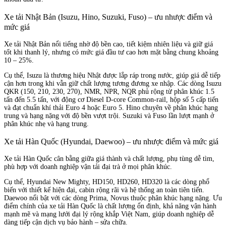
Xe tải Nhật Bản (Isuzu, Hino, Suzuki, Fuso) – ưu nhược điểm và
mức giá
Xe tải Nhật Bản nổi tiếng nhờ độ bền cao, tiết kiệm nhiên liệu và giữ giá
tốt khi thanh lý, nhưng có mức giá đầu tư cao hơn mặt bằng chung khoảng
10 – 25%.
Cụ thể, Isuzu là thương hiệu Nhật được lắp ráp trong nước, giúp giá dễ tiếp
cận hơn trong khi vẫn giữ chất lượng tương đương xe nhập. Các dòng Isuzu
QKR (150, 210, 230, 270), NMR, NPR, NQR phủ rộng từ phân khúc 1.5
tấn đến 5.5 tấn, với động cơ Diesel D-core Common-rail, hộp số 5 cấp tiến
và đạt chuẩn khí thải Euro 4 hoặc Euro 5. Hino chuyên về phân khúc hạng
trung và hạng nặng với độ bền vượt trội. Suzuki và Fuso lần lượt mạnh ở
phân khúc nhẹ và hạng trung.
Xe tải Hàn Quốc (Hyundai, Daewoo) – ưu nhược điểm và mức giá
Xe tải Hàn Quốc cân bằng giữa giá thành và chất lượng, phụ tùng dễ tìm,
phù hợp với doanh nghiệp vận tải đại trà ở mọi phân khúc.
Cụ thể, Hyundai New Mighty, HD150, HD260, HD320 là các dòng phổ
biến với thiết kế hiện đại, cabin rộng rãi và hệ thống an toàn tiên tiến.
Daewoo nổi bật với các dòng Prima, Novus thuộc phân khúc hạng nặng. Ưu
điểm chính của xe tải Hàn Quốc là chất lượng ổn định, khả năng vận hành
mạnh mẽ và mạng lưới đại lý rộng khắp Việt Nam, giúp doanh nghiệp dễ
dàng tiếp cận dịch vụ bảo hành – sửa chữa.