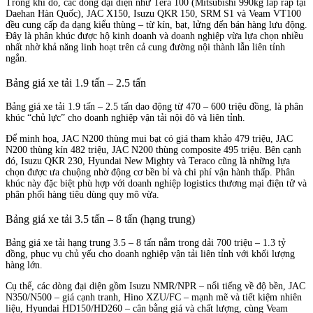
Trong khi đó, các dòng đại diện như Tera 100 (Mitsubishi 990kg lắp ráp tại
Daehan Hàn Quốc), JAC X150, Isuzu QKR 150, SRM S1 và Veam VT100
đều cung cấp đa dạng kiểu thùng – từ kín, bạt, lửng đến bán hàng lưu động.
Đây là phân khúc được hộ kinh doanh và doanh nghiệp vừa lựa chọn nhiều
nhất nhờ khả năng linh hoạt trên cả cung đường nội thành lẫn liên tỉnh
ngắn.
Bảng giá xe tải 1.9 tấn – 2.5 tấn
Bảng giá xe tải 1.9 tấn – 2.5 tấn dao động từ 470 – 600 triệu đồng, là phân
khúc “chủ lực” cho doanh nghiệp vận tải nội đô và liên tỉnh.
Để minh họa, JAC N200 thùng mui bạt có giá tham khảo 479 triệu, JAC
N200 thùng kín 482 triệu, JAC N200 thùng composite 495 triệu. Bên cạnh
đó, Isuzu QKR 230, Hyundai New Mighty và Teraco cũng là những lựa
chọn được ưa chuộng nhờ động cơ bền bỉ và chi phí vận hành thấp. Phân
khúc này đặc biệt phù hợp với doanh nghiệp logistics thương mại điện tử và
phân phối hàng tiêu dùng quy mô vừa.
Bảng giá xe tải 3.5 tấn – 8 tấn (hạng trung)
Bảng giá xe tải hạng trung 3.5 – 8 tấn nằm trong dải 700 triệu – 1.3 tỷ
đồng, phục vụ chủ yếu cho doanh nghiệp vận tải liên tỉnh với khối lượng
hàng lớn.
Cụ thể, các dòng đại diện gồm Isuzu NMR/NPR – nổi tiếng về độ bền, JAC
N350/N500 – giá cạnh tranh, Hino XZU/FC – mạnh mẽ và tiết kiệm nhiên
liệu, Hyundai HD150/HD260 – cân bằng giá và chất lượng, cùng Veam