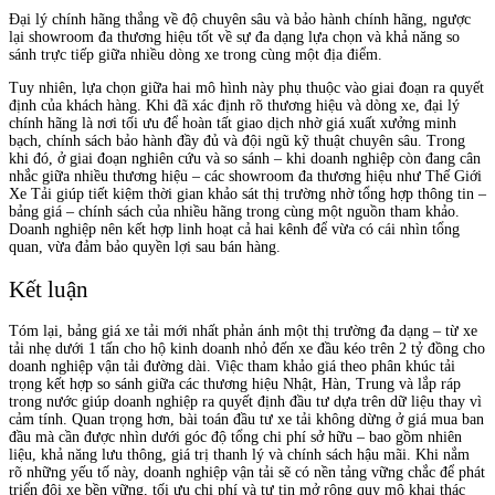
Đại lý chính hãng thắng về độ chuyên sâu và bảo hành chính hãng, ngược
lại showroom đa thương hiệu tốt về sự đa dạng lựa chọn và khả năng so
sánh trực tiếp giữa nhiều dòng xe trong cùng một địa điểm.
Tuy nhiên, lựa chọn giữa hai mô hình này phụ thuộc vào giai đoạn ra quyết
định của khách hàng. Khi đã xác định rõ thương hiệu và dòng xe, đại lý
chính hãng là nơi tối ưu để hoàn tất giao dịch nhờ giá xuất xưởng minh
bạch, chính sách bảo hành đầy đủ và đội ngũ kỹ thuật chuyên sâu. Trong
khi đó, ở giai đoạn nghiên cứu và so sánh – khi doanh nghiệp còn đang cân
nhắc giữa nhiều thương hiệu – các showroom đa thương hiệu như Thế Giới
Xe Tải giúp tiết kiệm thời gian khảo sát thị trường nhờ tổng hợp thông tin –
bảng giá – chính sách của nhiều hãng trong cùng một nguồn tham khảo.
Doanh nghiệp nên kết hợp linh hoạt cả hai kênh để vừa có cái nhìn tổng
quan, vừa đảm bảo quyền lợi sau bán hàng.
Kết luận
Tóm lại, bảng giá xe tải mới nhất phản ánh một thị trường đa dạng – từ xe
tải nhẹ dưới 1 tấn cho hộ kinh doanh nhỏ đến xe đầu kéo trên 2 tỷ đồng cho
doanh nghiệp vận tải đường dài. Việc tham khảo giá theo phân khúc tải
trọng kết hợp so sánh giữa các thương hiệu Nhật, Hàn, Trung và lắp ráp
trong nước giúp doanh nghiệp ra quyết định đầu tư dựa trên dữ liệu thay vì
cảm tính. Quan trọng hơn, bài toán đầu tư xe tải không dừng ở giá mua ban
đầu mà cần được nhìn dưới góc độ tổng chi phí sở hữu – bao gồm nhiên
liệu, khả năng lưu thông, giá trị thanh lý và chính sách hậu mãi. Khi nắm
rõ những yếu tố này, doanh nghiệp vận tải sẽ có nền tảng vững chắc để phát
triển đội xe bền vững, tối ưu chi phí và tự tin mở rộng quy mô khai thác