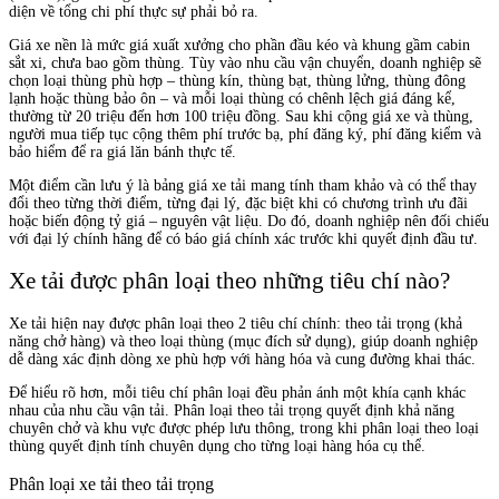
diện về tổng chi phí thực sự phải bỏ ra.
Giá xe nền là mức giá xuất xưởng cho phần đầu kéo và khung gầm cabin
sắt xi, chưa bao gồm thùng. Tùy vào nhu cầu vận chuyển, doanh nghiệp sẽ
chọn loại thùng phù hợp – thùng kín, thùng bạt, thùng lửng, thùng đông
lạnh hoặc thùng bảo ôn – và mỗi loại thùng có chênh lệch giá đáng kể,
thường từ 20 triệu đến hơn 100 triệu đồng. Sau khi cộng giá xe và thùng,
người mua tiếp tục cộng thêm phí trước bạ, phí đăng ký, phí đăng kiểm và
bảo hiểm để ra giá lăn bánh thực tế.
Một điểm cần lưu ý là bảng giá xe tải mang tính tham khảo và có thể thay
đổi theo từng thời điểm, từng đại lý, đặc biệt khi có chương trình ưu đãi
hoặc biến động tỷ giá – nguyên vật liệu. Do đó, doanh nghiệp nên đối chiếu
với đại lý chính hãng để có báo giá chính xác trước khi quyết định đầu tư.
Xe tải được phân loại theo những tiêu chí nào?
Xe tải hiện nay được phân loại theo 2 tiêu chí chính: theo tải trọng (khả
năng chở hàng) và theo loại thùng (mục đích sử dụng), giúp doanh nghiệp
dễ dàng xác định dòng xe phù hợp với hàng hóa và cung đường khai thác.
Để hiểu rõ hơn, mỗi tiêu chí phân loại đều phản ánh một khía cạnh khác
nhau của nhu cầu vận tải. Phân loại theo tải trọng quyết định khả năng
chuyên chở và khu vực được phép lưu thông, trong khi phân loại theo loại
thùng quyết định tính chuyên dụng cho từng loại hàng hóa cụ thể.
Phân loại xe tải theo tải trọng