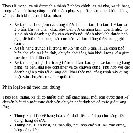
Theo tải trọng, xe tải được chia thành 3 nhóm chính: xe tải nhẹ, xe tải hạng
trung và xe tải hạng nặng – mỗi nhóm phục vụ một phân khúc khách hàng
và mục đích kinh doanh khác nhau.
Xe tải nhẹ: Bao gồm các dòng dưới 1 tấn, 1 tấn, 1.5 tấn, 1.9 tấn và
2.5 tấn. Đây là phân khúc phổ biến với cá nhân kinh doanh nhỏ, hộ
gia đình và doanh nghiệp vận chuyển nội thành nhờ kích thước nhỏ
gọn, dễ luồn lách trong các con hẻm và lưu thông được trong giờ
cấm tải.
Xe tải hạng trung: Tải trọng từ 3.5 tấn đến 8 tấn, là lựa chọn phổ
biến cho vận tải liên tỉnh, chuyên chở hàng hóa khối lượng vừa giữa
các tỉnh thành lân cận.
Xe tải hạng nặng: Tải trọng từ trên 8 tấn, bao gồm xe tải thùng hạng
nặng, xe ben, đầu kéo container và xe chuyên dụng. Phù hợp với các
doanh nghiệp vận tải đường dài, khai thác mỏ, công trình xây dựng
hoặc vận chuyển container quốc tế.
Phân loại xe tải theo loại thùng
Theo loại thùng, xe tải có nhiều biến thể khác nhau, mỗi loại được thiết kế
chuyên biệt cho một mục đích vận chuyển nhất định và có mức giá tương
ứng.
Thùng kín: Bảo vệ hàng hóa khỏi thời tiết, phù hợp chở hàng tiêu
dùng, hàng dễ ướt.
Thùng bạt: Linh hoạt, dễ tháo lắp, phù hợp chở vật liệu xây dựng,
hàng cồng kềnh.