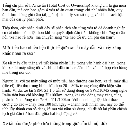
Tổng chi phí sở hữu xe tải (Total Cost of Ownership) không chỉ là giá mua
ban đầu, mà còn bao gồm 4 yếu tố ẩn quan trọng: chi phí nhiên liệu, quy
định lưu thông giờ cấm tải, giá trị thanh lý sau sử dụng và chính sách hậu
mãi của đại lý phân phối.
Tiếp theo, các phần dưới đây sẽ phân tích sâu từng yếu tố để doanh nghiệp
có cái nhìn toàn diện hơn khi ra quyết định đầu tư – không chỉ dừng ở câu
hỏi “xe nào rẻ hơn” mà chuyển sang “xe nào tối ưu chi phí dài hạn”.
Mức tiêu hao nhiên liệu thực tế giữa xe tải máy dầu và máy xăng
khác nhau ra sao?
Xe tải máy dầu thắng về tiết kiệm nhiên liệu trong vận hành dài hạn, trong
khi xe tải máy xăng tốt về chi phí đầu tư ban đầu thấp và phù hợp chở hàng
nhẹ trong nội đô.
Ngược lại với xe máy xăng có mức tiêu hao thường cao hơn, xe tải máy dầu
(diesel) tiêu thụ trung bình thấp hơn 20 – 30% trong cùng điều kiện vận
hành. Ví dụ, xe tải SRM S1 1.5 tấn sử dụng động cơ SWD16MS công nghệ
Italia tiêu hao chỉ khoảng 7L/100km, trong khi các dòng máy xăng cùng
phân khúc thường ở mức 9 – 11L/100km. Với doanh nghiệp khai thác
cường độ cao – chạy trên 100 km/ngày – chênh lệch nhiên liệu này có thể
tích lũy thành con số đáng kể sau vài năm sử dụng, đủ để bù lại phần chênh
lệch giá đầu tư ban đầu giữa hai loại động cơ.
Xe tải nào được phép lưu thông trong giờ cấm tải nội đô?