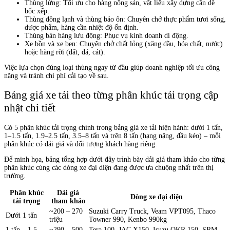
Thùng lửng: Tối ưu cho hàng nông sản, vật liệu xây dựng cần dễ
bốc xếp.
Thùng đông lạnh và thùng bảo ôn: Chuyên chở thực phẩm tươi sống,
dược phẩm, hàng cần nhiệt độ ổn định.
Thùng bán hàng lưu động: Phục vụ kinh doanh di động.
Xe bồn và xe ben: Chuyên chở chất lỏng (xăng dầu, hóa chất, nước)
hoặc hàng rời (đất, đá, cát).
Việc lựa chọn đúng loại thùng ngay từ đầu giúp doanh nghiệp tối ưu công
năng và tránh chi phí cải tạo về sau.
Bảng giá xe tải theo từng phân khúc tải trọng cập
nhật chi tiết
Có 5 phân khúc tải trọng chính trong bảng giá xe tải hiện hành: dưới 1 tấn,
1–1.5 tấn, 1.9–2.5 tấn, 3.5–8 tấn và trên 8 tấn (hạng nặng, đầu kéo) – mỗi
phân khúc có dải giá và đối tượng khách hàng riêng.
Để minh họa, bảng tổng hợp dưới đây trình bày dải giá tham khảo cho từng
phân khúc cùng các dòng xe đại diện đang được ưa chuộng nhất trên thị
trường.
Phân khúc
Dải giá
Dòng xe đại diện
tải trọng
tham khảo
~200 – 270
Suzuki Carry Truck, Veam VPT095, Thaco
Dưới 1 tấn
triệu
Towner 990, Kenbo 990kg
1 tấn – 1.5
~290 – 500
Tera 100, JAC X150, Isuzu QKR 150, SRM