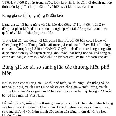
VT651/VT750 lắp ráp trong nước. Đây là phân khúc đòi hỏi doanh nghiệp
tính toán kỹ giữa chi phí đầu tư và hiệu suất khai thác dài hạn.
Bảng giá xe tải hạng nặng & đầu kéo
Bảng giá xe tải hạng nặng và đầu kéo dao động từ 1.3 tỷ đến trên 2 tỷ
đồng, là phân khúc dành cho doanh nghiệp vận tải đường dài, container
quốc tế và khai thác công trình lớn.
Trong khi đó, các dòng nổi bật gồm Hino FL với độ bền cao, Howo và
Chenglong H7 từ Trung Quốc với mức giá cạnh tranh, Faw J6L với động
cơ mạnh, Dongfeng L310 và CAMC. Quyết định đầu tư xe hạng nặng cần
được phân tích kỹ về tuyến đường khai thác, loại hàng hóa và khả năng tài
chính dài hạn, vì đây là khoản đầu tư lớn với chu kỳ thu hồi vốn kéo dài.
Bảng giá xe tải so sánh giữa các thương hiệu phổ
biến
Khi so sánh các thương hiệu xe tải phổ biến, xe tải Nhật Bản thắng về độ
bền và giữ giá, xe tải Hàn Quốc tốt về cân bằng giá – chất lượng, xe tải
Trung Quốc tối ưu về giá đầu tư ban đầu, và xe tải lắp ráp trong nước nổi
bật về hậu mãi tại Việt Nam.
Để hiểu rõ hơn, mỗi nhóm thương hiệu phục vụ một phân khúc khách hàng
và chiến lược kinh doanh khác nhau. Doanh nghiệp cần đối chiếu nhu cầu
sử dụng thực tế với điểm mạnh đặc trưng của từng nhóm để tối ưu hóa
khoản đầu tư.