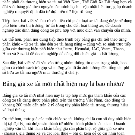
phân phối đa thương hiệu xe tải tại Việt Nam, Thế Giới Xe Tải tổng hợp và
đối soát bảng giá theo nguyên tắc minh bạch – cập nhật liên tục, giúp doanh
nghiệp ra quyết định đầu tư dựa trên dữ liệu rõ ràng.
Tiếp theo, bài viết sẽ làm rõ các tiêu chí phân loại xe tải đang được sử dụng
phổ biến trên thị trường, từ tải trọng cho đến loại thùng xe, để doanh
nghiệp xác định đúng dòng xe phù hợp với mục đích vận chuyển của mình.
Cụ thể hơn, phần nội dung tiếp theo trình bày bảng giá chi tiết theo từng
phân khúc – từ xe tải nhẹ đến xe tải hạng nặng – cùng với so sánh trực tiếp
giữa các thương hiệu phổ biến như Isuzu, Hyundai, JAC, Veam, Thaco,
Hino và Suzuki để doanh nghiệp dễ dàng đối chiếu giá – chất lượng.
Sau đây, bài viết sẽ đi sâu vào từng nhóm thông tin quan trọng nhất, bao
gồm cả chính sách trả góp và những yếu tố ẩn ảnh hưởng đến tổng chi phí
sở hữu xe tải mà người mua thường ít chú ý.
Bảng giá xe tải mới nhất hiện nay là bao nhiêu?
Bảng giá xe tải mới nhất hiện nay là tập hợp mức giá tham khảo của các
dòng xe tải đang được phân phối trên thị trường Việt Nam, dao động từ
khoảng 200 triệu đến trên 2 tỷ đồng tùy phân khúc tải trọng, thương hiệu
và loại thùng.
Cụ thể hơn, mức giá của một chiếc xe tải không chỉ là con số duy nhất hiển
thị tại đại lý, mà được cấu thành từ nhiều thành phần khác nhau. Doanh
nghiệp vận tải khi tham khảo bảng giá cần phân biệt rõ giữa giá xe nền
(chassis), giá thùng xe và các loại thuế – phí đi kèm để có cái nhìn toàn