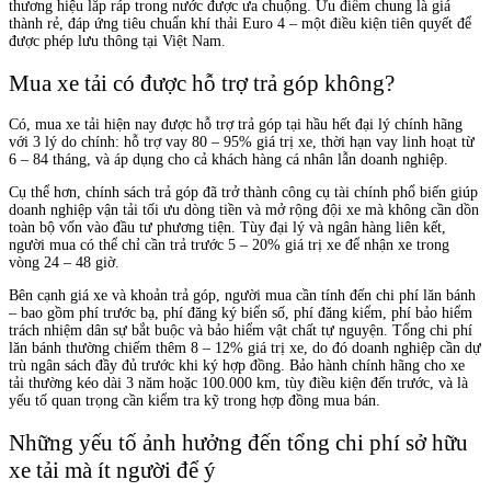
thương hiệu lắp ráp trong nước được ưa chuộng. Ưu điểm chung là giá
thành rẻ, đáp ứng tiêu chuẩn khí thải Euro 4 – một điều kiện tiên quyết để
được phép lưu thông tại Việt Nam.
Mua xe tải có được hỗ trợ trả góp không?
Có, mua xe tải hiện nay được hỗ trợ trả góp tại hầu hết đại lý chính hãng
với 3 lý do chính: hỗ trợ vay 80 – 95% giá trị xe, thời hạn vay linh hoạt từ
6 – 84 tháng, và áp dụng cho cả khách hàng cá nhân lẫn doanh nghiệp.
Cụ thể hơn, chính sách trả góp đã trở thành công cụ tài chính phổ biến giúp
doanh nghiệp vận tải tối ưu dòng tiền và mở rộng đội xe mà không cần dồn
toàn bộ vốn vào đầu tư phương tiện. Tùy đại lý và ngân hàng liên kết,
người mua có thể chỉ cần trả trước 5 – 20% giá trị xe để nhận xe trong
vòng 24 – 48 giờ.
Bên cạnh giá xe và khoản trả góp, người mua cần tính đến chi phí lăn bánh
– bao gồm phí trước bạ, phí đăng ký biển số, phí đăng kiểm, phí bảo hiểm
trách nhiệm dân sự bắt buộc và bảo hiểm vật chất tự nguyện. Tổng chi phí
lăn bánh thường chiếm thêm 8 – 12% giá trị xe, do đó doanh nghiệp cần dự
trù ngân sách đầy đủ trước khi ký hợp đồng. Bảo hành chính hãng cho xe
tải thường kéo dài 3 năm hoặc 100.000 km, tùy điều kiện đến trước, và là
yếu tố quan trọng cần kiểm tra kỹ trong hợp đồng mua bán.
Những yếu tố ảnh hưởng đến tổng chi phí sở hữu
xe tải mà ít người để ý