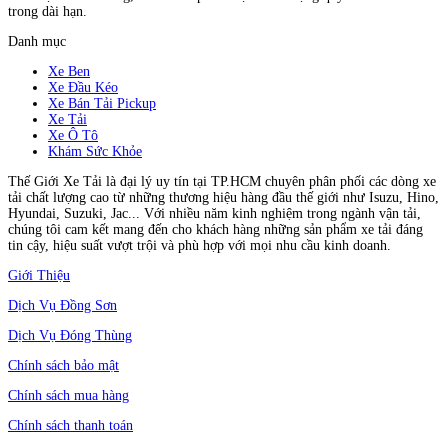
trong dài hạn.
Danh mục
Xe Ben
Xe Đầu Kéo
Xe Bán Tải Pickup
Xe Tải
Xe Ô Tô
Khám Sức Khỏe
Thế Giới Xe Tải là đại lý uy tín tại TP.HCM chuyên phân phối các dòng xe
tải chất lượng cao từ những thương hiệu hàng đầu thế giới như Isuzu, Hino,
Hyundai, Suzuki, Jac... Với nhiều năm kinh nghiệm trong ngành vận tải,
chúng tôi cam kết mang đến cho khách hàng những sản phẩm xe tải đáng
tin cậy, hiệu suất vượt trội và phù hợp với mọi nhu cầu kinh doanh.
Giới Thiệu
Dịch Vụ Đồng Sơn
Dịch Vụ Đóng Thùng
Chính sách bảo mật
Chính sách mua hàng
Chính sách thanh toán