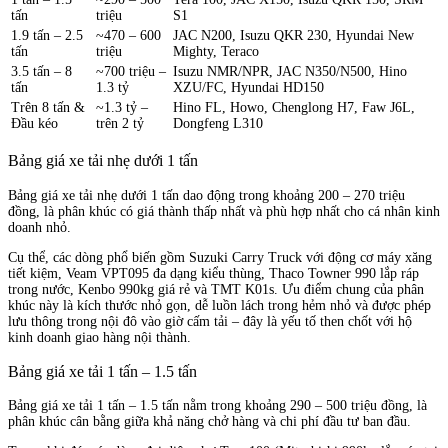
tấn
triệu
S1
1.9 tấn – 2.5
~470 – 600
JAC N200, Isuzu QKR 230, Hyundai New
tấn
triệu
Mighty, Teraco
3.5 tấn – 8
~700 triệu –
Isuzu NMR/NPR, JAC N350/N500, Hino
tấn
1.3 tỷ
XZU/FC, Hyundai HD150
Trên 8 tấn &
~1.3 tỷ –
Hino FL, Howo, Chenglong H7, Faw J6L,
Đầu kéo
trên 2 tỷ
Dongfeng L310
Bảng giá xe tải nhẹ dưới 1 tấn
Bảng giá xe tải nhẹ dưới 1 tấn dao động trong khoảng 200 – 270 triệu
đồng, là phân khúc có giá thành thấp nhất và phù hợp nhất cho cá nhân kinh
doanh nhỏ.
Cụ thể, các dòng phổ biến gồm Suzuki Carry Truck với động cơ máy xăng
tiết kiệm, Veam VPT095 đa dạng kiểu thùng, Thaco Towner 990 lắp ráp
trong nước, Kenbo 990kg giá rẻ và TMT K01s. Ưu điểm chung của phân
khúc này là kích thước nhỏ gọn, dễ luồn lách trong hẻm nhỏ và được phép
lưu thông trong nội đô vào giờ cấm tải – đây là yếu tố then chốt với hộ
kinh doanh giao hàng nội thành.
Bảng giá xe tải 1 tấn – 1.5 tấn
Bảng giá xe tải 1 tấn – 1.5 tấn nằm trong khoảng 290 – 500 triệu đồng, là
phân khúc cân bằng giữa khả năng chở hàng và chi phí đầu tư ban đầu.