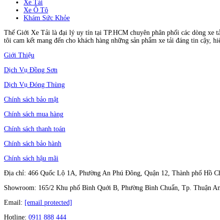
Xe Tải
Xe Ô Tô
Khám Sức Khỏe
Thế Giới Xe Tải là đại lý uy tín tại TP.HCM chuyên phân phối các dòng xe t
tôi cam kết mang đến cho khách hàng những sản phẩm xe tải đáng tin cậy, hi
Giới Thiệu
Dịch Vụ Đồng Sơn
Dịch Vụ Đóng Thùng
Chính sách bảo mật
Chính sách mua hàng
Chính sách thanh toán
Chính sách bảo hành
Chính sách hậu mãi
Địa chỉ: 466 Quốc Lộ 1A, Phường An Phú Đông, Quận 12, Thành phố Hồ C
Showroom: 165/2 Khu phố Bình Quới B, Phường Bình Chuẩn, Tp. Thuận An
Email:
[email protected]
Hotline:
0911 888 444