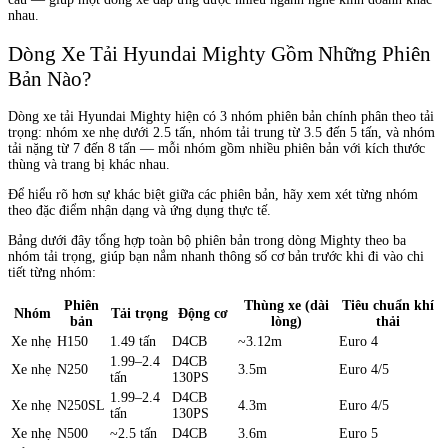
nhau.
Dòng Xe Tải Hyundai Mighty Gồm Những Phiên
Bản Nào?
Dòng xe tải Hyundai Mighty hiện có 3 nhóm phiên bản chính phân theo tải
trọng: nhóm xe nhẹ dưới 2.5 tấn, nhóm tải trung từ 3.5 đến 5 tấn, và nhóm
tải nặng từ 7 đến 8 tấn — mỗi nhóm gồm nhiều phiên bản với kích thước
thùng và trang bị khác nhau.
Để hiểu rõ hơn sự khác biệt giữa các phiên bản, hãy xem xét từng nhóm
theo đặc điểm nhận dạng và ứng dụng thực tế.
Bảng dưới đây tổng hợp toàn bộ phiên bản trong dòng Mighty theo ba
nhóm tải trọng, giúp bạn nắm nhanh thông số cơ bản trước khi đi vào chi
tiết từng nhóm:
Phiên
Thùng xe (dài
Tiêu chuẩn khí
Nhóm
Tải trọng
Động cơ
bản
lòng)
thải
Xe nhẹ
H150
1.49 tấn
D4CB
~3.12m
Euro 4
1.99–2.4
D4CB
Xe nhẹ
N250
3.5m
Euro 4/5
tấn
130PS
1.99–2.4
D4CB
Xe nhẹ
N250SL
4.3m
Euro 4/5
tấn
130PS
Xe nhẹ
N500
~2.5 tấn
D4CB
3.6m
Euro 5