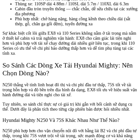
Thùng xe: 110SP dài 4.88m / 110SL dài 5.7m / 110XL dài 6.3m
Cabin đầu tròn truyền thống — chắc chắn, dễ sửa chữa tại các xưởng
địa phương
Phù hợp nhất: chở hàng nặng, hàng cồng kềnh theo chiều dài (sắt
thép, gỗ, chăn ga gối đệm), tuyến đường xa
Sự khác biệt cốt lõi giữa EX8 và 110 Series không nằm ở tải trọng mà nằm
ở thiết kế cabin và trải nghiệm vận hành: EX8 cho cảm giác lái tiện nghi
hơn và phù hợp với tài xế chạy đường dài nhiều giờ liên tục, trong khi 110
Series có ưu thế về chi phí bảo dưỡng thấp hơn và dễ tìm phụ tùng tại các
tỉnh xa.
So Sánh Các Dòng Xe Tải Hyundai Mighty: Nên
Chọn Dòng Nào?
N250 thắng về tính linh hoạt đô thị và chi phí đầu tư thấp, 75S tốt về tải
trọng hỗn hợp và độ bền trên địa hình đa dạng, EX8 tối ưu về hiệu suất vận
hành đường dài và tiện nghi cho tài xế.
Tuy nhiên, so sánh chỉ thực sự có giá trị khi gắn với bối cảnh sử dụng cụ
thể. Dưới đây là phân tích theo từng cặp phiên bản được hỏi nhiều nhất.
Hyundai Mighty N250 Và 75S Khác Nhau Như Thế Nào?
N250 phù hợp hơn cho vận chuyển nội đô với bằng lái B2 và chi phí đầu tư
thấp, trong khi 75S vượt trội về tải trọng, sức mạnh động cơ và khả năng