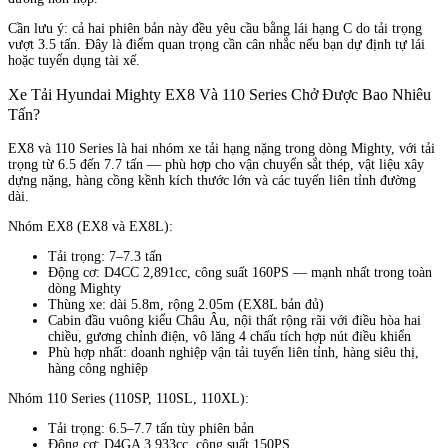
Cần lưu ý: cả hai phiên bản này đều yêu cầu bằng lái hạng C do tải trọng
vượt 3.5 tấn. Đây là điểm quan trọng cần cân nhắc nếu bạn dự định tự lái
hoặc tuyển dụng tài xế.
Xe Tải Hyundai Mighty EX8 Và 110 Series Chở Được Bao Nhiêu
Tấn?
EX8 và 110 Series là hai nhóm xe tải hạng nặng trong dòng Mighty, với tải
trọng từ 6.5 đến 7.7 tấn — phù hợp cho vận chuyển sắt thép, vật liệu xây
dựng nặng, hàng cồng kềnh kích thước lớn và các tuyến liên tỉnh đường
dài.
Nhóm EX8 (EX8 và EX8L):
Tải trọng: 7–7.3 tấn
Động cơ: D4CC 2,891cc, công suất 160PS — mạnh nhất trong toàn
dòng Mighty
Thùng xe: dài 5.8m, rộng 2.05m (EX8L bản đủ)
Cabin đầu vuông kiểu Châu Âu, nội thất rộng rãi với điều hòa hai
chiều, gương chỉnh điện, vô lăng 4 chấu tích hợp nút điều khiển
Phù hợp nhất: doanh nghiệp vận tải tuyến liên tỉnh, hàng siêu thị,
hàng công nghiệp
Nhóm 110 Series (110SP, 110SL, 110XL):
Tải trọng: 6.5–7.7 tấn tùy phiên bản
Động cơ: D4GA 3,933cc, công suất 150PS