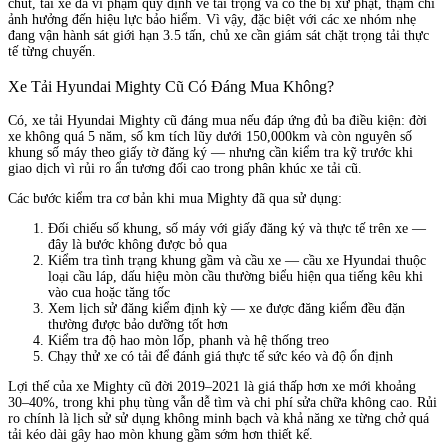
chút, tài xế đã vi phạm quy định về tải trọng và có thể bị xử phạt, thậm chí
ảnh hưởng đến hiệu lực bảo hiểm. Vì vậy, đặc biệt với các xe nhóm nhẹ
đang vận hành sát giới hạn 3.5 tấn, chủ xe cần giám sát chặt trọng tải thực
tế từng chuyến.
Xe Tải Hyundai Mighty Cũ Có Đáng Mua Không?
Có, xe tải Hyundai Mighty cũ đáng mua nếu đáp ứng đủ ba điều kiện: đời
xe không quá 5 năm, số km tích lũy dưới 150,000km và còn nguyên số
khung số máy theo giấy tờ đăng ký — nhưng cần kiểm tra kỹ trước khi
giao dịch vì rủi ro ẩn tương đối cao trong phân khúc xe tải cũ.
Các bước kiểm tra cơ bản khi mua Mighty đã qua sử dụng:
Đối chiếu số khung, số máy với giấy đăng ký và thực tế trên xe —
đây là bước không được bỏ qua
Kiểm tra tình trạng khung gầm và cầu xe — cầu xe Hyundai thuộc
loại cầu láp, dấu hiệu mòn cầu thường biểu hiện qua tiếng kêu khi
vào cua hoặc tăng tốc
Xem lịch sử đăng kiểm định kỳ — xe được đăng kiểm đều đặn
thường được bảo dưỡng tốt hơn
Kiểm tra độ hao mòn lốp, phanh và hệ thống treo
Chạy thử xe có tải để đánh giá thực tế sức kéo và độ ổn định
Lợi thế của xe Mighty cũ đời 2019–2021 là giá thấp hơn xe mới khoảng
30–40%, trong khi phụ tùng vẫn dễ tìm và chi phí sửa chữa không cao. Rủi
ro chính là lịch sử sử dụng không minh bạch và khả năng xe từng chở quá
tải kéo dài gây hao mòn khung gầm sớm hơn thiết kế.