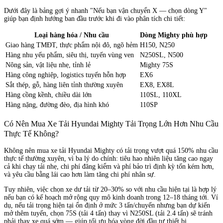
Dưới đây là bảng gợi ý nhanh "Nếu bạn vận chuyển X — chọn dòng Y"
giúp bạn định hướng ban đầu trước khi đi vào phân tích chi tiết:
Loại hàng hóa / Nhu cầu
Dòng Mighty phù hợp
Giao hàng TMĐT, thực phẩm nội đô, ngõ hẻm
H150, N250
Hàng nhu yếu phẩm, siêu thị, tuyến vùng ven
N250SL, N500
Nông sản, vật liệu nhẹ, tỉnh lẻ
Mighty 75S
Hàng công nghiệp, logistics tuyến hỗn hợp
EX6
Sắt thép, gỗ, hàng liên tỉnh thường xuyên
EX8, EX8L
Hàng cồng kềnh, chiều dài lớn
110SL, 110XL
Hàng nặng, đường đèo, địa hình khó
110SP
Có Nên Mua Xe Tải Hyundai Mighty Tải Trọng Lớn Hơn Nhu Cầu
Thực Tế Không?
Không nên mua xe tải Hyundai Mighty có tải trọng vượt quá 150% nhu cầu
thực tế thường xuyên, vì ba lý do chính: tiêu hao nhiên liệu tăng cao ngay
cả khi chạy tải nhẹ, chi phí đăng kiểm và phí bảo trì định kỳ tốn kém hơn,
và yêu cầu bằng lái cao hơn làm tăng chi phí nhân sự.
Tuy nhiên, việc chọn xe dư tải từ 20–30% so với nhu cầu hiện tại là hợp lý
nếu bạn có kế hoạch mở rộng quy mô kinh doanh trong 12–18 tháng tới. Ví
dụ, nếu tải trọng hiện tại ổn định ở mức 3 tấn/chuyến nhưng bạn dự kiến
mở thêm tuyến, chọn 75S (tải 4 tấn) thay vì N250SL (tải 2.4 tấn) sẽ tránh
phải thay xe quá sớm — giúp tối ưu hóa vòng đời đầu tư thiết bị.