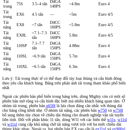
Tải
D4GA
75S
3.5–4 tấn
~4.8m
Euro 4
trung
140PS
Tải
EX6
4.5 tấn
—
~5m
Euro 4/5
trung
Tải
D4CC
EX8
~7 tấn
~5.8m
Euro 4/5
nặng
160PS
Tải
~7.1–7.3
D4CC
EX8L
5.8m
Euro 4/5
nặng
tấn
160PS
Tải
7.1–7.7
D4GA
110SP
4.88m
Euro 4
nặng
tấn
150PS
Tải
D4GA
110SL
~6.9 tấn
5.7m
Euro 4
nặng
150PS
Tải
D4GA
110XL
~6.5 tấn
6.3m
Euro 4
nặng
150PS
Lưu ý: Tải trọng thực tế có thể thay đổi tùy loại thùng và cấu hình đóng
theo yêu cầu khách hàng. Bảng trên phản ánh tải trọng tham khảo phổ biến
nhất.
Ngoài các phiên bản phổ biến trong bảng trên, dòng Mighty còn có một số
phiên bản mở rộng và cấu hình đặc biệt mà nhiều khách hàng quan tâm. Ở
nhóm tải trung, phiên bản
n650l
là lựa chọn đáng cân nhắc với thùng dài
cho hàng cồng kềnh nhẹ. Ở nhóm tải nặng, các phiên bản
w750
và
w750l
bổ sung thêm tùy chọn về chiều dài thùng cho doanh nghiệp vận tải tuyến
liên tỉnh. Đối với phân khúc 11 tấn, dòng W11 với các biến thể
w11s
,
w11sl
và
w11xl
cung cấp khả năng chở tải nặng vượt trội với ba mức chiều dài
thùng khác nhau. Ngoài ra, hai phiên bản EX cao cấp là
ex11xl
và
ex900xl