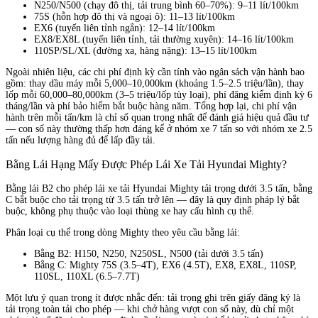
N250/N500 (chạy đô thị, tải trung bình 60–70%): 9–11 lít/100km
75S (hỗn hợp đô thị và ngoại ô): 11–13 lít/100km
EX6 (tuyến liên tỉnh ngắn): 12–14 lít/100km
EX8/EX8L (tuyến liên tỉnh, tải thường xuyên): 14–16 lít/100km
110SP/SL/XL (đường xa, hàng nặng): 13–15 lít/100km
Ngoài nhiên liệu, các chi phí định kỳ cần tính vào ngân sách vận hành bao
gồm: thay dầu máy mỗi 5,000–10,000km (khoảng 1.5–2.5 triệu/lần), thay
lốp mỗi 60,000–80,000km (3–5 triệu/lốp tùy loại), phí đăng kiểm định kỳ 6
tháng/lần và phí bảo hiểm bắt buộc hàng năm. Tổng hợp lại, chi phí vận
hành trên mỗi tấn/km là chỉ số quan trọng nhất để đánh giá hiệu quả đầu tư
— con số này thường thấp hơn đáng kể ở nhóm xe 7 tấn so với nhóm xe 2.5
tấn nếu lượng hàng đủ để lấp đầy tải.
Bằng Lái Hạng Mấy Được Phép Lái Xe Tải Hyundai Mighty?
Bằng lái B2 cho phép lái xe tải Hyundai Mighty tải trọng dưới 3.5 tấn, bằng
C bắt buộc cho tải trọng từ 3.5 tấn trở lên — đây là quy định pháp lý bắt
buộc, không phụ thuộc vào loại thùng xe hay cấu hình cụ thể.
Phân loại cụ thể trong dòng Mighty theo yêu cầu bằng lái:
Bằng B2: H150, N250, N250SL, N500 (tải dưới 3.5 tấn)
Bằng C: Mighty 75S (3.5–4T), EX6 (4.5T), EX8, EX8L, 110SP,
110SL, 110XL (6.5–7.7T)
Một lưu ý quan trọng ít được nhắc đến: tải trọng ghi trên giấy đăng ký là
tải trọng toàn tải cho phép — khi chở hàng vượt con số này, dù chỉ một