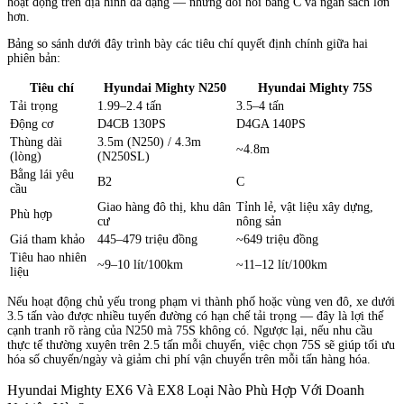
hoạt động trên địa hình đa dạng — nhưng đòi hỏi bằng C và ngân sách lớn
hơn.
Bảng so sánh dưới đây trình bày các tiêu chí quyết định chính giữa hai
phiên bản:
Tiêu chí
Hyundai Mighty N250
Hyundai Mighty 75S
Tải trọng
1.99–2.4 tấn
3.5–4 tấn
Động cơ
D4CB 130PS
D4GA 140PS
Thùng dài
3.5m (N250) / 4.3m
~4.8m
(lòng)
(N250SL)
Bằng lái yêu
B2
C
cầu
Giao hàng đô thị, khu dân
Tỉnh lẻ, vật liệu xây dựng,
Phù hợp
cư
nông sản
Giá tham khảo
445–479 triệu đồng
~649 triệu đồng
Tiêu hao nhiên
~9–10 lít/100km
~11–12 lít/100km
liệu
Nếu hoạt động chủ yếu trong phạm vi thành phố hoặc vùng ven đô, xe dưới
3.5 tấn vào được nhiều tuyến đường có hạn chế tải trọng — đây là lợi thế
cạnh tranh rõ ràng của N250 mà 75S không có. Ngược lại, nếu nhu cầu
thực tế thường xuyên trên 2.5 tấn mỗi chuyến, việc chọn 75S sẽ giúp tối ưu
hóa số chuyến/ngày và giảm chi phí vận chuyển trên mỗi tấn hàng hóa.
Hyundai Mighty EX6 Và EX8 Loại Nào Phù Hợp Với Doanh