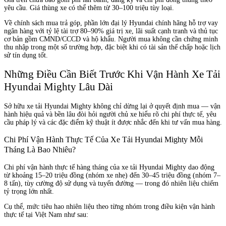
yêu cầu. Giá thùng xe có thể thêm từ 30–100 triệu tùy loại.
Về chính sách mua trả góp, phần lớn đại lý Hyundai chính hãng hỗ trợ vay
ngân hàng với tỷ lệ tài trợ 80–90% giá trị xe, lãi suất cạnh tranh và thủ tục
cơ bản gồm CMND/CCCD và hộ khẩu. Người mua không cần chứng minh
thu nhập trong một số trường hợp, đặc biệt khi có tài sản thế chấp hoặc lịch
sử tín dụng tốt.
Những Điều Cần Biết Trước Khi Vận Hành Xe Tải
Hyundai Mighty Lâu Dài
Sở hữu xe tải Hyundai Mighty không chỉ dừng lại ở quyết định mua — vận
hành hiệu quả và bền lâu đòi hỏi người chủ xe hiểu rõ chi phí thực tế, yêu
cầu pháp lý và các đặc điểm kỹ thuật ít được nhắc đến khi tư vấn mua hàng.
Chi Phí Vận Hành Thực Tế Của Xe Tải Hyundai Mighty Mỗi
Tháng Là Bao Nhiêu?
Chi phí vận hành thực tế hàng tháng của xe tải Hyundai Mighty dao động
từ khoảng 15–20 triệu đồng (nhóm xe nhẹ) đến 30–45 triệu đồng (nhóm 7–
8 tấn), tùy cường độ sử dụng và tuyến đường — trong đó nhiên liệu chiếm
tỷ trọng lớn nhất.
Cụ thể, mức tiêu hao nhiên liệu theo từng nhóm trong điều kiện vận hành
thực tế tại Việt Nam như sau: