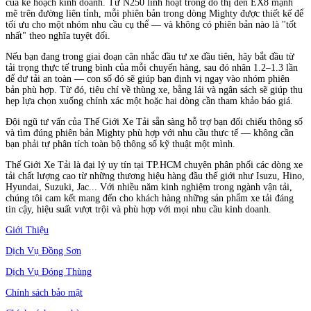
của kế hoạch kinh doanh. Từ N250 linh hoạt trong đô thị đến EX8 mạnh
mẽ trên đường liên tỉnh, mỗi phiên bản trong dòng Mighty được thiết kế để
tối ưu cho một nhóm nhu cầu cụ thể — và không có phiên bản nào là "tốt
nhất" theo nghĩa tuyệt đối.
Nếu bạn đang trong giai đoạn cân nhắc đầu tư xe đầu tiên, hãy bắt đầu từ
tải trọng thực tế trung bình của mỗi chuyến hàng, sau đó nhân 1.2–1.3 lần
để dư tải an toàn — con số đó sẽ giúp bạn định vị ngay vào nhóm phiên
bản phù hợp. Từ đó, tiêu chí về thùng xe, bằng lái và ngân sách sẽ giúp thu
hẹp lựa chọn xuống chính xác một hoặc hai dòng cần tham khảo báo giá.
Đội ngũ tư vấn của Thế Giới Xe Tải sẵn sàng hỗ trợ bạn đối chiếu thông số
và tìm đúng phiên bản Mighty phù hợp với nhu cầu thực tế — không cần
bạn phải tự phân tích toàn bộ thông số kỹ thuật một mình.
Thế Giới Xe Tải là đại lý uy tín tại TP.HCM chuyên phân phối các dòng xe
tải chất lượng cao từ những thương hiệu hàng đầu thế giới như Isuzu, Hino,
Hyundai, Suzuki, Jac... Với nhiều năm kinh nghiệm trong ngành vận tải,
chúng tôi cam kết mang đến cho khách hàng những sản phẩm xe tải đáng
tin cậy, hiệu suất vượt trội và phù hợp với mọi nhu cầu kinh doanh.
Giới Thiệu
Dịch Vụ Đồng Sơn
Dịch Vụ Đóng Thùng
Chính sách bảo mật