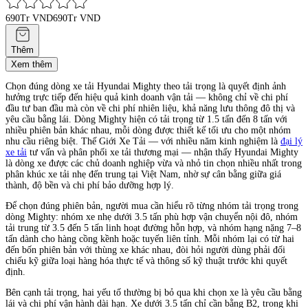
690Tr VND
690Tr VND
Thêm
Xem thêm
Chọn đúng dòng xe tải Hyundai Mighty theo tải trọng là quyết định ảnh
hưởng trực tiếp đến hiệu quả kinh doanh vận tải — không chỉ về chi phí
đầu tư ban đầu mà còn về chi phí nhiên liệu, khả năng lưu thông đô thị và
yêu cầu bằng lái. Dòng Mighty hiện có tải trọng từ 1.5 tấn đến 8 tấn với
nhiều phiên bản khác nhau, mỗi dòng được thiết kế tối ưu cho một nhóm
nhu cầu riêng biệt. Thế Giới Xe Tải — với nhiều năm kinh nghiệm là
đại lý
xe tải
tư vấn và phân phối xe tải thương mại — nhận thấy Hyundai Mighty
là dòng xe được các chủ doanh nghiệp vừa và nhỏ tin chọn nhiều nhất trong
phân khúc xe tải nhẹ đến trung tại Việt Nam, nhờ sự cân bằng giữa giá
thành, độ bền và chi phí bảo dưỡng hợp lý.
Để chọn đúng phiên bản, người mua cần hiểu rõ từng nhóm tải trọng trong
dòng Mighty: nhóm xe nhẹ dưới 3.5 tấn phù hợp vận chuyển nội đô, nhóm
tải trung từ 3.5 đến 5 tấn linh hoạt đường hỗn hợp, và nhóm hạng nặng 7–8
tấn dành cho hàng cồng kềnh hoặc tuyến liên tỉnh. Mỗi nhóm lại có từ hai
đến bốn phiên bản với thùng xe khác nhau, đòi hỏi người dùng phải đối
chiếu kỹ giữa loại hàng hóa thực tế và thông số kỹ thuật trước khi quyết
định.
Bên cạnh tải trọng, hai yếu tố thường bị bỏ qua khi chọn xe là yêu cầu bằng
lái và chi phí vận hành dài hạn. Xe dưới 3.5 tấn chỉ cần bằng B2, trong khi