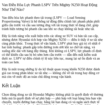
Van Điều Hòa Lực Phanh LSPV Trên Mighty N250 Hoạt Động
Như Thế Nào?
Van điều hòa lực phanh theo tải trọng (LSPV — Load Sensing
Proportioning Valve) là hệ thống tự động điều chỉnh lực phanh phân phối
giữa cầu trước và cầu sau tương ứng với tải trọng thực tế đang chở, giúp
tránh hiện tượng bó phanh cầu sau khi xe chạy không tải hoặc nhẹ tải.
Đây là tính năng vốn xuất hiện trên các dòng xe SUV và bán tải cao cấp,
nhưng được Hyundai tích hợp vào Mighty N250 — điều ít thấy ở xe tải nhẹ
cùng phân khúc. Trong thực tế vận hành, LSPV phát huy giá trị rõ nhất ở
hai tình huống: phanh gấp trên đường trơn ướt khi xe chở tải nặng, và
xuống dốc dài với hàng đầy thùng. Khi không có LSPV, lực phanh cố định
có thể khiến cầu sau bị bó sớm hơn cầu trước — dẫn đến mất kiểm soát
đuôi xe. LSPV tự điều chỉnh tỷ lệ này liên tục, mang lại sự ổn định và an
toàn cao hơn.
Đây là một trong những lý do kỹ thuật quan trọng khiến N250 được đánh
giá cao trong phân khúc xe tải nhẹ — không chỉ về tải trọng hay động cơ
mà còn về mức độ an toàn chủ động trong vận hành.
Kết Luận
Chọn đúng dòng xe tải Hyundai Mighty không phải là quyết định về thương
hiệu mà là quyết định về sự phù hợp — phù hợp với loại hàng hóa bạn vận
chuyển, tuyến đường bạn chạy, bằng lái bạn đang có và ngân sách thực tế