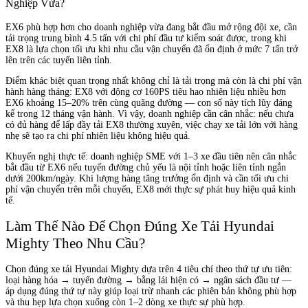
Nghiệp Vừa?
EX6 phù hợp hơn cho doanh nghiệp vừa đang bắt đầu mở rộng đội xe, cần
tải trọng trung bình 4.5 tấn với chi phí đầu tư kiểm soát được, trong khi
EX8 là lựa chọn tối ưu khi nhu cầu vận chuyển đã ổn định ở mức 7 tấn trở
lên trên các tuyến liên tỉnh.
Điểm khác biệt quan trọng nhất không chỉ là tải trọng mà còn là chi phí vận
hành hàng tháng: EX8 với động cơ 160PS tiêu hao nhiên liệu nhiều hơn
EX6 khoảng 15–20% trên cùng quãng đường — con số này tích lũy đáng
kể trong 12 tháng vận hành. Vì vậy, doanh nghiệp cần cân nhắc: nếu chưa
có đủ hàng để lấp đầy tải EX8 thường xuyên, việc chạy xe tải lớn với hàng
nhẹ sẽ tạo ra chi phí nhiên liệu không hiệu quả.
Khuyến nghị thực tế: doanh nghiệp SME với 1–3 xe đầu tiên nên cân nhắc
bắt đầu từ EX6 nếu tuyến đường chủ yếu là nội tỉnh hoặc liên tỉnh ngắn
dưới 200km/ngày. Khi lượng hàng tăng trưởng ổn định và cần tối ưu chi
phí vận chuyển trên mỗi chuyến, EX8 mới thực sự phát huy hiệu quả kinh
tế.
Làm Thế Nào Để Chọn Đúng Xe Tải Hyundai
Mighty Theo Nhu Cầu?
Chọn đúng xe tải Hyundai Mighty dựa trên 4 tiêu chí theo thứ tự ưu tiên:
loại hàng hóa → tuyến đường → bằng lái hiện có → ngân sách đầu tư —
áp dụng đúng thứ tự này giúp loại trừ nhanh các phiên bản không phù hợp
và thu hẹp lựa chọn xuống còn 1–2 dòng xe thực sự phù hợp.