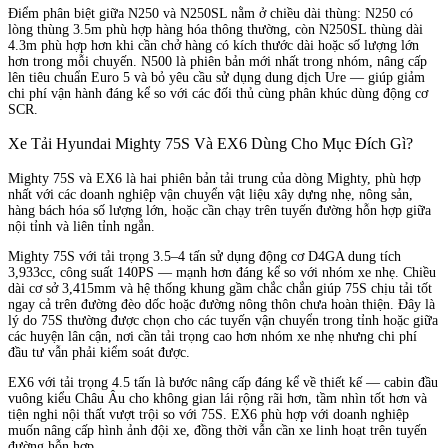
Điểm phân biệt giữa N250 và N250SL nằm ở chiều dài thùng: N250 có
lòng thùng 3.5m phù hợp hàng hóa thông thường, còn N250SL thùng dài
4.3m phù hợp hơn khi cần chở hàng có kích thước dài hoặc số lượng lớn
hơn trong mỗi chuyến. N500 là phiên bản mới nhất trong nhóm, nâng cấp
lên tiêu chuẩn Euro 5 và bỏ yêu cầu sử dụng dung dịch Ure — giúp giảm
chi phí vận hành đáng kể so với các đối thủ cùng phân khúc dùng động cơ
SCR.
Xe Tải Hyundai Mighty 75S Và EX6 Dùng Cho Mục Đích Gì?
Mighty 75S và EX6 là hai phiên bản tải trung của dòng Mighty, phù hợp
nhất với các doanh nghiệp vận chuyển vật liệu xây dựng nhẹ, nông sản,
hàng bách hóa số lượng lớn, hoặc cần chạy trên tuyến đường hỗn hợp giữa
nội tỉnh và liên tỉnh ngắn.
Mighty 75S với tải trọng 3.5–4 tấn sử dụng động cơ D4GA dung tích
3,933cc, công suất 140PS — mạnh hơn đáng kể so với nhóm xe nhẹ. Chiều
dài cơ sở 3,415mm và hệ thống khung gầm chắc chắn giúp 75S chịu tải tốt
ngay cả trên đường đèo dốc hoặc đường nông thôn chưa hoàn thiện. Đây là
lý do 75S thường được chọn cho các tuyến vận chuyển trong tỉnh hoặc giữa
các huyện lân cận, nơi cần tải trọng cao hơn nhóm xe nhẹ nhưng chi phí
đầu tư vẫn phải kiểm soát được.
EX6 với tải trọng 4.5 tấn là bước nâng cấp đáng kể về thiết kế — cabin đầu
vuông kiểu Châu Âu cho không gian lái rộng rãi hơn, tầm nhìn tốt hơn và
tiện nghi nội thất vượt trội so với 75S. EX6 phù hợp với doanh nghiệp
muốn nâng cấp hình ảnh đội xe, đồng thời vẫn cần xe linh hoạt trên tuyến
đường hỗn hợp.