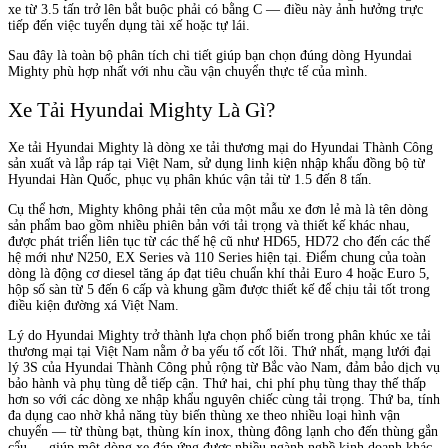
xe từ 3.5 tấn trở lên bắt buộc phải có bằng C — điều này ảnh hưởng trực
tiếp đến việc tuyển dụng tài xế hoặc tự lái.
Sau đây là toàn bộ phân tích chi tiết giúp bạn chọn đúng dòng Hyundai
Mighty phù hợp nhất với nhu cầu vận chuyển thực tế của mình.
Xe Tải Hyundai Mighty Là Gì?
Xe tải Hyundai Mighty là dòng xe tải thương mại do Hyundai Thành Công
sản xuất và lắp ráp tại Việt Nam, sử dụng linh kiện nhập khẩu đồng bộ từ
Hyundai Hàn Quốc, phục vụ phân khúc vận tải từ 1.5 đến 8 tấn.
Cụ thể hơn, Mighty không phải tên của một mẫu xe đơn lẻ mà là tên dòng
sản phẩm bao gồm nhiều phiên bản với tải trọng và thiết kế khác nhau,
được phát triển liên tục từ các thế hệ cũ như HD65, HD72 cho đến các thế
hệ mới như N250, EX Series và 110 Series hiện tại. Điểm chung của toàn
dòng là động cơ diesel tăng áp đạt tiêu chuẩn khí thải Euro 4 hoặc Euro 5,
hộp số sàn từ 5 đến 6 cấp và khung gầm được thiết kế để chịu tải tốt trong
điều kiện đường xá Việt Nam.
Lý do Hyundai Mighty trở thành lựa chọn phổ biến trong phân khúc xe tải
thương mại tại Việt Nam nằm ở ba yếu tố cốt lõi. Thứ nhất, mạng lưới đại
lý 3S của Hyundai Thành Công phủ rộng từ Bắc vào Nam, đảm bảo dịch vụ
bảo hành và phụ tùng dễ tiếp cận. Thứ hai, chi phí phụ tùng thay thế thấp
hơn so với các dòng xe nhập khẩu nguyên chiếc cùng tải trọng. Thứ ba, tính
đa dụng cao nhờ khả năng tùy biến thùng xe theo nhiều loại hình vận
chuyển — từ thùng bạt, thùng kín inox, thùng đông lạnh cho đến thùng gắn
cẩu — giúp một dòng xe đáp ứng được nhiều ngành nghề kinh doanh khác