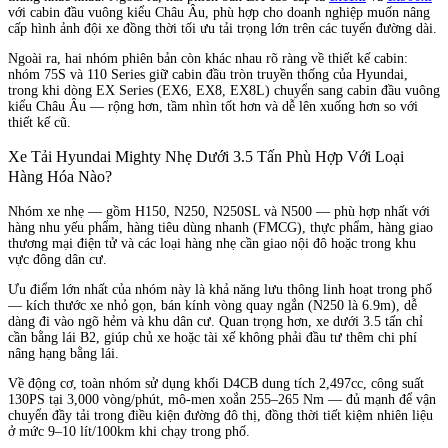
với cabin đầu vuông kiểu Châu Âu, phù hợp cho doanh nghiệp muốn nâng
cấp hình ảnh đội xe đồng thời tối ưu tải trọng lớn trên các tuyến đường dài.
Ngoài ra, hai nhóm phiên bản còn khác nhau rõ ràng về thiết kế cabin:
nhóm 75S và 110 Series giữ cabin đầu tròn truyền thống của Hyundai,
trong khi dòng EX Series (EX6, EX8, EX8L) chuyển sang cabin đầu vuông
kiểu Châu Âu — rộng hơn, tầm nhìn tốt hơn và dễ lên xuống hơn so với
thiết kế cũ.
Xe Tải Hyundai Mighty Nhẹ Dưới 3.5 Tấn Phù Hợp Với Loại
Hàng Hóa Nào?
Nhóm xe nhẹ — gồm H150, N250, N250SL và N500 — phù hợp nhất với
hàng nhu yếu phẩm, hàng tiêu dùng nhanh (FMCG), thực phẩm, hàng giao
thương mại điện tử và các loại hàng nhẹ cần giao nội đô hoặc trong khu
vực đông dân cư.
Ưu điểm lớn nhất của nhóm này là khả năng lưu thông linh hoạt trong phố
— kích thước xe nhỏ gọn, bán kính vòng quay ngắn (N250 là 6.9m), dễ
dàng đi vào ngõ hẻm và khu dân cư. Quan trọng hơn, xe dưới 3.5 tấn chỉ
cần bằng lái B2, giúp chủ xe hoặc tài xế không phải đầu tư thêm chi phí
nâng hạng bằng lái.
Về động cơ, toàn nhóm sử dụng khối D4CB dung tích 2,497cc, công suất
130PS tại 3,000 vòng/phút, mô-men xoắn 255–265 Nm — đủ mạnh để vận
chuyển đầy tải trong điều kiện đường đô thị, đồng thời tiết kiệm nhiên liệu
ở mức 9–10 lít/100km khi chạy trong phố.