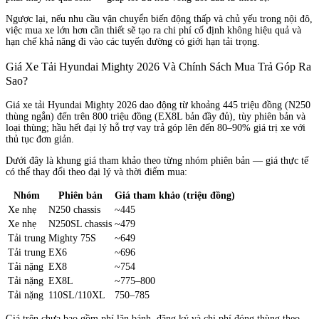
Ngược lại, nếu nhu cầu vận chuyển biến động thấp và chủ yếu trong nội đô,
việc mua xe lớn hơn cần thiết sẽ tạo ra chi phí cố định không hiệu quả và
hạn chế khả năng đi vào các tuyến đường có giới hạn tải trọng.
Giá Xe Tải Hyundai Mighty 2026 Và Chính Sách Mua Trả Góp Ra
Sao?
Giá xe tải Hyundai Mighty 2026 dao động từ khoảng 445 triệu đồng (N250
thùng ngắn) đến trên 800 triệu đồng (EX8L bản đầy đủ), tùy phiên bản và
loại thùng; hầu hết đại lý hỗ trợ vay trả góp lên đến 80–90% giá trị xe với
thủ tục đơn giản.
Dưới đây là khung giá tham khảo theo từng nhóm phiên bản — giá thực tế
có thể thay đổi theo đại lý và thời điểm mua:
Nhóm
Phiên bản
Giá tham khảo (triệu đồng)
Xe nhẹ
N250 chassis
~445
Xe nhẹ
N250SL chassis
~479
Tải trung
Mighty 75S
~649
Tải trung
EX6
~696
Tải nặng
EX8
~754
Tải nặng
EX8L
~775–800
Tải nặng
110SL/110XL
750–785
Giá trên chưa bao gồm phí lăn bánh, đăng ký và chi phí đóng thùng theo