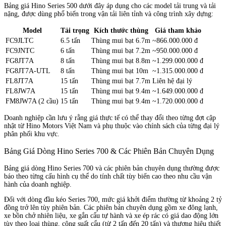
Bảng giá Hino Series 500 dưới đây áp dụng cho các model tải trung và tải
nặng, được dùng phổ biến trong vận tải liên tỉnh và công trình xây dựng:
Model
Tải trọng
Kích thước thùng
Giá tham khảo
FC9JLTC
6.5 tấn
Thùng mui bạt 6.7m
~866.000.000 đ
FC9JNTC
6 tấn
Thùng mui bạt 7.2m
~950.000.000 đ
FG8JT7A
8 tấn
Thùng mui bạt 8.8m
~1.299.000.000 đ
FG8JT7A-UTL
8 tấn
Thùng mui bạt 10m
~1.315.000.000 đ
FL8JT7A
15 tấn
Thùng mui bạt 7.7m
Liên hệ đại lý
FL8JW7A
15 tấn
Thùng mui bạt 9.4m
~1.649.000.000 đ
FM8JW7A (2 cầu)
15 tấn
Thùng mui bạt 9.4m
~1.720.000.000 đ
Doanh nghiệp cần lưu ý rằng giá thực tế có thể thay đổi theo từng đợt cập
nhật từ Hino Motors Việt Nam và phụ thuộc vào chính sách của từng đại lý
phân phối khu vực.
Bảng Giá Dòng Hino Series 700 & Các Phiên Bản Chuyên Dụng
Bảng giá dòng Hino Series 700 và các phiên bản chuyên dụng thường được
báo theo từng cấu hình cụ thể do tính chất tùy biến cao theo nhu cầu vận
hành của doanh nghiệp.
Đối với dòng đầu kéo Series 700, mức giá khởi điểm thường từ khoảng 2 tỷ
đồng trở lên tùy phiên bản. Các phiên bản chuyên dụng gồm xe đông lạnh,
xe bồn chở nhiên liệu, xe gắn cẩu tự hành và xe ép rác có giá dao động lớn
tùy theo loại thùng, công suất cẩu (từ 2 tấn đến 20 tấn) và thương hiệu thiết