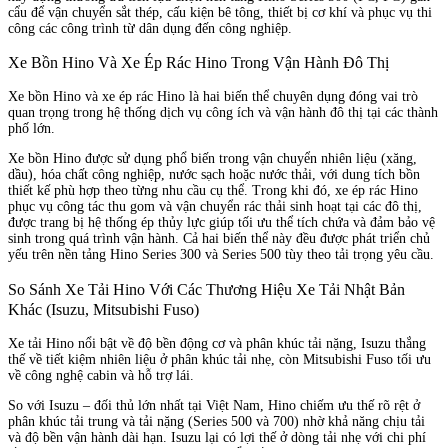
cẩu để vận chuyển sắt thép, cấu kiện bê tông, thiết bị cơ khí và phục vụ thi
công các công trình từ dân dụng đến công nghiệp.
Xe Bồn Hino Và Xe Ép Rác Hino Trong Vận Hành Đô Thị
Xe bồn Hino và xe ép rác Hino là hai biến thể chuyên dụng đóng vai trò
quan trọng trong hệ thống dịch vụ công ích và vận hành đô thị tại các thành
phố lớn.
Xe bồn Hino được sử dụng phổ biến trong vận chuyển nhiên liệu (xăng,
dầu), hóa chất công nghiệp, nước sạch hoặc nước thải, với dung tích bồn
thiết kế phù hợp theo từng nhu cầu cụ thể. Trong khi đó, xe ép rác Hino
phục vụ công tác thu gom và vận chuyển rác thải sinh hoạt tại các đô thị,
được trang bị hệ thống ép thủy lực giúp tối ưu thể tích chứa và đảm bảo vệ
sinh trong quá trình vận hành. Cả hai biến thể này đều được phát triển chủ
yếu trên nền tảng Hino Series 300 và Series 500 tùy theo tải trọng yêu cầu.
So Sánh Xe Tải Hino Với Các Thương Hiệu Xe Tải Nhật Bản
Khác (Isuzu, Mitsubishi Fuso)
Xe tải Hino nổi bật về độ bền động cơ và phân khúc tải nặng, Isuzu thắng
thế về tiết kiệm nhiên liệu ở phân khúc tải nhẹ, còn Mitsubishi Fuso tối ưu
về công nghệ cabin và hỗ trợ lái.
So với Isuzu – đối thủ lớn nhất tại Việt Nam, Hino chiếm ưu thế rõ rệt ở
phân khúc tải trung và tải nặng (Series 500 và 700) nhờ khả năng chịu tải
và độ bền vận hành dài hạn. Isuzu lại có lợi thế ở dòng tải nhẹ với chi phí