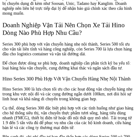
bị chuyên dụng đi kèm như Soosan, Unic, Tadano hay Kanglim. Doanh
nghiệp nên liên hệ trực tiếp đại lý để nhận báo giá chính xác theo cấu hình
mong muốn.
Doanh Nghiệp Vận Tải Nên Chọn Xe Tải Hino
Dòng Nào Phù Hợp Nhu Cầu?
Series 300 phù hợp với vận chuyển hàng nhẹ nội thành, Series 500 tối ưu
cho vận tải liên tỉnh và hàng công nghiệp, còn Series 700 là lựa chọn hàng
đầu cho logistics container và vận tải đường dài.
Để chọn được dòng xe phù hợp, doanh nghiệp cần phân tích kỹ ba yếu tố:
loại hàng hóa vận chuyển, cung đường khai thác và ngân sách đầu tư.
Hino Series 300 Phù Hợp Với Vận Chuyển Hàng Nhẹ Nội Thành
Hino Series 300 là lựa chọn tối ưu cho các hoạt động vận chuyển hàng nhẹ
trong khu vực nội đô và các cung đường ngắn dưới 100km, nơi đòi hỏi sự
linh hoạt và khả năng di chuyển trong không gian hẹp.
Cụ thể, dòng Series 300 đặc biệt phù hợp với các tình huống như giao hàng
cho hệ thống siêu thị, vận chuyển thực phẩm tươi sống, hàng tiêu dùng
nhanh (FMCG), thiết bị điện tử hoặc đồ nội thất quy mô nhỏ. Tải trọng từ
1.9 đến 5 tấn vừa đủ để phục vụ nhu cầu của các hộ kinh doanh, cửa hàng
bán lẻ và các công ty thương mại điện tử.
Bên cạnh đó, chi phí đầu tư ban đầu thấp hơn các dòng Series 500 và 700,