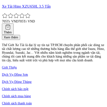
Xe Tải Hino XZU650L 3.5 Tấn
705Tr VND
705Tr VND
Thêm
Xem thêm
Thế Giới Xe Tải là đại lý uy tín tại TP.HCM chuyên phân phối các dòng xe
tải chất lượng cao từ những thương hiệu hàng đầu thế giới như Isuzu, Hino,
Hyundai, Suzuki, Jac... Với nhiều năm kinh nghiệm trong ngành vận tải,
chúng tôi cam kết mang đến cho khách hàng những sản phẩm xe tải đáng
tin cậy, hiệu suất vượt trội và phù hợp với mọi nhu cầu kinh doanh.
Giới Thiệu
Dịch Vụ Đồng Sơn
Dịch Vụ Đóng Thùng
Chính sách bảo mật
Chính sách mua hàng
Chính sách thanh toán