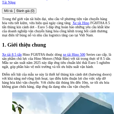
Tải Nặng
Mô tả
Đánh giá (0)
Trong thế giới vận tải hiện đại, nhu cầu về phương tiện vận chuyển hàng
hóa vừa tiết kiệm, vừa hiệu quả ngày càng tăng.
Xe tải Hino
FG8JT8A 8.5
tấn thùng kín cánh dơi - Euro 5 đáp ứng hoàn hảo những yêu cầu khắt khe
của doanh nghiệp vận chuyển hàng hóa cồng kềnh trong bối cảnh thương
mại điện tử bùng nổ và nhu cầu logistics tăng cao tại Việt Nam.
1. Giới thiệu chung
Xe tải 8.5 tấn
Hino FG8JT8A thuộc dòng
xe tải Hino 500
Series cao cấp, là
sản phẩm chủ lực của Hino Motors (Nhật Bản) với tải trọng thực tế 8.5 tấn.
Mẫu xe sản xuất năm 2025 này đáp ứng tiêu chuẩn khí thải Euro 5 nghiêm
ngặt, góp phần bảo vệ môi trường và tối ưu hiệu suất vận hành.
Điểm nổi bật của mẫu xe này là thiết kế thùng kín cánh dơi (batwing doors)
với khả năng mở rộng linh hoạt, tạo điều kiện thuận lợi cho việc xếp dỡ
hàng hóa khó vận chuyển. Với chiều dài thùng lên đến 10m, xe tối ưu hóa
không gian chứa hàng, đáp ứng đa dạng nhu cầu vận chuyển.