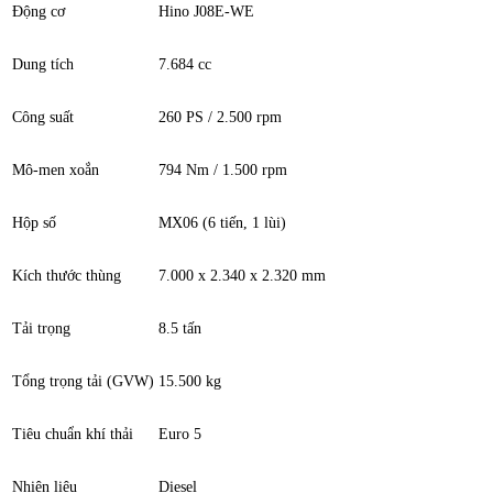
Động cơ
Hino J08E-WE
Dung tích
7.684 cc
Công suất
260 PS / 2.500 rpm
Mô-men xoắn
794 Nm / 1.500 rpm
Hộp số
MX06 (6 tiến, 1 lùi)
Kích thước thùng
7.000 x 2.340 x 2.320 mm
Tải trọng
8.5 tấn
Tổng trọng tải (GVW)
15.500 kg
Tiêu chuẩn khí thải
Euro 5
Nhiên liệu
Diesel