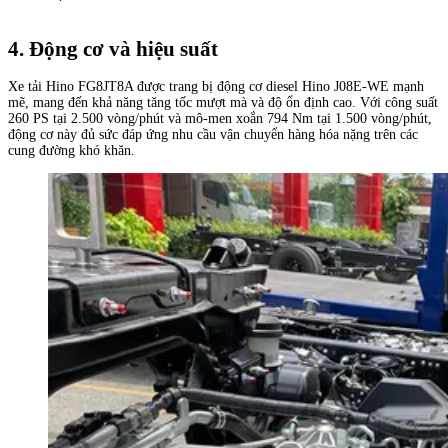
4. Động cơ và hiệu suất
Xe tải Hino FG8JT8A được trang bị động cơ diesel Hino J08E-WE mạnh
mẽ, mang đến khả năng tăng tốc mượt mà và độ ổn định cao. Với công suất
260 PS tại 2.500 vòng/phút và mô-men xoắn 794 Nm tại 1.500 vòng/phút,
động cơ này đủ sức đáp ứng nhu cầu vận chuyển hàng hóa nặng trên các
cung đường khó khăn.