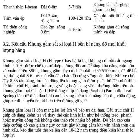
Không cần cắt ghép,
Thanh thép I-beam
Dài 6-8m
5-7 tấn
giảm hao hụt
Dài 2.4m,
Xếp đủ một lô hàng tiêu
Tấm ván ép
100-120 tấm
rộng 1.2m
chuẩn
Tủ điện công
Cao 2m, rộng
Không gian đủ rộng
8-10 tủ
nghiệp
0.8m
tránh va đập
3.2. Kết cấu Khung gầm sát xi loại H bền bỉ nâng đỡ mọi khối
lượng hàng
Khung gầm sát xi loại H (H-type Chassis) là loại khung có mặt cắt ngang
hình chữ H, được chế tạo từ thép cường độ cao để tăng khả năng chịu uốn
và xoắn. Trên S90L, khung gầm này có chiều dài cơ sở 5100 mm, đủ để hỗ
trợ thùng dài 8.6 mét mà vẫn đảm bảo độ cứng vững cần thiết. Khi xe chở
đầy 8.35 tấn hàng, lực tác động lên khung gầm được phân bố đều nhờ thiết
kế hình chữ H, tránh tình trạng võng hoặc cong vênh thường thấy trên các
khung gầm loại C hoặc I. Hệ thống nhíp lá dạng Parabol (Parabolic Leaf
Spring) làm từ thép đàn hồi cao bổ sung thêm khả năng hấp thụ chấn động,
giúp xe di chuyển êm ái hơn trên đường gồ ghề.
Khung gầm loại H còn mang lại lợi ích về bảo trì dài hạn. Cấu trúc chữ H
giúp dễ dàng kiểm tra và thay thế các linh kiện như hệ thống treo, phanh
hoặc truyền động mà không cần tháo rời nhiều bộ phận. Độ bền cao của
thép cường độ cao giảm nguy cơ nứt gãy khung gầm khi vận hành trên địa
hình xấu, kéo dài tuổi thọ xe lên đến 10-12 năm trong điều kiện khai thác
hợp lý.