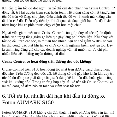
đường, còn tốc độ được hệ thống lo liệu.
Khi cần giảm tốc độ đột ngột, tài xế chỉ cần đạp phanh và Cruise Control tự
động tắt, trả lại quyền kiểm soát hoàn toàn. Hệ thống cũng có nút tăng/giảm
tốc độ trên vô lăng, cho phép điều chỉnh tốc độ +/- 5 km/h mà không cần
tắt hẳn chế độ. Điều này tiện lợi khi đi qua các đoạn giới hạn tốc độ khác
nhau hoặc khi xe phía trước chạy chậm hơn một chút.
Ngoài việc giảm mệt mỏi, Cruise Control còn giúp duy trì tốc độ ổn định,
tránh tình trạng tăng giảm ga liên tục gây lãng phí nhiên liệu. Khi chạy với
tốc độ đều trên cao tốc, mức tiêu hao nhiên liệu có thể giảm 5-10% so với
lái thủ công, đặc biệt khi tài xế chưa có kinh nghiệm kiểm soát ga tốt. Đây
là tính năng đáng giá cho các doanh nghiệp vận tải muốn tối ưu chi phí
nhiên liệu trên những tuyến đường cố định.
Cruise Control có hoạt động trên đường đèo dốc không?
Cruise Control trên S150 hoạt động tốt nhất trên đường bằng phẳng hoặc
dốc nhẹ. Trên đường đèo dốc dài, hệ thống có thể gặp khó khăn khi duy trì
tốc độ do động cơ phải tăng công suất đáng kể khi lên dốc hoặc giảm công
suất khi xuống dốc. Trong trường hợp này, tài xế nên tắt Cruise Control và
lái thủ công để đảm bảo an toàn và kiểm soát tốt hơn.
6. Tối ưu lợi nhuận dài hạn khi đầu tư dòng xe
Foton AUMARK S150
Foton AUMARK S150 không chỉ đơn thuần là một phương tiện vận tải, mà
là một khoản đầu tư chiến lược cho doanh nghiệp logistics và vận tải liên