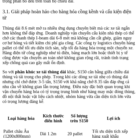
trọng phân bố đều trên toàn bộ chiều dài.
3.1. Giải pháp hoàn hảo cho hàng hóa cồng kềnh và cấu kiện điện
tử
Thùng dài 8.6 mét mở ra nhiều ứng dụng chuyên biệt mà các xe tải ngắn
hơn không thể đáp ứng. Doanh nghiệp vận chuyển cấu kiện nhà thép có thể
chở các thanh thép I-beam dài 6-8 mét mà không cần cắt ghép, giảm nguy
cơ hư hỏng và tiết kiệm chi phí gia công. Các công ty logistics chuyên hàng
pallet có thể tối ưu diện tích sàn, xếp tối đa hàng hóa trong một chuyến xe.
Hàng điện tử công nghiệp như tủ điện, bảng mạch lớn hoặc thiết bị y tế
cũng được vận chuyển an toàn nhờ không gian rộng rãi, tránh tình trạng
xếp chồng quá cao gây mất ổn định.
So với
phân khúc xe tải thùng dài
khác, S150 cân bằng giữa chiều dài
thùng và tải trọng cho phép. Trong khi các dòng xe tải nhẹ có thùng dài
nhưng chỉ chở được 3-5 tấn, S150 với khả năng chở 8.35 tấn đáp ứng cả
nhu cầu về không gian lẫn trọng lượng. Điều này đặc biệt quan trọng khi
vận chuyển hàng hóa có tỷ trọng trung bình như hàng may mặc đóng thùng,
đồ nội thất hoặc vật liệu cách nhiệt, nhóm hàng vừa cần diện tích lớn vừa
có trọng lượng đáng kể.
Kích thước
Số lượng
Loại hàng hóa
Lợi ích
điển hình
trên S150
Pallet châu Âu
Tối ưu diện tích xếp
Dài 1.2m
20 pallet
(1200x800mm)
hàng xuất khẩu