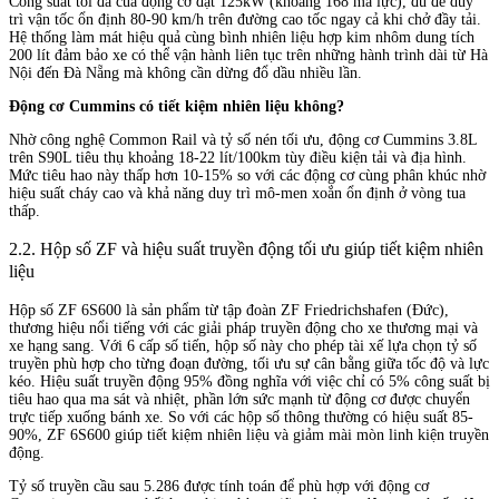
Công suất tối đa của động cơ đạt 125kW (khoảng 168 mã lực), đủ để duy
trì vận tốc ổn định 80-90 km/h trên đường cao tốc ngay cả khi chở đầy tải.
Hệ thống làm mát hiệu quả cùng bình nhiên liệu hợp kim nhôm dung tích
200 lít đảm bảo xe có thể vận hành liên tục trên những hành trình dài từ Hà
Nội đến Đà Nẵng mà không cần dừng đổ dầu nhiều lần.
Động cơ Cummins có tiết kiệm nhiên liệu không?
Nhờ công nghệ Common Rail và tỷ số nén tối ưu, động cơ Cummins 3.8L
trên S90L tiêu thụ khoảng 18-22 lít/100km tùy điều kiện tải và địa hình.
Mức tiêu hao này thấp hơn 10-15% so với các động cơ cùng phân khúc nhờ
hiệu suất cháy cao và khả năng duy trì mô-men xoắn ổn định ở vòng tua
thấp.
2.2. Hộp số ZF và hiệu suất truyền động tối ưu giúp tiết kiệm nhiên
liệu
Hộp số ZF 6S600 là sản phẩm từ tập đoàn ZF Friedrichshafen (Đức),
thương hiệu nổi tiếng với các giải pháp truyền động cho xe thương mại và
xe hạng sang. Với 6 cấp số tiến, hộp số này cho phép tài xế lựa chọn tỷ số
truyền phù hợp cho từng đoạn đường, tối ưu sự cân bằng giữa tốc độ và lực
kéo. Hiệu suất truyền động 95% đồng nghĩa với việc chỉ có 5% công suất bị
tiêu hao qua ma sát và nhiệt, phần lớn sức mạnh từ động cơ được chuyển
trực tiếp xuống bánh xe. So với các hộp số thông thường có hiệu suất 85-
90%, ZF 6S600 giúp tiết kiệm nhiên liệu và giảm mài mòn linh kiện truyền
động.
Tỷ số truyền cầu sau 5.286 được tính toán để phù hợp với động cơ