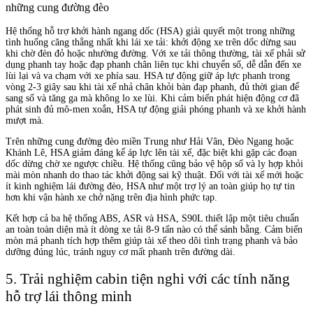
những cung đường đèo
Hệ thống hỗ trợ khởi hành ngang dốc (HSA) giải quyết một trong những
tình huống căng thẳng nhất khi lái xe tải: khởi động xe trên dốc dừng sau
khi chờ đèn đỏ hoặc nhường đường. Với xe tải thông thường, tài xế phải sử
dụng phanh tay hoặc đạp phanh chân liên tục khi chuyển số, dễ dẫn đến xe
lùi lại và va chạm với xe phía sau. HSA tự động giữ áp lực phanh trong
vòng 2-3 giây sau khi tài xế nhả chân khỏi bàn đạp phanh, đủ thời gian để
sang số và tăng ga mà không lo xe lùi. Khi cảm biến phát hiện động cơ đã
phát sinh đủ mô-men xoắn, HSA tự động giải phóng phanh và xe khởi hành
mượt mà.
Trên những cung đường đèo miền Trung như Hải Vân, Đèo Ngang hoặc
Khánh Lê, HSA giảm đáng kể áp lực lên tài xế, đặc biệt khi gặp các đoạn
dốc dừng chờ xe ngược chiều. Hệ thống cũng bảo vệ hộp số và ly hợp khỏi
mài mòn nhanh do thao tác khởi động sai kỹ thuật. Đối với tài xế mới hoặc
ít kinh nghiệm lái đường đèo, HSA như một trợ lý an toàn giúp họ tự tin
hơn khi vận hành xe chở nặng trên địa hình phức tạp.
Kết hợp cả ba hệ thống ABS, ASR và HSA, S90L thiết lập một tiêu chuẩn
an toàn toàn diện mà ít dòng xe tải 8-9 tấn nào có thể sánh bằng. Cảm biến
mòn má phanh tích hợp thêm giúp tài xế theo dõi tình trạng phanh và bảo
dưỡng đúng lúc, tránh nguy cơ mất phanh trên đường dài.
5. Trải nghiệm cabin tiện nghi với các tính năng
hỗ trợ lái thông minh