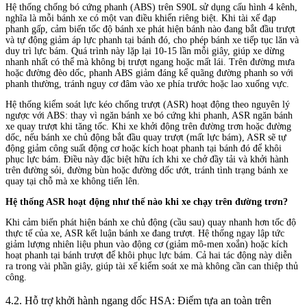
Hệ thống chống bó cứng phanh (ABS) trên S90L sử dụng cấu hình 4 kênh,
nghĩa là mỗi bánh xe có một van điều khiển riêng biệt. Khi tài xế đạp
phanh gấp, cảm biến tốc độ bánh xe phát hiện bánh nào đang bắt đầu trượt
và tự động giảm áp lực phanh tại bánh đó, cho phép bánh xe tiếp tục lăn và
duy trì lực bám. Quá trình này lặp lại 10-15 lần mỗi giây, giúp xe dừng
nhanh nhất có thể mà không bị trượt ngang hoặc mất lái. Trên đường mưa
hoặc đường đèo dốc, phanh ABS giảm đáng kể quãng đường phanh so với
phanh thường, tránh nguy cơ đâm vào xe phía trước hoặc lao xuống vực.
Hệ thống kiểm soát lực kéo chống trượt (ASR) hoạt động theo nguyên lý
ngược với ABS: thay vì ngăn bánh xe bó cứng khi phanh, ASR ngăn bánh
xe quay trượt khi tăng tốc. Khi xe khởi động trên đường trơn hoặc đường
dốc, nếu bánh xe chủ động bắt đầu quay trượt (mất lực bám), ASR sẽ tự
động giảm công suất động cơ hoặc kích hoạt phanh tại bánh đó để khôi
phục lực bám. Điều này đặc biệt hữu ích khi xe chở đầy tải và khởi hành
trên đường sỏi, đường bùn hoặc đường dốc ướt, tránh tình trạng bánh xe
quay tại chỗ mà xe không tiến lên.
Hệ thống ASR hoạt động như thế nào khi xe chạy trên đường trơn?
Khi cảm biến phát hiện bánh xe chủ động (cầu sau) quay nhanh hơn tốc độ
thực tế của xe, ASR kết luận bánh xe đang trượt. Hệ thống ngay lập tức
giảm lượng nhiên liệu phun vào động cơ (giảm mô-men xoắn) hoặc kích
hoạt phanh tại bánh trượt để khôi phục lực bám. Cả hai tác động này diễn
ra trong vài phần giây, giúp tài xế kiểm soát xe mà không cần can thiệp thủ
công.
4.2. Hỗ trợ khởi hành ngang dốc HSA: Điểm tựa an toàn trên