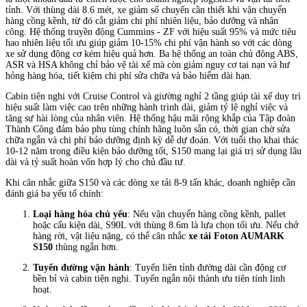
tỉnh. Với thùng dài 8.6 mét, xe giảm số chuyến cần thiết khi vận chuyển
hàng cồng kềnh, từ đó cắt giảm chi phí nhiên liệu, bảo dưỡng và nhân
công. Hệ thống truyền động Cummins - ZF với hiệu suất 95% và mức tiêu
hao nhiên liệu tối ưu giúp giảm 10-15% chi phí vận hành so với các dòng
xe sử dụng động cơ kém hiệu quả hơn. Ba hệ thống an toàn chủ động ABS,
ASR và HSA không chỉ bảo vệ tài xế mà còn giảm nguy cơ tai nạn và hư
hỏng hàng hóa, tiết kiệm chi phí sửa chữa và bảo hiểm dài hạn.
Cabin tiện nghi với Cruise Control và giường nghỉ 2 tầng giúp tài xế duy trì
hiệu suất làm việc cao trên những hành trình dài, giảm tỷ lệ nghỉ việc và
tăng sự hài lòng của nhân viên. Hệ thống hậu mãi rộng khắp của Tập đoàn
Thành Công đảm bảo phụ tùng chính hãng luôn sẵn có, thời gian chờ sửa
chữa ngắn và chi phí bảo dưỡng định kỳ dễ dự đoán. Với tuổi thọ khai thác
10-12 năm trong điều kiện bảo dưỡng tốt, S150 mang lại giá trị sử dụng lâu
dài và tỷ suất hoàn vốn hợp lý cho chủ đầu tư.
Khi cân nhắc giữa S150 và các dòng xe tải 8-9 tấn khác, doanh nghiệp cần
đánh giá ba yếu tố chính:
Loại hàng hóa chủ yếu
: Nếu vận chuyển hàng cồng kềnh, pallet
hoặc cấu kiện dài, S90L với thùng 8.6m là lựa chọn tối ưu. Nếu chở
hàng rời, vật liệu nặng, có thể cân nhắc
xe tải Foton AUMARK
S150
thùng ngắn hơn.
Tuyến đường vận hành
: Tuyến liên tỉnh đường dài cần động cơ
bền bỉ và cabin tiện nghi. Tuyến ngắn nội thành ưu tiên tính linh
hoạt.