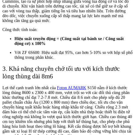
Cummins, tạo ra sự phối hợp nhịp nhàng giữa vòng tua động cơ và tốc độ
di chuyển. Khi vận hành trên đường cao tốc, tài xế có thể giữ xe ở cấp số
cao với vòng tua thấp, giảm tiếng ồn và tiêu hao nhiên liệu. Trên đường
đèo dốc, việc chuyển xuống cấp số thấp mang lại lực kéo mạnh mẽ mà
không cần tăng ga quá mức.
Công thức tính toán:
Hiệu suất truyền động = (Công suất tại bánh xe / Công suất
động cơ) x 100%
Với ZF 6S600: Hiệu suất đạt 95%, cao hơn 5-10% so với hộp số phổ
thông trong phân khúc.
3. Khả năng chuyên chở tối ưu với kích thước
lòng thùng dài 8m6
Lợi thế cạnh tranh lớn nhất của
Foton AUMARK
S150 nằm ở kích thước
lòng thùng 8600 x 2300 x 400 mm, vượt trội so với các đối thủ cùng phân
khúc thường chỉ đạt 7.2-7.8 mét. Chiều dài 8.6 mét cho phép xếp đủ 20
pallet chuẩn châu Âu (1200 x 800 mm) theo chiều dọc, tối ưu cho vận
chuyển hàng xuất khẩu hoặc hàng nhập khẩu từ cảng. Chiều rộng 2.3 mét
đảm bảo có thể chở các tấm ván ép, cấu kiện nhà thép hoặc thiết bị điện tử
công nghiệp mà không lo vượt quá kích thước giới hạn. Chiều cao thùng 40
cm tuy khiêm tốn nhưng phù hợp với thiết kế thùng bạt, cho phép che phủ
hàng hóa linh hoạt theo từng lô hàng. Kết cấu thùng được hỗ trợ bởi khung
gầm sát xi loại H từ thép cường độ cao, đảm bảo độ cứng vững khi chịu tải