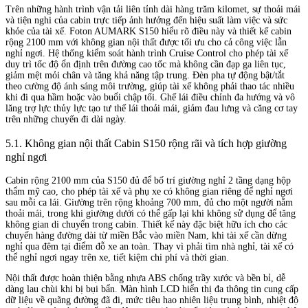
Trên những hành trình vận tải liên tỉnh dài hàng trăm kilomet, sự thoải mái
và tiện nghi của cabin trực tiếp ảnh hưởng đến hiệu suất làm việc và sức
khỏe của tài xế. Foton AUMARK S150 hiểu rõ điều này và thiết kế cabin
rộng 2100 mm với không gian nội thất được tối ưu cho cả công việc lẫn
nghỉ ngơi. Hệ thống kiểm soát hành trình Cruise Control cho phép tài xế
duy trì tốc độ ổn định trên đường cao tốc mà không cần đạp ga liên tục,
giảm mệt mỏi chân và tăng khả năng tập trung. Đèn pha tự động bật/tắt
theo cường độ ánh sáng môi trường, giúp tài xế không phải thao tác nhiều
khi đi qua hầm hoặc vào buổi chập tối. Ghế lái điều chỉnh đa hướng và vô
lăng trợ lực thủy lực tạo tư thế lái thoải mái, giảm đau lưng và căng cơ tay
trên những chuyến đi dài ngày.
5.1. Không gian nội thất Cabin S150 rộng rãi và tích hợp giường
nghỉ ngơi
Cabin rộng 2100 mm của S150 đủ để bố trí giường nghỉ 2 tầng dạng hộp
thẩm mỹ cao, cho phép tài xế và phụ xe có không gian riêng để nghỉ ngơi
sau mỗi ca lái. Giường trên rộng khoảng 700 mm, đủ cho một người nằm
thoải mái, trong khi giường dưới có thể gấp lại khi không sử dụng để tăng
không gian di chuyển trong cabin. Thiết kế này đặc biệt hữu ích cho các
chuyến hàng đường dài từ miền Bắc vào miền Nam, khi tài xế cần dừng
nghỉ qua đêm tại điểm đỗ xe an toàn. Thay vì phải tìm nhà nghỉ, tài xế có
thể nghỉ ngơi ngay trên xe, tiết kiệm chi phí và thời gian.
Nội thất được hoàn thiện bằng nhựa ABS chống trầy xước và bền bỉ, dễ
dàng lau chùi khi bị bụi bẩn. Màn hình LCD hiển thị đa thông tin cung cấp
dữ liệu về quãng đường đã đi, mức tiêu hao nhiên liệu trung bình, nhiệt độ