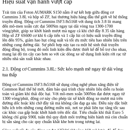
Hiệu suất vận hành vượt cấp
Trái tim của Foton AUMARK S150 nằm ở sự kết hợp giữa động cơ
Cummins 3.8L và hộp số ZF, hai thương hiệu hàng đầu thế giới về hệ thống
truyền động. Động cơ Cummins ISF3.8s5168 với dung tích 3.8 lít mang
đến mô-men xoắn cực đại 500Nm ngay tại dải vòng tua 1300-1700
vòng/phút, giúp xe khởi hành mượt mà ngay cả khi chở đầy 8.35 tấn hàng.
Hộp số ZF 6S600 cơ khí 6 cấp tiến và 1 cấp lùi có hiệu suất truyền động
lên đến 95%, giảm hao hụt công suất và tối ưu mức tiêu hao nhiên liệu trên
những cung đường dài. Sự phối hợp này tạo ra một hệ sinh thái truyền
động đồng bộ, trong đó mỗi linh kiện đều được thiết kế để bổ trợ cho nhau,
mang lại độ tin cậy cao hơn so với các dòng xe sử dụng linh kiện rời rạc từ
nhiều nhà sản xuất khác nhau.
2.1. Động cơ Cummins 3.8L: Sức kéo mạnh mẽ ngay từ dải vòng
tua thấp
Động cơ Cummins ISF3.8s5168 sử dụng công nghệ phun xăng điện tử
Common Rail thế hệ mới, đảm bảo quá trình cháy nhiên liệu diễn ra hoàn
toàn và giảm khí thải độc hại. Với mô-men xoắn 500Nm đạt được ngay từ
1300 vòng/phút, động cơ này cho phép tài xế khởi động xe mượt mà trên
đường dốc hoặc khi chở đầy tải mà không cần đạp ga sâu. Điều này đặc biệt
hữu ích trên những cung đường miền núi, nơi xe phải liên tục tăng tốc sau
các khúc cua gấp hoặc khởi hành trên dốc dài. Tiêu chuẩn khí thải Euro 5
không chỉ giúp S90L tuân thủ quy định môi trường hiện hành mà còn chuẩn
bị sẵn sàng cho các quy chuẩn khắt khe hơn trong tương lai.