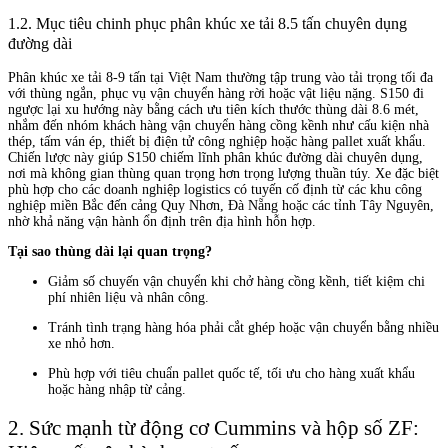
1.2. Mục tiêu chinh phục phân khúc xe tải 8.5 tấn chuyên dụng
đường dài
Phân khúc xe tải 8-9 tấn tại Việt Nam thường tập trung vào tải trọng tối đa
với thùng ngắn, phục vụ vận chuyển hàng rời hoặc vật liệu nặng. S150 đi
ngược lại xu hướng này bằng cách ưu tiên kích thước thùng dài 8.6 mét,
nhắm đến nhóm khách hàng vận chuyển hàng cồng kềnh như cấu kiện nhà
thép, tấm ván ép, thiết bị điện tử công nghiệp hoặc hàng pallet xuất khẩu.
Chiến lược này giúp S150 chiếm lĩnh phân khúc đường dài chuyên dụng,
nơi mà không gian thùng quan trọng hơn trọng lượng thuần túy. Xe đặc biệt
phù hợp cho các doanh nghiệp logistics có tuyến cố định từ các khu công
nghiệp miền Bắc đến cảng Quy Nhơn, Đà Nẵng hoặc các tỉnh Tây Nguyên,
nhờ khả năng vận hành ổn định trên địa hình hỗn hợp.
Tại sao thùng dài lại quan trọng?
Giảm số chuyến vận chuyển khi chở hàng cồng kềnh, tiết kiệm chi
phí nhiên liệu và nhân công.
Tránh tình trạng hàng hóa phải cắt ghép hoặc vận chuyển bằng nhiều
xe nhỏ hơn.
Phù hợp với tiêu chuẩn pallet quốc tế, tối ưu cho hàng xuất khẩu
hoặc hàng nhập từ cảng.
2. Sức mạnh từ động cơ Cummins và hộp số ZF: