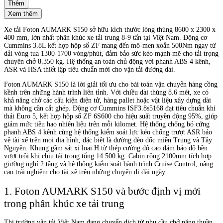
Thêm
Xem thêm
Xe tải Foton AUMARK S150 sở hữu kích thước lòng thùng 8600 x 2300 x
400 mm, lớn nhất phân khúc xe tải trung 8-9 tấn tại Việt Nam. Động cơ
Cummins 3.8L kết hợp hộp số ZF mang đến mô-men xoắn 500Nm ngay từ
dải vòng tua 1300-1700 vòng/phút, đảm bảo sức kéo mạnh mẽ cho tải trọng
chuyên chở 8.350 kg. Hệ thống an toàn chủ động với phanh ABS 4 kênh,
ASR và HSA thiết lập tiêu chuẩn mới cho vận tải đường dài.
Foton AUMARK S150 là lời giải tối ưu cho bài toán vận chuyển hàng cồng
kềnh trên những hành trình liên tỉnh. Với chiều dài thùng 8.6 mét, xe có
khả năng chở các cấu kiện điện tử, hàng pallet hoặc vật liệu xây dựng dài
mà không cần cắt ghép. Động cơ Cummins ISF3.8s5168 đạt tiêu chuẩn khí
thải Euro 5, kết hợp hộp số ZF 6S600 cho hiệu suất truyền động 95%, giúp
giảm mức tiêu hao nhiên liệu trên mỗi kilomet. Hệ thống chống bó cứng
phanh ABS 4 kênh cùng hệ thống kiểm soát lực kéo chống trượt ASR bảo
vệ tài xế trên mọi địa hình, đặc biệt là đường đèo dốc miền Trung và Tây
Nguyên. Khung gầm sát xi loại H từ thép cường độ cao đảm bảo độ bền
vượt trội khi chịu tải trọng tổng 14.500 kg. Cabin rộng 2100mm tích hợp
giường nghỉ 2 tầng và hệ thống kiểm soát hành trình Cruise Control, nâng
cao trải nghiệm cho tài xế trên những chuyến đi dài ngày.
1. Foton AUMARK S150 và bước định vị mới
trong phân khúc xe tải trung
Thị trường vận tải Việt Nam đang chuyển dịch từ nhu cầu chở nặng thuần