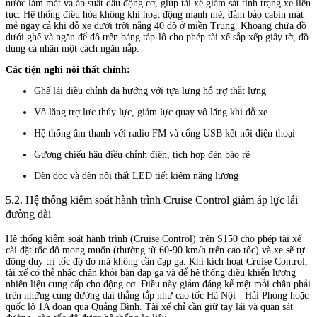
nước làm mát và áp suất dầu động cơ, giúp tài xế giám sát tình trạng xe liên
tục. Hệ thống điều hòa không khí hoạt động mạnh mẽ, đảm bảo cabin mát
mẻ ngay cả khi đỗ xe dưới trời nắng 40 độ ở miền Trung. Khoang chứa đồ
dưới ghế và ngăn để đồ trên bảng táp-lô cho phép tài xế sắp xếp giấy tờ, đồ
dùng cá nhân một cách ngăn nắp.
Các tiện nghi nội thất chính:
Ghế lái điều chỉnh đa hướng với tựa lưng hỗ trợ thắt lưng
Vô lăng trợ lực thủy lực, giảm lực quay vô lăng khi đỗ xe
Hệ thống âm thanh với radio FM và cổng USB kết nối điện thoại
Gương chiếu hậu điều chỉnh điện, tích hợp đèn báo rẽ
Đèn đọc và đèn nội thất LED tiết kiệm năng lượng
5.2. Hệ thống kiểm soát hành trình Cruise Control giảm áp lực lái
đường dài
Hệ thống kiểm soát hành trình (Cruise Control) trên S150 cho phép tài xế
cài đặt tốc độ mong muốn (thường từ 60-90 km/h trên cao tốc) và xe sẽ tự
động duy trì tốc độ đó mà không cần đạp ga. Khi kích hoạt Cruise Control,
tài xế có thể nhấc chân khỏi bàn đạp ga và để hệ thống điều khiển lượng
nhiên liệu cung cấp cho động cơ. Điều này giảm đáng kể mệt mỏi chân phải
trên những cung đường dài thẳng tắp như cao tốc Hà Nội - Hải Phòng hoặc
quốc lộ 1A đoạn qua Quảng Bình. Tài xế chỉ cần giữ tay lái và quan sát