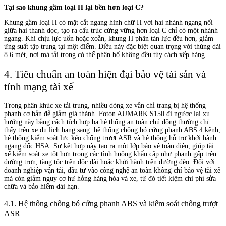
Tại sao khung gầm loại H lại bền hơn loại C?
Khung gầm loại H có mặt cắt ngang hình chữ H với hai nhánh ngang nối
giữa hai thanh dọc, tạo ra cấu trúc cứng vững hơn loại C chỉ có một nhánh
ngang. Khi chịu lực uốn hoặc xoắn, khung H phân tán lực đều hơn, giảm
ứng suất tập trung tại một điểm. Điều này đặc biệt quan trọng với thùng dài
8.6 mét, nơi mà tải trọng có thể phân bố không đều tùy cách xếp hàng.
4. Tiêu chuẩn an toàn hiện đại bảo vệ tài sản và
tính mạng tài xế
Trong phân khúc xe tải trung, nhiều dòng xe vẫn chỉ trang bị hệ thống
phanh cơ bản để giảm giá thành. Foton AUMARK S150 đi ngược lại xu
hướng này bằng cách tích hợp ba hệ thống an toàn chủ động thường chỉ
thấy trên xe du lịch hạng sang: hệ thống chống bó cứng phanh ABS 4 kênh,
hệ thống kiểm soát lực kéo chống trượt ASR và hệ thống hỗ trợ khởi hành
ngang dốc HSA. Sự kết hợp này tạo ra một lớp bảo vệ toàn diện, giúp tài
xế kiểm soát xe tốt hơn trong các tình huống khẩn cấp như phanh gấp trên
đường trơn, tăng tốc trên dốc dài hoặc khởi hành trên đường đèo. Đối với
doanh nghiệp vận tải, đầu tư vào công nghệ an toàn không chỉ bảo vệ tài xế
mà còn giảm nguy cơ hư hỏng hàng hóa và xe, từ đó tiết kiệm chi phí sửa
chữa và bảo hiểm dài hạn.
4.1. Hệ thống chống bó cứng phanh ABS và kiểm soát chống trượt
ASR