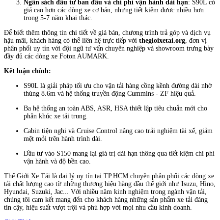
Ngân sách đầu tư ban đầu và chi phí vận hành dài hạn
: S90L có
giá cao hơn các dòng xe cơ bản, nhưng tiết kiệm được nhiều hơn
trong 5-7 năm khai thác.
Để biết thêm thông tin chi tiết về giá bán, chương trình trả góp và dịch vụ
hậu mãi, khách hàng có thể liên hệ trực tiếp với
thegioixetai.org
, đơn vị
phân phối uy tín với đội ngũ tư vấn chuyên nghiệp và showroom trưng bày
đầy đủ các dòng xe Foton AUMARK.
Kết luận chính:
S90L là giải pháp tối ưu cho vận tải hàng cồng kềnh đường dài nhờ
thùng 8.6m và hệ thống truyền động Cummins - ZF hiệu quả.
Ba hệ thống an toàn ABS, ASR, HSA thiết lập tiêu chuẩn mới cho
phân khúc xe tải trung.
Cabin tiện nghi và Cruise Control nâng cao trải nghiệm tài xế, giảm
mệt mỏi trên hành trình dài.
Đầu tư vào S150 mang lại giá trị dài hạn thông qua tiết kiệm chi phí
vận hành và độ bền cao.
Thế Giới Xe Tải là đại lý uy tín tại TP.HCM chuyên phân phối các dòng xe
tải chất lượng cao từ những thương hiệu hàng đầu thế giới như Isuzu, Hino,
Hyundai, Suzuki, Jac... Với nhiều năm kinh nghiệm trong ngành vận tải,
chúng tôi cam kết mang đến cho khách hàng những sản phẩm xe tải đáng
tin cậy, hiệu suất vượt trội và phù hợp với mọi nhu cầu kinh doanh.