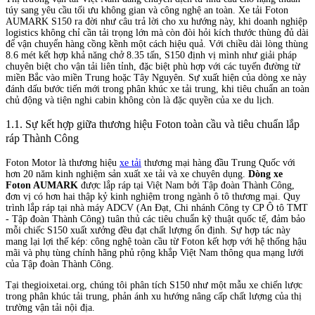
túy sang yêu cầu tối ưu không gian và công nghệ an toàn. Xe tải Foton
AUMARK S150 ra đời như câu trả lời cho xu hướng này, khi doanh nghiệp
logistics không chỉ cần tải trọng lớn mà còn đòi hỏi kích thước thùng đủ dài
để vận chuyển hàng cồng kềnh một cách hiệu quả. Với chiều dài lòng thùng
8.6 mét kết hợp khả năng chở 8.35 tấn, S150 định vị mình như giải pháp
chuyên biệt cho vận tải liên tỉnh, đặc biệt phù hợp với các tuyến đường từ
miền Bắc vào miền Trung hoặc Tây Nguyên. Sự xuất hiện của dòng xe này
đánh dấu bước tiến mới trong phân khúc xe tải trung, khi tiêu chuẩn an toàn
chủ động và tiện nghi cabin không còn là đặc quyền của xe du lịch.
1.1. Sự kết hợp giữa thương hiệu Foton toàn cầu và tiêu chuẩn lắp
ráp Thành Công
Foton Motor là thương hiệu
xe tải
thương mại hàng đầu Trung Quốc với
hơn 20 năm kinh nghiệm sản xuất xe tải và xe chuyên dụng.
Dòng xe
Foton AUMARK
được lắp ráp tại Việt Nam bởi Tập đoàn Thành Công,
đơn vị có hơn hai thập kỷ kinh nghiệm trong ngành ô tô thương mại. Quy
trình lắp ráp tại nhà máy ADCV (An Đạt, Chi nhánh Công ty CP Ô tô TMT
- Tập đoàn Thành Công) tuân thủ các tiêu chuẩn kỹ thuật quốc tế, đảm bảo
mỗi chiếc S150 xuất xưởng đều đạt chất lượng ổn định. Sự hợp tác này
mang lại lợi thế kép: công nghệ toàn cầu từ Foton kết hợp với hệ thống hậu
mãi và phụ tùng chính hãng phủ rộng khắp Việt Nam thông qua mạng lưới
của Tập đoàn Thành Công.
Tại thegioixetai.org, chúng tôi phân tích S150 như một mẫu xe chiến lược
trong phân khúc tải trung, phản ánh xu hướng nâng cấp chất lượng của thị
trường vận tải nội địa.