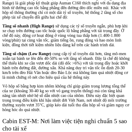
Range) là giải pháp kỹ thuật giúp Auman C160 thích nghi với đa dạng địa
hình từ đường cao tốc bằng phẳng đến đường đèo dốc miền núi. Khác với
hộp số thông thường chỉ có một dải tỷ số truyền, hệ thống 2 tầng số cho
phép tài xế chuyển đổi giữa hai chế độ:
Tầng số nhanh (High Range)
sử dụng các tỷ số truyền ngắn, phù hợp khi
xe chạy trên đường cao tốc hoặc quốc lộ bằng phẳng với tải trọng đầy. Ở
chế độ này, động cơ hoạt động ở vùng vòng tua thấp hơn (1.400-1.800
vòng/phút) tại cùng vận tốc, giảm tiếng ồn, rung động và hao mòn linh
kiện, đồng thời tiết kiệm nhiên liệu đáng kể trên các hành trình dài.
Tầng số chậm (Low Range)
cung cấp tỷ số truyền dài hơn, tăng mô-men
xoắn tại bánh xe lên đến 40-50% so với tầng số nhanh. Đây là chế độ không
thể thiếu khi xe cần vượt dốc dài (độ dốc >6%) với tải trọng đầy hoặc khởi
hành trên đường đất, đường xấu. Khả năng duy trì vận tốc ổn định 20-30
km/h trên đèo Hải Vân hoặc đèo Bảo Lộc mà không làm quá nhiệt động cơ
là minh chứng rõ nét cho hiệu quả của hệ thống này.
Vỏ hộp số bằng hợp kim nhôm không chỉ giúp giảm trọng lượng tổng thể
của xe (khoảng 30-40 kg so với vỏ gang truyền thống) mà còn tăng khả
năng tản nhiệt nhờ hệ số dẫn nhiệt cao của nhôm. Điều này đặc biệt quan
trọng trong điều kiện khí hậu nhiệt đới Việt Nam, nơi nhiệt độ môi trường
thường xuyên vượt 35°C, giúp kéo dài tuổi thọ dầu hộp số và giảm nguy cơ
hỏng hóc do quá nhiệt.
Cabin EST-M: Nơi làm việc tiện nghi chuẩn 5 sao
cho tài xế