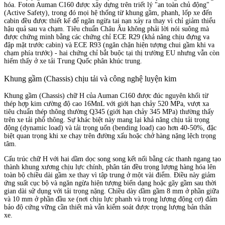
hóa. Foton Auman C160 được xây dựng trên triết lý "an toàn chủ động"
(Active Safety), trong đó mọi hệ thống từ khung gầm, phanh, lốp xe đến
cabin đều được thiết kế để ngăn ngừa tai nạn xảy ra thay vì chỉ giảm thiểu
hậu quả sau va chạm. Tiêu chuẩn Châu Âu không phải lời nói suông mà
được chứng minh bằng các chứng chỉ ECE R29 (khả năng chịu đựng va
đập mặt trước cabin) và ECE R93 (ngăn chặn hiện tượng chui gầm khi va
chạm phía trước) - hai chứng chỉ bắt buộc tại thị trường EU nhưng vẫn còn
hiếm thấy ở xe tải Trung Quốc phân khúc trung.
Khung gầm (Chassis) chịu tải và công nghệ luyện kim
Khung gầm (Chassis) chữ H của Auman C160 được đúc nguyên khối từ
thép hợp kim cường độ cao 16MnL với giới hạn chảy 520 MPa, vượt xa
tiêu chuẩn thép thông thường Q345 (giới hạn chảy 345 MPa) thường thấy
trên xe tải phổ thông. Sự khác biệt này mang lại khả năng chịu tải trọng
động (dynamic load) và tải trọng uốn (bending load) cao hơn 40-50%, đặc
biệt quan trọng khi xe chạy trên đường xấu hoặc chở hàng nặng lệch trọng
tâm.
Cấu trúc chữ H với hai dầm dọc song song kết nối bằng các thanh ngang tạo
thành khung xương chịu lực chính, phân tán đều trọng lượng hàng hóa lên
toàn bộ chiều dài gầm xe thay vì tập trung ở một vài điểm. Điều này giảm
ứng suất cục bộ và ngăn ngừa hiện tượng biến dạng hoặc gãy gầm sau thời
gian dài sử dụng với tải trọng nặng. Chiều dày dầm gầm 8 mm ở phần giữa
và 10 mm ở phần đầu xe (nơi chịu lực phanh và trọng lượng động cơ) đảm
bảo độ cứng vững cần thiết mà vẫn kiểm soát được trọng lượng bản thân
xe.