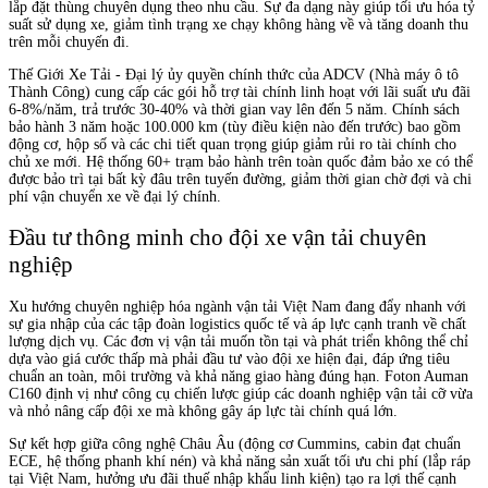
lắp đặt thùng chuyên dụng theo nhu cầu. Sự đa dạng này giúp tối ưu hóa tỷ
suất sử dụng xe, giảm tình trạng xe chạy không hàng về và tăng doanh thu
trên mỗi chuyến đi.
Thế Giới Xe Tải - Đại lý ủy quyền chính thức của ADCV (Nhà máy ô tô
Thành Công) cung cấp các gói hỗ trợ tài chính linh hoạt với lãi suất ưu đãi
6-8%/năm, trả trước 30-40% và thời gian vay lên đến 5 năm. Chính sách
bảo hành 3 năm hoặc 100.000 km (tùy điều kiện nào đến trước) bao gồm
động cơ, hộp số và các chi tiết quan trọng giúp giảm rủi ro tài chính cho
chủ xe mới. Hệ thống 60+ trạm bảo hành trên toàn quốc đảm bảo xe có thể
được bảo trì tại bất kỳ đâu trên tuyến đường, giảm thời gian chờ đợi và chi
phí vận chuyển xe về đại lý chính.
Đầu tư thông minh cho đội xe vận tải chuyên
nghiệp
Xu hướng chuyên nghiệp hóa ngành vận tải Việt Nam đang đẩy nhanh với
sự gia nhập của các tập đoàn logistics quốc tế và áp lực cạnh tranh về chất
lượng dịch vụ. Các đơn vị vận tải muốn tồn tại và phát triển không thể chỉ
dựa vào giá cước thấp mà phải đầu tư vào đội xe hiện đại, đáp ứng tiêu
chuẩn an toàn, môi trường và khả năng giao hàng đúng hạn. Foton Auman
C160 định vị như công cụ chiến lược giúp các doanh nghiệp vận tải cỡ vừa
và nhỏ nâng cấp đội xe mà không gây áp lực tài chính quá lớn.
Sự kết hợp giữa công nghệ Châu Âu (động cơ Cummins, cabin đạt chuẩn
ECE, hệ thống phanh khí nén) và khả năng sản xuất tối ưu chi phí (lắp ráp
tại Việt Nam, hưởng ưu đãi thuế nhập khẩu linh kiện) tạo ra lợi thế cạnh