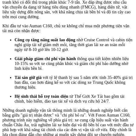
tranh khó có đối thủ trong phân khúc 7-9 tấn. Xe đáp ứng được nhu cầu
vận chuyển đa dạng từ hàng tiêu dùng nhanh (FMCG), hàng điện tử, vật
liệu xây dựng đến nông sản, với khả năng chịu tải bền bỉ và độ tin cậy cao
trên mọi cung đường.
Khi đầu tư vào Auman C160, chủ xe không chỉ mua một phương tiện vận
tải mà còn nhận được:
Công cụ tăng năng suất lao động
nhờ Cruise Control và cabin tiện
nghi giúp tài xế giảm mệt mỏi, tăng thời gian lái xe an toàn mỗi
ngày từ 8-10 giờ lên 10-12 giờ.
Giải pháp giảm chi phí vận hành
thông qua tiết kiệm nhiên liệu
10-15% so với xe cùng phân khúc và giảm chi phí bảo dưỡng nhờ
linh kiện bền bỉ.
Tài sản giữ giá
với tỷ lệ thanh lý sau 5 năm ước tính 35-40% giá trị
ban đầu, cao hơn đáng kể so với các dòng xe Trung Quốc không
thương hiệu.
Hệ sinh thái hỗ trợ toàn diện
từ Thế Giới Xe Tải bao gồm tài
chính, bảo hiểm, đào tạo tài xế và dịch vụ cứu hộ 24/7.
Những doanh nghiệp vận tải thông minh là những doanh nghiệp biết cân
bằng giữa "giá trị nhận được" và "chi phí bỏ ra". Với Foton Auman C160,
phương trình này nghiêng về phía giá trị: xe cung cấp hiệu suất vận hành
chuẩn Châu Âu, trải nghiệm lái xe hiện đại và độ bền bỉ cao với mức đầu tư
phù hợp với khả năng tài chính của các đơn vị vận tải cỡ vừa. Đây chính là
lựa chọn đúng đắn cho những ai muốn xây dựng đội xe chuyên nghiệp,