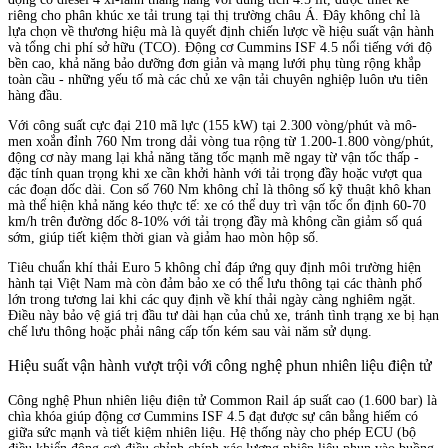
riêng cho phân khúc xe tải trung tại thị trường châu Á. Đây không chỉ là
lựa chọn về thương hiệu mà là quyết định chiến lược về hiệu suất vận hành
và tổng chi phí sở hữu (TCO). Động cơ Cummins ISF 4.5 nổi tiếng với độ
bền cao, khả năng bảo dưỡng đơn giản và mạng lưới phụ tùng rộng khắp
toàn cầu - những yếu tố mà các chủ xe vận tải chuyên nghiệp luôn ưu tiên
hàng đầu.
Với công suất cực đại 210 mã lực (155 kW) tại 2.300 vòng/phút và mô-
men xoắn đỉnh 760 Nm trong dải vòng tua rộng từ 1.200-1.800 vòng/phút,
động cơ này mang lại khả năng tăng tốc mạnh mẽ ngay từ vận tốc thấp -
đặc tính quan trọng khi xe cần khởi hành với tải trọng đầy hoặc vượt qua
các đoạn dốc dài. Con số 760 Nm không chỉ là thông số kỹ thuật khô khan
mà thể hiện khả năng kéo thực tế: xe có thể duy trì vận tốc ổn định 60-70
km/h trên đường dốc 8-10% với tải trọng đầy mà không cần giảm số quá
sớm, giúp tiết kiệm thời gian và giảm hao mòn hộp số.
Tiêu chuẩn khí thải Euro 5 không chỉ đáp ứng quy định môi trường hiện
hành tại Việt Nam mà còn đảm bảo xe có thể lưu thông tại các thành phố
lớn trong tương lai khi các quy định về khí thải ngày càng nghiêm ngặt.
Điều này bảo vệ giá trị đầu tư dài hạn của chủ xe, tránh tình trạng xe bị hạn
chế lưu thông hoặc phải nâng cấp tốn kém sau vài năm sử dụng.
Hiệu suất vận hành vượt trội với công nghệ phun nhiên liệu điện tử
Công nghệ Phun nhiên liệu điện tử Common Rail áp suất cao (1.600 bar) là
chìa khóa giúp động cơ Cummins ISF 4.5 đạt được sự cân bằng hiếm có
giữa sức mạnh và tiết kiệm nhiên liệu. Hệ thống này cho phép ECU (bộ