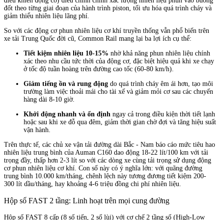
điều khiển động cơ) điều chỉnh chính xác lượng nhiên liệu phun vào buồng
đốt theo từng giai đoạn của hành trình piston, tối ưu hóa quá trình cháy và
giảm thiểu nhiên liệu lãng phí.
So với các động cơ phun nhiên liệu cơ khí truyền thống vẫn phổ biến trên
xe tải Trung Quốc đời cũ, Common Rail mang lại ba lợi ích cụ thể:
Tiết kiệm nhiên liệu 10-15%
nhờ khả năng phun nhiên liệu chính
xác theo nhu cầu tức thời của động cơ, đặc biệt hiệu quả khi xe chạy
ở tốc độ tuần hoàng trên đường cao tốc (60-80 km/h).
Giảm tiếng ồn và rung động
do quá trình cháy êm ái hơn, tạo môi
trường làm việc thoải mái cho tài xế và giảm mỏi cơ sau các chuyến
hàng dài 8-10 giờ.
Khởi động nhanh và ổn định
ngay cả trong điều kiện thời tiết lạnh
hoặc sau khi xe đỗ qua đêm, giảm thời gian chờ đợi và tăng hiệu suất
vận hành.
Trên thực tế, các chủ xe vận tải đường dài Bắc - Nam báo cáo mức tiêu hao
nhiên liệu trung bình của Auman C160 dao động 18-22 lít/100 km với tải
trọng đầy, thấp hơn 2-3 lít so với các dòng xe cùng tải trọng sử dụng động
cơ phun nhiên liệu cơ khí. Con số này có ý nghĩa lớn: với quãng đường
trung bình 10.000 km/tháng, chênh lệch này tương đương tiết kiệm 200-
300 lít dầu/tháng, hay khoảng 4-6 triệu đồng chi phí nhiên liệu.
Hộp số FAST 2 tầng: Linh hoạt trên mọi cung đường
Hộp số FAST 8 cấp (8 số tiến, 2 số lùi) với cơ chế 2 tầng số (High-Low