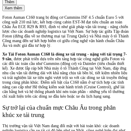
Thêm
Xem thêm
Foton Auman C160 trang bị động cơ Cummins ISF 4.5 chuẩn Euro 5 với
công suất 210 mã lực, kết hợp cùng cabin EST-M đạt tiêu chuẩn an toàn
Châu Âu ECE R29 & R93, định vị như giải pháp vận tải trung - nặng chiến
lược cho các doanh nghiệp logistics tại Việt Nam. Sự hợp tác giữa Tập đoàn
Foton (đứng đầu về xe thương mại tại Trung Quốc) và Nhà máy ô tô Thành
Công mang đến sự kết hợp hiếm có giữa công nghệ vận hành chuẩn Châu
Âu và mức giá đầu tư hợp lý.
Xe Tải Foton Auman C160 là dòng xe tải trung - nặng với tải trọng 7-
9 tấn
, được phát triển dựa trên nền tảng hợp tác công nghệ giữa Foton và
các đối tác toàn cầu như Cummins (động cơ) và Daimler (tiêu chuẩn thiết
kế). Xe được lắp ráp bởi Nhà máy ô tô Thành Công tại Việt Nam, đáp ứng
nhu cầu vận tải đường dài với khả năng chịu tải bền bỉ, tiết kiệm nhiên liệu
và trải nghiệm lái xe tiện nghi vượt trội so với các dòng xe tải truyền thống
trong cùng phân khúc. Điểm nổi bật của C160 nằm ở sự tích hợp các tính
năng cao cấp như Hệ thống kiểm soát hành trình (Cruise Control), ghế lái
cân bằng hơi và hệ thống phanh khí nén toàn phần - những yếu tố thường
chỉ xuất hiện trên các dòng xe đầu kéo hoặc xe du lịch hạng sang.
Sự trở lại của chuẩn mực Châu Âu trong phân
khúc xe tải trung
Thị trường vận tải Việt Nam đang đối mặt với bài toán khó: các doanh
nghiệp logistics cần xe tải có độ bền như xe Nhật, công nghệ hiện đại như