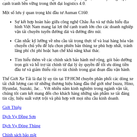
cạnh tranh bền vững trong thời đại logistics 4.0.
Một số lưu ý quan trọng khi đầu tư Auman C160:
Sự kết hợp hoàn hảo giữa công nghệ Châu Âu và sự thấu hiểu địa
hình Việt Nam mang lại lợi thế cạnh tranh lớn cho các doanh nghiệp
vận tải chuyên tuyến đường dài và đường đèo núi.
Cân nhắc kỹ lưỡng về nhu cầu tải trọng thực tế và loại hàng hóa vận
chuyển chủ yếu để lựa chọn phiên bản thùng xe phù hợp nhất, tránh
lãng phí chi phí hoặc hạn chế khả năng khai thác.
Tìm hiểu thêm về các chính sách bảo hành mở rộng, gói bảo dưỡng
trọn gói và hỗ trợ tài chính từ đại lý ủy quyền để tối ưu dòng tiền
đầu tư và giảm thiểu rủi ro tài chính trong giai đoạn đầu vận hành.
Thế Giới Xe Tải là đại lý uy tín tại TP.HCM chuyên phân phối các dòng xe
tải chất lượng cao từ những thương hiệu hàng đầu thế giới như Isuzu, Hino,
Hyundai, Suzuki, Jac... Với nhiều năm kinh nghiệm trong ngành vận tải,
chúng tôi cam kết mang đến cho khách hàng những sản phẩm xe tải đáng
tin cậy, hiệu suất vượt trội và phù hợp với mọi nhu cầu kinh doanh.
Giới Thiệu
Dịch Vụ Đồng Sơn
Dịch Vụ Đóng Thùng
Chính sách bảo mật