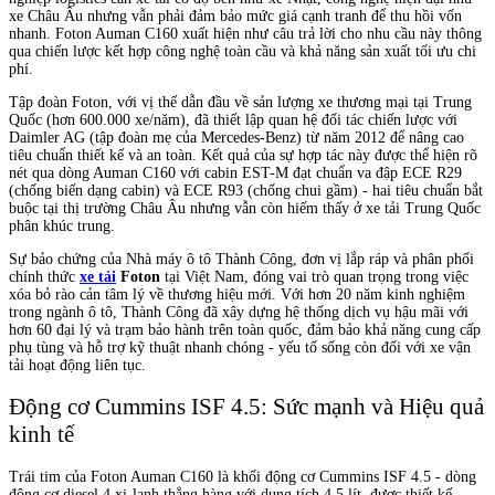
xe Châu Âu nhưng vẫn phải đảm bảo mức giá cạnh tranh để thu hồi vốn
nhanh. Foton Auman C160 xuất hiện như câu trả lời cho nhu cầu này thông
qua chiến lược kết hợp công nghệ toàn cầu và khả năng sản xuất tối ưu chi
phí.
Tập đoàn Foton, với vị thế dẫn đầu về sản lượng xe thương mại tại Trung
Quốc (hơn 600.000 xe/năm), đã thiết lập quan hệ đối tác chiến lược với
Daimler AG (tập đoàn mẹ của Mercedes-Benz) từ năm 2012 để nâng cao
tiêu chuẩn thiết kế và an toàn. Kết quả của sự hợp tác này được thể hiện rõ
nét qua dòng Auman C160 với cabin EST-M đạt chuẩn va đập ECE R29
(chống biến dạng cabin) và ECE R93 (chống chui gầm) - hai tiêu chuẩn bắt
buộc tại thị trường Châu Âu nhưng vẫn còn hiếm thấy ở xe tải Trung Quốc
phân khúc trung.
Sự bảo chứng của Nhà máy ô tô Thành Công, đơn vị lắp ráp và phân phối
chính thức
xe tải
Foton
tại Việt Nam, đóng vai trò quan trọng trong việc
xóa bỏ rào cản tâm lý về thương hiệu mới. Với hơn 20 năm kinh nghiệm
trong ngành ô tô, Thành Công đã xây dựng hệ thống dịch vụ hậu mãi với
hơn 60 đại lý và trạm bảo hành trên toàn quốc, đảm bảo khả năng cung cấp
phụ tùng và hỗ trợ kỹ thuật nhanh chóng - yếu tố sống còn đối với xe vận
tải hoạt động liên tục.
Động cơ Cummins ISF 4.5: Sức mạnh và Hiệu quả
kinh tế
Trái tim của Foton Auman C160 là khối động cơ Cummins ISF 4.5 - dòng
động cơ diesel 4 xi-lanh thẳng hàng với dung tích 4.5 lít, được thiết kế