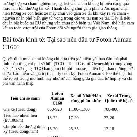
trường hợp va chạm nghiêm trọng, kết cấu cabin không bị biến dạng quá
mức làm tổn thương tài xế. Thanh chống chui gầm phía trước ngăn chặn
hiện tượng xe con hoặc xe máy chui vào gầm xe tải khi xảy ra va chạm -
nguyên nhân phổ biến gây tử vong trong các vụ tai nạn xe tải. Đây là tiêu
chuẩn bắt buộc tại EU nhưng vẫn chưa phổ biến tại Việt Nam, thể hiện cam
kết an toàn vượt trội của Foton đối với người tham gia giao thông.
Bài toán kinh tế: Tại sao nên đầu tư Foton Auman
C160?
Quyết định mua xe tải không chỉ dựa trên giá niêm yết ban đầu mà phải
tính toán tổng chi phí sở hữu (TCO - Total Cost of Ownership) trong vòng
5-7 năm sử dụng. TCO bao gồm chi phí mua xe, nhiên liệu, bảo dưỡng, sửa
chữa, bảo hiểm và giá trị thanh lý cuối kỳ. Foton Auman C160 thể hiện lợi
thế rõ rệt trong mô hình này nhờ sự cân bằng giữa giá đầu tư hợp lý và chi
phí vận hành thấp.
Foton
Xe tải Nhật/Hàn
Xe tải Trung
Tiêu chí so sánh
Auman
cùng phân khúc
Quốc thế hệ cũ
C160
Giá xe (triệu đồng)
850-920
1.100-1.300
700-800
Tiêu hao nhiên liệu
18-22
17-20
22-26
(lít/100km)
Chi phí bảo dưỡng định
15-20
25-35
12-18
kỳ (triệu đồng/năm)