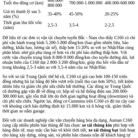
600.000-
Tuổi thọ động cơ (km)
700.000-1.000.000
400.000-600.000
800.000
Giá trị thanh lý sau 5
35-40%
45-50%
20-25%
năm (%)
Thời gian thu hồi vốn
2,5-3
3,5-4
2-2,5
(năm)
Dữ liệu từ các đơn vị vận tải chuyên tuyến Bắc - Nam cho thấy C160 có chi
phí vận hành trung bình 5.200-5.800 đồng/km (bao gồm nhiên liệu, bảo
dưỡng, khấu hao, lương tài xế), thấp hơn 15-20% so với xe Nhật/Hàn cùng
phân khúc nhờ giá phụ tùng rẻ hơn và chi phí bảo dưỡng thấp hơn. Với
cước vận chuyển trung bình 8.000-9.000 đồng/km cho tuyến đường dài, lợi
nhuận biên của C160 đạt 2.800-3.200 đồng/km, giúp thu hồi vốn đầu tư
trong khoảng 2,5-3 năm so với 3,5-4 năm của xe Nhật/Hàn.
So với xe tải Trung Quốc thế hệ cũ, C160 có giá cao hơn 100-150 triệu
đồng nhưng bù lại bằng độ bền vượt trội (tuổi thọ cao hơn 50%), tiết kiệm
nhiên liệu và giảm chi phí sửa chữa bất thường. Các dòng xe Trung Quốc
cũ thường gặp vấn đề về động cơ, hộp số và hệ thống điện sau 200.000-
300.000 km, gây tổn thất lớn do thời gian ngừng hoạt động (downtime) và
chi phí sửa chữa. Ngược lại, động cơ Cummins trên C160 có độ tin cậy cao
với khoảng cách bảo dưỡng định kỳ 15.000 km và ít hỏng vặt, giảm thiểu
thời gian xe nằm garage.
Đối với các doanh nghiệp cần vận chuyển hàng hóa đa dạng, Auman C160
cung cấp nhiều phiên bản thùng để lựa chọn:
xe tải thùng kín
phù hợp với
hàng điện tử, may mặc cần bảo vệ khỏi thời tiết;
xe tải thùng bạt
linh hoạt
cho hàng xây dựng, nông sản; và phiên bản chassis trần để khách hàng tự