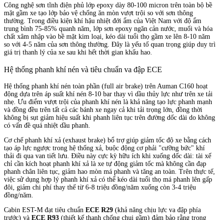
Công nghệ sơn tĩnh điện phủ lớp epoxy dày 80-100 micron trên toàn bộ bề
mặt gầm xe tạo lớp bảo vệ chống ăn mòn vượt trội so với sơn thông
thường. Trong điều kiện khí hậu nhiệt đới ẩm của Việt Nam với độ ẩm
trung bình 75-85% quanh năm, lớp sơn epoxy ngăn cản nước, muối và hóa
chất xâm nhập vào bề mặt kim loại, kéo dài tuổi thọ gầm xe lên 8-10 năm
so với 4-5 năm của sơn thông thường. Đây là yếu tố quan trọng giúp duy trì
giá trị thanh lý của xe sau khi hết thời gian khấu hao.
Hệ thống phanh khí nén và tiêu chuẩn va đập ECE
Hệ thống phanh khí nén toàn phần (full air brake) trên Auman C160 hoạt
động dựa trên áp suất khí nén 8-10 bar thay vì dầu thủy lực như trên xe tải
nhẹ. Ưu điểm vượt trội của phanh khí nén là khả năng tạo lực phanh mạnh
và đồng đều trên tất cả các bánh xe ngay cả khi tải trọng lớn, đồng thời
không bị sụt giảm hiệu suất khi phanh liên tục trên đường dốc dài do không
có vấn đề quá nhiệt dầu phanh.
Cơ chế phanh khí xả (exhaust brake) bổ trợ giúp giảm tốc độ xe bằng cách
tạo áp lực ngược trong hệ thống xả, buộc động cơ phải "cưỡng bức" khí
thải đi qua van tiết lưu. Điều này cực kỳ hữu ích khi xuống dốc dài: tài xế
chỉ cần kích hoạt phanh khí xả là xe tự động giảm tốc mà không cần đạp
phanh chân liên tục, giảm hao mòn má phanh và tăng an toàn. Trên thực tế,
việc sử dụng hợp lý phanh khí xả có thể kéo dài tuổi thọ má phanh lên gấp
đôi, giảm chi phí thay thế từ 6-8 triệu đồng/năm xuống còn 3-4 triệu
đồng/năm.
Cabin EST-M đạt tiêu chuẩn
ECE R29
(khả năng chịu lực va đập phía
trước) và
ECE R93
(thiết kế thanh chống chui gầm) đảm bảo rằng trong