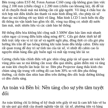
Bên trong cabin EST-M, Foton Auman C160 cung cấp không gian làm việc
rộng 2.100 mm (chiều rộng) x 2.200 mm (chiều cao khoang lái), đủ để tài
xế di chuyển thoải mái mà không cần cúi gập người. Vô lăng 4 chấu bọc da
tích hợp nút điều khiển âm thanh và màn hình đồng hồ, cho phép tài xế
thao tác mà không rời tay khỏi vô lăng. Màn hình LCD 5 inch hiển thị đầy
đủ thông tin vận hành bao gồm tốc độ, vòng tua động cơ, nhiệt độ nước
làm mát, mức nhiên liệu và các cảnh báo hệ thống.
Hệ thống điều hòa không khí công suất 3.500W đảm bảo làm mát nhanh
cabin ngay cả trong điều kiện nắng nóng 40°C. Cửa gió được thiết kế để
thổi trực tiếp vào vị trí tài xế và người ngồi phụ, đồng thời có cửa gió phụ
hướng lên trần để tạo luồng không khí tuần hoàn đều khắp cabin. Điều này
rất quan trọng để duy trì sự tỉnh táo của tài xế, vì nhiệt độ cabin cao là
nguyên nhân hàng đầu gây buồn ngủ và mất tập trung khi lái xe.
Gương chiếu hậu chỉnh điện với góc nhìn rộng giúp tài xế quan sát toàn bộ
vùng phía sau xe mà không cần xoay đầu quá nhiều, giảm điểm mù và tăng
an toàn khi chuyển làn hoặc lùi xe. Đèn pha Projector dạng thấu kính cho
chùm sáng tập trung với cường độ cao hơn 30% so với đèn pha thông
thường, cải thiện tầm nhìn ban đêm trên đường đèo dốc hoặc đường không
có đèn chiếu sáng.
An toàn và Bền bỉ: Nền tảng cho sự yên tâm tuyệt
đối
An toàn không chỉ là thông số kỹ thuật trên giấy tờ mà là cam kết bảo vệ ba
tài sản quý giá nhất của doanh nghiệp vận tải: tài xế, phương tiện và hàng