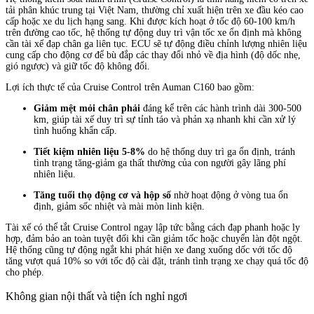
tải phân khúc trung tại Việt Nam, thường chỉ xuất hiện trên xe đầu kéo cao
cấp hoặc xe du lịch hạng sang. Khi được kích hoạt ở tốc độ 60-100 km/h
trên đường cao tốc, hệ thống tự động duy trì vận tốc xe ổn định mà không
cần tài xế đạp chân ga liên tục. ECU sẽ tự động điều chỉnh lượng nhiên liệu
cung cấp cho động cơ để bù đắp các thay đổi nhỏ về địa hình (độ dốc nhẹ,
gió ngược) và giữ tốc độ không đổi.
Lợi ích thực tế của Cruise Control trên Auman C160 bao gồm:
Giảm mệt mỏi chân phải
đáng kể trên các hành trình dài 300-500
km, giúp tài xế duy trì sự tỉnh táo và phản xạ nhanh khi cần xử lý
tình huống khẩn cấp.
Tiết kiệm nhiên liệu 5-8%
do hệ thống duy trì ga ổn định, tránh
tình trạng tăng-giảm ga thất thường của con người gây lãng phí
nhiên liệu.
Tăng tuổi thọ động cơ và hộp số
nhờ hoạt động ở vòng tua ổn
định, giảm sốc nhiệt và mài mòn linh kiện.
Tài xế có thể tắt Cruise Control ngay lập tức bằng cách đạp phanh hoặc ly
hợp, đảm bảo an toàn tuyệt đối khi cần giảm tốc hoặc chuyển làn đột ngột.
Hệ thống cũng tự động ngắt khi phát hiện xe đang xuống dốc với tốc độ
tăng vượt quá 10% so với tốc độ cài đặt, tránh tình trạng xe chạy quá tốc độ
cho phép.
Không gian nội thất và tiện ích nghỉ ngơi