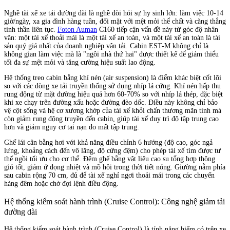
Nghề tài xế xe tải đường dài là nghề đòi hỏi sự hy sinh lớn: làm việc 10-14
giờ/ngày, xa gia đình hàng tuần, đối mặt với mệt mỏi thể chất và căng thẳng
tinh thần liên tục.
Foton Auman
C160 tiếp cận vấn đề này từ góc độ nhân
văn: một tài xế thoải mái là một tài xế an toàn, và một tài xế an toàn là tài
sản quý giá nhất của doanh nghiệp vận tải. Cabin EST-M không chỉ là
không gian làm việc mà là "ngôi nhà thứ hai" được thiết kế để giảm thiểu
tối đa sự mệt mỏi và tăng cường hiệu suất lao động.
Hệ thống treo cabin bằng khí nén (air suspension) là điểm khác biệt cốt lõi
so với các dòng xe tải truyền thống sử dụng nhíp lá cứng. Khí nén hấp thụ
rung động từ mặt đường hiệu quả hơn 60-70% so với nhíp lá thép, đặc biệt
khi xe chạy trên đường xấu hoặc đường đèo dốc. Điều này không chỉ bảo
vệ cột sống và hệ cơ xương khớp của tài xế khỏi chấn thương mãn tính mà
còn giảm rung động truyền đến cabin, giúp tài xế duy trì độ tập trung cao
hơn và giảm nguy cơ tai nạn do mất tập trung.
Ghế lái cân bằng hơi với khả năng điều chỉnh 6 hướng (độ cao, góc ngả
lưng, khoảng cách đến vô lăng, độ cứng đệm) cho phép tài xế tìm được tư
thế ngồi tối ưu cho cơ thể. Đệm ghế bằng vật liệu cao su tổng hợp thông
gió tốt, giảm ứ đọng nhiệt và mồ hôi trong thời tiết nóng. Giường nằm phía
sau cabin rộng 70 cm, đủ để tài xế nghỉ ngơi thoải mái trong các chuyến
hàng đêm hoặc chờ đợi lệnh điều động.
Hệ thống kiểm soát hành trình (Cruise Control): Công nghệ giảm tải
đường dài
Hệ thống kiểm soát hành trình (Cruise Control) là tính năng hiếm có trên xe