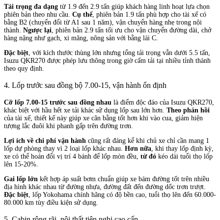
Tải trọng đa dạng
từ 1.9 đến 2.9 tấn giúp khách hàng linh hoạt lựa chọn
phiên bản theo nhu cầu.
Cụ thể
, phiên bản 1.9 tấn phù hợp cho tài xế có
bằng B2 (chuyển đổi từ A1 sau 1 năm), vận chuyển hàng nhẹ trong nội
thành.
Ngược lại
, phiên bản 2.9 tấn tối ưu cho vận chuyển đường dài, chở
hàng nặng như gạch, xi măng, nông sản với bằng lái C.
Đặc biệt
, với kích thước thùng lớn nhưng tổng tải trọng vẫn dưới 5.5 tấn,
Isuzu QKR270 được phép lưu thông trong giờ cấm tải tại nhiều tỉnh thành
theo quy định.
4. Lốp trước sau đồng bộ 7.00-15, vận hành ổn định
Cỡ lốp 7.00-15 trước sau đồng nhau
là điểm độc đáo của Isuzu QKR270,
khác biệt với hầu hết xe tải khác sử dụng lốp sau lớn hơn.
Theo phản hồi
của tài xế, thiết kế này giúp xe cân bằng tốt hơn khi vào cua, giảm hiện
tượng lắc đuôi khi phanh gấp trên đường trơn.
Lợi ích về chi phí vận hành
cũng rất đáng kể khi chủ xe chỉ cần mang 1
lốp dự phòng thay vì 2 loại lốp khác nhau.
Hơn nữa
, khi thay lốp định kỳ,
xe có thể hoán đổi vị trí 4 bánh để lốp mòn đều,
từ đó
kéo dài tuổi thọ lốp
lên 15-20%.
Gai lốp lớn
kết hợp áp suất bơm chuẩn giúp xe bám đường tốt trên nhiều
địa hình khác nhau từ đường nhựa, đường đất đến đường dốc trơn trượt.
Đặc biệt
, lốp Yokohama chính hãng có độ bền cao, tuổi thọ lên đến 60.000-
80.000 km tùy điều kiện sử dụng.
5. Cabin rộng rãi, nội thất tiện nghi cao cấp