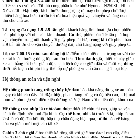
Chiều dài thùng 4.3-4.4m
là ưu điểm nổi bật của Isuzu QKR270, lớn hơn
20-30cm so với các đối thủ cùng phân khúc như Hyundai N250SL, Hino
XZU720L.
Đặc biệt
, kích thước thùng rộng rãi này cho phép chở được
nhiều hàng hóa hơn,
từ đó
tối ưu hóa hiệu quả vận chuyển và tăng doanh
thu cho chủ xe.
Tải trọng đa dạng 1.9-2.9 tấn
giúp khách hàng linh hoạt lựa chọn phiên
bản phù hợp với nhu cầu kinh doanh.
Cụ thể
, phiên bản 1.9 tấn phù hợp
vận chuyển trong nội thành với giấy phép lái B2,
trong khi đó
phiên bản
2.9 tấn tối ưu cho vận chuyển đường dài, chở hàng nặng với giấy phép C.
Lốp xe 7.00-15 trước sau đồng bộ
là điểm khác biệt quan trọng so với các
xe tải khác thường dùng lốp sau lớn hơn.
Theo đánh giá
, thiết kế này giúp
xe cân bằng tốt hơn, giảm độ chênh lệch độ cao giữa đầu và đuôi xe,
đồng
thời
tiết kiệm chi phí thay thế lốp dự phòng vì chỉ cần mang 1 loại lốp.
Hệ thống an toàn và tiện nghi
Hệ thống phanh tang trống thủy lực
đảm bảo khả năng dừng xe an toàn
ngay cả khi chở đầy tải.
Đặc biệt
, phanh tang trống có độ bền cao, ít bị mài
mòn và phù hợp với điều kiện đường xá Việt Nam với nhiều dốc, khúc cua.
Hệ thống treo nhíp lá trước/sau
được thiết kế chịu tải cao, giúp xe vận
hành ổn định trên mọi địa hình.
Cụ thể hơn
, nhíp lá trước 5 lá, nhíp lá sau
7+4 lá có độ đàn hồi tốt, hấp thụ chấn động hiệu quả,
từ đó
bảo vệ hàng
hóa và giảm mỏi mệt cho tài xế.
Cabin 3 chỗ ngồi
được thiết kế rộng rãi với ghế bọc da/nỉ cao cấp, điều
hòa 2 chiều, hệ thống âm thanh và cửa kính chỉnh điện.
Ngoài ra
, vô lăng 4