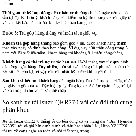
hết nợ.
Thời gian từ ký hợp đồng đến nhận xe
thường chỉ 1-2 ngày nếu xe có
sẵn tại đại lý.
Lưu ý
, khách hàng cần kiểm tra kỹ tình trạng xe, các giấy tờ
và cam kết bảo hành trước khi ký biên bản bàn giao.
Bước 5: Trả góp hàng tháng và hoàn tất nghĩa vụ
Khoản trả góp hàng tháng
bao gồm gốc + lãi, được khách hàng thanh
toán vào ngày cố định theo hợp đồng.
Ví dụ
, vay 400 triệu đồng trong 5
năm với lãi suất 8%/năm, khách hàng trả khoảng 8.1 triệu đồng/tháng.
Khách hàng có thể trả nợ trước hạn
sau 12-24 tháng vay tùy quy định
của từng ngân hàng.
Tuy nhiên
, một số ngân hàng tính phí trả nợ sớm từ 1-
3% số tiền còn lại,
vì vậy
cần cân nhắc kỹ trước khi quyết định.
Sau khi trả hết nợ
, khách hàng đến ngân hàng làm thủ tục giải chấp, nhận
lại giấy tờ gốc của xe.
Đặc biệt
, giấy đăng ký xe sẽ được ngân hàng trả lại
và xóa bỏ ghi chú về tài sản thế chấp.
So sánh xe tải Isuzu QKR270 với các đối thủ cùng
phân khúc
Xe tải Isuzu QKR270 thắng về độ bền động cơ và thùng dài 4.3m, Hyundai
N250SL tốt về giá bán cạnh tranh và tiêu hao nhiên liệu, Hino XZU720L
tối ưu về công nghệ an toàn và nội thất sang trọng.