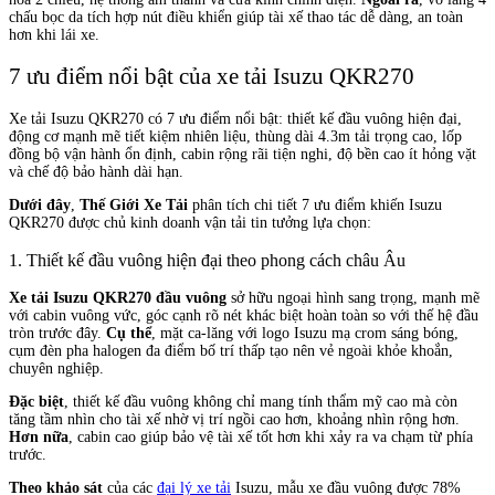
chấu bọc da tích hợp nút điều khiển giúp tài xế thao tác dễ dàng, an toàn
hơn khi lái xe.
7 ưu điểm nổi bật của xe tải Isuzu QKR270
Xe tải Isuzu QKR270 có 7 ưu điểm nổi bật: thiết kế đầu vuông hiện đại,
động cơ mạnh mẽ tiết kiệm nhiên liệu, thùng dài 4.3m tải trọng cao, lốp
đồng bộ vận hành ổn định, cabin rộng rãi tiện nghi, độ bền cao ít hỏng vặt
và chế độ bảo hành dài hạn.
Dưới đây
,
Thế Giới Xe Tải
phân tích chi tiết 7 ưu điểm khiến Isuzu
QKR270 được chủ kinh doanh vận tải tin tưởng lựa chọn:
1. Thiết kế đầu vuông hiện đại theo phong cách châu Âu
Xe tải Isuzu QKR270 đầu vuông
sở hữu ngoại hình sang trọng, mạnh mẽ
với cabin vuông vức, góc cạnh rõ nét khác biệt hoàn toàn so với thế hệ đầu
tròn trước đây.
Cụ thể
, mặt ca-lăng với logo Isuzu mạ crom sáng bóng,
cụm đèn pha halogen đa điểm bố trí thấp tạo nên vẻ ngoài khỏe khoắn,
chuyên nghiệp.
Đặc biệt
, thiết kế đầu vuông không chỉ mang tính thẩm mỹ cao mà còn
tăng tầm nhìn cho tài xế nhờ vị trí ngồi cao hơn, khoảng nhìn rộng hơn.
Hơn nữa
, cabin cao giúp bảo vệ tài xế tốt hơn khi xảy ra va chạm từ phía
trước.
Theo khảo sát
của các
đại lý xe tải
Isuzu, mẫu xe đầu vuông được 78%