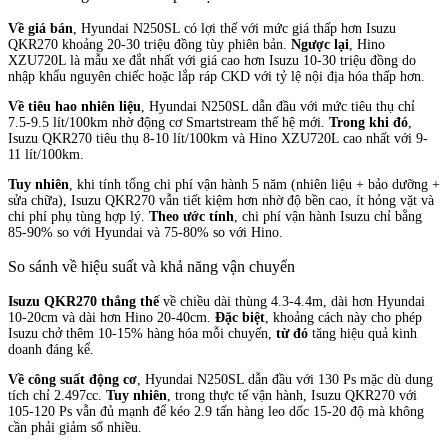
Về giá bán
, Hyundai N250SL có lợi thế với mức giá thấp hơn Isuzu
QKR270 khoảng 20-30 triệu đồng tùy phiên bản.
Ngược lại
, Hino
XZU720L là mẫu xe đắt nhất với giá cao hơn Isuzu 10-30 triệu đồng do
nhập khẩu nguyên chiếc hoặc lắp ráp CKD với tỷ lệ nội địa hóa thấp hơn.
Về tiêu hao nhiên liệu
, Hyundai N250SL dẫn đầu với mức tiêu thụ chỉ
7.5-9.5 lít/100km nhờ động cơ Smartstream thế hệ mới.
Trong khi đó
,
Isuzu QKR270 tiêu thụ 8-10 lít/100km và Hino XZU720L cao nhất với 9-
11 lít/100km.
Tuy nhiên
, khi tính tổng chi phí vận hành 5 năm (nhiên liệu + bảo dưỡng +
sửa chữa), Isuzu QKR270 vẫn tiết kiệm hơn nhờ độ bền cao, ít hỏng vặt và
chi phí phụ tùng hợp lý.
Theo ước tính
, chi phí vận hành Isuzu chỉ bằng
85-90% so với Hyundai và 75-80% so với Hino.
So sánh về hiệu suất và khả năng vận chuyển
Isuzu QKR270 thắng thế
về chiều dài thùng 4.3-4.4m, dài hơn Hyundai
10-20cm và dài hơn Hino 20-40cm.
Đặc biệt
, khoảng cách này cho phép
Isuzu chở thêm 10-15% hàng hóa mỗi chuyến,
từ đó
tăng hiệu quả kinh
doanh đáng kể.
Về công suất động cơ
, Hyundai N250SL dẫn đầu với 130 Ps mặc dù dung
tích chỉ 2.497cc.
Tuy nhiên
, trong thực tế vận hành, Isuzu QKR270 với
105-120 Ps vẫn đủ mạnh để kéo 2.9 tấn hàng leo dốc 15-20 độ mà không
cần phải giảm số nhiều.