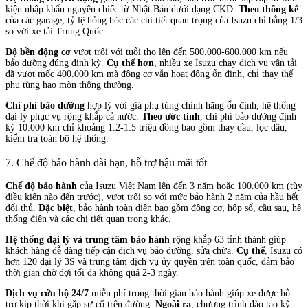
kiện nhập khẩu nguyên chiếc từ Nhật Bản dưới dạng CKD.
Theo thống kê
của các garage, tỷ lệ hỏng hóc các chi tiết quan trọng của Isuzu chỉ bằng 1/3
so với xe tải Trung Quốc.
Độ bền động cơ
vượt trội với tuổi thọ lên đến 500.000-600.000 km nếu
bảo dưỡng đúng định kỳ.
Cụ thể hơn
, nhiều xe Isuzu chạy dịch vụ vận tải
đã vượt mốc 400.000 km mà động cơ vẫn hoạt động ổn định, chỉ thay thế
phụ tùng hao mòn thông thường.
Chi phí bảo dưỡng
hợp lý với giá phụ tùng chính hãng ổn định, hệ thống
đại lý phục vụ rộng khắp cả nước.
Theo ước tính
, chi phí bảo dưỡng định
kỳ 10.000 km chỉ khoảng 1.2-1.5 triệu đồng bao gồm thay dầu, lọc dầu,
kiểm tra toàn bộ hệ thống.
7. Chế độ bảo hành dài hạn, hỗ trợ hậu mãi tốt
Chế độ bảo hành
của Isuzu Việt Nam lên đến 3 năm hoặc 100.000 km (tùy
điều kiện nào đến trước), vượt trội so với mức bảo hành 2 năm của hầu hết
đối thủ.
Đặc biệt
, bảo hành toàn diện bao gồm động cơ, hộp số, cầu sau, hệ
thống điện và các chi tiết quan trọng khác.
Hệ thống đại lý và trung tâm bảo hành
rộng khắp 63 tỉnh thành giúp
khách hàng dễ dàng tiếp cận dịch vụ bảo dưỡng, sửa chữa.
Cụ thể
, Isuzu có
hơn 120 đại lý 3S và trung tâm dịch vụ ủy quyền trên toàn quốc, đảm bảo
thời gian chờ đợi tối đa không quá 2-3 ngày.
Dịch vụ cứu hộ 24/7
miễn phí trong thời gian bảo hành giúp xe được hỗ
trợ kịp thời khi gặp sự cố trên đường.
Ngoài ra
, chương trình đào tạo kỹ