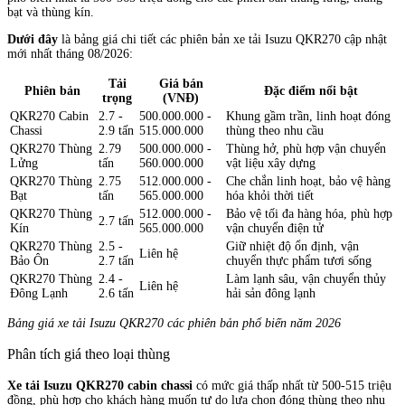
bạt và thùng kín.
Dưới đây
là bảng giá chi tiết các phiên bản xe tải Isuzu QKR270 cập nhật
mới nhất tháng 08/2026:
Tải
Giá bán
Phiên bản
Đặc điểm nổi bật
trọng
(VNĐ)
QKR270 Cabin
2.7 -
500.000.000 -
Khung gầm trần, linh hoạt đóng
Chassi
2.9 tấn
515.000.000
thùng theo nhu cầu
QKR270 Thùng
2.79
500.000.000 -
Thùng hở, phù hợp vận chuyển
Lửng
tấn
560.000.000
vật liệu xây dựng
QKR270 Thùng
2.75
512.000.000 -
Che chắn linh hoạt, bảo vệ hàng
Bạt
tấn
565.000.000
hóa khỏi thời tiết
QKR270 Thùng
512.000.000 -
Bảo vệ tối đa hàng hóa, phù hợp
2.7 tấn
Kín
565.000.000
vận chuyển điện tử
QKR270 Thùng
2.5 -
Giữ nhiệt độ ổn định, vận
Liên hệ
Bảo Ôn
2.7 tấn
chuyển thực phẩm tươi sống
QKR270 Thùng
2.4 -
Làm lạnh sâu, vận chuyển thủy
Liên hệ
Đông Lạnh
2.6 tấn
hải sản đông lạnh
Bảng giá xe tải Isuzu QKR270 các phiên bản phổ biến năm 2026
Phân tích giá theo loại thùng
Xe tải Isuzu QKR270 cabin chassi
có mức giá thấp nhất từ 500-515 triệu
đồng, phù hợp cho khách hàng muốn tự do lựa chọn đóng thùng theo nhu