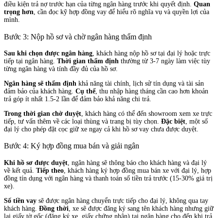
điều kiện trả nợ trước hạn của từng ngân hàng trước khi quyết định.
Quan
trọng hơn
, cần đọc kỹ hợp đồng vay để hiểu rõ nghĩa vụ và quyền lợi của
mình.
Bước 3: Nộp hồ sơ và chờ ngân hàng thẩm định
Sau khi chọn được ngân hàng
, khách hàng nộp hồ sơ tại đại lý hoặc trực
tiếp tại ngân hàng.
Thời gian thẩm định
thường từ 3-7 ngày làm việc tùy
từng ngân hàng và tính đầy đủ của hồ sơ.
Ngân hàng sẽ thẩm định
khả năng tài chính, lịch sử tín dụng và tài sản
đảm bảo của khách hàng.
Cụ thể
, thu nhập hàng tháng cần cao hơn khoản
trả góp ít nhất 1.5-2 lần để đảm bảo khả năng chi trả.
Trong thời gian chờ duyệt
, khách hàng có thể đến showroom xem xe trực
tiếp, tư vấn thêm về các loại thùng và trang bị tùy chọn.
Đặc biệt
, một số
đại lý cho phép đặt cọc giữ xe ngay cả khi hồ sơ vay chưa được duyệt.
Bước 4: Ký hợp đồng mua bán và giải ngân
Khi hồ sơ được duyệt
, ngân hàng sẽ thông báo cho khách hàng và đại lý
về kết quả.
Tiếp theo
, khách hàng ký hợp đồng mua bán xe với đại lý, hợp
đồng tín dụng với ngân hàng và thanh toán số tiền trả trước (15-30% giá trị
xe).
Số tiền vay
sẽ được ngân hàng chuyển trực tiếp cho đại lý, không qua tay
khách hàng.
Đồng thời
, xe sẽ được đăng ký sang tên khách hàng nhưng giữ
lại giấy tờ gốc (đăng ký xe, giấy chứng nhận) tại ngân hàng cho đến khi trả