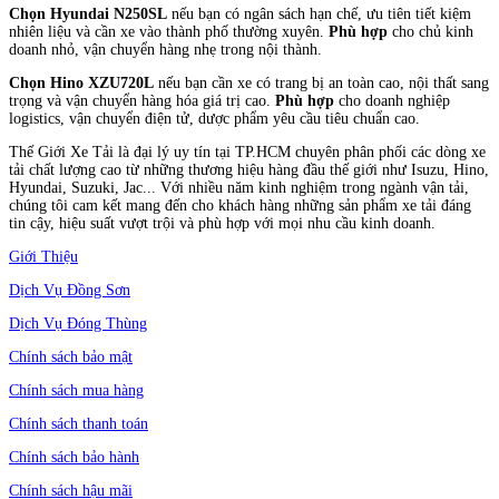
Chọn Hyundai N250SL
nếu bạn có ngân sách hạn chế, ưu tiên tiết kiệm
nhiên liệu và cần xe vào thành phố thường xuyên.
Phù hợp
cho chủ kinh
doanh nhỏ, vận chuyển hàng nhẹ trong nội thành.
Chọn Hino XZU720L
nếu bạn cần xe có trang bị an toàn cao, nội thất sang
trọng và vận chuyển hàng hóa giá trị cao.
Phù hợp
cho doanh nghiệp
logistics, vận chuyển điện tử, dược phẩm yêu cầu tiêu chuẩn cao.
Thế Giới Xe Tải là đại lý uy tín tại TP.HCM chuyên phân phối các dòng xe
tải chất lượng cao từ những thương hiệu hàng đầu thế giới như Isuzu, Hino,
Hyundai, Suzuki, Jac... Với nhiều năm kinh nghiệm trong ngành vận tải,
chúng tôi cam kết mang đến cho khách hàng những sản phẩm xe tải đáng
tin cậy, hiệu suất vượt trội và phù hợp với mọi nhu cầu kinh doanh.
Giới Thiệu
Dịch Vụ Đồng Sơn
Dịch Vụ Đóng Thùng
Chính sách bảo mật
Chính sách mua hàng
Chính sách thanh toán
Chính sách bảo hành
Chính sách hậu mãi