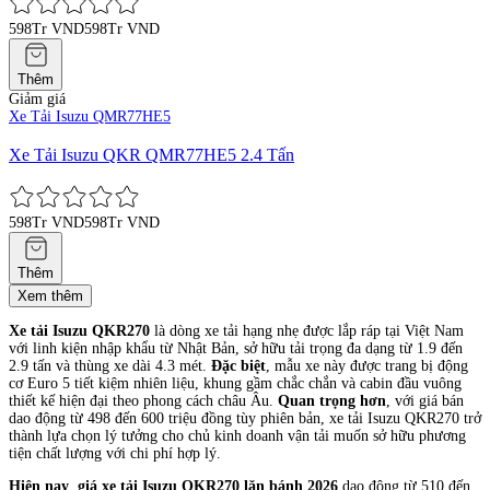
598Tr VND
598Tr VND
Thêm
Giảm giá
Xe Tải Isuzu QMR77HE5
Xe Tải Isuzu QKR QMR77HE5 2.4 Tấn
598Tr VND
598Tr VND
Thêm
Xem thêm
Xe tải Isuzu QKR270
là dòng xe tải hạng nhẹ được lắp ráp tại Việt Nam
với linh kiện nhập khẩu từ Nhật Bản, sở hữu tải trọng đa dạng từ 1.9 đến
2.9 tấn và thùng xe dài 4.3 mét.
Đặc biệt
, mẫu xe này được trang bị động
cơ Euro 5 tiết kiệm nhiên liệu, khung gầm chắc chắn và cabin đầu vuông
thiết kế hiện đại theo phong cách châu Âu.
Quan trọng hơn
, với giá bán
dao động từ 498 đến 600 triệu đồng tùy phiên bản, xe tải Isuzu QKR270 trở
thành lựa chọn lý tưởng cho chủ kinh doanh vận tải muốn sở hữu phương
tiện chất lượng với chi phí hợp lý.
Hiện nay
,
giá xe tải Isuzu QKR270 lăn bánh 2026
dao động từ 510 đến