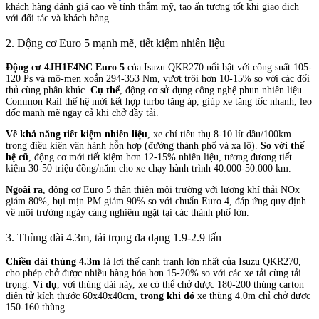
khách hàng đánh giá cao về tính thẩm mỹ, tạo ấn tượng tốt khi giao dịch
với đối tác và khách hàng.
2. Động cơ Euro 5 mạnh mẽ, tiết kiệm nhiên liệu
Động cơ 4JH1E4NC Euro 5
của Isuzu QKR270 nổi bật với công suất 105-
120 Ps và mô-men xoắn 294-353 Nm, vượt trội hơn 10-15% so với các đối
thủ cùng phân khúc.
Cụ thể
, động cơ sử dụng công nghệ phun nhiên liệu
Common Rail thế hệ mới kết hợp turbo tăng áp, giúp xe tăng tốc nhanh, leo
dốc mạnh mẽ ngay cả khi chở đầy tải.
Về khả năng tiết kiệm nhiên liệu
, xe chỉ tiêu thụ 8-10 lít dầu/100km
trong điều kiện vận hành hỗn hợp (đường thành phố và xa lộ).
So với thế
hệ cũ
, động cơ mới tiết kiệm hơn 12-15% nhiên liệu, tương đương tiết
kiệm 30-50 triệu đồng/năm cho xe chạy hành trình 40.000-50.000 km.
Ngoài ra
, động cơ Euro 5 thân thiện môi trường với lượng khí thải NOx
giảm 80%, bụi mịn PM giảm 90% so với chuẩn Euro 4, đáp ứng quy định
về môi trường ngày càng nghiêm ngặt tại các thành phố lớn.
3. Thùng dài 4.3m, tải trọng đa dạng 1.9-2.9 tấn
Chiều dài thùng 4.3m
là lợi thế cạnh tranh lớn nhất của Isuzu QKR270,
cho phép chở được nhiều hàng hóa hơn 15-20% so với các xe tải cùng tải
trọng.
Ví dụ
, với thùng dài này, xe có thể chở được 180-200 thùng carton
điện tử kích thước 60x40x40cm,
trong khi đó
xe thùng 4.0m chỉ chở được
150-160 thùng.