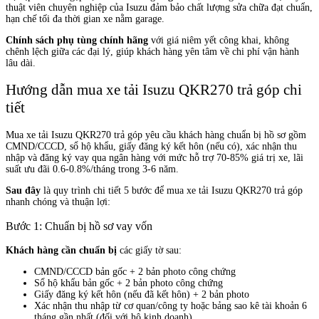
thuật viên chuyên nghiệp của Isuzu đảm bảo chất lượng sửa chữa đạt chuẩn,
hạn chế tối đa thời gian xe nằm garage.
Chính sách phụ tùng chính hãng
với giá niêm yết công khai, không
chênh lệch giữa các đại lý, giúp khách hàng yên tâm về chi phí vận hành
lâu dài.
Hướng dẫn mua xe tải Isuzu QKR270 trả góp chi
tiết
Mua xe tải Isuzu QKR270 trả góp yêu cầu khách hàng chuẩn bị hồ sơ gồm
CMND/CCCD, sổ hộ khẩu, giấy đăng ký kết hôn (nếu có), xác nhận thu
nhập và đăng ký vay qua ngân hàng với mức hỗ trợ 70-85% giá trị xe, lãi
suất ưu đãi 0.6-0.8%/tháng trong 3-6 năm.
Sau đây
là quy trình chi tiết 5 bước để mua xe tải Isuzu QKR270 trả góp
nhanh chóng và thuận lợi:
Bước 1: Chuẩn bị hồ sơ vay vốn
Khách hàng cần chuẩn bị
các giấy tờ sau:
CMND/CCCD bản gốc + 2 bản photo công chứng
Sổ hộ khẩu bản gốc + 2 bản photo công chứng
Giấy đăng ký kết hôn (nếu đã kết hôn) + 2 bản photo
Xác nhận thu nhập từ cơ quan/công ty hoặc bảng sao kê tài khoản 6
tháng gần nhất (đối với hộ kinh doanh)