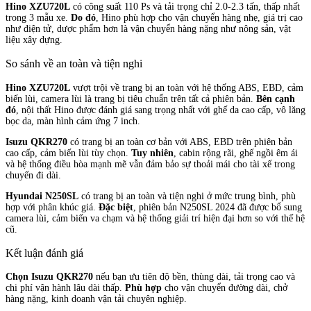
Hino XZU720L
có công suất 110 Ps và tải trọng chỉ 2.0-2.3 tấn, thấp nhất
trong 3 mẫu xe.
Do đó
, Hino phù hợp cho vận chuyển hàng nhẹ, giá trị cao
như điện tử, dược phẩm hơn là vận chuyển hàng nặng như nông sản, vật
liệu xây dựng.
So sánh về an toàn và tiện nghi
Hino XZU720L
vượt trội về trang bị an toàn với hệ thống ABS, EBD, cảm
biến lùi, camera lùi là trang bị tiêu chuẩn trên tất cả phiên bản.
Bên cạnh
đó
, nội thất Hino được đánh giá sang trọng nhất với ghế da cao cấp, vô lăng
bọc da, màn hình cảm ứng 7 inch.
Isuzu QKR270
có trang bị an toàn cơ bản với ABS, EBD trên phiên bản
cao cấp, cảm biến lùi tùy chọn.
Tuy nhiên
, cabin rộng rãi, ghế ngồi êm ái
và hệ thống điều hòa mạnh mẽ vẫn đảm bảo sự thoải mái cho tài xế trong
chuyến đi dài.
Hyundai N250SL
có trang bị an toàn và tiện nghi ở mức trung bình, phù
hợp với phân khúc giá.
Đặc biệt
, phiên bản N250SL 2024 đã được bổ sung
camera lùi, cảm biến va chạm và hệ thống giải trí hiện đại hơn so với thế hệ
cũ.
Kết luận đánh giá
Chọn Isuzu QKR270
nếu bạn ưu tiên độ bền, thùng dài, tải trọng cao và
chi phí vận hành lâu dài thấp.
Phù hợp
cho vận chuyển đường dài, chở
hàng nặng, kinh doanh vận tải chuyên nghiệp.