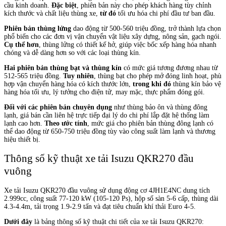
cầu kinh doanh.
Đặc biệt
, phiên bản này cho phép khách hàng tùy chỉnh
kích thước và chất liệu thùng xe,
từ đó
tối ưu hóa chi phí đầu tư ban đầu.
Phiên bản thùng lửng
dao động từ 500-560 triệu đồng, trở thành lựa chọn
phổ biến cho các đơn vị vận chuyển vật liệu xây dựng, nông sản, gạch ngói.
Cụ thể hơn
, thùng lửng có thiết kế hở, giúp việc bốc xếp hàng hóa nhanh
chóng và dễ dàng hơn so với các loại thùng kín.
Hai phiên bản thùng bạt và thùng kín
có mức giá tương đương nhau từ
512-565 triệu đồng.
Tuy nhiên
, thùng bạt cho phép mở đóng linh hoạt, phù
hợp vận chuyển hàng hóa có kích thước lớn,
trong khi đó
thùng kín bảo vệ
hàng hóa tối ưu, lý tưởng cho điện tử, may mặc, thực phẩm đóng gói.
Đối với các phiên bản chuyên dụng
như thùng bảo ôn và thùng đông
lạnh, giá bán cần liên hệ trực tiếp đại lý do chi phí lắp đặt hệ thống làm
lạnh cao hơn.
Theo ước tính
, mức giá cho phiên bản thùng đông lạnh có
thể dao động từ 650-750 triệu đồng tùy vào công suất làm lạnh và thương
hiệu thiết bị.
Thông số kỹ thuật xe tải Isuzu QKR270 đầu
vuông
Xe tải Isuzu QKR270 đầu vuông sử dụng động cơ 4JH1E4NC dung tích
2.999cc, công suất 77-120 kW (105-120 Ps), hộp số sàn 5-6 cấp, thùng dài
4.3-4.4m, tải trọng 1.9-2.9 tấn và đạt tiêu chuẩn khí thải Euro 4-5.
Dưới đây
là bảng thông số kỹ thuật chi tiết của xe tải Isuzu QKR270: