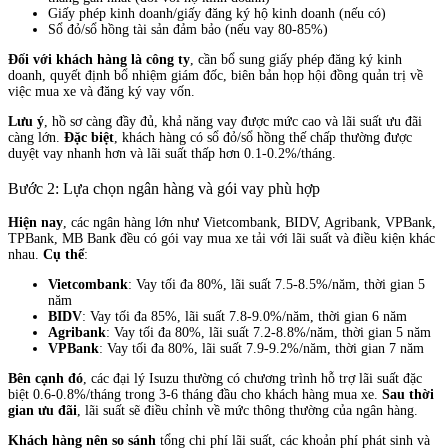
Giấy phép kinh doanh/giấy đăng ký hộ kinh doanh (nếu có)
Sổ đỏ/sổ hồng tài sản đảm bảo (nếu vay 80-85%)
Đối với khách hàng là công ty
, cần bổ sung giấy phép đăng ký kinh
doanh, quyết định bổ nhiệm giám đốc, biên bản họp hội đồng quản trị về
việc mua xe và đăng ký vay vốn.
Lưu ý
, hồ sơ càng đầy đủ, khả năng vay được mức cao và lãi suất ưu đãi
càng lớn.
Đặc biệt
, khách hàng có sổ đỏ/sổ hồng thế chấp thường được
duyệt vay nhanh hơn và lãi suất thấp hơn 0.1-0.2%/tháng.
Bước 2: Lựa chọn ngân hàng và gói vay phù hợp
Hiện nay
, các ngân hàng lớn như Vietcombank, BIDV, Agribank, VPBank,
TPBank, MB Bank đều có gói vay mua xe tải với lãi suất và điều kiện khác
nhau.
Cụ thể
:
Vietcombank
: Vay tối đa 80%, lãi suất 7.5-8.5%/năm, thời gian 5
năm
BIDV
: Vay tối đa 85%, lãi suất 7.8-9.0%/năm, thời gian 6 năm
Agribank
: Vay tối đa 80%, lãi suất 7.2-8.8%/năm, thời gian 5 năm
VPBank
: Vay tối đa 80%, lãi suất 7.9-9.2%/năm, thời gian 7 năm
Bên cạnh đó
, các đại lý Isuzu thường có chương trình hỗ trợ lãi suất đặc
biệt 0.6-0.8%/tháng trong 3-6 tháng đầu cho khách hàng mua xe.
Sau thời
gian ưu đãi
, lãi suất sẽ điều chỉnh về mức thông thường của ngân hàng.
Khách hàng nên so sánh
tổng chi phí lãi suất, các khoản phí phát sinh và