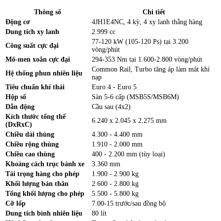
Thông số
Chi tiết
Động cơ
4JH1E4NC, 4 kỳ, 4 xy lanh thẳng hàng
Dung tích xy lanh
2.999 cc
77-120 kW (105-120 Ps) tại 3.200
Công suất cực đại
vòng/phút
Mô-men xoắn cực đại
294-353 Nm tại 1.600-2.800 vòng/phút
Common Rail, Turbo tăng áp làm mát khí
Hệ thống phun nhiên liệu
nạp
Tiêu chuẩn khí thải
Euro 4 - Euro 5
Hộp số
Sàn 5-6 cấp (MSB5S/MSB6M)
Dẫn động
Cầu sau (4x2)
Kích thước tổng thể
6.240 x 2.045 x 2.275 mm
(DxRxC)
Chiều dài thùng
4.300 - 4.400 mm
Chiều rộng thùng
1.910 - 2.000 mm
Chiều cao thùng
400 - 2.200 mm (tùy loại)
Khoảng cách trục bánh xe
3.360 mm
Tải trọng hàng cho phép
1.900 - 2.900 kg
Khối lượng bản thân
2.600 - 2.800 kg
Tổng khối lượng cho phép
5.500 - 5.800 kg
Cỡ lốp
7.00-15 trước/sau đồng bộ
Dung tích bình nhiên liệu
80 lít