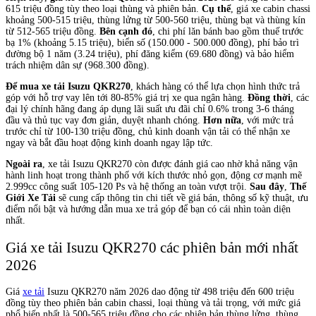
615 triệu đồng tùy theo loại thùng và phiên bản.
Cụ thể
, giá xe cabin chassi
khoảng 500-515 triệu, thùng lửng từ 500-560 triệu, thùng bạt và thùng kín
từ 512-565 triệu đồng.
Bên cạnh đó
, chi phí lăn bánh bao gồm thuế trước
bạ 1% (khoảng 5.15 triệu), biển số (150.000 - 500.000 đồng), phí bảo trì
đường bộ 1 năm (3.24 triệu), phí đăng kiểm (69.680 đồng) và bảo hiểm
trách nhiệm dân sự (968.300 đồng).
Để mua xe tải Isuzu QKR270
, khách hàng có thể lựa chọn hình thức trả
góp với hỗ trợ vay lên tới 80-85% giá trị xe qua ngân hàng.
Đồng thời
, các
đại lý chính hãng đang áp dụng lãi suất ưu đãi chỉ 0.6% trong 3-6 tháng
đầu và thủ tục vay đơn giản, duyệt nhanh chóng.
Hơn nữa
, với mức trả
trước chỉ từ 100-130 triệu đồng, chủ kinh doanh vận tải có thể nhận xe
ngay và bắt đầu hoạt động kinh doanh ngay lập tức.
Ngoài ra
, xe tải Isuzu QKR270 còn được đánh giá cao nhờ khả năng vận
hành linh hoạt trong thành phố với kích thước nhỏ gọn, động cơ mạnh mẽ
2.999cc công suất 105-120 Ps và hệ thống an toàn vượt trội.
Sau đây
,
Thế
Giới Xe Tải
sẽ cung cấp thông tin chi tiết về giá bán, thông số kỹ thuật, ưu
điểm nổi bật và hướng dẫn mua xe trả góp để bạn có cái nhìn toàn diện
nhất.
Giá xe tải Isuzu QKR270 các phiên bản mới nhất
2026
Giá
xe tải
Isuzu QKR270 năm 2026 dao động từ 498 triệu đến 600 triệu
đồng tùy theo phiên bản cabin chassi, loại thùng và tải trọng, với mức giá
phổ biến nhất là 500-565 triệu đồng cho các phiên bản thùng lửng, thùng