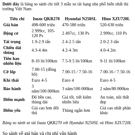
Dưới đây
là bảng so sánh chi tiết 3 mẫu xe tải hạng nhẹ phổ biến nhất thị
trường Việt Nam:
Tiêu chí
Isuzu QKR270
Hyundai N250SL
Hino XZU720L
Giá bán
498-600 triệu
470-580 triệu
520-630 triệu
2.999cc, 105-
Động cơ
2.497cc, 130 Ps
2.999cc, 110 Ps
120 Ps
Tải trọng
1.9-2.9 tấn
2.4-2.5 tấn
2.0-2.3 tấn
Chiều dài
4.3-4.4m
4.2-4.3m
4.0-4.2m
thùng
Tiêu hao
8-10 lít/100km
7.5-9.5 lít/100km
9-11 lít/100km
nhiên liệu
7.00-15 (đồng
Cỡ lốp
7.00-15 / 7.50-16
7.00-16 / 7.50-16
bộ)
Khí thải
Euro 4-5
Euro 4
Euro 4-5
3
Bảo hành
3 năm/100.000km
2 năm/80.000km
năm/100.000km
Độ bền cao,
Giá tốt, tiết kiệm
An toàn, nội thất
Điểm mạnh
thùng dài
nhiên liệu
đẹp
Giá cao hơn đối
Giá cao nhất phân
Điểm yếu
Thùng ngắn hơn
thủ
khúc
Bảng so sánh xe tải Isuzu QKR270 với Hyundai N250SL và Hino XZU720L
So sánh về giá bán và chi phí vận hành