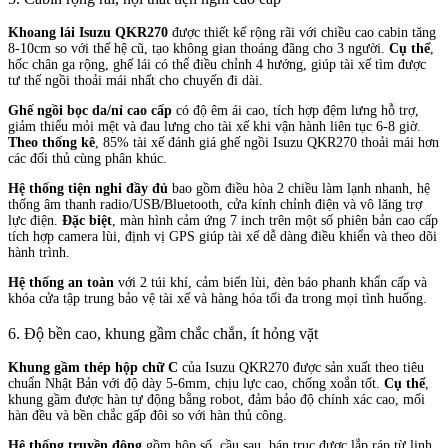
Khoang lái Isuzu QKR270
được thiết kế rộng rãi với chiều cao cabin tăng
8-10cm so với thế hệ cũ, tạo không gian thoáng đãng cho 3 người.
Cụ thể
,
hốc chân ga rộng, ghế lái có thể điều chỉnh 4 hướng, giúp tài xế tìm được
tư thế ngồi thoải mái nhất cho chuyến đi dài.
Ghế ngồi bọc da/nỉ cao cấp
có độ êm ái cao, tích hợp đệm lưng hỗ trợ,
giảm thiểu mỏi mệt và đau lưng cho tài xế khi vận hành liên tục 6-8 giờ.
Theo thống kê
, 85% tài xế đánh giá ghế ngồi Isuzu QKR270 thoải mái hơn
các đối thủ cùng phân khúc.
Hệ thống tiện nghi đầy đủ
bao gồm điều hòa 2 chiều làm lạnh nhanh, hệ
thống âm thanh radio/USB/Bluetooth, cửa kính chỉnh điện và vô lăng trợ
lực điện.
Đặc biệt
, màn hình cảm ứng 7 inch trên một số phiên bản cao cấp
tích hợp camera lùi, định vị GPS giúp tài xế dễ dàng điều khiển và theo dõi
hành trình.
Hệ thống an toàn
với 2 túi khí, cảm biến lùi, đèn báo phanh khẩn cấp và
khóa cửa tập trung bảo vệ tài xế và hàng hóa tối đa trong mọi tình huống.
6. Độ bền cao, khung gầm chắc chắn, ít hỏng vặt
Khung gầm thép hộp chữ C
của Isuzu QKR270 được sản xuất theo tiêu
chuẩn Nhật Bản với độ dày 5-6mm, chịu lực cao, chống xoắn tốt.
Cụ thể
,
khung gầm được hàn tự động bằng robot, đảm bảo độ chính xác cao, mối
hàn đều và bền chắc gấp đôi so với hàn thủ công.
Hệ thống truyền động
gồm hộp số, cầu sau, bán trục được lắp ráp từ linh