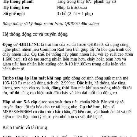
Hệ thống phanh
Tang trống thủy lực, phanh tay cơ
Hệ thống treo
Nhíp lá trước/sau
Số ghế ngồi
3 chỗ (2 lái + 1 phụ)
Bảng thông số kỹ thuật xe tải Isuzu QKR270 đầu vuông
Hệ thống động cơ và truyền động
Động cơ 4JH1E4NC
là trái tim của xe tải Isuzu QKR270, sử dụng công
nghệ phun nhiên liệu Common Rail tiên tiến giúp tối ưu hóa quá trình đốt
cháy nhiên liệu.
Cụ thể
, hệ thống này phun nhiên liệu với áp suất cao (trên
1.600 bar),
từ đó
tạo sương nhiên liệu mịn hơn, cháy hoàn toàn hơn và
giảm tiêu hao nhiên liệu xuống còn 8-10 lít/100km trong điều kiện vận
hành thực tế.
Turbo tăng áp làm mát khí nạp
giúp động cơ sinh công suất mạnh mẽ
105-120 Ps mặc dù dung tích chỉ 2.999cc.
Đặc biệt
, hệ thống này tăng
lượng oxy nạp vào xy lanh,
đồng thời
làm mát khí nạp xuống nhiệt độ tối
ưu,
từ đó
nâng cao hiệu suất đốt cháy và kéo dài tuổi thọ động cơ.
Hộp số sàn 5-6 cấp
được sản xuất theo tiêu chuẩn Nhật Bản với tỷ số
truyền được tối ưu hóa cho xe tải hạng nhẹ.
Cụ thể hơn
, hộp số
MSB5S/MSB6M có cấu trúc chắc chắn, độ bền cao, vận hành êm ái và tiết
kiệm nhiên liệu nhờ tỷ số truyền nhỏ hơn so với thế hệ cũ.
Kích thước và tải trọng