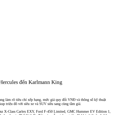
i Hercules đến Karlmann King
dung làm rõ tiêu chí xếp hạng, mức giá quy đổi VNĐ và thông số kỹ thuật
ckup triệu đô với siêu xe và SUV siêu sang cùng tầm giá.
s-Benz X-Class Carlex EXY, Ford F-450 Limited, GMC Hummer EV Edition 1,