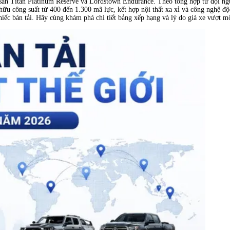
 Titan Platinum Reserve và Lordstown Endurance. Theo tổng hợp từ đội ngũ c
 hữu công suất từ 400 đến 1.300 mã lực, kết hợp nội thất xa xỉ và công nghệ độ
iếc bán tải. Hãy cùng khám phá chi tiết bảng xếp hạng và lý do giá xe vượt mố