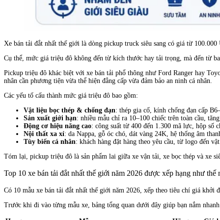
Xe bán tải đắt nhất thế giới là dòng pickup truck siêu sang có giá từ 100.000
Cụ thể, mức giá triệu đô không đến từ kích thước hay tải trọng, mà đến từ ba 
Pickup triệu đô khác biệt với xe bán tải phổ thông như Ford Ranger hay Toy
nhân cần phương tiện vừa thể hiện đẳng cấp vừa đảm bảo an ninh cá nhân.
Các yếu tố cấu thành mức giá triệu đô bao gồm:
Vật liệu bọc thép & chống đạn
: thép gia cố, kính chống đạn cấp B
Sản xuất giới hạn
: nhiều mẫu chỉ ra 10–100 chiếc trên toàn cầu, tăng
Động cơ hiệu năng cao
: công suất từ 400 đến 1.300 mã lực, hộp số 
Nội thất xa xỉ
: da Nappa, gỗ óc chó, dát vàng 24K, hệ thống âm than
Tùy biến cá nhân
: khách hàng đặt hàng theo yêu cầu, từ logo đến vật 
Tóm lại, pickup triệu đô là sản phẩm lai giữa xe vận tải, xe bọc thép và xe
Top 10 xe bán tải đắt nhất thế giới năm 2026 được xếp hạng như thế 
Có 10 mẫu xe bán tải đắt nhất thế giới năm 2026, xếp theo tiêu chí giá khở
Trước khi đi vào từng mẫu xe, bảng tổng quan dưới đây giúp bạn nắm nhanh