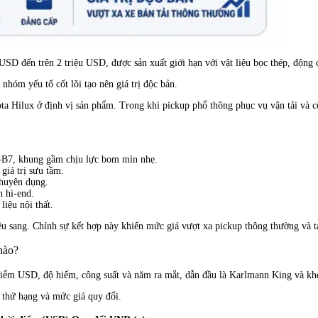
 USD đến trên 2 triệu USD, được sản xuất giới hạn với vật liệu bọc thép, động c
nhóm yếu tố cốt lõi tạo nên giá trị độc bản.
ota Hilux ở định vị sản phẩm. Trong khi pickup phổ thông phục vụ vận tải và c
6–B7, khung gầm chịu lực bom mìn nhẹ.
 giá trị sưu tầm.
chuyên dụng.
h hi-end.
liệu nội thất.
 siêu sang. Chính sự kết hợp này khiến mức giá vượt xa pickup thông thường và
nào?
i điểm USD, độ hiếm, công suất và năm ra mắt, dẫn đầu là Karlmann King và k
 thứ hạng và mức giá quy đổi.