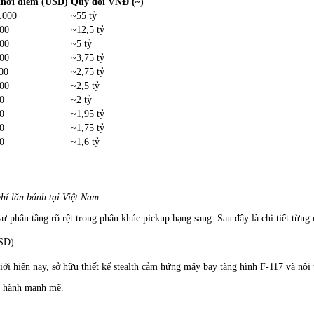
khởi điểm (USD)
Quy đổi VNĐ (~)
.000
~55 tỷ
00
~12,5 tỷ
00
~5 tỷ
00
~3,75 tỷ
00
~2,75 tỷ
00
~2,5 tỷ
0
~2 tỷ
0
~1,95 tỷ
0
~1,75 tỷ
0
~1,6 tỷ
hí lăn bánh tại Việt Nam.
sự phân tầng rõ rệt trong phân khúc pickup hạng sang. Sau đây là chi tiết từng
USD)
ới hiện nay, sở hữu thiết kế stealth cảm hứng máy bay tàng hình F-117 và nội 
n hành mạnh mẽ.