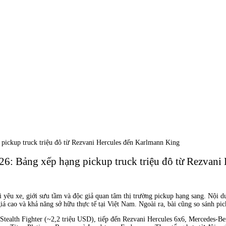
 pickup truck triệu đô từ Rezvani Hercules đến Karlmann King
026: Bảng xếp hạng pickup truck triệu đô từ Rezvan
ời yêu xe, giới sưu tầm và độc giả quan tâm thị trường pickup hạng sang. Nội 
giá cao và khả năng sở hữu thực tế tại Việt Nam. Ngoài ra, bài cũng so sánh pi
d Stealth Fighter (~2,2 triệu USD), tiếp đến Rezvani Hercules 6x6, Mercede