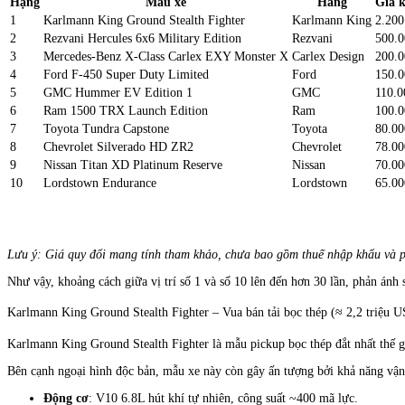
Hạng
Mẫu xe
Hãng
Giá 
1
Karlmann King Ground Stealth Fighter
Karlmann King
2.200
2
Rezvani Hercules 6x6 Military Edition
Rezvani
500.0
3
Mercedes-Benz X-Class Carlex EXY Monster X
Carlex Design
200.0
4
Ford F-450 Super Duty Limited
Ford
150.0
5
GMC Hummer EV Edition 1
GMC
110.0
6
Ram 1500 TRX Launch Edition
Ram
100.0
7
Toyota Tundra Capstone
Toyota
80.00
8
Chevrolet Silverado HD ZR2
Chevrolet
78.00
9
Nissan Titan XD Platinum Reserve
Nissan
70.00
10
Lordstown Endurance
Lordstown
65.00
Lưu ý: Giá quy đổi mang tính tham khảo, chưa bao gồm thuế nhập khẩu và p
Như vậy, khoảng cách giữa vị trí số 1 và số 10 lên đến hơn 30 lần, phản ánh 
Karlmann King Ground Stealth Fighter – Vua bán tải bọc thép (≈ 2,2 triệu 
Karlmann King Ground Stealth Fighter là mẫu pickup bọc thép đắt nhất thế gi
Bên cạnh ngoại hình độc bản, mẫu xe này còn gây ấn tượng bởi khả năng vậ
Động cơ
: V10 6.8L hút khí tự nhiên, công suất ~400 mã lực.