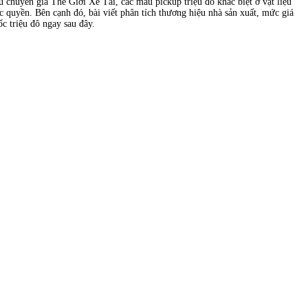
huyên gia Thế Giới Xe Tải, các mẫu pickup triệu đô khác biệt ở vật liệu
c quyền. Bên cạnh đó, bài viết phân tích thương hiệu nhà sản xuất, mức giá
c triệu đô ngay sau đây.