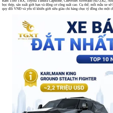
Ram 1500 TRX, Toyota Tundra Capstone, Chevrolet Silverado HD ZR2, Nissan
bọc thép, sản xuất giới hạn và động cơ công suất cao. Cụ thể, mỗi mẫu xe sở
quy đổi VNĐ và yếu tố khiến giới siêu giàu chi hàng chục tỷ đồng cho một ch