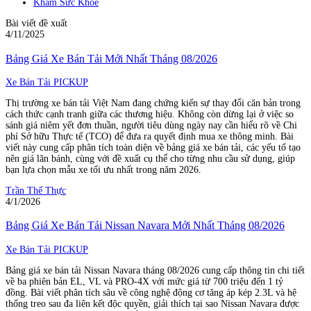
Khám Sức Khỏe
Bài viết đề xuất
4/11/2025
Bảng Giá Xe Bán Tải Mới Nhất Tháng 08/2026
Xe Bán Tải PICKUP
Thị trường xe bán tải Việt Nam đang chứng kiến sự thay đổi căn bản trong
cách thức cạnh tranh giữa các thương hiệu. Không còn dừng lại ở việc so
sánh giá niêm yết đơn thuần, người tiêu dùng ngày nay cần hiểu rõ về Chi
phí Sở hữu Thực tế (TCO) để đưa ra quyết định mua xe thông minh. Bài
viết này cung cấp phân tích toàn diện về bảng giá xe bán tải, các yếu tố tạo
nên giá lăn bánh, cùng với đề xuất cụ thể cho từng nhu cầu sử dụng, giúp
bạn lựa chọn mẫu xe tối ưu nhất trong năm 2026.
Trần Thế Thực
4/1/2026
Bảng Giá Xe Bán Tải Nissan Navara Mới Nhất Tháng 08/2026
Xe Bán Tải PICKUP
Bảng giá xe bán tải Nissan Navara tháng 08/2026 cung cấp thông tin chi tiết
về ba phiên bản EL, VL và PRO-4X với mức giá từ 700 triệu đến 1 tỷ
đồng. Bài viết phân tích sâu về công nghệ động cơ tăng áp kép 2.3L và hệ
thống treo sau đa liên kết độc quyền, giải thích tại sao Nissan Navara được