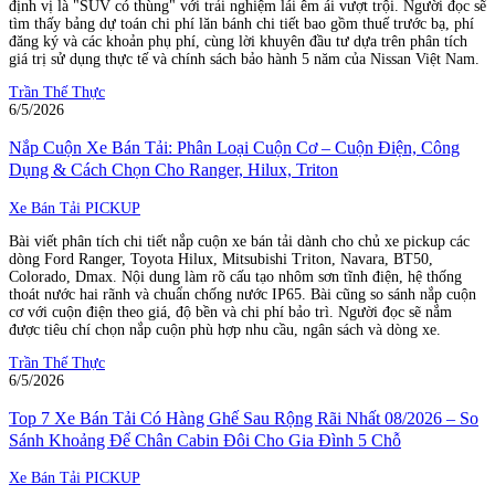
định vị là "SUV có thùng" với trải nghiệm lái êm ái vượt trội. Người đọc sẽ
tìm thấy bảng dự toán chi phí lăn bánh chi tiết bao gồm thuế trước bạ, phí
đăng ký và các khoản phụ phí, cùng lời khuyên đầu tư dựa trên phân tích
giá trị sử dụng thực tế và chính sách bảo hành 5 năm của Nissan Việt Nam.
Trần Thế Thực
6/5/2026
Nắp Cuộn Xe Bán Tải: Phân Loại Cuộn Cơ – Cuộn Điện, Công
Dụng & Cách Chọn Cho Ranger, Hilux, Triton
Xe Bán Tải PICKUP
Bài viết phân tích chi tiết nắp cuộn xe bán tải dành cho chủ xe pickup các
dòng Ford Ranger, Toyota Hilux, Mitsubishi Triton, Navara, BT50,
Colorado, Dmax. Nội dung làm rõ cấu tạo nhôm sơn tĩnh điện, hệ thống
thoát nước hai rãnh và chuẩn chống nước IP65. Bài cũng so sánh nắp cuộn
cơ với cuộn điện theo giá, độ bền và chi phí bảo trì. Người đọc sẽ nắm
được tiêu chí chọn nắp cuộn phù hợp nhu cầu, ngân sách và dòng xe.
Trần Thế Thực
6/5/2026
Top 7 Xe Bán Tải Có Hàng Ghế Sau Rộng Rãi Nhất 08/2026 – So
Sánh Khoảng Để Chân Cabin Đôi Cho Gia Đình 5 Chỗ
Xe Bán Tải PICKUP