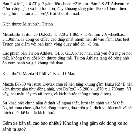
Bản 2.4 MT, 2.4 AT giữ gầm tiêu chuẩn ~216mm. Bản 2.8 AT Adventure
được nâng gầm và lốp lớn hơn, đẩy khoảng sáng gầm lên ~310mm theo
công bố nhà sản xuất, vượt trội cho off-road.
Kích thước Mitsubishi Triton
Mitsubishi Triton có DxRxC ~5.320 x 1.865 x 1.795mm với wheelbase
3.130mm, là dòng có chiều cao thấp nhất nhóm nên dễ vào hầm. Đặc biệt,
Triton ghi điểm với bán kính vòng quay nhỏ chỉ ~5,9m.
Các phiên bản Triton Athlete, GLS, GLX khác nhau chủ yếu ở trang bị nội
thất, không thay đổi kích thước tổng thể. Triton Athlete tăng độ rộng nhờ
ốp vòm bánh và giả khung thể thao.
Kích thước Mazda BT-50 và Isuzu D-Max
Mazda BT-50 và Isuzu D-Max chia sẻ nền tảng khung gầm Isuzu RZ4E nên
kích thước gần như đồng nhất, với DxRxC ~5.280 x 1.870 x 1.790mm. Vì
vậy, hai mẫu này có tải trọng và kích thước thùng tương đương.
Sự khác biệt chính nằm ở thiết kế ngoại thất, lưới tản nhiệt và nội thất.
Người mua chọn giữa hai dòng thường dựa trên giá, dịch vụ hậu mãi và sở
thích thiết kế hơn là kích thước.
Gầm xe bán tải cao bao nhiêu? Khoảng sáng gầm các dòng xe so
sánh ra sao?