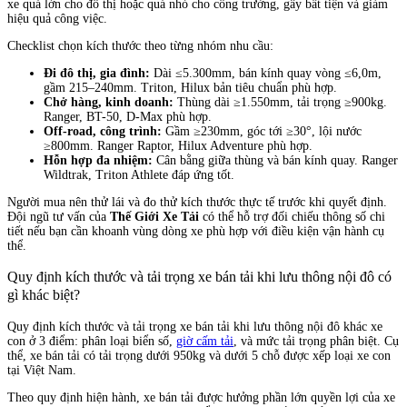
xe quá lớn cho đô thị hoặc quá nhỏ cho công trường, gây bất tiện và giảm
hiệu quả công việc.
Checklist chọn kích thước theo từng nhóm nhu cầu:
Đi đô thị, gia đình:
Dài ≤5.300mm, bán kính quay vòng ≤6,0m,
gầm 215–240mm. Triton, Hilux bản tiêu chuẩn phù hợp.
Chở hàng, kinh doanh:
Thùng dài ≥1.550mm, tải trọng ≥900kg.
Ranger, BT-50, D-Max phù hợp.
Off-road, công trình:
Gầm ≥230mm, góc tới ≥30°, lội nước
≥800mm. Ranger Raptor, Hilux Adventure phù hợp.
Hỗn hợp đa nhiệm:
Cân bằng giữa thùng và bán kính quay. Ranger
Wildtrak, Triton Athlete đáp ứng tốt.
Người mua nên thử lái và đo thử kích thước thực tế trước khi quyết định.
Đội ngũ tư vấn của
Thế Giới Xe Tải
có thể hỗ trợ đối chiếu thông số chi
tiết nếu bạn cần khoanh vùng dòng xe phù hợp với điều kiện vận hành cụ
thể.
Quy định kích thước và tải trọng xe bán tải khi lưu thông nội đô có
gì khác biệt?
Quy định kích thước và tải trọng xe bán tải khi lưu thông nội đô khác xe
con ở 3 điểm: phân loại biển số,
giờ cấm tải
, và mức tải trọng phân biệt. Cụ
thể, xe bán tải có tải trọng dưới 950kg và dưới 5 chỗ được xếp loại xe con
tại Việt Nam.
Theo quy định hiện hành, xe bán tải được hưởng phần lớn quyền lợi của xe