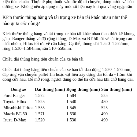
kiện tiêu chuẩn. Thực tế phụ thuộc vào tốc độ di chuyển, dòng nước và bảo
dưỡng xe. Không nên áp dụng máy móc số liệu này khi qua vùng ngập sâu.
Kích thước thùng hàng và tải trọng xe bán tải khác nhau như thế
nào giữa các dòng?
Kích thước thùng hàng và tải trọng xe bán tải khác nhau theo thiết kế khung
gầm: Ranger thắng về độ rộng thùng, D-Max và BT-50 tốt về tải trọng cao
nhất nhóm, Hilux tối ưu về cân bằng. Cụ thể, thùng dài 1.520–1.572mm,
rộng 1.530–1.584mm, sâu 510–550mm.
Chiều dài thùng hàng tiêu chuẩn của xe bán tải
Chiều dài thùng hàng tiêu chuẩn của xe bán tải dao động 1.520–1.572mm,
đáp ứng vận chuyển pallet 1m hoặc vật liệu xây dựng dài tối đa ~1,5m khi
đóng cửa hậu. Để mở rộng, người dùng có thể hạ cửa hậu khi chở hàng dài.
Dòng xe
Dài thùng (mm)
Rộng thùng (mm)
Sâu thùng (mm)
Ford Ranger
1.572
1.584
525
Toyota Hilux
1.525
1.540
480
Mitsubishi Triton
1.555
1.545
525
Mazda BT-50
1.571
1.530
490
Isuzu D-Max
1.520
1.530
490