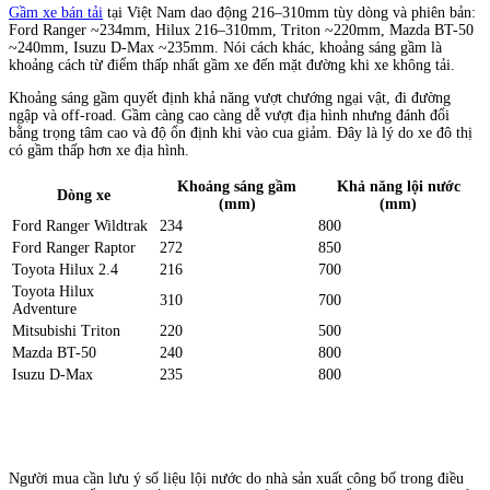
Gầm xe bán tải
tại Việt Nam dao động 216–310mm tùy dòng và phiên bản:
Ford Ranger ~234mm, Hilux 216–310mm, Triton ~220mm, Mazda BT-50
~240mm, Isuzu D-Max ~235mm. Nói cách khác, khoảng sáng gầm là
khoảng cách từ điểm thấp nhất gầm xe đến mặt đường khi xe không tải.
Khoảng sáng gầm quyết định khả năng vượt chướng ngại vật, đi đường
ngập và off-road. Gầm càng cao càng dễ vượt địa hình nhưng đánh đổi
bằng trọng tâm cao và độ ổn định khi vào cua giảm. Đây là lý do xe đô thị
có gầm thấp hơn xe địa hình.
Khoảng sáng gầm
Khả năng lội nước
Dòng xe
(mm)
(mm)
Ford Ranger Wildtrak
234
800
Ford Ranger Raptor
272
850
Toyota Hilux 2.4
216
700
Toyota Hilux
310
700
Adventure
Mitsubishi Triton
220
500
Mazda BT-50
240
800
Isuzu D-Max
235
800
Người mua cần lưu ý số liệu lội nước do nhà sản xuất công bố trong điều