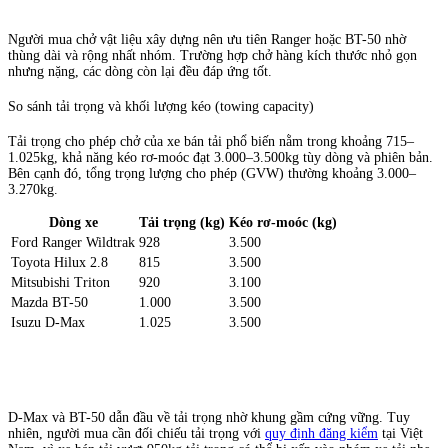
Người mua chở vật liệu xây dựng nên ưu tiên Ranger hoặc BT-50 nhờ
thùng dài và rộng nhất nhóm. Trường hợp chở hàng kích thước nhỏ gọn
nhưng nặng, các dòng còn lại đều đáp ứng tốt.
So sánh tải trọng và khối lượng kéo (towing capacity)
Tải trọng cho phép chở của xe bán tải phổ biến nằm trong khoảng 715–
1.025kg, khả năng kéo rơ-moóc đạt 3.000–3.500kg tùy dòng và phiên bản.
Bên cạnh đó, tổng trọng lượng cho phép (GVW) thường khoảng 3.000–
3.270kg.
Dòng xe
Tải trọng (kg)
Kéo rơ-moóc (kg)
Ford Ranger Wildtrak
928
3.500
Toyota Hilux 2.8
815
3.500
Mitsubishi Triton
920
3.100
Mazda BT-50
1.000
3.500
Isuzu D-Max
1.025
3.500
D-Max và BT-50 dẫn đầu về tải trọng nhờ khung gầm cứng vững. Tuy
nhiên, người mua cần đối chiếu tải trọng với
quy định đăng kiểm
tại Việt