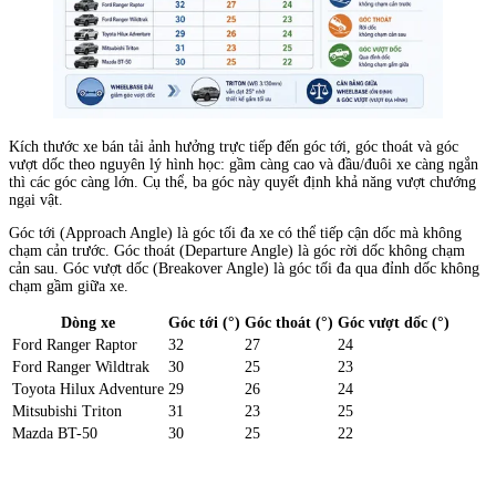
Kích thước xe bán tải ảnh hưởng trực tiếp đến góc tới, góc thoát và góc
vượt dốc theo nguyên lý hình học: gầm càng cao và đầu/đuôi xe càng ngắn
thì các góc càng lớn. Cụ thể, ba góc này quyết định khả năng vượt chướng
ngại vật.
Góc tới (Approach Angle) là góc tối đa xe có thể tiếp cận dốc mà không
chạm cản trước. Góc thoát (Departure Angle) là góc rời dốc không chạm
cản sau. Góc vượt dốc (Breakover Angle) là góc tối đa qua đỉnh dốc không
chạm gầm giữa xe.
Dòng xe
Góc tới (°)
Góc thoát (°)
Góc vượt dốc (°)
Ford Ranger Raptor
32
27
24
Ford Ranger Wildtrak
30
25
23
Toyota Hilux Adventure
29
26
24
Mitsubishi Triton
31
23
25
Mazda BT-50
30
25
22