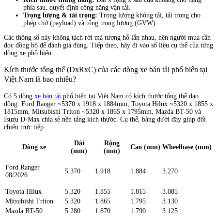
phía sau, quyết định công năng vận tải.
Trọng lượng & tải trọng:
Trọng lượng không tải, tải trọng cho
phép chở (payload) và tổng trọng lượng (GVW).
Các thông số này không tách rời mà tương hỗ lẫn nhau, nên người mua cần
đọc đồng bộ để đánh giá đúng. Tiếp theo, hãy đi vào số liệu cụ thể của từng
dòng xe phổ biến.
Kích thước tổng thể (DxRxC) của các dòng xe bán tải phổ biến tại
Việt Nam là bao nhiêu?
Có 5 dòng
xe bán tải
phổ biến tại Việt Nam có kích thước tổng thể dao
động: Ford Ranger ~5370 x 1918 x 1884mm, Toyota Hilux ~5320 x 1855 x
1815mm, Mitsubishi Triton ~5320 x 1865 x 1795mm, Mazda BT-50 và
Isuzu D-Max chia sẻ nền tảng kích thước. Cụ thể, bảng dưới đây giúp đối
chiếu trực tiếp.
Dài
Rộng
Dòng xe
Cao (mm)
Wheelbase (mm)
(mm)
(mm)
Ford Ranger
5.370
1.918
1.884
3.270
08/2026
Toyota Hilux
5.320
1.855
1.815
3.085
Mitsubishi Triton
5.320
1.865
1.795
3.130
Mazda BT-50
5.280
1.870
1.790
3.125