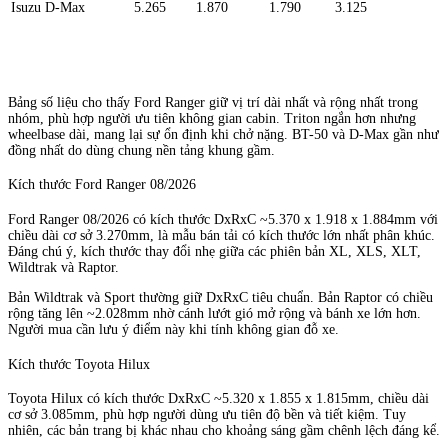
Isuzu D-Max
5.265
1.870
1.790
3.125
Bảng số liệu cho thấy Ford Ranger giữ vị trí dài nhất và rộng nhất trong
nhóm, phù hợp người ưu tiên không gian cabin. Triton ngắn hơn nhưng
wheelbase dài, mang lại sự ổn định khi chở nặng. BT-50 và D-Max gần như
đồng nhất do dùng chung nền tảng khung gầm.
Kích thước Ford Ranger 08/2026
Ford Ranger 08/2026 có kích thước DxRxC ~5.370 x 1.918 x 1.884mm với
chiều dài cơ sở 3.270mm, là mẫu bán tải có kích thước lớn nhất phân khúc.
Đáng chú ý, kích thước thay đổi nhẹ giữa các phiên bản XL, XLS, XLT,
Wildtrak và Raptor.
Bản Wildtrak và Sport thường giữ DxRxC tiêu chuẩn. Bản Raptor có chiều
rộng tăng lên ~2.028mm nhờ cánh lướt gió mở rộng và bánh xe lớn hơn.
Người mua cần lưu ý điểm này khi tính không gian đỗ xe.
Kích thước Toyota Hilux
Toyota Hilux có kích thước DxRxC ~5.320 x 1.855 x 1.815mm, chiều dài
cơ sở 3.085mm, phù hợp người dùng ưu tiên độ bền và tiết kiệm. Tuy
nhiên, các bản trang bị khác nhau cho khoảng sáng gầm chênh lệch đáng kể.