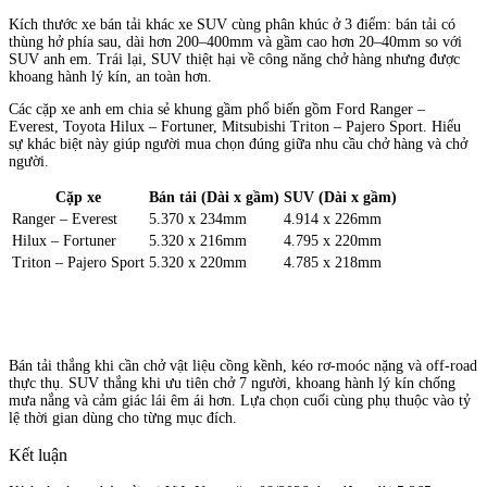
Kích thước xe bán tải khác xe SUV cùng phân khúc ở 3 điểm: bán tải có
thùng hở phía sau, dài hơn 200–400mm và gầm cao hơn 20–40mm so với
SUV anh em. Trái lại, SUV thiệt hại về công năng chở hàng nhưng được
khoang hành lý kín, an toàn hơn.
Các cặp xe anh em chia sẻ khung gầm phổ biến gồm Ford Ranger –
Everest, Toyota Hilux – Fortuner, Mitsubishi Triton – Pajero Sport. Hiểu
sự khác biệt này giúp người mua chọn đúng giữa nhu cầu chở hàng và chở
người.
Cặp xe
Bán tải (Dài x gầm)
SUV (Dài x gầm)
Ranger – Everest
5.370 x 234mm
4.914 x 226mm
Hilux – Fortuner
5.320 x 216mm
4.795 x 220mm
Triton – Pajero Sport
5.320 x 220mm
4.785 x 218mm
Bán tải thắng khi cần chở vật liệu cồng kềnh, kéo rơ-moóc nặng và off-road
thực thụ. SUV thắng khi ưu tiên chở 7 người, khoang hành lý kín chống
mưa nắng và cảm giác lái êm ái hơn. Lựa chọn cuối cùng phụ thuộc vào tỷ
lệ thời gian dùng cho từng mục đích.
Kết luận