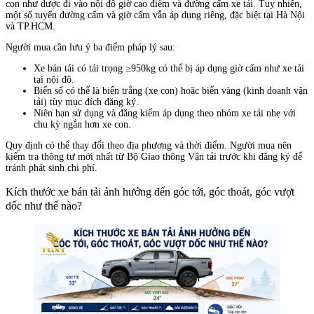
con như được đi vào nội đô giờ cao điểm và đường cấm xe tải. Tuy nhiên,
một số tuyến đường cấm và giờ cấm vẫn áp dụng riêng, đặc biệt tại Hà Nội
và TP.HCM.
Người mua cần lưu ý ba điểm pháp lý sau:
Xe bán tải có tải trọng ≥950kg có thể bị áp dụng giờ cấm như xe tải
tại nội đô.
Biển số có thể là biển trắng (xe con) hoặc biển vàng (kinh doanh vận
tải) tùy mục đích đăng ký.
Niên hạn sử dụng và đăng kiểm áp dụng theo nhóm xe tải nhẹ với
chu kỳ ngắn hơn xe con.
Quy định có thể thay đổi theo địa phương và thời điểm. Người mua nên
kiểm tra thông tư mới nhất từ Bộ Giao thông Vận tải trước khi đăng ký để
tránh phát sinh chi phí.
Kích thước xe bán tải ảnh hưởng đến góc tới, góc thoát, góc vượt
dốc như thế nào?