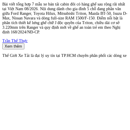
Bài viết tổng hợp 7 mẫu xe bán tải cabin đôi có hàng ghế sau rộng rãi nhất
tại Việt Nam 08/2026. Nội dung dành cho gia đình 5 chỗ đang phân vân
giữa Ford Ranger, Toyota Hilux, Mitsubishi Triton, Mazda BT-50, Isuzu D-
Max, Nissan Navara và dòng full-size RAM 1500/F-150. Điểm nổi bật là
phân tích thiết kế lưng ghế chữ J độc quyền của Triton, chiều dài cơ sở
3.220mm trên Ranger và quy định mới về ghế an toàn trẻ em theo Nghị
định 168/2024/NĐ-CP.
Trần Thế Thực
Xem thêm
Thế Giới Xe Tải là đại lý uy tín tại TP.HCM chuyên phân phối các dòng xe
tải chất lượng cao từ những thương hiệu hàng đầu thế giới như Isuzu, Hino,
Hyundai, Suzuki, Jac... Với nhiều năm kinh nghiệm trong ngành vận tải,
chúng tôi cam kết mang đến cho khách hàng những sản phẩm xe tải đáng
tin cậy, hiệu suất vượt trội và phù hợp với mọi nhu cầu kinh doanh.
Giới Thiệu
Dịch Vụ Đồng Sơn
Dịch Vụ Đóng Thùng
Chính sách bảo mật
Chính sách mua hàng
Chính sách thanh toán