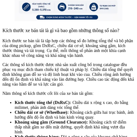
Kích thước xe bán tải là gì và bao gồm những thông số nào?
Kích thước xe bán tải là tập hợp các thông số đo lường tổng thể và bộ phận
của dòng pickup, gồm DxRxC, chiều dài cơ sở, khoảng sáng gầm, kích
thước thùng và tải trọng. Cụ thể, mỗi thông số phản ánh một khía cạnh
khác nhau về công năng và khả năng vận hành.
Các thông số kích thước được nhà sản xuất công bố trong catalogue đều
phục vụ mục đích tham chiếu kỹ thuật và pháp lý. Chiều dài tổng thể quyết
định không gian đỗ xe và độ linh hoạt khi vào cua. Chiều rộng ảnh hưởng
đến độ ổn định và khả năng vào làn đường hẹp. Chiều cao tác động đến khả
năng vào hầm để xe và lực cản gió.
Năm thông số kích thước cốt lõi của xe bán tải gồm:
Kích thước tổng thể (DxRxC):
Chiều dài x rộng x cao, đo bằng
milimet, phản ánh dáng vóc tổng thể.
Chiều dài cơ sở (Wheelbase):
Khoảng cách giữa hai trục bánh, ảnh
hưởng đến độ ổn định và bán kính vòng quay.
Khoảng sáng gầm (Ground Clearance):
Khoảng cách từ điểm
thấp nhất gầm xe đến mặt đường, quyết định khả năng vượt địa
hình.
Kích thước thùng hàng:
Dài x rộng x sâu của khoang chở hàng