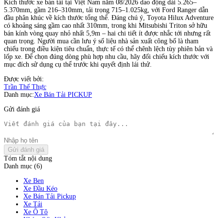
Kích thước xe bán tải tại Việt Nam năm 08/2026 dao động dài 5.265–
5.370mm, gầm 216–310mm, tải trọng 715–1.025kg, với Ford Ranger dẫn
đầu phân khúc về kích thước tổng thể. Đáng chú ý, Toyota Hilux Adventure
có khoảng sáng gầm cao nhất 310mm, trong khi Mitsubishi Triton sở hữu
bán kính vòng quay nhỏ nhất 5,9m – hai chi tiết ít được nhắc tới nhưng rất
quan trọng. Người mua cần lưu ý số liệu nhà sản xuất công bố là tham
chiếu trong điều kiện tiêu chuẩn, thực tế có thể chênh lệch tùy phiên bản và
lốp xe. Để chọn đúng dòng phù hợp nhu cầu, hãy đối chiếu kích thước với
mục đích sử dụng cụ thể trước khi quyết định lái thử.
Được viết bởi:
Trần Thế Thực
Danh mục:
Xe Bán Tải PICKUP
Gửi đánh giá
Gửi đánh giá
Tóm tắt nội dung
Danh mục (6)
Xe Ben
Xe Đầu Kéo
Xe Bán Tải Pickup
Xe Tải
Xe Ô Tô