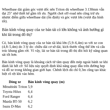
Wheelbase dài giảm góc vượt dốc nên Triton dù wheelbase 3.130mm vẫn
đạt 25° nhờ thiết kế gầm tối ưu. Người chơi off-road nên cộng trừ ưu
nhược điểm giữa wheelbase dài (ổn định) và góc vượt lớn (vượt địa hình
tốt).
Bán kính vòng quay của xe bán tải có lớn không và ảnh hưởng gì
khi lái trong đô thị?
Có, bán kính vòng quay của xe bán tải khá lớn (5,9–6,4m) so với xe con
(4,8–5,4m) do 3 lý do: chiều dài cơ sở dài, kích thước tổng thể lớn và cấu
trúc khung gầm rời. Vì vậy, lái xe bán tải trong đô thị đòi hỏi kỹ năng quan
sát tốt hơn.
Bán kính vòng quay là khoảng cách từ tâm quay đến mép ngoài bánh xe khi
đánh lái hết cỡ. Số liệu này quyết định khả năng quay đầu trên đường hẹp
và đỗ xe trong không gian giới hạn. Chênh lệch dù chỉ 0,3m cũng tạo khác
biệt rõ rệt khi vào hẻm.
Dòng xe
Bán kính vòng quay (m)
Mitsubishi Triton
5,9
Toyota Hilux
6,4
Ford Ranger
6,4
Mazda BT-50
6,2
Isuzu D-Max
6,2