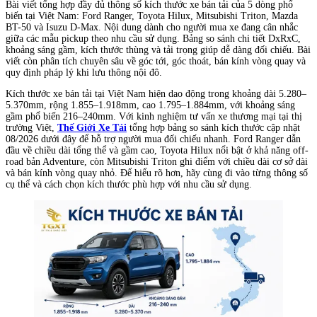
Bài viết tổng hợp đầy đủ thông số kích thước xe bán tải của 5 dòng phổ
biến tại Việt Nam: Ford Ranger, Toyota Hilux, Mitsubishi Triton, Mazda
BT-50 và Isuzu D-Max. Nội dung dành cho người mua xe đang cân nhắc
giữa các mẫu pickup theo nhu cầu sử dụng. Bảng so sánh chi tiết DxRxC,
khoảng sáng gầm, kích thước thùng và tải trọng giúp dễ dàng đối chiếu. Bài
viết còn phân tích chuyên sâu về góc tới, góc thoát, bán kính vòng quay và
quy định pháp lý khi lưu thông nội đô.
Kích thước xe bán tải tại Việt Nam hiện dao động trong khoảng dài 5.280–
5.370mm, rộng 1.855–1.918mm, cao 1.795–1.884mm, với khoảng sáng
gầm phổ biến 216–240mm. Với kinh nghiệm tư vấn xe thương mại tại thị
trường Việt,
Thế Giới Xe Tải
tổng hợp bảng so sánh kích thước cập nhật
08/2026 dưới đây để hỗ trợ người mua đối chiếu nhanh. Ford Ranger dẫn
đầu về chiều dài tổng thể và gầm cao, Toyota Hilux nổi bật ở khả năng off-
road bản Adventure, còn Mitsubishi Triton ghi điểm với chiều dài cơ sở dài
và bán kính vòng quay nhỏ. Để hiểu rõ hơn, hãy cùng đi vào từng thông số
cụ thể và cách chọn kích thước phù hợp với nhu cầu sử dụng.