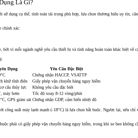
Dụng Là Gì?
sử dụng cụ thể, tính toán tải trọng phù hợp, lựa chọn thương hiệu uy tín, cân 
e chính xác:
ởi vì mỗi ngành nghề yêu cầu thiết bị và tính năng hoàn toàn khác biệt về cấu 
g:
uyên Dụng
Yêu Cầu Đặc Biệt
0°C
Chứng nhận HACCP, VSATTP
ch khử tĩnh điện
Giấy phép vận chuyển hàng nguy hiểm
cơ cấu thủy lực
Không yêu cầu đặc biệt
°, máy bơm
Tốc độ xoay 8-12 vòng/phút
8°C, GPS giám sát
Chứng nhận GDP, cảm biến nhiệt độ
ới công suất máy lạnh mạnh (-18°C) là lựa chọn bắt buộc. Ngược lại, nếu chỉ v
uộc phải có giấy phép vận chuyển hàng nguy hiểm, trong khi xe ben không cần g