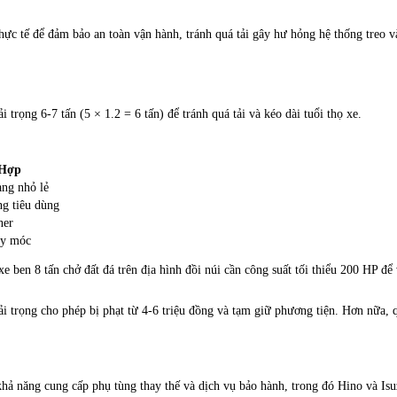
c tế để đảm bảo an toàn vận hành, tránh quá tải gây hư hỏng hệ thống treo và
trọng 6-7 tấn (5 × 1.2 = 6 tấn) để tránh quá tải và kéo dài tuổi thọ xe.
 Hợp
àng nhỏ lẻ
ng tiêu dùng
ner
áy móc
e ben 8 tấn chở đất đá trên địa hình đồi núi cần công suất tối thiểu 200 HP đ
 trọng cho phép bị phạt từ 4-6 triệu đồng và tạm giữ phương tiện. Hơn nữa, 
ả năng cung cấp phụ tùng thay thế và dịch vụ bảo hành, trong đó Hino và Isuz