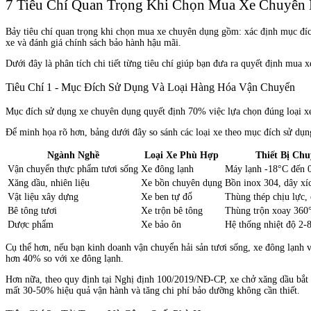
7 Tiêu Chí Quan Trọng Khi Chọn Mua Xe Chuyên 
Bảy tiêu chí quan trọng khi chọn mua xe chuyên dụng gồm: xác định mục đích 
xe và đánh giá chính sách bảo hành hậu mãi.
Dưới đây là phân tích chi tiết từng tiêu chí giúp bạn đưa ra quyết định mua x
Tiêu Chí 1 - Mục Đích Sử Dụng Và Loại Hàng Hóa Vận Chuyển
Mục đích sử dụng xe chuyên dụng quyết định 70% việc lựa chọn đúng loại xe, b
Để minh họa rõ hơn, bảng dưới đây so sánh các loại xe theo mục đích sử dụn
Ngành Nghề
Loại Xe Phù Hợp
Thiết Bị Ch
Vận chuyển thực phẩm tươi sống
Xe đông lạnh
Máy lạnh -18°C đến 
Xăng dầu, nhiên liệu
Xe bồn chuyên dụng
Bồn inox 304, dây xí
Vật liệu xây dựng
Xe ben tự đổ
Thùng thép chịu lực, 
Bê tông tươi
Xe trộn bê tông
Thùng trộn xoay 360
Dược phẩm
Xe bảo ôn
Hệ thống nhiệt độ 2-
Cụ thể hơn, nếu bạn kinh doanh vận chuyển hải sản tươi sống, xe đông lạnh v
hơn 40% so với xe đông lạnh.
Hơn nữa, theo quy định tại Nghị định 100/2019/NĐ-CP, xe chở xăng dầu bắt b
mất 30-50% hiệu quả vận hành và tăng chi phí bảo dưỡng không cần thiết.