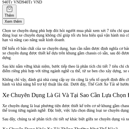
940Tr VND
940Tr VND
Thêm
Xem thêm
Chọn xe chuyên dụng phù hợp đòi hỏi người mua phải xem xét 7 tiêu chí quan 
đúng loại xe chuyên dụng không chỉ giúp tối ưu hóa hiệu quả vận hành mà còn
hạn và nâng cao năng suất kinh doanh.
Để hiểu rõ bản chất của xe chuyên dụng, bạn cần nắm được định nghĩa cơ bản 
xe chuyên dụng được thiết kế dựa trên khung gầm chassis có sẵn, sau đó đượ
dựng.
Sau khi nắm vững khái niệm, bước tiếp theo là phân tích chi tiết 7 tiêu chí c
điểm riêng phù hợp với từng ngành nghề cụ thể, từ xe ben cho xây dựng, xe
Không chỉ vậy, đánh giá nhà cung cấp uy tín cũng là yếu tố quyết định đến c
hành và khả năng hỗ trợ kỹ thuật lâu dài. Dưới đây, Thế Giới Xe Tải sẽ hướn
Xe Chuyên Dụng Là Gì Và Tại Sao Cần Lựa Chọn
Xe chuyên dụng là loại phương tiện được thiết kế trên cơ sở khung gầm chass
thể trong từng ngành nghề. Đặc biệt, việc lựa chọn đúng loại xe chuyên dụng
Sau đây, chúng ta sẽ phân tích chi tiết sự khác biệt giữa xe chuyên dụng và 