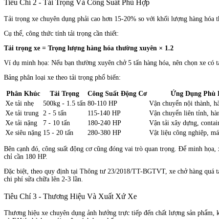
Tiêu Chí 2 - Tải Trọng Và Công Suất Phù Hợp
Tải trọng xe chuyên dụng phải cao hơn 15-20% so với khối lượng hàng hóa thự
Cụ thể, công thức tính tải trọng cần thiết:
Tải trọng xe = Trọng lượng hàng hóa thường xuyên × 1.2
Ví dụ minh họa: Nếu bạn thường xuyên chở 5 tấn hàng hóa, nên chọn xe có tải 
Bảng phân loại xe theo tải trọng phổ biến:
Phân Khúc
Tải Trọng
Công Suất Động Cơ
Ứng Dụng Phù
Xe tải nhẹ
500kg - 1.5 tấn
80-110 HP
Vận chuyển nội thành, h
Xe tải trung
2 - 5 tấn
115-140 HP
Vận chuyển liên tỉnh, hà
Xe tải nặng
7 - 10 tấn
180-240 HP
Vận tải xây dựng, contai
Xe siêu nặng
15 - 20 tấn
280-380 HP
Vật liệu công nghiệp, m
Bên cạnh đó, công suất động cơ cũng đóng vai trò quan trọng. Để minh họa, x
chỉ cần 180 HP.
Đặc biệt, theo quy định tại Thông tư 23/2018/TT-BGTVT, xe chở hàng quá tải
chi phí sửa chữa lên 2-3 lần.
Tiêu Chí 3 - Thương Hiệu Và Xuất Xứ Xe
Thương hiệu xe chuyên dụng ảnh hưởng trực tiếp đến chất lượng sản phẩm, kh