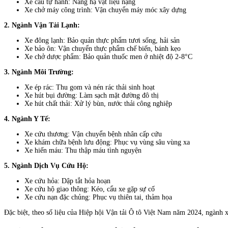
Xe cẩu tự hành: Nâng hạ vật liệu nặng
Xe chở máy công trình: Vận chuyển máy móc xây dựng
2. Ngành Vận Tải Lạnh:
Xe đông lạnh: Bảo quản thực phẩm tươi sống, hải sản
Xe bảo ôn: Vận chuyển thực phẩm chế biến, bánh kẹo
Xe chở dược phẩm: Bảo quản thuốc men ở nhiệt độ 2-8°C
3. Ngành Môi Trường:
Xe ép rác: Thu gom và nén rác thải sinh hoạt
Xe hút bụi đường: Làm sạch mặt đường đô thị
Xe hút chất thải: Xử lý bùn, nước thải công nghiệp
4. Ngành Y Tế:
Xe cứu thương: Vận chuyển bệnh nhân cấp cứu
Xe khám chữa bệnh lưu động: Phục vụ vùng sâu vùng xa
Xe hiến máu: Thu thập máu tình nguyện
5. Ngành Dịch Vụ Cứu Hộ:
Xe cứu hỏa: Dập tắt hỏa hoạn
Xe cứu hộ giao thông: Kéo, cẩu xe gặp sự cố
Xe cứu nạn đặc chủng: Phục vụ thiên tai, thảm họa
Đặc biệt, theo số liệu của Hiệp hội Vận tải Ô tô Việt Nam năm 2024, ngành 