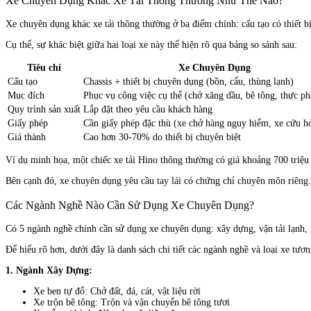
Xe Chuyên Dụng Khác Xe Tải Thông Thường Như Thế Nào?
Xe chuyên dụng khác xe tải thông thường ở ba điểm chính: cấu tạo có thiết b
Cụ thể, sự khác biệt giữa hai loại xe này thể hiện rõ qua bảng so sánh sau:
Tiêu chí
Xe Chuyên Dụng
Cấu tạo
Chassis + thiết bị chuyên dụng (bồn, cẩu, thùng lạnh)
Mục đích
Phục vụ công việc cụ thể (chở xăng dầu, bê tông, thực p
Quy trình sản xuất
Lắp đặt theo yêu cầu khách hàng
Giấy phép
Cần giấy phép đặc thù (xe chở hàng nguy hiểm, xe cứu h
Giá thành
Cao hơn 30-70% do thiết bị chuyên biệt
Ví dụ minh họa, một chiếc xe tải Hino thông thường có giá khoảng 700 triệu đ
Bên cạnh đó, xe chuyên dụng yêu cầu tay lái có chứng chỉ chuyên môn riên
Các Ngành Nghề Nào Cần Sử Dụng Xe Chuyên Dụng?
Có 5 ngành nghề chính cần sử dụng xe chuyên dụng: xây dựng, vận tải lạnh, m
Để hiểu rõ hơn, dưới đây là danh sách chi tiết các ngành nghề và loại xe tươ
1. Ngành Xây Dựng:
Xe ben tự đổ: Chở đất, đá, cát, vật liệu rời
Xe trộn bê tông: Trộn và vận chuyển bê tông tươi