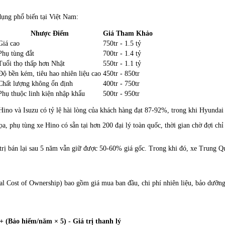
dụng phổ biến tại Việt Nam:
Nhược Điểm
Giá Tham Khảo
Giá cao
750tr - 1.5 tỷ
Phụ tùng đắt
700tr - 1.4 tỷ
Tuổi thọ thấp hơn Nhật
550tr - 1.1 tỷ
Độ bền kém, tiêu hao nhiên liệu cao
450tr - 850tr
Chất lượng không ổn định
400tr - 750tr
Phụ thuộc linh kiện nhập khẩu
500tr - 950tr
 Hino và Isuzu có tỷ lệ hài lòng của khách hàng đạt 87-92%, trong khi Hyunda
a, phụ tùng xe Hino có sẵn tại hơn 200 đại lý toàn quốc, thời gian chờ đợi ch
trị bán lại sau 5 năm vẫn giữ được 50-60% giá gốc. Trong khi đó, xe Trung Qu
al Cost of Ownership) bao gồm giá mua ban đầu, chi phí nhiên liệu, bảo dưỡn
 (Bảo hiểm/năm × 5) - Giá trị thanh lý