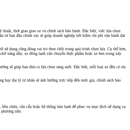
thuật, thời gian giao xe và chính sách bảo hành. Đặc biệt, việc lựa chọn
u tư ban đầu chính xác sẽ giúp doanh nghiệp tiết kiệm chi phí vận hành dài
ề sử dụng cũng đóng vai trò then chốt trong quá trình chọn lựa. Cụ thể hơn,
ồn chở xăng dầu, xe đông lạnh vận chuyển thực phẩm hoặc xe ben trong xây
trường sẽ giúp bạn đưa ra lựa chọn sáng suốt. Đặc biệt, mỗi loại xe đều có ưu
ng hay đại lý tư nhân sẽ ảnh hưởng trực tiếp đến mức giá, chính sách bảo
ín, bồn chứa, cần cẩu hoặc hệ thống làm lạnh để phục vụ mục đích sử dụng cụ
a phương tiện.
: