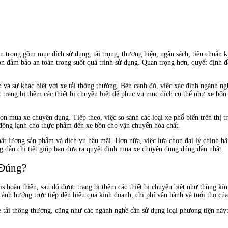
trọng gồm mục đích sử dụng, tải trọng, thương hiệu, ngân sách, tiêu chuẩn kỹ 
 đảm bảo an toàn trong suốt quá trình sử dụng. Quan trọng hơn, quyết định đầ
và sự khác biệt với xe tải thông thường. Bên cạnh đó, việc xác định ngành ngh
c trang bị thêm các thiết bị chuyên biệt để phục vụ mục đích cụ thể như xe b
họn mua xe chuyên dụng. Tiếp theo, việc so sánh các loại xe phổ biến trên thị 
 đông lạnh cho thực phẩm đến xe bồn cho vận chuyển hóa chất.
hất lượng sản phẩm và dịch vụ hậu mãi. Hơn nữa, việc lựa chọn đại lý chính hã
g dẫn chi tiết giúp bạn đưa ra quyết định mua xe chuyên dụng đúng đắn nhất.
 Đúng?
is hoàn thiện, sau đó được trang bị thêm các thiết bị chuyên biệt như thùng k
 ảnh hưởng trực tiếp đến hiệu quả kinh doanh, chi phí vận hành và tuổi thọ củ
xe tải thông thường, cũng như các ngành nghề cần sử dụng loại phương tiện này