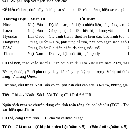
và FAW phù hợp với ngân sách hạn chế.
Để hiểu rõ hơn, dưới đây là bảng so sánh chi tiết các thương hiệu xe chuyên 
Thương Hiệu
Xuất Xứ
Ưu Điểm
Hino
Nhật Bản
Độ bền cao, tiết kiệm nhiên liệu, phụ tùng sẵn
Isuzu
Nhật Bản
Công nghệ tiên tiến, bền bỉ, ít hỏng vặt
Hyundai
Hàn Quốc
Giá cạnh tranh, thiết kế hiện đại, bảo hành tốt
Dongfeng
Trung Quốc
Giá rẻ, phụ tùng dễ tìm, phù hợp ngân sách nhỏ
FAW
Trung Quốc
Giá thấp nhất, đa dạng mẫu mã
Thaco
Việt Nam
Dịch vụ hậu mãi tốt, giá hợp lý
Cụ thể hơn, theo khảo sát của Hiệp hội Vận tải Ô tô Việt Nam năm 2024, xe
Bên cạnh đó, yếu tố phụ tùng thay thế cũng cực kỳ quan trọng. Ví dụ minh họ
hàng từ Trung Quốc.
Đặc biệt, đầu tư xe Nhật Bản có chi phí ban đầu cao hơn 30-40%, nhưng giá 
Tiêu Chí 4 - Ngân Sách Và Tổng Chi Phí Sở Hữu
Ngân sách mua xe chuyên dụng cần tính toán tổng chi phí sở hữu (TCO - Tot
xác hiệu quả đầu tư.
Cụ thể, công thức tính TCO cho xe chuyên dụng:
TCO = Giá mua + (Chi phí nhiên liệu/năm × 5) + (Bảo dưỡng/năm × 5) +