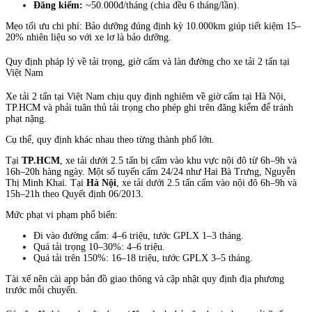
Đăng kiểm:
~50.000đ/tháng (chia đều 6 tháng/lần).
Mẹo tối ưu chi phí: Bảo dưỡng đúng định kỳ 10.000km giúp tiết kiệm 15–
20% nhiên liệu so với xe lơ là bảo dưỡng.
Quy định pháp lý về tải trọng, giờ cấm và làn đường cho xe tải 2 tấn tại
Việt Nam
Xe tải 2 tấn tại Việt Nam chịu quy định nghiêm về giờ cấm tại Hà Nội,
TP.HCM và phải tuân thủ tải trọng cho phép ghi trên đăng kiểm để tránh
phạt nặng.
Cụ thể, quy định khác nhau theo từng thành phố lớn.
Tại
TP.HCM
, xe tải dưới 2.5 tấn bị cấm vào khu vực nội đô từ 6h–9h và
16h–20h hàng ngày. Một số tuyến cấm 24/24 như Hai Bà Trưng, Nguyễn
Thị Minh Khai. Tại
Hà Nội
, xe tải dưới 2.5 tấn cấm vào nội đô 6h–9h và
15h–21h theo Quyết định 06/2013.
Mức phạt vi phạm phổ biến:
Đi vào đường cấm: 4–6 triệu, tước GPLX 1–3 tháng.
Quá tải trọng 10–30%: 4–6 triệu.
Quá tải trên 150%: 16–18 triệu, tước GPLX 3–5 tháng.
Tài xế nên cài app bản đồ giao thông và cập nhật quy định địa phương
trước mỗi chuyến.