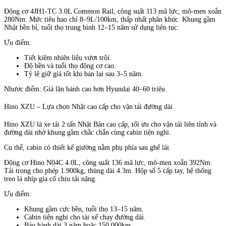
Động cơ 4JH1-TC 3.0L Common Rail, công suất 113 mã lực, mô-men xoắn
280Nm. Mức tiêu hao chỉ 8–9L/100km, thấp nhất phân khúc. Khung gầm
Nhật bền bỉ, tuổi thọ trung bình 12–15 năm sử dụng liên tục.
Ưu điểm:
Tiết kiệm nhiên liệu vượt trội.
Độ bền và tuổi thọ động cơ cao.
Tỷ lệ giữ giá tốt khi bán lại sau 3–5 năm.
Nhược điểm: Giá lăn bánh cao hơn Hyundai 40–60 triệu.
Hino XZU – Lựa chọn Nhật cao cấp cho vận tải đường dài
Hino XZU là xe tải 2 tấn Nhật Bản cao cấp, tối ưu cho vận tải liên tỉnh và
đường dài nhờ khung gầm chắc chắn cùng cabin tiện nghi.
Cụ thể, cabin có thiết kế giường nằm phụ phía sau ghế lái.
Động cơ Hino N04C 4.0L, công suất 136 mã lực, mô-men xoắn 392Nm.
Tải trọng cho phép 1.900kg, thùng dài 4.3m. Hộp số 5 cấp tay, hệ thống
treo lá nhíp gia cố chịu tải nặng.
Ưu điểm:
Khung gầm cực bền, tuổi thọ 13–15 năm.
Cabin tiện nghi cho tài xế chạy đường dài.
Bảo hành dài 3 năm hoặc 150.000km.