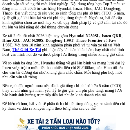
doanh vận tải và người mới khởi nghiệp. Nội dung tổng hợp Top 7 mẫu xe
đáng mua nhất 2026 từ các hãng Hyundai, Isuzu, Hino, JAC, Dongfeng,
Thaco. Bài viết cũng đi sâu vào so sánh tổng chi phí sở hữu (TCO) 5 năm,
tỷ lệ giữ giá khi bán lại và chi phí phụ tùng thực tế. Ngoài ra, bài đề cập
kinh nghiệm chọn xe mới hay xe cũ, quy định pháp lý về giờ cấm tại các đô
thị lớn và khả năng độ chế thùng chuyên dụng.
Xe tải 2 tấn tốt nhất 2026 hiện nay gồm
Hyundai N250SL
,
Isuzu QKR
,
Hino XZU
,
JAC N200S
,
Dongfeng 1.99T
,
Thaco Frontier
và
Faw
1.98T
. Với hơn 10 năm kinh nghiệm phân phối và tư vấn xe tải tại Việt
Nam,
Thế Giới Xe Tải
ghi nhận đây là phân khúc bán chạy nhất nhờ linh
hoạt vận hành nội đô và được phép lưu thông trong nhiều khung giờ cấm.
Về so sánh ba ông lớn, Hyundai thắng về giá lăn bánh và mạng lưới đại lý,
Isuzu vượt trội ở mức tiêu hao nhiên liệu chỉ 8L/100km, còn Hino tối ưu
cho vận tải đường dài nhờ khung gầm chắc chắn. Mỗi hãng phù hợp một
nhu cầu vận tải riêng.
Bên cạnh đó, người mua nên đánh giá tổng chi phí sở hữu 5 năm (TCO)
thay vì chỉ nhìn giá niêm yết. Tỷ lệ giữ giá, chi phí phụ tùng, mạng lưới
bảo hành ảnh hưởng trực tiếp đến lợi nhuận kinh doanh vận tải.
Để hiểu rõ hơn, bài viết sẽ phân tích chi tiết từng dòng xe, so sánh tiêu chí
kỹ thuật và đưa ra khuyến nghị theo từng nhu cầu cụ thể.