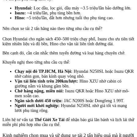
Hyundai:
Lọc dầu, lọc gió, dầu máy ~3.5 triệu/lần bảo dưỡng lớn.
Isuzu:
~4 triệu/lần, phụ tùng bền hơn.
Hino:
~5 triệu/lần, đắt hơn nhưng tuổi thọ phụ tùng cao.
Nên chọn xe tải 2 tấn hãng nào theo từng nhu cầu cụ thể?
Chọn Hyundai cho ngân sách 450–500 triệu chạy phố, Isuzu cho ưu tiên tiết
kiệm nhiên liệu và độ bền, Hino cho vận tải liên tỉnh đường dài.
Bên cạnh đó, cần cân nhắc thêm tuyến đường và loại hàng chuyên chở.
Khuyến nghị theo từng nhu cầu cụ thể:
Chạy nội đô TP.HCM, Hà Nội:
Hyundai N250SL hoặc Isuzu QKR
nhờ cabin gọn, bán kính quay vòng nhỏ.
Vận tải liên tỉnh trên 200km/lượt:
Hino XZU nhờ cabin có
giường nằm và khung gầm bền.
Chở hàng nặng, miền núi:
Isuzu QKR hoặc Hino XZU nhờ mô-
men xoắn cao.
Ngân sách dưới 450 triệu:
JAC N200S hoặc Dongfeng 1.99T.
Người mới khởi nghiệp:
Hyundai N250SL nhờ giá tốt và mạng
lưới phụ tùng rộng.
Liên hệ tư vấn tại
Thế Giới Xe Tải
để nhận báo giá lăn bánh và lịch lái thử
miễn phí phù hợp nhu cầu cụ thể.
Kinh nghiệm chọn mua và sử dụng xe tải 2 tấn hiệu quả mà ít người