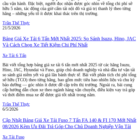
cầu vận hành. Đặc biệt, người đọc nhận được góc nhìn về tổng chi phí sở
hữu 5 năm, tác động của giờ cấm tải nội đô và giá trị thanh lý theo từng
hãng – những yếu tố ít được khai thác trên thị trường.
Trần Thế Thực
21/5/2026
Bảng Giá Xe Tải 6 Tấn Mới Nhất 2025: So Sánh Isuzu, Hino, JAC
Và Cách Chọn Xe Tiết Kiệm Chi Phí Nhất
Xe Tải 6 Tấn
Bài viết tổng hợp bảng giá xe tải 6 tấn mới nhất 2025 từ các hãng Isuzu,
Hino, JAC, Hyundai và Fuso, giúp chủ doanh nghiệp và nhà đầu tư vận tải
so sánh giá niêm yết và giá lăn bánh thực tế. Bài viết phân tích chi phí tổng
sở hữu (TCO) theo từng hãng, bao gồm mức tiêu hao nhiên liệu và chu kỳ
bảo dưỡng — góc nhìn ít được đề cập trên thị trường. Ngoài ra, bài cung
cấp hướng dẫn chọn xe theo ngành hàng vận chuyển, điều kiện vay trả góp
và thời điểm mua xe để được giá tốt nhất trong năm.
Trần Thế Thực
6/5/2026
Cập Nhật Bảng Giá Xe Tải Fuso 7 Tấn FA 140 & FI 170 Mới Nhất
08/2026 Kèm Ưu Đãi Trả Góp Cho Chủ Doanh Nghiệp Vận Tải
Xe Tải Fuso