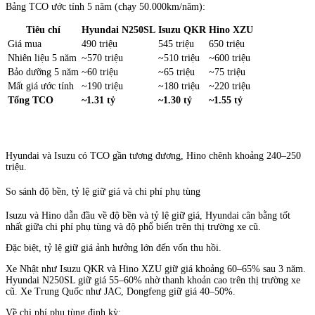
Bảng TCO ước tính 5 năm (chạy 50.000km/năm):
Tiêu chí
Hyundai N250SL
Isuzu QKR
Hino XZU
Giá mua
490 triệu
545 triệu
650 triệu
Nhiên liệu 5 năm
~570 triệu
~510 triệu
~600 triệu
Bảo dưỡng 5 năm
~60 triệu
~65 triệu
~75 triệu
Mất giá ước tính
~190 triệu
~180 triệu
~220 triệu
Tổng TCO
~1.31 tỷ
~1.30 tỷ
~1.55 tỷ
Hyundai và Isuzu có TCO gần tương đương, Hino chênh khoảng 240–250
triệu.
So sánh độ bền, tỷ lệ giữ giá và chi phí phụ tùng
Isuzu và Hino dẫn đầu về độ bền và tỷ lệ giữ giá, Hyundai cân bằng tốt
nhất giữa chi phí phụ tùng và độ phổ biến trên thị trường xe cũ.
Đặc biệt, tỷ lệ giữ giá ảnh hưởng lớn đến vốn thu hồi.
Xe Nhật như Isuzu QKR và Hino XZU giữ giá khoảng 60–65% sau 3 năm.
Hyundai N250SL giữ giá 55–60% nhờ thanh khoản cao trên thị trường xe
cũ. Xe Trung Quốc như JAC, Dongfeng giữ giá 40–50%.
Về chi phí phụ tùng định kỳ: