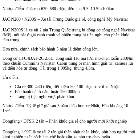
Nhược điểm: Giá cao 620–680 triệu, tiêu hao 9.5–10.5L/100km.
JAC N200 / N200S – Xe tải Trung Quốc giá rẻ, công nghệ Mỹ Navistar
JAC N200S là xe tải 2 tấn Trung Quốc trang bị động cơ công nghệ Navistar
(Mỹ), nổi bật ở giá cạnh tranh và nhiều trang bị tiện nghi cho phân khúc
tầm trung.
Hơn nữa, chính sách bảo hành 5 năm là điểm cộng lớn.
Động cơ HFC4DA1-2C 2.8L, công suất 116 mã lực, mô-men xoắn 280Nm
theo chuẩn Cummins Navistar. Cabin trang bị màn hình giải trí, camera lùi
và điều hòa tự động. Tải trọng 1.995kg, thùng 4.3m.
Ưu điểm:
Giá rẻ 380–430 triệu, tiết kiệm 50–100 triệu so với xe Nhật.
Bảo hành dài 5 năm hoặc 150.000km.
Trang bị tiện nghi vượt phân khúc.
Nhược điểm: Tỷ lệ giữ giá sau 3 năm thấp hơn xe Nhật, Hàn khoảng 10–
15%.
Dongfeng / DFSK 2 tấn – Phân khúc giá rẻ cho người mới khởi nghiệp
Dongfeng 1.99T là xe tải 2 tấn giá thấp nhất phân khúc, phù hợp người mới
khởi nghiệp ngân sách hạn chế hoặc cần xe phụ trợ chạy ngắn.