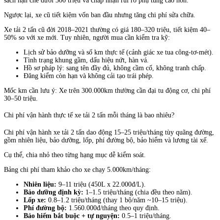
sách hạn chế dưới 300 triệu và chấp nhận rủi ro phụ tùng cao hơn.
Ngược lại, xe cũ tiết kiệm vốn ban đầu nhưng tăng chi phí sửa chữa.
Xe tải 2 tấn cũ đời 2018–2021 thường có giá 180–320 triệu, tiết kiệm 40–
50% so với xe mới. Tuy nhiên, người mua cần kiểm tra kỹ:
Lịch sử bảo dưỡng và số km thực tế (cảnh giác xe tua công-tơ-mét).
Tình trạng khung gầm, dấu hiệu nứt, hàn vá.
Hồ sơ pháp lý: sang tên đầy đủ, không cầm cố, không tranh chấp.
Đăng kiểm còn hạn và không cải tạo trái phép.
Mốc km cần lưu ý: Xe trên 300.000km thường cần đại tu động cơ, chi phí
30–50 triệu.
Chi phí vận hành thực tế xe tải 2 tấn mỗi tháng là bao nhiêu?
Chi phí vận hành xe tải 2 tấn dao động 15–25 triệu/tháng tùy quãng đường,
gồm nhiên liệu, bảo dưỡng, lốp, phí đường bộ, bảo hiểm và lương tài xế.
Cụ thể, chia nhỏ theo từng hạng mục dễ kiểm soát.
Bảng chi phí tham khảo cho xe chạy 5.000km/tháng:
Nhiên liệu:
9–11 triệu (450L x 22.000đ/L).
Bảo dưỡng định kỳ:
1–1.5 triệu/tháng (chia đều theo năm).
Lốp xe:
0.8–1.2 triệu/tháng (thay 1 bộ/năm ~10–15 triệu).
Phí đường bộ:
1.560.000đ/tháng theo quy định.
Bảo hiểm bắt buộc + tự nguyện:
0.5–1 triệu/tháng.