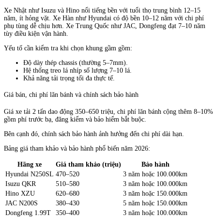
Xe Nhật như Isuzu và Hino nổi tiếng bền với tuổi thọ trung bình 12–15
năm, ít hỏng vặt. Xe Hàn như Hyundai có độ bền 10–12 năm với chi phí
phụ tùng dễ chịu hơn. Xe Trung Quốc như JAC, Dongfeng đạt 7–10 năm
tùy điều kiện vận hành.
Yếu tố cần kiểm tra khi chọn khung gầm gồm:
Độ dày thép chassis (thường 5–7mm).
Hệ thống treo lá nhíp số lượng 7–10 lá.
Khả năng tải trọng tối đa thực tế.
Giá bán, chi phí lăn bánh và chính sách bảo hành
Giá xe tải 2 tấn dao động 350–650 triệu, chi phí lăn bánh cộng thêm 8–10%
gồm phí trước bạ, đăng kiểm và bảo hiểm bắt buộc.
Bên cạnh đó, chính sách bảo hành ảnh hưởng đến chi phí dài hạn.
Bảng giá tham khảo và bảo hành phổ biến năm 2026:
Hãng xe
Giá tham khảo (triệu)
Bảo hành
Hyundai N250SL
470–520
3 năm hoặc 100.000km
Isuzu QKR
510–580
3 năm hoặc 100.000km
Hino XZU
620–680
3 năm hoặc 150.000km
JAC N200S
380–430
5 năm hoặc 150.000km
Dongfeng 1.99T
350–400
3 năm hoặc 100.000km