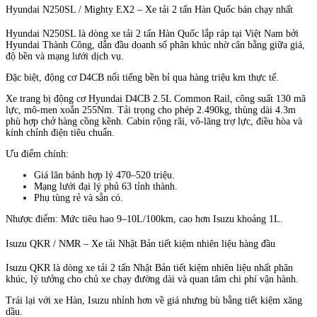
Hyundai N250SL / Mighty EX2 – Xe tải 2 tấn Hàn Quốc bán chạy nhất
Hyundai N250SL là dòng xe tải 2 tấn Hàn Quốc lắp ráp tại Việt Nam bởi
Hyundai Thành Công, dẫn đầu doanh số phân khúc nhờ cân bằng giữa giá,
độ bền và mạng lưới dịch vụ.
Đặc biệt, động cơ D4CB nổi tiếng bền bỉ qua hàng triệu km thực tế.
Xe trang bị động cơ Hyundai D4CB 2.5L Common Rail, công suất 130 mã
lực, mô-men xoắn 255Nm. Tải trọng cho phép 2.490kg, thùng dài 4.3m
phù hợp chở hàng cồng kềnh. Cabin rộng rãi, vô-lăng trợ lực, điều hòa và
kính chỉnh điện tiêu chuẩn.
Ưu điểm chính:
Giá lăn bánh hợp lý 470–520 triệu.
Mạng lưới đại lý phủ 63 tỉnh thành.
Phụ tùng rẻ và sẵn có.
Nhược điểm: Mức tiêu hao 9–10L/100km, cao hơn Isuzu khoảng 1L.
Isuzu QKR / NMR – Xe tải Nhật Bản tiết kiệm nhiên liệu hàng đầu
Isuzu QKR là dòng xe tải 2 tấn Nhật Bản tiết kiệm nhiên liệu nhất phân
khúc, lý tưởng cho chủ xe chạy đường dài và quan tâm chi phí vận hành.
Trái lại với xe Hàn, Isuzu nhỉnh hơn về giá nhưng bù bằng tiết kiệm xăng
dầu.