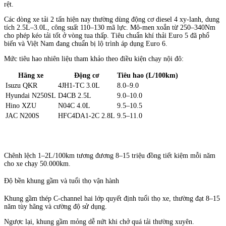
rệt.
Các dòng xe tải 2 tấn hiện nay thường dùng động cơ diesel 4 xy-lanh, dung
tích 2.5L–3.0L, công suất 110–130 mã lực. Mô-men xoắn từ 250–340Nm
cho phép kéo tải tốt ở vòng tua thấp. Tiêu chuẩn khí thải Euro 5 đã phổ
biến và Việt Nam đang chuẩn bị lộ trình áp dụng Euro 6.
Mức tiêu hao nhiên liệu tham khảo theo điều kiện chạy nội đô:
Hãng xe
Động cơ
Tiêu hao (L/100km)
Isuzu QKR
4JH1-TC 3.0L
8.0–9.0
Hyundai N250SL
D4CB 2.5L
9.0–10.0
Hino XZU
N04C 4.0L
9.5–10.5
JAC N200S
HFC4DA1-2C 2.8L
9.5–11.0
Chênh lệch 1–2L/100km tương đương 8–15 triệu đồng tiết kiệm mỗi năm
cho xe chạy 50.000km.
Độ bền khung gầm và tuổi thọ vận hành
Khung gầm thép C-channel hai lớp quyết định tuổi thọ xe, thường đạt 8–15
năm tùy hãng và cường độ sử dụng.
Ngược lại, khung gầm mỏng dễ nứt khi chở quá tải thường xuyên.