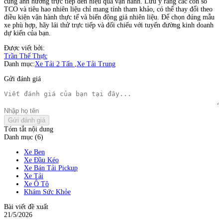
cũng ảnh hưởng trực tiếp đến hiệu quả vận hành. Lưu ý rằng các con số
TCO và tiêu hao nhiên liệu chỉ mang tính tham khảo, có thể thay đổi theo
điều kiện vận hành thực tế và biến động giá nhiên liệu. Để chọn đúng mẫu
xe phù hợp, hãy lái thử trực tiếp và đối chiếu với tuyến đường kinh doanh
dự kiến của bạn.
Được viết bởi:
Trần Thế Thực
Danh mục:
Xe Tải 2 Tấn
,
Xe Tải Trung
Gửi đánh giá
Gửi đánh giá
Tóm tắt nội dung
Danh mục (6)
Xe Ben
Xe Đầu Kéo
Xe Bán Tải Pickup
Xe Tải
Xe Ô Tô
Khám Sức Khỏe
Bài viết đề xuất
21/5/2026