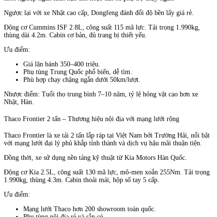
Ngược lại với xe Nhật cao cấp, Dongfeng đánh đổi độ bền lấy giá rẻ.
Động cơ Cummins ISF 2.8L, công suất 115 mã lực. Tải trọng 1.990kg,
thùng dài 4.2m. Cabin cơ bản, đủ trang bị thiết yếu.
Ưu điểm:
Giá lăn bánh 350–400 triệu.
Phụ tùng Trung Quốc phổ biến, dễ tìm.
Phù hợp chạy chặng ngắn dưới 50km/lượt.
Nhược điểm: Tuổi thọ trung bình 7–10 năm, tỷ lệ hỏng vặt cao hơn xe
Nhật, Hàn.
Thaco Frontier 2 tấn – Thương hiệu nội địa với mạng lưới rộng
Thaco Frontier là xe tải 2 tấn lắp ráp tại Việt Nam bởi Trường Hải, nổi bật
với mạng lưới đại lý phủ khắp tỉnh thành và dịch vụ hậu mãi thuận tiện.
Đồng thời, xe sử dụng nền tảng kỹ thuật từ Kia Motors Hàn Quốc.
Động cơ Kia 2.5L, công suất 130 mã lực, mô-men xoắn 255Nm. Tải trọng
1.990kg, thùng 4.3m. Cabin thoải mái, hộp số tay 5 cấp.
Ưu điểm:
Mạng lưới Thaco hơn 200 showroom toàn quốc.
Phụ tùng nội địa rẻ và sẵn có.