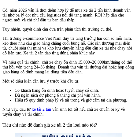
Có, năm 2026 vẫn là thời điểm hợp lý để mua xe tải 2 tấn kinh doanh vận
tải nhờ ba lý do: nhu cầu logistics nội đô tăng mạnh, ROI hấp dẫn cho
người mới và chi phí đầu tư ban đầu thấp.
Tuy nhiên, quyết định cần dựa trên phân tích thị trường cụ thể.
Thị trường e-commerce Việt Nam duy trì tăng trưởng hai con số mỗi năm,
kéo theo nhu cầu giao hàng chặng cuối bùng nổ. Các sàn thương mại điện
tử, chuỗi siêu thị mini và kho lưu chuyển hàng đều cần xe tải nhẹ chạy nội
đô liên tục. Xe tải 2 tấn đáp ứng đúng phân khúc này.
Về hiệu quả tài chính, chủ xe chạy ổn định 15.000–20.000km/tháng có thể
thu hồi vốn trong 24–36 tháng. Doanh thu vận tải đường dài hoặc hợp đồng
giao hàng cố định mang lại dòng tiền đều đặn.
Một số điều kiện cần lưu ý trước khi đầu tư:
Có khách hàng ổn định hoặc tuyến chạy cố định.
Đủ ngân sách dự phòng 6 tháng chi phí vận hành.
Hiểu rõ quy định pháp lý về tải trọng và giờ cấm tại địa phương.
Như vậy, đầu tư
xe tải 2 tấn
vẫn sinh lời tốt nếu chủ xe chuẩn bị kỹ về
tuyến chạy và tài chính.
Tiêu chí nào để đánh giá xe tải 2 tấn loại nào tốt?