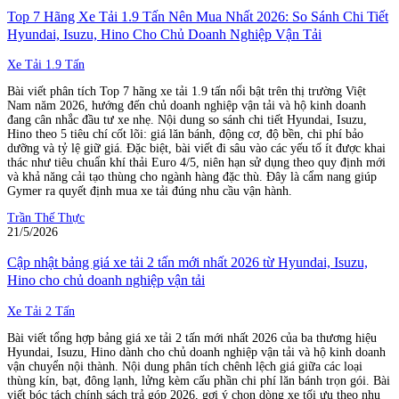
Top 7 Hãng Xe Tải 1.9 Tấn Nên Mua Nhất 2026: So Sánh Chi Tiết
Hyundai, Isuzu, Hino Cho Chủ Doanh Nghiệp Vận Tải
Xe Tải 1.9 Tấn
Bài viết phân tích Top 7 hãng xe tải 1.9 tấn nổi bật trên thị trường Việt
Nam năm 2026, hướng đến chủ doanh nghiệp vận tải và hộ kinh doanh
đang cân nhắc đầu tư xe nhẹ. Nội dung so sánh chi tiết Hyundai, Isuzu,
Hino theo 5 tiêu chí cốt lõi: giá lăn bánh, động cơ, độ bền, chi phí bảo
dưỡng và tỷ lệ giữ giá. Đặc biệt, bài viết đi sâu vào các yếu tố ít được khai
thác như tiêu chuẩn khí thải Euro 4/5, niên hạn sử dụng theo quy định mới
và khả năng cải tạo thùng cho ngành hàng đặc thù. Đây là cẩm nang giúp
Gymer ra quyết định mua xe tải đúng nhu cầu vận hành.
Trần Thế Thực
21/5/2026
Cập nhật bảng giá xe tải 2 tấn mới nhất 2026 từ Hyundai, Isuzu,
Hino cho chủ doanh nghiệp vận tải
Xe Tải 2 Tấn
Bài viết tổng hợp bảng giá xe tải 2 tấn mới nhất 2026 của ba thương hiệu
Hyundai, Isuzu, Hino dành cho chủ doanh nghiệp vận tải và hộ kinh doanh
vận chuyển nội thành. Nội dung phân tích chênh lệch giá giữa các loại
thùng kín, bạt, đông lạnh, lửng kèm cấu phần chi phí lăn bánh trọn gói. Bài
viết bóc tách chính sách trả góp 2026, gợi ý chọn dòng xe tối ưu theo nhu