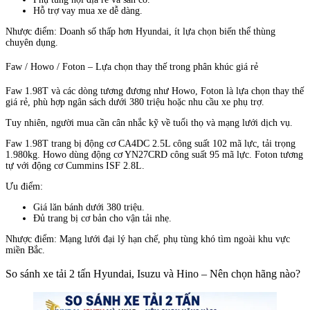
Hỗ trợ vay mua xe dễ dàng.
Nhược điểm: Doanh số thấp hơn Hyundai, ít lựa chọn biến thể thùng
chuyên dụng.
Faw / Howo / Foton – Lựa chọn thay thế trong phân khúc giá rẻ
Faw 1.98T và các dòng tương đương như Howo, Foton là lựa chọn thay thế
giá rẻ, phù hợp ngân sách dưới 380 triệu hoặc nhu cầu xe phụ trợ.
Tuy nhiên, người mua cần cân nhắc kỹ về tuổi thọ và mạng lưới dịch vụ.
Faw 1.98T trang bị động cơ CA4DC 2.5L công suất 102 mã lực, tải trọng
1.980kg. Howo dùng động cơ YN27CRD công suất 95 mã lực. Foton tương
tự với động cơ Cummins ISF 2.8L.
Ưu điểm:
Giá lăn bánh dưới 380 triệu.
Đủ trang bị cơ bản cho vận tải nhẹ.
Nhược điểm: Mạng lưới đại lý hạn chế, phụ tùng khó tìm ngoài khu vực
miền Bắc.
So sánh xe tải 2 tấn Hyundai, Isuzu và Hino – Nên chọn hãng nào?