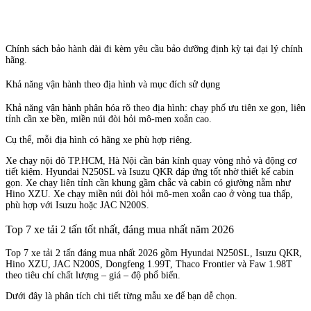
Chính sách bảo hành dài đi kèm yêu cầu bảo dưỡng định kỳ tại đại lý chính
hãng.
Khả năng vận hành theo địa hình và mục đích sử dụng
Khả năng vận hành phân hóa rõ theo địa hình: chạy phố ưu tiên xe gọn, liên
tỉnh cần xe bền, miền núi đòi hỏi mô-men xoắn cao.
Cụ thể, mỗi địa hình có hãng xe phù hợp riêng.
Xe chạy nội đô TP.HCM, Hà Nội cần bán kính quay vòng nhỏ và động cơ
tiết kiệm. Hyundai N250SL và Isuzu QKR đáp ứng tốt nhờ thiết kế cabin
gọn. Xe chạy liên tỉnh cần khung gầm chắc và cabin có giường nằm như
Hino XZU. Xe chạy miền núi đòi hỏi mô-men xoắn cao ở vòng tua thấp,
phù hợp với Isuzu hoặc JAC N200S.
Top 7 xe tải 2 tấn tốt nhất, đáng mua nhất năm 2026
Top 7 xe tải 2 tấn đáng mua nhất 2026 gồm Hyundai N250SL, Isuzu QKR,
Hino XZU, JAC N200S, Dongfeng 1.99T, Thaco Frontier và Faw 1.98T
theo tiêu chí chất lượng – giá – độ phổ biến.
Dưới đây là phân tích chi tiết từng mẫu xe để bạn dễ chọn.