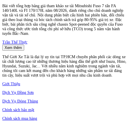
Bài viết tổng hợp bảng giá tham khảo xe tải Mitsubishi Fuso 7 tấn FA
140/140L và FI 170/170L năm 08/2026, dành riêng cho chủ doanh nghiệp
vận tải và tài xế chủ. Nội dung phân biệt cấu hình hai phiên bản, đối chiếu
giá theo loại thùng và bóc tách chính sách trả góp 80-95% giá trị xe. Đặc
biệt, bài phân tích sâu công nghệ chassis Spot-peened độc quyền của Fuso
và công thức ước tính tổng chi phí sở hữu (TCO) trong 5 năm vận hành
tuyến Bắc–Nam.
Trần Thế Thực
Xem thêm
Thế Giới Xe Tải là đại lý uy tín tại TP.HCM chuyên phân phối các dòng xe
tải chất lượng cao từ những thương hiệu hàng đầu thế giới như Isuzu, Hino,
Hyundai, Suzuki, Jac... Với nhiều năm kinh nghiệm trong ngành vận tải,
chúng tôi cam kết mang đến cho khách hàng những sản phẩm xe tải đáng
tin cậy, hiệu suất vượt trội và phù hợp với mọi nhu cầu kinh doanh.
Giới Thiệu
Dịch Vụ Đồng Sơn
Dịch Vụ Đóng Thùng
Chính sách bảo mật
Chính sách mua hàng
Chính sách thanh toán