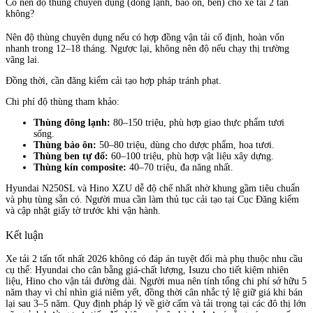
Có nên độ thùng chuyên dụng (đông lạnh, bảo ôn, ben) cho xe tải 2 tấn
không?
Nên độ thùng chuyên dụng nếu có hợp đồng vận tải cố định, hoàn vốn
nhanh trong 12–18 tháng. Ngược lại, không nên độ nếu chạy thị trường
vãng lai.
Đồng thời, cần đăng kiểm cải tạo hợp pháp tránh phạt.
Chi phí độ thùng tham khảo:
Thùng đông lạnh:
80–150 triệu, phù hợp giao thực phẩm tươi
sống.
Thùng bảo ôn:
50–80 triệu, dùng cho dược phẩm, hoa tươi.
Thùng ben tự đổ:
60–100 triệu, phù hợp vật liệu xây dựng.
Thùng kín composite:
40–70 triệu, đa năng nhất.
Hyundai N250SL và Hino XZU dễ độ chế nhất nhờ khung gầm tiêu chuẩn
và phụ tùng sẵn có. Người mua cần làm thủ tục cải tạo tại Cục Đăng kiểm
và cập nhật giấy tờ trước khi vận hành.
Kết luận
Xe tải 2 tấn tốt nhất 2026 không có đáp án tuyệt đối mà phụ thuộc nhu cầu
cụ thể: Hyundai cho cân bằng giá-chất lượng, Isuzu cho tiết kiệm nhiên
liệu, Hino cho vận tải đường dài. Người mua nên tính tổng chi phí sở hữu 5
năm thay vì chỉ nhìn giá niêm yết, đồng thời cân nhắc tỷ lệ giữ giá khi bán
lại sau 3–5 năm. Quy định pháp lý về giờ cấm và tải trọng tại các đô thị lớn