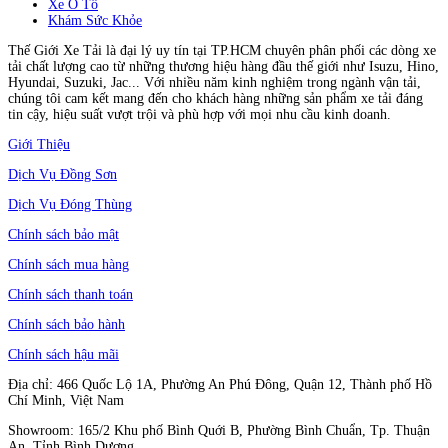
Xe Ô Tô
Khám Sức Khỏe
Thế Giới Xe Tải là đại lý uy tín tại TP.HCM chuyên phân phối các dòng xe
tải chất lượng cao từ những thương hiệu hàng đầu thế giới như Isuzu, Hino,
Hyundai, Suzuki, Jac... Với nhiều năm kinh nghiệm trong ngành vận tải,
chúng tôi cam kết mang đến cho khách hàng những sản phẩm xe tải đáng
tin cậy, hiệu suất vượt trội và phù hợp với mọi nhu cầu kinh doanh.
Giới Thiệu
Dịch Vụ Đồng Sơn
Dịch Vụ Đóng Thùng
Chính sách bảo mật
Chính sách mua hàng
Chính sách thanh toán
Chính sách bảo hành
Chính sách hậu mãi
Địa chỉ: 466 Quốc Lộ 1A, Phường An Phú Đông, Quận 12, Thành phố Hồ
Chí Minh, Việt Nam
Showroom: 165/2 Khu phố Bình Quới B, Phường Bình Chuẩn, Tp. Thuận
An, Tỉnh Bình Dương.