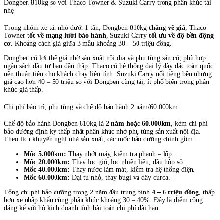
Dongben 810kg so với Thaco Towner & Suzuki Carry trong phân khúc tải
nhẹ
Trong nhóm xe tải nhỏ dưới 1 tấn, Dongben 810kg
thắng về giá
, Thaco
Towner
tốt về mạng lưới bảo hành
, Suzuki Carry
tối ưu về độ bền động
cơ
. Khoảng cách giá giữa 3 mẫu khoảng 30 – 50 triệu đồng.
Dongben có lợi thế giá nhờ sản xuất nội địa và phụ tùng sẵn có, phù hợp
ngân sách đầu tư ban đầu thấp. Thaco có hệ thống đại lý dày đặc toàn quốc
nên thuận tiện cho khách chạy liên tỉnh. Suzuki Carry nổi tiếng bền nhưng
giá cao hơn 40 – 50 triệu so với Dongben cùng tải, ít phổ biến trong phân
khúc giá thấp.
Chi phí bảo trì, phụ tùng và chế độ bảo hành 2 năm/60.000km
Chế độ bảo hành Dongben 810kg là
2 năm hoặc 60.000km
, kèm chi phí
bảo dưỡng định kỳ thấp nhất phân khúc nhờ phụ tùng sản xuất nội địa.
Theo lịch khuyến nghị nhà sản xuất, các mốc bảo dưỡng chính gồm:
Mốc 5.000km:
Thay nhớt máy, kiểm tra phanh – lốp.
Mốc 20.000km:
Thay lọc gió, lọc nhiên liệu, dầu hộp số.
Mốc 40.000km:
Thay nước làm mát, kiểm tra hệ thống điện.
Mốc 60.000km:
Đại tu nhỏ, thay bugi và dây curoa.
Tổng chi phí bảo dưỡng trong 2 năm đầu trung bình
4 – 6 triệu đồng
, thấp
hơn xe nhập khẩu cùng phân khúc khoảng 30 – 40%. Đây là điểm cộng
đáng kể với hộ kinh doanh tính bài toán chi phí dài hạn.