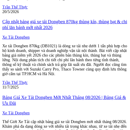
Trần Thế Thực
20/5/2026
Cập nhật bảng giá xe tải Dongben 870kg thùng kín, thùng bạt & chi
phí lăn bánh mới nhất 2026
Xe Tải Dongben
Xe tải Dongben 870kg (DB1021) là dòng xe tải nhẹ dưới 1 tấn phù hợp cho
hộ kinh doanh, shipper và doanh nghiệp vận tải nội thành. Bài viết cập nhật
bảng giá niêm yết 2026 cho các phiên bản thùng kín, thùng bạt và thùng
lửng. Nội dung phân tích chi tiết chi phí lăn bánh theo từng tỉnh thành,
thông số kỹ thuật và chính sách trả góp lãi suất ưu đãi. Người đọc cũng tìm
thấy so sánh với Suzuki Carry Pro, Thaco Towner cùng quy định lưu thông
giờ cấm tại TP.HCM và Hà Nội.
Trần Thế Thực
11/7/2025
Bảng Giá Xe Tải Dongben Mới Nhất Tháng 08/2026 | Bảng Giá &
Ưu Đãi
Xe Tải Dongben
Thế Giới Xe Tải cập nhật bảng giá xe tải Dongben mới nhất tháng 08/2026.
Khám phá đa dạng dòng xe với nhiều tải trọng khác nhau, từ xe tải nhẹ đến