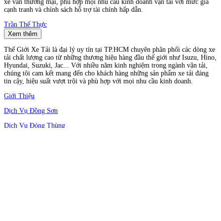
xe van thương mại, phù hợp mọi nhu cầu kinh doanh vận tải với mức giá
cạnh tranh và chính sách hỗ trợ tài chính hấp dẫn.
Trần Thế Thực
Xem thêm
Thế Giới Xe Tải là đại lý uy tín tại TP.HCM chuyên phân phối các dòng xe
tải chất lượng cao từ những thương hiệu hàng đầu thế giới như Isuzu, Hino,
Hyundai, Suzuki, Jac... Với nhiều năm kinh nghiệm trong ngành vận tải,
chúng tôi cam kết mang đến cho khách hàng những sản phẩm xe tải đáng
tin cậy, hiệu suất vượt trội và phù hợp với mọi nhu cầu kinh doanh.
Giới Thiệu
Dịch Vụ Đồng Sơn
Dịch Vụ Đóng Thùng
Chính sách bảo mật
Chính sách mua hàng
Chính sách thanh toán
Chính sách bảo hành
Chính sách hậu mãi
Địa chỉ: 466 Quốc Lộ 1A, Phường An Phú Đông, Quận 12, Thành phố Hồ