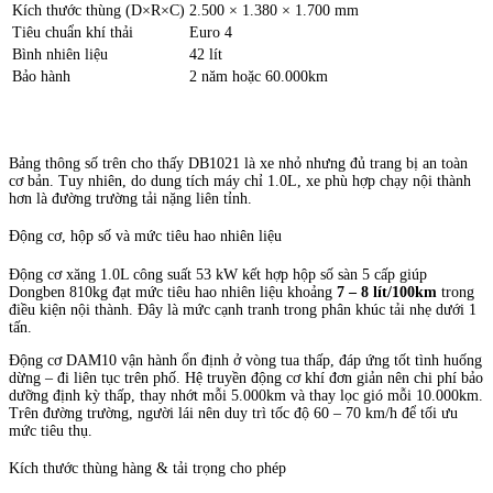
Kích thước thùng (D×R×C)
2.500 × 1.380 × 1.700 mm
Tiêu chuẩn khí thải
Euro 4
Bình nhiên liệu
42 lít
Bảo hành
2 năm hoặc 60.000km
Bảng thông số trên cho thấy DB1021 là xe nhỏ nhưng đủ trang bị an toàn
cơ bản. Tuy nhiên, do dung tích máy chỉ 1.0L, xe phù hợp chạy nội thành
hơn là đường trường tải nặng liên tỉnh.
Động cơ, hộp số và mức tiêu hao nhiên liệu
Động cơ xăng 1.0L công suất 53 kW kết hợp hộp số sàn 5 cấp giúp
Dongben 810kg đạt mức tiêu hao nhiên liệu khoảng
7 – 8 lít/100km
trong
điều kiện nội thành. Đây là mức cạnh tranh trong phân khúc tải nhẹ dưới 1
tấn.
Động cơ DAM10 vận hành ổn định ở vòng tua thấp, đáp ứng tốt tình huống
dừng – đi liên tục trên phố. Hệ truyền động cơ khí đơn giản nên chi phí bảo
dưỡng định kỳ thấp, thay nhớt mỗi 5.000km và thay lọc gió mỗi 10.000km.
Trên đường trường, người lái nên duy trì tốc độ 60 – 70 km/h để tối ưu
mức tiêu thụ.
Kích thước thùng hàng & tải trọng cho phép