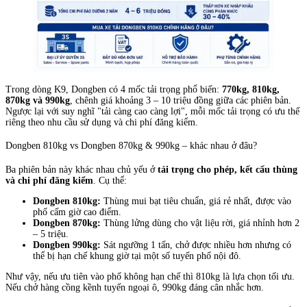
Trong dòng K9, Dongben có 4 mốc tải trọng phổ biến:
770kg, 810kg,
870kg và 990kg
, chênh giá khoảng 3 – 10 triệu đồng giữa các phiên bản.
Ngược lại với suy nghĩ "tải càng cao càng lợi", mỗi mốc tải trọng có ưu thế
riêng theo nhu cầu sử dụng và chi phí đăng kiểm.
Dongben 810kg vs Dongben 870kg & 990kg – khác nhau ở đâu?
Ba phiên bản này khác nhau chủ yếu ở
tải trọng cho phép, kết cấu thùng
và chi phí đăng kiểm
. Cụ thể:
Dongben 810kg:
Thùng mui bạt tiêu chuẩn, giá rẻ nhất, được vào
phố cấm giờ cao điểm.
Dongben 870kg:
Thùng lửng dùng cho vật liệu rời, giá nhỉnh hơn 2
– 5 triệu.
Dongben 990kg:
Sát ngưỡng 1 tấn, chở được nhiều hơn nhưng có
thể bị hạn chế khung giờ tại một số tuyến phố nội đô.
Như vậy, nếu ưu tiên vào phố không hạn chế thì 810kg là lựa chọn tối ưu.
Nếu chở hàng cồng kềnh tuyến ngoại ô, 990kg đáng cân nhắc hơn.