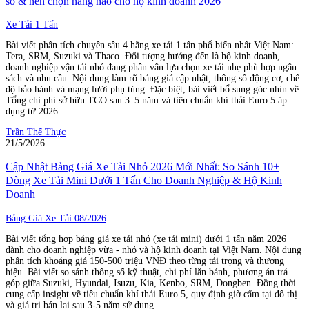
số & nên chọn hãng nào cho hộ kinh doanh 2026
Xe Tải 1 Tấn
Bài viết phân tích chuyên sâu 4 hãng xe tải 1 tấn phổ biến nhất Việt Nam:
Tera, SRM, Suzuki và Thaco. Đối tượng hướng đến là hộ kinh doanh,
doanh nghiệp vận tải nhỏ đang phân vân lựa chọn xe tải nhẹ phù hợp ngân
sách và nhu cầu. Nội dung làm rõ bảng giá cập nhật, thông số động cơ, chế
độ bảo hành và mạng lưới phụ tùng. Đặc biệt, bài viết bổ sung góc nhìn về
Tổng chi phí sở hữu TCO sau 3–5 năm và tiêu chuẩn khí thải Euro 5 áp
dụng từ 2026.
Trần Thế Thực
21/5/2026
Cập Nhật Bảng Giá Xe Tải Nhỏ 2026 Mới Nhất: So Sánh 10+
Dòng Xe Tải Mini Dưới 1 Tấn Cho Doanh Nghiệp & Hộ Kinh
Doanh
Bảng Giá Xe Tải 08/2026
Bài viết tổng hợp bảng giá xe tải nhỏ (xe tải mini) dưới 1 tấn năm 2026
dành cho doanh nghiệp vừa - nhỏ và hộ kinh doanh tại Việt Nam. Nội dung
phân tích khoảng giá 150-500 triệu VNĐ theo từng tải trọng và thương
hiệu. Bài viết so sánh thông số kỹ thuật, chi phí lăn bánh, phương án trả
góp giữa Suzuki, Hyundai, Isuzu, Kia, Kenbo, SRM, Dongben. Đồng thời
cung cấp insight về tiêu chuẩn khí thải Euro 5, quy định giờ cấm tại đô thị
và giá trị bán lại sau 3-5 năm sử dụng.