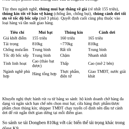
Tùy theo ngành nghề,
thùng mui bạt thắng về giá
(rẻ nhất 155 triệu),
thùng kín tốt về bảo vệ hàng
(chống ẩm, chống bụi),
thùng cánh dơi tối
ưu về tốc độ bốc xếp
(mở 3 phía). Quyết định cuối cùng phụ thuộc vào
loại hàng và tần suất giao hàng.
Tiêu chí
Mui bạt
Thùng kín
Cánh dơi
Giá khởi điểm
155 triệu
160 triệu
165 triệu
Tải trọng
810kg
~770kg
810kg
Chống mưa/ẩm
Trung bình
Rất tốt
Trung bình
Tốc độ bốc xếp
Trung bình
Chậm
Nhanh nhất
Cao (tháo bạt
Tính linh hoạt
Thấp
Cao (mở 2 bên)
được)
Ngành nghề phù
Thực phẩm,
Giao TMĐT, nước giải
Hàng tổng hợp
hợp
điện tử
khát
Khuyến nghị thực hành rút ra từ bảng so sánh: hộ kinh doanh chở hàng đa
dạng và ngân sách hạn chế nên chọn mui bạt; cửa hàng thực phẩm/dược
phẩm chọn thùng kín; shipper TMĐT chạy tuyến cố định nên đầu tư cánh
dơi để rút ngắn thời gian dừng tại mỗi điểm giao.
So sánh xe tải Dongben 810kg với các biến thể tải trọng khác trong
dòng K9