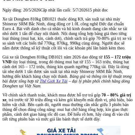
Ngày đăng:
20/5/2026
Cập nhật lần cuối:
5/7/2026
15 phút đọc
Xe tải Dongben 810kg DB1021 thuộc dòng K9, sản xuất tại nhà máy
Shineray SRM Bắc Ninh, dùng động cơ 1.0L công nghệ Đức đạt chuẩn
Euro 4. Bài viết dành cho cá nhân và hộ kinh doanh đang cân nhắc xe tải
nhỏ dưới 1 tấn để chạy nội thành. Nội dung tổng hợp bảng giá theo từng
loại thùng (mui bạt, kín, cánh dơi), chính sách trả góp 70-80% giá trị xe và
so sánh với các biến thể 770kg, 870kg, 990kg cùng dòng. Người đọc sẽ
nắm được thông số kỹ thuật cốt lõi và các khoản phí lăn bánh kèm theo.
Giá xe tải Dongben 810kg DB1021 năm 2026 dao động từ
155 – 172 triệu
VNĐ
tùy loại thùng, trong đó thùng mui bạt từ 155 – 163 triệu, thùng bạt
cánh dơi 165 – 172 triệu, thùng kín quanh ngưỡng 770kg tải. Đây là dòng
tải nhẹ dưới 1 tấn được sản xuất tại nhà máy Shineray SRM Bắc Ninh,
hướng đến khách hàng chạy nội thành.
Bảng giá và thông tin kỹ thuật trong
bài được tổng hợp từ
Thế Giới Xe Tải
– đại lý phân phối chính hãng dòng
Dongben tại Việt Nam.
Về chính sách thanh toán, khách mua được hỗ trợ trả góp
70 – 80% giá trị
xe
, trả trước từ 30 triệu đồng và kèm gói khuyến mãi định vị, phù hiệu, bảo
hiểm vật chất. Bên cạnh đó, người mua thường cân nhắc giữa 3 phiên bản
thùng để chọn đúng công năng: mui bạt chở hàng tổng hợp, kín giao thực
phẩm, cánh dơi giao hàng tốc độ cao. Để hiểu rõ hơn, hãy cùng đi vào chi
tiết từng phiên bản và mức giá lăn bánh thực tế dưới đây.