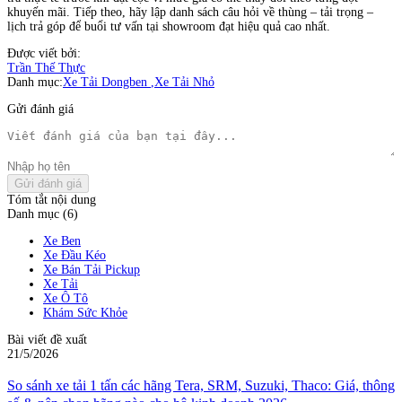
khuyến mãi. Tiếp theo, hãy lập danh sách câu hỏi về thùng – tải trọng –
lịch trả góp để buổi tư vấn tại showroom đạt hiệu quả cao nhất.
Được viết bởi:
Trần Thế Thực
Danh mục:
Xe Tải Dongben
,
Xe Tải Nhỏ
Gửi đánh giá
Gửi đánh giá
Tóm tắt nội dung
Danh mục (6)
Xe Ben
Xe Đầu Kéo
Xe Bán Tải Pickup
Xe Tải
Xe Ô Tô
Khám Sức Khỏe
Bài viết đề xuất
21/5/2026
So sánh xe tải 1 tấn các hãng Tera, SRM, Suzuki, Thaco: Giá, thông