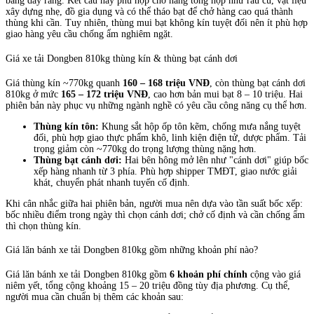
bằng dây ràng. Kết cấu này phù hợp chở hàng tổng hợp như rau củ, vật liệu
xây dựng nhẹ, đồ gia dụng và có thể tháo bạt để chở hàng cao quá thành
thùng khi cần. Tuy nhiên, thùng mui bạt không kín tuyệt đối nên ít phù hợp
giao hàng yêu cầu chống ẩm nghiêm ngặt.
Giá xe tải Dongben 810kg thùng kín & thùng bạt cánh dơi
Giá thùng kín ~770kg quanh
160 – 168 triệu VNĐ
, còn thùng bạt cánh dơi
810kg ở mức
165 – 172 triệu VNĐ
, cao hơn bản mui bạt 8 – 10 triệu. Hai
phiên bản này phục vụ những ngành nghề có yêu cầu công năng cụ thể hơn.
Thùng kín tôn:
Khung sắt hộp ốp tôn kẽm, chống mưa nắng tuyệt
đối, phù hợp giao thực phẩm khô, linh kiện điện tử, dược phẩm. Tải
trọng giảm còn ~770kg do trọng lượng thùng nặng hơn.
Thùng bạt cánh dơi:
Hai bên hông mở lên như "cánh dơi" giúp bốc
xếp hàng nhanh từ 3 phía. Phù hợp shipper TMĐT, giao nước giải
khát, chuyển phát nhanh tuyến cố định.
Khi cân nhắc giữa hai phiên bản, người mua nên dựa vào tần suất bốc xếp:
bốc nhiều điểm trong ngày thì chọn cánh dơi; chở cố định và cần chống ẩm
thì chọn thùng kín.
Giá lăn bánh xe tải Dongben 810kg gồm những khoản phí nào?
Giá lăn bánh xe tải Dongben 810kg gồm
6 khoản phí chính
cộng vào giá
niêm yết, tổng cộng khoảng 15 – 20 triệu đồng tùy địa phương. Cụ thể,
người mua cần chuẩn bị thêm các khoản sau: