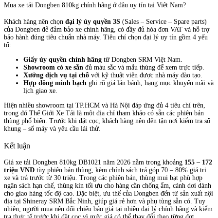
Mua xe tải Dongben 810kg chính hãng ở đâu uy tín tại Việt Nam?
Khách hàng nên chọn
đại lý ủy quyền 3S
(Sales – Service – Spare parts)
của Dongben để đảm bảo xe chính hãng, có đầy đủ hóa đơn VAT và hỗ trợ
bảo hành đúng tiêu chuẩn nhà máy. Tiêu chí chọn đại lý uy tín gồm 4 yếu
tố:
Giấy ủy quyền chính hãng
từ Dongben SRM Việt Nam.
Showroom có xe sẵn
đủ màu sắc và mẫu thùng để xem trực tiếp.
Xưởng dịch vụ tại chỗ
với kỹ thuật viên được nhà máy đào tạo.
Hợp đồng minh bạch
ghi rõ giá lăn bánh, hạng mục khuyến mãi và
lịch giao xe.
Hiện nhiều showroom tại TP.HCM và Hà Nội đáp ứng đủ 4 tiêu chí trên,
trong đó Thế Giới Xe Tải là một địa chỉ tham khảo có sẵn các phiên bản
thùng phổ biến. Trước khi đặt cọc, khách hàng nên đến tận nơi kiểm tra số
khung – số máy và yêu cầu lái thử.
Kết luận
Giá xe tải Dongben 810kg DB1021 năm 2026 nằm trong khoảng
155 – 172
triệu VNĐ
tùy phiên bản thùng, kèm chính sách trả góp 70 – 80% giá trị
xe và trả trước từ 30 triệu. Trong các phiên bản, thùng mui bạt phù hợp
ngân sách hạn chế, thùng kín tối ưu cho hàng cần chống ẩm, cánh dơi dành
cho giao hàng tốc độ cao. Đặc biệt, ưu thế của Dongben đến từ sản xuất nội
địa tại Shineray SRM Bắc Ninh, giúp giá rẻ hơn và phụ tùng sẵn có. Tuy
nhiên, người mua nên đối chiếu báo giá tại nhiều đại lý chính hãng và kiểm
tra thực tế trước khi đặt cọc vì mức giá có thể thay đổi theo từng đợt