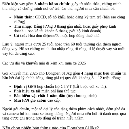
Điều kiện vay gồm
3 nhóm hồ sơ chính
: giấy tờ nhân thân, chứng minh
thu nhập và chứng minh nơi cư trú. Cụ thể, người mua cần chuẩn bị:
Nhân thân:
CCCD, sổ hộ khẩu hoặc đăng ký tạm trú (bản sao công
chứng).
Thu nhập:
Bảng lương 3 tháng gần nhất, hoặc giấy phép kinh
doanh + sao kê tài khoản 6 tháng (với hộ kinh doanh).
Cư trú:
Hóa đơn điện/nước hoặc hợp đồng thuê nhà.
Lưu ý, người mua dưới 25 tuổi hoặc trên 60 tuổi thường cần thêm người
đồng vay. Hồ sơ chứng minh thu nhập càng rõ ràng, tỉ lệ duyệt vay và mức
vay tối đa càng cao.
Các ưu đãi và khuyến mãi đi kèm khi mua xe 2026
Gói khuyến mãi 2026 cho Dongben 810kg gồm
4 hạng mục tiêu chuẩn
tại
hầu hết đại lý chính hãng, tổng giá trị quy đổi khoảng 8 – 12 triệu đồng:
Định vị GPS
hợp chuẩn Bộ GTVT (bắt buộc với xe tải).
Phù hiệu xe tải
miễn phí làm thủ tục.
Bảo hiểm vật chất 1 năm đầu
(tùy chương trình).
Mui lướt gió cabin
cao cấp.
Ngoài gói chuẩn, một số đại lý còn tặng thêm phim cách nhiệt, đệm ghế da
và camera lùi khi mua xe trong tháng. Người mua nên hỏi rõ danh mục quà
tặng được ghi trong hợp đồng để tránh hiểu nhầm.
Nên chọn phiên bản thùng nào của Dongben 810kg?