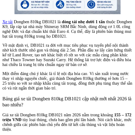
Xe tải
Dongben 810kg DB1021 là
dòng tải nhẹ dưới 1 tấn
thuộc Dongben
K9, lắp ráp tại nhà máy Shineray SRM Bắc Ninh, dùng động cơ 1.0L công
nghệ Đức và đạt chuẩn khí thải Euro 4. Cụ thể, đây là phiên bản thùng mui
bạt tải trọng 810kg trong họ DB1021.
Về mặt định vị, DB1021 ra đời với mục tiêu phục vụ tuyến phố nội thành
nhờ kích thước nhỏ gọn và thùng dài 2.5m. Phần đầu xe lấy cảm hứng thiết
kế từ Land Rover, tạo nét khác biệt rõ rệt so với các mẫu cùng phân khúc
như Thaco Towner hay Suzuki Carry. Hệ thống lái trợ lực điện và điều hòa
hai chiều là trang bị tiêu chuẩn ngay từ bản cơ sở.
Một điểm đáng chú ý khác là tỉ lệ nội địa hóa cao. Vì sản xuất trong nước
thay vì nhập nguyên chiếc, giá thành Dongben 810kg thường rẻ hơn 15 –
25 triệu so với xe nhập khẩu cùng tải trọng, đồng thời phụ tùng thay thế sẵn
có và rút ngắn thời gian bảo trì.
Bảng giá xe tải Dongben 810kg DB1021 cập nhật mới nhất 2026 là
bao nhiêu?
Giá xe tải Dongben 810kg DB1021 năm 2026 nằm trong khoảng
155 – 172
triệu VNĐ
tùy loại thùng, chưa bao gồm phí lăn bánh. Nói cách khác, mức
chênh giữa các phiên bản chủ yếu đến từ kết cấu thùng và vật liệu hoàn
thiện.