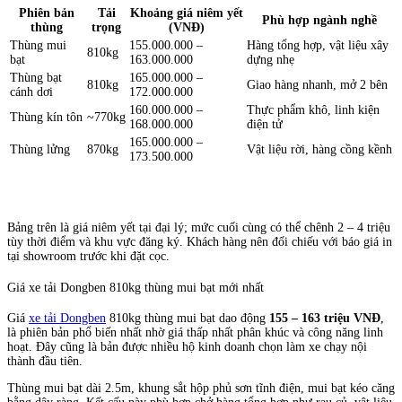
Phiên bản
Tải
Khoảng giá niêm yết
Phù hợp ngành nghề
thùng
trọng
(VNĐ)
Thùng mui
155.000.000 –
Hàng tổng hợp, vật liệu xây
810kg
bạt
163.000.000
dựng nhẹ
Thùng bạt
165.000.000 –
810kg
Giao hàng nhanh, mở 2 bên
cánh dơi
172.000.000
160.000.000 –
Thực phẩm khô, linh kiện
Thùng kín tôn
~770kg
168.000.000
điện tử
165.000.000 –
Thùng lửng
870kg
Vật liệu rời, hàng cồng kềnh
173.500.000
Bảng trên là giá niêm yết tại đại lý; mức cuối cùng có thể chênh 2 – 4 triệu
tùy thời điểm và khu vực đăng ký. Khách hàng nên đối chiếu với báo giá in
tại showroom trước khi đặt cọc.
Giá xe tải Dongben 810kg thùng mui bạt mới nhất
Giá
xe tải Dongben
810kg thùng mui bạt dao động
155 – 163 triệu VNĐ
,
là phiên bản phổ biến nhất nhờ giá thấp nhất phân khúc và công năng linh
hoạt. Đây cũng là bản được nhiều hộ kinh doanh chọn làm xe chạy nội
thành đầu tiên.
Thùng mui bạt dài 2.5m, khung sắt hộp phủ sơn tĩnh điện, mui bạt kéo căng