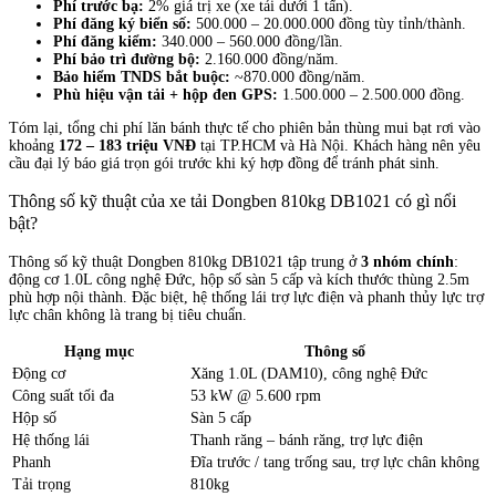
Phí trước bạ:
2% giá trị xe (xe tải dưới 1 tấn).
Phí đăng ký biển số:
500.000 – 20.000.000 đồng tùy tỉnh/thành.
Phí đăng kiểm:
340.000 – 560.000 đồng/lần.
Phí bảo trì đường bộ:
2.160.000 đồng/năm.
Bảo hiểm TNDS bắt buộc:
~870.000 đồng/năm.
Phù hiệu vận tải + hộp đen GPS:
1.500.000 – 2.500.000 đồng.
Tóm lại, tổng chi phí lăn bánh thực tế cho phiên bản thùng mui bạt rơi vào
khoảng
172 – 183 triệu VNĐ
tại TP.HCM và Hà Nội. Khách hàng nên yêu
cầu đại lý báo giá trọn gói trước khi ký hợp đồng để tránh phát sinh.
Thông số kỹ thuật của xe tải Dongben 810kg DB1021 có gì nổi
bật?
Thông số kỹ thuật Dongben 810kg DB1021 tập trung ở
3 nhóm chính
:
động cơ 1.0L công nghệ Đức, hộp số sàn 5 cấp và kích thước thùng 2.5m
phù hợp nội thành. Đặc biệt, hệ thống lái trợ lực điện và phanh thủy lực trợ
lực chân không là trang bị tiêu chuẩn.
Hạng mục
Thông số
Động cơ
Xăng 1.0L (DAM10), công nghệ Đức
Công suất tối đa
53 kW @ 5.600 rpm
Hộp số
Sàn 5 cấp
Hệ thống lái
Thanh răng – bánh răng, trợ lực điện
Phanh
Đĩa trước / tang trống sau, trợ lực chân không
Tải trọng
810kg