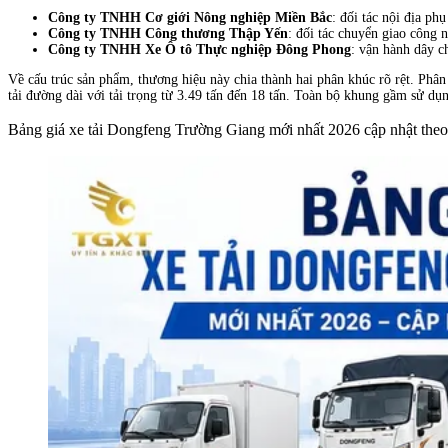
Công ty TNHH Cơ giới Nông nghiệp Miền Bắc
: đối tác nội địa ph
Công ty TNHH Công thương Thập Yến
: đối tác chuyển giao công
Công ty TNHH Xe Ô tô Thực nghiệp Đông Phong
: vận hành dây c
Về cấu trúc sản phẩm, thương hiệu này chia thành hai phân khúc rõ rệt. Phân
tải đường dài với tải trọng từ 3.49 tấn đến 18 tấn. Toàn bộ khung gầm sử dụ
Bảng giá xe tải Dongfeng Trường Giang mới nhất 2026 cập nhật theo t