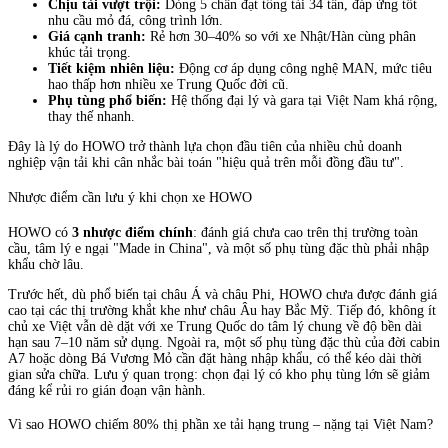
Chịu tải vượt trội:
Dòng 5 chân đạt tổng tải 34 tấn, đáp ứng tốt
nhu cầu mỏ đá, công trình lớn.
Giá cạnh tranh:
Rẻ hơn 30–40% so với xe Nhật/Hàn cùng phân
khúc tải trọng.
Tiết kiệm nhiên liệu:
Động cơ áp dụng công nghệ MAN, mức tiêu
hao thấp hơn nhiều xe Trung Quốc đời cũ.
Phụ tùng phổ biến:
Hệ thống đại lý và gara tại Việt Nam khá rộng,
thay thế nhanh.
Đây là lý do HOWO trở thành lựa chọn đầu tiên của nhiều chủ doanh
nghiệp vận tải khi cân nhắc bài toán "hiệu quả trên mỗi đồng đầu tư".
Nhược điểm cần lưu ý khi chọn xe HOWO
HOWO có
3 nhược điểm chính
: đánh giá chưa cao trên thị trường toàn
cầu, tâm lý e ngại "Made in China", và một số phụ tùng đặc thù phải nhập
khẩu chờ lâu.
Trước hết, dù phổ biến tại châu Á và châu Phi, HOWO chưa được đánh giá
cao tại các thị trường khắt khe như châu Âu hay Bắc Mỹ. Tiếp đó, không ít
chủ xe Việt vẫn dè dặt với xe Trung Quốc do tâm lý chung về độ bền dài
hạn sau 7–10 năm sử dụng. Ngoài ra, một số phụ tùng đặc thù của đời cabin
A7 hoặc dòng Bá Vương Mỏ cần đặt hàng nhập khẩu, có thể kéo dài thời
gian sửa chữa. Lưu ý quan trọng: chọn đại lý có kho phụ tùng lớn sẽ giảm
đáng kể rủi ro gián đoạn vận hành.
Vì sao HOWO chiếm 80% thị phần xe tải hạng trung – nặng tại Việt Nam?