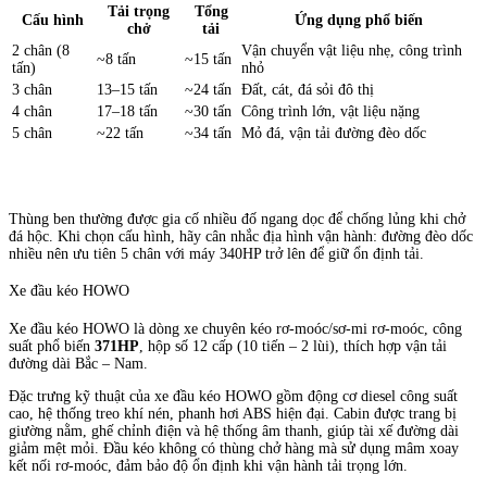
Tải trọng
Tổng
Cấu hình
Ứng dụng phổ biến
chở
tải
2 chân (8
Vận chuyển vật liệu nhẹ, công trình
~8 tấn
~15 tấn
tấn)
nhỏ
3 chân
13–15 tấn
~24 tấn
Đất, cát, đá sỏi đô thị
4 chân
17–18 tấn
~30 tấn
Công trình lớn, vật liệu nặng
5 chân
~22 tấn
~34 tấn
Mỏ đá, vận tải đường đèo dốc
Thùng ben thường được gia cố nhiều đố ngang dọc để chống lủng khi chở
đá hộc. Khi chọn cấu hình, hãy cân nhắc địa hình vận hành: đường đèo dốc
nhiều nên ưu tiên 5 chân với máy 340HP trở lên để giữ ổn định tải.
Xe đầu kéo HOWO
Xe đầu kéo HOWO là dòng xe chuyên kéo rơ-moóc/sơ-mi rơ-moóc, công
suất phổ biến
371HP
, hộp số 12 cấp (10 tiến – 2 lùi), thích hợp vận tải
đường dài Bắc – Nam.
Đặc trưng kỹ thuật của xe đầu kéo HOWO gồm động cơ diesel công suất
cao, hệ thống treo khí nén, phanh hơi ABS hiện đại. Cabin được trang bị
giường nằm, ghế chỉnh điện và hệ thống âm thanh, giúp tài xế đường dài
giảm mệt mỏi. Đầu kéo không có thùng chở hàng mà sử dụng mâm xoay
kết nối rơ-moóc, đảm bảo độ ổn định khi vận hành tải trọng lớn.