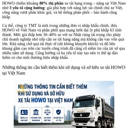
HOWO chiếm khoảng
80% thị phần
xe tải hạng trung – nặng tại Việt Nam
nhờ
3 yếu tố cộng hưởng
: giá phù hợp với năng lực tài chính chủ xe Việt,
công năng vượt phân khúc giá, và hệ thống phân phối – bảo hành rộng
khắp.
Cụ thể, công ty TMT là một trong những đơn vị nhập khẩu chính, đưa
HOWO về Việt Nam và phân phối qua mạng lưới đại lý phủ khắp 63 tỉnh
thành. Mức giá thấp hơn 30–40% so với xe Nhật cùng tải trọng cho phép
chủ doanh nghiệp nhỏ tiếp cận xe tải hạng nặng mà không cần vay vốn quá
lớn. Khả năng chở quá tải thực tế (dù không khuyến khích) và độ bền
khung gầm cao trên các tuyến công trình đã củng cố niềm tin của tài xế qua
nhiều năm sử dụng. Cộng hưởng cả ba yếu tố này tạo nên vị thế áp đảo
hiếm có cho một thương hiệu nhập khẩu.
Những thông tin cần biết thêm khi sử dụng và sở hữu xe tải HOWO
tại Việt Nam