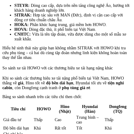
STEYR:
Dòng cao cấp, dựa trên nền tảng công nghệ Áo, hướng tới
khách hàng doanh nghiệp lớn.
SITRAK:
Hợp tác sâu với MAN (Đức), định vị cận cao cấp với
động cơ tiêu chuẩn châu Âu.
HOKA:
Phân khúc hạng trung, giá mềm hơn HOWO.
HOVA:
Dòng đặc thù, ít phổ biến tại Việt Nam.
CNHTC:
Vừa là tên tập đoàn, vừa được dùng cho một số mẫu xe
xuất khẩu.
Hiểu hệ sinh thái này giúp bạn không nhầm SITRAK với HOWO khi tra
cứu phụ tùng – cả hai dù cùng tập đoàn nhưng linh kiện không hoàn toàn
thay thế lẫn nhau.
So sánh xe tải HOWO với các thương hiệu xe tải hạng nặng khác
Khi so sánh các thương hiệu xe tải nặng phổ biến tại Việt Nam, HOWO
thắng về
giá
, Hino tốt về
độ bền dài hạn
, Hyundai tối ưu về
tiện nghi
cabin
, còn Dongfeng cạnh tranh ở
phụ tùng giá rẻ
.
Bảng so sánh nhanh trên các tiêu chí then chốt:
Hino
Hyundai
Dongfeng
Tiêu chí
HOWO
(Nhật)
(Hàn)
(TQ)
Trung bình –
Giá đầu tư
Thấp
Cao
Thấp
cao
Độ bền dài hạn
Khá
Rất tốt
Tốt
Khá