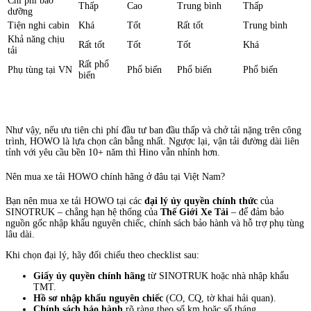
Chi phí bảo
Thấp
Cao
Trung bình
Thấp
dưỡng
Tiện nghi cabin
Khá
Tốt
Rất tốt
Trung bình
Khả năng chịu
Rất tốt
Tốt
Tốt
Khá
tải
Rất phổ
Phụ tùng tại VN
Phổ biến
Phổ biến
Phổ biến
biến
Như vậy, nếu ưu tiên chi phí đầu tư ban đầu thấp và chở tải nặng trên công
trình, HOWO là lựa chọn cân bằng nhất. Ngược lại, vận tải đường dài liên
tỉnh với yêu cầu bền 10+ năm thì Hino vẫn nhỉnh hơn.
Nên mua xe tải HOWO chính hãng ở đâu tại Việt Nam?
Bạn nên mua xe tải HOWO tại các
đại lý ủy quyền chính thức
của
SINOTRUK – chẳng hạn hệ thống của
Thế Giới Xe Tải
– để đảm bảo
nguồn gốc nhập khẩu nguyên chiếc, chính sách bảo hành và hỗ trợ phụ tùng
lâu dài.
Khi chọn đại lý, hãy đối chiếu theo checklist sau:
Giấy ủy quyền chính hãng
từ SINOTRUK hoặc nhà nhập khẩu
TMT.
Hồ sơ nhập khẩu nguyên chiếc
(CO, CQ, tờ khai hải quan).
Chính sách bảo hành
rõ ràng theo số km hoặc số tháng.