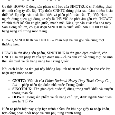
Cụ thể, HOWO là dòng sản phẩm chủ lực của SINOTRUK chứ không phải
tên một công ty độc lập. Tập đoàn CNHTC đứng phía sau, đảm nhiệm khâu
thiết kế, lắp ráp, sản xuất linh kiện và phân phối toàn cầu. Tại Việt Nam,
người dùng quen gọi dòng xe này là "Hổ Vồ" do phát âm gần với "HOWO"
và nhờ thiết kế đầu xe gân guốc, mạnh mẽ. Năng lực sản xuất của nhà máy
Sơn Đông rất lớn, có giai đoạn SINOTRUK xuất khẩu hơn 10.000 xe tải
hạng nặng chỉ trong một tháng.
HOWO, SINOTRUK và CNHTC – Phân biệt ba tên gọi của cùng một
thương hiệu
HOWO là tên dòng sản phẩm, SINOTRUK là tên giao dịch quốc tế, còn
CNHTC là tên pháp lý của tập đoàn mẹ – cả ba đều chỉ về cùng một hệ sinh
thái sản xuất xe tải hạng nặng tại Trung Quốc.
Nói cách khác, ba tên gọi này không loại trừ nhau mà đại diện cho các lớp
nhận diện khác nhau:
CNHTC:
Viết tắt của
China National Heavy Duty Truck Group Co.,
Ltd.
– pháp nhân tập đoàn nhà nước Trung Quốc.
SINOTRUK:
Tên giao dịch quốc tế, dùng trong xuất khẩu và truyền
thông toàn cầu.
HOWO:
Dòng sản phẩm xe tải nặng chủ lực, được người Việt quen
gọi là "Hổ Vồ".
Hiểu rõ phân biệt này giúp bạn tránh nhầm lẫn khi đọc giấy tờ nhập khẩu,
hợp đồng phân phối hoặc tra cứu phụ tùng chính hãng.