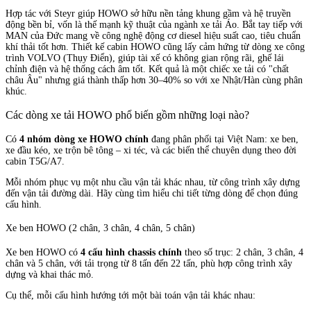
Hợp tác với Steyr giúp HOWO sở hữu nền tảng khung gầm và hệ truyền
động bền bỉ, vốn là thế mạnh kỹ thuật của ngành xe tải Áo. Bắt tay tiếp với
MAN của Đức mang về công nghệ động cơ diesel hiệu suất cao, tiêu chuẩn
khí thải tốt hơn. Thiết kế cabin HOWO cũng lấy cảm hứng từ dòng xe công
trình VOLVO (Thụy Điển), giúp tài xế có không gian rộng rãi, ghế lái
chỉnh điện và hệ thống cách âm tốt. Kết quả là một chiếc xe tải có "chất
châu Âu" nhưng giá thành thấp hơn 30–40% so với xe Nhật/Hàn cùng phân
khúc.
Các dòng xe tải HOWO phổ biến gồm những loại nào?
Có
4 nhóm dòng xe HOWO chính
đang phân phối tại Việt Nam: xe ben,
xe đầu kéo, xe trộn bê tông – xi téc, và các biến thể chuyên dụng theo đời
cabin T5G/A7.
Mỗi nhóm phục vụ một nhu cầu vận tải khác nhau, từ công trình xây dựng
đến vận tải đường dài. Hãy cùng tìm hiểu chi tiết từng dòng để chọn đúng
cấu hình.
Xe ben HOWO (2 chân, 3 chân, 4 chân, 5 chân)
Xe ben HOWO có
4 cấu hình chassis chính
theo số trục: 2 chân, 3 chân, 4
chân và 5 chân, với tải trọng từ 8 tấn đến 22 tấn, phù hợp công trình xây
dựng và khai thác mỏ.
Cụ thể, mỗi cấu hình hướng tới một bài toán vận tải khác nhau: