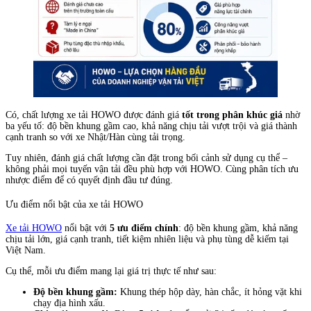
Có, chất lượng xe tải HOWO được đánh giá
tốt trong phân khúc giá
nhờ
ba yếu tố: độ bền khung gầm cao, khả năng chịu tải vượt trội và giá thành
cạnh tranh so với xe Nhật/Hàn cùng tải trọng.
Tuy nhiên, đánh giá chất lượng cần đặt trong bối cảnh sử dụng cụ thể –
không phải mọi tuyến vận tải đều phù hợp với HOWO. Cùng phân tích ưu
nhược điểm để có quyết định đầu tư đúng.
Ưu điểm nổi bật của xe tải HOWO
Xe tải HOWO
nổi bật với
5 ưu điểm chính
: độ bền khung gầm, khả năng
chịu tải lớn, giá cạnh tranh, tiết kiệm nhiên liệu và phụ tùng dễ kiếm tại
Việt Nam.
Cụ thể, mỗi ưu điểm mang lại giá trị thực tế như sau:
Độ bền khung gầm:
Khung thép hộp dày, hàn chắc, ít hỏng vặt khi
chạy địa hình xấu.