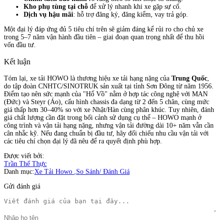
Kho phụ tùng tại chỗ
để xử lý nhanh khi xe gặp sự cố.
Dịch vụ hậu mãi
: hỗ trợ đăng ký, đăng kiểm, vay trả góp.
Một đại lý đáp ứng đủ 5 tiêu chí trên sẽ giảm đáng kể rủi ro cho chủ xe
trong 5–7 năm vận hành đầu tiên – giai đoạn quan trọng nhất để thu hồi
vốn đầu tư.
Kết luận
Tóm lại, xe tải HOWO là thương hiệu xe tải hạng nặng của
Trung Quốc
,
do tập đoàn CNHTC/SINOTRUK sản xuất tại tỉnh Sơn Đông từ năm 1956.
Điểm tạo nên sức mạnh của "Hổ Vồ" nằm ở hợp tác công nghệ với MAN
(Đức) và Steyr (Áo), cấu hình chassis đa dạng từ 2 đến 5 chân, cùng mức
giá thấp hơn 30–40% so với xe Nhật/Hàn cùng phân khúc. Tuy nhiên, đánh
giá chất lượng cần đặt trong bối cảnh sử dụng cụ thể – HOWO mạnh ở
công trình và vận tải hạng nặng, nhưng vận tải đường dài 10+ năm vẫn cần
cân nhắc kỹ. Nếu đang chuẩn bị đầu tư, hãy đối chiếu nhu cầu vận tải với
các tiêu chí chọn đại lý đã nêu để ra quyết định phù hợp.
Được viết bởi:
Trần Thế Thực
Danh mục:
Xe Tải Howo
,
So Sánh/ Đánh Giá
Gửi đánh giá