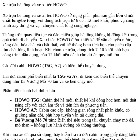
Xe trộn bê tông và xe xi téc HOWO
Xe trộn bê tông và xe xi téc HOWO sử dụng phần phía sau gắn
bồn chứa
chất lỏng/bê tông
, với dung tích trộn từ 6 đến 12 mét khối, phục vụ công
trình xây dựng và vận chuyển chất lỏng công nghiệp.
Thùng trộn quay liên tục và đảo chiều giúp bê tông không bị đông kết trong
quá trình di chuyển. Xe xi téc HOWO được thiết kế để vận chuyển nước,
xăng dầu, hóa chất và chất thải, với hệ thống bơm tích hợp cho phép cấp –
thu chất lỏng linh hoạt. Khi chọn xe trộn, dung tích 7–10 khối phù hợp
công trình dân dụng, còn 12 khối nên dành cho dự án quy mô lớn.
Các đời cabin HOWO (T5G, A7) và biến thể chuyên dụng
Hai đời cabin phổ biến nhất là
T5G và A7
, đi kèm các biến thể chuyên
dụng như Bá Vương Mỏ 70 tấn và xe ben chạy mỏ.
Phân biệt nhanh hai đời cabin:
HOWO T5G:
Cabin thế hệ mới, thiết kế khí động học hơn, nội thất
nâng cấp với cách âm tốt và tiện ích đa phương tiện.
HOWO A7:
Cabin cao cấp, không gian rộng nhất phân khúc, có
giường nằm đôi, phù hợp tuyến vận tải đường dài.
Bá Vương Mỏ 70 tấn:
Biến thể siêu trọng tải, chuyên chạy mỏ đá,
mỏ than – không lưu hành đường bộ thông thường.
Khi mua xe đã qua sử dụng, hãy kiểm tra rõ đời cabin trong giấy đăng kiểm
vì giá trị và chi phí phụ tùng thay thế chênh lệch đáng kể giữa các đời.