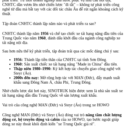
phát triển. Từ một doanh nghiệp nhà nước phục vụ nhu cầu nội địa,
CNHTC dần vươn lên nhờ chiến lược "đi tắt" – không tự phát triển công
nghệ từ đầu mà bắt tay với các đối tác châu Âu để rút ngắn khoảng cách kỹ
thuật.
Tập đoàn CNHTC thành lập năm nào và phát triển ra sao?
CNHTC thành lập năm
1956
và chế tạo chiếc xe tải hạng nặng đầu tiên của
Trung Quốc vào năm
1960
, đánh dấu khởi đầu của ngành công nghiệp xe
tải nặng nội địa.
Sau hơn nửa thế kỷ phát triển, tập đoàn trải qua các mốc đáng chú ý sau:
1956:
Thành lập tiền thân của CNHTC tại tỉnh Sơn Đông.
1960:
Sản xuất chiếc xe tải hạng nặng "Made in China" đầu tiên.
Thập niên 1980–1990:
Ký kết hợp tác chuyển giao công nghệ với
Steyr (Áo).
2000s đến nay:
Mở rộng hợp tác với MAN (Đức), đẩy mạnh xuất
khẩu sang Đông Nam Á, châu Phi, Trung Đông.
Nhờ chiến lược dài hơi này, SINOTRUK hiện được xem là nhà sản xuất xe
tải hạng nặng dẫn đầu Trung Quốc về sản lượng xuất khẩu.
Vai trò của công nghệ MAN (Đức) và Steyr (Áo) trong xe HOWO
Công nghệ MAN (Đức) và Steyr (Áo) đóng vai trò
nâng tầm chất lượng
động cơ, hệ truyền động và cabin
của xe HOWO, tạo bước ngoặt giúp
dòng xe này thoát khỏi định kiến "xe Trung Quốc giá rẻ".