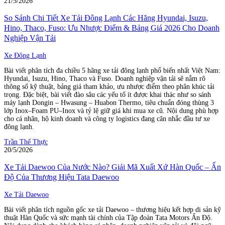
21/5/2026
So Sánh Chi Tiết Xe Tải Đông Lạnh Các Hãng Hyundai, Isuzu,
Hino, Thaco, Fuso: Ưu Nhược Điểm & Bảng Giá 2026 Cho Doanh
Nghiệp Vận Tải
Xe Đông Lạnh
Bài viết phân tích đa chiều 5 hãng xe tải đông lạnh phổ biến nhất Việt Nam:
Hyundai, Isuzu, Hino, Thaco và Fuso. Doanh nghiệp vận tải sẽ nắm rõ
thông số kỹ thuật, bảng giá tham khảo, ưu nhược điểm theo phân khúc tải
trọng. Đặc biệt, bài viết đào sâu các yếu tố ít được khai thác như so sánh
máy lạnh Dongin – Hwasung – Huabon Thermo, tiêu chuẩn đóng thùng 3
lớp Inox–Foam PU–Inox và tỷ lệ giữ giá khi mua xe cũ. Nội dung phù hợp
cho cá nhân, hộ kinh doanh và công ty logistics đang cân nhắc đầu tư xe
đông lạnh.
Trần Thế Thực
20/5/2026
Xe Tải Daewoo Của Nước Nào? Giải Mã Xuất Xứ Hàn Quốc – Ấn
Độ Của Thương Hiệu Tata Daewoo
Xe Tải Daewoo
Bài viết phân tích nguồn gốc xe tải Daewoo – thương hiệu kết hợp di sản kỹ
thuật Hàn Quốc và sức mạnh tài chính của Tập đoàn Tata Motors Ấn Độ.