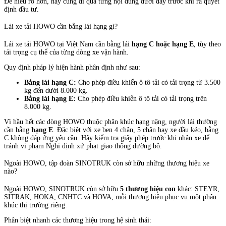
Để hiểu rõ hơn, hãy cùng đi qua từng nội dung dưới đây trước khi ra quyết
định đầu tư.
Lái xe tải HOWO cần bằng lái hạng gì?
Lái xe tải HOWO tại Việt Nam cần bằng lái
hạng C hoặc hạng E
, tùy theo
tải trọng cụ thể của từng dòng xe vận hành.
Quy định pháp lý hiện hành phân định như sau:
Bằng lái hạng C:
Cho phép điều khiển ô tô tải có tải trọng từ 3.500
kg đến dưới 8.000 kg.
Bằng lái hạng E:
Cho phép điều khiển ô tô tải có tải trọng trên
8.000 kg.
Vì hầu hết các dòng HOWO thuộc phân khúc hạng nặng, người lái thường
cần bằng
hạng E
. Đặc biệt với xe ben 4 chân, 5 chân hay xe đầu kéo, bằng
C không đáp ứng yêu cầu. Hãy kiểm tra giấy phép trước khi nhận xe để
tránh vi phạm Nghị định xử phạt giao thông đường bộ.
Ngoài HOWO, tập đoàn SINOTRUK còn sở hữu những thương hiệu xe
nào?
Ngoài HOWO, SINOTRUK còn sở hữu
5 thương hiệu con
khác: STEYR,
SITRAK, HOKA, CNHTC và HOVA, mỗi thương hiệu phục vụ một phân
khúc thị trường riêng.
Phân biệt nhanh các thương hiệu trong hệ sinh thái: