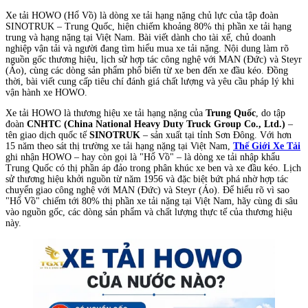
Xe tải HOWO (Hổ Vồ) là dòng xe tải hạng nặng chủ lực của tập đoàn
SINOTRUK – Trung Quốc, hiện chiếm khoảng 80% thị phần xe tải hạng
trung và hạng nặng tại Việt Nam. Bài viết dành cho tài xế, chủ doanh
nghiệp vận tải và người đang tìm hiểu mua xe tải nặng. Nội dung làm rõ
nguồn gốc thương hiệu, lịch sử hợp tác công nghệ với MAN (Đức) và Steyr
(Áo), cùng các dòng sản phẩm phổ biến từ xe ben đến xe đầu kéo. Đồng
thời, bài viết cung cấp tiêu chí đánh giá chất lượng và yêu cầu pháp lý khi
vận hành xe HOWO.
Xe tải HOWO là thương hiệu xe tải hạng nặng của
Trung Quốc
, do tập
đoàn
CNHTC (China National Heavy Duty Truck Group Co., Ltd.)
–
tên giao dịch quốc tế
SINOTRUK
– sản xuất tại tỉnh Sơn Đông. Với hơn
15 năm theo sát thị trường xe tải hạng nặng tại Việt Nam,
Thế Giới Xe Tải
ghi nhận HOWO – hay còn gọi là "Hổ Vồ" – là dòng xe tải nhập khẩu
Trung Quốc có thị phần áp đảo trong phân khúc xe ben và xe đầu kéo. Lịch
sử thương hiệu khởi nguồn từ năm 1956 và đặc biệt bứt phá nhờ hợp tác
chuyển giao công nghệ với MAN (Đức) và Steyr (Áo). Để hiểu rõ vì sao
"Hổ Vồ" chiếm tới 80% thị phần xe tải nặng tại Việt Nam, hãy cùng đi sâu
vào nguồn gốc, các dòng sản phẩm và chất lượng thực tế của thương hiệu
này.