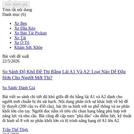
Gửi đánh giá
Tóm tắt nội dung
Danh mục (6)
Xe Ben
Xe Đầu Kéo
Xe Bán Tải Pickup
Xe Tải
Xe Ô Tô
Khám Sức Khỏe
Bài viết đề xuất
22/5/2026
So Sánh Độ Khó Đề Thi Bằng Lái A1 Và A2: Loại Nào Dễ Đậu
Hơn Cho Người Mới Thi?
So Sánh/ Đánh Giá
Bài viết so sánh chi tiết độ khó giữa đề thi bằng lái A1 và A2 dành cho
người mới chuẩn bị thi sát hạch. Nội dung phân tích sự khác biệt về bộ đề
lý thuyết (200 câu vs 450 câu), bài thi sa hình với xe phổ thông và xe phân
khối lớn côn tay. Người đọc nắm rõ tiêu chí chọn hạng bằng phù hợp với
năng lực và nhu cầu. Bài cũng đề cập mẹo "phá đảo" câu điểm liệt, kỹ thuật
đi hình số 8 với xe phân khối lớn và lộ trình nâng hạng từ A1 lên A2.
Trần Thế Thực