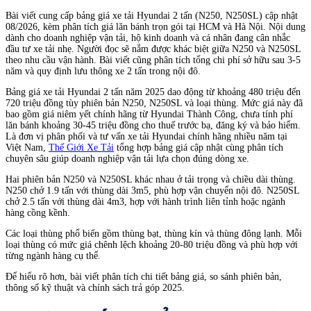
Bài viết cung cấp bảng giá xe tải Hyundai 2 tấn (N250, N250SL) cập nhật
08/2026, kèm phân tích giá lăn bánh trọn gói tại HCM và Hà Nội. Nội dung
dành cho doanh nghiệp vận tải, hộ kinh doanh và cá nhân đang cân nhắc
đầu tư xe tải nhẹ. Người đọc sẽ nắm được khác biệt giữa N250 và N250SL
theo nhu cầu vận hành. Bài viết cũng phân tích tổng chi phí sở hữu sau 3-5
năm và quy định lưu thông xe 2 tấn trong nội đô.
Bảng giá xe tải Hyundai 2 tấn năm 2025 dao động từ khoảng 480 triệu đến
720 triệu đồng tùy phiên bản N250, N250SL và loại thùng. Mức giá này đã
bao gồm giá niêm yết chính hãng từ Hyundai Thành Công, chưa tính phí
lăn bánh khoảng 30-45 triệu đồng cho thuế trước bạ, đăng ký và bảo hiểm.
Là đơn vị phân phối và tư vấn xe tải Hyundai chính hãng nhiều năm tại
Việt Nam,
Thế Giới Xe Tải
tổng hợp bảng giá cập nhật cùng phân tích
chuyên sâu giúp doanh nghiệp vận tải lựa chọn đúng dòng xe.
Hai phiên bản N250 và N250SL khác nhau ở tải trọng và chiều dài thùng.
N250 chở 1.9 tấn với thùng dài 3m5, phù hợp vận chuyển nội đô. N250SL
chở 2.5 tấn với thùng dài 4m3, hợp với hành trình liên tỉnh hoặc ngành
hàng cồng kềnh.
Các loại thùng phổ biến gồm thùng bạt, thùng kín và thùng đông lạnh. Mỗi
loại thùng có mức giá chênh lệch khoảng 20-80 triệu đồng và phù hợp với
từng ngành hàng cụ thể.
Để hiểu rõ hơn, bài viết phân tích chi tiết bảng giá, so sánh phiên bản,
thông số kỹ thuật và chính sách trả góp 2025.