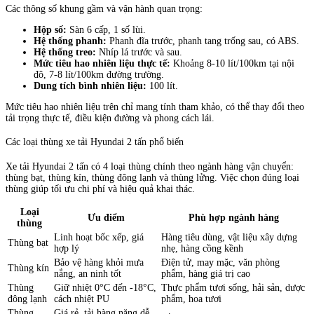
Các thông số khung gầm và vận hành quan trọng:
Hộp số:
Sàn 6 cấp, 1 số lùi.
Hệ thống phanh:
Phanh đĩa trước, phanh tang trống sau, có ABS.
Hệ thống treo:
Nhíp lá trước và sau.
Mức tiêu hao nhiên liệu thực tế:
Khoảng 8-10 lít/100km tại nội
đô, 7-8 lít/100km đường trường.
Dung tích bình nhiên liệu:
100 lít.
Mức tiêu hao nhiên liệu trên chỉ mang tính tham khảo, có thể thay đổi theo
tải trọng thực tế, điều kiện đường và phong cách lái.
Các loại thùng xe tải Hyundai 2 tấn phổ biến
Xe tải Hyundai 2 tấn có 4 loại thùng chính theo ngành hàng vận chuyển:
thùng bạt, thùng kín, thùng đông lạnh và thùng lửng. Việc chọn đúng loại
thùng giúp tối ưu chi phí và hiệu quả khai thác.
Loại
Ưu điểm
Phù hợp ngành hàng
thùng
Linh hoạt bốc xếp, giá
Hàng tiêu dùng, vật liệu xây dựng
Thùng bạt
hợp lý
nhẹ, hàng cồng kềnh
Bảo vệ hàng khỏi mưa
Điện tử, may mặc, văn phòng
Thùng kín
nắng, an ninh tốt
phẩm, hàng giá trị cao
Thùng
Giữ nhiệt 0°C đến -18°C,
Thực phẩm tươi sống, hải sản, dược
đông lạnh
cách nhiệt PU
phẩm, hoa tươi
Thùng
Giá rẻ, tải hàng nặng dễ