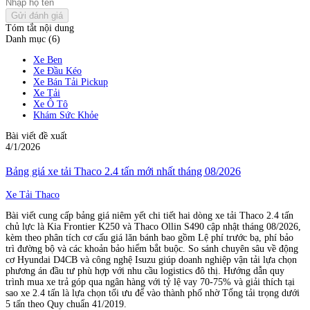
Gửi đánh giá
Tóm tắt nội dung
Danh mục (6)
Xe Ben
Xe Đầu Kéo
Xe Bán Tải Pickup
Xe Tải
Xe Ô Tô
Khám Sức Khỏe
Bài viết đề xuất
4/1/2026
Bảng giá xe tải Thaco 2.4 tấn mới nhất tháng 08/2026
Xe Tải Thaco
Bài viết cung cấp bảng giá niêm yết chi tiết hai dòng xe tải Thaco 2.4 tấn
chủ lực là Kia Frontier K250 và Thaco Ollin S490 cập nhật tháng 08/2026,
kèm theo phân tích cơ cấu giá lăn bánh bao gồm Lệ phí trước bạ, phí bảo
trì đường bộ và các khoản bảo hiểm bắt buộc. So sánh chuyên sâu về động
cơ Hyundai D4CB và công nghệ Isuzu giúp doanh nghiệp vận tải lựa chọn
phương án đầu tư phù hợp với nhu cầu logistics đô thị. Hướng dẫn quy
trình mua xe trả góp qua ngân hàng với tỷ lệ vay 70-75% và giải thích tại
sao xe 2.4 tấn là lựa chọn tối ưu để vào thành phố nhờ Tổng tải trọng dưới
5 tấn theo Quy chuẩn 41/2019.