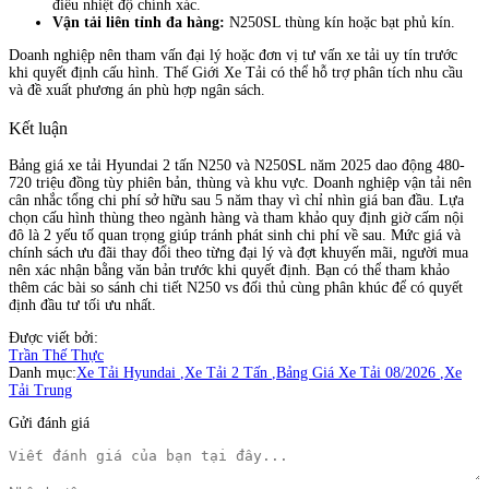
điều nhiệt độ chính xác.
Vận tải liên tỉnh đa hàng:
N250SL thùng kín hoặc bạt phủ kín.
Doanh nghiệp nên tham vấn đại lý hoặc đơn vị tư vấn xe tải uy tín trước
khi quyết định cấu hình. Thế Giới Xe Tải có thể hỗ trợ phân tích nhu cầu
và đề xuất phương án phù hợp ngân sách.
Kết luận
Bảng giá xe tải Hyundai 2 tấn N250 và N250SL năm 2025 dao động 480-
720 triệu đồng tùy phiên bản, thùng và khu vực. Doanh nghiệp vận tải nên
cân nhắc tổng chi phí sở hữu sau 5 năm thay vì chỉ nhìn giá ban đầu. Lựa
chọn cấu hình thùng theo ngành hàng và tham khảo quy định giờ cấm nội
đô là 2 yếu tố quan trọng giúp tránh phát sinh chi phí về sau. Mức giá và
chính sách ưu đãi thay đổi theo từng đại lý và đợt khuyến mãi, người mua
nên xác nhận bằng văn bản trước khi quyết định. Bạn có thể tham khảo
thêm các bài so sánh chi tiết N250 vs đối thủ cùng phân khúc để có quyết
định đầu tư tối ưu nhất.
Được viết bởi:
Trần Thế Thực
Danh mục:
Xe Tải Hyundai
,
Xe Tải 2 Tấn
,
Bảng Giá Xe Tải 08/2026
,
Xe
Tải Trung
Gửi đánh giá