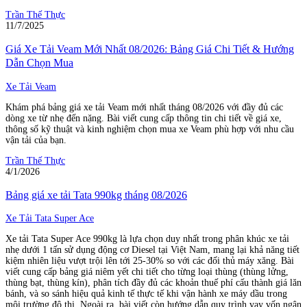
Trần Thế Thực
11/7/2025
Giá Xe Tải Veam Mới Nhất 08/2026: Bảng Giá Chi Tiết & Hướng
Dẫn Chọn Mua
Xe Tải Veam
Khám phá bảng giá xe tải Veam mới nhất tháng 08/2026 với đầy đủ các
dòng xe từ nhẹ đến nặng. Bài viết cung cấp thông tin chi tiết về giá xe,
thông số kỹ thuật và kinh nghiệm chọn mua xe Veam phù hợp với nhu cầu
vận tải của bạn.
Trần Thế Thực
4/1/2026
Bảng giá xe tải Tata 990kg tháng 08/2026
Xe Tải Tata Super Ace
Xe tải Tata Super Ace 990kg là lựa chọn duy nhất trong phân khúc xe tải
nhẹ dưới 1 tấn sử dụng động cơ Diesel tại Việt Nam, mang lại khả năng tiết
kiệm nhiên liệu vượt trội lên tới 25-30% so với các đối thủ máy xăng. Bài
viết cung cấp bảng giá niêm yết chi tiết cho từng loại thùng (thùng lửng,
thùng bạt, thùng kín), phân tích đầy đủ các khoản thuế phí cấu thành giá lăn
bánh, và so sánh hiệu quả kinh tế thực tế khi vận hành xe máy dầu trong
môi trường đô thị. Ngoài ra, bài viết còn hướng dẫn quy trình vay vốn ngân