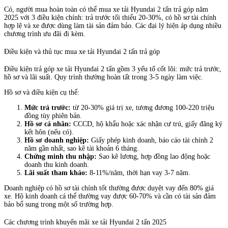
Có, người mua hoàn toàn có thể mua xe tải Hyundai 2 tấn trả góp năm
2025 với 3 điều kiện chính: trả trước tối thiểu 20-30%, có hồ sơ tài chính
hợp lệ và xe được dùng làm tài sản đảm bảo. Các đại lý hiện áp dụng nhiều
chương trình ưu đãi đi kèm.
Điều kiện và thủ tục mua xe tải Hyundai 2 tấn trả góp
Điều kiện trả góp xe tải Hyundai 2 tấn gồm 3 yếu tố cốt lõi: mức trả trước,
hồ sơ và lãi suất. Quy trình thường hoàn tất trong 3-5 ngày làm việc.
Hồ sơ và điều kiện cụ thể:
Mức trả trước:
từ 20-30% giá trị xe, tương đương 100-220 triệu
đồng tùy phiên bản.
Hồ sơ cá nhân:
CCCD, hộ khẩu hoặc xác nhận cư trú, giấy đăng ký
kết hôn (nếu có).
Hồ sơ doanh nghiệp:
Giấy phép kinh doanh, báo cáo tài chính 2
năm gần nhất, sao kê tài khoản 6 tháng.
Chứng minh thu nhập:
Sao kê lương, hợp đồng lao động hoặc
doanh thu kinh doanh.
Lãi suất tham khảo:
8-11%/năm, thời hạn vay 3-7 năm.
Doanh nghiệp có hồ sơ tài chính tốt thường được duyệt vay đến 80% giá
xe. Hộ kinh doanh cá thể thường vay được 60-70% và cần có tài sản đảm
bảo bổ sung trong một số trường hợp.
Các chương trình khuyến mãi xe tải Hyundai 2 tấn 2025