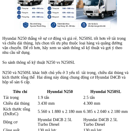
Hyundai N250 thắng về sự cơ động và giá rẻ, N250SL tốt hơn về tải trọng
và chiều dài thùng, lựa chọn tối ưu phụ thuộc loại hàng và quãng đường
vận chuyển. Để rõ hơn, hãy xem so sánh thông số kỹ thuật và gợi ý theo
nhu cầu sử dụng.
So sánh thông số kỹ thuật N250 vs N250SL
N250 và N250SL khác biệt chủ yếu ở 3 yếu tố: tải trọng, chiều dài thùng và
kích thước tổng thể. Hai dòng này dùng chung động cơ Hyundai D4CB và
hộp số sàn 6 cấp.
Tiêu chí
Hyundai N250
Hyundai N250SL
Tải trọng
1.9 tấn
2.5 tấn
Chiều dài thùng
3.430 mm
4.300 mm
Kích thước tổng
5.560 x 1.880 x 2.180 mm
6.385 x 2.040 x 2.180 mm
(DxRxC)
Hyundai D4CB 2.5L
Hyundai D4CB 2.5L
Động cơ
Turbo Diesel
Turbo Diesel
Công suất
130 mã lực
130 mã lực