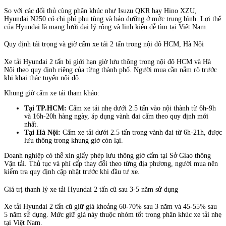
So với các đối thủ cùng phân khúc như Isuzu QKR hay Hino XZU,
Hyundai N250 có chi phí phụ tùng và bảo dưỡng ở mức trung bình. Lợi thế
của Hyundai là mạng lưới đại lý rộng và linh kiện dễ tìm tại Việt Nam.
Quy định tải trọng và giờ cấm xe tải 2 tấn trong nội đô HCM, Hà Nội
Xe tải Hyundai 2 tấn bị giới hạn giờ lưu thông trong nội đô HCM và Hà
Nội theo quy định riêng của từng thành phố. Người mua cần nắm rõ trước
khi khai thác tuyến nội đô.
Khung giờ cấm xe tải tham khảo:
Tại TP.HCM:
Cấm xe tải nhẹ dưới 2.5 tấn vào nội thành từ 6h-9h
và 16h-20h hàng ngày, áp dụng vành đai cấm theo quy định mới
nhất.
Tại Hà Nội:
Cấm xe tải dưới 2.5 tấn trong vành đai từ 6h-21h, được
lưu thông trong khung giờ còn lại.
Doanh nghiệp có thể xin giấy phép lưu thông giờ cấm tại Sở Giao thông
Vận tải. Thủ tục và phí cấp thay đổi theo từng địa phương, người mua nên
kiểm tra quy định cập nhật trước khi đầu tư xe.
Giá trị thanh lý xe tải Hyundai 2 tấn cũ sau 3-5 năm sử dụng
Xe tải Hyundai 2 tấn cũ giữ giá khoảng 60-70% sau 3 năm và 45-55% sau
5 năm sử dụng. Mức giữ giá này thuộc nhóm tốt trong phân khúc xe tải nhẹ
tại Việt Nam.