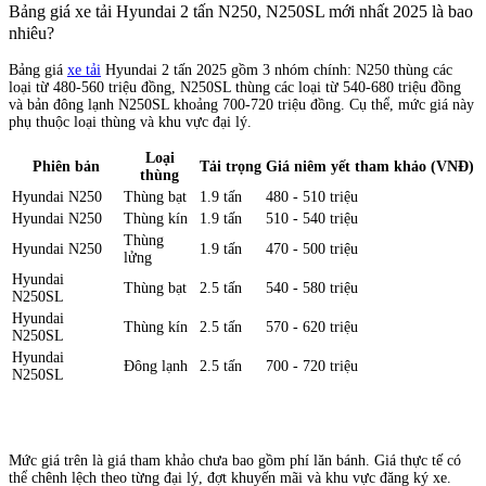
Bảng giá xe tải Hyundai 2 tấn N250, N250SL mới nhất 2025 là bao
nhiêu?
Bảng giá
xe tải
Hyundai 2 tấn 2025 gồm 3 nhóm chính: N250 thùng các
loại từ 480-560 triệu đồng, N250SL thùng các loại từ 540-680 triệu đồng
và bản đông lạnh N250SL khoảng 700-720 triệu đồng. Cụ thể, mức giá này
phụ thuộc loại thùng và khu vực đại lý.
Loại
Phiên bản
Tải trọng
Giá niêm yết tham khảo (VNĐ)
thùng
Hyundai N250
Thùng bạt
1.9 tấn
480 - 510 triệu
Hyundai N250
Thùng kín
1.9 tấn
510 - 540 triệu
Thùng
Hyundai N250
1.9 tấn
470 - 500 triệu
lửng
Hyundai
Thùng bạt
2.5 tấn
540 - 580 triệu
N250SL
Hyundai
Thùng kín
2.5 tấn
570 - 620 triệu
N250SL
Hyundai
Đông lạnh
2.5 tấn
700 - 720 triệu
N250SL
Mức giá trên là giá tham khảo chưa bao gồm phí lăn bánh. Giá thực tế có
thể chênh lệch theo từng đại lý, đợt khuyến mãi và khu vực đăng ký xe.