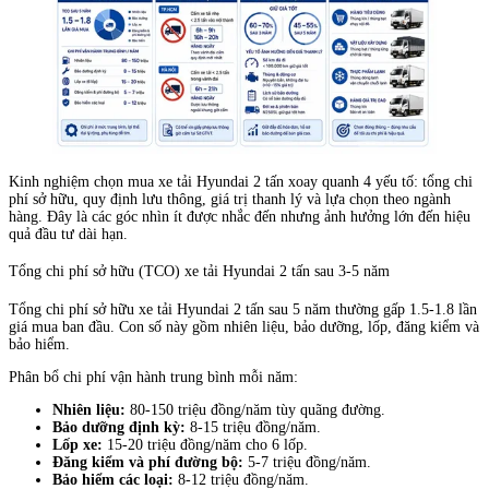
Kinh nghiệm chọn mua xe tải Hyundai 2 tấn xoay quanh 4 yếu tố: tổng chi
phí sở hữu, quy định lưu thông, giá trị thanh lý và lựa chọn theo ngành
hàng. Đây là các góc nhìn ít được nhắc đến nhưng ảnh hưởng lớn đến hiệu
quả đầu tư dài hạn.
Tổng chi phí sở hữu (TCO) xe tải Hyundai 2 tấn sau 3-5 năm
Tổng chi phí sở hữu xe tải Hyundai 2 tấn sau 5 năm thường gấp 1.5-1.8 lần
giá mua ban đầu. Con số này gồm nhiên liệu, bảo dưỡng, lốp, đăng kiểm và
bảo hiểm.
Phân bổ chi phí vận hành trung bình mỗi năm:
Nhiên liệu:
80-150 triệu đồng/năm tùy quãng đường.
Bảo dưỡng định kỳ:
8-15 triệu đồng/năm.
Lốp xe:
15-20 triệu đồng/năm cho 6 lốp.
Đăng kiểm và phí đường bộ:
5-7 triệu đồng/năm.
Bảo hiểm các loại:
8-12 triệu đồng/năm.