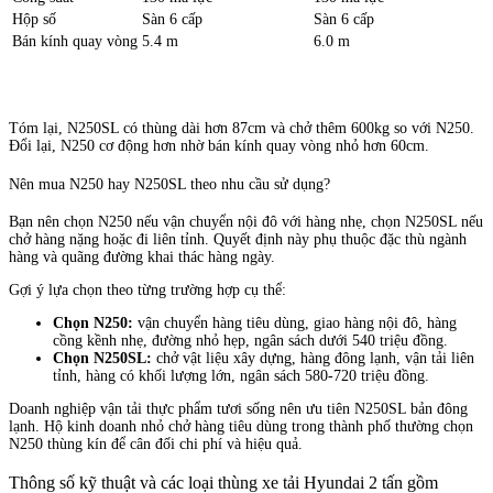
Hộp số
Sàn 6 cấp
Sàn 6 cấp
Bán kính quay vòng
5.4 m
6.0 m
Tóm lại, N250SL có thùng dài hơn 87cm và chở thêm 600kg so với N250.
Đổi lại, N250 cơ động hơn nhờ bán kính quay vòng nhỏ hơn 60cm.
Nên mua N250 hay N250SL theo nhu cầu sử dụng?
Bạn nên chọn N250 nếu vận chuyển nội đô với hàng nhẹ, chọn N250SL nếu
chở hàng nặng hoặc đi liên tỉnh. Quyết định này phụ thuộc đặc thù ngành
hàng và quãng đường khai thác hàng ngày.
Gợi ý lựa chọn theo từng trường hợp cụ thể:
Chọn N250:
vận chuyển hàng tiêu dùng, giao hàng nội đô, hàng
cồng kềnh nhẹ, đường nhỏ hẹp, ngân sách dưới 540 triệu đồng.
Chọn N250SL:
chở vật liệu xây dựng, hàng đông lạnh, vận tải liên
tỉnh, hàng có khối lượng lớn, ngân sách 580-720 triệu đồng.
Doanh nghiệp vận tải thực phẩm tươi sống nên ưu tiên N250SL bản đông
lạnh. Hộ kinh doanh nhỏ chở hàng tiêu dùng trong thành phố thường chọn
N250 thùng kín để cân đối chi phí và hiệu quả.
Thông số kỹ thuật và các loại thùng xe tải Hyundai 2 tấn gồm