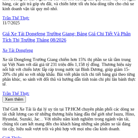
hàng, các gói trả góp ưu đãi, và chiến lược tối ưu hóa dòng tiền cho chủ xe
kinh doanh vận tải quy mô nhỏ.
Trần Thế Thực
11/7/2025
Giá Xe Tải Dongfeng Trường Giang: Bảng Giá Chi Tiết Và Phân
Tích Thị Trường Tháng 08/2026
Xe Tải Dongfeng
Xe tải Dongfeng Trường Giang chiếm hơn 15% thị phần xe tải tầm trung
tại Việt Nam với dải giá từ 231 triệu đến 1,158 tỷ đồng. Thương hiệu này
nổi bật với chiến lược lắp ráp trong nước tại Bình Dương, giúp giảm 15-
20% chi phí so với nhập khẩu. Bài viết phân tích chi tiết bảng giá theo từng
phân khúc, so sánh với đối thủ và hướng dẫn tính toán chi phí lăn bánh thực
tế.
Trần Thế Thực
Xem thêm
Thế Giới Xe Tải là đại lý uy tín tại TP.HCM chuyên phân phối các dòng xe
tải chất lượng cao từ những thương hiệu hàng đầu thế giới như Isuzu, Hino,
Hyundai, Suzuki, Jac... Với nhiều năm kinh nghiệm trong ngành vận tải,
chúng tôi cam kết mang đến cho khách hàng những sản phẩm xe tải đáng
tin cậy, hiệu suất vượt trội và phù hợp với mọi nhu cầu kinh doanh.