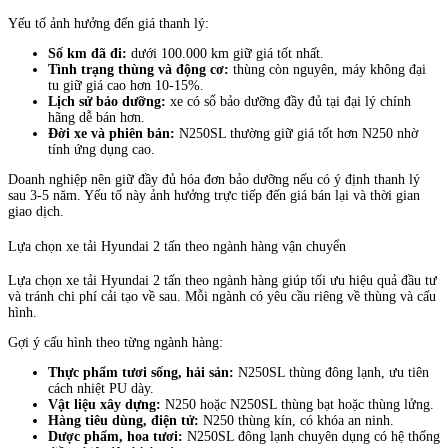
Yếu tố ảnh hưởng đến giá thanh lý:
Số km đã đi:
dưới 100.000 km giữ giá tốt nhất.
Tình trạng thùng và động cơ:
thùng còn nguyên, máy không đại
tu giữ giá cao hơn 10-15%.
Lịch sử bảo dưỡng:
xe có sổ bảo dưỡng đầy đủ tại đại lý chính
hãng dễ bán hơn.
Đời xe và phiên bản:
N250SL thường giữ giá tốt hơn N250 nhờ
tính ứng dụng cao.
Doanh nghiệp nên giữ đầy đủ hóa đơn bảo dưỡng nếu có ý định thanh lý
sau 3-5 năm. Yếu tố này ảnh hưởng trực tiếp đến giá bán lại và thời gian
giao dịch.
Lựa chọn xe tải Hyundai 2 tấn theo ngành hàng vận chuyển
Lựa chọn xe tải Hyundai 2 tấn theo ngành hàng giúp tối ưu hiệu quả đầu tư
và tránh chi phí cải tạo về sau. Mỗi ngành có yêu cầu riêng về thùng và cấu
hình.
Gợi ý cấu hình theo từng ngành hàng:
Thực phẩm tươi sống, hải sản:
N250SL thùng đông lạnh, ưu tiên
cách nhiệt PU dày.
Vật liệu xây dựng:
N250 hoặc N250SL thùng bạt hoặc thùng lửng.
Hàng tiêu dùng, điện tử:
N250 thùng kín, có khóa an ninh.
Dược phẩm, hoa tươi:
N250SL đông lạnh chuyên dụng có hệ thống