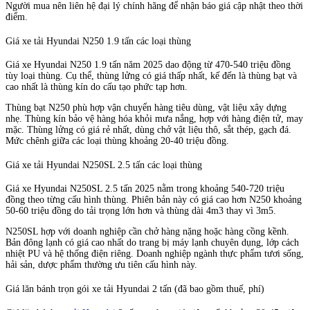
Người mua nên liên hệ đại lý chính hãng để nhận báo giá cập nhật theo thời
điểm.
Giá xe tải Hyundai N250 1.9 tấn các loại thùng
Giá xe Hyundai N250 1.9 tấn năm 2025 dao động từ 470-540 triệu đồng
tùy loại thùng. Cụ thể, thùng lửng có giá thấp nhất, kế đến là thùng bạt và
cao nhất là thùng kín do cấu tạo phức tạp hơn.
Thùng bạt N250 phù hợp vận chuyển hàng tiêu dùng, vật liệu xây dựng
nhẹ. Thùng kín bảo vệ hàng hóa khỏi mưa nắng, hợp với hàng điện tử, may
mặc. Thùng lửng có giá rẻ nhất, dùng chở vật liệu thô, sắt thép, gạch đá.
Mức chênh giữa các loại thùng khoảng 20-40 triệu đồng.
Giá xe tải Hyundai N250SL 2.5 tấn các loại thùng
Giá xe Hyundai N250SL 2.5 tấn 2025 nằm trong khoảng 540-720 triệu
đồng theo từng cấu hình thùng. Phiên bản này có giá cao hơn N250 khoảng
50-60 triệu đồng do tải trọng lớn hơn và thùng dài 4m3 thay vì 3m5.
N250SL hợp với doanh nghiệp cần chở hàng nặng hoặc hàng cồng kềnh.
Bản đông lạnh có giá cao nhất do trang bị máy lạnh chuyên dụng, lớp cách
nhiệt PU và hệ thống điện riêng. Doanh nghiệp ngành thực phẩm tươi sống,
hải sản, dược phẩm thường ưu tiên cấu hình này.
Giá lăn bánh trọn gói xe tải Hyundai 2 tấn (đã bao gồm thuế, phí)