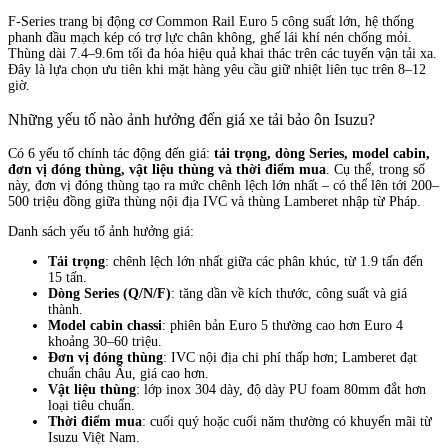
F-Series trang bị động cơ Common Rail Euro 5 công suất lớn, hệ thống
phanh đầu mạch kép có trợ lực chân không, ghế lái khí nén chống mỏi.
Thùng dài 7.4–9.6m tối đa hóa hiệu quả khai thác trên các tuyến vận tải xa.
Đây là lựa chọn ưu tiên khi mặt hàng yêu cầu giữ nhiệt liên tục trên 8–12
giờ.
Những yếu tố nào ảnh hưởng đến giá xe tải bảo ôn Isuzu?
Có 6 yếu tố chính tác động đến giá:
tải trọng, dòng Series, model cabin,
đơn vị đóng thùng, vật liệu thùng và thời điểm mua
. Cụ thể, trong số
này, đơn vị đóng thùng tạo ra mức chênh lệch lớn nhất – có thể lên tới 200–
500 triệu đồng giữa thùng nội địa IVC và thùng Lamberet nhập từ Pháp.
Danh sách yếu tố ảnh hưởng giá:
Tải trọng
: chênh lệch lớn nhất giữa các phân khúc, từ 1.9 tấn đến
15 tấn.
Dòng Series (Q/N/F)
: tăng dần về kích thước, công suất và giá
thành.
Model cabin chassi
: phiên bản Euro 5 thường cao hơn Euro 4
khoảng 30–60 triệu.
Đơn vị đóng thùng
: IVC nội địa chi phí thấp hơn; Lamberet đạt
chuẩn châu Âu, giá cao hơn.
Vật liệu thùng
: lớp inox 304 dày, độ dày PU foam 80mm đắt hơn
loại tiêu chuẩn.
Thời điểm mua
: cuối quý hoặc cuối năm thường có khuyến mãi từ
Isuzu Việt Nam.