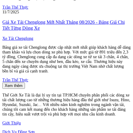
Trần Thế Thực
11/7/2025
Giá Xe Tải Chenglong Mới Nhất Tháng 08/2026 - Bảng Giá Chi
Tiết Từng Dòng Xe
Xe Tải Chenglong
Bảng giá xe tải Chenglong được cập nhật mới nhất giúp khách hàng dễ dàng
tham khảo và lựa chọn dòng xe phù hợp. Với mức giá từ 891 triệu đến 2,3
tỷ đồng, Chenglong cung cấp đa dạng các dòng xe từ xe tải 3 chân, 4 chân,
5 chân đến xe chuyên dụng như ben, đầu kéo, xe cẩu. Thương hiệu này
đang ngày càng được ưa chuộng tại thị trường Việt Nam nhờ chất lượng
bền bỉ và giá cả cạnh tranh.
Trần Thế Thực
Xem thêm
Thế Giới Xe Tải là đại lý uy tín tại TP.HCM chuyên phân phối các dòng xe
tải chất lượng cao từ những thương hiệu hàng đầu thế giới như Isuzu, Hino,
Hyundai, Suzuki, Jac... Với nhiều năm kinh nghiệm trong ngành vận tải,
chúng tôi cam kết mang đến cho khách hàng những sản phẩm xe tải đáng
tin cậy, hiệu suất vượt trội và phù hợp với mọi nhu cầu kinh doanh.
Giới Thiệu
Dịch Vụ Đồng Sơn