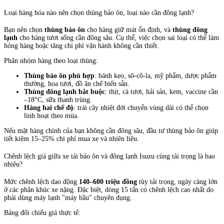
Loại hàng hóa nào nên chọn thùng bảo ôn, loại nào cần đông lạnh?
Bạn nên chọn
thùng bảo ôn
cho hàng giữ mát ổn định, và
thùng đông
lạnh
cho hàng tươi sống cần đông sâu. Cụ thể, việc chọn sai loại có thể làm
hỏng hàng hoặc tăng chi phí vận hành không cần thiết.
Phân nhóm hàng theo loại thùng:
Thùng bảo ôn phù hợp
: bánh kẹo, sô-cô-la, mỹ phẩm, dược phẩm
thường, hoa tươi, đồ ăn chế biến sẵn.
Thùng đông lạnh bắt buộc
: thịt, cá tươi, hải sản, kem, vaccine cần
–18°C, sữa thanh trùng.
Hàng hai chế độ
: trái cây nhiệt đới chuyển vùng dài có thể chọn
linh hoạt theo mùa.
Nếu mặt hàng chính của bạn không cần đông sâu, đầu tư thùng bảo ôn giúp
tiết kiệm 15–25% chi phí mua xe và nhiên liệu.
Chênh lệch giá giữa xe tải bảo ôn và đông lạnh Isuzu cùng tải trọng là bao
nhiêu?
Mức chênh lệch dao động
140–600 triệu đồng
tùy tải trọng, ngày càng lớn
ở các phân khúc xe nặng. Đặc biệt, dòng 15 tấn có chênh lệch cao nhất do
phải dùng máy lạnh "máy bầu" chuyên dụng.
Bảng đối chiếu giá thực tế: