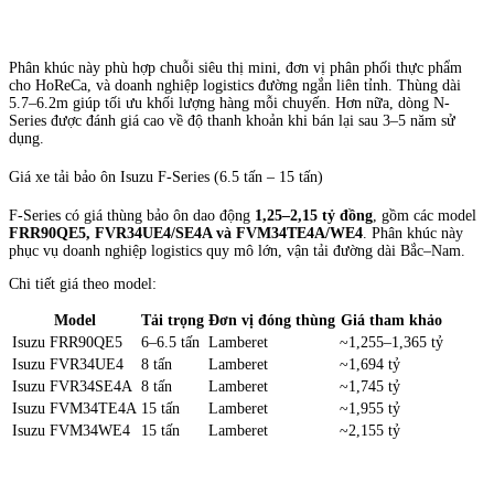
Phân khúc này phù hợp chuỗi siêu thị mini, đơn vị phân phối thực phẩm
cho HoReCa, và doanh nghiệp logistics đường ngắn liên tỉnh. Thùng dài
5.7–6.2m giúp tối ưu khối lượng hàng mỗi chuyến. Hơn nữa, dòng N-
Series được đánh giá cao về độ thanh khoản khi bán lại sau 3–5 năm sử
dụng.
Giá xe tải bảo ôn Isuzu F-Series (6.5 tấn – 15 tấn)
F-Series có giá thùng bảo ôn dao động
1,25–2,15 tỷ đồng
, gồm các model
FRR90QE5, FVR34UE4/SE4A và FVM34TE4A/WE4
. Phân khúc này
phục vụ doanh nghiệp logistics quy mô lớn, vận tải đường dài Bắc–Nam.
Chi tiết giá theo model:
Model
Tải trọng
Đơn vị đóng thùng
Giá tham khảo
Isuzu FRR90QE5
6–6.5 tấn
Lamberet
~1,255–1,365 tỷ
Isuzu FVR34UE4
8 tấn
Lamberet
~1,694 tỷ
Isuzu FVR34SE4A
8 tấn
Lamberet
~1,745 tỷ
Isuzu FVM34TE4A
15 tấn
Lamberet
~1,955 tỷ
Isuzu FVM34WE4
15 tấn
Lamberet
~2,155 tỷ