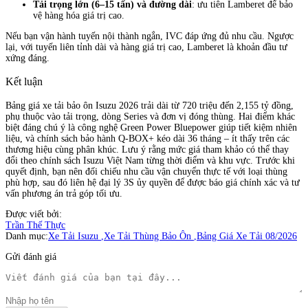
Tải trọng lớn (6–15 tấn) và đường dài
: ưu tiên Lamberet để bảo
vệ hàng hóa giá trị cao.
Nếu bạn vận hành tuyến nội thành ngắn, IVC đáp ứng đủ nhu cầu. Ngược
lại, với tuyến liên tỉnh dài và hàng giá trị cao, Lamberet là khoản đầu tư
xứng đáng.
Kết luận
Bảng giá xe tải bảo ôn Isuzu 2026 trải dài từ 720 triệu đến 2,155 tỷ đồng,
phụ thuộc vào tải trọng, dòng Series và đơn vị đóng thùng. Hai điểm khác
biệt đáng chú ý là công nghệ Green Power Bluepower giúp tiết kiệm nhiên
liệu, và chính sách bảo hành Q-BOX+ kéo dài 36 tháng – ít thấy trên các
thương hiệu cùng phân khúc. Lưu ý rằng mức giá tham khảo có thể thay
đổi theo chính sách Isuzu Việt Nam từng thời điểm và khu vực. Trước khi
quyết định, bạn nên đối chiếu nhu cầu vận chuyển thực tế với loại thùng
phù hợp, sau đó liên hệ đại lý 3S ủy quyền để được báo giá chính xác và tư
vấn phương án trả góp tối ưu.
Được viết bởi:
Trần Thế Thực
Danh mục:
Xe Tải Isuzu
,
Xe Tải Thùng Bảo Ôn
,
Bảng Giá Xe Tải 08/2026
Gửi đánh giá