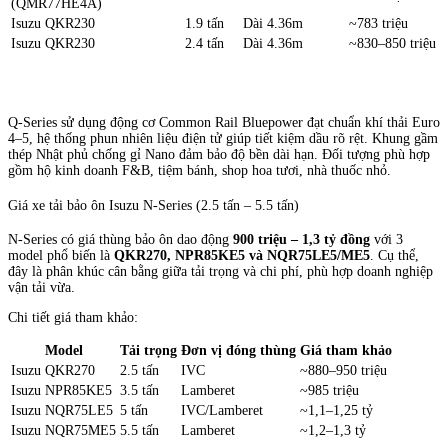
(QMR77HE4A)
Isuzu QKR230
1.9 tấn
Dài 4.36m
~783 triệu
Isuzu QKR230
2.4 tấn
Dài 4.36m
~830–850 triệu
Q-Series sử dụng động cơ Common Rail Bluepower đạt chuẩn khí thải Euro
4–5, hệ thống phun nhiên liệu điện tử giúp tiết kiệm dầu rõ rệt. Khung gầm
thép Nhật phủ chống gỉ Nano đảm bảo độ bền dài hạn. Đối tượng phù hợp
gồm hộ kinh doanh F&B, tiệm bánh, shop hoa tươi, nhà thuốc nhỏ.
Giá xe tải bảo ôn Isuzu N-Series (2.5 tấn – 5.5 tấn)
N-Series có giá thùng bảo ôn dao động
900 triệu – 1,3 tỷ đồng
với 3
model phổ biến là
QKR270, NPR85KE5 và NQR75LE5/ME5
. Cụ thể,
đây là phân khúc cân bằng giữa tải trọng và chi phí, phù hợp doanh nghiệp
vận tải vừa.
Chi tiết giá tham khảo:
Model
Tải trọng
Đơn vị đóng thùng
Giá tham khảo
Isuzu QKR270
2.5 tấn
IVC
~880–950 triệu
Isuzu NPR85KE5
3.5 tấn
Lamberet
~985 triệu
Isuzu NQR75LE5
5 tấn
IVC/Lamberet
~1,1–1,25 tỷ
Isuzu NQR75ME5
5.5 tấn
Lamberet
~1,2–1,3 tỷ