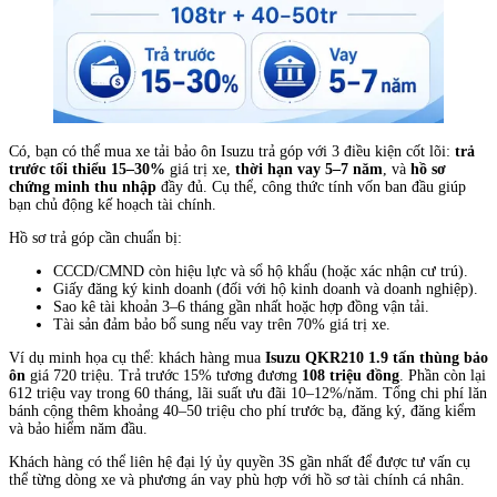
Có, bạn có thể mua xe tải bảo ôn Isuzu trả góp với 3 điều kiện cốt lõi:
trả
trước tối thiểu 15–30%
giá trị xe,
thời hạn vay 5–7 năm
, và
hồ sơ
chứng minh thu nhập
đầy đủ. Cụ thể, công thức tính vốn ban đầu giúp
bạn chủ động kế hoạch tài chính.
Hồ sơ trả góp cần chuẩn bị:
CCCD/CMND còn hiệu lực và sổ hộ khẩu (hoặc xác nhận cư trú).
Giấy đăng ký kinh doanh (đối với hộ kinh doanh và doanh nghiệp).
Sao kê tài khoản 3–6 tháng gần nhất hoặc hợp đồng vận tải.
Tài sản đảm bảo bổ sung nếu vay trên 70% giá trị xe.
Ví dụ minh họa cụ thể: khách hàng mua
Isuzu QKR210 1.9 tấn thùng bảo
ôn
giá 720 triệu. Trả trước 15% tương đương
108 triệu đồng
. Phần còn lại
612 triệu vay trong 60 tháng, lãi suất ưu đãi 10–12%/năm. Tổng chi phí lăn
bánh cộng thêm khoảng 40–50 triệu cho phí trước bạ, đăng ký, đăng kiểm
và bảo hiểm năm đầu.
Khách hàng có thể liên hệ đại lý ủy quyền 3S gần nhất để được tư vấn cụ
thể từng dòng xe và phương án vay phù hợp với hồ sơ tài chính cá nhân.