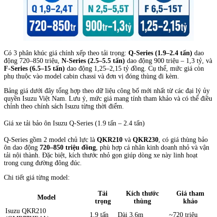
Có 3 phân khúc giá chính xếp theo tải trọng:
Q-Series (1.9–2.4 tấn)
dao
động 720–850 triệu,
N-Series (2.5–5.5 tấn)
dao động 900 triệu – 1,3 tỷ, và
F-Series (6.5–15 tấn)
dao động 1,25–2,15 tỷ đồng. Cụ thể, mức giá còn
phụ thuộc vào model cabin chassi và đơn vị đóng thùng đi kèm.
Bảng giá dưới đây tổng hợp theo dữ liệu công bố mới nhất từ các đại lý ủy
quyền Isuzu Việt Nam. Lưu ý, mức giá mang tính tham khảo và có thể điều
chỉnh theo chính sách Isuzu từng thời điểm.
Giá xe tải bảo ôn Isuzu Q-Series (1.9 tấn – 2.4 tấn)
Q-Series gồm 2 model chủ lực là
QKR210
và
QKR230
, có giá thùng bảo
ôn dao động
720–850 triệu đồng
, phù hợp cá nhân kinh doanh nhỏ và vận
tải nội thành. Đặc biệt, kích thước nhỏ gọn giúp dòng xe này linh hoạt
trong cung đường đông đúc.
Chi tiết giá từng model:
Tải
Kích thước
Giá tham
Model
trọng
thùng
khảo
Isuzu QKR210
1.9 tấn
Dài 3.6m
~720 triệu