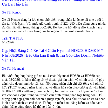
Ưu Đãi Hấp Dẫn
Xe Tải Kenbo
Xe tải Kenbo đang là lựa chọn phổ biến trong phân khúc xe tải nhẹ dưới 1
tấn tại Việt Nam. Với mức giá cạnh tranh từ 225-285 triệu đồng cùng nhiều
ưu đãi hấp dẫn trong tháng 08/2026, Kenbo thu hút đông đảo khách hàng
có nhu cầu vận chuyển hàng hóa trong đô thị và kinh doanh nhỏ lẻ.
Trần Thế Thực
6/5/2026
Cập Nhật Bảng Giá Xe Tải 4 Chân Hyundai HD320, HD360 Mới
Nhất 08/2026 - Báo Giá Lăn Bánh & Trả Góp Cho Doanh Nghiệp
Vận Tải
Xe Tải Hyundai
Bài viết tổng hợp bảng giá xe tải 4 chân Hyundai HD320 và HD360 cập
nhật 08/2026, đi kèm thông số kỹ thuật, giá lăn bánh và chính sách trả góp
dành cho doanh nghiệp vận tải. Nội dung phân tích chi tiết tổng chi phí sở
hữu (TCO) trong 5 năm khai thác và điểm hòa vốn theo cường độ vận hành
8.000–12.000 km/tháng. Bên cạnh đó, bài viết so sánh xe Hyundai 4 chân
với các dòng cạnh tranh và tư vấn cấu hình thùng theo loại hàng hóa. Đối
tượng phù hợp gồm chủ doanh nghiệp vận tải, nhà đầu tư đội xe và cá nhân
kinh doanh dịch vụ chở thuê. Thông tin niên hạn, đăng kiểm và bảo hành
chính hãng cũng được hệ thống hóa rõ ràng.