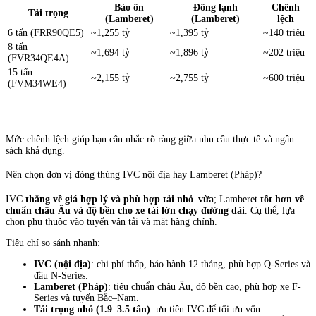
Bảo ôn
Đông lạnh
Chênh
Tải trọng
(Lamberet)
(Lamberet)
lệch
6 tấn (FRR90QE5)
~1,255 tỷ
~1,395 tỷ
~140 triệu
8 tấn
~1,694 tỷ
~1,896 tỷ
~202 triệu
(FVR34QE4A)
15 tấn
~2,155 tỷ
~2,755 tỷ
~600 triệu
(FVM34WE4)
Mức chênh lệch giúp bạn cân nhắc rõ ràng giữa nhu cầu thực tế và ngân
sách khả dụng.
Nên chọn đơn vị đóng thùng IVC nội địa hay Lamberet (Pháp)?
IVC
thắng về giá hợp lý và phù hợp tải nhỏ–vừa
; Lamberet
tốt hơn về
chuẩn châu Âu và độ bền cho xe tải lớn chạy đường dài
. Cụ thể, lựa
chọn phụ thuộc vào tuyến vận tải và mặt hàng chính.
Tiêu chí so sánh nhanh:
IVC (nội địa)
: chi phí thấp, bảo hành 12 tháng, phù hợp Q-Series và
đầu N-Series.
Lamberet (Pháp)
: tiêu chuẩn châu Âu, độ bền cao, phù hợp xe F-
Series và tuyến Bắc–Nam.
Tải trọng nhỏ (1.9–3.5 tấn)
: ưu tiên IVC để tối ưu vốn.