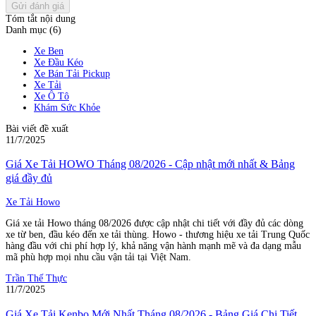
Gửi đánh giá
Tóm tắt nội dung
Danh mục (6)
Xe Ben
Xe Đầu Kéo
Xe Bán Tải Pickup
Xe Tải
Xe Ô Tô
Khám Sức Khỏe
Bài viết đề xuất
11/7/2025
Giá Xe Tải HOWO Tháng 08/2026 - Cập nhật mới nhất & Bảng
giá đầy đủ
Xe Tải Howo
Giá xe tải Howo tháng 08/2026 được cập nhật chi tiết với đầy đủ các dòng
xe từ ben, đầu kéo đến xe tải thùng. Howo - thương hiệu xe tải Trung Quốc
hàng đầu với chi phí hợp lý, khả năng vận hành mạnh mẽ và đa dạng mẫu
mã phù hợp mọi nhu cầu vận tải tại Việt Nam.
Trần Thế Thực
11/7/2025
Giá Xe Tải Kenbo Mới Nhất Tháng 08/2026 - Bảng Giá Chi Tiết,