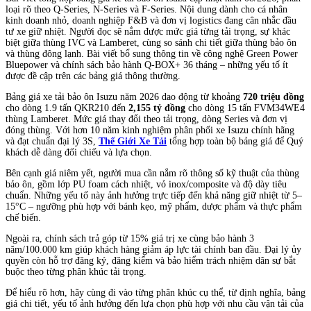
loại rõ theo Q-Series, N-Series và F-Series. Nội dung dành cho cá nhân
kinh doanh nhỏ, doanh nghiệp F&B và đơn vị logistics đang cân nhắc đầu
tư xe giữ nhiệt. Người đọc sẽ nắm được mức giá từng tải trọng, sự khác
biệt giữa thùng IVC và Lamberet, cùng so sánh chi tiết giữa thùng bảo ôn
và thùng đông lạnh. Bài viết bổ sung thông tin về công nghệ Green Power
Bluepower và chính sách bảo hành Q-BOX+ 36 tháng – những yếu tố ít
được đề cập trên các bảng giá thông thường.
Bảng giá xe tải bảo ôn Isuzu năm 2026 dao động từ khoảng
720 triệu đồng
cho dòng 1.9 tấn QKR210 đến
2,155 tỷ đồng
cho dòng 15 tấn FVM34WE4
thùng Lamberet. Mức giá thay đổi theo tải trọng, dòng Series và đơn vị
đóng thùng. Với hơn 10 năm kinh nghiệm phân phối xe Isuzu chính hãng
và đạt chuẩn đại lý 3S,
Thế Giới Xe Tải
tổng hợp toàn bộ bảng giá để Quý
khách dễ dàng đối chiếu và lựa chọn.
Bên cạnh giá niêm yết, người mua cần nắm rõ thông số kỹ thuật của thùng
bảo ôn, gồm lớp PU foam cách nhiệt, vỏ inox/composite và độ dày tiêu
chuẩn. Những yếu tố này ảnh hưởng trực tiếp đến khả năng giữ nhiệt từ 5–
15°C – ngưỡng phù hợp với bánh kẹo, mỹ phẩm, dược phẩm và thực phẩm
chế biến.
Ngoài ra, chính sách trả góp từ 15% giá trị xe cùng bảo hành 3
năm/100.000 km giúp khách hàng giảm áp lực tài chính ban đầu. Đại lý ủy
quyền còn hỗ trợ đăng ký, đăng kiểm và bảo hiểm trách nhiệm dân sự bắt
buộc theo từng phân khúc tải trọng.
Để hiểu rõ hơn, hãy cùng đi vào từng phân khúc cụ thể, từ định nghĩa, bảng
giá chi tiết, yếu tố ảnh hưởng đến lựa chọn phù hợp với nhu cầu vận tải của