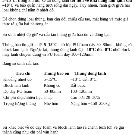
5–15°C
; trong khi đó, xe tải đông lạnh
tốt hơn về khả năng làm lạnh sâu
–18°C
và bảo quản hàng tươi sống dài ngày. Tuy nhiên, ranh giới giữa hai
loại không chỉ nằm ở nhiệt độ.
Để chọn đúng loại thùng, bạn cần đối chiếu cấu tạo, mặt hàng và mức giá
thực tế giữa hai phương án.
So sánh nhiệt độ giữ và cấu tạo thùng giữa bảo ôn và đông lạnh
Thùng bảo ôn giữ nhiệt
5–15°C
nhờ lớp PU foam dày 50–80mm, không có
block làm lạnh. Ngược lại, thùng đông lạnh đạt
–18°C đến 0°C
nhờ block
máy lạnh chuyên dụng và PU foam dày 100–120mm.
Bảng so sánh cấu tạo:
Tiêu chí
Thùng bảo ôn
Thùng đông lạnh
Khoảng nhiệt độ
5–15°C
–18°C đến 0°C
Block làm lạnh
Không có
Bắt buộc
Độ dày PU foam
50–80mm
100–120mm
Chi phí điện/nhiên liệu
Thấp
Cao hơn 20–30%
Trọng lượng thùng
Nhẹ hơn
Nặng hơn ~150–250kg
Sự khác biệt về độ dày foam và block lạnh tạo ra chênh lệch lớn về giá
thành cũng như chi phí vận hành.