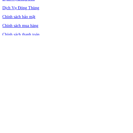
Dịch Vụ Đóng Thùng
Chính sách bảo mật
Chính sách mua hàng
Chính sách thanh toán
Chính sách bảo hành
Chính sách hậu mãi
Địa chỉ: 466 Quốc Lộ 1A, Phường An Phú Đông, Quận 12, Thành phố Hồ
Chí Minh, Việt Nam
Showroom: 165/2 Khu phố Bình Quới B, Phường Bình Chuẩn, Tp. Thuận
An, Tỉnh Bình Dương.
Email:
[email protected]
Hotline:
0911 888 444
Follow Us