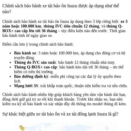
Chính sách bảo hành xe tải bảo ôn Isuzu được áp dụng như thế
nào?
Chính sách bảo hành xe tải bảo ôn Isuzu áp dụng theo 3 lớp riêng biệt:
xe 3
năm hoặc 100.000 km
,
thùng IVC tiêu chuẩn 12 tháng
, và
thùng Q-
BOX+ cao cấp lên tới 36 tháng
– tùy điều kiện nào đến trước. Thời gian
bảo hành tính từ ngày giao xe.
Điểm cần lưu ý trong chính sách bảo hành:
Bảo hành xe
: 3 năm hoặc 100.000 km, áp dụng cho động cơ và hệ
truyền động.
Thùng do IVC sản xuất
: bảo hành 12 tháng chuẩn nhà máy.
Thùng Q-BOX+ cao cấp
: bảo hành kéo dài tới 36 tháng – ưu thế
hiếm có trên thị trường.
Bảo dưỡng định kỳ
: miễn phí công tại các đại lý ủy quyền theo
lịch.
Mạng lưới 3S
: trải khắp toàn quốc, thuận tiện kiểm tra và sửa chữa.
Chính sách bảo hành nhiều lớp giúp khách hàng yên tâm vận hành dài hạn,
đồng thời giữ giá trị xe tốt khi thanh khoản. Trước khi nhận xe, bạn nên
kiểm tra kỹ sổ bảo hành và xác nhận đầy đủ thông tin model thùng đi kèm.
Sự khác biệt giữa xe tải bảo ôn và xe tải đông lạnh Isuzu là gì?