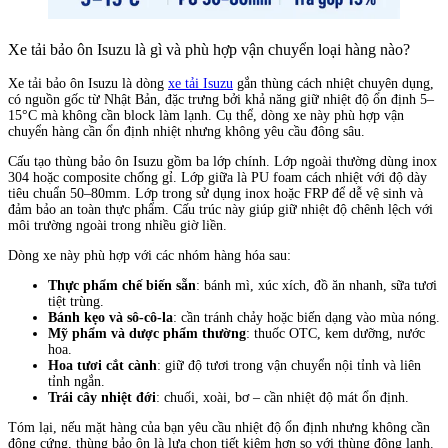
Xe tải bảo ôn Isuzu là gì và phù hợp vận chuyển loại hàng nào?
Xe tải bảo ôn Isuzu là dòng
xe tải Isuzu
gắn thùng cách nhiệt chuyên dụng,
có nguồn gốc từ Nhật Bản, đặc trưng bởi khả năng giữ nhiệt độ ổn định 5–
15°C mà không cần block làm lạnh. Cụ thể, dòng xe này phù hợp vận
chuyển hàng cần ổn định nhiệt nhưng không yêu cầu đông sâu.
Cấu tạo thùng bảo ôn Isuzu gồm ba lớp chính. Lớp ngoài thường dùng inox
304 hoặc composite chống gỉ. Lớp giữa là PU foam cách nhiệt với độ dày
tiêu chuẩn 50–80mm. Lớp trong sử dụng inox hoặc FRP để dễ vệ sinh và
đảm bảo an toàn thực phẩm. Cấu trúc này giúp giữ nhiệt độ chênh lệch với
môi trường ngoài trong nhiều giờ liền.
Dòng xe này phù hợp với các nhóm hàng hóa sau:
Thực phẩm chế biến sẵn
: bánh mì, xúc xích, đồ ăn nhanh, sữa tươi
tiệt trùng.
Bánh kẹo và sô-cô-la
: cần tránh chảy hoặc biến dạng vào mùa nóng.
Mỹ phẩm và dược phẩm thường
: thuốc OTC, kem dưỡng, nước
hoa.
Hoa tươi cắt cành
: giữ độ tươi trong vận chuyển nội tỉnh và liên
tỉnh ngắn.
Trái cây nhiệt đới
: chuối, xoài, bơ – cần nhiệt độ mát ổn định.
Tóm lại, nếu mặt hàng của bạn yêu cầu nhiệt độ ổn định nhưng không cần
đông cứng, thùng bảo ôn là lựa chọn tiết kiệm hơn so với thùng đông lạnh.