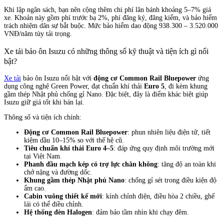
Khi lập ngân sách, bạn nên cộng thêm chi phí lăn bánh khoảng 5–7% giá
xe. Khoản này gồm phí trước bạ 2%, phí đăng ký, đăng kiểm, và bảo hiểm
trách nhiệm dân sự bắt buộc. Mức bảo hiểm dao động 938.300 – 3.520.000
VNĐ/năm tùy tải trọng.
Xe tải bảo ôn Isuzu có những thông số kỹ thuật và tiện ích gì nổi
bật?
Xe tải
bảo ôn Isuzu nổi bật với
động cơ Common Rail Bluepower
ứng
dụng công nghệ Green Power, đạt chuẩn khí thải
Euro 5
, đi kèm khung
gầm thép Nhật phủ chống gỉ Nano. Đặc biệt, đây là điểm khác biệt giúp
Isuzu giữ giá tốt khi bán lại.
Thông số và tiện ích chính:
Động cơ Common Rail Bluepower
: phun nhiên liệu điện tử, tiết
kiệm dầu 10–15% so với thế hệ cũ.
Tiêu chuẩn khí thải Euro 4–5
: đáp ứng quy định môi trường mới
tại Việt Nam.
Phanh đầu mạch kép có trợ lực chân không
: tăng độ an toàn khi
chở nặng và đường dốc.
Khung gầm thép Nhật phủ Nano
: chống gỉ sét trong điều kiện độ
ẩm cao.
Cabin vuông thiết kế mới
: kính chỉnh điện, điều hòa 2 chiều, ghế
lái có thể điều chỉnh.
Hệ thống đèn Halogen
: đảm bảo tầm nhìn khi chạy đêm.