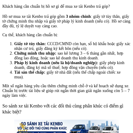
Khách hàng cần chuẩn bị hồ sơ gì để mua xe tải Kenbo trả góp?
Hồ sơ mua xe tải Kenbo trả góp gồm
3 nhóm chính
: giấy tờ tùy thân, giấy
tờ chứng minh thu nhập và giấy tờ pháp lý kinh doanh (nếu có). Hồ sơ càng
đầy đủ, tỷ lệ duyệt vay càng cao.
Cụ thể, khách hàng cần chuẩn bị:
Giấy tờ tùy thân:
CCCD/CMND còn hạn, sổ hộ khẩu hoặc giấy xác
nhận cư trú, giấy đăng ký kết hôn (nếu có).
Chứng minh thu nhập:
sao kê lương 3 – 6 tháng gần nhất, hợp
đồng lao động, hoặc sao kê doanh thu kinh doanh.
Pháp lý kinh doanh (nếu là hộ/doanh nghiệp):
giấy phép kinh
doanh, đăng ký mã số thuế, hợp đồng vận chuyển (nếu có).
Tài sản thế chấp:
giấy tờ nhà đất (nếu thế chấp ngoài chiếc xe
mua).
Một số ngân hàng yêu cầu thêm chứng minh chỗ ở và kế hoạch sử dụng xe.
Chuẩn bị trước tài liệu sẽ giúp rút ngắn thời gian giải ngân xuống còn 5 – 7
ngày làm việc.
So sánh xe tải Kenbo với các đối thủ cùng phân khúc có điểm gì
khác biệt?