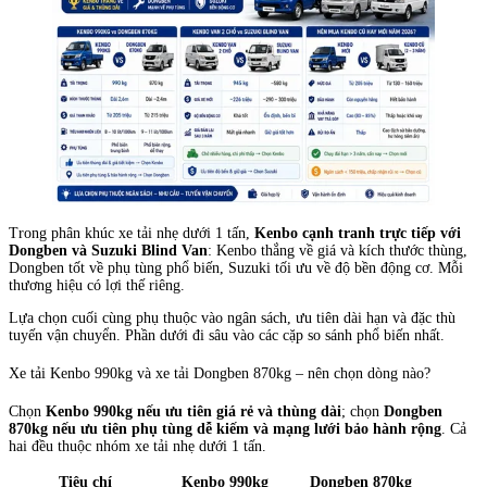
Trong phân khúc xe tải nhẹ dưới 1 tấn,
Kenbo cạnh tranh trực tiếp với
Dongben và Suzuki Blind Van
: Kenbo thắng về giá và kích thước thùng,
Dongben tốt về phụ tùng phổ biến, Suzuki tối ưu về độ bền động cơ. Mỗi
thương hiệu có lợi thế riêng.
Lựa chọn cuối cùng phụ thuộc vào ngân sách, ưu tiên dài hạn và đặc thù
tuyến vận chuyển. Phần dưới đi sâu vào các cặp so sánh phổ biến nhất.
Xe tải Kenbo 990kg và xe tải Dongben 870kg – nên chọn dòng nào?
Chọn
Kenbo 990kg nếu ưu tiên giá rẻ và thùng dài
; chọn
Dongben
870kg nếu ưu tiên phụ tùng dễ kiếm và mạng lưới bảo hành rộng
. Cả
hai đều thuộc nhóm xe tải nhẹ dưới 1 tấn.
Tiêu chí
Kenbo 990kg
Dongben 870kg