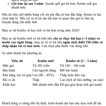
Giá bán lại sau 3 năm:
Suzuki giữ giá tốt hơn, Kenbo mất giá
nhanh hơn.
Nếu ưu tiên chở nhiều hàng với chi phí đầu tư ban đầu thấp, Kenbo là lựa
chọn hợp lý. Nếu coi xe là tài sản dài hạn và quan tâm giá trị bán lại,
Suzuki đáng cân nhắc hơn.
Mua xe tải Kenbo cũ hay mới có lợi hơn trong năm 2026?
Mua xe tải Kenbo mới có lợi hơn nếu
cần xe chạy dài hạn (>3 năm) và
muốn vay ngân hàng
; mua xe cũ có lợi nếu
ngân sách dưới 150 triệu và
chấp nhận rủi ro hao mòn
. Lựa chọn phụ thuộc vào dòng tiền.
So sánh nhanh hai phương án:
Tiêu chí
Kenbo mới
Kenbo cũ (2 – 3 năm)
Mức giá
Từ 205 triệu
Từ 130 – 160 triệu
Bảo hành
Còn nguyên hãng
Hết bảo hành
Khả năng vay trả góp
Cao (80 – 85%)
Thấp hoặc khó vay
Rủi ro ẩn
Thấp
Cao (lịch sử bảo dưỡng, tai nạn)
Khấu hao
Mất nhanh năm đầu
Đã qua giai đoạn mất giá mạnh
Khách hàng có dòng tiền ổn định, kinh doanh dài hạn nên mua mới để tận