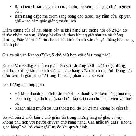
Bản tiêu chuẩn:
tay nắm cửa, tablo, ốp yên ghế dạng nhựa nguyên
bản.
Bản nâng cấp:
mạ crom sáng bóng cho tablo, tay nắm cửa, ốp yên
ghế – tạo cảm giác giống xe du lịch.
Điểm chung của cả hai phiên bản là khả năng lưu thông nội đô 24/24 do
thuộc nhóm xe van, không bị cấm tải theo khung giờ như xe tải thông
thường. Đây là lợi thế lớn cho khách kinh doanh vận chuyển hàng hóa trong
thành phố.
Giá xe tải van Kenbo 650kg 5 chỗ phù hợp với đối tượng nào?
Kenbo Van 650kg 5 chỗ có giá niêm yết
khoảng 230 – 241 triệu đồng
,
phù hợp với hộ kinh doanh vừa cần chở hàng vừa cần chở người. Dòng này
được xem là giải pháp “2 trong 1” trong phân khúc xe van.
Đối tượng phù hợp gồm:
Hộ kinh doanh gia đình cần chở 4 – 5 thành viên kèm hàng hóa nhẹ.
Doanh nghiệp dịch vụ (sửa chữa, lắp đặt) cần chở nhân viên và thiết
bị.
Khách hàng muốn xe lưu thông nội đô 24/24 mà không bị cấm tải.
So với bản 2 chỗ, bản 5 chỗ giảm tải trọng nhưng tăng số ghế, vì vậy
không phù hợp với người chuyên chở hàng nặng. Cân nhắc kỹ giữa “không
gian hàng” và “số chỗ ngồi” trước khi quyết định.