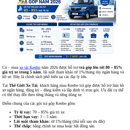
Có – mua
xe tải Kenbo
năm 2026 được hỗ trợ
trả góp lên tới 80 – 85%
giá trị xe trong 5 năm
, lãi suất tham khảo từ 1%/tháng tùy ngân hàng và
hồ sơ. Đây là chính sách phổ biến tại các đại lý lớn.
Tại
Thế Giới Xe Tải
, khách hàng mua Kenbo trả góp được hỗ trợ làm hồ
sơ ngân hàng, đăng ký – đăng kiểm và lắp định vị trọn gói. Ưu đãi cụ thể
có thể thay đổi theo từng tháng và từng dòng xe.
Điểm chung của các gói trả góp Kenbo gồm:
Tỷ lệ vay:
70 – 85% giá trị xe.
Thời hạn vay:
3 – 5 năm.
Lãi suất tham khảo:
từ 1%/tháng (thả nổi sau ưu đãi).
Thế chấp:
bằng chính xe mua hoặc bất động sản.