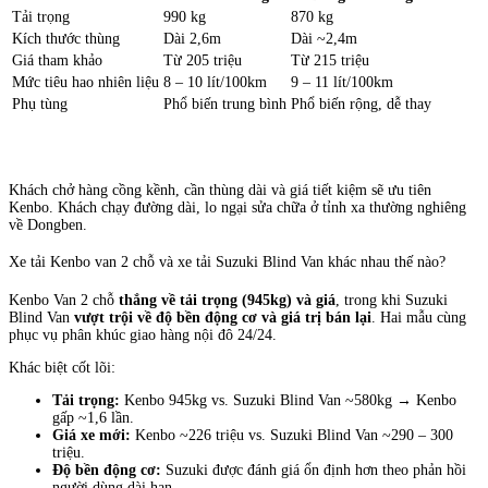
Tải trọng
990 kg
870 kg
Kích thước thùng
Dài 2,6m
Dài ~2,4m
Giá tham khảo
Từ 205 triệu
Từ 215 triệu
Mức tiêu hao nhiên liệu
8 – 10 lít/100km
9 – 11 lít/100km
Phụ tùng
Phổ biến trung bình
Phổ biến rộng, dễ thay
Khách chở hàng cồng kềnh, cần thùng dài và giá tiết kiệm sẽ ưu tiên
Kenbo. Khách chạy đường dài, lo ngại sửa chữa ở tỉnh xa thường nghiêng
về Dongben.
Xe tải Kenbo van 2 chỗ và xe tải Suzuki Blind Van khác nhau thế nào?
Kenbo Van 2 chỗ
thắng về tải trọng (945kg) và giá
, trong khi Suzuki
Blind Van
vượt trội về độ bền động cơ và giá trị bán lại
. Hai mẫu cùng
phục vụ phân khúc giao hàng nội đô 24/24.
Khác biệt cốt lõi:
Tải trọng:
Kenbo 945kg vs. Suzuki Blind Van ~580kg → Kenbo
gấp ~1,6 lần.
Giá xe mới:
Kenbo ~226 triệu vs. Suzuki Blind Van ~290 – 300
triệu.
Độ bền động cơ:
Suzuki được đánh giá ổn định hơn theo phản hồi
người dùng dài hạn.