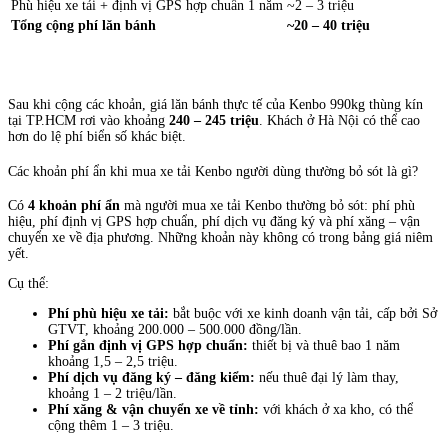
Phù hiệu xe tải + định vị GPS hợp chuẩn 1 năm
~2 – 3 triệu
Tổng cộng phí lăn bánh
~20 – 40 triệu
Sau khi cộng các khoản, giá lăn bánh thực tế của Kenbo 990kg thùng kín
tại TP.HCM rơi vào khoảng
240 – 245 triệu
. Khách ở Hà Nội có thể cao
hơn do lệ phí biển số khác biệt.
Các khoản phí ẩn khi mua xe tải Kenbo người dùng thường bỏ sót là gì?
Có
4 khoản phí ẩn
mà người mua xe tải Kenbo thường bỏ sót: phí phù
hiệu, phí định vị GPS hợp chuẩn, phí dịch vụ đăng ký và phí xăng – vận
chuyển xe về địa phương. Những khoản này không có trong bảng giá niêm
yết.
Cụ thể:
Phí phù hiệu xe tải:
bắt buộc với xe kinh doanh vận tải, cấp bởi Sở
GTVT, khoảng 200.000 – 500.000 đồng/lần.
Phí gắn định vị GPS hợp chuẩn:
thiết bị và thuê bao 1 năm
khoảng 1,5 – 2,5 triệu.
Phí dịch vụ đăng ký – đăng kiểm:
nếu thuê đại lý làm thay,
khoảng 1 – 2 triệu/lần.
Phí xăng & vận chuyển xe về tỉnh:
với khách ở xa kho, có thể
cộng thêm 1 – 3 triệu.