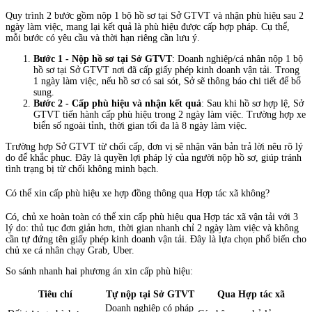
Quy trình 2 bước gồm nộp 1 bộ hồ sơ tại Sở GTVT và nhận phù hiệu sau 2
ngày làm việc, mang lại kết quả là phù hiệu được cấp hợp pháp. Cụ thể,
mỗi bước có yêu cầu và thời hạn riêng cần lưu ý.
Bước 1 - Nộp hồ sơ tại Sở GTVT
: Doanh nghiệp/cá nhân nộp 1 bộ
hồ sơ tại Sở GTVT nơi đã cấp giấy phép kinh doanh vận tải. Trong
1 ngày làm việc, nếu hồ sơ có sai sót, Sở sẽ thông báo chi tiết để bổ
sung.
Bước 2 - Cấp phù hiệu và nhận kết quả
: Sau khi hồ sơ hợp lệ, Sở
GTVT tiến hành cấp phù hiệu trong 2 ngày làm việc. Trường hợp xe
biển số ngoài tỉnh, thời gian tối đa là 8 ngày làm việc.
Trường hợp Sở GTVT từ chối cấp, đơn vị sẽ nhận văn bản trả lời nêu rõ lý
do để khắc phục. Đây là quyền lợi pháp lý của người nộp hồ sơ, giúp tránh
tình trạng bị từ chối không minh bạch.
Có thể xin cấp phù hiệu xe hợp đồng thông qua Hợp tác xã không?
Có, chủ xe hoàn toàn có thể xin cấp phù hiệu qua Hợp tác xã vận tải với 3
lý do: thủ tục đơn giản hơn, thời gian nhanh chỉ 2 ngày làm việc và không
cần tự đứng tên giấy phép kinh doanh vận tải. Đây là lựa chọn phổ biến cho
chủ xe cá nhân chạy Grab, Uber.
So sánh nhanh hai phương án xin cấp phù hiệu:
Tiêu chí
Tự nộp tại Sở GTVT
Qua Hợp tác xã
Doanh nghiệp có pháp