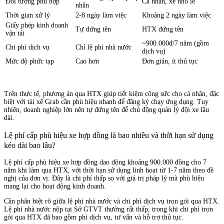
Đối tượng phù hợp
Cá nhân, xe nhỏ lẻ
nhân
Thời gian xử lý
2-8 ngày làm việc
Khoảng 2 ngày làm việc
Giấy phép kinh doanh
Tự đứng tên
HTX đứng tên
vận tải
~900.000đ/7 năm (gồm
Chi phí dịch vụ
Chỉ lệ phí nhà nước
dịch vụ)
Mức độ phức tạp
Cao hơn
Đơn giản, ít thủ tục
Trên thực tế, phương án qua HTX giúp tiết kiệm công sức cho cá nhân, đặc
biệt với tài xế Grab cần phù hiệu nhanh để đăng ký chạy ứng dụng. Tuy
nhiên, doanh nghiệp lớn nên tự đứng tên để chủ động quản lý đội xe lâu
dài.
Lệ phí cấp phù hiệu xe hợp đồng là bao nhiêu và thời hạn sử dụng
kéo dài bao lâu?
Lệ phí cấp phù hiệu xe hợp đồng dao động khoảng 900.000 đồng cho 7
năm khi làm qua HTX, với thời hạn sử dụng linh hoạt từ 1-7 năm theo đề
nghị của đơn vị. Đây là chi phí thấp so với giá trị pháp lý mà phù hiệu
mang lại cho hoạt động kinh doanh.
Cần phân biệt rõ giữa lệ phí nhà nước và chi phí dịch vụ trọn gói qua HTX.
Lệ phí nhà nước nộp tại Sở GTVT thường rất thấp, trong khi chi phí trọn
gói qua HTX đã bao gồm phí dịch vụ, tư vấn và hỗ trợ thủ tục.