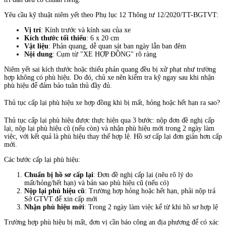
Yêu cầu kỹ thuật niêm yết theo Phụ lục 12 Thông tư 12/2020/TT-BGTVT:
Vị trí
: Kính trước và kính sau của xe
Kích thước tối thiểu
: 6 x 20 cm
Vật liệu
: Phản quang, dễ quan sát ban ngày lẫn ban đêm
Nội dung
: Cụm từ "XE HỢP ĐỒNG" rõ ràng
Niêm yết sai kích thước hoặc thiếu phản quang đều bị xử phạt như trường
hợp không có phù hiệu. Do đó, chủ xe nên kiểm tra kỹ ngay sau khi nhận
phù hiệu để đảm bảo tuân thủ đầy đủ.
Thủ tục cấp lại phù hiệu xe hợp đồng khi bị mất, hỏng hoặc hết hạn ra sao?
Thủ tục cấp lại phù hiệu được thực hiện qua 3 bước: nộp đơn đề nghị cấp
lại, nộp lại phù hiệu cũ (nếu còn) và nhận phù hiệu mới trong 2 ngày làm
việc, với kết quả là phù hiệu thay thế hợp lệ. Hồ sơ cấp lại đơn giản hơn cấp
mới.
Các bước cấp lại phù hiệu:
Chuẩn bị hồ sơ cấp lại
: Đơn đề nghị cấp lại (nêu rõ lý do
mất/hỏng/hết hạn) và bản sao phù hiệu cũ (nếu có)
Nộp lại phù hiệu cũ
: Trường hợp hỏng hoặc hết hạn, phải nộp trả
Sở GTVT để xin cấp mới
Nhận phù hiệu mới
: Trong 2 ngày làm việc kể từ khi hồ sơ hợp lệ
Trường hợp phù hiệu bị mất, đơn vị cần báo công an địa phương để có xác