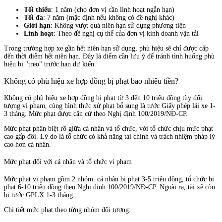
Tối thiểu
: 1 năm (cho đơn vị cần linh hoạt ngắn hạn)
Tối đa
: 7 năm (mặc định nếu không có đề nghị khác)
Giới hạn
: Không vượt quá niên hạn sử dụng phương tiện
Linh hoạt
: Theo đề nghị cụ thể của đơn vị kinh doanh vận tải
Trong trường hợp xe gần hết niên hạn sử dụng, phù hiệu sẽ chỉ được cấp
đến thời điểm hết niên hạn. Đây là điểm cần lưu ý để tránh tình huống phù
hiệu bị "treo" trước hạn dự kiến.
Không có phù hiệu xe hợp đồng bị phạt bao nhiêu tiền?
Không có phù hiệu xe hợp đồng bị phạt từ 3 đến 10 triệu đồng tùy đối
tượng vi phạm, cùng hình thức xử phạt bổ sung là tước Giấy phép lái xe 1-
3 tháng. Mức phạt được căn cứ theo Nghị định 100/2019/NĐ-CP.
Mức phạt phân biệt rõ giữa cá nhân và tổ chức, với tổ chức chịu mức phạt
cao gấp đôi. Lý do là tổ chức có khả năng tài chính và trách nhiệm pháp lý
cao hơn cá nhân.
Mức phạt đối với cá nhân và tổ chức vi phạm
Mức phạt vi phạm gồm 2 nhóm: cá nhân bị phạt 3-5 triệu đồng, tổ chức bị
phạt 6-10 triệu đồng theo Nghị định 100/2019/NĐ-CP. Ngoài ra, tài xế còn
bị tước GPLX 1-3 tháng.
Chi tiết mức phạt theo từng nhóm đối tượng: