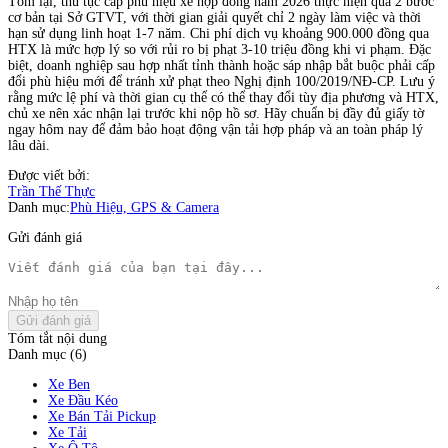
Tóm lại, thủ tục cấp phù hiệu xe hợp đồng năm 2026 thực hiện qua 2 bước
cơ bản tại Sở GTVT, với thời gian giải quyết chỉ 2 ngày làm việc và thời
hạn sử dụng linh hoạt 1-7 năm. Chi phí dịch vụ khoảng 900.000 đồng qua
HTX là mức hợp lý so với rủi ro bị phạt 3-10 triệu đồng khi vi phạm. Đặc
biệt, doanh nghiệp sau hợp nhất tỉnh thành hoặc sáp nhập bắt buộc phải cấp
đổi phù hiệu mới để tránh xử phạt theo Nghị định 100/2019/NĐ-CP. Lưu ý
rằng mức lệ phí và thời gian cụ thể có thể thay đổi tùy địa phương và HTX,
chủ xe nên xác nhận lại trước khi nộp hồ sơ. Hãy chuẩn bị đầy đủ giấy tờ
ngay hôm nay để đảm bảo hoạt động vận tải hợp pháp và an toàn pháp lý
lâu dài.
Được viết bởi:
Trần Thế Thực
Danh mục:
Phù Hiệu, GPS & Camera
Gửi đánh giá
Gửi đánh giá
Tóm tắt nội dung
Danh mục (6)
Xe Ben
Xe Đầu Kéo
Xe Bán Tải Pickup
Xe Tải