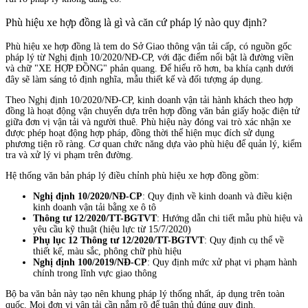
Phù hiệu xe hợp đồng là gì và căn cứ pháp lý nào quy định?
Phù hiệu xe hợp đồng là tem do Sở Giao thông vận tải cấp, có nguồn gốc
pháp lý từ Nghị định 10/2020/NĐ-CP, với đặc điểm nổi bật là đường viền
và chữ "XE HỢP ĐỒNG" phản quang. Để hiểu rõ hơn, ba khía cạnh dưới
đây sẽ làm sáng tỏ định nghĩa, mẫu thiết kế và đối tượng áp dụng.
Theo Nghị định 10/2020/NĐ-CP, kinh doanh vận tải hành khách theo hợp
đồng là hoạt động vận chuyển dựa trên hợp đồng văn bản giấy hoặc điện tử
giữa đơn vị vận tải và người thuê. Phù hiệu này đóng vai trò xác nhận xe
được phép hoạt động hợp pháp, đồng thời thể hiện mục đích sử dụng
phương tiện rõ ràng. Cơ quan chức năng dựa vào phù hiệu để quản lý, kiểm
tra và xử lý vi phạm trên đường.
Hệ thống văn bản pháp lý điều chỉnh phù hiệu xe hợp đồng gồm:
Nghị định 10/2020/NĐ-CP
: Quy định về kinh doanh và điều kiện
kinh doanh vận tải bằng xe ô tô
Thông tư 12/2020/TT-BGTVT
: Hướng dẫn chi tiết mẫu phù hiệu và
yêu cầu kỹ thuật (hiệu lực từ 15/7/2020)
Phụ lục 12 Thông tư 12/2020/TT-BGTVT
: Quy định cụ thể về
thiết kế, màu sắc, phông chữ phù hiệu
Nghị định 100/2019/NĐ-CP
: Quy định mức xử phạt vi phạm hành
chính trong lĩnh vực giao thông
Bộ ba văn bản này tạo nên khung pháp lý thống nhất, áp dụng trên toàn
quốc. Mọi đơn vị vận tải cần nắm rõ để tuân thủ đúng quy định.