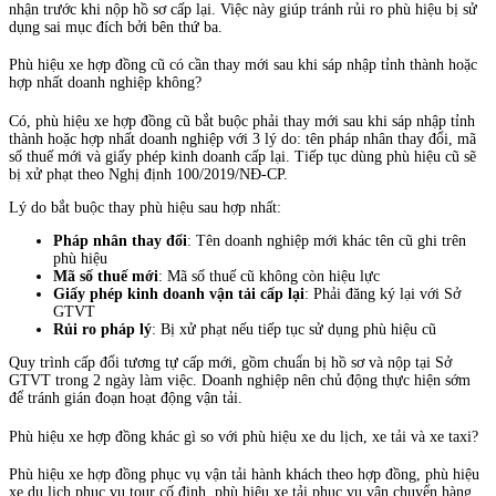
nhận trước khi nộp hồ sơ cấp lại. Việc này giúp tránh rủi ro phù hiệu bị sử
dụng sai mục đích bởi bên thứ ba.
Phù hiệu xe hợp đồng cũ có cần thay mới sau khi sáp nhập tỉnh thành hoặc
hợp nhất doanh nghiệp không?
Có, phù hiệu xe hợp đồng cũ bắt buộc phải thay mới sau khi sáp nhập tỉnh
thành hoặc hợp nhất doanh nghiệp với 3 lý do: tên pháp nhân thay đổi, mã
số thuế mới và giấy phép kinh doanh cấp lại. Tiếp tục dùng phù hiệu cũ sẽ
bị xử phạt theo Nghị định 100/2019/NĐ-CP.
Lý do bắt buộc thay phù hiệu sau hợp nhất:
Pháp nhân thay đổi
: Tên doanh nghiệp mới khác tên cũ ghi trên
phù hiệu
Mã số thuế mới
: Mã số thuế cũ không còn hiệu lực
Giấy phép kinh doanh vận tải cấp lại
: Phải đăng ký lại với Sở
GTVT
Rủi ro pháp lý
: Bị xử phạt nếu tiếp tục sử dụng phù hiệu cũ
Quy trình cấp đổi tương tự cấp mới, gồm chuẩn bị hồ sơ và nộp tại Sở
GTVT trong 2 ngày làm việc. Doanh nghiệp nên chủ động thực hiện sớm
để tránh gián đoạn hoạt động vận tải.
Phù hiệu xe hợp đồng khác gì so với phù hiệu xe du lịch, xe tải và xe taxi?
Phù hiệu xe hợp đồng phục vụ vận tải hành khách theo hợp đồng, phù hiệu
xe du lịch phục vụ tour cố định, phù hiệu xe tải phục vụ vận chuyển hàng