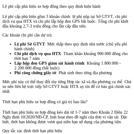
Lệ phí cấp phù hiệu xe hợp đồng theo quy định hiện hành
Lệ phí cấp phù hiệu gồm 3 khoản chính: lệ phí nộp tại Sở GTVT, chi phí
dịch vụ qua HTX và chi phí lắp hộp đen GPS bắt buộc. Tổng chi phí khởi
đầu khoảng 2,7-3 triệu đồng cho lần cấp đầu tiên.
Các khoản chi phí cần dự trù:
Lệ phí Sở GTVT
: Mức thấp theo quy định nhà nước (chủ yếu phí
hành chính)
Chi phí dịch vụ qua HTX
: Tham khảo khoảng 900.000 đồng cho
thời hạn 7 năm
Lắp hộp đen GPS giám sát hành trình
: Khoảng 1.800.000 -
2.200.000 đồng (bắt buộc)
Phí công chứng giấy tờ
: Phát sinh theo từng địa phương
Mức phí này có thể thay đổi tùy từng Hợp tác xã và địa phương cụ thể. Chủ
xe nên liên hệ trực tiếp Sở GTVT hoặc HTX uy tín để có báo giá chính xác
nhất.
Thời hạn phù hiệu xe hợp đồng có giá trị bao lâu?
Thời hạn phù hiệu xe hợp đồng kéo dài từ 1-7 năm theo Khoản 2 Điều 22
Nghị định 10/2020/NĐ-CP, linh hoạt theo đề nghị của đơn vị vận tải. Đặc
biệt, thời hạn không được vượt quá niên hạn sử dụng của phương tiện.
Quy tắc xác định thời hạn phù hiệu: