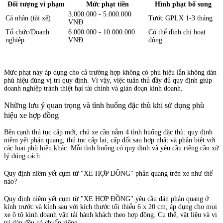
Đối tượng vi phạm
Mức phạt tiền
Hình phạt bổ sung
3.000.000 - 5.000.000
Cá nhân (tài xế)
Tước GPLX 1-3 tháng
VNĐ
Tổ chức/Doanh
6.000.000 - 10.000.000
Có thể đình chỉ hoạt
nghiệp
VNĐ
động
Mức phạt này áp dụng cho cả trường hợp không có phù hiệu lẫn không dán
phù hiệu đúng vị trí quy định. Vì vậy, việc tuân thủ đầy đủ quy định giúp
doanh nghiệp tránh thiệt hại tài chính và gián đoạn kinh doanh.
Những lưu ý quan trọng và tình huống đặc thù khi sử dụng phù
hiệu xe hợp đồng
Bên cạnh thủ tục cấp mới, chủ xe cần nắm 4 tình huống đặc thù: quy định
niêm yết phản quang, thủ tục cấp lại, cấp đổi sau hợp nhất và phân biệt với
các loại phù hiệu khác. Mỗi tình huống có quy định và yêu cầu riêng cần xử
lý đúng cách.
Quy định niêm yết cụm từ "XE HỢP ĐỒNG" phản quang trên xe như thế
nào?
Quy định niêm yết cụm từ "XE HỢP ĐỒNG" yêu cầu dán phản quang ở
kính trước và kính sau với kích thước tối thiểu 6 x 20 cm, áp dụng cho mọi
xe ô tô kinh doanh vận tải hành khách theo hợp đồng. Cụ thể, vật liệu và vị
trí dán đều có chuẩn riêng.