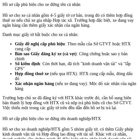
Hồ sơ cấp phù hiệu cho xe đứng tên cá nhân
Hồ sơ cho xe cá nhân gồm 4-5 giấy tờ cơ bản, trong đó có thêm hợp đồng
thuê xe nếu chủ xe gia nhập Hợp tác xã. Trường hợp đặc biệt, xe đang vay
ngân hàng cần thêm giấy xác nhận của ngân hàng.
Danh mục giấy tờ bắt buộc cho xe cá nhân:
Giấy đề nghị cấp phù hiệu
: Theo mẫu của Sở GTVT hoặc HTX
cung cấp
Bản sao Giấy đăng ký xe (cà vẹt)
: Công chứng hoặc sao y bản
chính
Sổ kiểm định
: Còn thời hạn, đã tích "kinh doanh vận tải" và "lắp
GPS"
Hợp đồng thuê xe
(nếu qua HTX): HTX cung cấp mẫu, đóng dấu
đỏ
Xác nhận ngân hàng
(nếu xe đang vay): Mộc đỏ xác nhận của ngân
hàng
Trường hợp chủ xe đã đăng ký với HTX khác trước đó, cần bổ sung biên
bản thanh lý hợp đồng với HTX cũ và nộp trả phù hiệu cũ cho Sở GTVT.
Việc thiếu một trong các giấy tờ trên đều dẫn đến hồ sơ bị trả lại.
Hồ sơ cấp phù hiệu cho xe đứng tên doanh nghiệp/HTX
Hồ sơ cho xe doanh nghiệp/HTX gồm 5 nhóm giấy tờ, có thêm Giấy phép
kinh doanh vận tải và Hợp đồng lao động với tài xế. Khác với cá nhân,