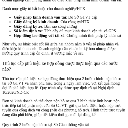
doanh nghiệp cần chứng minh đủ điều kiện pháp nhân kinh doanh vận tải.
Danh mục giấy tờ bắt buộc cho doanh nghiệp/HTX:
Giấy phép kinh doanh vận tải
: Do Sở GTVT cấp
Giấy đăng ký kinh doanh
: Của công ty/HTX
Giấy đăng ký xe
: Bản sao công chứng
Sổ kiểm định xe
: Tích đầy đủ mục kinh doanh vận tải và GPS
Hợp đồng lao động với tài xế
: Chứng minh tính pháp lý nhân sự
Như vậy, sự khác biệt cốt lõi giữa hai nhóm nằm ở yếu tố pháp nhân và
điều kiện kinh doanh. Doanh nghiệp cần chuẩn bị kỹ hơn nhưng được
hưởng quy trình cấp ổn định, ít vướng mắc về sau.
Thủ tục cấp phù hiệu xe hợp đồng được thực hiện qua các bước
nào?
Thủ tục cấp phù hiệu xe hợp đồng thực hiện qua 2 bước chính: nộp hồ sơ
tại Sở GTVT và nhận phù hiệu trong 2 ngày làm việc, với kết quả mong
đợi là phù hiệu hợp lệ. Quy trình này được quy định rõ tại Nghị định
10/2020/NĐ-CP.
Đơn vị kinh doanh có thể chọn nộp hồ sơ qua 3 hình thức linh hoạt: nộp
trực tiếp tại bộ phận một cửa Sở GTVT, gửi qua bưu điện, hoặc nộp trực
tuyến qua cổng dịch vụ công (nếu địa phương hỗ trợ). Hình thức trực tuyến
đang dần phổ biến, giúp tiết kiệm thời gian đi lại đáng kể.
Quy trình 2 bước nộp hồ sơ tại Sở Giao thông vận tải