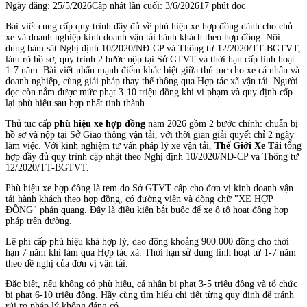
Ngày đăng:
25/5/2026
Cập nhật lần cuối:
3/6/2026
17 phút đọc
Bài viết cung cấp quy trình đầy đủ về phù hiệu xe hợp đồng dành cho chủ
xe và doanh nghiệp kinh doanh vận tải hành khách theo hợp đồng. Nội
dung bám sát Nghị định 10/2020/NĐ-CP và Thông tư 12/2020/TT-BGTVT,
làm rõ hồ sơ, quy trình 2 bước nộp tại Sở GTVT và thời hạn cấp linh hoạt
1-7 năm. Bài viết nhấn mạnh điểm khác biệt giữa thủ tục cho xe cá nhân và
doanh nghiệp, cùng giải pháp thay thế thông qua Hợp tác xã vận tải. Người
đọc còn nắm được mức phạt 3-10 triệu đồng khi vi phạm và quy định cấp
lại phù hiệu sau hợp nhất tỉnh thành.
Thủ tục cấp
phù hiệu xe hợp đồng
năm 2026 gồm 2 bước chính: chuẩn bị
hồ sơ và nộp tại Sở Giao thông vận tải, với thời gian giải quyết chỉ 2 ngày
làm việc. Với kinh nghiệm tư vấn pháp lý xe vận tải,
Thế Giới Xe Tải
tổng
hợp đầy đủ quy trình cập nhật theo Nghị định 10/2020/NĐ-CP và Thông tư
12/2020/TT-BGTVT.
Phù hiệu xe hợp đồng là tem do Sở GTVT cấp cho đơn vị kinh doanh vận
tải hành khách theo hợp đồng, có đường viền và dòng chữ "XE HỢP
ĐỒNG" phản quang. Đây là điều kiện bắt buộc để xe ô tô hoạt động hợp
pháp trên đường.
Lệ phí cấp phù hiệu khá hợp lý, dao động khoảng 900.000 đồng cho thời
hạn 7 năm khi làm qua Hợp tác xã. Thời hạn sử dụng linh hoạt từ 1-7 năm
theo đề nghị của đơn vị vận tải.
Đặc biệt, nếu không có phù hiệu, cá nhân bị phạt 3-5 triệu đồng và tổ chức
bị phạt 6-10 triệu đồng. Hãy cùng tìm hiểu chi tiết từng quy định để tránh
rủi ro pháp lý không đáng có.