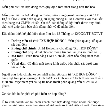
Mẫu phù hiệu xe hợp đồng theo quy định mới nhất trông như thế nào?
Mẫu phù hiệu xe hợp đồng có đường viền xung quanh và dòng chữ "XE
HỢP ĐỒNG" đều phản quang, sử dụng phông UTM Helvetlns với màu sắc
theo bảng mã CMYK chuẩn. Cụ thể, các thông số kỹ thuật được quy định
chặt chẽ giúp đảm bảo tính đồng nhất và dễ nhận diện.
Đặc điểm thiết kế phù hiệu theo Phụ lục 12 Thông tư 12/2020/TT-BGTVT:
Đường viền và chữ "XE HỢP ĐỒNG"
: Đều phản quang, dễ quan
sát ban đêm
Phông chữ chính
: UTM Helvetlns cho dòng "XE HỢP ĐỒNG"
Phông chữ phụ
: Arial cho các thông tin còn lại (mã số, biển số…)
Mã màu
: Tuân theo bảng CMYK chuẩn, đảm bảo đồng nhất toàn
quốc
Vị trí dán
: Cố định mặt trong kính trước bên phải, sát dưới tem
kiểm định
Ngoài phù hiệu chính, xe còn phải niêm yết cụm từ "XE HỢP ĐỒNG"
bằng vật liệu phản quang ở kính trước và kính sau với kích thước tối thiểu 6
x 20 cm. Việc niêm yết sai vị trí hoặc thiếu phản quang vẫn bị coi là vi
phạm.
Xe nào bắt buộc phải có phù hiệu xe hợp đồng?
Ô tô kinh doanh vận tải hành khách theo hợp đồng thuộc nhóm bắt buộc
phải có phù hiệu, phân loại theo số chỗ ngồi từ 5 chỗ đến 45 chỗ. Trên thực