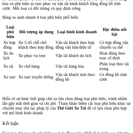
hóa và phù hiệu xe taxi phục vụ vận tải hành khách bằng đồng hồ tính
cước. Mỗi loại có đối tượng và quy định riêng.
Bảng so sánh nhanh 4 loại phù hiệu phổ biến:
Loại
Đặc điểm nổi
phù
Đối tượng áp dụng
Loại hình kinh doanh
bật
hiệu
Xe hợp
Xe 5-45 chỗ chở
Vận tải khách theo hợp
Có hợp đồng vận
đồng
khách theo hợp đồng
đồng văn bản/điện tử
chuyển cụ thể
Xe du
Hoạt động theo
Xe phục vụ tour
Vận tải khách du lịch
lịch
tour cố định
Phân loại theo tải
Xe tải
Xe chở hàng
Vận tải hàng hóa
trọng
Vận tải khách tính theo
Có đồng hồ tính
Xe taxi
Xe taxi truyền thống
đồng hồ
cước
Hiểu rõ sự khác biệt giúp chủ xe lựa chọn đúng loại phù hiệu, tránh nhầm
lẫn gây mất thời gian và chi phí. Tham khảo thêm các loại phù hiệu khác tại
chuyên mục thủ tục pháp lý của
Thế Giới Xe Tải
để có lựa chọn phù hợp
với mô hình kinh doanh.
Kết luận