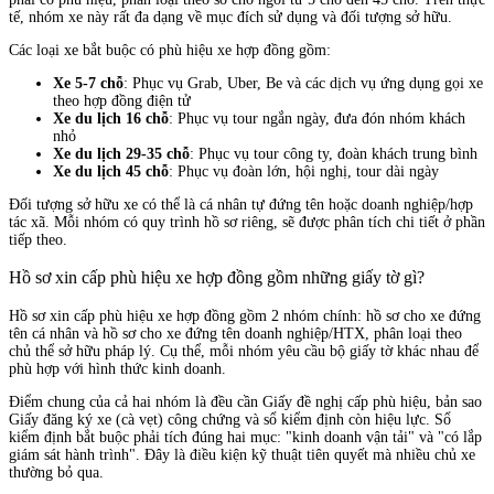
tế, nhóm xe này rất đa dạng về mục đích sử dụng và đối tượng sở hữu.
Các loại xe bắt buộc có phù hiệu xe hợp đồng gồm:
Xe 5-7 chỗ
: Phục vụ Grab, Uber, Be và các dịch vụ ứng dụng gọi xe
theo hợp đồng điện tử
Xe du lịch 16 chỗ
: Phục vụ tour ngắn ngày, đưa đón nhóm khách
nhỏ
Xe du lịch 29-35 chỗ
: Phục vụ tour công ty, đoàn khách trung bình
Xe du lịch 45 chỗ
: Phục vụ đoàn lớn, hội nghị, tour dài ngày
Đối tượng sở hữu xe có thể là cá nhân tự đứng tên hoặc doanh nghiệp/hợp
tác xã. Mỗi nhóm có quy trình hồ sơ riêng, sẽ được phân tích chi tiết ở phần
tiếp theo.
Hồ sơ xin cấp phù hiệu xe hợp đồng gồm những giấy tờ gì?
Hồ sơ xin cấp phù hiệu xe hợp đồng gồm 2 nhóm chính: hồ sơ cho xe đứng
tên cá nhân và hồ sơ cho xe đứng tên doanh nghiệp/HTX, phân loại theo
chủ thể sở hữu pháp lý. Cụ thể, mỗi nhóm yêu cầu bộ giấy tờ khác nhau để
phù hợp với hình thức kinh doanh.
Điểm chung của cả hai nhóm là đều cần Giấy đề nghị cấp phù hiệu, bản sao
Giấy đăng ký xe (cà vẹt) công chứng và sổ kiểm định còn hiệu lực. Sổ
kiểm định bắt buộc phải tích đúng hai mục: "kinh doanh vận tải" và "có lắp
giám sát hành trình". Đây là điều kiện kỹ thuật tiên quyết mà nhiều chủ xe
thường bỏ qua.