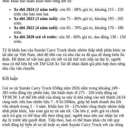
Mức khấu hao tham khảo theo từng đời xe:
Xe đời 2024 (2 năm tuổi):
còn 85 - 88% giá trị, khoảng 215 - 220
triệu cho bản mui bạt.
Xe đời 2023 (3 năm tuổi):
còn 75 - 80% giá trị, khoảng 195 - 205
triệu.
Xe đời 2022 (4 năm tuổi):
còn 65 - 70% giá trị, khoảng 170 - 180
triệu.
Xe đời 2020 trở về trước:
còn 50 - 60% giá trị, dao động 130 - 150
triệu.
Tỷ lệ khấu hao của Suzuki Carry Truck thuộc nhóm thấp nhất phân khúc xe
tải nhẹ tại Việt Nam, nhờ độ bền cao và nhu cầu xe đã qua sử dụng luôn ổn
định. Để được tư vấn báo giá chi tiết và lái thử trực tiếp tại đại lý, người
mua có thể liên hệ với
Thế Giới Xe Tải
để nhận đánh giá phù hợp theo từng
nhu cầu vận chuyển.
Kết luận
Giá xe tải Suzuki Carry Truck 650kg năm 2026 nằm trong khoảng 249 -
285 triệu đồng tùy phiên bản, lăn bánh thực tế 275 - 320 triệu đồng tại
TP.HCM. Lợi thế lớn nhất của dòng xe này là khả năng vào nội thành 24/24
cùng mức tiêu hao nhiên liệu 7 - 8 lít/100km, giúp hộ kinh doanh thu hồi
vốn nhanh trong 2 - 3 năm. Khấu hao 10 - 12%/năm cũng thuộc nhóm thấp
nhất phân khúc, bảo toàn giá trị tài sản tốt. Cần lưu ý, mức giá và chính
sách trả góp có thể thay đổi theo từng quý, người mua nên xác nhận lại với
đại lý trước khi quyết định. Tiếp theo, bạn có thể tham khảo chi tiết quy
trình đăng ký biển số xe tải hoặc so sánh Suzuki Carry Truck với các dòng