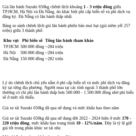
Giá lăn bánh Suzuki 650kg chênh lệch khoảng
1 - 3 triệu đồng
giữa
TP.HCM, Hà Nội và Đà Nẵng, do khác biệt phí cấp biển số và phí dịch vụ
đăng ký. Đà Nẵng có lăn bánh thấp nhất.
Bảng so sánh chênh lệch giá lăn bánh phiên bản mui bạt (giá niêm yết 257
triệu) giữa 3 thành phố:
Khu vực
Phí biển số
Tổng lăn bánh tham khảo
TP.HCM
500.000 đồng
~284 triệu
Hà Nội
500.000 đồng
~284 triệu
Đà Nẵng
150.000 đồng
~282 triệu
Lý do chênh lệch chủ yếu nằm ở phí cấp biển số và mức phí dịch vụ đăng
ký tại từng địa phương. Người mua tại các tỉnh ngoài 3 thành phố lớn
thường có chi phí lăn bánh thấp hơn 500.000 - 1.500.000 đồng nhờ phí biển
số ở mức tối thiểu.
Giá xe tải Suzuki 650kg đã qua sử dụng và mức khấu hao theo năm
Giá xe tải Suzuki 650kg đã qua sử dụng đời 2022 - 2024 hiện ở mức
170 -
220 triệu đồng
, mức khấu hao trung bình
10 - 12%/năm
. Đây là tỷ lệ giữ
giá tốt trong phân khúc xe tải nhẹ.