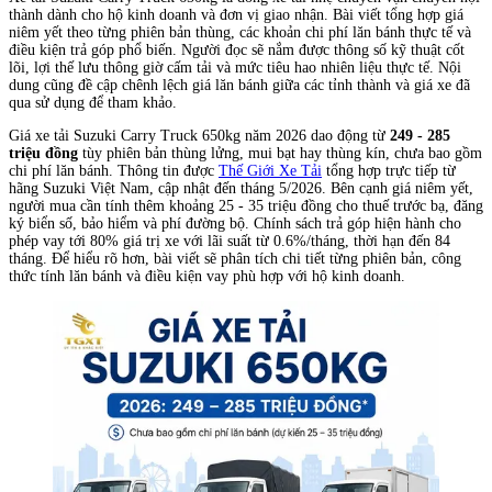
thành dành cho hộ kinh doanh và đơn vị giao nhận. Bài viết tổng hợp giá
niêm yết theo từng phiên bản thùng, các khoản chi phí lăn bánh thực tế và
điều kiện trả góp phổ biến. Người đọc sẽ nắm được thông số kỹ thuật cốt
lõi, lợi thế lưu thông giờ cấm tải và mức tiêu hao nhiên liệu thực tế. Nội
dung cũng đề cập chênh lệch giá lăn bánh giữa các tỉnh thành và giá xe đã
qua sử dụng để tham khảo.
Giá xe tải Suzuki Carry Truck 650kg năm 2026 dao động từ
249 - 285
triệu đồng
tùy phiên bản thùng lửng, mui bạt hay thùng kín, chưa bao gồm
chi phí lăn bánh. Thông tin được
Thế Giới Xe Tải
tổng hợp trực tiếp từ
hãng Suzuki Việt Nam, cập nhật đến tháng 5/2026. Bên cạnh giá niêm yết,
người mua cần tính thêm khoảng 25 - 35 triệu đồng cho thuế trước bạ, đăng
ký biển số, bảo hiểm và phí đường bộ. Chính sách trả góp hiện hành cho
phép vay tới 80% giá trị xe với lãi suất từ 0.6%/tháng, thời hạn đến 84
tháng. Để hiểu rõ hơn, bài viết sẽ phân tích chi tiết từng phiên bản, công
thức tính lăn bánh và điều kiện vay phù hợp với hộ kinh doanh.