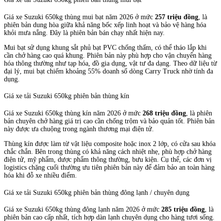
Giá xe Suzuki 650kg thùng mui bạt năm 2026 ở mức
257 triệu đồng
, là
phiên bản dung hòa giữa khả năng bốc xếp linh hoạt và bảo vệ hàng hóa
khỏi mưa nắng. Đây là phiên bản bán chạy nhất hiện nay.
Mui bạt sử dụng khung sắt phủ bạt PVC chống thấm, có thể tháo lắp khi
cần chở hàng cao quá khung. Phiên bản này phù hợp cho vận chuyển hàng
hóa thông thường như tạp hóa, đồ gia dụng, vật tư đa dạng. Theo dữ liệu từ
đại lý, mui bạt chiếm khoảng 55% doanh số dòng Carry Truck nhờ tính đa
dụng.
Giá xe tải Suzuki 650kg phiên bản thùng kín
Giá xe Suzuki 650kg thùng kín năm 2026 ở mức
268 triệu đồng
, là phiên
bản chuyên chở hàng giá trị cao cần chống trộm và bảo quản tốt. Phiên bản
này được ưa chuộng trong ngành thương mại điện tử.
Thùng kín được làm từ vật liệu composite hoặc inox 2 lớp, có cửa sau khóa
chắc chắn. Bên trong thùng có khả năng cách nhiệt nhẹ, phù hợp chở hàng
điện tử, mỹ phẩm, dược phẩm thông thường, bưu kiện. Cụ thể, các đơn vị
logistics chặng cuối thường ưu tiên phiên bản này để đảm bảo an toàn hàng
hóa khi đỗ xe nhiều điểm.
Giá xe tải Suzuki 650kg phiên bản thùng đông lạnh / chuyên dụng
Giá xe Suzuki 650kg thùng đông lạnh năm 2026 ở mức
285 triệu đồng
, là
phiên bản cao cấp nhất, tích hợp dàn lạnh chuyên dụng cho hàng tươi sống.