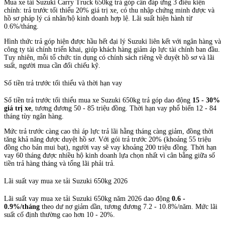
Mua xe tải Suzuki Carry Truck 650kg trả góp cần đáp ứng 3 điều kiện
chính: trả trước tối thiểu 20% giá trị xe, có thu nhập chứng minh được và
hồ sơ pháp lý cá nhân/hộ kinh doanh hợp lệ. Lãi suất hiện hành từ
0.6%/tháng.
Hình thức trả góp hiện được hầu hết đại lý Suzuki liên kết với ngân hàng và
công ty tài chính triển khai, giúp khách hàng giảm áp lực tài chính ban đầu.
Tuy nhiên, mỗi tổ chức tín dụng có chính sách riêng về duyệt hồ sơ và lãi
suất, người mua cần đối chiếu kỹ.
Số tiền trả trước tối thiểu và thời hạn vay
Số tiền trả trước tối thiểu mua xe Suzuki 650kg trả góp dao động
15 - 30%
giá trị xe
, tương đương 50 - 85 triệu đồng. Thời hạn vay phổ biến 12 - 84
tháng tùy ngân hàng.
Mức trả trước càng cao thì áp lực trả lãi hằng tháng càng giảm, đồng thời
tăng khả năng được duyệt hồ sơ. Với gói trả trước 20% (khoảng 55 triệu
đồng cho bản mui bạt), người vay sẽ vay khoảng 200 triệu đồng. Thời hạn
vay 60 tháng được nhiều hộ kinh doanh lựa chọn nhất vì cân bằng giữa số
tiền trả hàng tháng và tổng lãi phải trả.
Lãi suất vay mua xe tải Suzuki 650kg 2026
Lãi suất vay mua xe tải Suzuki 650kg năm 2026 dao động
0.6 -
0.9%/tháng
theo dư nợ giảm dần, tương đương 7.2 - 10.8%/năm. Mức lãi
suất cố định thường cao hơn 10 - 20%.