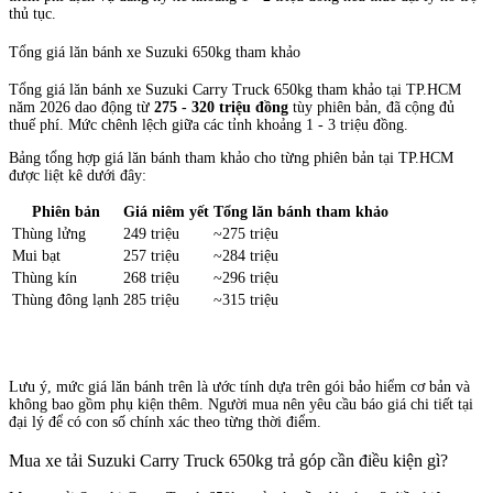
thủ tục.
Tổng giá lăn bánh xe Suzuki 650kg tham khảo
Tổng giá lăn bánh xe Suzuki Carry Truck 650kg tham khảo tại TP.HCM
năm 2026 dao động từ
275 - 320 triệu đồng
tùy phiên bản, đã cộng đủ
thuế phí. Mức chênh lệch giữa các tỉnh khoảng 1 - 3 triệu đồng.
Bảng tổng hợp giá lăn bánh tham khảo cho từng phiên bản tại TP.HCM
được liệt kê dưới đây:
Phiên bản
Giá niêm yết
Tổng lăn bánh tham khảo
Thùng lửng
249 triệu
~275 triệu
Mui bạt
257 triệu
~284 triệu
Thùng kín
268 triệu
~296 triệu
Thùng đông lạnh
285 triệu
~315 triệu
Lưu ý, mức giá lăn bánh trên là ước tính dựa trên gói bảo hiểm cơ bản và
không bao gồm phụ kiện thêm. Người mua nên yêu cầu báo giá chi tiết tại
đại lý để có con số chính xác theo từng thời điểm.
Mua xe tải Suzuki Carry Truck 650kg trả góp cần điều kiện gì?