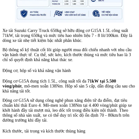
Xe tải Suzuki Carry Truck 650kg sở hữu động cơ G15A 1.5L công suất
71kW, tải trọng 650kg và mức tiêu hao nhiên liệu 7 - 8 lít/100km. Đây là
dòng xe tải nhẹ tiết kiệm bậc nhất phân khúc.
Bộ thông số kỹ thuật cốt lõi giúp người mua đối chiếu nhanh với nhu cầu
vận hành thực tế. Cụ thể, sức kéo, kích thước thùng và mức tiêu hao là 3
chỉ số quyết định khả năng khai thác xe.
Động cơ, hộp số và khả năng vận hành
Động cơ G15A dung tích 1.5L, công suất tối đa
71kW tại 5.500
vòng/phút
, mô-men xoắn 138Nm. Hộp số sàn 5 cấp, dẫn động cầu sau cho
khả năng tải tốt.
Động cơ G15A sử dụng công nghệ phun xăng điện tử đa điểm, đạt tiêu
chuẩn khí thải Euro 4. Mô-men xoắn 138Nm tại 4.400 vòng/phút giúp xe
khởi hành đầy tải mượt mà, leo dốc tốt trong điều kiện nội thành. Theo
thông số nhà sản xuất, xe có thể duy trì tốc độ ổn định 70 - 80km/h trên
đường trường khi đầy tải.
Kích thước, tải trọng và kích thước thùng hàng