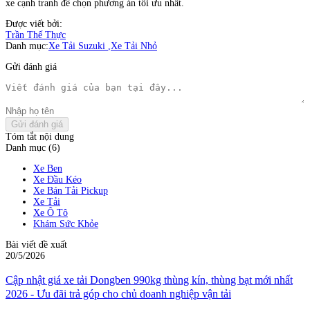
xe cạnh tranh để chọn phương án tối ưu nhất.
Được viết bởi:
Trần Thế Thực
Danh mục:
Xe Tải Suzuki
,
Xe Tải Nhỏ
Gửi đánh giá
Gửi đánh giá
Tóm tắt nội dung
Danh mục (6)
Xe Ben
Xe Đầu Kéo
Xe Bán Tải Pickup
Xe Tải
Xe Ô Tô
Khám Sức Khỏe
Bài viết đề xuất
20/5/2026
Cập nhật giá xe tải Dongben 990kg thùng kín, thùng bạt mới nhất
2026 - Ưu đãi trả góp cho chủ doanh nghiệp vận tải