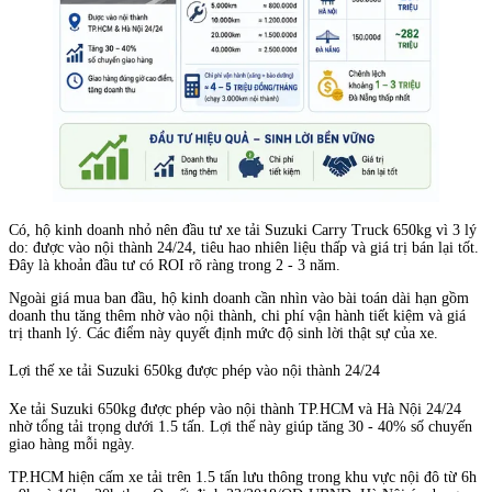
Có, hộ kinh doanh nhỏ nên đầu tư xe tải Suzuki Carry Truck 650kg vì 3 lý
do: được vào nội thành 24/24, tiêu hao nhiên liệu thấp và giá trị bán lại tốt.
Đây là khoản đầu tư có ROI rõ ràng trong 2 - 3 năm.
Ngoài giá mua ban đầu, hộ kinh doanh cần nhìn vào bài toán dài hạn gồm
doanh thu tăng thêm nhờ vào nội thành, chi phí vận hành tiết kiệm và giá
trị thanh lý. Các điểm này quyết định mức độ sinh lời thật sự của xe.
Lợi thế xe tải Suzuki 650kg được phép vào nội thành 24/24
Xe tải Suzuki 650kg được phép vào nội thành TP.HCM và Hà Nội 24/24
nhờ tổng tải trọng dưới 1.5 tấn. Lợi thế này giúp tăng 30 - 40% số chuyến
giao hàng mỗi ngày.
TP.HCM hiện cấm xe tải trên 1.5 tấn lưu thông trong khu vực nội đô từ 6h