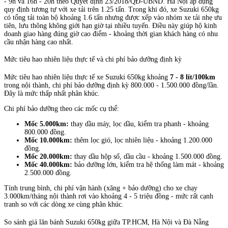
- 9h và 16h - 20h theo Quyết định 23/2018/QĐ-UBND. Hà Nội áp dụng
quy định tương tự với xe tải trên 1.25 tấn. Trong khi đó, xe Suzuki 650kg
có tổng tải toàn bộ khoảng 1.6 tấn nhưng được xếp vào nhóm xe tải nhẹ ưu
tiên, lưu thông không giới hạn giờ tại nhiều tuyến. Điều này giúp hộ kinh
doanh giao hàng đúng giờ cao điểm - khoảng thời gian khách hàng có nhu
cầu nhận hàng cao nhất.
Mức tiêu hao nhiên liệu thực tế và chi phí bảo dưỡng định kỳ
Mức tiêu hao nhiên liệu thực tế xe Suzuki 650kg khoảng
7 - 8 lít/100km
trong nội thành, chi phí bảo dưỡng định kỳ 800.000 - 1.500.000 đồng/lần.
Đây là mức thấp nhất phân khúc.
Chi phí bảo dưỡng theo các mốc cụ thể:
Mốc 5.000km:
thay dầu máy, lọc dầu, kiểm tra phanh - khoảng
800.000 đồng.
Mốc 10.000km:
thêm lọc gió, lọc nhiên liệu - khoảng 1.200.000
đồng.
Mốc 20.000km:
thay dầu hộp số, dầu cầu - khoảng 1.500.000 đồng.
Mốc 40.000km:
bảo dưỡng lớn, kiểm tra hệ thống làm mát - khoảng
2.500.000 đồng.
Tính trung bình, chi phí vận hành (xăng + bảo dưỡng) cho xe chạy
3.000km/tháng nội thành rơi vào khoảng 4 - 5 triệu đồng - mức rất cạnh
tranh so với các dòng xe cùng phân khúc.
So sánh giá lăn bánh Suzuki 650kg giữa TP.HCM, Hà Nội và Đà Nẵng