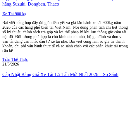
hãng Suzuki, Dongben, Thaco
Xe Tải 900 kg
Bài viết tổng hợp đầy đủ giá niêm yết và giá lăn bánh xe tải 900kg năm
2026 của các hãng phổ biến tại Việt Nam. Nội dung phân tích chi tiết thông
số kỹ thuật, chính sách trả góp và lợi thế pháp lý khi lưu thông giờ cấm tải
nội đô. Đối tượng phù hợp là chủ kinh doanh nhỏ, hộ gia đình và đơn vị
vận tải đang cân nhắc đầu tư xe tải nhẹ. Bài viết cũng làm rõ giá trị thanh
khoản, chi phí vận hành thực tế và so sánh chéo với các phân khúc tải trọng
cận kề.
Trần Thế Thực
21/5/2026
Cập Nhật Bảng Giá Xe Tải 1.5 Tấn Mới Nhất 2026 – So Sánh
Hyundai, Isuzu, Thaco Towner Cho Hộ Kinh Doanh
Xe Tải 15 Tấn
Bài viết tổng hợp giá xe tải 1.5 tấn các hãng phổ biến nhất tại Việt Nam
năm 2026. Nội dung dành cho hộ kinh doanh, tiểu thương và doanh nghiệp
nhỏ đang cần đầu tư phương tiện chở hàng nội thành. Bài viết phân tích chi
tiết khung giá theo phân khúc, cách tính giá lăn bánh thực tế và bảng so
sánh tổng chi phí sở hữu (TCO) giữa các hãng. Ngoài ra, bài còn đề cập
đến quy định cấm giờ tải trọng và kinh nghiệm chọn loại thùng theo từng
ngành nghề.