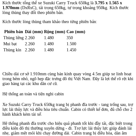
Kích thước tổng thể xe Suzuki Carry Truck 650kg là
3.795 x 1.565 x
1.970mm
(DxRxC), tải trọng 650kg, tự trọng khoảng 950kg. Kích thước
lòng thùng thay đổi theo phiên bản.
Kích thước lòng thùng tham khảo theo từng phiên bản:
Phiên bản
Dài (mm)
Rộng (mm)
Cao (mm)
Thùng lửng
2.260
1.480
350
Mui bạt
2.260
1.480
1.500
Thùng kín
2.260
1.480
1.450
Chiều dài cơ sở 1.910mm cùng bán kính quay vòng 4.5m giúp xe linh hoạt
trong hẻm nhỏ, ngõ hẹp đặc trưng đô thị Việt Nam. Đây là lợi thế rõ rệt khi
giao hàng tại các khu dân cư cũ.
Hệ thống an toàn và tiện nghi cabin
Xe Suzuki Carry Truck 650kg trang bị phanh đĩa trước - tang trống sau, trợ
lực lái thủy lực và điều hòa tiêu chuẩn. Cabin có thiết kế đơn, đủ chỗ cho 2
hành khách kèm tài xế.
Hệ thống phanh đĩa trước cho hiệu quả phanh tốt khi đầy tải, đặc biệt trong
điều kiện đô thị thường xuyên dừng - đi. Trợ lực lái thủy lực giúp đánh lái
nhẹ, giảm mệt mỏi khi chạy đường dài. Cabin trang bị điều hòa, dàn âm