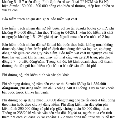
khoảng 5 - 5.7 triệu đồng. Phí cấp biển số xe tải tại TP.HCM và Hà Nội
hiện ở mức 150.000 - 500.000 đồng cho biển số thường, thấp hơn nhiều so
với xe con.
Bảo hiểm trách nhiệm dân sự & bảo hiểm vật chất
Bảo hiểm trách nhiệm dân sự bắt buộc với xe tải Suzuki 650kg có mức phí
khoảng 940.000 đồng/năm theo Thông tư 04/2021, kèm bảo hiểm vật chất
tự nguyện khoảng 1.5 - 2% giá trị xe. Người mua nên cân nhắc cả 2 loại.
Bảo hiểm trách nhiệm dân sự là loại bắt buộc theo luật, không mua không
được cấp đăng kiểm. Mức phí cố định theo dung tích và loại xe, áp dụng
đồng nhất giữa các công ty bảo hiểm. Bảo hiểm vật chất tự nguyện chi trả
thiệt hại vật chất khi tai nạn, cháy nổ, mất cắp; với xe 250 triệu, phí dao
động 3.7 - 5 triệu đồng/năm. Trong khi đó, hộ kinh doanh chạy nội thành
thường ưu tiên gói bảo hiểm vật chất cơ bản để cân đối chi phí.
Phí đường bộ, phí kiểm định và các phí khác
Phí sử dụng đường bộ năm đầu cho xe tải Suzuki 650kg là
1.560.000
đồng/năm
, phí đăng kiểm lần đầu khoảng 340.000 đồng. Đây là các khoản
bắt buộc trước khi xe lăn bánh.
Phí đường bộ áp dụng mức 130.000 đồng/tháng cho xe tải dưới 4 tấn, đóng
theo năm hoặc theo chu kỳ đăng kiểm. Phí đăng kiểm lần đầu gồm phí
kiểm định 290.000 đồng và phí cấp giấy chứng nhận 50.000 đồng, theo
Thông tư 238/2016 và các văn bản sửa đổi. Ngoài ra, người mua cần tính
thêm phí dịch vụ đăng ký xe khoảng 1 - 2 triệu đồng nếu thuê đại lý hỗ trợ