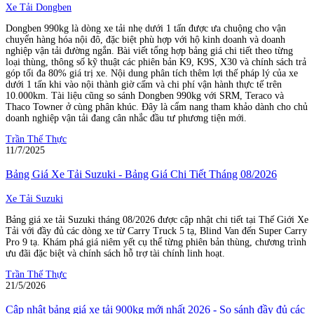
Xe Tải Dongben
Dongben 990kg là dòng xe tải nhẹ dưới 1 tấn được ưa chuộng cho vận
chuyển hàng hóa nội đô, đặc biệt phù hợp với hộ kinh doanh và doanh
nghiệp vận tải đường ngắn. Bài viết tổng hợp bảng giá chi tiết theo từng
loại thùng, thông số kỹ thuật các phiên bản K9, K9S, X30 và chính sách trả
góp tối đa 80% giá trị xe. Nội dung phân tích thêm lợi thế pháp lý của xe
dưới 1 tấn khi vào nội thành giờ cấm và chi phí vận hành thực tế trên
10.000km. Tài liệu cũng so sánh Dongben 990kg với SRM, Teraco và
Thaco Towner ở cùng phân khúc. Đây là cẩm nang tham khảo dành cho chủ
doanh nghiệp vận tải đang cân nhắc đầu tư phương tiện mới.
Trần Thế Thực
11/7/2025
Bảng Giá Xe Tải Suzuki - Bảng Giá Chi Tiết Tháng 08/2026
Xe Tải Suzuki
Bảng giá xe tải Suzuki tháng 08/2026 được cập nhật chi tiết tại Thế Giới Xe
Tải với đầy đủ các dòng xe từ Carry Truck 5 tạ, Blind Van đến Super Carry
Pro 9 tạ. Khám phá giá niêm yết cụ thể từng phiên bản thùng, chương trình
ưu đãi đặc biệt và chính sách hỗ trợ tài chính linh hoạt.
Trần Thế Thực
21/5/2026
Cập nhật bảng giá xe tải 900kg mới nhất 2026 - So sánh đầy đủ các