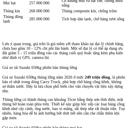
Có khung mui và bạt che, chống mưa
Mui bạt
257.000.000
nắng
Thùng kín
268.000.000
Thùng composite kín, chống trộm
Thùng đông
285.000.000
Tích hợp dàn lạnh, chở hàng tươi sống
lạnh
Lưu ý quan trọng, giá trên là giá niêm yết tham khảo tại đại lý chính hãng,
chưa bao gồm 10 - 12% chi phí lăn bánh. Một số đại lý có thể áp dụng ưu
đãi giảm 5 - 15 triệu đồng vào các tháng cuối quý hoặc tặng kèm phụ kiện
như định vị GPS, camera lùi.
Giá xe tải Suzuki 650kg phiên bản thùng lửng
Giá xe Suzuki 650kg thùng lửng năm 2026 ở mức
249 triệu đồng
, là phiên
bản rẻ nhất trong dòng Carry Truck, phù hợp chở hàng cồng kềnh, không
sợ thấm nước. Đây là lựa chọn phổ biến cho vận chuyển vật liệu xây dựng
nhẹ.
Thùng lửng có thành thùng cao khoảng 35cm bằng thép sơn tĩnh điện, mặt
thùng hở hoàn toàn phía trên. Thiết kế này giúp bốc xếp các loại hàng cồng
kềnh như cây cảnh, ống nước, bao xi măng, sắt thép nhẹ rất thuận tiện. Tuy
nhiên, hàng hóa dễ bị ảnh hưởng bởi thời tiết nên cần che chắn thêm khi
gặp mưa.
Giá xe tải Suzuki 650kg phiên bản thùng mui bạt