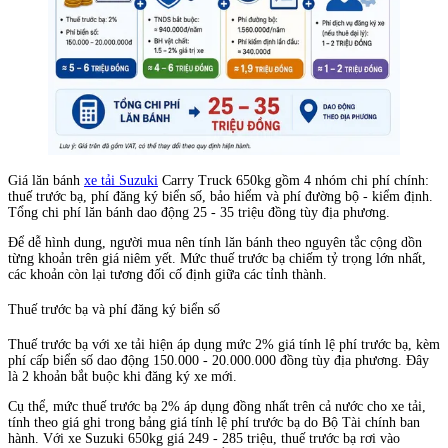
Giá lăn bánh
xe tải Suzuki
Carry Truck 650kg gồm 4 nhóm chi phí chính:
thuế trước bạ, phí đăng ký biển số, bảo hiểm và phí đường bộ - kiểm định.
Tổng chi phí lăn bánh dao động 25 - 35 triệu đồng tùy địa phương.
Để dễ hình dung, người mua nên tính lăn bánh theo nguyên tắc cộng dồn
từng khoản trên giá niêm yết. Mức thuế trước bạ chiếm tỷ trọng lớn nhất,
các khoản còn lại tương đối cố định giữa các tỉnh thành.
Thuế trước bạ và phí đăng ký biển số
Thuế trước bạ với xe tải hiện áp dụng mức 2% giá tính lệ phí trước bạ, kèm
phí cấp biển số dao động 150.000 - 20.000.000 đồng tùy địa phương. Đây
là 2 khoản bắt buộc khi đăng ký xe mới.
Cụ thể, mức thuế trước bạ 2% áp dụng đồng nhất trên cả nước cho xe tải,
tính theo giá ghi trong bảng giá tính lệ phí trước bạ do Bộ Tài chính ban
hành. Với xe Suzuki 650kg giá 249 - 285 triệu, thuế trước bạ rơi vào