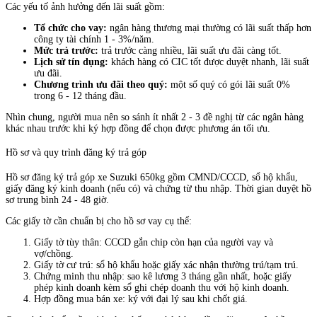
Các yếu tố ảnh hưởng đến lãi suất gồm:
Tổ chức cho vay:
ngân hàng thương mại thường có lãi suất thấp hơn
công ty tài chính 1 - 3%/năm.
Mức trả trước:
trả trước càng nhiều, lãi suất ưu đãi càng tốt.
Lịch sử tín dụng:
khách hàng có CIC tốt được duyệt nhanh, lãi suất
ưu đãi.
Chương trình ưu đãi theo quý:
một số quý có gói lãi suất 0%
trong 6 - 12 tháng đầu.
Nhìn chung, người mua nên so sánh ít nhất 2 - 3 đề nghị từ các ngân hàng
khác nhau trước khi ký hợp đồng để chọn được phương án tối ưu.
Hồ sơ và quy trình đăng ký trả góp
Hồ sơ đăng ký trả góp xe Suzuki 650kg gồm CMND/CCCD, sổ hộ khẩu,
giấy đăng ký kinh doanh (nếu có) và chứng từ thu nhập. Thời gian duyệt hồ
sơ trung bình 24 - 48 giờ.
Các giấy tờ cần chuẩn bị cho hồ sơ vay cụ thể:
Giấy tờ tùy thân: CCCD gắn chip còn hạn của người vay và
vợ/chồng.
Giấy tờ cư trú: sổ hộ khẩu hoặc giấy xác nhận thường trú/tạm trú.
Chứng minh thu nhập: sao kê lương 3 tháng gần nhất, hoặc giấy
phép kinh doanh kèm sổ ghi chép doanh thu với hộ kinh doanh.
Hợp đồng mua bán xe: ký với đại lý sau khi chốt giá.