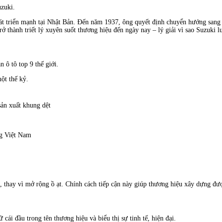
uzuki.
t triển mạnh tại Nhật Bản. Đến năm 1937, ông quyết định chuyển hướng sang 
rở thành triết lý xuyên suốt thương hiệu đến ngày nay – lý giải vì sao Suzuki 
 ô tô top 9 thế giới.
ột thế kỷ.
ản xuất khung dệt
ng Việt Nam
ỷ, thay vì mở rộng ồ ạt. Chính cách tiếp cận này giúp thương hiệu xây dựng đ
cái đầu trong tên thương hiệu và biểu thị sự tinh tế, hiện đại.