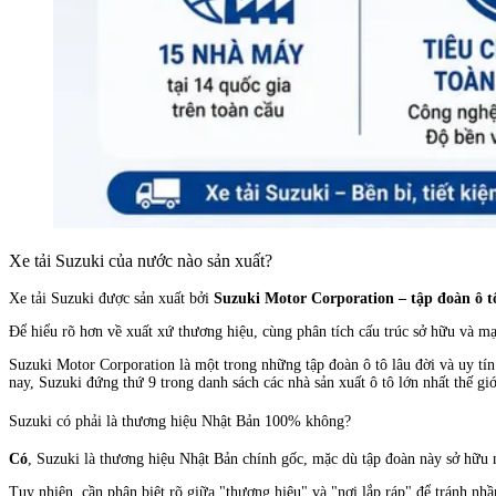
Xe tải Suzuki của nước nào sản xuất?
Xe tải Suzuki được sản xuất bởi
Suzuki Motor Corporation – tập đoàn ô t
Để hiểu rõ hơn về xuất xứ thương hiệu, cùng phân tích cấu trúc sở hữu và mạ
Suzuki Motor Corporation là một trong những tập đoàn ô tô lâu đời và uy tín
nay, Suzuki đứng thứ 9 trong danh sách các nhà sản xuất ô tô lớn nhất thế giớ
Suzuki có phải là thương hiệu Nhật Bản 100% không?
Có
, Suzuki là thương hiệu Nhật Bản chính gốc, mặc dù tập đoàn này sở hữu 
Tuy nhiên, cần phân biệt rõ giữa "thương hiệu" và "nơi lắp ráp" để tránh nhầ