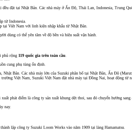
đều đặt tại Nhật Bản. Các nhà máy ở Ấn Độ, Thái Lan, Indonesia, Trung Quốc 
p từ Indonesia.
 tại Việt Nam với linh kiện nhập khẩu từ Nhật Bản.
gười dùng có thể yên tâm về độ bền và hiệu suất vận hành.
i phủ rộng
119 quốc gia trên toàn cầu
.
uồn cung phụ tùng ổn định.
a, Nhật Bản. Các nhà máy lớn của Suzuki phân bố tại Nhật Bản, Ấn Độ (Marut
hị trường Việt Nam, Suzuki Việt Nam đặt nhà máy tại Đồng Nai, hoạt động từ 
 xuất phát điểm là công ty sản xuất khung dệt thoi, sau đó chuyển hướng sang
ày nay.
, thành lập công ty Suzuki Loom Works vào năm 1909 tại làng Hamamatsu.