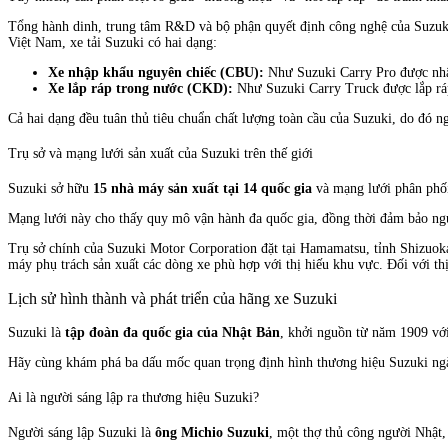
Tổng hành dinh, trung tâm R&D và bộ phận quyết định công nghệ của Suzuki 
Việt Nam, xe tải Suzuki có hai dạng:
Xe nhập khẩu nguyên chiếc (CBU):
Như Suzuki Carry Pro được nhậ
Xe lắp ráp trong nước (CKD):
Như Suzuki Carry Truck được lắp ráp
Cả hai dạng đều tuân thủ tiêu chuẩn chất lượng toàn cầu của Suzuki, do đó n
Trụ sở và mạng lưới sản xuất của Suzuki trên thế giới
Suzuki sở hữu
15 nhà máy sản xuất tại 14 quốc gia
và mạng lưới phân phố
Mạng lưới này cho thấy quy mô vận hành đa quốc gia, đồng thời đảm bảo ng
Trụ sở chính của Suzuki Motor Corporation đặt tại Hamamatsu, tỉnh Shizuok
máy phụ trách sản xuất các dòng xe phù hợp với thị hiếu khu vực. Đối với t
Lịch sử hình thành và phát triển của hãng xe Suzuki
Suzuki là
tập đoàn đa quốc gia của Nhật Bản
, khởi nguồn từ năm 1909 với
Hãy cùng khám phá ba dấu mốc quan trọng định hình thương hiệu Suzuki ng
Ai là người sáng lập ra thương hiệu Suzuki?
Người sáng lập Suzuki là
ông Michio Suzuki
, một thợ thủ công người Nhật