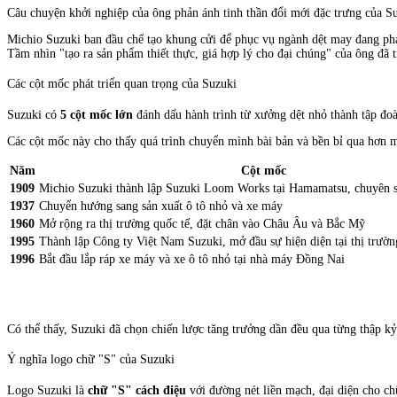
Câu chuyện khởi nghiệp của ông phản ánh tinh thần đổi mới đặc trưng của S
Michio Suzuki ban đầu chế tạo khung cửi để phục vụ ngành dệt may đang phá
Tầm nhìn "tạo ra sản phẩm thiết thực, giá hợp lý cho đại chúng" của ông đã t
Các cột mốc phát triển quan trọng của Suzuki
Suzuki có
5 cột mốc lớn
đánh dấu hành trình từ xưởng dệt nhỏ thành tập đoàn
Các cột mốc này cho thấy quá trình chuyển mình bài bản và bền bỉ qua hơn m
Năm
Cột mốc
1909
Michio Suzuki thành lập Suzuki Loom Works tại Hamamatsu, chuyên s
1937
Chuyển hướng sang sản xuất ô tô nhỏ và xe máy
1960
Mở rộng ra thị trường quốc tế, đặt chân vào Châu Âu và Bắc Mỹ
1995
Thành lập Công ty Việt Nam Suzuki, mở đầu sự hiện diện tại thị trườ
1996
Bắt đầu lắp ráp xe máy và xe ô tô nhỏ tại nhà máy Đồng Nai
Có thể thấy, Suzuki đã chọn chiến lược tăng trưởng dần đều qua từng thập k
Ý nghĩa logo chữ "S" của Suzuki
Logo Suzuki là
chữ "S" cách điệu
với đường nét liền mạch, đại diện cho chữ 