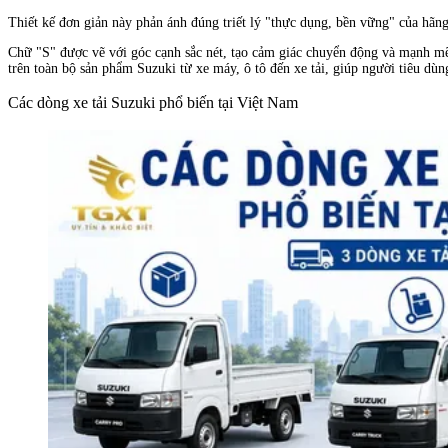
Thiết kế đơn giản này phản ánh đúng triết lý "thực dụng, bền vững" của hãng
Chữ "S" được vẽ với góc cạnh sắc nét, tạo cảm giác chuyển động và mạnh m
trên toàn bộ sản phẩm Suzuki từ xe máy, ô tô đến xe tải, giúp người tiêu dù
Các dòng xe tải Suzuki phổ biến tại Việt Nam