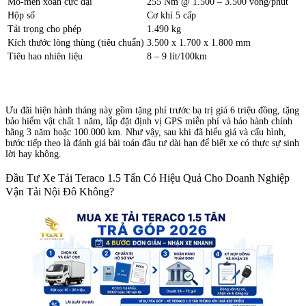
Mô-men xoắn cực đại
255 Nm @ 1.500 – 3.500 vòng/phút
Hộp số
Cơ khí 5 cấp
Tải trọng cho phép
1.490 kg
Kích thước lòng thùng (tiêu chuẩn)
3.500 x 1.700 x 1.800 mm
Tiêu hao nhiên liệu
8 – 9 lít/100km
Ưu đãi hiện hành tháng này gồm tặng phí trước bạ trị giá 6 triệu đồng, tặng
bảo hiểm vật chất 1 năm, lắp đặt định vị GPS miễn phí và bảo hành chính
hãng 3 năm hoặc 100.000 km. Như vậy, sau khi đã hiểu giá và cấu hình,
bước tiếp theo là đánh giá bài toán đầu tư dài hạn để biết xe có thực sự sinh
lời hay không.
Đầu Tư Xe Tải Teraco 1.5 Tấn Có Hiệu Quả Cho Doanh Nghiệp
Vận Tải Nội Đô Không?