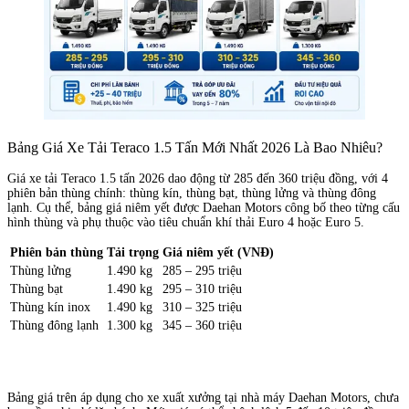
Bảng Giá Xe Tải Teraco 1.5 Tấn Mới Nhất 2026 Là Bao Nhiêu?
Giá xe tải Teraco 1.5 tấn 2026 dao động từ 285 đến 360 triệu đồng, với 4
phiên bản thùng chính: thùng kín, thùng bạt, thùng lửng và thùng đông
lạnh. Cụ thể, bảng giá niêm yết được Daehan Motors công bố theo từng cấu
hình thùng và phụ thuộc vào tiêu chuẩn khí thải Euro 4 hoặc Euro 5.
Phiên bản thùng
Tải trọng
Giá niêm yết (VNĐ)
Thùng lửng
1.490 kg
285 – 295 triệu
Thùng bạt
1.490 kg
295 – 310 triệu
Thùng kín inox
1.490 kg
310 – 325 triệu
Thùng đông lạnh
1.300 kg
345 – 360 triệu
Bảng giá trên áp dụng cho xe xuất xưởng tại nhà máy Daehan Motors, chưa