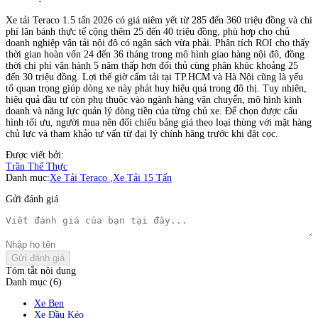
Xe tải Teraco 1.5 tấn 2026 có giá niêm yết từ 285 đến 360 triệu đồng và chi
phí lăn bánh thực tế cộng thêm 25 đến 40 triệu đồng, phù hợp cho chủ
doanh nghiệp vận tải nội đô có ngân sách vừa phải. Phân tích ROI cho thấy
thời gian hoàn vốn 24 đến 36 tháng trong mô hình giao hàng nội đô, đồng
thời chi phí vận hành 5 năm thấp hơn đối thủ cùng phân khúc khoảng 25
đến 30 triệu đồng. Lợi thế giờ cấm tải tại TP.HCM và Hà Nội cũng là yếu
tố quan trọng giúp dòng xe này phát huy hiệu quả trong đô thị. Tuy nhiên,
hiệu quả đầu tư còn phụ thuộc vào ngành hàng vận chuyển, mô hình kinh
doanh và năng lực quản lý dòng tiền của từng chủ xe. Để chọn được cấu
hình tối ưu, người mua nên đối chiếu bảng giá theo loại thùng với mặt hàng
chủ lực và tham khảo tư vấn từ đại lý chính hãng trước khi đặt cọc.
Được viết bởi:
Trần Thế Thực
Danh mục:
Xe Tải Teraco
,
Xe Tải 15 Tấn
Gửi đánh giá
Gửi đánh giá
Tóm tắt nội dung
Danh mục (6)
Xe Ben
Xe Đầu Kéo