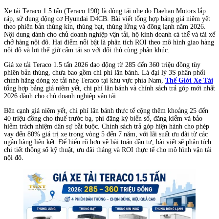
Xe tải Teraco 1.5 tấn (Teraco 190) là dòng tải nhẹ do Daehan Motors lắp
ráp, sử dụng động cơ Hyundai D4CB. Bài viết tổng hợp bảng giá niêm yết
theo phiên bản thùng kín, thùng bạt, thùng lửng và đông lạnh năm 2026.
Nội dung dành cho chủ doanh nghiệp vận tải, hộ kinh doanh cá thể và tài xế
chở hàng nội đô. Hai điểm nổi bật là phân tích ROI theo mô hình giao hàng
nội đô và lợi thế giờ cấm tải so với đối thủ cùng phân khúc.
Giá xe tải Teraco 1.5 tấn 2026 dao động từ 285 đến 360 triệu đồng tùy
phiên bản thùng, chưa bao gồm chi phí lăn bánh. Là đại lý 3S phân phối
chính hãng dòng xe tải nhẹ Teraco tại khu vực phía Nam,
Thế Giới Xe Tải
tổng hợp bảng giá niêm yết, chi phí lăn bánh và chính sách trả góp mới nhất
2026 dành cho chủ doanh nghiệp vận tải.
Bên cạnh giá niêm yết, chi phí lăn bánh thực tế cộng thêm khoảng 25 đến
40 triệu đồng cho thuế trước bạ, phí đăng ký biển số, đăng kiểm và bảo
hiểm trách nhiệm dân sự bắt buộc. Chính sách trả góp hiện hành cho phép
vay đến 80% giá trị xe trong vòng 5 đến 7 năm, với lãi suất ưu đãi từ các
ngân hàng liên kết. Để hiểu rõ hơn về bài toán đầu tư, bài viết sẽ phân tích
chi tiết thông số kỹ thuật, ưu đãi tháng và ROI thực tế cho mô hình vận tải
nội đô.