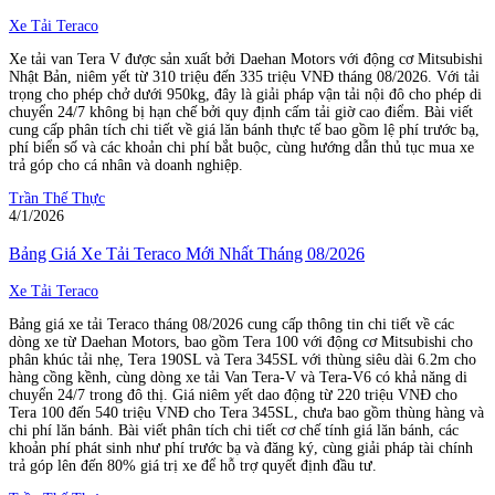
Xe Tải Teraco
Xe tải van Tera V được sản xuất bởi Daehan Motors với động cơ Mitsubishi
Nhật Bản, niêm yết từ 310 triệu đến 335 triệu VNĐ tháng 08/2026. Với tải
trọng cho phép chở dưới 950kg, đây là giải pháp vận tải nội đô cho phép di
chuyển 24/7 không bị hạn chế bởi quy định cấm tải giờ cao điểm. Bài viết
cung cấp phân tích chi tiết về giá lăn bánh thực tế bao gồm lệ phí trước bạ,
phí biển số và các khoản chi phí bắt buộc, cùng hướng dẫn thủ tục mua xe
trả góp cho cá nhân và doanh nghiệp.
Trần Thế Thực
4/1/2026
Bảng Giá Xe Tải Teraco Mới Nhất Tháng 08/2026
Xe Tải Teraco
Bảng giá xe tải Teraco tháng 08/2026 cung cấp thông tin chi tiết về các
dòng xe từ Daehan Motors, bao gồm Tera 100 với động cơ Mitsubishi cho
phân khúc tải nhẹ, Tera 190SL và Tera 345SL với thùng siêu dài 6.2m cho
hàng cồng kềnh, cùng dòng xe tải Van Tera-V và Tera-V6 có khả năng di
chuyển 24/7 trong đô thị. Giá niêm yết dao động từ 220 triệu VNĐ cho
Tera 100 đến 540 triệu VNĐ cho Tera 345SL, chưa bao gồm thùng hàng và
chi phí lăn bánh. Bài viết phân tích chi tiết cơ chế tính giá lăn bánh, các
khoản phí phát sinh như phí trước bạ và đăng ký, cùng giải pháp tài chính
trả góp lên đến 80% giá trị xe để hỗ trợ quyết định đầu tư.