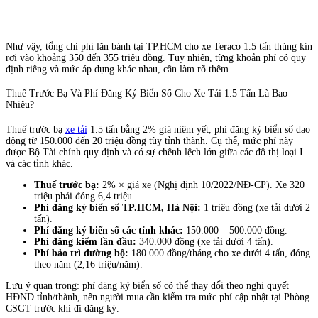
Như vậy, tổng chi phí lăn bánh tại TP.HCM cho xe Teraco 1.5 tấn thùng kín
rơi vào khoảng 350 đến 355 triệu đồng. Tuy nhiên, từng khoản phí có quy
định riêng và mức áp dụng khác nhau, cần làm rõ thêm.
Thuế Trước Bạ Và Phí Đăng Ký Biển Số Cho Xe Tải 1.5 Tấn Là Bao
Nhiêu?
Thuế trước bạ
xe tải
1.5 tấn bằng 2% giá niêm yết, phí đăng ký biển số dao
động từ 150.000 đến 20 triệu đồng tùy tỉnh thành. Cụ thể, mức phí này
được Bộ Tài chính quy định và có sự chênh lệch lớn giữa các đô thị loại I
và các tỉnh khác.
Thuế trước bạ:
2% × giá xe (Nghị định 10/2022/NĐ-CP). Xe 320
triệu phải đóng 6,4 triệu.
Phí đăng ký biển số TP.HCM, Hà Nội:
1 triệu đồng (xe tải dưới 2
tấn).
Phí đăng ký biển số các tỉnh khác:
150.000 – 500.000 đồng.
Phí đăng kiểm lần đầu:
340.000 đồng (xe tải dưới 4 tấn).
Phí bảo trì đường bộ:
180.000 đồng/tháng cho xe dưới 4 tấn, đóng
theo năm (2,16 triệu/năm).
Lưu ý quan trọng: phí đăng ký biển số có thể thay đổi theo nghị quyết
HĐND tỉnh/thành, nên người mua cần kiểm tra mức phí cập nhật tại Phòng
CSGT trước khi đi đăng ký.