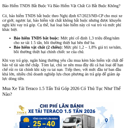
Bảo Hiểm TNDS Bắt Buộc Và Bảo Hiểm Vật Chất Có Bắt Buộc Không?
Có, bảo hiểm TNDS bắt buộc theo Nghị định 67/2023/NĐ-CP cho mọi xe
cơ giới; ngược lại, bảo hiểm vật chất không bắt buộc nhưng được khuyến
nghị khi vay trả góp. Cụ thể, hai loại bảo hiểm này có vai trò và mức phí
khác biệt.
Bảo hiểm TNDS bắt buộc:
Mức phí cố định 1,3 triệu đồng/năm
cho xe tải 1.5 tấn, bồi thường thiệt hại bên thứ ba.
Bảo hiểm vật chất (2 chiều):
Mức phí 1,2 – 1,8% giá trị xe/năm,
bồi thường thiệt hại chính chiếc xe của chủ.
Khi vay trả góp, ngân hàng thường yêu cầu mua kèm bảo hiểm vật chất để
bảo vệ tài sản thế chấp. Tóm lại, chủ xe nên mua đầy đủ cả hai loại để hạn
chế rủi ro tài chính khi xảy ra tai nạn. Tiếp theo, với mức đầu tư ban đầu
khá lớn, nhiều chủ doanh nghiệp lựa chọn phương án trả góp để giảm áp
lực dòng tiền.
Mua Xe Tải Teraco 1.5 Tấn Trả Góp 2026 Có Thủ Tục Như Thế
Nào?