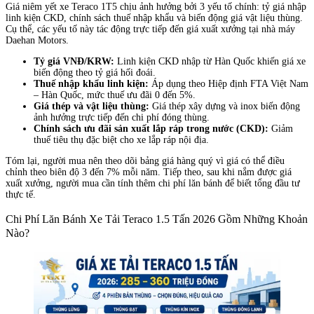
Giá niêm yết xe Teraco 1T5 chịu ảnh hưởng bởi 3 yếu tố chính: tỷ giá nhập
linh kiện CKD, chính sách thuế nhập khẩu và biến động giá vật liệu thùng.
Cụ thể, các yếu tố này tác động trực tiếp đến giá xuất xưởng tại nhà máy
Daehan Motors.
Tỷ giá VNĐ/KRW:
Linh kiện CKD nhập từ Hàn Quốc khiến giá xe
biến động theo tỷ giá hối đoái.
Thuế nhập khẩu linh kiện:
Áp dụng theo Hiệp định FTA Việt Nam
– Hàn Quốc, mức thuế ưu đãi 0 đến 5%.
Giá thép và vật liệu thùng:
Giá thép xây dựng và inox biến động
ảnh hưởng trực tiếp đến chi phí đóng thùng.
Chính sách ưu đãi sản xuất lắp ráp trong nước (CKD):
Giảm
thuế tiêu thụ đặc biệt cho xe lắp ráp nội địa.
Tóm lại, người mua nên theo dõi bảng giá hàng quý vì giá có thể điều
chỉnh theo biên độ 3 đến 7% mỗi năm. Tiếp theo, sau khi nắm được giá
xuất xưởng, người mua cần tính thêm chi phí lăn bánh để biết tổng đầu tư
thực tế.
Chi Phí Lăn Bánh Xe Tải Teraco 1.5 Tấn 2026 Gồm Những Khoản
Nào?