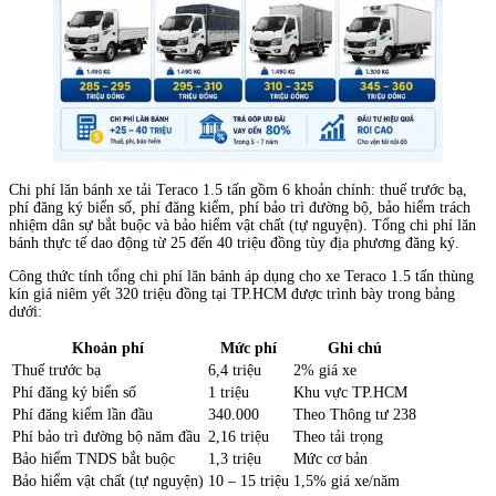
Chi phí lăn bánh xe tải Teraco 1.5 tấn gồm 6 khoản chính: thuế trước bạ,
phí đăng ký biển số, phí đăng kiểm, phí bảo trì đường bộ, bảo hiểm trách
nhiệm dân sự bắt buộc và bảo hiểm vật chất (tự nguyện). Tổng chi phí lăn
bánh thực tế dao động từ 25 đến 40 triệu đồng tùy địa phương đăng ký.
Công thức tính tổng chi phí lăn bánh áp dụng cho xe Teraco 1.5 tấn thùng
kín giá niêm yết 320 triệu đồng tại TP.HCM được trình bày trong bảng
dưới:
Khoản phí
Mức phí
Ghi chú
Thuế trước bạ
6,4 triệu
2% giá xe
Phí đăng ký biển số
1 triệu
Khu vực TP.HCM
Phí đăng kiểm lần đầu
340.000
Theo Thông tư 238
Phí bảo trì đường bộ năm đầu
2,16 triệu
Theo tải trọng
Bảo hiểm TNDS bắt buộc
1,3 triệu
Mức cơ bản
Bảo hiểm vật chất (tự nguyện)
10 – 15 triệu
1,5% giá xe/năm