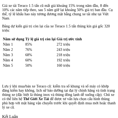
Giá xe tải Teraco 1.5 tấn cũ mất giá khoảng 15% trong năm đầu, 8 đến
10% các năm tiếp theo, sau 5 năm giữ lại khoảng 50% giá trị ban đầu. Cụ
thể, tỷ lệ khấu hao này tương đương mặt bằng chung xe tải nhẹ tại Việt
Nam.
Bảng dự kiến giá trị còn lại của xe Teraco 1.5 tấn thùng kín giá gốc 320
triệu:
Năm sử dụng
Tỷ lệ giá trị còn lại
Giá trị ước tính
Năm 1
85%
272 triệu
Năm 2
76%
243 triệu
Năm 3
68%
218 triệu
Năm 4
60%
192 triệu
Năm 5
50%
160 triệu
Lưu ý khi mua/bán xe Teraco cũ: kiểm tra số khung và số máy có khớp
đăng kiểm hay không, lịch sử bảo dưỡng tại đại lý chính hãng và tình trạng
thùng xe (đặc biệt là thùng inox và thùng đông lạnh dễ xuống cấp). Chủ xe
có thể liên hệ
Thế Giới Xe Tải
để được tư vấn lựa chọn cấu hình thùng
phù hợp với mặt hàng vận chuyển trước khi quyết định mua mới hoặc thanh
lý xe cũ.
Kết Luận