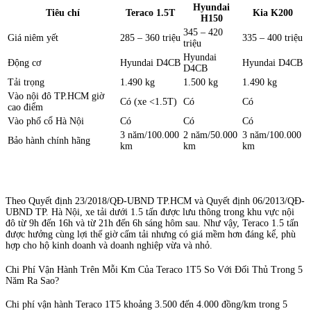
Hyundai
Tiêu chí
Teraco 1.5T
Kia K200
H150
345 – 420
Giá niêm yết
285 – 360 triệu
335 – 400 triệu
triệu
Hyundai
Động cơ
Hyundai D4CB
Hyundai D4CB
D4CB
Tải trọng
1.490 kg
1.500 kg
1.490 kg
Vào nội đô TP.HCM giờ
Có (xe <1.5T)
Có
Có
cao điểm
Vào phố cổ Hà Nội
Có
Có
Có
3 năm/100.000
2 năm/50.000
3 năm/100.000
Bảo hành chính hãng
km
km
km
Theo Quyết định 23/2018/QĐ-UBND TP.HCM và Quyết định 06/2013/QĐ-
UBND TP. Hà Nội, xe tải dưới 1.5 tấn được lưu thông trong khu vực nội
đô từ 9h đến 16h và từ 21h đến 6h sáng hôm sau. Như vậy, Teraco 1.5 tấn
được hưởng cùng lợi thế giờ cấm tải nhưng có giá mềm hơn đáng kể, phù
hợp cho hộ kinh doanh và doanh nghiệp vừa và nhỏ.
Chi Phí Vận Hành Trên Mỗi Km Của Teraco 1T5 So Với Đối Thủ Trong 5
Năm Ra Sao?
Chi phí vận hành Teraco 1T5 khoảng 3.500 đến 4.000 đồng/km trong 5