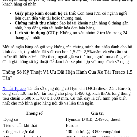
khách hàng cá nhân.
Giấy phép kinh doanh hộ cá thể:
Còn hiệu lực, có ngành nghề
liên quan đến vận tải hoặc thương mại.
Chứng minh thu nhập:
Sao kê tài khoản ngân hàng 6 tháng gần
nhất, hợp đồng vận tải hoặc hóa đơn bán hàng.
Lịch sử tín dụng (CIC):
Không nợ xấu nhóm 2 trở lên trong 24
tháng gần nhất.
Một số ngân hàng có gói vay không cần chứng minh thu nhập dành cho hộ
kinh doanh, tuy nhiên lãi suất cao hơn 1,5 đến 2,5%/năm và yêu cầu trả
trước tối thiểu 30%. Tiếp theo, ngoài giá và thủ tục, người mua cũng cần
đánh giá thông số kỹ thuật để đảm bảo xe phù hợp với mục đích sử dụng.
Thông Số Kỹ Thuật Và Ưu Đãi Hiện Hành Của Xe Tải Teraco 1.5
Tấn?
Xe tải Teraco
1.5 tấn sử dụng động cơ Hyundai D4CB diesel 2.5L Euro 5,
công suất 130 mã lực, tải trọng cho phép 1.490 kg, kích thước lòng thùng
tiêu chuẩn 3.500 x 1.700 x 1.800 mm. Cụ thể, đây là cấu hình phổ biến
nhất cho mô hình giao hàng nội đô và liên tỉnh ngắn.
Thông số
Giá trị
Động cơ
Hyundai D4CB, 2.497cc, diesel
Tiêu chuẩn khí thải
Euro 5
Công suất cực đại
130 mã lực @ 3.800 vòng/phút