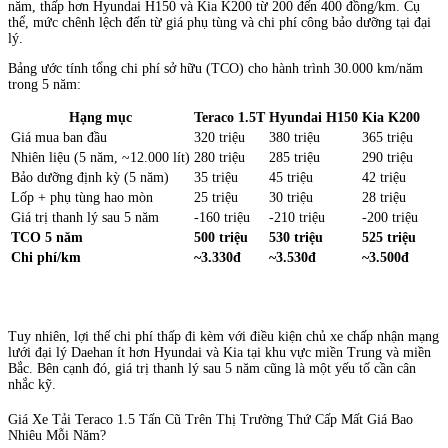
năm, thấp hơn Hyundai H150 và Kia K200 từ 200 đến 400 đồng/km. Cụ
thể, mức chênh lệch đến từ giá phụ tùng và chi phí công bảo dưỡng tại đại
lý.
Bảng ước tính tổng chi phí sở hữu (TCO) cho hành trình 30.000 km/năm
trong 5 năm:
Hạng mục
Teraco 1.5T
Hyundai H150
Kia K200
Giá mua ban đầu
320 triệu
380 triệu
365 triệu
Nhiên liệu (5 năm, ~12.000 lít)
280 triệu
285 triệu
290 triệu
Bảo dưỡng định kỳ (5 năm)
35 triệu
45 triệu
42 triệu
Lốp + phụ tùng hao mòn
25 triệu
30 triệu
28 triệu
Giá trị thanh lý sau 5 năm
-160 triệu
-210 triệu
-200 triệu
TCO 5 năm
500 triệu
530 triệu
525 triệu
Chi phí/km
~3.330đ
~3.530đ
~3.500đ
Tuy nhiên, lợi thế chi phí thấp đi kèm với điều kiện chủ xe chấp nhận mạng
lưới đại lý Daehan ít hơn Hyundai và Kia tại khu vực miền Trung và miền
Bắc. Bên cạnh đó, giá trị thanh lý sau 5 năm cũng là một yếu tố cần cân
nhắc kỹ.
Giá Xe Tải Teraco 1.5 Tấn Cũ Trên Thị Trường Thứ Cấp Mất Giá Bao
Nhiêu Mỗi Năm?