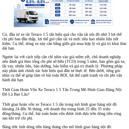
Có, đầu tư xe tải Teraco 1.5 tấn hiệu quả cho vận tải nội đô nhờ 3 lợi thế:
chi phí ban đầu thấp, lợi thế giờ cấm tải và mức tiêu hao nhiên liệu tiết
kiệm. Cụ thể, dòng xe này cân bằng giữa giá mua hợp lý và giá trị khai thác
dài hạn.
Ngược lại với cách tiếp cận chỉ nhìn vào giá niêm yết, chủ doanh nghiệp
nên đánh giá theo tổng chi phí sở hữu (TCO) trong 5 năm, bao gồm giá xe,
lãi vay, nhiên liệu, bảo dưỡng, bảo hiểm và giá trị thanh lý. Phương pháp
này phản ánh chính xác hơn hiệu quả đầu tư thực tế. Bên dưới, từng góc
nhìn cụ thể sẽ giúp làm rõ bài toán ROI, lợi thế cạnh tranh và chi phí vận
hành dài hạn.
Thời Gian Hoàn Vốn Xe Teraco 1.5 Tấn Trong Mô Hình Giao Hàng Nội
Đô Là Bao Lâu?
Thời gian hoàn vốn xe Teraco 1.5 tấn trong mô hình giao hàng nội đô
khoảng 24 đến 36 tháng, với doanh thu trung bình 25 đến 35 triệu
đồng/tháng. Cụ thể, bài toán hoàn vốn được tính dựa trên dòng tiền ròng
sau khi trừ chi phí.
Bảng ước tính dòng tiền hàng tháng cho mô hình giao hàng nội đô: