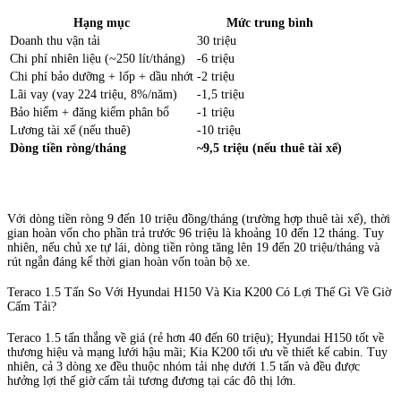
Hạng mục
Mức trung bình
Doanh thu vận tải
30 triệu
Chi phí nhiên liệu (~250 lít/tháng)
-6 triệu
Chi phí bảo dưỡng + lốp + dầu nhớt
-2 triệu
Lãi vay (vay 224 triệu, 8%/năm)
-1,5 triệu
Bảo hiểm + đăng kiểm phân bổ
-1 triệu
Lương tài xế (nếu thuê)
-10 triệu
Dòng tiền ròng/tháng
~9,5 triệu (nếu thuê tài xế)
Với dòng tiền ròng 9 đến 10 triệu đồng/tháng (trường hợp thuê tài xế), thời
gian hoàn vốn cho phần trả trước 96 triệu là khoảng 10 đến 12 tháng. Tuy
nhiên, nếu chủ xe tự lái, dòng tiền ròng tăng lên 19 đến 20 triệu/tháng và
rút ngắn đáng kể thời gian hoàn vốn toàn bộ xe.
Teraco 1.5 Tấn So Với Hyundai H150 Và Kia K200 Có Lợi Thế Gì Về Giờ
Cấm Tải?
Teraco 1.5 tấn thắng về giá (rẻ hơn 40 đến 60 triệu); Hyundai H150 tốt về
thương hiệu và mạng lưới hậu mãi; Kia K200 tối ưu về thiết kế cabin. Tuy
nhiên, cả 3 dòng xe đều thuộc nhóm tải nhẹ dưới 1.5 tấn và đều được
hưởng lợi thế giờ cấm tải tương đương tại các đô thị lớn.