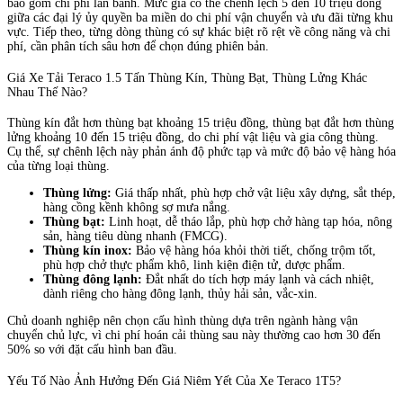
bao gồm chi phí lăn bánh. Mức giá có thể chênh lệch 5 đến 10 triệu đồng
giữa các đại lý ủy quyền ba miền do chi phí vận chuyển và ưu đãi từng khu
vực. Tiếp theo, từng dòng thùng có sự khác biệt rõ rệt về công năng và chi
phí, cần phân tích sâu hơn để chọn đúng phiên bản.
Giá Xe Tải Teraco 1.5 Tấn Thùng Kín, Thùng Bạt, Thùng Lửng Khác
Nhau Thế Nào?
Thùng kín đắt hơn thùng bạt khoảng 15 triệu đồng, thùng bạt đắt hơn thùng
lửng khoảng 10 đến 15 triệu đồng, do chi phí vật liệu và gia công thùng.
Cụ thể, sự chênh lệch này phản ánh độ phức tạp và mức độ bảo vệ hàng hóa
của từng loại thùng.
Thùng lửng:
Giá thấp nhất, phù hợp chở vật liệu xây dựng, sắt thép,
hàng cồng kềnh không sợ mưa nắng.
Thùng bạt:
Linh hoạt, dễ tháo lắp, phù hợp chở hàng tạp hóa, nông
sản, hàng tiêu dùng nhanh (FMCG).
Thùng kín inox:
Bảo vệ hàng hóa khỏi thời tiết, chống trộm tốt,
phù hợp chở thực phẩm khô, linh kiện điện tử, dược phẩm.
Thùng đông lạnh:
Đắt nhất do tích hợp máy lạnh và cách nhiệt,
dành riêng cho hàng đông lạnh, thủy hải sản, vắc-xin.
Chủ doanh nghiệp nên chọn cấu hình thùng dựa trên ngành hàng vận
chuyển chủ lực, vì chi phí hoán cải thùng sau này thường cao hơn 30 đến
50% so với đặt cấu hình ban đầu.
Yếu Tố Nào Ảnh Hưởng Đến Giá Niêm Yết Của Xe Teraco 1T5?