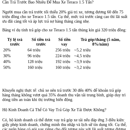
Cần Trả Trước Bao Nhiêu Để Mua Xe Teraco 1.5 Tấn?
Người mua cần trả trước tối thiểu 20% giá trị xe, tương đương 60 đến 75
triệu đồng cho xe Teraco 1.5 tấn. Cụ thể, mức trả trước càng cao thì lãi suất
ưu đãi càng tốt và áp lực trả nợ hàng tháng càng nhẹ.
Bảng ví dụ tính trả góp cho xe Teraco 1.5 tấn thùng kín giá 320 triệu đồng:
Tỷ lệ trả
Số tiền trả
Số tiền
Trả góp/tháng (5 năm,
trước
trước
vay
8%/năm)
20%
64 triệu
256 triệu
~5,2 triệu
30%
96 triệu
224 triệu
~4,5 triệu
40%
128 triệu
192 triệu
~3,9 triệu
50%
160 triệu
160 triệu
~3,2 triệu
Khuyến nghị thực tế: chủ xe nên trả trước 30 đến 40% để khoản trả góp
hàng tháng không vượt quá 35% doanh thu vận tải trung bình, giúp duy trì
dòng tiền an toàn khi thị trường biến động.
Hộ Kinh Doanh Cá Thể Có Vay Trả Góp Xe Tải Được Không?
Có, hộ kinh doanh cá thể được vay trả góp xe tải nếu đáp ứng 3 điều kiện:
giấy phép kinh doanh, chứng minh thu nhập và lịch sử tín dụng tốt. Cụ thể,
các ngân hàng có gói vay riêng cho đối tượng này với lãi suất tương đương