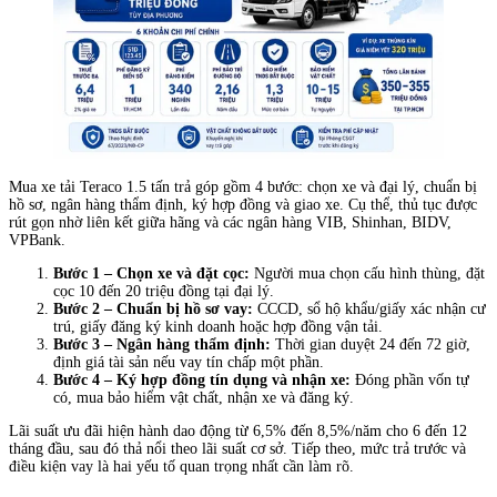
Mua xe tải Teraco 1.5 tấn trả góp gồm 4 bước: chọn xe và đại lý, chuẩn bị
hồ sơ, ngân hàng thẩm định, ký hợp đồng và giao xe. Cụ thể, thủ tục được
rút gọn nhờ liên kết giữa hãng và các ngân hàng VIB, Shinhan, BIDV,
VPBank.
Bước 1 – Chọn xe và đặt cọc:
Người mua chọn cấu hình thùng, đặt
cọc 10 đến 20 triệu đồng tại đại lý.
Bước 2 – Chuẩn bị hồ sơ vay:
CCCD, sổ hộ khẩu/giấy xác nhận cư
trú, giấy đăng ký kinh doanh hoặc hợp đồng vận tải.
Bước 3 – Ngân hàng thẩm định:
Thời gian duyệt 24 đến 72 giờ,
định giá tài sản nếu vay tín chấp một phần.
Bước 4 – Ký hợp đồng tín dụng và nhận xe:
Đóng phần vốn tự
có, mua bảo hiểm vật chất, nhận xe và đăng ký.
Lãi suất ưu đãi hiện hành dao động từ 6,5% đến 8,5%/năm cho 6 đến 12
tháng đầu, sau đó thả nổi theo lãi suất cơ sở. Tiếp theo, mức trả trước và
điều kiện vay là hai yếu tố quan trọng nhất cần làm rõ.