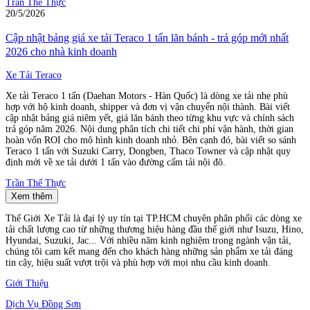
Trần Thế Thực
20/5/2026
Cập nhật bảng giá xe tải Teraco 1 tấn lăn bánh - trả góp mới nhất
2026 cho nhà kinh doanh
Xe Tải Teraco
Xe tải Teraco 1 tấn (Daehan Motors - Hàn Quốc) là dòng xe tải nhẹ phù
hợp với hộ kinh doanh, shipper và đơn vị vận chuyển nội thành. Bài viết
cập nhật bảng giá niêm yết, giá lăn bánh theo từng khu vực và chính sách
trả góp năm 2026. Nội dung phân tích chi tiết chi phí vận hành, thời gian
hoàn vốn ROI cho mô hình kinh doanh nhỏ. Bên cạnh đó, bài viết so sánh
Teraco 1 tấn với Suzuki Carry, Dongben, Thaco Towner và cập nhật quy
định mới về xe tải dưới 1 tấn vào đường cấm tải nội đô.
Trần Thế Thực
Xem thêm
Thế Giới Xe Tải là đại lý uy tín tại TP.HCM chuyên phân phối các dòng xe
tải chất lượng cao từ những thương hiệu hàng đầu thế giới như Isuzu, Hino,
Hyundai, Suzuki, Jac... Với nhiều năm kinh nghiệm trong ngành vận tải,
chúng tôi cam kết mang đến cho khách hàng những sản phẩm xe tải đáng
tin cậy, hiệu suất vượt trội và phù hợp với mọi nhu cầu kinh doanh.
Giới Thiệu
Dịch Vụ Đồng Sơn