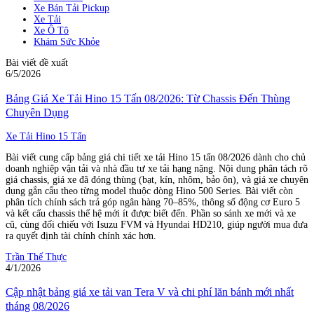
Xe Bán Tải Pickup
Xe Tải
Xe Ô Tô
Khám Sức Khỏe
Bài viết đề xuất
6/5/2026
Bảng Giá Xe Tải Hino 15 Tấn 08/2026: Từ Chassis Đến Thùng
Chuyên Dụng
Xe Tải Hino 15 Tấn
Bài viết cung cấp bảng giá chi tiết xe tải Hino 15 tấn 08/2026 dành cho chủ
doanh nghiệp vận tải và nhà đầu tư xe tải hạng nặng. Nội dung phân tách rõ
giá chassis, giá xe đã đóng thùng (bạt, kín, nhôm, bảo ôn), và giá xe chuyên
dụng gắn cẩu theo từng model thuộc dòng Hino 500 Series. Bài viết còn
phân tích chính sách trả góp ngân hàng 70–85%, thông số động cơ Euro 5
và kết cấu chassis thế hệ mới ít được biết đến. Phần so sánh xe mới và xe
cũ, cùng đối chiếu với Isuzu FVM và Hyundai HD210, giúp người mua đưa
ra quyết định tài chính chính xác hơn.
Trần Thế Thực
4/1/2026
Cập nhật bảng giá xe tải van Tera V và chi phí lăn bánh mới nhất
tháng 08/2026