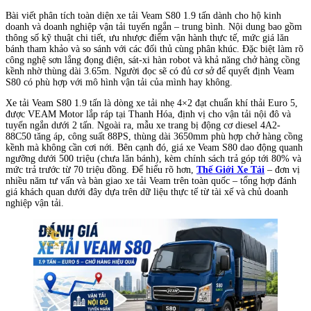
Bài viết phân tích toàn diện xe tải Veam S80 1.9 tấn dành cho hộ kinh
doanh và doanh nghiệp vận tải tuyến ngắn – trung bình. Nội dung bao gồm
thông số kỹ thuật chi tiết, ưu nhược điểm vận hành thực tế, mức giá lăn
bánh tham khảo và so sánh với các đối thủ cùng phân khúc. Đặc biệt làm rõ
công nghệ sơn lắng đọng điện, sát-xi hàn robot và khả năng chở hàng cồng
kềnh nhờ thùng dài 3.65m. Người đọc sẽ có đủ cơ sở để quyết định Veam
S80 có phù hợp với mô hình vận tải của mình hay không.
Xe tải Veam S80 1.9 tấn là dòng xe tải nhẹ 4×2 đạt chuẩn khí thải Euro 5,
được VEAM Motor lắp ráp tại Thanh Hóa, định vị cho vận tải nội đô và
tuyến ngắn dưới 2 tấn. Ngoài ra, mẫu xe trang bị động cơ diesel 4A2-
88C50 tăng áp, công suất 88PS, thùng dài 3650mm phù hợp chở hàng cồng
kềnh mà không cần cơi nới. Bên cạnh đó, giá xe Veam S80 dao động quanh
ngưỡng dưới 500 triệu (chưa lăn bánh), kèm chính sách trả góp tới 80% và
mức trả trước từ 70 triệu đồng. Để hiểu rõ hơn,
Thế Giới Xe Tải
– đơn vị
nhiều năm tư vấn và bàn giao xe tải Veam trên toàn quốc – tổng hợp đánh
giá khách quan dưới đây dựa trên dữ liệu thực tế từ tài xế và chủ doanh
nghiệp vận tải.