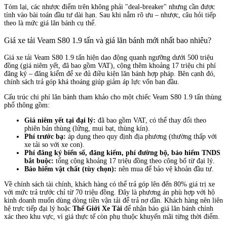
Tóm lại, các nhược điểm trên không phải "deal-breaker" nhưng cần được
tính vào bài toán đầu tư dài hạn. Sau khi nắm rõ ưu – nhược, câu hỏi tiếp
theo là mức giá lăn bánh cụ thể.
Giá xe tải Veam S80 1.9 tấn và giá lăn bánh mới nhất bao nhiêu?
Giá xe tải Veam S80 1.9 tấn hiện dao động quanh ngưỡng dưới 500 triệu
đồng (giá niêm yết, đã bao gồm VAT), cộng thêm khoảng 17 triệu chi phí
đăng ký – đăng kiểm để xe đủ điều kiện lăn bánh hợp pháp. Bên cạnh đó,
chính sách trả góp khá thoáng giúp giảm áp lực vốn ban đầu.
Cấu trúc chi phí lăn bánh tham khảo cho một chiếc Veam S80 1.9 tấn thùng
phổ thông gồm:
Giá niêm yết tại đại lý:
đã bao gồm VAT, có thể thay đổi theo
phiên bản thùng (lửng, mui bạt, thùng kín).
Phí trước bạ:
áp dụng theo quy định địa phương (thường thấp với
xe tải so với xe con).
Phí đăng ký biển số, đăng kiểm, phí đường bộ, bảo hiểm TNDS
bắt buộc:
tổng cộng khoảng 17 triệu đồng theo công bố từ đại lý.
Bảo hiểm vật chất (tùy chọn):
nên mua để bảo vệ khoản đầu tư.
Về chính sách tài chính, khách hàng có thể trả góp lên đến 80% giá trị xe
với mức trả trước chỉ từ 70 triệu đồng. Đây là phương án phù hợp với hộ
kinh doanh muốn dùng dòng tiền vận tải để trả nợ dần. Khách hàng nên liên
hệ trực tiếp đại lý hoặc
Thế Giới Xe Tải
để nhận báo giá lăn bánh chính
xác theo khu vực, vì giá thực tế còn phụ thuộc khuyến mãi từng thời điểm.