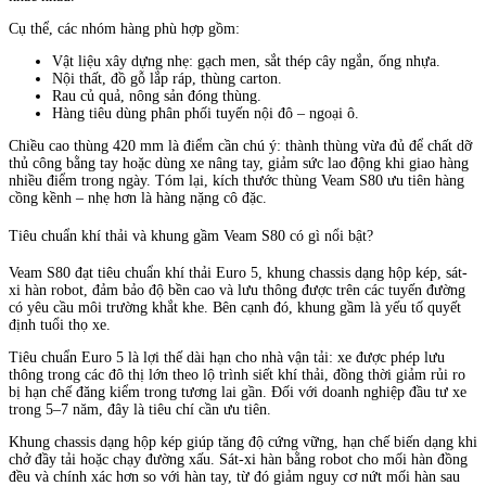
Cụ thể, các nhóm hàng phù hợp gồm:
Vật liệu xây dựng nhẹ: gạch men, sắt thép cây ngắn, ống nhựa.
Nội thất, đồ gỗ lắp ráp, thùng carton.
Rau củ quả, nông sản đóng thùng.
Hàng tiêu dùng phân phối tuyến nội đô – ngoại ô.
Chiều cao thùng 420 mm là điểm cần chú ý: thành thùng vừa đủ để chất dỡ
thủ công bằng tay hoặc dùng xe nâng tay, giảm sức lao động khi giao hàng
nhiều điểm trong ngày. Tóm lại, kích thước thùng Veam S80 ưu tiên hàng
cồng kềnh – nhẹ hơn là hàng nặng cô đặc.
Tiêu chuẩn khí thải và khung gầm Veam S80 có gì nổi bật?
Veam S80 đạt tiêu chuẩn khí thải Euro 5, khung chassis dạng hộp kép, sát-
xi hàn robot, đảm bảo độ bền cao và lưu thông được trên các tuyến đường
có yêu cầu môi trường khắt khe. Bên cạnh đó, khung gầm là yếu tố quyết
định tuổi thọ xe.
Tiêu chuẩn Euro 5 là lợi thế dài hạn cho nhà vận tải: xe được phép lưu
thông trong các đô thị lớn theo lộ trình siết khí thải, đồng thời giảm rủi ro
bị hạn chế đăng kiểm trong tương lai gần. Đối với doanh nghiệp đầu tư xe
trong 5–7 năm, đây là tiêu chí cần ưu tiên.
Khung chassis dạng hộp kép giúp tăng độ cứng vững, hạn chế biến dạng khi
chở đầy tải hoặc chạy đường xấu. Sát-xi hàn bằng robot cho mối hàn đồng
đều và chính xác hơn so với hàn tay, từ đó giảm nguy cơ nứt mối hàn sau