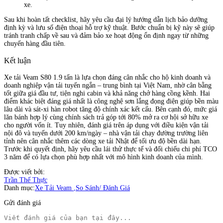
xe.
Sau khi hoàn tất checklist, hãy yêu cầu đại lý hướng dẫn lịch bảo dưỡng
định kỳ và lưu số điện thoại hỗ trợ kỹ thuật. Bước chuẩn bị kỹ này sẽ giúp
tránh tranh chấp về sau và đảm bảo xe hoạt động ổn định ngay từ những
chuyến hàng đầu tiên.
Kết luận
Xe tải Veam S80 1.9 tấn là lựa chọn đáng cân nhắc cho hộ kinh doanh và
doanh nghiệp vận tải tuyến ngắn – trung bình tại Việt Nam, nhờ cân bằng
tốt giữa giá đầu tư, tiện nghi cabin và khả năng chở hàng cồng kềnh. Hai
điểm khác biệt đáng giá nhất là công nghệ sơn lắng đọng điện giúp bền màu
lâu dài và sát-xi hàn robot tăng độ chính xác kết cấu. Bên cạnh đó, mức giá
lăn bánh hợp lý cùng chính sách trả góp tới 80% mở ra cơ hội sở hữu xe
cho người vốn ít. Tuy nhiên, đánh giá trên áp dụng với điều kiện vận tải
nội đô và tuyến dưới 200 km/ngày – nhà vận tải chạy đường trường liên
tỉnh nên cân nhắc thêm các dòng xe tải Nhật để tối ưu độ bền dài hạn.
Trước khi quyết định, hãy yêu cầu lái thử thực tế và đối chiếu chi phí TCO
3 năm để có lựa chọn phù hợp nhất với mô hình kinh doanh của mình.
Được viết bởi:
Trần Thế Thực
Danh mục:
Xe Tải Veam
,
So Sánh/ Đánh Giá
Gửi đánh giá