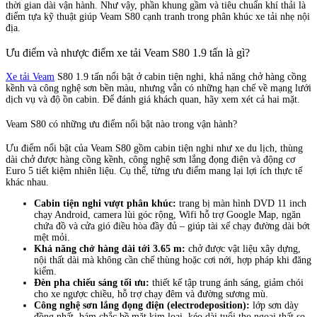
thời gian dài vận hành. Như vậy, phần khung gầm và tiêu chuẩn khí thải là
điểm tựa kỹ thuật giúp Veam S80 cạnh tranh trong phân khúc xe tải nhẹ nội
địa.
Ưu điểm và nhược điểm xe tải Veam S80 1.9 tấn là gì?
Xe tải Veam
S80 1.9 tấn nổi bật ở cabin tiện nghi, khả năng chở hàng cồng
kềnh và công nghệ sơn bền màu, nhưng vẫn có những hạn chế về mạng lưới
dịch vụ và độ ồn cabin. Để đánh giá khách quan, hãy xem xét cả hai mặt.
Veam S80 có những ưu điểm nổi bật nào trong vận hành?
Ưu điểm nổi bật của Veam S80 gồm cabin tiện nghi như xe du lịch, thùng
dài chở được hàng cồng kềnh, công nghệ sơn lắng đọng điện và động cơ
Euro 5 tiết kiệm nhiên liệu. Cụ thể, từng ưu điểm mang lại lợi ích thực tế
khác nhau.
Cabin tiện nghi vượt phân khúc:
trang bị màn hình DVD 11 inch
chạy Android, camera lùi góc rộng, Wifi hỗ trợ Google Map, ngăn
chứa đồ và cửa gió điều hòa đầy đủ – giúp tài xế chạy đường dài bớt
mệt mỏi.
Khả năng chở hàng dài tới 3.65 m:
chở được vật liệu xây dựng,
nội thất dài mà không cần chế thùng hoặc cơi nới, hợp pháp khi đăng
kiểm.
Đèn pha chiếu sáng tối ưu:
thiết kế tập trung ánh sáng, giảm chói
cho xe ngược chiều, hỗ trợ chạy đêm và đường sương mù.
Công nghệ sơn lắng đọng điện (electrodeposition):
lớp sơn dày
đồng nhất, bám chắc bề mặt kim loại, kéo dài tuổi thọ ngoại thất so