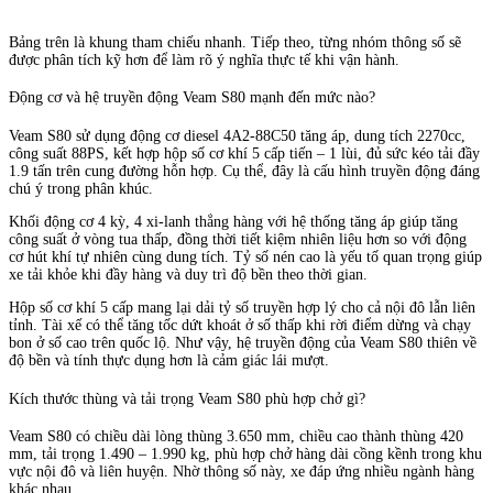
Bảng trên là khung tham chiếu nhanh. Tiếp theo, từng nhóm thông số sẽ
được phân tích kỹ hơn để làm rõ ý nghĩa thực tế khi vận hành.
Động cơ và hệ truyền động Veam S80 mạnh đến mức nào?
Veam S80 sử dụng động cơ diesel 4A2-88C50 tăng áp, dung tích 2270cc,
công suất 88PS, kết hợp hộp số cơ khí 5 cấp tiến – 1 lùi, đủ sức kéo tải đầy
1.9 tấn trên cung đường hỗn hợp. Cụ thể, đây là cấu hình truyền động đáng
chú ý trong phân khúc.
Khối động cơ 4 kỳ, 4 xi-lanh thẳng hàng với hệ thống tăng áp giúp tăng
công suất ở vòng tua thấp, đồng thời tiết kiệm nhiên liệu hơn so với động
cơ hút khí tự nhiên cùng dung tích. Tỷ số nén cao là yếu tố quan trọng giúp
xe tải khỏe khi đầy hàng và duy trì độ bền theo thời gian.
Hộp số cơ khí 5 cấp mang lại dải tỷ số truyền hợp lý cho cả nội đô lẫn liên
tỉnh. Tài xế có thể tăng tốc dứt khoát ở số thấp khi rời điểm dừng và chạy
bon ở số cao trên quốc lộ. Như vậy, hệ truyền động của Veam S80 thiên về
độ bền và tính thực dụng hơn là cảm giác lái mượt.
Kích thước thùng và tải trọng Veam S80 phù hợp chở gì?
Veam S80 có chiều dài lòng thùng 3.650 mm, chiều cao thành thùng 420
mm, tải trọng 1.490 – 1.990 kg, phù hợp chở hàng dài cồng kềnh trong khu
vực nội đô và liên huyện. Nhờ thông số này, xe đáp ứng nhiều ngành hàng
khác nhau.