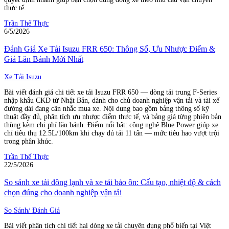
thực tế.
Trần Thế Thực
6/5/2026
Đánh Giá Xe Tải Isuzu FRR 650: Thông Số, Ưu Nhược Điểm &
Giá Lăn Bánh Mới Nhất
Xe Tải Isuzu
Bài viết đánh giá chi tiết xe tải Isuzu FRR 650 — dòng tải trung F-Series
nhập khẩu CKD từ Nhật Bản, dành cho chủ doanh nghiệp vận tải và tài xế
đường dài đang cân nhắc mua xe. Nội dung bao gồm bảng thông số kỹ
thuật đầy đủ, phân tích ưu nhược điểm thực tế, và bảng giá từng phiên bản
thùng kèm chi phí lăn bánh. Điểm nổi bật: công nghệ Blue Power giúp xe
chỉ tiêu thụ 12.5L/100km khi chạy đủ tải 11 tấn — mức tiêu hao vượt trội
trong phân khúc.
Trần Thế Thực
22/5/2026
So sánh xe tải đông lạnh và xe tải bảo ôn: Cấu tạo, nhiệt độ & cách
chọn đúng cho doanh nghiệp vận tải
So Sánh/ Đánh Giá
Bài viết phân tích chi tiết hai dòng xe tải chuyên dụng phổ biến tại Việt