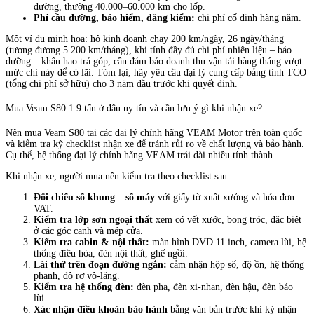
đường, thường 40.000–60.000 km cho lốp.
Phí cầu đường, bảo hiểm, đăng kiểm:
chi phí cố định hàng năm.
Một ví dụ minh họa: hộ kinh doanh chạy 200 km/ngày, 26 ngày/tháng
(tương đương 5.200 km/tháng), khi tính đầy đủ chi phí nhiên liệu – bảo
dưỡng – khấu hao trả góp, cần đảm bảo doanh thu vận tải hàng tháng vượt
mức chi này để có lãi. Tóm lại, hãy yêu cầu đại lý cung cấp bảng tính TCO
(tổng chi phí sở hữu) cho 3 năm đầu trước khi quyết định.
Mua Veam S80 1.9 tấn ở đâu uy tín và cần lưu ý gì khi nhận xe?
Nên mua Veam S80 tại các đại lý chính hãng VEAM Motor trên toàn quốc
và kiểm tra kỹ checklist nhận xe để tránh rủi ro về chất lượng và bảo hành.
Cụ thể, hệ thống đại lý chính hãng VEAM trải dài nhiều tỉnh thành.
Khi nhận xe, người mua nên kiểm tra theo checklist sau:
Đối chiếu số khung – số máy
với giấy tờ xuất xưởng và hóa đơn
VAT.
Kiểm tra lớp sơn ngoại thất
xem có vết xước, bong tróc, đặc biệt
ở các góc cạnh và mép cửa.
Kiểm tra cabin & nội thất:
màn hình DVD 11 inch, camera lùi, hệ
thống điều hòa, đèn nội thất, ghế ngồi.
Lái thử trên đoạn đường ngắn:
cảm nhận hộp số, độ ồn, hệ thống
phanh, độ rơ vô-lăng.
Kiểm tra hệ thống đèn:
đèn pha, đèn xi-nhan, đèn hậu, đèn báo
lùi.
Xác nhận điều khoản bảo hành
bằng văn bản trước khi ký nhận