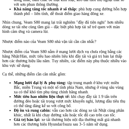
với sơn phun thông thường.
Khả năng tăng tốc nhanh ở số thấp:
phù hợp cung đường hỗn hợp
thành phố – liên tỉnh, dễ thoát điểm giao hàng đông xe.
Nhìn chung, Veam S80 mang lại trải nghiệm "đầy đủ tiện nghi" hơn nhiều
dòng xe tải nhẹ cùng tầm giá – đặc biệt phù hợp tài xế trẻ quen với màn
hình cảm ứng và camera lùi.
Nhược điểm nào của Veam S80 nhà vận tải cần cân nhắc?
Nhược điểm của Veam S80 nằm ở mạng lưới dịch vụ chưa rộng bằng các
hãng Nhật/Hàn, mức tiêu hao nhiên liệu khi đầy tải và giá trị bán lại thấp
hơn các thương hiệu lâu năm. Tuy nhiên, các điểm này phụ thuộc nhiều vào
khu vực sử dụng.
Cụ thể, những điểm cần cân nhắc gồm:
Mạng lưới đại lý & phụ tùng:
tập trung mạnh ở khu vực miền
Bắc, miền Trung và một số tỉnh phía Nam, nhưng ở vùng sâu vùng
xa có thể khó tìm phụ tùng chính hãng nhanh.
Mức tiêu hao nhiên liệu thực tế:
khi chạy đầy tải 1.9 tấn trên
đường đèo hoặc tải trọng vượt mức khuyến nghị, lượng dầu tiêu thụ
có thể tăng đáng kể so với công bố.
Độ ồn và rung cabin:
vẫn cao hơn các dòng xe tải Nhật cùng phân
khúc, nhất là khi chạy đường xấu hoặc tốc độ cao trên cao tốc.
Giá trị bán lại:
xe tải thương hiệu nội địa thường mất giá nhanh
hơn các thương hiệu Hyundai/Isuzu sau 3–5 năm sử dụng.