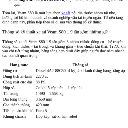
quản.
Tóm lại, Veam S80 là một lựa chọn
xe tải
nội địa thuộc nhóm tải nhẹ,
hướng tới hộ kinh doanh và doanh nghiệp vận tải tuyến ngắn. Từ nền tảng
định danh này, phần tiếp theo sẽ đi sâu vào thông số kỹ thuật.
Thông số kỹ thuật xe tải Veam S80 1.9 tấn gồm những gì?
Thông số xe tải Veam S80 1.9 tấn gồm 3 nhóm chính: động cơ – hệ truyền
động, kích thước – tải trọng, và khung gầm – tiêu chuẩn khí thải. Trước khi
vào chi tiết từng nhóm, bảng tổng hợp dưới đây giúp người đọc nắm nhanh
các con số quan trọng.
Hạng mục
Thông số
Động cơ
Diesel 4A2-88C50, 4 kỳ, 4 xi-lanh thẳng hàng, tăng áp
Dung tích xi-lanh
2270 cc
Công suất cực đại
88 PS
Hộp số
Cơ khí 5 cấp tiến – 1 cấp lùi
Tải trọng
1.490 – 1.990 kg
Dài lòng thùng
3.650 mm
Cao thành thùng
420 mm
Tiêu chuẩn khí thải
Euro 5
Khung chassis
Hộp kép, sát-xi hàn robot