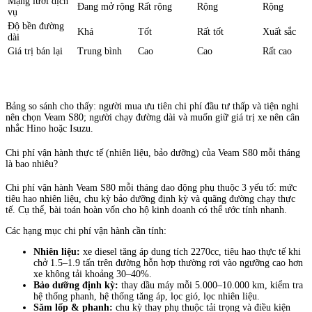
Mạng lưới dịch
Đang mở rộng
Rất rộng
Rộng
Rộng
vụ
Độ bền đường
Khá
Tốt
Rất tốt
Xuất sắc
dài
Giá trị bán lại
Trung bình
Cao
Cao
Rất cao
Bảng so sánh cho thấy: người mua ưu tiên chi phí đầu tư thấp và tiện nghi
nên chọn Veam S80; người chạy đường dài và muốn giữ giá trị xe nên cân
nhắc Hino hoặc Isuzu.
Chi phí vận hành thực tế (nhiên liệu, bảo dưỡng) của Veam S80 mỗi tháng
là bao nhiêu?
Chi phí vận hành Veam S80 mỗi tháng dao động phụ thuộc 3 yếu tố: mức
tiêu hao nhiên liệu, chu kỳ bảo dưỡng định kỳ và quãng đường chạy thực
tế. Cụ thể, bài toán hoàn vốn cho hộ kinh doanh có thể ước tính nhanh.
Các hạng mục chi phí vận hành cần tính:
Nhiên liệu:
xe diesel tăng áp dung tích 2270cc, tiêu hao thực tế khi
chở 1.5–1.9 tấn trên đường hỗn hợp thường rơi vào ngưỡng cao hơn
xe không tải khoảng 30–40%.
Bảo dưỡng định kỳ:
thay dầu máy mỗi 5.000–10.000 km, kiểm tra
hệ thống phanh, hệ thống tăng áp, lọc gió, lọc nhiên liệu.
Săm lốp & phanh:
chu kỳ thay phụ thuộc tải trọng và điều kiện