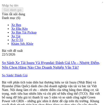
Gửi đánh giá
Tóm tắt nội dung
Danh mục (6)
Xe Ben
Xe Đầu Kéo
Xe Bán Tải Pickup
Xe Tải
Xe Ô Tô
Khám Sức Khỏe
Bài viết đề xuất
22/5/2026
So Sánh Xe Tải Isuzu Và Hyundai: Đánh Giá Ưu – Nhược Điểm,
Nên Chọn Hãng Nào Cho Doanh Nghiệp Vận Tải?
So Sánh/ Đánh Giá
Bài viết phân tích toàn diện hai thương hiệu xe tải Isuzu (Nhật Bản) và
Hyundai (Hàn Quốc) dành cho chủ doanh nghiệp vận tải và bác tài Việt
Nam. Nội dung làm rõ ưu – nhược điểm của từng hãng theo động cơ, tải
trọng, mức tiêu hao nhiên liệu và chi phí sở hữu tổng thể (TCO). Bài viết
bổ sung dữ liệu giá trị thanh lý sau 5 năm và so sánh công nghệ Green
Power với CRDi – những góc nhìn ít được đề cập trên thị trường. Khung
quyết định nhanh giúp bạn chọn đúng dòng xe theo nhu cầu vận chuyển