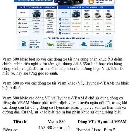
Veam S80 khác biệt so với các dòng xe tải nhẹ cùng phân khúc ở 3 điểm
chính: cabin tiện nghi vượt tầm giá, thùng dài 3.65m linh hoạt cho hàng
cồng kềnh, và giá đầu tư ban đầu thấp hơn các thương hiệu Nhật/Hàn. Để
hiểu rõ, hãy soi từng góc so sánh.
Veam S80 so với các dòng xe tải Veam khác (VT, Hyundai-VEAM) thì khác
biệt ở đâu?
Veam S80 khác các dòng VT và Hyundai-VEAM ở chỗ sử dụng động cơ
riêng do VEAM Motor phát triển, định vị cho tuyến ngắn nội đô, trong khi
các dòng còn lại dùng động cơ Hyundai/Isuzu, phục vụ vận tải liên tỉnh và
đường dài. Cụ thể, sự khác biệt tạo ra hai phân khúc sử dụng riêng biệt.
Tiêu chí
Veam S80
Dòng VT / Hyundai-VEAM
4A2-88C50 tự phát
Động cơ
Hyundai / Isuzu Euro 5