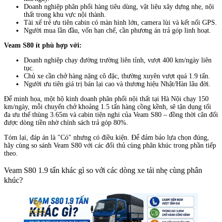
Doanh nghiệp phân phối hàng tiêu dùng, vật liệu xây dựng nhẹ, nội
thất trong khu vực nội thành.
Tài xế trẻ ưu tiên cabin có màn hình lớn, camera lùi và kết nối GPS.
Người mua lần đầu, vốn hạn chế, cần phương án trả góp linh hoạt.
Veam S80 ít phù hợp với:
Doanh nghiệp chạy đường trường liên tỉnh, vượt 400 km/ngày liên
tục.
Chủ xe cần chở hàng nặng cô đặc, thường xuyên vượt quá 1.9 tấn.
Người ưu tiên giá trị bán lại cao và thương hiệu Nhật/Hàn lâu đời.
Để minh họa, một hộ kinh doanh phân phối nội thất tại Hà Nội chạy 150
km/ngày, mỗi chuyến chở khoảng 1.5 tấn hàng cồng kềnh, sẽ tận dụng tối
đa ưu thế thùng 3.65m và cabin tiện nghi của Veam S80 – đồng thời cân đối
được dòng tiền nhờ chính sách trả góp 80%.
Tóm lại, đáp án là "Có" nhưng có điều kiện. Để đảm bảo lựa chọn đúng,
hãy cùng so sánh Veam S80 với các đối thủ cùng phân khúc trong phần tiếp
theo.
Veam S80 1.9 tấn khác gì so với các dòng xe tải nhẹ cùng phân
khúc?