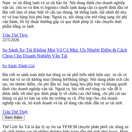
Nam: xe tải đông lạnh và xe tải bảo ôn. Nội dung dành cho doanh nghiệp
vận tải, chủ xe và đơn vị logistics chuỗi lạnh đang cần ra quyết định đầu tư.
Bài viết làm rõ khác biệt về cấu tạo thùng, hệ thống lạnh, dải nhiệt độ duy
trì và loại hàng hóa phù hợp. Ngoài ra, nội dung còn mở rộng sang chi phí
vận hành, lỗi kỹ thuật thường gặp và quy định pháp lý vận chuyển thực
phẩm bằng xe lạnh.
Trần Thế Thực
22/5/2026
So Sánh Xe Tải Không Mui Và Có Mui: Ưu Nhược Điểm & Cách
Chọn Cho Doanh Nghiệp Vận Tải
So Sánh/ Đánh Giá
Bài viết so sánh toàn diện hai dòng xe tải phổ biến nhất hiện nay: xe tải có
mui bạt và xe tải không mui (thùng hở/thùng lửng). Nội dung phân tích cấu
tạo, ưu nhược điểm, chi phí đầu tư, loại hàng hóa phù hợp và khung quyết
định cho doanh nghiệp vận tải. Ngoài ra, bài viết mở rộng các vấn đề ít
được nhắc tới như quy định pháp lý về chiều cao chở hàng, chi phí cải tạo
thùng và giá trị bán lại trên thị trường xe cũ. Phù hợp cho chủ doanh
nghiệp vận tải, hộ kinh doanh và tài xế đang cân nhắc đầu tư xe tải mới.
Trần Thế Thực
Xem thêm
Thế Giới Xe Tải là đại lý uy tín tại TP.HCM chuyên phân phối các dòng xe
tải chất lượng cao từ những thương hiệu hàng đầu thế giới như Isuzu, Hino,