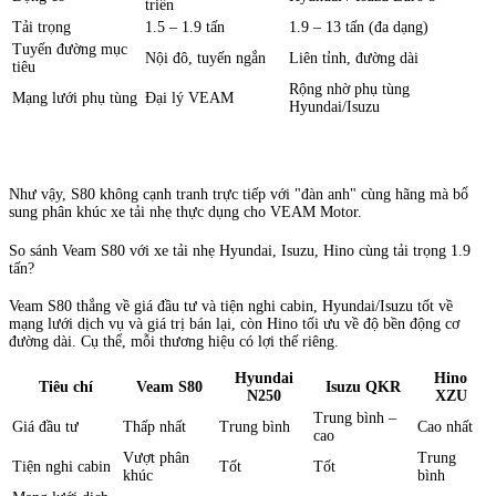
triển
Tải trọng
1.5 – 1.9 tấn
1.9 – 13 tấn (đa dạng)
Tuyến đường mục
Nội đô, tuyến ngắn
Liên tỉnh, đường dài
tiêu
Rộng nhờ phụ tùng
Mạng lưới phụ tùng
Đại lý VEAM
Hyundai/Isuzu
Như vậy, S80 không cạnh tranh trực tiếp với "đàn anh" cùng hãng mà bổ
sung phân khúc xe tải nhẹ thực dụng cho VEAM Motor.
So sánh Veam S80 với xe tải nhẹ Hyundai, Isuzu, Hino cùng tải trọng 1.9
tấn?
Veam S80 thắng về giá đầu tư và tiện nghi cabin, Hyundai/Isuzu tốt về
mạng lưới dịch vụ và giá trị bán lại, còn Hino tối ưu về độ bền động cơ
đường dài. Cụ thể, mỗi thương hiệu có lợi thế riêng.
Hyundai
Hino
Tiêu chí
Veam S80
Isuzu QKR
N250
XZU
Trung bình –
Giá đầu tư
Thấp nhất
Trung bình
Cao nhất
cao
Vượt phân
Trung
Tiện nghi cabin
Tốt
Tốt
khúc
bình