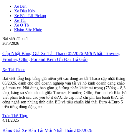
Xe Ben
Xe Đầu Kéo
Xe Bán Tải Pickup
Xe Tải
Xe Ô Tô
Khám Sức Khỏe
Bài viết đề xuất
20/5/2026
Cập Nhật Bảng Giá Xe Tải Thaco 05/2026 Mới Nhất: Towner,
Frontier, Ollin, Forland Kèm Ưu Đãi Trả Góp
Xe Tải Thaco
Bài viết tổng hợp bảng giá niêm yết các dòng xe tải Thaco cập nhật tháng
05/2026, dành cho chủ doanh nghiệp vận tải và hộ kinh doanh đang khảo
giá mua xe. Nội dung bao gồm giá từng phân khúc tải trọng (750kg – 8,3
tấn), bảng so sánh nhanh giữa Towner, Frontier, Ollin, Forland và Kia. Bài
viết phân tích sâu các yếu tố ít được đề cập như chi phí lăn bánh thực tế,
công nghệ sơn nhúng tĩnh điện ED và tiêu chuẩn khí thải Euro 4/Euro 5
trên từng dòng động cơ.
Trần Thế Thực
4/11/2025
Bảng Giá Xe Bán Tải Mới Nhất Tháng 08/2026