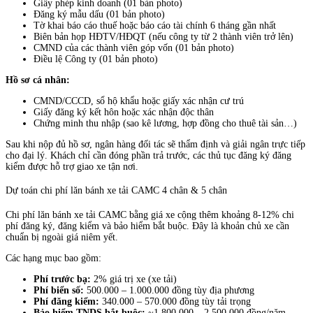
Giấy phép kinh doanh (01 bản photo)
Đăng ký mẫu dấu (01 bản photo)
Tờ khai báo cáo thuế hoặc báo cáo tài chính 6 tháng gần nhất
Biên bản họp HĐTV/HĐQT (nếu công ty từ 2 thành viên trở lên)
CMND của các thành viên góp vốn (01 bản photo)
Điều lệ Công ty (01 bản photo)
Hồ sơ cá nhân:
CMND/CCCD, sổ hộ khẩu hoặc giấy xác nhận cư trú
Giấy đăng ký kết hôn hoặc xác nhận độc thân
Chứng minh thu nhập (sao kê lương, hợp đồng cho thuê tài sản…)
Sau khi nộp đủ hồ sơ, ngân hàng đối tác sẽ thẩm định và giải ngân trực tiếp
cho đại lý. Khách chỉ cần đóng phần trả trước, các thủ tục đăng ký đăng
kiểm được hỗ trợ giao xe tận nơi.
Dự toán chi phí lăn bánh xe tải CAMC 4 chân & 5 chân
Chi phí lăn bánh xe tải CAMC bằng giá xe cộng thêm khoảng 8-12% chi
phí đăng ký, đăng kiểm và bảo hiểm bắt buộc. Đây là khoản chủ xe cần
chuẩn bị ngoài giá niêm yết.
Các hạng mục bao gồm:
Phí trước bạ:
2% giá trị xe (xe tải)
Phí biển số:
500.000 – 1.000.000 đồng tùy địa phương
Phí đăng kiểm:
340.000 – 570.000 đồng tùy tải trọng
Bảo hiểm TNDS bắt buộc:
~1.800.000 – 2.500.000 đồng/năm