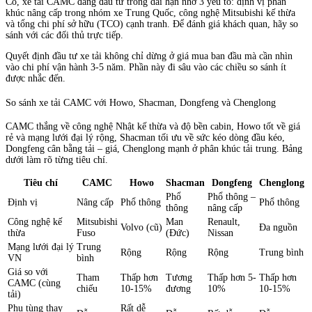
Có, xe tải CAMC đáng đầu tư trong dài hạn nhờ 3 yếu tố: định vị phân
khúc nâng cấp trong nhóm xe Trung Quốc, công nghệ Mitsubishi kế thừa
và tổng chi phí sở hữu (TCO) cạnh tranh. Để đánh giá khách quan, hãy so
sánh với các đối thủ trực tiếp.
Quyết định đầu tư xe tải không chỉ dừng ở giá mua ban đầu mà cần nhìn
vào chi phí vận hành 3-5 năm. Phần này đi sâu vào các chiều so sánh ít
được nhắc đến.
So sánh xe tải CAMC với Howo, Shacman, Dongfeng và Chenglong
CAMC thắng về công nghệ Nhật kế thừa và độ bền cabin, Howo tốt về giá
rẻ và mạng lưới đại lý rộng, Shacman tối ưu về sức kéo dòng đầu kéo,
Dongfeng cân bằng tải – giá, Chenglong mạnh ở phân khúc tải trung. Bảng
dưới làm rõ từng tiêu chí.
Tiêu chí
CAMC
Howo
Shacman
Dongfeng
Chenglong
Phổ
Phổ thông –
Định vị
Nâng cấp
Phổ thông
Phổ thông
thông
nâng cấp
Công nghệ kế
Mitsubishi
Man
Renault,
Volvo (cũ)
Đa nguồn
thừa
Fuso
(Đức)
Nissan
Mạng lưới đại lý
Trung
Rộng
Rộng
Rộng
Trung bình
VN
bình
Giá so với
Tham
Thấp hơn
Tương
Thấp hơn 5-
Thấp hơn
CAMC (cùng
chiếu
10-15%
đương
10%
10-15%
tải)
Phụ tùng thay
Rất dễ