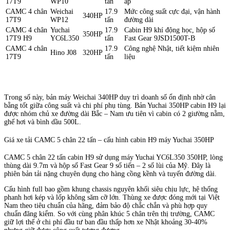
17T9
WP10
tấn
áp
CAMC 4 chân
Weichai
17.9
Mức công suất cực đại, vận hành
340HP
17T9
WP12
tấn
đường dài
CAMC 4 chân
Yuchai
17.9
Cabin H9 khí động học, hộp số
350HP
17T9 H9
YC6L350
tấn
Fast Gear 9JSD1500T-B
CAMC 4 chân
17.9
Công nghệ Nhật, tiết kiệm nhiên
Hino J08
320HP
17T9
tấn
liệu
Trong số này, bản máy Weichai 340HP duy trì doanh số ổn định nhờ cân
bằng tốt giữa công suất và chi phí phụ tùng. Bản Yuchai 350HP cabin H9 lại
được nhóm chủ xe đường dài Bắc – Nam ưu tiên vì cabin có 2 giường nằm,
ghế hơi và bình dầu 500L.
Giá xe tải CAMC 5 chân 22 tấn – cấu hình cabin H9 máy Yuchai 350HP
CAMC 5 chân 22 tấn cabin H9 sử dụng máy Yuchai YC6L350 350HP, lòng
thùng dài 9.7m và hộp số Fast Gear 9 số tiến – 2 số lùi của Mỹ. Đây là
phiên bản tải nặng chuyên dụng cho hàng cồng kềnh và tuyến đường dài.
Cấu hình full bao gồm khung chassis nguyên khối siêu chịu lực, hệ thống
phanh hơi kép và lốp không săm cỡ lớn. Thùng xe được đóng mới tại Việt
Nam theo tiêu chuẩn của hãng, đảm bảo độ chắc chắn và phù hợp quy
chuẩn đăng kiểm. So với cùng phân khúc 5 chân trên thị trường, CAMC
giữ lợi thế ở chi phí đầu tư ban đầu thấp hơn xe Nhật khoảng 30-40%