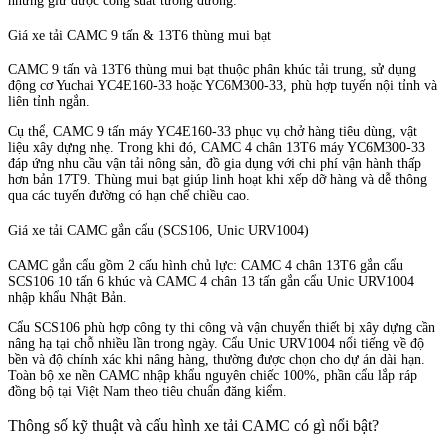
nhưng giữ được công suất tương đương.
Giá xe tải CAMC 9 tấn & 13T6 thùng mui bạt
CAMC 9 tấn và 13T6 thùng mui bạt thuộc phân khúc tải trung, sử dụng
động cơ Yuchai YC4E160-33 hoặc YC6M300-33, phù hợp tuyến nội tỉnh và
liên tỉnh ngắn.
Cụ thể, CAMC 9 tấn máy YC4E160-33 phục vụ chở hàng tiêu dùng, vật
liệu xây dựng nhẹ. Trong khi đó, CAMC 4 chân 13T6 máy YC6M300-33
đáp ứng nhu cầu vận tải nông sản, đồ gia dụng với chi phí vận hành thấp
hơn bản 17T9. Thùng mui bạt giúp linh hoạt khi xếp dỡ hàng và dễ thông
qua các tuyến đường có hạn chế chiều cao.
Giá xe tải CAMC gắn cẩu (SCS106, Unic URV1004)
CAMC gắn cẩu gồm 2 cấu hình chủ lực: CAMC 4 chân 13T6 gắn cẩu
SCS106 10 tấn 6 khúc và CAMC 4 chân 13 tấn gắn cẩu Unic URV1004
nhập khẩu Nhật Bản.
Cẩu SCS106 phù hợp công ty thi công và vận chuyển thiết bị xây dựng cần
nâng hạ tại chỗ nhiều lần trong ngày. Cẩu Unic URV1004 nổi tiếng về độ
bền và độ chính xác khi nâng hàng, thường được chọn cho dự án dài hạn.
Toàn bộ xe nền CAMC nhập khẩu nguyên chiếc 100%, phần cẩu lắp ráp
đồng bộ tại Việt Nam theo tiêu chuẩn đăng kiểm.
Thông số kỹ thuật và cấu hình xe tải CAMC có gì nổi bật?