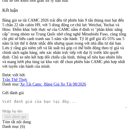
chủ xe tiết kiệm thời gian xử lý hậu mãi.
Kết luận
Bảng giá xe tải CAMC 2026 trải đều từ phiên bản 9 tấn thùng mui bạt đến
5 chân 22 tấn cabin H9, với 3 dòng động cơ chủ lực Weichai, Yuchai và
Hino. Điểm khác biệt thực sự của CAMC nằm ở định vị "phân khúc nâng
cấp" trong nhóm xe Trung Quốc nhờ công nghệ Mitsubishi Fuso, cùng tổng
chi phí sở hữu cạnh tranh sau 5 năm vận hành. Tỷ lệ giữ giá 45-55% sau 5
năm là lợi thế ít được nhắc đến nhưng quan trọng với nhà đầu tư dài hạn.
Lưu ý rằng giá niêm yết và lãi suất trả góp có thể biến động theo tỷ giá và
chính sách ngân hàng, nên xác nhận trực tiếp với đại lý trước khi quyết
định. Chủ xe nên kết hợp đối chiếu cấu hình, thông số tiêu hao nhiên liệu
và mạng lưới phụ tùng tại khu vực để chọn phiên bản CAMC phù hợp nhất
với tuyến vận hành của mình.
Được viết bởi:
Trần Thế Thực
Danh mục:
Xe Tải Camc
,
Bảng Giá Xe Tải 08/2026
Gửi đánh giá
Gửi đánh giá
Tóm tắt nội dung
Danh mục (6)