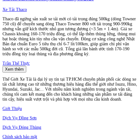
Xe Tải Thaco
Thaco đã ngừng sản xuất xe tải mới có tải trọng đúng 500kg (dòng Towner
750 cũ) để chuyển sang dòng Thaco Towner 800 với tải trọng 900-990kg
nhưng vẫn giữ kích thước nhỏ gọn tương đương (~3.5m × 1.4m). Giá xe
Chassis khoảng 160-170 triệu đồng, có thể lắp thêm thùng lửng, thùng mui
bạt hoặc thùng kín tùy nhu cầu vận chuyển. Động cơ xăng công nghệ Nhật
Bản đạt chuẩn Euro 5 tiêu thụ chỉ 6-7 lít/100km, giúp giảm chi phí vận
hành so với các mẫu 500kg đời cũ. Tổng giá lăn bánh ước tính 170-190
triệu đồng tùy loại thùng và địa phương đăng ký.
Trần Thế Thực
Xem thêm
Thế Giới Xe Tải là đại lý uy tín tại TP.HCM chuyên phân phối các dòng xe
tải chất lượng cao từ những thương hiệu hàng đầu thế giới như Isuzu, Hino,
Hyundai, Suzuki, Jac... Với nhiều năm kinh nghiệm trong ngành vận tải,
chúng tôi cam kết mang đến cho khách hàng những sản phẩm xe tải đáng
tin cậy, hiệu suất vượt trội và phù hợp với mọi nhu cầu kinh doanh.
Giới Thiệu
Dịch Vụ Đồng Sơn
Dịch Vụ Đóng Thùng
Chính sách bảo mật