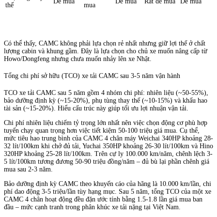
Dễ mua
Dễ mua
Rất dễ mua
Dễ mua
thế
mua
Có thể thấy, CAMC không phải lựa chọn rẻ nhất nhưng giữ lợi thế ở chất
lượng cabin và khung gầm. Đây là lựa chọn cho chủ xe muốn nâng cấp từ
Howo/Dongfeng nhưng chưa muốn nhảy lên xe Nhật.
Tổng chi phí sở hữu (TCO) xe tải CAMC sau 3-5 năm vận hành
TCO xe tải CAMC sau 5 năm gồm 4 nhóm chi phí: nhiên liệu (~50-55%),
bảo dưỡng định kỳ (~15-20%), phụ tùng thay thế (~10-15%) và khấu hao
tài sản (~15-20%). Hiểu cấu trúc này giúp tối ưu lợi nhuận vận tải.
Chi phí nhiên liệu chiếm tỷ trọng lớn nhất nên việc chọn động cơ phù hợp
tuyến chạy quan trọng hơn việc tiết kiệm 50-100 triệu giá mua. Cụ thể,
mức tiêu hao trung bình của CAMC 4 chân máy Weichai 340HP khoảng 28-
32 lít/100km khi chở đủ tải, Yuchai 350HP khoảng 26-30 lít/100km và Hino
320HP khoảng 25-28 lít/100km. Trên cự ly 100.000 km/năm, chênh lệch 3-
5 lít/100km tương đương 50-90 triệu đồng/năm – đủ bù lại phần chênh giá
mua sau 2-3 năm.
Bảo dưỡng định kỳ CAMC theo khuyến cáo của hãng là 10.000 km/lần, chi
phí dao động 3-5 triệu/lần tùy hạng mục. Sau 5 năm, tổng TCO của một xe
CAMC 4 chân hoạt động đều đặn ước tính bằng 1.5-1.8 lần giá mua ban
đầu – mức cạnh tranh trong phân khúc xe tải nặng tại Việt Nam.