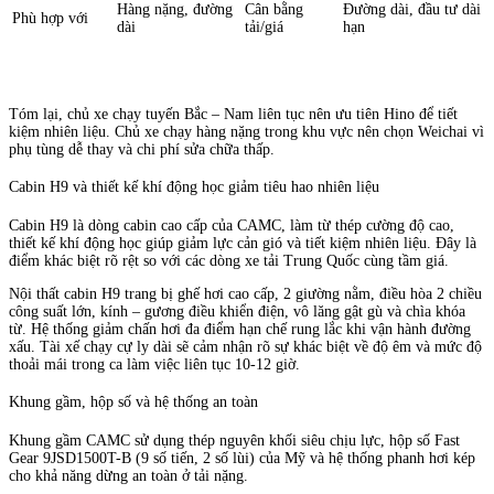
Hàng nặng, đường
Cân bằng
Đường dài, đầu tư dài
Phù hợp với
dài
tải/giá
hạn
Tóm lại, chủ xe chạy tuyến Bắc – Nam liên tục nên ưu tiên Hino để tiết
kiệm nhiên liệu. Chủ xe chạy hàng nặng trong khu vực nên chọn Weichai vì
phụ tùng dễ thay và chi phí sửa chữa thấp.
Cabin H9 và thiết kế khí động học giảm tiêu hao nhiên liệu
Cabin H9 là dòng cabin cao cấp của CAMC, làm từ thép cường độ cao,
thiết kế khí động học giúp giảm lực cản gió và tiết kiệm nhiên liệu. Đây là
điểm khác biệt rõ rệt so với các dòng xe tải Trung Quốc cùng tầm giá.
Nội thất cabin H9 trang bị ghế hơi cao cấp, 2 giường nằm, điều hòa 2 chiều
công suất lớn, kính – gương điều khiển điện, vô lăng gật gù và chìa khóa
từ. Hệ thống giảm chấn hơi đa điểm hạn chế rung lắc khi vận hành đường
xấu. Tài xế chạy cự ly dài sẽ cảm nhận rõ sự khác biệt về độ êm và mức độ
thoải mái trong ca làm việc liên tục 10-12 giờ.
Khung gầm, hộp số và hệ thống an toàn
Khung gầm CAMC sử dụng thép nguyên khối siêu chịu lực, hộp số Fast
Gear 9JSD1500T-B (9 số tiến, 2 số lùi) của Mỹ và hệ thống phanh hơi kép
cho khả năng dừng an toàn ở tải nặng.