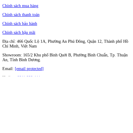
Chính sách mua hàng
Chính sách thanh toán
Chính sách bảo hành
Chính sách hậu mãi
Địa chỉ: 466 Quốc Lộ 1A, Phường An Phú Đông, Quận 12, Thành phố Hồ
Chí Minh, Việt Nam
Showroom: 165/2 Khu phố Bình Quới B, Phường Bình Chuẩn, Tp. Thuận
An, Tỉnh Bình Dương.
Email:
[email protected]
Hotline:
0911 888 444
Follow Us
© 2026
Xe Tải Chính Hãng | Thế Giới Xe Tải - 9 Thương Hiệu Miền Nam