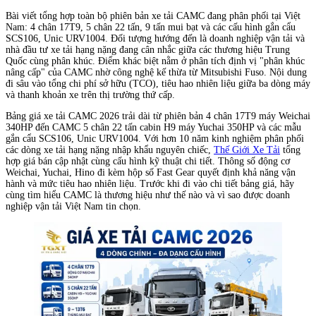
Bài viết tổng hợp toàn bộ phiên bản xe tải CAMC đang phân phối tại Việt
Nam: 4 chân 17T9, 5 chân 22 tấn, 9 tấn mui bạt và các cấu hình gắn cẩu
SCS106, Unic URV1004. Đối tượng hướng đến là doanh nghiệp vận tải và
nhà đầu tư xe tải hạng nặng đang cân nhắc giữa các thương hiệu Trung
Quốc cùng phân khúc. Điểm khác biệt nằm ở phân tích định vị "phân khúc
nâng cấp" của CAMC nhờ công nghệ kế thừa từ Mitsubishi Fuso. Nội dung
đi sâu vào tổng chi phí sở hữu (TCO), tiêu hao nhiên liệu giữa ba dòng máy
và thanh khoản xe trên thị trường thứ cấp.
Bảng giá xe tải CAMC 2026 trải dài từ phiên bản 4 chân 17T9 máy Weichai
340HP đến CAMC 5 chân 22 tấn cabin H9 máy Yuchai 350HP và các mẫu
gắn cẩu SCS106, Unic URV1004. Với hơn 10 năm kinh nghiệm phân phối
các dòng xe tải hạng nặng nhập khẩu nguyên chiếc,
Thế Giới Xe Tải
tổng
hợp giá bán cập nhật cùng cấu hình kỹ thuật chi tiết. Thông số động cơ
Weichai, Yuchai, Hino đi kèm hộp số Fast Gear quyết định khả năng vận
hành và mức tiêu hao nhiên liệu. Trước khi đi vào chi tiết bảng giá, hãy
cùng tìm hiểu CAMC là thương hiệu như thế nào và vì sao được doanh
nghiệp vận tải Việt Nam tin chọn.