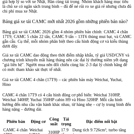
giá hợp lý so với xe Nhật, Hàn cùng tải trọng. Nhóm khách hàng mục tiêu
là chủ xe có ngân sách trung bình – đủ để né rủi ro xe giá rẻ nhưng chưa đủ
chi phí mua xe Nhật.
Bảng giá xe tải CAMC mới nhất 2026 gồm những phiên bản nào?
Bảng giá xe tải CAMC 2026 gồm 4 nhóm phiên bản chính: CAMC 4 chân
17T9, CAMC 5 chân 22 tấn, CAMC 9 tấn – 13T6 thùng mui bạt, và CAMC
gắn cẩu. Cụ thể, mỗi nhóm phân biệt theo cấu hình động cơ và kiểu thùng
dưới đây.
Giá xe tải CAMC dao động theo thời điểm nhập khẩu, tỷ giá USD/CNY và
chương trình khuyến mãi hàng tháng nên các đại lý thường niêm yết dạng
"giá liên hệ". Người mua nên đối chiếu cùng lúc 2-3 đại lý chính hãng để
có mức tham khảo sát thực tế nhất.
Giá xe tải CAMC 4 chân (17T9) – các phiên bản máy Weichai, Yuchai,
Hino
CAMC 4 chân 17T9 có 4 cấu hình động cơ phổ biến: Weichai 310HP,
Weichai 340HP, Yuchai 350HP cabin H9 và Hino 320HP. Mỗi cấu hình
hướng đến nhu cầu vận hành khác nhau, từ hàng nhẹ – cự ly trung bình đến
hàng nặng – đường dài.
Công
Tải
Phiên bản
Động cơ
Đặc điểm nổi bật
suất
trọng
CAMC 4 chân
Weichai
17.9
Dung tích 9.726cm³, turbo tăng
310HP