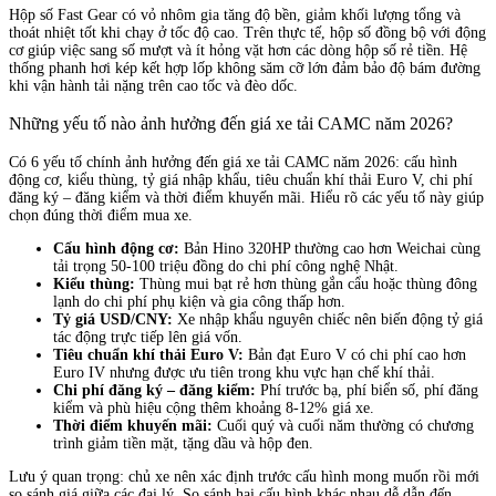
Hộp số Fast Gear có vỏ nhôm gia tăng độ bền, giảm khối lượng tổng và
thoát nhiệt tốt khi chạy ở tốc độ cao. Trên thực tế, hộp số đồng bộ với động
cơ giúp việc sang số mượt và ít hỏng vặt hơn các dòng hộp số rẻ tiền. Hệ
thống phanh hơi kép kết hợp lốp không săm cỡ lớn đảm bảo độ bám đường
khi vận hành tải nặng trên cao tốc và đèo dốc.
Những yếu tố nào ảnh hưởng đến giá xe tải CAMC năm 2026?
Có 6 yếu tố chính ảnh hưởng đến giá xe tải CAMC năm 2026: cấu hình
động cơ, kiểu thùng, tỷ giá nhập khẩu, tiêu chuẩn khí thải Euro V, chi phí
đăng ký – đăng kiểm và thời điểm khuyến mãi. Hiểu rõ các yếu tố này giúp
chọn đúng thời điểm mua xe.
Cấu hình động cơ:
Bản Hino 320HP thường cao hơn Weichai cùng
tải trọng 50-100 triệu đồng do chi phí công nghệ Nhật.
Kiểu thùng:
Thùng mui bạt rẻ hơn thùng gắn cẩu hoặc thùng đông
lạnh do chi phí phụ kiện và gia công thấp hơn.
Tỷ giá USD/CNY:
Xe nhập khẩu nguyên chiếc nên biến động tỷ giá
tác động trực tiếp lên giá vốn.
Tiêu chuẩn khí thải Euro V:
Bản đạt Euro V có chi phí cao hơn
Euro IV nhưng được ưu tiên trong khu vực hạn chế khí thải.
Chi phí đăng ký – đăng kiểm:
Phí trước bạ, phí biển số, phí đăng
kiểm và phù hiệu cộng thêm khoảng 8-12% giá xe.
Thời điểm khuyến mãi:
Cuối quý và cuối năm thường có chương
trình giảm tiền mặt, tặng dầu và hộp đen.
Lưu ý quan trọng: chủ xe nên xác định trước cấu hình mong muốn rồi mới
so sánh giá giữa các đại lý. So sánh hai cấu hình khác nhau dễ dẫn đến