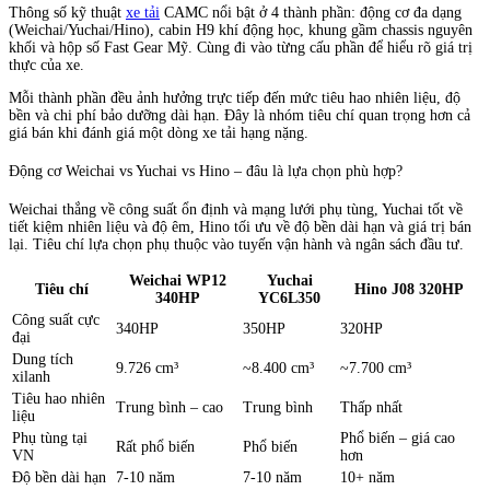
Thông số kỹ thuật
xe tải
CAMC nổi bật ở 4 thành phần: động cơ đa dạng
(Weichai/Yuchai/Hino), cabin H9 khí động học, khung gầm chassis nguyên
khối và hộp số Fast Gear Mỹ. Cùng đi vào từng cấu phần để hiểu rõ giá trị
thực của xe.
Mỗi thành phần đều ảnh hưởng trực tiếp đến mức tiêu hao nhiên liệu, độ
bền và chi phí bảo dưỡng dài hạn. Đây là nhóm tiêu chí quan trọng hơn cả
giá bán khi đánh giá một dòng xe tải hạng nặng.
Động cơ Weichai vs Yuchai vs Hino – đâu là lựa chọn phù hợp?
Weichai thắng về công suất ổn định và mạng lưới phụ tùng, Yuchai tốt về
tiết kiệm nhiên liệu và độ êm, Hino tối ưu về độ bền dài hạn và giá trị bán
lại. Tiêu chí lựa chọn phụ thuộc vào tuyến vận hành và ngân sách đầu tư.
Weichai WP12
Yuchai
Tiêu chí
Hino J08 320HP
340HP
YC6L350
Công suất cực
340HP
350HP
320HP
đại
Dung tích
9.726 cm³
~8.400 cm³
~7.700 cm³
xilanh
Tiêu hao nhiên
Trung bình – cao
Trung bình
Thấp nhất
liệu
Phụ tùng tại
Phổ biến – giá cao
Rất phổ biến
Phổ biến
VN
hơn
Độ bền dài hạn
7-10 năm
7-10 năm
10+ năm