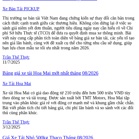
Xe Bán Tải PICKUP
Thị trường xe bán tải Việt Nam đang chứng kiến sự thay đổi căn bản trong
cách thức cạnh tranh giữa các thương hiệu. Không còn dừng lại ở việc so
sánh giá niêm yết đơn thuần, người tiêu dùng ngày nay cần hiểu rõ về Chi
phí Sở hữu Thực tế (TCO) để đưa ra quyết định mua xe thông minh. Bài
viết này cung cấp phân tích toàn diện về bảng giá xe bán tải, các yếu tố tạo
nên giá lăn bánh, cùng với đề xuất cụ thể cho từng nhu cầu sử dụng, giúp
bạn lựa chọn mẫu xe tối ưu nhất trong năm 2026.
Trần Thế Thực
11/7/2025
Bảng giá xe tải Hoa Mai mới nhất tháng 08/2026
Xe Tải Hoa Mai
Xe tải Hoa Mai có giá dao động từ 210 triệu đến hơn 500 triệu VNĐ tùy
theo dòng xe và tải trọng. Được sản xuất bởi TMT Motors, Hoa Mai tập
trung vào phân khúc giá rẻ với động cơ mạnh mẽ và khung gầm chắc chắn.
Bài viết phân tích chi tiết bảng giá, chi phí lăn bánh và so sánh với các đối
thủ cùng phân khúc.
Trần Thế Thực
3/12/2025
Giá Xe Tải Nhỏ 500kg Thaco Tháng 08/2026