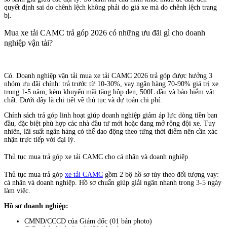
quyết định sai do chênh lệch không phải do giá xe mà do chênh lệch trang
bị.
Mua xe tải CAMC trả góp 2026 có những ưu đãi gì cho doanh
nghiệp vận tải?
Có. Doanh nghiệp vận tải mua xe tải CAMC 2026 trả góp được hưởng 3
nhóm ưu đãi chính: trả trước từ 10-30%, vay ngân hàng 70-90% giá trị xe
trong 1-5 năm, kèm khuyến mãi tặng hộp đen, 500L dầu và bảo hiểm vật
chất. Dưới đây là chi tiết về thủ tục và dự toán chi phí.
Chính sách trả góp linh hoạt giúp doanh nghiệp giảm áp lực dòng tiền ban
đầu, đặc biệt phù hợp các nhà đầu tư mới hoặc đang mở rộng đội xe. Tuy
nhiên, lãi suất ngân hàng có thể dao động theo từng thời điểm nên cần xác
nhận trực tiếp với đại lý.
Thủ tục mua trả góp xe tải CAMC cho cá nhân và doanh nghiệp
Thủ tục mua trả góp
xe tải CAMC
gồm 2 bộ hồ sơ tùy theo đối tượng vay:
cá nhân và doanh nghiệp. Hồ sơ chuẩn giúp giải ngân nhanh trong 3-5 ngày
làm việc.
Hồ sơ doanh nghiệp:
CMND/CCCD của Giám đốc (01 bản photo)