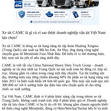
Xe tải CAMC là gì và vì sao được doanh nghiệp vận tải Việt Nam
lựa chọn?
Xe tải CAMC là dòng xe tải hạng nặng do tập đoàn Hualing Xingma
(Trung Quốc) sản xuất tại Mã An Sơn, An Huy, ứng dụng công nghệ
chuyển giao từ Mitsubishi Fuso Nhật Bản. Để hiểu rõ vị thế thương hiệu,
hãy xem xét ba yếu tố nền tảng dưới đây.
CAMC là viết tắt của China National Heavy Duty Truck Group – doanh
nghiệp xe tải duy nhất tại Trung Quốc tự sản xuất toàn bộ động cơ, hộp số,
trục, khung gầm và cabin trong cùng một dây chuyền. Tại thị trường nội
địa, thương hiệu này từng chiếm khoảng 60% thị phần xe tải hạng nặng vào
năm 2015 và hiện xuất khẩu tới hơn 60 quốc gia. Nhà máy sản xuất quy mô
300.000 m² với 6 xưởng hiện đại đảm bảo tiêu chuẩn quốc tế cho từng
chiếc xe xuất xưởng.
Tại Việt Nam, CAMC định vị ở phân khúc nâng cấp trong nhóm xe tải
Trung Quốc, không cạnh tranh trực tiếp ở phân khúc giá rẻ. Doanh nghiệp
vận tải lựa chọn CAMC vì ba lý do cốt lõi: khung gầm chassis nguyên khối
kế thừa công nghệ Mitsubishi, động cơ Hino/Weichai/Yuchai bền bỉ và mức