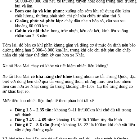
50.000–80.000 km nếu xe thường xuyên hoạt động trong môi trường
bụi và ẩm.
Bơm cao áp và kim phun:
xuống cấp sớm khi sử dụng dầu kém
chất lượng, thường phát sinh chi phí sửa chữa từ năm thứ 3.
Gioăng phớt và phớt láp:
chảy dầu nhẹ ở hộp số, cầu sau sau
khoảng 60.000 km.
Cabin và nội thất:
bong tróc nhựa, kêu cót két, kính lên xuống
chậm sau 2–3 năm.
Tóm lại, độ bền cơ khí phần khung gầm và động cơ ở mức ổn định nếu bảo
dưỡng đúng hạn 5.000–8.000 km/lần, trong khi các chi tiết phụ cần chấp
nhận chi phí thay thế định kỳ cao hơn xe Nhật.
Xe tải Hoa Mai chạy có khỏe và tiết kiệm nhiên liệu không?
Xe tải Hoa Mai
có khả năng chở khỏe
trong nhóm xe tải Trung Quốc, đặc
biệt với dòng ben chở quá tải vùng nông thôn, nhưng mức tiêu hao nhiên
liệu cao hơn xe Nhật cùng tải trọng khoảng 10–15%. Cụ thể từng dòng có
sự khác biệt rõ.
Mức tiêu hao nhiên liệu thực tế theo phản hồi tài xế:
Dòng 1.5 – 2.35 tấn:
khoảng 9–11 lít/100km khi chở đủ tải trong
nội thành.
Dòng 3.45 – 4.65 tấn:
khoảng 13–16 lít/100km tùy địa hình.
Dòng 6.7 – 8.6 tấn (ben):
khoảng 18–22 lít/100km khi chở vật liệu
xây dựng đường ngắn.