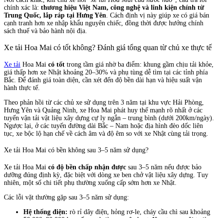
chính xác là:
thương hiệu Việt Nam, công nghệ và linh kiện chính từ
Trung Quốc, lắp ráp tại Hưng Yên
. Cách định vị này giúp xe có giá bán
cạnh tranh hơn xe nhập khẩu nguyên chiếc, đồng thời được hưởng chính
sách thuế và bảo hành nội địa.
Xe tải Hoa Mai có tốt không? Đánh giá tổng quan từ chủ xe thực tế
Xe tải
Hoa Mai
có tốt
trong tầm giá nhờ ba điểm: khung gầm chịu tải khỏe,
giá thấp hơn xe Nhật khoảng 20–30% và phụ tùng dễ tìm tại các tỉnh phía
Bắc. Để đánh giá toàn diện, cần xét đến độ bền dài hạn và hiệu suất vận
hành thực tế.
Theo phản hồi từ các chủ xe sử dụng trên 3 năm tại khu vực Hải Phòng,
Hưng Yên và Quảng Ninh, xe Hoa Mai phát huy thế mạnh rõ nhất ở các
tuyến vận tải vật liệu xây dựng cự ly ngắn – trung bình (dưới 200km/ngày).
Ngược lại, ở các tuyến đường dài Bắc – Nam hoặc địa hình đèo dốc liên
tục, xe bộc lộ hạn chế về cách âm và độ êm so với xe Nhật cùng tải trọng.
Xe tải Hoa Mai có bền không sau 3–5 năm sử dụng?
Xe tải Hoa Mai
có độ bền chấp nhận được
sau 3–5 năm nếu được bảo
dưỡng đúng định kỳ, đặc biệt với dòng xe ben chở vật liệu xây dựng. Tuy
nhiên, một số chi tiết phụ thường xuống cấp sớm hơn xe Nhật.
Các lỗi vặt thường gặp sau 3–5 năm sử dụng:
Hệ thống điện:
rò rỉ dây điện, hỏng rơ-le, cháy cầu chì sau khoảng