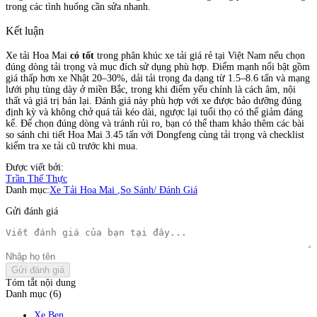
trong các tình huống cần sửa nhanh.
Kết luận
Xe tải Hoa Mai
có tốt
trong phân khúc xe tải giá rẻ tại Việt Nam nếu chọn
đúng dòng tải trọng và mục đích sử dụng phù hợp. Điểm mạnh nổi bật gồm
giá thấp hơn xe Nhật 20–30%, dải tải trọng đa dạng từ 1.5–8.6 tấn và mạng
lưới phụ tùng dày ở miền Bắc, trong khi điểm yếu chính là cách âm, nội
thất và giá trị bán lại. Đánh giá này phù hợp với xe được bảo dưỡng đúng
định kỳ và không chở quá tải kéo dài, ngược lại tuổi thọ có thể giảm đáng
kể. Để chọn đúng dòng và tránh rủi ro, bạn có thể tham khảo thêm các bài
so sánh chi tiết Hoa Mai 3.45 tấn với Dongfeng cùng tải trọng và checklist
kiểm tra xe tải cũ trước khi mua.
Được viết bởi:
Trần Thế Thực
Danh mục:
Xe Tải Hoa Mai
,
So Sánh/ Đánh Giá
Gửi đánh giá
Gửi đánh giá
Tóm tắt nội dung
Danh mục (6)
Xe Ben