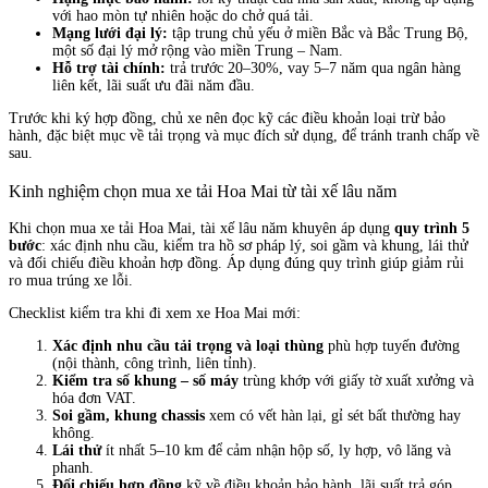
với hao mòn tự nhiên hoặc do chở quá tải.
Mạng lưới đại lý:
tập trung chủ yếu ở miền Bắc và Bắc Trung Bộ,
một số đại lý mở rộng vào miền Trung – Nam.
Hỗ trợ tài chính:
trả trước 20–30%, vay 5–7 năm qua ngân hàng
liên kết, lãi suất ưu đãi năm đầu.
Trước khi ký hợp đồng, chủ xe nên đọc kỹ các điều khoản loại trừ bảo
hành, đặc biệt mục về tải trọng và mục đích sử dụng, để tránh tranh chấp về
sau.
Kinh nghiệm chọn mua xe tải Hoa Mai từ tài xế lâu năm
Khi chọn mua xe tải Hoa Mai, tài xế lâu năm khuyên áp dụng
quy trình 5
bước
: xác định nhu cầu, kiểm tra hồ sơ pháp lý, soi gầm và khung, lái thử
và đối chiếu điều khoản hợp đồng. Áp dụng đúng quy trình giúp giảm rủi
ro mua trúng xe lỗi.
Checklist kiểm tra khi đi xem xe Hoa Mai mới:
Xác định nhu cầu tải trọng và loại thùng
phù hợp tuyến đường
(nội thành, công trình, liên tỉnh).
Kiểm tra số khung – số máy
trùng khớp với giấy tờ xuất xưởng và
hóa đơn VAT.
Soi gầm, khung chassis
xem có vết hàn lại, gỉ sét bất thường hay
không.
Lái thử
ít nhất 5–10 km để cảm nhận hộp số, ly hợp, vô lăng và
phanh.
Đối chiếu hợp đồng
kỹ về điều khoản bảo hành, lãi suất trả góp,