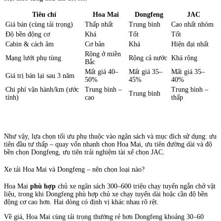
Tiêu chí
Hoa Mai
Dongfeng
JAC
Giá bán (cùng tải trọng)
Thấp nhất
Trung bình
Cao nhất nhóm
Độ bền động cơ
Khá
Tốt
Tốt
Cabin & cách âm
Cơ bản
Khá
Hiện đại nhất
Rộng ở miền
Mạng lưới phụ tùng
Rộng cả nước
Khá rộng
Bắc
Mất giá 40–
Mất giá 35–
Mất giá 35–
Giá trị bán lại sau 3 năm
50%
45%
40%
Chi phí vận hành/km (ước
Trung bình –
Trung bình –
Trung bình
tính)
cao
thấp
Như vậy, lựa chọn tối ưu phụ thuộc vào ngân sách và mục đích sử dụng: ưu
tiên đầu tư thấp – quay vốn nhanh chọn Hoa Mai, ưu tiên đường dài và độ
bền chọn Dongfeng, ưu tiên trải nghiệm tài xế chọn JAC.
Xe tải Hoa Mai và Dongfeng – nên chọn loại nào?
Hoa Mai
phù hợp
chủ xe ngân sách 300–600 triệu chạy tuyến ngắn chở vật
liệu, trong khi Dongfeng phù hợp chủ xe chạy tuyến dài hoặc cần độ bền
động cơ cao hơn. Hai dòng có định vị khác nhau rõ rệt.
Về giá, Hoa Mai cùng tải trọng thường rẻ hơn Dongfeng khoảng 30–60