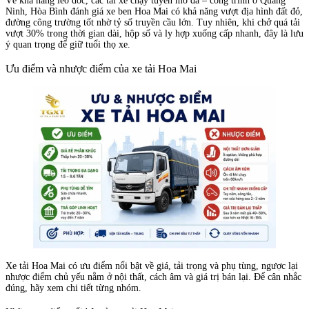
Về khả năng leo dốc, các tài xế chạy tuyến mỏ đá – công trình ở Quảng
Ninh, Hòa Bình đánh giá xe ben Hoa Mai có khả năng vượt địa hình đất đỏ,
đường công trường tốt nhờ tỷ số truyền cầu lớn. Tuy nhiên, khi chở quá tải
vượt 30% trong thời gian dài, hộp số và ly hợp xuống cấp nhanh, đây là lưu
ý quan trọng để giữ tuổi thọ xe.
Ưu điểm và nhược điểm của xe tải Hoa Mai
Xe tải Hoa Mai có ưu điểm nổi bật về giá, tải trọng và phụ tùng, ngược lại
nhược điểm chủ yếu nằm ở nội thất, cách âm và giá trị bán lại. Để cân nhắc
đúng, hãy xem chi tiết từng nhóm.