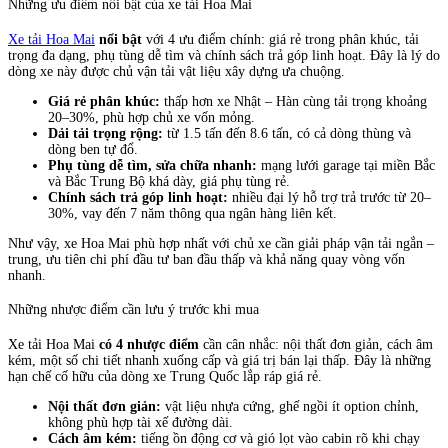
Những ưu điểm nổi bật của xe tải Hoa Mai
Xe tải Hoa Mai
nổi bật
với 4 ưu điểm chính: giá rẻ trong phân khúc, tải
trọng đa dạng, phụ tùng dễ tìm và chính sách trả góp linh hoạt. Đây là lý do
dòng xe này được chủ vận tải vật liệu xây dựng ưa chuộng.
Giá rẻ phân khúc:
thấp hơn xe Nhật – Hàn cùng tải trọng khoảng
20–30%, phù hợp chủ xe vốn mỏng.
Dải tải trọng rộng:
từ 1.5 tấn đến 8.6 tấn, có cả dòng thùng và
dòng ben tự đổ.
Phụ tùng dễ tìm, sửa chữa nhanh:
mạng lưới garage tại miền Bắc
và Bắc Trung Bộ khá dày, giá phụ tùng rẻ.
Chính sách trả góp linh hoạt:
nhiều đại lý hỗ trợ trả trước từ 20–
30%, vay đến 7 năm thông qua ngân hàng liên kết.
Như vậy, xe Hoa Mai phù hợp nhất với chủ xe cần giải pháp vận tải ngắn –
trung, ưu tiên chi phí đầu tư ban đầu thấp và khả năng quay vòng vốn
nhanh.
Những nhược điểm cần lưu ý trước khi mua
Xe tải Hoa Mai
có 4 nhược điểm
cần cân nhắc: nội thất đơn giản, cách âm
kém, một số chi tiết nhanh xuống cấp và giá trị bán lại thấp. Đây là những
hạn chế cố hữu của dòng xe Trung Quốc lắp ráp giá rẻ.
Nội thất đơn giản:
vật liệu nhựa cứng, ghế ngồi ít option chỉnh,
không phù hợp tài xế đường dài.
Cách âm kém:
tiếng ồn động cơ và gió lọt vào cabin rõ khi chạy