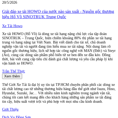
20/5/2026
Giải đáp xe tải HOWO của nước nào sản xuất - Nguồn gốc thương
hiệu Hổ Vồ SINOTRUK Trung Quốc
Xe Tải Howo
Xe tải HOWO (Hổ Vồ) là dòng xe tải hạng nặng chủ lực của tập đoàn
SINOTRUK – Trung Quốc, hiện chiếm khoảng 80% thị phần xe tải hạng
trung và hạng nặng tại Việt Nam. Bài viết dành cho tài xế, chủ doanh
nghiệp vận tải và người đang tìm hiểu mua xe tải nặng. Nội dung làm rõ
nguồn gốc thương hiệu, lịch sử hợp tác công nghệ với MAN (Đức) và Steyr
(Áo), cùng các dòng sản phẩm phổ biến từ xe ben đến xe đầu kéo. Đồng
thời, bài viết cung cấp tiêu chí đánh giá chất lượng và yêu cầu pháp lý khi
vận hành xe HOWO.
Trần Thế Thực
Xem thêm
Thế Giới Xe Tải là đại lý uy tín tại TP.HCM chuyên phân phối các dòng xe
tải chất lượng cao từ những thương hiệu hàng đầu thế giới như Isuzu, Hino,
Hyundai, Suzuki, Jac... Với nhiều năm kinh nghiệm trong ngành vận tải,
chúng tôi cam kết mang đến cho khách hàng những sản phẩm xe tải đáng
tin cậy, hiệu suất vượt trội và phù hợp với mọi nhu cầu kinh doanh.
Giới Thiệu
Dịch Vụ Đồng Sơn