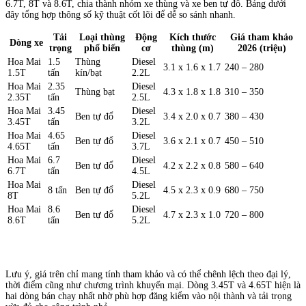
6.7T, 8T và 8.6T, chia thành nhóm xe thùng và xe ben tự đổ. Bảng dưới
đây tổng hợp thông số kỹ thuật cốt lõi để dễ so sánh nhanh.
Tải
Loại thùng
Động
Kích thước
Giá tham khảo
Dòng xe
trọng
phổ biến
cơ
thùng (m)
2026 (triệu)
Hoa Mai
1.5
Thùng
Diesel
3.1 x 1.6 x 1.7
240 – 280
1.5T
tấn
kín/bạt
2.2L
Hoa Mai
2.35
Diesel
Thùng bạt
4.3 x 1.8 x 1.8
310 – 350
2.35T
tấn
2.5L
Hoa Mai
3.45
Diesel
Ben tự đổ
3.4 x 2.0 x 0.7
380 – 430
3.45T
tấn
3.2L
Hoa Mai
4.65
Diesel
Ben tự đổ
3.6 x 2.1 x 0.7
450 – 510
4.65T
tấn
3.7L
Hoa Mai
6.7
Diesel
Ben tự đổ
4.2 x 2.2 x 0.8
580 – 640
6.7T
tấn
4.5L
Hoa Mai
Diesel
8 tấn
Ben tự đổ
4.5 x 2.3 x 0.9
680 – 750
8T
5.2L
Hoa Mai
8.6
Diesel
Ben tự đổ
4.7 x 2.3 x 1.0
720 – 800
8.6T
tấn
5.2L
Lưu ý, giá trên chỉ mang tính tham khảo và có thể chênh lệch theo đại lý,
thời điểm cũng như chương trình khuyến mại. Dòng 3.45T và 4.65T hiện là
hai dòng bán chạy nhất nhờ phù hợp đăng kiểm vào nội thành và tải trọng