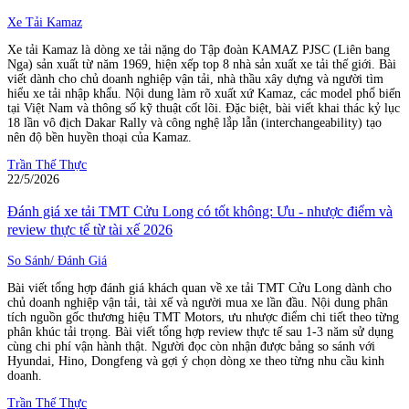
Xe Tải Kamaz
Xe tải Kamaz là dòng xe tải nặng do Tập đoàn KAMAZ PJSC (Liên bang
Nga) sản xuất từ năm 1969, hiện xếp top 8 nhà sản xuất xe tải thế giới. Bài
viết dành cho chủ doanh nghiệp vận tải, nhà thầu xây dựng và người tìm
hiểu xe tải nhập khẩu. Nội dung làm rõ xuất xứ Kamaz, các model phổ biến
tại Việt Nam và thông số kỹ thuật cốt lõi. Đặc biệt, bài viết khai thác kỷ lục
18 lần vô địch Dakar Rally và công nghệ lắp lẫn (interchangeability) tạo
nên độ bền huyền thoại của Kamaz.
Trần Thế Thực
22/5/2026
Đánh giá xe tải TMT Cửu Long có tốt không: Ưu - nhược điểm và
review thực tế từ tài xế 2026
So Sánh/ Đánh Giá
Bài viết tổng hợp đánh giá khách quan về xe tải TMT Cửu Long dành cho
chủ doanh nghiệp vận tải, tài xế và người mua xe lần đầu. Nội dung phân
tích nguồn gốc thương hiệu TMT Motors, ưu nhược điểm chi tiết theo từng
phân khúc tải trọng. Bài viết tổng hợp review thực tế sau 1-3 năm sử dụng
cùng chi phí vận hành thật. Người đọc còn nhận được bảng so sánh với
Hyundai, Hino, Dongfeng và gợi ý chọn dòng xe theo từng nhu cầu kinh
doanh.
Trần Thế Thực