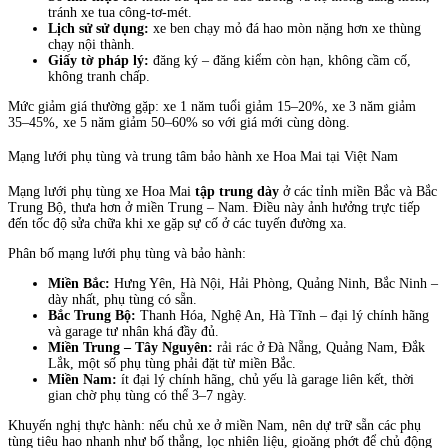
tránh xe tua công-tơ-mét.
Lịch sử sử dụng:
xe ben chạy mỏ đá hao mòn nặng hơn xe thùng
chạy nội thành.
Giấy tờ pháp lý:
đăng ký – đăng kiểm còn hạn, không cầm cố,
không tranh chấp.
Mức giảm giá thường gặp: xe 1 năm tuổi giảm 15–20%, xe 3 năm giảm
35–45%, xe 5 năm giảm 50–60% so với giá mới cùng dòng.
Mạng lưới phụ tùng và trung tâm bảo hành xe Hoa Mai tại Việt Nam
Mạng lưới phụ tùng xe Hoa Mai
tập trung dày
ở các tỉnh miền Bắc và Bắc
Trung Bộ, thưa hơn ở miền Trung – Nam. Điều này ảnh hưởng trực tiếp
đến tốc độ sửa chữa khi xe gặp sự cố ở các tuyến đường xa.
Phân bố mạng lưới phụ tùng và bảo hành:
Miền Bắc:
Hưng Yên, Hà Nội, Hải Phòng, Quảng Ninh, Bắc Ninh –
dày nhất, phụ tùng có sẵn.
Bắc Trung Bộ:
Thanh Hóa, Nghệ An, Hà Tĩnh – đại lý chính hãng
và garage tư nhân khá đầy đủ.
Miền Trung – Tây Nguyên:
rải rác ở Đà Nẵng, Quảng Nam, Đắk
Lắk, một số phụ tùng phải đặt từ miền Bắc.
Miền Nam:
ít đại lý chính hãng, chủ yếu là garage liên kết, thời
gian chờ phụ tùng có thể 3–7 ngày.
Khuyến nghị thực hành: nếu chủ xe ở miền Nam, nên dự trữ sẵn các phụ
tùng tiêu hao nhanh như bố thắng, lọc nhiên liệu, gioăng phớt để chủ động