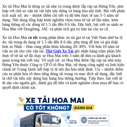
Xe tải Hoa Mai là dòng xe tải nhẹ và trung được lắp ráp tại Hưng Yên, phù
hợp với chủ xe vận tải vật liệu xây dựng và hàng hóa nội tỉnh. Bài viết phân
tích xuất xứ, ưu – nhược điểm chi tiết và độ bền thực tế sau 3–5 năm sử
dụng. Nội dung tổng hợp kinh nghiệm chọn mua từ tài xế lâu năm, kèm
bảng thông số các dòng từ 1.5 tấn đến 8.6 tấn. Đặc biệt, bài viết so sánh xe
Hoa Mai với Dongfeng, JAC và phân tích giá trị bán lại của xe cũ.
Xe tải Hoa Mai
có tốt
trong phân khúc xe tải giá rẻ tại Việt Nam nhờ ba lý
do: tải trọng đa dạng từ 1.5 tấn đến 8.6 tấn, phụ tùng dễ tìm và giá thấp
hơn xe Nhật – Hàn cùng phân khúc khoảng 20–30%. Với hơn 10 năm tư
vấn xe tải cho chủ vận tải,
Thế Giới Xe Tải
ghi nhận hàng trăm phản hồi
thực tế từ tài xế đã chạy xe Hoa Mai trên 3 năm để đưa ra đánh giá khách
quan trong bài viết này. Về xuất xứ, xe Hoa Mai được lắp ráp tại nhà máy
Hưng Yên thuộc Công ty CP Ô tô Hoa Mai, sử dụng công nghệ và linh kiện
chính từ Trung Quốc kết hợp tỷ lệ nội địa hóa nhất định. Ưu – nhược điểm
của xe phân hóa rõ theo từng dòng tải trọng và mục đích sử dụng, đặc biệt
là chở vật liệu xây dựng hay hàng hóa thông thường. Tiếp theo, bài viết sẽ
đi sâu vào nguồn gốc, đánh giá độ bền và kinh nghiệm chọn mua để bạn có
quyết định chính xác.