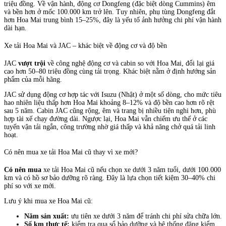
triệu đồng. Về vận hành, động cơ Dongfeng (đặc biệt dòng Cummins) êm
và bền hơn ở mốc 100.000 km trở lên. Tuy nhiên, phụ tùng Dongfeng đắt
hơn Hoa Mai trung bình 15–25%, đây là yếu tố ảnh hưởng chi phí vận hành
dài hạn.
Xe tải Hoa Mai và JAC – khác biệt về động cơ và độ bền
JAC
vượt trội
về công nghệ động cơ và cabin so với Hoa Mai, đổi lại giá
cao hơn 50–80 triệu đồng cùng tải trọng. Khác biệt nằm ở định hướng sản
phẩm của mỗi hãng.
JAC sử dụng động cơ hợp tác với Isuzu (Nhật) ở một số dòng, cho mức tiêu
hao nhiên liệu thấp hơn Hoa Mai khoảng 8–12% và độ bền cao hơn rõ rệt
sau 5 năm. Cabin JAC cũng rộng, êm và trang bị nhiều tiện nghi hơn, phù
hợp tài xế chạy đường dài. Ngược lại, Hoa Mai vẫn chiếm ưu thế ở các
tuyến vận tải ngắn, công trường nhờ giá thấp và khả năng chở quá tải linh
hoạt.
Có nên mua xe tải Hoa Mai cũ thay vì xe mới?
Có nên mua
xe tải Hoa Mai cũ nếu chọn xe dưới 3 năm tuổi, dưới 100.000
km và có hồ sơ bảo dưỡng rõ ràng. Đây là lựa chọn tiết kiệm 30–40% chi
phí so với xe mới.
Lưu ý khi mua xe Hoa Mai cũ:
Năm sản xuất:
ưu tiên xe dưới 3 năm để tránh chi phí sửa chữa lớn.
Số km thực tế:
kiểm tra qua sổ bảo dưỡng và hệ thống đăng kiểm,