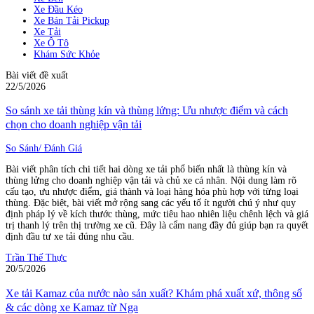
Xe Đầu Kéo
Xe Bán Tải Pickup
Xe Tải
Xe Ô Tô
Khám Sức Khỏe
Bài viết đề xuất
22/5/2026
So sánh xe tải thùng kín và thùng lửng: Ưu nhược điểm và cách
chọn cho doanh nghiệp vận tải
So Sánh/ Đánh Giá
Bài viết phân tích chi tiết hai dòng xe tải phổ biến nhất là thùng kín và
thùng lửng cho doanh nghiệp vận tải và chủ xe cá nhân. Nội dung làm rõ
cấu tạo, ưu nhược điểm, giá thành và loại hàng hóa phù hợp với từng loại
thùng. Đặc biệt, bài viết mở rộng sang các yếu tố ít người chú ý như quy
định pháp lý về kích thước thùng, mức tiêu hao nhiên liệu chênh lệch và giá
trị thanh lý trên thị trường xe cũ. Đây là cẩm nang đầy đủ giúp bạn ra quyết
định đầu tư xe tải đúng nhu cầu.
Trần Thế Thực
20/5/2026
Xe tải Kamaz của nước nào sản xuất? Khám phá xuất xứ, thông số
& các dòng xe Kamaz từ Nga