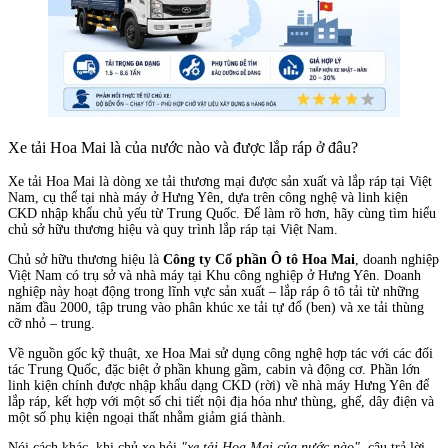
Xe tải Hoa Mai là của nước nào và được lắp ráp ở đâu?
Xe tải Hoa Mai là dòng xe tải thương mại được sản xuất và lắp ráp tại Việt
Nam, cụ thể tại nhà máy ở Hưng Yên, dựa trên công nghệ và linh kiện
CKD nhập khẩu chủ yếu từ Trung Quốc. Để làm rõ hơn, hãy cùng tìm hiểu
chủ sở hữu thương hiệu và quy trình lắp ráp tại Việt Nam.
Chủ sở hữu thương hiệu là
Công ty Cổ phần Ô tô Hoa Mai
, doanh nghiệp
Việt Nam có trụ sở và nhà máy tại Khu công nghiệp ở Hưng Yên. Doanh
nghiệp này hoạt động trong lĩnh vực sản xuất – lắp ráp ô tô tải từ những
năm đầu 2000, tập trung vào phân khúc xe tải tự đổ (ben) và xe tải thùng
cỡ nhỏ – trung.
Về nguồn gốc kỹ thuật, xe Hoa Mai sử dụng công nghệ hợp tác với các đối
tác Trung Quốc, đặc biệt ở phần khung gầm, cabin và động cơ. Phần lớn
linh kiện chính được nhập khẩu dạng CKD (rời) về nhà máy Hưng Yên để
lắp ráp, kết hợp với một số chi tiết nội địa hóa như thùng, ghế, dây điện và
một số phụ kiện ngoại thất nhằm giảm giá thành.
Nói cách khác, khi chủ xe hỏi
"xe tải Hoa Mai của nước nào"
, câu trả lời