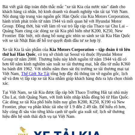
Bài viết giải đáp toàn diện thắc mắc "xe tải Kia của nước nào" dành cho
khách hàng cá nhân, hộ kinh doanh và doanh nghiệp vận tải tại Việt Nam.
Nội dung tập trung vào nguồn gốc Hàn Quốc của Kia Motors Corporation,
hành trình phát triển từ năm 1944 và mối quan hệ với Hyundai Motor
Group. Đồng thời, bài viết làm rõ vai trò lắp ráp của Thaco tại Chu Lai –
Quảng Nam cùng các dòng xe tải Kia phổ biến như K200, K250, New
Frontier. Đặc biệt, nội dung bổ sung góc nhìn so sánh xe tải Kia Hàn Quốc
với xe tải Nhật Bản để hỗ trợ quyết định đầu tư xe hợp lý.
Xe tải Kia là sản phẩm của
Kia Motors Corporation – tập đoàn ô tô lớn
thứ hai Hàn Quốc
, có trụ sở chính tại Seoul và thuộc Hyundai Motor
Group từ năm 2000. Thương hiệu này khởi nguồn từ năm 1944 và đã có
hơn 60 năm kinh nghiệm sản xuất xe tải thương mại, bắt đầu từ mẫu K360
ba bánh đời 1962. Với nhiều năm theo sát thị trường xe tải thương mại tại
Việt Nam,
Thế Giới Xe Tải
tổng hợp đầy đủ thông tin về nguồn gốc, lịch
sử và đơn vị lắp ráp xe tải Kia nhằm giúp khách hàng đưa ra lựa chọn chính
xác.
Tại Việt Nam, xe tải Kia được lắp ráp bởi Thaco Trường Hải tại nhà máy
Chu Lai, tỉnh Quảng Nam, với linh kiện nhập khẩu đồng bộ từ Hàn Quốc.
Các dòng xe tải Kia phổ biến hiện nay gồm K200, K250, K190 và New
Frontier, phục vụ phân khúc tải nhẹ từ 1.9 đến 2.49 tấn. Để hiểu rõ hơn,
hãy cùng đi sâu vào từng khía cạnh từ quốc gia xuất xứ, lịch sử thương
hiệu đến hệ sinh thái dịch vụ tại Việt Nam.