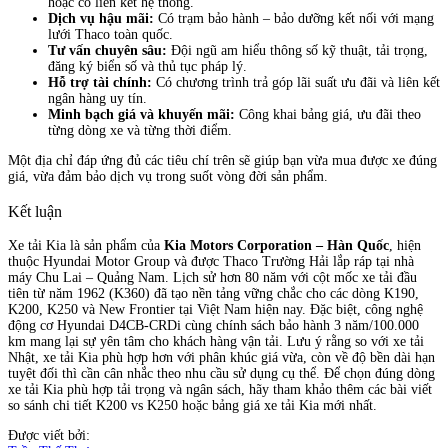
hoặc có liên kết hệ thống.
Dịch vụ hậu mãi:
Có trạm bảo hành – bảo dưỡng kết nối với mạng
lưới Thaco toàn quốc.
Tư vấn chuyên sâu:
Đội ngũ am hiểu thông số kỹ thuật, tải trọng,
đăng ký biển số và thủ tục pháp lý.
Hỗ trợ tài chính:
Có chương trình trả góp lãi suất ưu đãi và liên kết
ngân hàng uy tín.
Minh bạch giá và khuyến mãi:
Công khai bảng giá, ưu đãi theo
từng dòng xe và từng thời điểm.
Một địa chỉ đáp ứng đủ các tiêu chí trên sẽ giúp bạn vừa mua được xe đúng
giá, vừa đảm bảo dịch vụ trong suốt vòng đời sản phẩm.
Kết luận
Xe tải Kia là sản phẩm của
Kia Motors Corporation – Hàn Quốc
, hiện
thuộc Hyundai Motor Group và được Thaco Trường Hải lắp ráp tại nhà
máy Chu Lai – Quảng Nam. Lịch sử hơn 80 năm với cột mốc xe tải đầu
tiên từ năm 1962 (K360) đã tạo nền tảng vững chắc cho các dòng K190,
K200, K250 và New Frontier tại Việt Nam hiện nay. Đặc biệt, công nghệ
động cơ Hyundai D4CB-CRDi cùng chính sách bảo hành 3 năm/100.000
km mang lại sự yên tâm cho khách hàng vận tải. Lưu ý rằng so với xe tải
Nhật, xe tải Kia phù hợp hơn với phân khúc giá vừa, còn về độ bền dài hạn
tuyệt đối thì cần cân nhắc theo nhu cầu sử dụng cụ thể. Để chọn đúng dòng
xe tải Kia phù hợp tải trọng và ngân sách, hãy tham khảo thêm các bài viết
so sánh chi tiết K200 vs K250 hoặc bảng giá xe tải Kia mới nhất.
Được viết bởi: