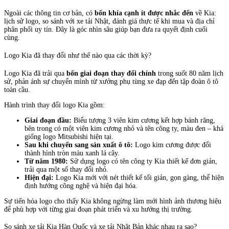
Ngoài các thông tin cơ bản, có
bốn khía cạnh ít được nhắc đến
về Kia:
lịch sử logo, so sánh với xe tải Nhật, đánh giá thực tế khi mua và địa chỉ
phân phối uy tín. Đây là góc nhìn sâu giúp bạn đưa ra quyết định cuối
cùng.
Logo Kia đã thay đổi như thế nào qua các thời kỳ?
Logo Kia đã trải qua
bốn giai đoạn thay đổi chính
trong suốt 80 năm lịch
sử, phản ánh sự chuyển mình từ xưởng phụ tùng xe đạp đến tập đoàn ô tô
toàn cầu.
Hành trình thay đổi logo Kia gồm:
Giai đoạn đầu:
Biểu tượng 3 viên kim cương kết hợp bánh răng,
bên trong có một viên kim cương nhỏ và tên công ty, màu đen – khá
giống logo Mitsubishi hiện tại.
Sau khi chuyển sang sản xuất ô tô:
Logo kim cương được đổi
thành hình tròn màu xanh lá cây.
Từ năm 1980:
Sử dụng logo có tên công ty Kia thiết kế đơn giản,
trải qua một số thay đổi nhỏ.
Hiện đại:
Logo Kia mới với nét thiết kế tối giản, gọn gàng, thể hiện
định hướng công nghệ và hiện đại hóa.
Sự tiến hóa logo cho thấy Kia không ngừng làm mới hình ảnh thương hiệu
để phù hợp với từng giai đoạn phát triển và xu hướng thị trường.
So sánh xe tải Kia Hàn Quốc và xe tải Nhật Bản khác nhau ra sao?