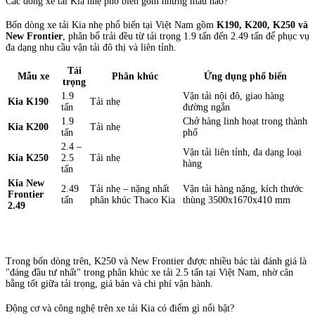
Các dòng xe tải Kia nhẹ phổ biến gồm những mẫu nào?
Bốn dòng xe tải Kia nhẹ phổ biến tại Việt Nam gồm
K190, K200, K250 và
New Frontier
, phân bổ trải đều từ tải trọng 1.9 tấn đến 2.49 tấn để phục vụ
đa dạng nhu cầu vận tải đô thị và liên tỉnh.
Tải
Mẫu xe
Phân khúc
Ứng dụng phổ biến
trọng
1.9
Vận tải nội đô, giao hàng
Kia K190
Tải nhẹ
tấn
đường ngắn
1.9
Chở hàng linh hoạt trong thành
Kia K200
Tải nhẹ
tấn
phố
2.4 –
Vận tải liên tỉnh, đa dạng loại
Kia K250
2.5
Tải nhẹ
hàng
tấn
Kia New
2.49
Tải nhẹ – nặng nhất
Vận tải hàng nặng, kích thước
Frontier
tấn
phân khúc Thaco Kia
thùng 3500x1670x410 mm
2.49
Trong bốn dòng trên, K250 và New Frontier được nhiều bác tài đánh giá là
"đáng đầu tư nhất" trong phân khúc xe tải 2.5 tấn tại Việt Nam, nhờ cân
bằng tốt giữa tải trọng, giá bán và chi phí vận hành.
Động cơ và công nghệ trên xe tải Kia có điểm gì nổi bật?