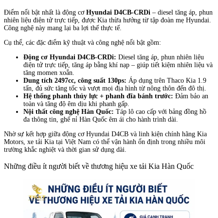
Điểm nổi bật nhất là động cơ
Hyundai D4CB-CRDi
– diesel tăng áp, phun
nhiên liệu điện tử trực tiếp, được Kia thừa hưởng từ tập đoàn mẹ Hyundai.
Công nghệ này mang lại ba lợi thế thực tế.
Cụ thể, các đặc điểm kỹ thuật và công nghệ nổi bật gồm:
Động cơ Hyundai D4CB-CRDi:
Diesel tăng áp, phun nhiên liệu
điện tử trực tiếp, tăng áp bằng khí nạp – giúp tiết kiệm nhiên liệu và
tăng momen xoắn.
Dung tích 2497cc, công suất 130ps:
Áp dụng trên Thaco Kia 1.9
tấn, đủ sức tăng tốc và vượt mọi địa hình từ nông thôn đến đô thị.
Hệ thống phanh thủy lực + phanh đĩa bánh trước:
Đảm bảo an
toàn và tăng độ êm dịu khi phanh gấp.
Nội thất công nghệ Hàn Quốc:
Táp lô cao cấp với bảng đồng hồ
đa thông tin, ghế nỉ Hàn Quốc êm ái cho hành trình dài.
Nhờ sự kết hợp giữa động cơ Hyundai D4CB và linh kiện chính hãng Kia
Motors, xe tải Kia tại Việt Nam có thể vận hành ổn định trong nhiều môi
trường khắc nghiệt và thời gian sử dụng dài.
Những điều ít người biết về thương hiệu xe tải Kia Hàn Quốc