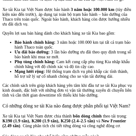
Xe tải Kia tại Việt Nam được bảo hành
3 năm hoặc 100.000 km
(tùy điều
kiện nào đến trước), áp dụng tại toàn bộ trạm bảo hành – bảo dưỡng của
Thaco trên toàn quốc. Ngoài bảo hành, khách hàng còn được hưởng nhiều
ưu đãi dịch vụ.
Quyền lợi sau bán hàng dành cho khách hàng xe tải Kia bao gồm:
Bảo hành chính hãng:
3 năm hoặc 100.000 km tại tất cả trạm bảo
hành Thaco toàn quốc.
Ưu đãi bảo dưỡng:
3 lần bảo dưỡng ưu đãi theo quy định trong sổ
bảo hành khi mua xe mới.
Phụ tùng chính hãng:
Cam kết cung cấp phụ tùng Kia nhập khẩu
chính hãng với độ chính xác và độ tin cậy cao.
Mạng lưới rộng:
Hệ thống trạm dịch vụ phủ khắp các tỉnh thành,
hỗ trợ xử lý sự cố nhanh chóng cho xe vận tải đường dài.
Các chính sách trên giúp khách hàng yên tâm khi đầu tư xe tải Kia phục vụ
kinh doanh, đặc biệt với những đơn vị vận tải thường xuyên di chuyển liên
tỉnh và cần thời gian downtime tối thiểu khi bảo dưỡng.
Có những dòng xe tải Kia nào đang được phân phối tại Việt Nam?
Xe tải Kia tại Việt Nam được chia thành
bốn dòng chính
theo tải trọng:
K190 (1.9 tấn), K200 (1.9 tấn), K250 (2.4–2.5 tấn)
và
New Frontier
(2.49 tấn)
. Cùng phân tích chi tiết từng dòng và công nghệ động cơ.