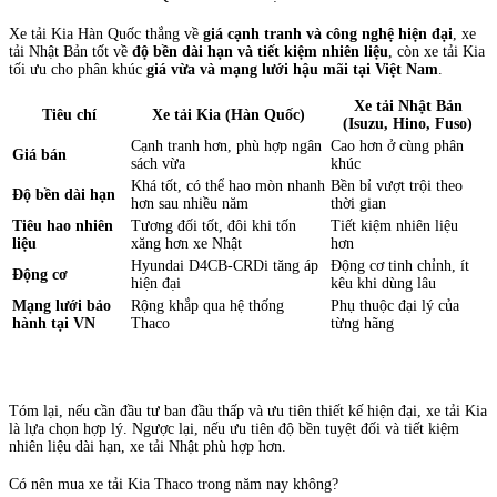
Xe tải Kia Hàn Quốc thắng về
giá cạnh tranh và công nghệ hiện đại
, xe
tải Nhật Bản tốt về
độ bền dài hạn và tiết kiệm nhiên liệu
, còn xe tải Kia
tối ưu cho phân khúc
giá vừa và mạng lưới hậu mãi tại Việt Nam
.
Xe tải Nhật Bản
Tiêu chí
Xe tải Kia (Hàn Quốc)
(Isuzu, Hino, Fuso)
Cạnh tranh hơn, phù hợp ngân
Cao hơn ở cùng phân
Giá bán
sách vừa
khúc
Khá tốt, có thể hao mòn nhanh
Bền bỉ vượt trội theo
Độ bền dài hạn
hơn sau nhiều năm
thời gian
Tiêu hao nhiên
Tương đối tốt, đôi khi tốn
Tiết kiệm nhiên liệu
liệu
xăng hơn xe Nhật
hơn
Hyundai D4CB-CRDi tăng áp
Động cơ tinh chỉnh, ít
Động cơ
hiện đại
kêu khi dùng lâu
Mạng lưới bảo
Rộng khắp qua hệ thống
Phụ thuộc đại lý của
hành tại VN
Thaco
từng hãng
Tóm lại, nếu cần đầu tư ban đầu thấp và ưu tiên thiết kế hiện đại, xe tải Kia
là lựa chọn hợp lý. Ngược lại, nếu ưu tiên độ bền tuyệt đối và tiết kiệm
nhiên liệu dài hạn, xe tải Nhật phù hợp hơn.
Có nên mua xe tải Kia Thaco trong năm nay không?