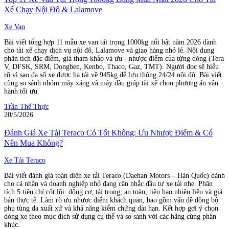
Xế Chạy Nội Đô & Lalamove
Xe Van
Bài viết tổng hợp 11 mẫu xe van tải trọng 1000kg nổi bật năm 2026 dành
cho tài xế chạy dịch vụ nội đô, Lalamove và giao hàng nhỏ lẻ. Nội dung
phân tích đặc điểm, giá tham khảo và ưu - nhược điểm của từng dòng (Tera
V, DFSK, SRM, Dongben, Kenbo, Thaco, Gaz, TMT). Người đọc sẽ hiểu
rõ vì sao đa số xe được hạ tải về 945kg để lưu thông 24/24 nội đô. Bài viết
cũng so sánh nhóm máy xăng và máy dầu giúp tài xế chọn phương án vận
hành tối ưu.
Trần Thế Thực
20/5/2026
Đánh Giá Xe Tải Teraco Có Tốt Không: Ưu Nhược Điểm & Có
Nên Mua Không?
Xe Tải Teraco
Bài viết đánh giá toàn diện xe tải Teraco (Daehan Motors – Hàn Quốc) dành
cho cá nhân và doanh nghiệp nhỏ đang cân nhắc đầu tư xe tải nhẹ. Phân
tích 5 tiêu chí cốt lõi: động cơ, tải trọng, an toàn, tiêu hao nhiên liệu và giá
bán thực tế. Làm rõ ưu nhược điểm khách quan, bao gồm vấn đề đồng bộ
phụ tùng đa xuất xứ và khả năng kiểm chứng dài hạn. Kết hợp gợi ý chọn
dòng xe theo mục đích sử dụng cụ thể và so sánh với các hãng cùng phân
khúc.