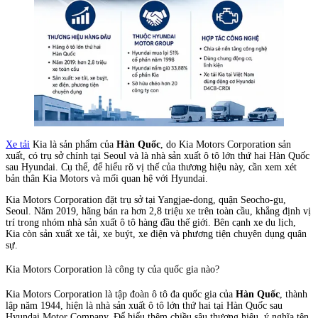
Xe tải
Kia là sản phẩm của
Hàn Quốc
, do Kia Motors Corporation sản
xuất, có trụ sở chính tại Seoul và là nhà sản xuất ô tô lớn thứ hai Hàn Quốc
sau Hyundai. Cụ thể, để hiểu rõ vị thế của thương hiệu này, cần xem xét
bản thân Kia Motors và mối quan hệ với Hyundai.
Kia Motors Corporation đặt trụ sở tại Yangjae-dong, quận Seocho-gu,
Seoul. Năm 2019, hãng bán ra hơn 2,8 triệu xe trên toàn cầu, khẳng định vị
trí trong nhóm nhà sản xuất ô tô hàng đầu thế giới. Bên cạnh xe du lịch,
Kia còn sản xuất xe tải, xe buýt, xe điện và phương tiện chuyên dụng quân
sự.
Kia Motors Corporation là công ty của quốc gia nào?
Kia Motors Corporation là tập đoàn ô tô đa quốc gia của
Hàn Quốc
, thành
lập năm 1944, hiện là nhà sản xuất ô tô lớn thứ hai tại Hàn Quốc sau
Hyundai Motor Company. Để hiểu thêm chiều sâu thương hiệu, ý nghĩa tên