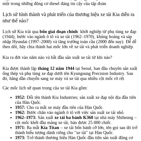
một trong những động cơ diesel đáng tin cậy của tập đoàn.
Lịch sử hình thành và phát triển của thương hiệu xe tải Kia diễn ra
như thế nào?
Lịch sử Kia trải qua
bốn giai đoạn chính
: khởi nghiệp từ phụ tùng xe đạp
(1944), bước vào ngành ô tô và xe tải (1962–1970), khủng hoảng và sáp
nhập Hyundai (1997–2000) và tăng trưởng toàn cầu (2000 đến nay). Để dễ
theo dõi, hãy chia thành hai mốc lớn về xe tải và phát triển doanh nghiệp.
Kia ra đời vào năm nào và bắt đầu sản xuất xe tải từ khi nào?
Kia được thành lập
tháng 12 năm 1944
tại Seoul, ban đầu chuyên sản xuất
ống thép và phụ tùng xe đạp dưới tên Kyungsung Precision Industry. Sau
đó, hãng dần chuyển sang xe máy và xe tải qua nhiều cột mốc rõ rệt.
Các mốc lịch sử quan trọng của xe tải Kia gồm:
1952:
Đổi tên thành Kia Industries; sản xuất xe đạp nội địa đầu tiên
của Hàn Quốc.
1957:
Cho ra mắt xe máy đầu tiên của Hàn Quốc.
1962:
Bước chân vào ngành ô tô với việc sản xuất xe tải nhỏ.
1962–1973:
Sản xuất
xe tải ba bánh K360
tại nhà máy Shiheung –
cột mốc khởi đầu mảng xe tải, bán được 25.000 chiếc.
1971:
Ra mắt
Kia Titan
– xe tải bốn bánh cỡ lớn, tên gọi sau đó trở
thành biểu tượng dành riêng cho "xe tải" tại Hàn Quốc.
1973:
Trở thành thương hiệu Hàn Quốc đầu tiên sản xuất động cơ