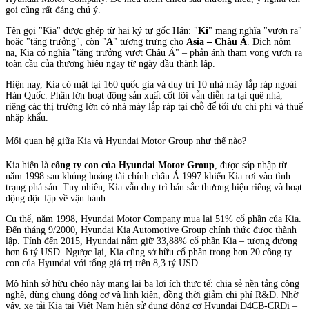
gọi cũng rất đáng chú ý.
Tên gọi "Kia" được ghép từ hai ký tự gốc Hán: "
Ki
" mang nghĩa "vươn ra"
hoặc "tăng trưởng", còn "
A
" tượng trưng cho
Asia – Châu Á
. Dịch nôm
na, Kia có nghĩa "tăng trưởng vượt Châu Á" – phản ánh tham vọng vươn ra
toàn cầu của thương hiệu ngay từ ngày đầu thành lập.
Hiện nay, Kia có mặt tại 160 quốc gia và duy trì 10 nhà máy lắp ráp ngoài
Hàn Quốc. Phần lớn hoạt động sản xuất cốt lõi vẫn diễn ra tại quê nhà,
riêng các thị trường lớn có nhà máy lắp ráp tại chỗ để tối ưu chi phí và thuế
nhập khẩu.
Mối quan hệ giữa Kia và Hyundai Motor Group như thế nào?
Kia hiện là
công ty con của Hyundai Motor Group
, được sáp nhập từ
năm 1998 sau khủng hoảng tài chính châu Á 1997 khiến Kia rơi vào tình
trạng phá sản. Tuy nhiên, Kia vẫn duy trì bản sắc thương hiệu riêng và hoạt
động độc lập về vận hành.
Cụ thể, năm 1998, Hyundai Motor Company mua lại 51% cổ phần của Kia.
Đến tháng 9/2000, Hyundai Kia Automotive Group chính thức được thành
lập. Tính đến 2015, Hyundai nắm giữ 33,88% cổ phần Kia – tương đương
hơn 6 tỷ USD. Ngược lại, Kia cũng sở hữu cổ phần trong hơn 20 công ty
con của Hyundai với tổng giá trị trên 8,3 tỷ USD.
Mô hình sở hữu chéo này mang lại ba lợi ích thực tế: chia sẻ nền tảng công
nghệ, dùng chung động cơ và linh kiện, đồng thời giảm chi phí R&D. Nhờ
vậy, xe tải Kia tại Việt Nam hiện sử dụng động cơ Hyundai D4CB-CRDi –