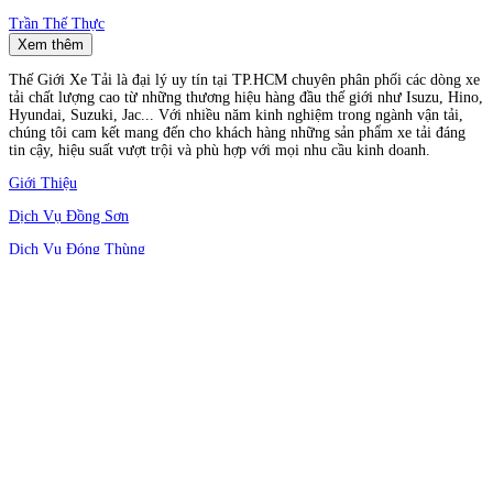
Trần Thế Thực
Xem thêm
Thế Giới Xe Tải là đại lý uy tín tại TP.HCM chuyên phân phối các dòng xe
tải chất lượng cao từ những thương hiệu hàng đầu thế giới như Isuzu, Hino,
Hyundai, Suzuki, Jac... Với nhiều năm kinh nghiệm trong ngành vận tải,
chúng tôi cam kết mang đến cho khách hàng những sản phẩm xe tải đáng
tin cậy, hiệu suất vượt trội và phù hợp với mọi nhu cầu kinh doanh.
Giới Thiệu
Dịch Vụ Đồng Sơn
Dịch Vụ Đóng Thùng
Chính sách bảo mật
Chính sách mua hàng
Chính sách thanh toán
Chính sách bảo hành
Chính sách hậu mãi
Địa chỉ: 466 Quốc Lộ 1A, Phường An Phú Đông, Quận 12, Thành phố Hồ
Chí Minh, Việt Nam