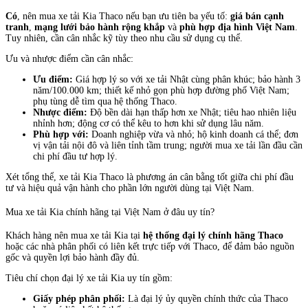
Có
, nên mua xe tải Kia Thaco nếu bạn ưu tiên ba yếu tố:
giá bán cạnh
tranh
,
mạng lưới bảo hành rộng khắp
và
phù hợp địa hình Việt Nam
.
Tuy nhiên, cần cân nhắc kỹ tùy theo nhu cầu sử dụng cụ thể.
Ưu và nhược điểm cần cân nhắc:
Ưu điểm:
Giá hợp lý so với xe tải Nhật cùng phân khúc; bảo hành 3
năm/100.000 km; thiết kế nhỏ gọn phù hợp đường phố Việt Nam;
phụ tùng dễ tìm qua hệ thống Thaco.
Nhược điểm:
Độ bền dài hạn thấp hơn xe Nhật; tiêu hao nhiên liệu
nhỉnh hơn; động cơ có thể kêu to hơn khi sử dụng lâu năm.
Phù hợp với:
Doanh nghiệp vừa và nhỏ; hộ kinh doanh cá thể; đơn
vị vận tải nội đô và liên tỉnh tầm trung; người mua xe tải lần đầu cần
chi phí đầu tư hợp lý.
Xét tổng thể, xe tải Kia Thaco là phương án cân bằng tốt giữa chi phí đầu
tư và hiệu quả vận hành cho phần lớn người dùng tại Việt Nam.
Mua xe tải Kia chính hãng tại Việt Nam ở đâu uy tín?
Khách hàng nên mua xe tải Kia tại
hệ thống đại lý chính hãng Thaco
hoặc các nhà phân phối có liên kết trực tiếp với Thaco, để đảm bảo nguồn
gốc và quyền lợi bảo hành đầy đủ.
Tiêu chí chọn đại lý xe tải Kia uy tín gồm:
Giấy phép phân phối:
Là đại lý ủy quyền chính thức của Thaco