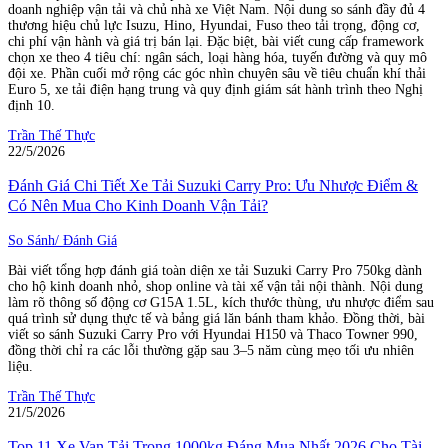
doanh nghiệp vận tải và chủ nhà xe Việt Nam. Nội dung so sánh đầy đủ 4
thương hiệu chủ lực Isuzu, Hino, Hyundai, Fuso theo tải trọng, động cơ,
chi phí vận hành và giá trị bán lại. Đặc biệt, bài viết cung cấp framework
chọn xe theo 4 tiêu chí: ngân sách, loại hàng hóa, tuyến đường và quy mô
đội xe. Phần cuối mở rộng các góc nhìn chuyên sâu về tiêu chuẩn khí thải
Euro 5, xe tải điện hạng trung và quy định giám sát hành trình theo Nghị
định 10.
Trần Thế Thực
22/5/2026
Đánh Giá Chi Tiết Xe Tải Suzuki Carry Pro: Ưu Nhược Điểm &
Có Nên Mua Cho Kinh Doanh Vận Tải?
So Sánh/ Đánh Giá
Bài viết tổng hợp đánh giá toàn diện xe tải Suzuki Carry Pro 750kg dành
cho hộ kinh doanh nhỏ, shop online và tài xế vận tải nội thành. Nội dung
làm rõ thông số động cơ G15A 1.5L, kích thước thùng, ưu nhược điểm sau
quá trình sử dụng thực tế và bảng giá lăn bánh tham khảo. Đồng thời, bài
viết so sánh Suzuki Carry Pro với Hyundai H150 và Thaco Towner 990,
đồng thời chỉ ra các lỗi thường gặp sau 3–5 năm cùng mẹo tối ưu nhiên
liệu.
Trần Thế Thực
21/5/2026
Top 11 Xe Van Tải Trọng 1000kg Đáng Mua Nhất 2026 Cho Tài