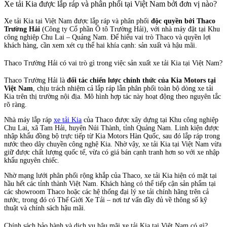
Xe tải Kia được lắp ráp và phân phối tại Việt Nam bởi đơn vị nào?
Xe tải Kia tại Việt Nam được lắp ráp và phân phối
độc quyền bởi Thaco
Trường Hải
(Công ty Cổ phần Ô tô Trường Hải), với nhà máy đặt tại Khu
công nghiệp Chu Lai – Quảng Nam. Để hiểu vai trò Thaco và quyền lợi
khách hàng, cần xem xét cụ thể hai khía cạnh: sản xuất và hậu mãi.
Thaco Trường Hải có vai trò gì trong việc sản xuất xe tải Kia tại Việt Nam?
Thaco Trường Hải là
đối tác chiến lược chính thức của Kia Motors tại
Việt Nam
, chịu trách nhiệm cả lắp ráp lẫn phân phối toàn bộ dòng xe tải
Kia trên thị trường nội địa. Mô hình hợp tác này hoạt động theo nguyên tắc
rõ ràng.
Nhà máy lắp ráp
xe tải Kia
của Thaco được xây dựng tại Khu công nghiệp
Chu Lai, xã Tam Hải, huyện Núi Thành, tỉnh Quảng Nam. Linh kiện được
nhập khẩu đồng bộ trực tiếp từ Kia Motors Hàn Quốc, sau đó lắp ráp trong
nước theo dây chuyền công nghệ Kia. Nhờ vậy, xe tải Kia tại Việt Nam vừa
giữ được chất lượng quốc tế, vừa có giá bán cạnh tranh hơn so với xe nhập
khẩu nguyên chiếc.
Nhờ mạng lưới phân phối rộng khắp của Thaco, xe tải Kia hiện có mặt tại
hầu hết các tỉnh thành Việt Nam. Khách hàng có thể tiếp cận sản phẩm tại
các showroom Thaco hoặc các hệ thống đại lý xe tải chính hãng trên cả
nước, trong đó có Thế Giới Xe Tải – nơi tư vấn đầy đủ về thông số kỹ
thuật và chính sách hậu mãi.
Chính sách bảo hành và dịch vụ hậu mãi xe tải Kia tại Việt Nam có gì?