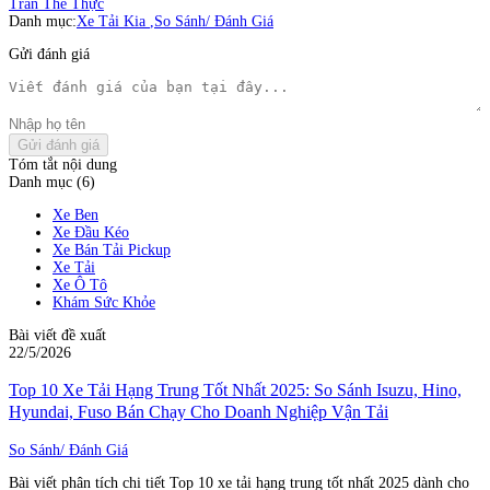
Trần Thế Thực
Danh mục:
Xe Tải Kia
,
So Sánh/ Đánh Giá
Gửi đánh giá
Gửi đánh giá
Tóm tắt nội dung
Danh mục (6)
Xe Ben
Xe Đầu Kéo
Xe Bán Tải Pickup
Xe Tải
Xe Ô Tô
Khám Sức Khỏe
Bài viết đề xuất
22/5/2026
Top 10 Xe Tải Hạng Trung Tốt Nhất 2025: So Sánh Isuzu, Hino,
Hyundai, Fuso Bán Chạy Cho Doanh Nghiệp Vận Tải
So Sánh/ Đánh Giá
Bài viết phân tích chi tiết Top 10 xe tải hạng trung tốt nhất 2025 dành cho