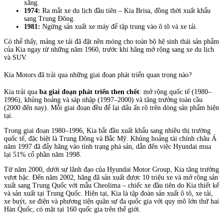
xăng.
1974:
Ra mắt xe du lịch đầu tiên – Kia Brisa, đồng thời xuất khẩu
sang Trung Đông.
1981:
Ngừng sản xuất xe máy để tập trung vào ô tô và xe tải.
Có thể thấy, mảng xe tải đã đặt nền móng cho toàn bộ hệ sinh thái sản phẩm
của Kia ngay từ những năm 1960, trước khi hãng mở rộng sang xe du lịch
và SUV.
Kia Motors đã trải qua những giai đoạn phát triển quan trọng nào?
Kia trải qua
ba giai đoạn phát triển then chốt
: mở rộng quốc tế (1980–
1996), khủng hoảng và sáp nhập (1997–2000) và tăng trưởng toàn cầu
(2000 đến nay). Mỗi giai đoạn đều để lại dấu ấn rõ trên dòng sản phẩm hiện
tại.
Trong giai đoạn 1980–1996, Kia bắt đầu xuất khẩu sang nhiều thị trường
quốc tế, đặc biệt là Trung Đông và Bắc Mỹ. Khủng hoảng tài chính châu Á
năm 1997 đã đẩy hãng vào tình trạng phá sản, dẫn đến việc Hyundai mua
lại 51% cổ phần năm 1998.
Từ năm 2000, dưới sự lãnh đạo của Hyundai Motor Group, Kia tăng trưởng
vượt bậc. Đến năm 2002, hãng đã sản xuất được 10 triệu xe và mở rộng sản
xuất sang Trung Quốc với mẫu Cheolima – chiếc xe đầu tiên do Kia thiết kế
và sản xuất tại Trung Quốc. Hiện tại, Kia là tập đoàn sản xuất ô tô, xe tải,
xe buýt, xe điện và phương tiện quân sự đa quốc gia với quy mô lớn thứ hai
Hàn Quốc, có mặt tại 160 quốc gia trên thế giới.