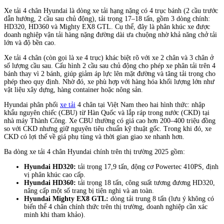
Xe tải 4 chân Hyundai là dòng xe tải hạng nặng có 4 trục bánh (2 cầu trước
dẫn hướng, 2 cầu sau chủ động), tải trọng 17–18 tấn, gồm 3 dòng chính:
HD320, HD360 và Mighty EX8 GTL. Cụ thể, đây là phân khúc xe được
doanh nghiệp vận tải hàng nặng đường dài ưa chuộng nhờ khả năng chở tải
lớn và độ bền cao.
Xe tải 4 chân (còn gọi là xe 4 trục) khác biệt rõ với xe 2 chân và 3 chân ở
số lượng cầu sau. Cấu hình 2 cầu sau chủ động cho phép xe phân tải trên 4
bánh thay vì 2 bánh, giúp giảm áp lực lên mặt đường và tăng tải trọng cho
phép theo quy định. Nhờ đó, xe phù hợp với hàng hóa khối lượng lớn như
vật liệu xây dựng, hàng container hoặc nông sản.
Hyundai phân phối
xe tải
4 chân tại Việt Nam theo hai hình thức: nhập
khẩu nguyên chiếc (CBU) từ Hàn Quốc và lắp ráp trong nước (CKD) tại
nhà máy Thành Công. Xe CBU thường có giá cao hơn 200–400 triệu đồng
so với CKD nhưng giữ nguyên tiêu chuẩn kỹ thuật gốc. Trong khi đó, xe
CKD có lợi thế về giá phụ tùng và thời gian giao xe nhanh hơn.
Ba dòng xe tải 4 chân Hyundai chính trên thị trường 2025 gồm:
Hyundai HD320:
tải trọng 17,9 tấn, động cơ Powertec 410PS, định
vị phân khúc cao cấp.
Hyundai HD360:
tải trọng 18 tấn, công suất tương đương HD320,
nâng cấp một số trang bị tiện nghi và an toàn.
Hyundai Mighty EX8 GTL:
dòng tải trung 8 tấn (lưu ý không có
biến thể 4 chân chính thức trên thị trường, doanh nghiệp cần xác
minh khi tham khảo).