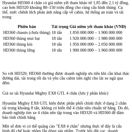
Hyundai HD360 4 chân có giá niêm yết tham khảo từ 1,85 đến 2,1 tỷ đồng,
cao hơn HD320 khoảng 80–150 triệu đồng cho cùng cấu hình thùng. Cụ
thể, mức chênh lệch phản ánh nâng cấp về cabin, hệ thống an toàn và tải
trọng:
Phiên bản
Tải trọng
Giá niêm yết tham khảo (VNĐ)
HD360 chassis (chưa thùng)
18 tấn
1.850.000.000 – 1.900.000.000
HD360 thùng mui bạt
18 tấn
1.920.000.000 – 1.980.000.000
HD360 thùng kín
18 tấn
1.950.000.000 – 2.050.000.000
HD360 thùng lửng
18 tấn
1.900.000.000 – 1.960.000.000
So với HD320, HD360 thường được doanh nghiệp ưu tiên khi cần khai thác
đường dài, tải trọng tối đa và yêu cầu cabin tiện nghi cho lái xe ngủ qua
đêm.
Giá xe tải Hyundai Mighty EX8 GTL 4 chân (lưu ý phân khúc)
Hyundai Mighty EX8 GTL hiện được phân phối chính thức ở dạng 2 chân
tải trọng khoảng 8 tấn, không có biến thể 4 chân tiêu chuẩn từ hãng. Do đó,
doanh nghiệp tìm xe 4 chân nên tập trung vào HD320 và HD360 để đảm
bảo tính chính hãng.
Một số đơn vị có thể quảng cáo "EX8 4 chân" nhưng thực tế đây là cấu
hình độ chế hoặc nhầm lẫn dòng sản phẩm. Trước khi đặt cọc, doanh