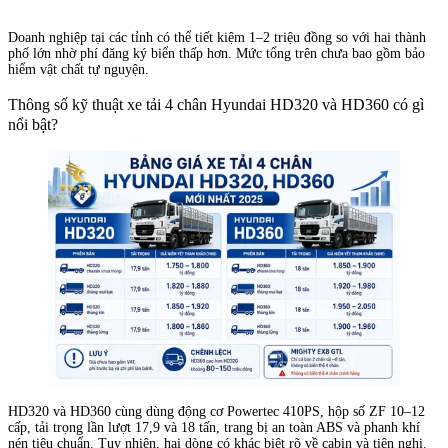
Doanh nghiệp tại các tỉnh có thể tiết kiệm 1–2 triệu đồng so với hai thành
phố lớn nhờ phí đăng ký biển thấp hơn. Mức tổng trên chưa bao gồm bảo
hiểm vật chất tự nguyện.
Thông số kỹ thuật xe tải 4 chân Hyundai HD320 và HD360 có gì
nổi bật?
HD320 và HD360 cùng dùng động cơ Powertec 410PS, hộp số ZF 10–12
cấp, tải trọng lần lượt 17,9 và 18 tấn, trang bị an toàn ABS và phanh khí
nén tiêu chuẩn. Tuy nhiên, hai dòng có khác biệt rõ về cabin và tiện nghi.