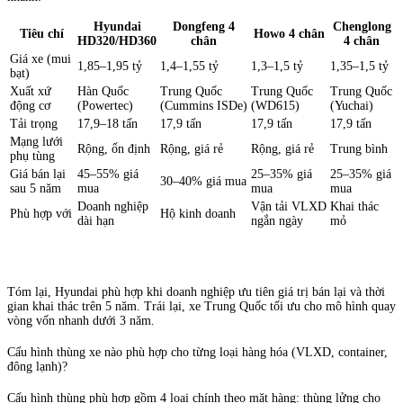
Hyundai
Dongfeng 4
Chenglong
Tiêu chí
Howo 4 chân
HD320/HD360
chân
4 chân
Giá xe (mui
1,85–1,95 tỷ
1,4–1,55 tỷ
1,3–1,5 tỷ
1,35–1,5 tỷ
bạt)
Xuất xứ
Hàn Quốc
Trung Quốc
Trung Quốc
Trung Quốc
động cơ
(Powertec)
(Cummins ISDe)
(WD615)
(Yuchai)
Tải trọng
17,9–18 tấn
17,9 tấn
17,9 tấn
17,9 tấn
Mạng lưới
Rộng, ổn định
Rộng, giá rẻ
Rộng, giá rẻ
Trung bình
phụ tùng
Giá bán lại
45–55% giá
25–35% giá
25–35% giá
30–40% giá mua
sau 5 năm
mua
mua
mua
Doanh nghiệp
Vận tải VLXD
Khai thác
Phù hợp với
Hộ kinh doanh
dài hạn
ngắn ngày
mỏ
Tóm lại, Hyundai phù hợp khi doanh nghiệp ưu tiên giá trị bán lại và thời
gian khai thác trên 5 năm. Trái lại, xe Trung Quốc tối ưu cho mô hình quay
vòng vốn nhanh dưới 3 năm.
Cấu hình thùng xe nào phù hợp cho từng loại hàng hóa (VLXD, container,
đông lạnh)?
Cấu hình thùng phù hợp gồm 4 loại chính theo mặt hàng: thùng lửng cho