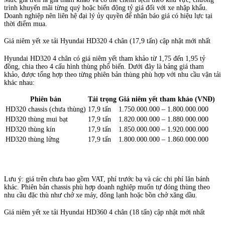
trình khuyến mãi từng quý hoặc biến động tỷ giá đối với xe nhập khẩu.
Doanh nghiệp nên liên hệ đại lý ủy quyền để nhận báo giá có hiệu lực tại
thời điểm mua.
Giá niêm yết xe tải Hyundai HD320 4 chân (17,9 tấn) cập nhật mới nhất
Hyundai HD320 4 chân có giá niêm yết tham khảo từ 1,75 đến 1,95 tỷ
đồng, chia theo 4 cấu hình thùng phổ biến. Dưới đây là bảng giá tham
khảo, được tổng hợp theo từng phiên bản thùng phù hợp với nhu cầu vận tải
khác nhau:
Phiên bản
Tải trọng
Giá niêm yết tham khảo (VNĐ)
HD320 chassis (chưa thùng)
17,9 tấn
1.750.000.000 – 1.800.000.000
HD320 thùng mui bạt
17,9 tấn
1.820.000.000 – 1.880.000.000
HD320 thùng kín
17,9 tấn
1.850.000.000 – 1.920.000.000
HD320 thùng lửng
17,9 tấn
1.800.000.000 – 1.860.000.000
Lưu ý: giá trên chưa bao gồm VAT, phí trước bạ và các chi phí lăn bánh
khác. Phiên bản chassis phù hợp doanh nghiệp muốn tự đóng thùng theo
nhu cầu đặc thù như chở xe máy, đông lạnh hoặc bồn chở xăng dầu.
Giá niêm yết xe tải Hyundai HD360 4 chân (18 tấn) cập nhật mới nhất