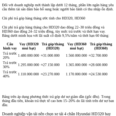
Đối với doanh nghiệp mới thành lập dưới 12 tháng, phần lớn ngân hàng yêu
cầu thêm tài sản đảm bảo bổ sung hoặc người bảo lãnh có thu nhập ổn định.
Chi phí trả góp hàng tháng ước tính cho HD320, HD360
Chi phí trả góp hàng tháng cho HD320 dao động 22–30 triệu đồng và
HD360 dao động 24–32 triệu đồng, tùy mức trả trước và thời hạn vay.
Bảng dưới minh họa với lãi suất cố định 9,5%/năm và thời hạn 60 tháng:
Cấu
Vay (HD320
Trả góp/tháng
Vay (HD360
Trả góp/tháng
hình vay
mui bạt)
(HD320)
mui bạt)
(HD360)
Trả trước
1.480.000.000
≈31.000.000
1.560.000.000
≈32.700.000
20%
Trả trước
1.295.000.000
≈27.150.000
1.365.000.000
≈28.600.000
30%
Trả trước
1.110.000.000
≈23.270.000
1.170.000.000
≈24.530.000
40%
Bảng trên áp dụng phương thức trả góp dư nợ giảm dần (gốc đều). Trong
tháng đầu tiên, khoản trả thực tế cao hơn 15–20% do lãi tính trên dư nợ ban
đầu.
Doanh nghiệp vận tải nên chọn xe tải 4 chân Hyundai HD320 hay