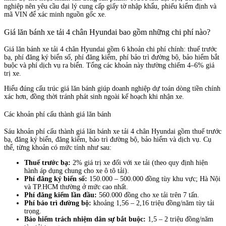
nghiệp nên yêu cầu đại lý cung cấp giấy tờ nhập khẩu, phiếu kiểm định và
mã VIN để xác minh nguồn gốc xe.
Giá lăn bánh xe tải 4 chân Hyundai bao gồm những chi phí nào?
Giá lăn bánh xe tải 4 chân Hyundai gồm 6 khoản chi phí chính: thuế trước
bạ, phí đăng ký biển số, phí đăng kiểm, phí bảo trì đường bộ, bảo hiểm bắt
buộc và phí dịch vụ ra biển. Tổng các khoản này thường chiếm 4–6% giá
trị xe.
Hiểu đúng cấu trúc giá lăn bánh giúp doanh nghiệp dự toán dòng tiền chính
xác hơn, đồng thời tránh phát sinh ngoài kế hoạch khi nhận xe.
Các khoản phí cấu thành giá lăn bánh
Sáu khoản phí cấu thành giá lăn bánh xe tải 4 chân Hyundai gồm thuế trước
bạ, đăng ký biển, đăng kiểm, bảo trì đường bộ, bảo hiểm và dịch vụ. Cụ
thể, từng khoản có mức tính như sau:
Thuế trước bạ:
2% giá trị xe đối với xe tải (theo quy định hiện
hành áp dụng chung cho xe ô tô tải).
Phí đăng ký biển số:
150.000 – 500.000 đồng tùy khu vực; Hà Nội
và TP.HCM thường ở mức cao nhất.
Phí đăng kiểm lần đầu:
560.000 đồng cho xe tải trên 7 tấn.
Phí bảo trì đường bộ:
khoảng 1,56 – 2,16 triệu đồng/năm tùy tải
trọng.
Bảo hiểm trách nhiệm dân sự bắt buộc:
1,5 – 2 triệu đồng/năm