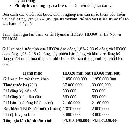
tùy tải trọng.
Phí dịch vụ đăng ký, ra biển:
2 – 5 triệu đồng tại đại lý.
Bên cạnh các khoản bắt buộc, doanh nghiệp nên cân nhắc thêm bảo hiểm
vật chất tự nguyện (1,2–1,8% giá trị xe/năm) để bảo vệ tài sản trước rủi ro
va chạm, cháy nổ.
Tính nhanh giá lăn bánh xe tải Hyundai HD320, HD360 tại Hà Nội và
TP.HCM
Giá lăn bánh ước tính của HD320 dao động 1,82–2,03 tỷ đồng và HD360
dao động 1,93–2,18 tỷ đồng, tùy phiên bản thùng và khu vực đăng ký.
Bảng dưới minh họa tổng chi phí cho phiên bản thùng mui bạt phổ biến
nhất:
Hạng mục
HD320 mui bạt
HD360 mui bạt
Giá xe niêm yết tham khảo
1.850.000.000
1.950.000.000
Thuế trước bạ (2%)
37.000.000
39.000.000
Phí đăng ký biển số
500.000
500.000
Phí đăng kiểm lần đầu
560.000
560.000
Phí bảo trì đường bộ (1 năm)
2.160.000
2.160.000
Bảo hiểm TNDS bắt buộc (1 năm)
1.870.000
2.000.000
Phí dịch vụ ra biển
3.000.000
3.000.000
Tổng giá lăn bánh ước tính
≈1.895.090.000
≈1.997.220.000