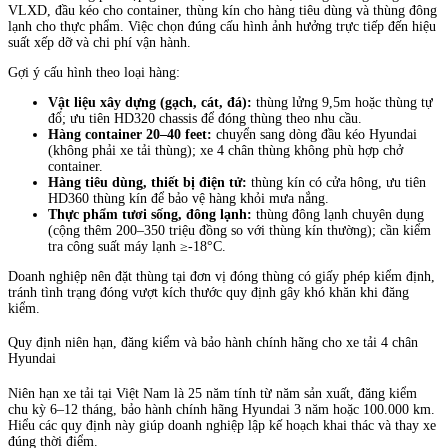
VLXD, đầu kéo cho container, thùng kín cho hàng tiêu dùng và thùng đông
lạnh cho thực phẩm. Việc chọn đúng cấu hình ảnh hưởng trực tiếp đến hiệu
suất xếp dỡ và chi phí vận hành.
Gợi ý cấu hình theo loại hàng:
Vật liệu xây dựng (gạch, cát, đá):
thùng lửng 9,5m hoặc thùng tự
đổ; ưu tiên HD320 chassis để đóng thùng theo nhu cầu.
Hàng container 20–40 feet:
chuyển sang dòng đầu kéo Hyundai
(không phải xe tải thùng); xe 4 chân thùng không phù hợp chở
container.
Hàng tiêu dùng, thiết bị điện tử:
thùng kín có cửa hông, ưu tiên
HD360 thùng kín để bảo vệ hàng khỏi mưa nắng.
Thực phẩm tươi sống, đông lạnh:
thùng đông lạnh chuyên dụng
(cộng thêm 200–350 triệu đồng so với thùng kín thường); cần kiểm
tra công suất máy lạnh ≥-18°C.
Doanh nghiệp nên đặt thùng tại đơn vị đóng thùng có giấy phép kiểm định,
tránh tình trạng đóng vượt kích thước quy định gây khó khăn khi đăng
kiểm.
Quy định niên hạn, đăng kiểm và bảo hành chính hãng cho xe tải 4 chân
Hyundai
Niên hạn xe tải tại Việt Nam là 25 năm tính từ năm sản xuất, đăng kiểm
chu kỳ 6–12 tháng, bảo hành chính hãng Hyundai 3 năm hoặc 100.000 km.
Hiểu các quy định này giúp doanh nghiệp lập kế hoạch khai thác và thay xe
đúng thời điểm.