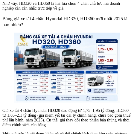
Như vậy, HD320 và HD360 là hai lựa chọn 4 chân chủ lực mà doanh
nghiệp cần cân nhắc trực tiếp về giá.
Bảng giá xe tải 4 chân Hyundai HD320, HD360 mới nhất 2025 là
bao nhiêu?
Giá xe tải 4 chân Hyundai HD320 dao động từ 1,75–1,95 tỷ đồng, HD360
từ 1,85–2,1 tỷ đồng (giá niêm yết tại đại lý chính hãng, chưa bao gồm thuế
phí lăn bánh, năm 2025). Cụ thể, giá thay đổi theo phiên bản thùng và thời
điểm chính sách của hãng.
Mức giá trên là giá tham khảo và có thể chênh lệch theo khu vực, chương