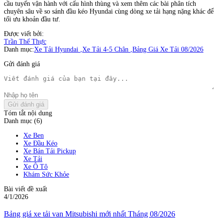
cầu tuyến vận hành với cấu hình thùng và xem thêm các bài phân tích
chuyên sâu về so sánh đầu kéo Hyundai cùng dòng xe tải hạng nặng khác để
tối ưu khoản đầu tư.
Được viết bởi:
Trần Thế Thực
Danh mục:
Xe Tải Hyundai
,
Xe Tải 4-5 Chân
,
Bảng Giá Xe Tải 08/2026
Gửi đánh giá
Gửi đánh giá
Tóm tắt nội dung
Danh mục (6)
Xe Ben
Xe Đầu Kéo
Xe Bán Tải Pickup
Xe Tải
Xe Ô Tô
Khám Sức Khỏe
Bài viết đề xuất
4/1/2026
Bảng giá xe tải van Mitsubishi mới nhất Tháng 08/2026