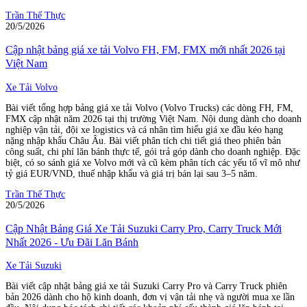
Trần Thế Thực
20/5/2026
Cập nhật bảng giá xe tải Volvo FH, FM, FMX mới nhất 2026 tại
Việt Nam
Xe Tải Volvo
Bài viết tổng hợp bảng giá xe tải Volvo (Volvo Trucks) các dòng FH, FM,
FMX cập nhật năm 2026 tại thị trường Việt Nam. Nội dung dành cho doanh
nghiệp vận tải, đội xe logistics và cá nhân tìm hiểu giá xe đầu kéo hạng
nặng nhập khẩu Châu Âu. Bài viết phân tích chi tiết giá theo phiên bản
công suất, chi phí lăn bánh thực tế, gói trả góp dành cho doanh nghiệp. Đặc
biệt, có so sánh giá xe Volvo mới và cũ kèm phân tích các yếu tố vĩ mô như
tỷ giá EUR/VND, thuế nhập khẩu và giá trị bán lại sau 3–5 năm.
Trần Thế Thực
20/5/2026
Cập Nhật Bảng Giá Xe Tải Suzuki Carry Pro, Carry Truck Mới
Nhất 2026 - Ưu Đãi Lăn Bánh
Xe Tải Suzuki
Bài viết cập nhật bảng giá xe tải Suzuki Carry Pro và Carry Truck phiên
bản 2026 dành cho hộ kinh doanh, đơn vị vận tải nhẹ và người mua xe lần