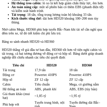
Hệ thống treo cabin:
lò xo lá kết hợp giảm chấn thủy lực, êm hơn.
An toàn nâng cấp:
một số phiên bản có thêm EBS (phanh điện tử)
và kiểm soát hành trình.
Tải trọng:
18 tấn, tổng trọng lượng toàn bộ khoảng 33 tấn.
Kích thước tổng thể:
dài hơn HD320 khoảng 100–200 mm tùy
thùng.
Nhờ cabin Mega, HD360 phù hợp tuyến Bắc–Nam khi tài xế cần nghỉ qua
đêm trên xe, từ đó tiết kiệm chi phí lưu trú.
Bảng so sánh nhanh HD320 và HD360
HD320 thắng về giá đầu tư ban đầu, HD360 tốt hơn về tiện nghi cabin và
tải trọng, cả hai tương đương về động cơ và hộp số. Bảng dưới giúp doanh
nghiệp đối chiếu nhanh các tiêu chí quyết định:
Tiêu chí
HD320
HD360
Tải trọng
17,9 tấn
18 tấn
Động cơ
Powertec 410PS
Powertec 410PS
Hộp số
ZF 12 cấp
ZF 12 cấp
Cabin
Tiêu chuẩn
Mega, có giường nằm
Hệ thống an toàn
ABS, phanh khí
ABS, EBS (tùy bản)
Giá tham khảo (mui
~1,85 tỷ
~1,95 tỷ
bạt)
Tuyến trung bình, nội
Tuyến đường dài Bắc–
Phù hợp với
tỉnh
Nam