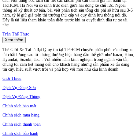
đầu. Nội dung bóc tách chi tiết các khoản phí cấu thành giá lăn bánh tại
TP.HCM, Hà Nội và so sánh trực diện giữa hai dòng xe chủ lực. Ngoài
thông số kỹ thuật cơ bản, bài viết phân tích sâu tổng chi phí sở hữu sau 3-5
năm, tỷ lệ giữ giá trên thị trường thứ cấp và quy định lưu thông nội đô.
Đây là tài liệu tham khảo toàn diện trước khi ra quyết định đầu tư xe tải
nhẹ.
Trần Thế Thực
Xem thêm
Thế Giới Xe Tải là đại lý uy tín tại TP.HCM chuyên phân phối các dòng xe
tải chất lượng cao từ những thương hiệu hàng đầu thế giới như Isuzu, Hino,
Hyundai, Suzuki, Jac... Với nhiều năm kinh nghiệm trong ngành vận tải,
chúng tôi cam kết mang đến cho khách hàng những sản phẩm xe tải đáng
tin cậy, hiệu suất vượt trội và phù hợp với mọi nhu cầu kinh doanh.
Giới Thiệu
Dịch Vụ Đồng Sơn
Dịch Vụ Đóng Thùng
Chính sách bảo mật
Chính sách mua hàng
Chính sách thanh toán
Chính sách bảo hành