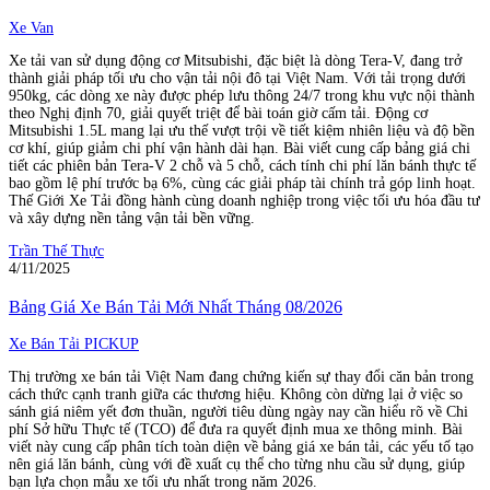
Xe Van
Xe tải van sử dụng động cơ Mitsubishi, đặc biệt là dòng Tera-V, đang trở
thành giải pháp tối ưu cho vận tải nội đô tại Việt Nam. Với tải trọng dưới
950kg, các dòng xe này được phép lưu thông 24/7 trong khu vực nội thành
theo Nghị định 70, giải quyết triệt để bài toán giờ cấm tải. Động cơ
Mitsubishi 1.5L mang lại ưu thế vượt trội về tiết kiệm nhiên liệu và độ bền
cơ khí, giúp giảm chi phí vận hành dài hạn. Bài viết cung cấp bảng giá chi
tiết các phiên bản Tera-V 2 chỗ và 5 chỗ, cách tính chi phí lăn bánh thực tế
bao gồm lệ phí trước bạ 6%, cùng các giải pháp tài chính trả góp linh hoạt.
Thế Giới Xe Tải đồng hành cùng doanh nghiệp trong việc tối ưu hóa đầu tư
và xây dựng nền tảng vận tải bền vững.
Trần Thế Thực
4/11/2025
Bảng Giá Xe Bán Tải Mới Nhất Tháng 08/2026
Xe Bán Tải PICKUP
Thị trường xe bán tải Việt Nam đang chứng kiến sự thay đổi căn bản trong
cách thức cạnh tranh giữa các thương hiệu. Không còn dừng lại ở việc so
sánh giá niêm yết đơn thuần, người tiêu dùng ngày nay cần hiểu rõ về Chi
phí Sở hữu Thực tế (TCO) để đưa ra quyết định mua xe thông minh. Bài
viết này cung cấp phân tích toàn diện về bảng giá xe bán tải, các yếu tố tạo
nên giá lăn bánh, cùng với đề xuất cụ thể cho từng nhu cầu sử dụng, giúp
bạn lựa chọn mẫu xe tối ưu nhất trong năm 2026.