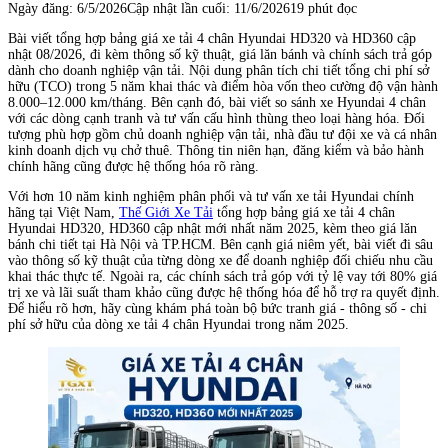
Ngày đăng:
6/5/2026
Cập nhật lần cuối:
11/6/2026
19 phút đọc
Bài viết tổng hợp bảng giá xe tải 4 chân Hyundai HD320 và HD360 cập
nhật 08/2026, đi kèm thông số kỹ thuật, giá lăn bánh và chính sách trả góp
dành cho doanh nghiệp vận tải. Nội dung phân tích chi tiết tổng chi phí sở
hữu (TCO) trong 5 năm khai thác và điểm hòa vốn theo cường độ vận hành
8.000–12.000 km/tháng. Bên cạnh đó, bài viết so sánh xe Hyundai 4 chân
với các dòng cạnh tranh và tư vấn cấu hình thùng theo loại hàng hóa. Đối
tượng phù hợp gồm chủ doanh nghiệp vận tải, nhà đầu tư đội xe và cá nhân
kinh doanh dịch vụ chở thuê. Thông tin niên hạn, đăng kiểm và bảo hành
chính hãng cũng được hệ thống hóa rõ ràng.
Với hơn 10 năm kinh nghiệm phân phối và tư vấn xe tải Hyundai chính
hãng tại Việt Nam,
Thế Giới Xe Tải
tổng hợp bảng giá xe tải 4 chân
Hyundai HD320, HD360 cập nhật mới nhất năm 2025, kèm theo giá lăn
bánh chi tiết tại Hà Nội và TP.HCM. Bên cạnh giá niêm yết, bài viết đi sâu
vào thông số kỹ thuật của từng dòng xe để doanh nghiệp đối chiếu nhu cầu
khai thác thực tế. Ngoài ra, các chính sách trả góp với tỷ lệ vay tới 80% giá
trị xe và lãi suất tham khảo cũng được hệ thống hóa để hỗ trợ ra quyết định.
Để hiểu rõ hơn, hãy cùng khám phá toàn bộ bức tranh giá - thông số - chi
phí sở hữu của dòng xe tải 4 chân Hyundai trong năm 2025.