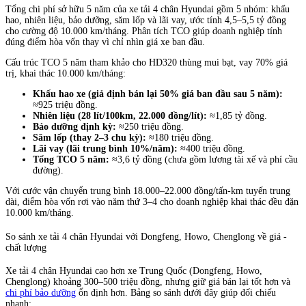
Tổng chi phí sở hữu 5 năm của xe tải 4 chân Hyundai gồm 5 nhóm: khấu
hao, nhiên liệu, bảo dưỡng, săm lốp và lãi vay, ước tính 4,5–5,5 tỷ đồng
cho cường độ 10.000 km/tháng. Phân tích TCO giúp doanh nghiệp tính
đúng điểm hòa vốn thay vì chỉ nhìn giá xe ban đầu.
Cấu trúc TCO 5 năm tham khảo cho HD320 thùng mui bạt, vay 70% giá
trị, khai thác 10.000 km/tháng:
Khấu hao xe (giả định bán lại 50% giá ban đầu sau 5 năm):
≈925 triệu đồng.
Nhiên liệu (28 lít/100km, 22.000 đồng/lít):
≈1,85 tỷ đồng.
Bảo dưỡng định kỳ:
≈250 triệu đồng.
Săm lốp (thay 2–3 chu kỳ):
≈180 triệu đồng.
Lãi vay (lãi trung bình 10%/năm):
≈400 triệu đồng.
Tổng TCO 5 năm:
≈3,6 tỷ đồng (chưa gồm lương tài xế và phí cầu
đường).
Với cước vận chuyển trung bình 18.000–22.000 đồng/tấn-km tuyến trung
dài, điểm hòa vốn rơi vào năm thứ 3–4 cho doanh nghiệp khai thác đều đặn
10.000 km/tháng.
So sánh xe tải 4 chân Hyundai với Dongfeng, Howo, Chenglong về giá -
chất lượng
Xe tải 4 chân Hyundai cao hơn xe Trung Quốc (Dongfeng, Howo,
Chenglong) khoảng 300–500 triệu đồng, nhưng giữ giá bán lại tốt hơn và
chi phí bảo dưỡng
ổn định hơn. Bảng so sánh dưới đây giúp đối chiếu
nhanh: