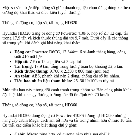
Việc so sánh trực tiếp thông số giúp doanh nghiệp chọn đúng dòng xe theo
cường độ khai thác và điều kiện tuyến đường.
Thông số động cơ, hộp số, tải trọng HD320
Hyundai HD320 trang bị động cơ Powertec 410PS, hộp số ZF 12 cấp, tải
trọng 17,9 tấn và kích thước thùng dài tới 9,7 mét. Dưới đây là các thông
số trọng yếu khi đánh giá khả năng khai thác:
Động cơ:
Powertec D6CC, 12.344cc, 6 xi-lanh thẳng hàng, công
suất 410 mã lực.
Hộp số:
ZF cơ 12 cấp tiến và 2 cấp lùi.
Tải trọng:
17,9 tấn; tổng trọng lượng toàn bộ khoảng 32,5 tấn.
Kích thước thùng:
9.700 x 2.350 x 800 mm (mui bạt).
An toàn:
ABS, phanh khí nén 2 dòng, chống cài số lùi nhầm.
Tiêu hao nhiên liệu tham khảo:
25–30 lít/100km tùy tải.
Mức tiêu hao này tương đối cạnh tranh trong nhóm xe Hàn cùng phân khúc,
đặc biệt khi xe chạy đường trường tốc độ ổn định 60–70 km/h.
Thông số động cơ, hộp số, tải trọng HD360
Hyundai HD360 dùng động cơ Powertec 410PS tương tự HD320 nhưng
nâng cấp cabin Mega, cách âm tốt hơn và tải trọng nhỉnh hơn ở mức 18 tấn.
Cụ thể, các điểm khác biệt đáng chú ý gồm:
Cabin Mega:
rộng hơn, có giường nằm phía sau ghế lái.