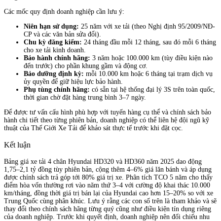
Các mốc quy định doanh nghiệp cần lưu ý:
Niên hạn sử dụng:
25 năm với xe tải (theo Nghị định 95/2009/NĐ-
CP và các văn bản sửa đổi).
Chu kỳ đăng kiểm:
24 tháng đầu mỗi 12 tháng, sau đó mỗi 6 tháng
cho xe tải kinh doanh.
Bảo hành chính hãng:
3 năm hoặc 100.000 km (tùy điều kiện nào
đến trước) cho phần khung gầm và động cơ.
Bảo dưỡng định kỳ:
mỗi 10.000 km hoặc 6 tháng tại trạm dịch vụ
ủy quyền để giữ hiệu lực bảo hành.
Phụ tùng chính hãng:
có sẵn tại hệ thống đại lý 3S trên toàn quốc,
thời gian chờ đặt hàng trung bình 3–7 ngày.
Để được tư vấn cấu hình phù hợp với tuyến hàng cụ thể và chính sách bảo
hành chi tiết theo từng phiên bản, doanh nghiệp có thể liên hệ đội ngũ kỹ
thuật của Thế Giới Xe Tải để khảo sát thực tế trước khi đặt cọc.
Kết luận
Bảng giá xe tải 4 chân Hyundai HD320 và HD360 năm 2025 dao động
1,75–2,1 tỷ đồng tùy phiên bản, cộng thêm 4–6% giá lăn bánh và áp dụng
được chính sách trả góp tới 80% giá trị xe. Phân tích TCO 5 năm cho thấy
điểm hòa vốn thường rơi vào năm thứ 3–4 với cường độ khai thác 10.000
km/tháng, đồng thời giá trị bán lại của Hyundai cao hơn 15–20% so với xe
Trung Quốc cùng phân khúc. Lưu ý rằng các con số trên là tham khảo và sẽ
thay đổi theo chính sách hãng từng quý cũng như điều kiện tín dụng riêng
của doanh nghiệp. Trước khi quyết định, doanh nghiệp nên đối chiếu nhu