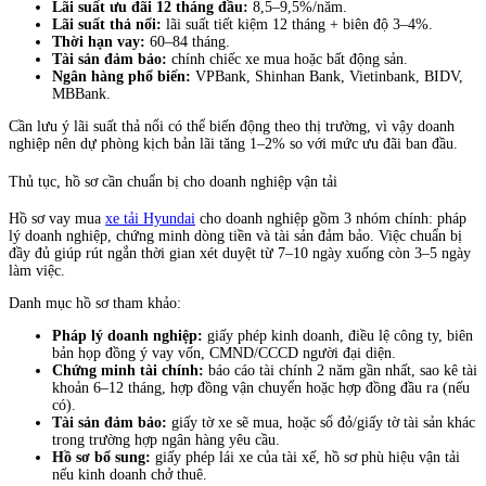
Lãi suất ưu đãi 12 tháng đầu:
8,5–9,5%/năm.
Lãi suất thả nổi:
lãi suất tiết kiệm 12 tháng + biên độ 3–4%.
Thời hạn vay:
60–84 tháng.
Tài sản đảm bảo:
chính chiếc xe mua hoặc bất động sản.
Ngân hàng phổ biến:
VPBank, Shinhan Bank, Vietinbank, BIDV,
MBBank.
Cần lưu ý lãi suất thả nổi có thể biến động theo thị trường, vì vậy doanh
nghiệp nên dự phòng kịch bản lãi tăng 1–2% so với mức ưu đãi ban đầu.
Thủ tục, hồ sơ cần chuẩn bị cho doanh nghiệp vận tải
Hồ sơ vay mua
xe tải Hyundai
cho doanh nghiệp gồm 3 nhóm chính: pháp
lý doanh nghiệp, chứng minh dòng tiền và tài sản đảm bảo. Việc chuẩn bị
đầy đủ giúp rút ngắn thời gian xét duyệt từ 7–10 ngày xuống còn 3–5 ngày
làm việc.
Danh mục hồ sơ tham khảo:
Pháp lý doanh nghiệp:
giấy phép kinh doanh, điều lệ công ty, biên
bản họp đồng ý vay vốn, CMND/CCCD người đại diện.
Chứng minh tài chính:
báo cáo tài chính 2 năm gần nhất, sao kê tài
khoản 6–12 tháng, hợp đồng vận chuyển hoặc hợp đồng đầu ra (nếu
có).
Tài sản đảm bảo:
giấy tờ xe sẽ mua, hoặc sổ đỏ/giấy tờ tài sản khác
trong trường hợp ngân hàng yêu cầu.
Hồ sơ bổ sung:
giấy phép lái xe của tài xế, hồ sơ phù hiệu vận tải
nếu kinh doanh chở thuê.