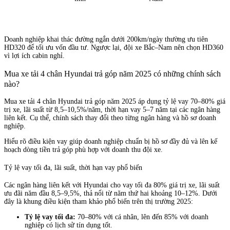
Doanh nghiệp khai thác đường ngắn dưới 200km/ngày thường ưu tiên
HD320 để tối ưu vốn đầu tư. Ngược lại, đội xe Bắc–Nam nên chọn HD360
vì lợi ích cabin nghỉ.
Mua xe tải 4 chân Hyundai trả góp năm 2025 có những chính sách
nào?
Mua xe tải 4 chân Hyundai trả góp năm 2025 áp dụng tỷ lệ vay 70–80% giá
trị xe, lãi suất từ 8,5–10,5%/năm, thời hạn vay 5–7 năm tại các ngân hàng
liên kết. Cụ thể, chính sách thay đổi theo từng ngân hàng và hồ sơ doanh
nghiệp.
Hiểu rõ điều kiện vay giúp doanh nghiệp chuẩn bị hồ sơ đầy đủ và lên kế
hoạch dòng tiền trả góp phù hợp với doanh thu đội xe.
Tỷ lệ vay tối đa, lãi suất, thời hạn vay phổ biến
Các ngân hàng liên kết với Hyundai cho vay tối đa 80% giá trị xe, lãi suất
ưu đãi năm đầu 8,5–9,5%, thả nổi từ năm thứ hai khoảng 10–12%. Dưới
đây là khung điều kiện tham khảo phổ biến trên thị trường 2025:
Tỷ lệ vay tối đa:
70–80% với cá nhân, lên đến 85% với doanh
nghiệp có lịch sử tín dụng tốt.