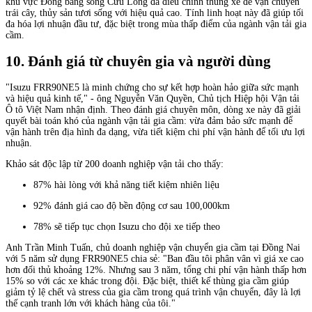
khu vực Đồng bằng sông Cửu Long đã điều chỉnh thùng xe để vận chuyển
trái cây, thủy sản tươi sống với hiệu quả cao. Tính linh hoạt này đã giúp tối
đa hóa lợi nhuận đầu tư, đặc biệt trong mùa thấp điểm của ngành vận tải gia
cầm.
10. Đánh giá từ chuyên gia và người dùng
"Isuzu FRR90NE5 là minh chứng cho sự kết hợp hoàn hảo giữa sức mạnh
và hiệu quả kinh tế," - ông Nguyễn Văn Quyền, Chủ tịch Hiệp hội Vận tải
Ô tô Việt Nam nhận định. Theo đánh giá chuyên môn, dòng xe này đã giải
quyết bài toán khó của ngành vận tải gia cầm: vừa đảm bảo sức mạnh để
vận hành trên địa hình đa dạng, vừa tiết kiệm chi phí vận hành để tối ưu lợi
nhuận.
Khảo sát độc lập từ 200 doanh nghiệp vận tải cho thấy:
87% hài lòng với khả năng tiết kiệm nhiên liệu
92% đánh giá cao độ bền động cơ sau 100,000km
78% sẽ tiếp tục chọn Isuzu cho đội xe tiếp theo
Anh Trần Minh Tuấn, chủ doanh nghiệp vận chuyển gia cầm tại Đồng Nai
với 5 năm sử dụng FRR90NE5 chia sẻ: "Ban đầu tôi phân vân vì giá xe cao
hơn đối thủ khoảng 12%. Nhưng sau 3 năm, tổng chi phí vận hành thấp hơn
15% so với các xe khác trong đội. Đặc biệt, thiết kế thùng gia cầm giúp
giảm tỷ lệ chết và stress của gia cầm trong quá trình vận chuyển, đây là lợi
thế cạnh tranh lớn với khách hàng của tôi."