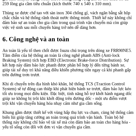
259 lồng gia cầm tiêu chuẩn (kích thước 740 x 540 x 310 mm).
Thùng xe được chế tạo với sàn inox 304 chống gỉ, vách ngăn bằng sắt hộp
chắc chắn và hệ thống rãnh thoát nước thông minh. Thiết kế này không chỉ
đảm bảo sự an toàn cho gia cầm trong quá trình vận chuyển mà còn giúp
việc vệ sinh sau mỗi chuyến hàng trở nên dễ dàng hơn.
6. Công nghệ và an toàn
An toàn là yếu tố then chốt được Isuzu chú trọng trên dòng xe FRR90NE5.
Tâm điểm của hệ thống an toàn là công nghệ phanh ABS (Anti-lock
Braking System) tích hợp EBD (Electronic Brake-force Distribution). Sự
kết hợp này đảm bảo lực phanh được phân bổ hợp lý đến từng bánh xe,
giúp tài xế duy trì khả năng điều khiển phương tiện ngay cả khi phanh gấp
trên đường trơn trượt.
Khi di chuyển trên địa hình khó khăn, hệ thống TCS (Traction Control
System) sẽ tự động can thiệp khi phát hiện bánh xe trượt, đảm bảo lực kéo
tối ưu trong mọi điều kiện. Đặc biệt, tính năng hỗ trợ khởi hành ngang dốc
giúp xe không bị trôi khi khởi động trên đường dốc - một ưu điểm vượt
trội khi vận chuyển hàng hóa nhạy cảm như gia cầm sống.
Khung gầm được thiết kế với vùng hấp thụ lực va chạm, cùng hệ thống cảm
biến lùi giúp tăng cường an toàn trong quá trình vận hành. Toàn bộ hệ
thống này không chỉ bảo vệ tài xế mà còn đảm bảo an toàn cho hàng hóa -
yếu tố sống còn đối với đơn vị vận chuyển gia cầm.