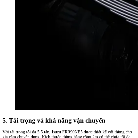
5. Tải trọng và khả năng vận chuyển
Với tải trọng tối đa 5.5 tấn, Isuzu FRR90NE5 được thiết kế với thùng chở
gia cầm chuyên dụng. Kích thước thùng hàng rộng 2m có thể chứa tối đa