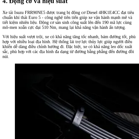
4. Động cơ và hiệu suất
Xe tải Isuzu FRR90NE5 được trang bị động cơ Diesel 4HK1E4CC đạt tiêu
chuẩn khí thải Euro 5 - công nghệ tiên tiến giúp xe vận hành mạnh mẽ và
tiết kiệm nhiên liệu. Động cơ sản sinh công suất lên đến 190 mã lực cùng
mô-men xoắn cực đại 510 Nm, mang lại khả năng vận hành ấn tượng.
Với hiệu suất vượt trội, xe có khả năng tăng tốc nhanh, bám đường tốt, phù
hợp với nhiều loại địa hình. Hệ thống lái trợ lực thủy lực giúp người điều
khiển dễ dàng điều chỉnh hướng đi. Đặc biệt, xe có khả năng leo dốc xuất
sắc, phù hợp với các địa hình đa dạng từ đường bằng phẳng đến đường đồi
núi.