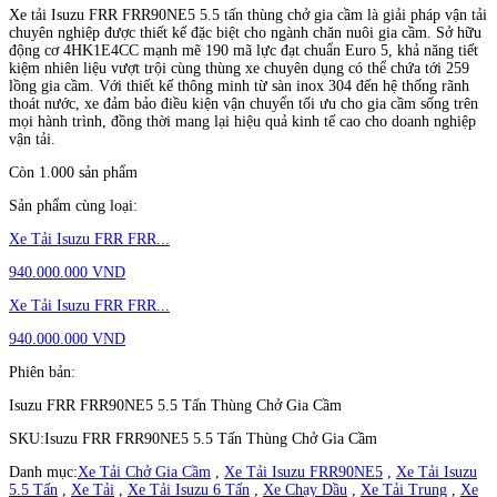
Xe tải Isuzu FRR FRR90NE5 5.5 tấn thùng chở gia cầm là giải pháp vận tải
chuyên nghiệp được thiết kế đặc biệt cho ngành chăn nuôi gia cầm. Sở hữu
động cơ 4HK1E4CC mạnh mẽ 190 mã lực đạt chuẩn Euro 5, khả năng tiết
kiệm nhiên liệu vượt trội cùng thùng xe chuyên dụng có thể chứa tới 259
lồng gia cầm. Với thiết kế thông minh từ sàn inox 304 đến hệ thống rãnh
thoát nước, xe đảm bảo điều kiện vận chuyển tối ưu cho gia cầm sống trên
mọi hành trình, đồng thời mang lại hiệu quả kinh tế cao cho doanh nghiệp
vận tải.
Còn 1.000 sản phẩm
Sản phẩm cùng loại:
Xe Tải Isuzu FRR FRR...
940.000.000 VND
Xe Tải Isuzu FRR FRR...
940.000.000 VND
Phiên bản:
Isuzu FRR FRR90NE5 5.5 Tấn Thùng Chở Gia Cầm
SKU:
Isuzu FRR FRR90NE5 5.5 Tấn Thùng Chở Gia Cầm
Danh mục:
Xe Tải Chở Gia Cầm
,
Xe Tải Isuzu FRR90NE5
,
Xe Tải Isuzu
5.5 Tấn
,
Xe Tải
,
Xe Tải Isuzu 6 Tấn
,
Xe Chạy Dầu
,
Xe Tải Trung
,
Xe