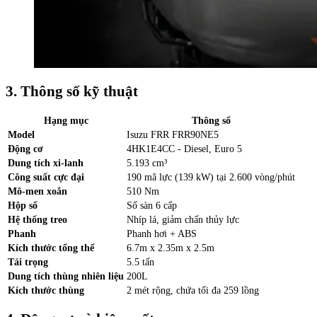
3. Thông số kỹ thuật
Hạng mục
Thông số
Model
Isuzu FRR FRR90NE5
Động cơ
4HK1E4CC - Diesel, Euro 5
Dung tích xi-lanh
5.193 cm³
Công suất cực đại
190 mã lực (139 kW) tại 2.600 vòng/phút
Mô-men xoắn
510 Nm
Hộp số
Số sàn 6 cấp
Hệ thống treo
Nhíp lá, giảm chấn thủy lực
Phanh
Phanh hơi + ABS
Kích thước tổng thể
6.7m x 2.35m x 2.5m
Tải trọng
5.5 tấn
Dung tích thùng nhiên liệu
200L
Kích thước thùng
2 mét rộng, chứa tối đa 259 lồng