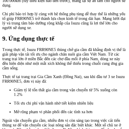
100.000km (tùy điều kiện nào đến trước), mang lại sự an tâm cho người sử
dụng.
Chi phí bảo trì hợp lý cùng với hệ thống phụ tùng dễ thay thế là những yếu
tố giúp FRR90NE5 trở thành lựa chọn kinh tế trong dài hạn. Mạng lưới đại
lý và trung tâm bảo dưỡng rộng khắp của Isuzu cũng là lợi thế lớn cho
người sử dụng xe.
9. Ứng dụng thực tế
Trong thực tế, Isuzu FRR90NE5 thùng chở gia cầm đã khẳng định vị thế là
giải pháp vận tải tối ưu cho ngành chăn nuôi gia cầm Việt Nam. Từ các
trang trại lớn ở miền Bắc đến các chợ đầu mối ở phía Nam, dòng xe này
đều hiện diện như một mắt xích không thể thiếu trong chuỗi cung ứng gia
cầm sống.
Thực tế tại trang trại Gia Cầm Xanh (Đồng Nai), sau khi đầu tư 3 xe Isuzu
FRR90NE5, đơn vị này đã:
Giảm tỷ lệ tổn thất gia cầm trong vận chuyển từ 5% xuống còn
1.2%
Tối ưu chi phí vận hành nhờ tiết kiệm nhiên liệu
Mở rộng phạm vi phân phối đến các tỉnh xa hơn
Ngoài vận chuyển gia cầm, nhiều đơn vị còn sáng tạo trong việc cải tiến
thùng xe để vận chuyển các loại nông sản đặc biệt khác. Một số chủ xe ở