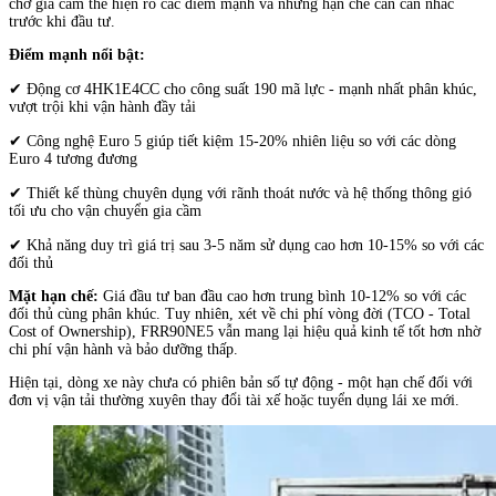
chở gia cầm thể hiện rõ các điểm mạnh và những hạn chế cần cân nhắc
trước khi đầu tư.
Điểm mạnh nổi bật:
✔ Động cơ 4HK1E4CC cho công suất 190 mã lực - mạnh nhất phân khúc,
vượt trội khi vận hành đầy tải
✔ Công nghệ Euro 5 giúp tiết kiệm 15-20% nhiên liệu so với các dòng
Euro 4 tương đương
✔ Thiết kế thùng chuyên dụng với rãnh thoát nước và hệ thống thông gió
tối ưu cho vận chuyển gia cầm
✔ Khả năng duy trì giá trị sau 3-5 năm sử dụng cao hơn 10-15% so với các
đối thủ
Mặt hạn chế:
Giá đầu tư ban đầu cao hơn trung bình 10-12% so với các
đối thủ cùng phân khúc. Tuy nhiên, xét về chi phí vòng đời (TCO - Total
Cost of Ownership), FRR90NE5 vẫn mang lại hiệu quả kinh tế tốt hơn nhờ
chi phí vận hành và bảo dưỡng thấp.
Hiện tại, dòng xe này chưa có phiên bản số tự động - một hạn chế đối với
đơn vị vận tải thường xuyên thay đổi tài xế hoặc tuyển dụng lái xe mới.