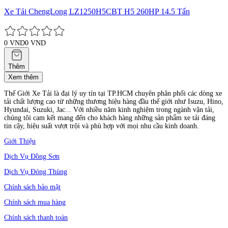
Xe Tải ChengLong LZ1250H5CBT H5 260HP 14.5 Tấn
0 VND
0 VND
Thêm
Xem thêm
Thế Giới Xe Tải là đại lý uy tín tại TP.HCM chuyên phân phối các dòng xe
tải chất lượng cao từ những thương hiệu hàng đầu thế giới như Isuzu, Hino,
Hyundai, Suzuki, Jac... Với nhiều năm kinh nghiệm trong ngành vận tải,
chúng tôi cam kết mang đến cho khách hàng những sản phẩm xe tải đáng
tin cậy, hiệu suất vượt trội và phù hợp với mọi nhu cầu kinh doanh.
Giới Thiệu
Dịch Vụ Đồng Sơn
Dịch Vụ Đóng Thùng
Chính sách bảo mật
Chính sách mua hàng
Chính sách thanh toán