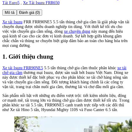
Tải Euro5
,
Xe Tải Isuzu FRR650
Mô tả
Đánh giá (0)
Xe tải Isuzu
FRR FRR90NE5 5.5 tấn thùng chở gia cầm là giải pháp vận tải
chuyên dụng được nhiều doanh nghiệp tin dùng. Với thiết kế tối ưu cho
việc vận chuyển gia cầm sống, dòng
xe chuyên dụng
này mang đến hiệu
quả kinh tế cao cho các đơn vị kinh doanh. Sự kết hợp giữa khung gầm
chắc chắn và thùng xe chuyên biệt giúp đảm bảo an toàn cho hàng hóa trên
mọi cung đường.
1. Giới thiệu chung
Xe tải Isuzu FRR90NE5
5.5 tấn thùng chở gia cầm thuộc phân khúc
xe tải
chở gia cầm
thương mại Isuzu, được sản xuất bởi Isuzu Việt Nam. Dòng xe
này được thiết kế đặc biệt phục vụ cho phân khúc xe tải chở hàng nông sản
và vận chuyển gia cầm sống. Đối tượng khách hàng chính là các công ty
vận tải, trang trại chăn nuôi gia cầm, thương lái và chợ đầu mối gia cầm.
Sản phẩm nổi bật với những ưu điểm vượt trội: tiết kiệm nhiên liệu, động
cơ mạnh mẽ, tải trọng lớn và thùng chở gia cầm được thiết kế tối ưu. Trong
phân khúc xe tải 5.5 tấn, FRR90NE5 cạnh tranh trực tiếp với các đối thủ
như Xe tải Hino 5 tấn, Hyundai Mighty 110S và Fuso Canter 6.5 tấn.