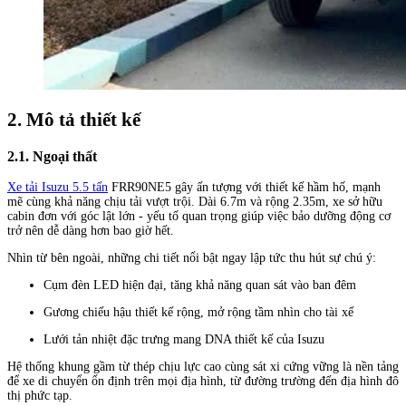
2. Mô tả thiết kế
2.1. Ngoại thất
Xe tải Isuzu 5.5 tấn
FRR90NE5 gây ấn tượng với thiết kế hầm hố, mạnh
mẽ cùng khả năng chịu tải vượt trội. Dài 6.7m và rộng 2.35m, xe sở hữu
cabin đơn với góc lật lớn - yếu tố quan trọng giúp việc bảo dưỡng động cơ
trở nên dễ dàng hơn bao giờ hết.
Nhìn từ bên ngoài, những chi tiết nổi bật ngay lập tức thu hút sự chú ý:
Cụm đèn LED hiện đại, tăng khả năng quan sát vào ban đêm
Gương chiếu hậu thiết kế rộng, mở rộng tầm nhìn cho tài xế
Lưới tản nhiệt đặc trưng mang DNA thiết kế của Isuzu
Hệ thống khung gầm từ thép chịu lực cao cùng sát xi cứng vững là nền tảng
để xe di chuyển ổn định trên mọi địa hình, từ đường trường đến địa hình đô
thị phức tạp.