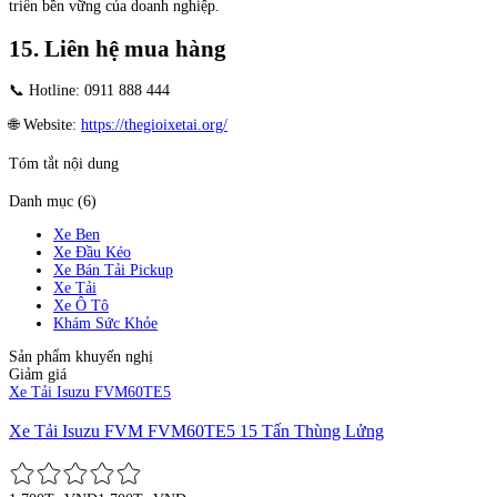
triển bền vững của doanh nghiệp.
15. Liên hệ mua hàng
📞 Hotline: 0911 888 444
🌐 Website:
https://thegioixetai.org/
Tóm tắt nội dung
Danh mục (6)
Xe Ben
Xe Đầu Kéo
Xe Bán Tải Pickup
Xe Tải
Xe Ô Tô
Khám Sức Khỏe
Sản phẩm khuyến nghị
Giảm giá
Xe Tải Isuzu FVM60TE5
Xe Tải Isuzu FVM FVM60TE5 15 Tấn Thùng Lửng