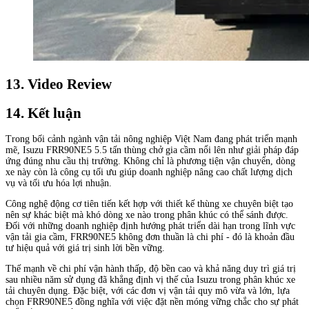
13. Video Review
14. Kết luận
Trong bối cảnh ngành vận tải nông nghiệp Việt Nam đang phát triển mạnh
mẽ, Isuzu FRR90NE5 5.5 tấn thùng chở gia cầm nổi lên như giải pháp đáp
ứng đúng nhu cầu thị trường. Không chỉ là phương tiện vận chuyển, dòng
xe này còn là công cụ tối ưu giúp doanh nghiệp nâng cao chất lượng dịch
vụ và tối ưu hóa lợi nhuận.
Công nghệ động cơ tiên tiến kết hợp với thiết kế thùng xe chuyên biệt tạo
nên sự khác biệt mà khó dòng xe nào trong phân khúc có thể sánh được.
Đối với những doanh nghiệp định hướng phát triển dài hạn trong lĩnh vực
vận tải gia cầm, FRR90NE5 không đơn thuần là chi phí - đó là khoản đầu
tư hiệu quả với giá trị sinh lời bền vững.
Thế mạnh về chi phí vận hành thấp, độ bền cao và khả năng duy trì giá trị
sau nhiều năm sử dụng đã khẳng định vị thế của Isuzu trong phân khúc xe
tải chuyên dụng. Đặc biệt, với các đơn vị vận tải quy mô vừa và lớn, lựa
chọn FRR90NE5 đồng nghĩa với việc đặt nền móng vững chắc cho sự phát