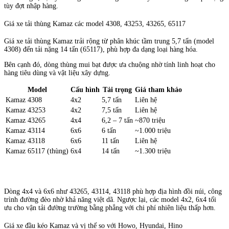
tùy đợt nhập hàng.
Giá xe tải thùng Kamaz các model 4308, 43253, 43265, 65117
Giá xe tải thùng Kamaz trải rộng từ phân khúc tầm trung 5,7 tấn (model
4308) đến tải nặng 14 tấn (65117), phù hợp đa dạng loại hàng hóa.
Bên cạnh đó, dòng thùng mui bạt được ưa chuộng nhờ tính linh hoạt cho
hàng tiêu dùng và vật liệu xây dựng.
Model
Cấu hình
Tải trọng
Giá tham khảo
Kamaz 4308
4x2
5,7 tấn
Liên hệ
Kamaz 43253
4x2
7,5 tấn
Liên hệ
Kamaz 43265
4x4
6,2 – 7 tấn
~870 triệu
Kamaz 43114
6x6
6 tấn
~1.000 triệu
Kamaz 43118
6x6
11 tấn
Liên hệ
Kamaz 65117 (thùng)
6x4
14 tấn
~1.300 triệu
Dòng 4x4 và 6x6 như 43265, 43114, 43118 phù hợp địa hình đồi núi, công
trình đường đèo nhờ khả năng việt dã. Ngược lại, các model 4x2, 6x4 tối
ưu cho vận tải đường trường bằng phẳng với chi phí nhiên liệu thấp hơn.
Giá xe đầu kéo Kamaz và vị thế so với Howo, Hyundai, Hino