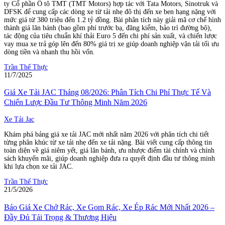
ty Cổ phần Ô tô TMT (TMT Motors) hợp tác với Tata Motors, Sinotruk và
DFSK để cung cấp các dòng xe từ tải nhẹ đô thị đến xe ben hạng nặng với
mức giá từ 380 triệu đến 1.2 tỷ đồng. Bài phân tích này giải mã cơ chế hình
thành giá lăn bánh (bao gồm phí trước bạ, đăng kiểm, bảo trì đường bộ),
tác động của tiêu chuẩn khí thải Euro 5 đến chi phí sản xuất, và chiến lược
vay mua xe trả góp lên đến 80% giá trị xe giúp doanh nghiệp vận tải tối ưu
dòng tiền và nhanh thu hồi vốn.
Trần Thế Thực
11/7/2025
Giá Xe Tải JAC Tháng 08/2026: Phân Tích Chi Phí Thực Tế Và
Chiến Lược Đầu Tư Thông Minh Năm 2026
Xe Tải Jac
Khám phá bảng giá xe tải JAC mới nhất năm 2026 với phân tích chi tiết
từng phân khúc từ xe tải nhẹ đến xe tải nặng. Bài viết cung cấp thông tin
toàn diện về giá niêm yết, giá lăn bánh, ưu nhược điểm tài chính và chính
sách khuyến mãi, giúp doanh nghiệp đưa ra quyết định đầu tư thông minh
khi lựa chọn xe tải JAC.
Trần Thế Thực
21/5/2026
Báo Giá Xe Chở Rác, Xe Gom Rác, Xe Ép Rác Mới Nhất 2026 –
Đầy Đủ Tải Trọng & Thương Hiệu