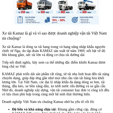
Xe tải Kamaz là gì và vì sao được doanh nghiệp vận tải Việt Nam
ưa chuộng?
Xe tải Kamaz là dòng xe tải hạng trung và hạng nặng nhập khẩu nguyên
chiếc từ Nga, do tập đoàn KAMAZ sản xuất từ năm 1969, nổi bật về độ
bền khung gầm, sức tải lớn và động cơ chịu tải đường dài.
Tiếp nối định nghĩa, hãy xem cụ thể những đặc điểm khiến Kamaz được
lòng chủ xe Việt.
KAMAZ phát triển dải sản phẩm rất rộng, từ tải nhẹ linh hoạt đến tải nặng
chuyên dụng, giúp đáp ứng gần như mọi nhu cầu vận tải hàng hóa khối
lượng lớn. Tại Việt Nam, các đại lý nhập khẩu đa dạng dòng xe ben, tải
thùng, đầu kéo, xe bồn xăng dầu, xe tưới nước rửa đường và xe gắn cẩu.
Nhờ đó, doanh nghiệp xây dựng, vận tải container hay đơn vị công ích đều
có lựa chọn phù hợp trong cùng một hệ sinh thái thương hiệu.
Doanh nghiệp Việt Nam ưa chuộng Kamaz nhờ ba yếu tố cốt lõi:
Độ bền và khả năng chịu tải:
Khung gầm cứng cáp, động cơ