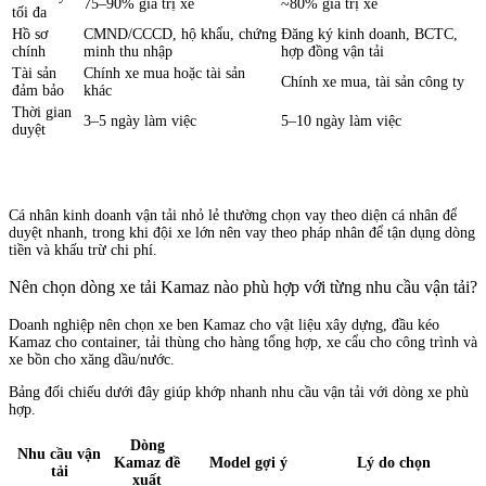
75–90% giá trị xe
~80% giá trị xe
tối đa
Hồ sơ
CMND/CCCD, hộ khẩu, chứng
Đăng ký kinh doanh, BCTC,
chính
minh thu nhập
hợp đồng vận tải
Tài sản
Chính xe mua hoặc tài sản
Chính xe mua, tài sản công ty
đảm bảo
khác
Thời gian
3–5 ngày làm việc
5–10 ngày làm việc
duyệt
Cá nhân kinh doanh vận tải nhỏ lẻ thường chọn vay theo diện cá nhân để
duyệt nhanh, trong khi đội xe lớn nên vay theo pháp nhân để tận dụng dòng
tiền và khấu trừ chi phí.
Nên chọn dòng xe tải Kamaz nào phù hợp với từng nhu cầu vận tải?
Doanh nghiệp nên chọn xe ben Kamaz cho vật liệu xây dựng, đầu kéo
Kamaz cho container, tải thùng cho hàng tổng hợp, xe cẩu cho công trình và
xe bồn cho xăng dầu/nước.
Bảng đối chiếu dưới đây giúp khớp nhanh nhu cầu vận tải với dòng xe phù
hợp.
Dòng
Nhu cầu vận
Kamaz đề
Model gợi ý
Lý do chọn
tải
xuất