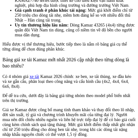
KAMAZ-740 series được thiết kế cho điều kiện vận hành khắc
nghiệt, phù hợp địa hình công trường và đường trường Việt Nam.
Giá cạnh tranh ở phân khúc tải nặng:
Mức giá khởi điểm chỉ từ
250 triệu cho dòng tải nhẹ, mềm hơn đáng kể so với nhiều đối thủ
Nhật – Hàn cùng tải trọng.
Uy tín thương hiệu lâu năm:
Dòng Kamaz 43265 (4x4) từng được
quân đội Việt Nam tin dùng, củng cố niềm tin về độ bền cho người
mua dân dụng.
Hiểu được vị thế thương hiệu, bước tiếp theo là nắm rõ bảng giá cụ thể
từng dòng để chọn đúng phân khúc.
Bảng giá xe tải Kamaz mới nhất 2026 cập nhật theo từng dòng là
bao nhiêu?
Có 4 nhóm giá
xe tải
Kamaz 2026 chính: xe ben, xe tải thùng, xe đầu kéo
và xe gắn cẩu, phân loại theo công năng và cấu hình cầu (4x2, 4x4, 6x4,
6x6, 8x4).
Để dễ tra cứu, dưới đây là bảng giá từng nhóm theo model phổ biến nhất
trên thị trường.
Giá xe Kamaz được công bố mang tính tham khảo và thay đổi theo lô nhập,
đời sản xuất, tỷ giá và chương trình khuyến mãi của từng đại lý. Người
mua nên đối chiếu nhiều nguồn và liên hệ trực tiếp đại lý để có báo giá cuối
cùng kèm chính sách quà tặng tháng. Mức giá khởi điểm thấp nhất ghi nhận
chỉ từ 250 triệu đồng cho dòng ben tải nhẹ, trong khi các dòng tải nặng
nhập khẩu nguyên chiếc có thể vượt 1,5 tỷ đồng.