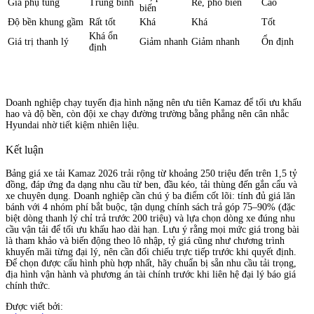
Giá phụ tùng
Trung bình
Rẻ, phổ biến
Cao
biến
Độ bền khung gầm
Rất tốt
Khá
Khá
Tốt
Khá ổn
Giá trị thanh lý
Giảm nhanh
Giảm nhanh
Ổn định
định
Doanh nghiệp chạy tuyến địa hình nặng nên ưu tiên Kamaz để tối ưu khấu
hao và độ bền, còn đội xe chạy đường trường bằng phẳng nên cân nhắc
Hyundai nhờ tiết kiệm nhiên liệu.
Kết luận
Bảng giá xe tải Kamaz 2026 trải rộng từ khoảng 250 triệu đến trên 1,5 tỷ
đồng, đáp ứng đa dạng nhu cầu từ ben, đầu kéo, tải thùng đến gắn cẩu và
xe chuyên dụng. Doanh nghiệp cần chú ý ba điểm cốt lõi: tính đủ giá lăn
bánh với 4 nhóm phí bắt buộc, tận dụng chính sách trả góp 75–90% (đặc
biệt dòng thanh lý chỉ trả trước 200 triệu) và lựa chọn dòng xe đúng nhu
cầu vận tải để tối ưu khấu hao dài hạn. Lưu ý rằng mọi mức giá trong bài
là tham khảo và biến động theo lô nhập, tỷ giá cũng như chương trình
khuyến mãi từng đại lý, nên cần đối chiếu trực tiếp trước khi quyết định.
Để chọn được cấu hình phù hợp nhất, hãy chuẩn bị sẵn nhu cầu tải trọng,
địa hình vận hành và phương án tài chính trước khi liên hệ đại lý báo giá
chính thức.
Được viết bởi: