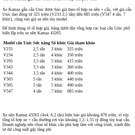
Xe Kamaz gắn cẩu Unic được báo giá theo tổ hợp xe nền + cẩu, với giá cẩu
Unic dao động từ 325 triệu (V233 2,5 tấn) đến 685 triệu (V547 4 tấn, 7
khúc), cộng vào giá xe nền tùy model.
Để hình dung rõ tổ hợp giá, bảng dưới đây tổng hợp các loại cẩu Unic phổ
biến lắp trên xe nền Kamaz 43265.
Model cẩu Unic
Sức nâng
Số khúc
Giá tham khảo
V233
2,5 tấn
3 khúc
325 triệu
V234
2,5 tấn
4 khúc
350 triệu
V295
3,5 tấn
5 khúc
415 triệu
V343
3,5 tấn
3 khúc
360 triệu
V344
3,5 tấn
4 khúc
400 triệu
V503
5 tấn
3 khúc
440 triệu
V505
5 tấn
5 khúc
490 triệu
V547
4 tấn
7 khúc
685 triệu
Xe nền Kamaz 43265 (4x4, 6,2 tấn) hiện báo giá khoảng 870 triệu, vì vậy
tổng tổ hợp xe + cẩu thường rơi vào khoảng 1,2–1,55 tỷ đồng tùy loại cẩu.
Doanh nghiệp nên chọn số khúc cẩu phù hợp tầm với công trình, tránh đầu
tư dư công suất gây lãng phí.