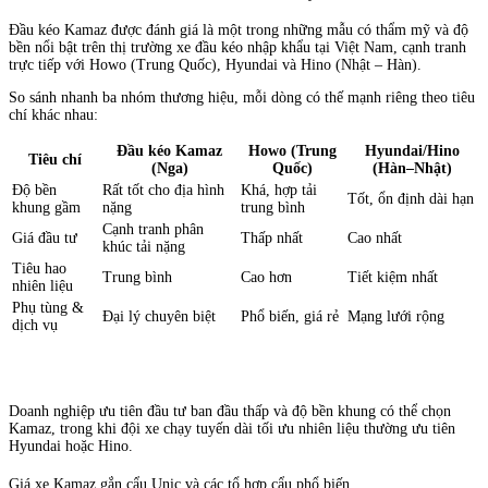
Đầu kéo Kamaz được đánh giá là một trong những mẫu có thẩm mỹ và độ
bền nổi bật trên thị trường xe đầu kéo nhập khẩu tại Việt Nam, cạnh tranh
trực tiếp với Howo (Trung Quốc), Hyundai và Hino (Nhật – Hàn).
So sánh nhanh ba nhóm thương hiệu, mỗi dòng có thế mạnh riêng theo tiêu
chí khác nhau:
Đầu kéo Kamaz
Howo (Trung
Hyundai/Hino
Tiêu chí
(Nga)
Quốc)
(Hàn–Nhật)
Độ bền
Rất tốt cho địa hình
Khá, hợp tải
Tốt, ổn định dài hạn
khung gầm
nặng
trung bình
Cạnh tranh phân
Giá đầu tư
Thấp nhất
Cao nhất
khúc tải nặng
Tiêu hao
Trung bình
Cao hơn
Tiết kiệm nhất
nhiên liệu
Phụ tùng &
Đại lý chuyên biệt
Phổ biến, giá rẻ
Mạng lưới rộng
dịch vụ
Doanh nghiệp ưu tiên đầu tư ban đầu thấp và độ bền khung có thể chọn
Kamaz, trong khi đội xe chạy tuyến dài tối ưu nhiên liệu thường ưu tiên
Hyundai hoặc Hino.
Giá xe Kamaz gắn cẩu Unic và các tổ hợp cẩu phổ biến