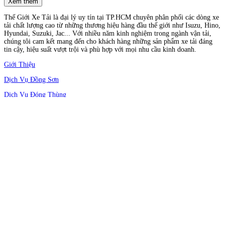
Xem thêm
Thế Giới Xe Tải là đại lý uy tín tại TP.HCM chuyên phân phối các dòng xe
tải chất lượng cao từ những thương hiệu hàng đầu thế giới như Isuzu, Hino,
Hyundai, Suzuki, Jac... Với nhiều năm kinh nghiệm trong ngành vận tải,
chúng tôi cam kết mang đến cho khách hàng những sản phẩm xe tải đáng
tin cậy, hiệu suất vượt trội và phù hợp với mọi nhu cầu kinh doanh.
Giới Thiệu
Dịch Vụ Đồng Sơn
Dịch Vụ Đóng Thùng
Chính sách bảo mật
Chính sách mua hàng
Chính sách thanh toán
Chính sách bảo hành
Chính sách hậu mãi
Địa chỉ: 466 Quốc Lộ 1A, Phường An Phú Đông, Quận 12, Thành phố Hồ
Chí Minh, Việt Nam
Showroom: 165/2 Khu phố Bình Quới B, Phường Bình Chuẩn, Tp. Thuận
An, Tỉnh Bình Dương.