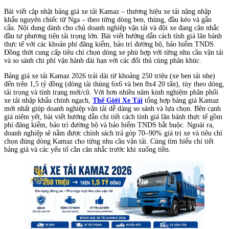
Bài viết cập nhật bảng giá xe tải Kamaz – thương hiệu xe tải nặng nhập
khẩu nguyên chiếc từ Nga – theo từng dòng ben, thùng, đầu kéo và gắn
cẩu. Nội dung dành cho chủ doanh nghiệp vận tải và đội xe đang cân nhắc
đầu tư phương tiện tải trọng lớn. Bài viết hướng dẫn cách tính giá lăn bánh
thực tế với các khoản phí đăng kiểm, bảo trì đường bộ, bảo hiểm TNDS.
Đồng thời cung cấp tiêu chí chọn dòng xe phù hợp với từng nhu cầu vận tải
và so sánh chi phí vận hành dài hạn với các đối thủ cùng phân khúc.
Bảng giá xe tải Kamaz 2026 trải dài từ khoảng 250 triệu (xe ben tải nhẹ)
đến trên 1,5 tỷ đồng (dòng tải thùng 6x6 và ben 8x4 20 tấn), tùy theo dòng,
tải trọng và tình trạng mới/cũ. Với hơn nhiều năm kinh nghiệm phân phối
xe tải nhập khẩu chính ngạch,
Thế Giới Xe Tải
tổng hợp bảng giá Kamaz
mới nhất giúp doanh nghiệp vận tải dễ dàng so sánh và lựa chọn. Bên cạnh
giá niêm yết, bài viết hướng dẫn chi tiết cách tính giá lăn bánh thực tế gồm
phí đăng kiểm, bảo trì đường bộ và bảo hiểm TNDS bắt buộc. Ngoài ra,
doanh nghiệp sẽ nắm được chính sách trả góp 70–90% giá trị xe và tiêu chí
chọn đúng dòng Kamaz cho từng nhu cầu vận tải. Cùng tìm hiểu chi tiết
bảng giá và các yếu tố cần cân nhắc trước khi xuống tiền.