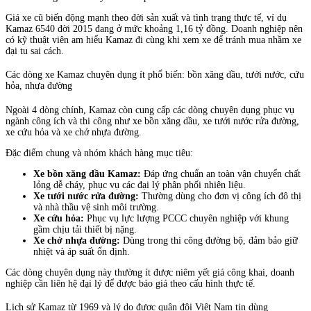
Giá xe cũ biến động mạnh theo đời sản xuất và tình trạng thực tế, ví dụ
Kamaz 6540 đời 2015 đang ở mức khoảng 1,16 tỷ đồng. Doanh nghiệp nên
có kỹ thuật viên am hiểu Kamaz đi cùng khi xem xe để tránh mua nhầm xe
đại tu sai cách.
Các dòng xe Kamaz chuyên dụng ít phổ biến: bồn xăng dầu, tưới nước, cứu
hỏa, nhựa đường
Ngoài 4 dòng chính, Kamaz còn cung cấp các dòng chuyên dụng phục vụ
ngành công ích và thi công như xe bồn xăng dầu, xe tưới nước rửa đường,
xe cứu hỏa và xe chở nhựa đường.
Đặc điểm chung và nhóm khách hàng mục tiêu:
Xe bồn xăng dầu Kamaz:
Đáp ứng chuẩn an toàn vận chuyển chất
lỏng dễ cháy, phục vụ các đại lý phân phối nhiên liệu.
Xe tưới nước rửa đường:
Thường dùng cho đơn vị công ích đô thị
và nhà thầu vệ sinh môi trường.
Xe cứu hỏa:
Phục vụ lực lượng PCCC chuyên nghiệp với khung
gầm chịu tải thiết bị nặng.
Xe chở nhựa đường:
Dùng trong thi công đường bộ, đảm bảo giữ
nhiệt và áp suất ổn định.
Các dòng chuyên dụng này thường ít được niêm yết giá công khai, doanh
nghiệp cần liên hệ đại lý để được báo giá theo cấu hình thực tế.
Lịch sử Kamaz từ 1969 và lý do được quân đội Việt Nam tin dùng