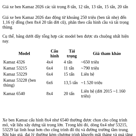
Giá xe ben Kamaz 2026 các tải trọng 8 tấn, 12 tấn, 13 tấn, 15 tấn, 20 tấn
Giá xe ben Kamaz 2026 dao động từ khoảng 250 triệu (ben tải nhẹ) đến
1,16 tỷ đồng (ben 8x4 20 tấn đời cũ), phân theo cấu hình cầu và tải trọng
thùng.
Cụ thể, bảng dưới đây tổng hợp các model ben được ưa chuộng nhất hiện
nay.
Cấu
Tải
Model
Giá tham khảo
hình
trọng
Kamaz 4326
4x4
4 tấn
~650 triệu
Kamaz 53215
6x4
11 tấn
~790 triệu
Kamaz 53229
6x4
15 tấn
Liên hệ
Kamaz 53228 (ben
6x6
13,5 tấn
~1.520 triệu
thùng)
Liên hệ (đời 2015 ~1.160
Kamaz 6540
8x4
20 tấn
triệu)
Xe ben Kamaz cấu hình 8x4 như 6540 thường được chọn cho công trình
mỏ, vật liệu xây dựng tải trọng lớn. Trong khi đó, dòng 6x4 như 53215,
53229 lại linh hoạt hơn cho công trình đô thị và đường trường tầm trung.
Khi báo giá, đại lý thường kèm chương trình khuyến mãi tháng và quà tặng