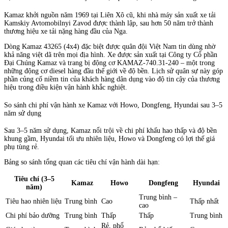
Kamaz khởi nguồn năm 1969 tại Liên Xô cũ, khi nhà máy sản xuất xe tải
Kamskiy Avtomobilnyi Zavod được thành lập, sau hơn 50 năm trở thành
thương hiệu xe tải nặng hàng đầu của Nga.
Dòng Kamaz 43265 (4x4) đặc biệt được quân đội Việt Nam tin dùng nhờ
khả năng việt dã trên mọi địa hình. Xe được sản xuất tại Công ty Cổ phần
Đại Chúng Kamaz và trang bị động cơ KAMAZ-740.31-240 – một trong
những động cơ diesel hàng đầu thế giới về độ bền. Lịch sử quân sự này góp
phần củng cố niềm tin của khách hàng dân dụng vào độ tin cậy của thương
hiệu trong điều kiện vận hành khắc nghiệt.
So sánh chi phí vận hành xe Kamaz với Howo, Dongfeng, Hyundai sau 3–5
năm sử dụng
Sau 3–5 năm sử dụng, Kamaz nổi trội về chi phí khấu hao thấp và độ bền
khung gầm, Hyundai tối ưu nhiên liệu, Howo và Dongfeng có lợi thế giá
phụ tùng rẻ.
Bảng so sánh tổng quan các tiêu chí vận hành dài hạn:
Tiêu chí (3–5
Kamaz
Howo
Dongfeng
Hyundai
năm)
Trung bình –
Tiêu hao nhiên liệu
Trung bình
Cao
Thấp nhất
cao
Chi phí bảo dưỡng
Trung bình
Thấp
Thấp
Trung bình
Rẻ, phổ