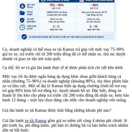
Có, doanh nghiệp có thể mua xe tải Kamaz trả góp với mức vay 75–90%
giá trị xe, trả trước chỉ từ 200 triệu đồng đã có thể nhận xe, thủ tục duyệt
nhanh và giao xe tận nơi toàn quốc.
Cụ thể, hồ sơ và giá lăn bánh thực tế sẽ được phân tích chi tiết bên dưới.
Mức vay tối đa được ngân hàng áp dụng khác nhau giữa khách hàng cá
nhân (thường 75–90%) và doanh nghiệp (khoảng 80%), tùy theo phiên bản
xe và khu vực. Một số đại lý Kamaz hiện áp dụng chương trình hỗ trợ vay
trả góp 80% kèm hỗ trợ đăng ký, duyệt nhanh hồ sơ. Đặc biệt, dòng xe
thanh lý tồn kho cho phép trả trước chỉ 200 triệu đồng đã nhận xe, kèm bảo
hành 12 tháng – một lựa chọn đáng cân nhắc cho doanh nghiệp vốn mỏng.
Giá lăn bánh xe tải Kamaz được tính bằng những khoản phí nào?
Giá lăn bánh
xe tải Kamaz
gồm giá xe niêm yết cộng 4 nhóm phí chính: lệ
phí trước bạ, phí đăng kiểm, phí bảo trì đường bộ và bảo hiểm trách nhiệm
dân sự bắt buộc.