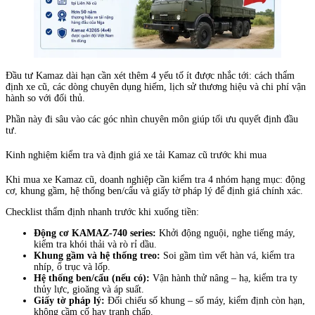
Đầu tư Kamaz dài hạn cần xét thêm 4 yếu tố ít được nhắc tới: cách thẩm
định xe cũ, các dòng chuyên dụng hiếm, lịch sử thương hiệu và chi phí vận
hành so với đối thủ.
Phần này đi sâu vào các góc nhìn chuyên môn giúp tối ưu quyết định đầu
tư.
Kinh nghiệm kiểm tra và định giá xe tải Kamaz cũ trước khi mua
Khi mua xe Kamaz cũ, doanh nghiệp cần kiểm tra 4 nhóm hạng mục: động
cơ, khung gầm, hệ thống ben/cẩu và giấy tờ pháp lý để định giá chính xác.
Checklist thẩm định nhanh trước khi xuống tiền:
Động cơ KAMAZ-740 series:
Khởi động nguội, nghe tiếng máy,
kiểm tra khói thải và rò rỉ dầu.
Khung gầm và hệ thống treo:
Soi gầm tìm vết hàn vá, kiểm tra
nhíp, ổ trục và lốp.
Hệ thống ben/cẩu (nếu có):
Vận hành thử nâng – hạ, kiểm tra ty
thủy lực, gioăng và áp suất.
Giấy tờ pháp lý:
Đối chiếu số khung – số máy, kiểm định còn hạn,
không cầm cố hay tranh chấp.