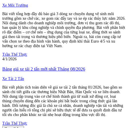
Xe Môi Trường
Bài viết tổng hợp đầy đủ báo giá 3 dòng xe chuyên dụng vệ sinh môi
trường gồm xe chở rác, xe gom rác đẩy tay và xe ép rác thủy lực năm 2026.
Nội dung dành cho doanh nghiệp môi trường, đơn vị thu gom rác đô thị,
ban quản lý khu công nghiệp và chính quyền địa phương. Bài viết phân biệt
rõ đặc điểm – cơ chế nén – ứng dụng của từng loại xe, đồng thời so sánh
giá theo tải trọng và thương hiệu phổ biến. Ngoài ra, bài còn cung cấp tư
vấn chọn xe theo địa hình vận hành, quy định khí thải Euro 4/5 và xu
hướng xe rác chạy điện tại Việt Nam.
Trần Thế Thực
4/1/2026
Bảng giá xe tải 2 tấn mới nhất Tháng 08/2026
Xe Tải 2 Tấn
Bài viết phân tích toàn diện về giá xe tải 2 tấn tháng 01/2026, bao gồm so
sánh chi tiết giữa các thương hiệu Nhật Bản, Hàn Quốc và xe liên doanh.
Nội dung tập trung vào cơ chế hình thành giá từ xuất xứ động cơ, loại
thùng chuyên dùng đến các khoản phí bắt buộc trong công thức giá lăn
bánh. Đối tượng độc giả là chủ xe cá nhân, doanh nghiệp vận tải và những
người cần hiểu rõ tổng chi phí sở hữu thực tế để đưa ra quyết định đầu tư
tối ưu cho phân khúc xe tải nhẹ hoạt động trong khu vực đô thị.
Trần Thế Thực