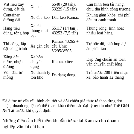
Vật liệu xây
6540 (20 tấn),
Cấu hình ben tải nặng,
Xe ben
dựng, đất đá
53229 (15 tấn)
chịu địa hình công trường
Container
Khung gầm khỏe, chi phí
Xe đầu kéo
Đầu kéo Kamaz
đường dài
đầu tư cạnh tranh
Xe tải
Hàng tiêu
65117 (14 tấn),
Thùng rộng, linh hoạt
thùng mui
dùng, tổng hợp
43253 (7,5 tấn)
nhiều loại hàng
bạt
Kamaz 43265 +
Thi công, lắp
Tự bốc dỡ, phù hợp dự
Xe gắn cẩu
cẩu Unic
đặt công trình
án phân tán
V295/V505
Xăng dầu,
Xe bồn
Đáp ứng chuẩn an toàn
nước, nhựa
chuyên
Kamaz xitec
vận chuyển chất lỏng
đường
dụng
Vốn đầu tư
Xe thanh lý
Trả trước 200 triệu nhận
Đa dạng dòng
mỏng
tồn kho
xe, bảo hành 12 tháng
Để được tư vấn cấu hình chi tiết và đối chiếu giá thực tế theo từng đợt
nhập, doanh nghiệp có thể tham khảo thêm các đại lý uy tín như
Thế Giới
Xe Tải
trước khi quyết định.
Những điều cần biết thêm khi đầu tư xe tải Kamaz cho doanh
nghiệp vận tải dài hạn