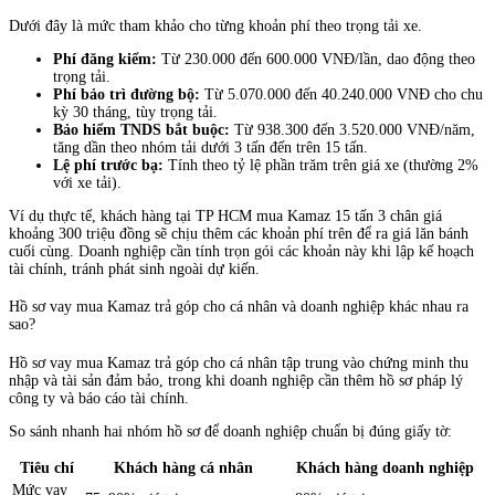
Dưới đây là mức tham khảo cho từng khoản phí theo trọng tải xe.
Phí đăng kiểm:
Từ 230.000 đến 600.000 VNĐ/lần, dao động theo
trọng tải.
Phí bảo trì đường bộ:
Từ 5.070.000 đến 40.240.000 VNĐ cho chu
kỳ 30 tháng, tùy trọng tải.
Bảo hiểm TNDS bắt buộc:
Từ 938.300 đến 3.520.000 VNĐ/năm,
tăng dần theo nhóm tải dưới 3 tấn đến trên 15 tấn.
Lệ phí trước bạ:
Tính theo tỷ lệ phần trăm trên giá xe (thường 2%
với xe tải).
Ví dụ thực tế, khách hàng tại TP HCM mua Kamaz 15 tấn 3 chân giá
khoảng 300 triệu đồng sẽ chịu thêm các khoản phí trên để ra giá lăn bánh
cuối cùng. Doanh nghiệp cần tính trọn gói các khoản này khi lập kế hoạch
tài chính, tránh phát sinh ngoài dự kiến.
Hồ sơ vay mua Kamaz trả góp cho cá nhân và doanh nghiệp khác nhau ra
sao?
Hồ sơ vay mua Kamaz trả góp cho cá nhân tập trung vào chứng minh thu
nhập và tài sản đảm bảo, trong khi doanh nghiệp cần thêm hồ sơ pháp lý
công ty và báo cáo tài chính.
So sánh nhanh hai nhóm hồ sơ để doanh nghiệp chuẩn bị đúng giấy tờ:
Tiêu chí
Khách hàng cá nhân
Khách hàng doanh nghiệp
Mức vay