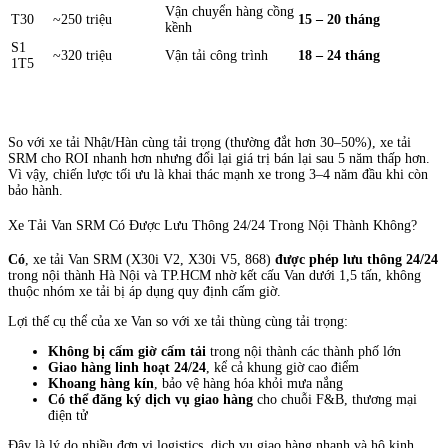
Vận chuyển hàng cồng
T30
~250 triệu
15 – 20 tháng
kềnh
S1
~320 triệu
Vận tải công trình
18 – 24 tháng
1T5
So với xe tải Nhật/Hàn cùng tải trọng (thường đắt hơn 30–50%), xe tải
SRM cho ROI nhanh hơn nhưng đổi lại giá trị bán lại sau 5 năm thấp hơn.
Vì vậy, chiến lược tối ưu là khai thác mạnh xe trong 3–4 năm đầu khi còn
bảo hành.
Xe Tải Van SRM Có Được Lưu Thông 24/24 Trong Nội Thành Không?
Có
, xe tải Van SRM (X30i V2, X30i V5, 868)
được phép lưu thông 24/24
trong nội thành Hà Nội và TP.HCM nhờ kết cấu Van dưới 1,5 tấn, không
thuộc nhóm xe tải bị áp dụng quy định cấm giờ.
Lợi thế cụ thể của xe Van so với xe tải thùng cùng tải trọng:
Không bị cấm giờ cấm tải
trong nội thành các thành phố lớn
Giao hàng linh hoạt 24/24
, kể cả khung giờ cao điểm
Khoang hàng kín
, bảo vệ hàng hóa khỏi mưa nắng
Có thể đăng ký dịch vụ giao hàng
cho chuỗi F&B, thương mại
điện tử
Đây là lý do nhiều đơn vị logistics, dịch vụ giao hàng nhanh và hộ kinh