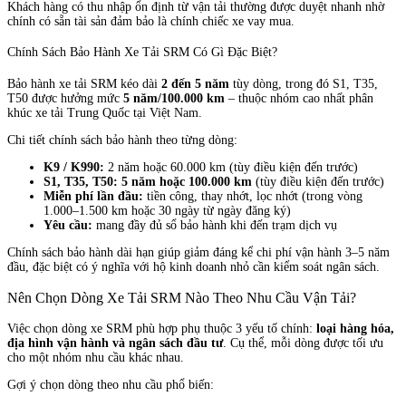
Khách hàng có thu nhập ổn định từ vận tải thường được duyệt nhanh nhờ
chính có sẵn tài sản đảm bảo là chính chiếc xe vay mua.
Chính Sách Bảo Hành Xe Tải SRM Có Gì Đặc Biệt?
Bảo hành xe tải SRM kéo dài
2 đến 5 năm
tùy dòng, trong đó S1, T35,
T50 được hưởng mức
5 năm/100.000 km
– thuộc nhóm cao nhất phân
khúc xe tải Trung Quốc tại Việt Nam.
Chi tiết chính sách bảo hành theo từng dòng:
K9 / K990:
2 năm hoặc 60.000 km (tùy điều kiện đến trước)
S1, T35, T50:
5 năm hoặc 100.000 km
(tùy điều kiện đến trước)
Miễn phí lần đầu:
tiền công, thay nhớt, lọc nhớt (trong vòng
1.000–1.500 km hoặc 30 ngày từ ngày đăng ký)
Yêu cầu:
mang đầy đủ sổ bảo hành khi đến trạm dịch vụ
Chính sách bảo hành dài hạn giúp giảm đáng kể chi phí vận hành 3–5 năm
đầu, đặc biệt có ý nghĩa với hộ kinh doanh nhỏ cần kiểm soát ngân sách.
Nên Chọn Dòng Xe Tải SRM Nào Theo Nhu Cầu Vận Tải?
Việc chọn dòng xe SRM phù hợp phụ thuộc 3 yếu tố chính:
loại hàng hóa,
địa hình vận hành và ngân sách đầu tư
. Cụ thể, mỗi dòng được tối ưu
cho một nhóm nhu cầu khác nhau.
Gợi ý chọn dòng theo nhu cầu phổ biến: