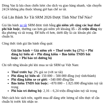
Dòng Van là lựa chọn chiến lược cho dịch vụ giao hàng nhanh, vận chuyển
24/24 không phụ thuộc khung giờ hạn chế xe tải.
Giá Lăn Bánh Xe Tải SRM 2026 Được Tính Như Thế Nào?
Giá lăn bánh
xe tải
SRM được tính bằng
giá niêm yết cộng các loại thuế
phí bắt buộc
, thường cao hơn giá niêm yết khoảng
15 – 25 triệu đồng
tùy
địa phương và tải trọng. Để hiểu rõ hơn, dưới đây là các khoản phí cần
chuẩn bị.
Công thức tính giá lăn bánh tổng quát:
Giá lăn bánh = Giá niêm yết + Thuế trước bạ (2%) + Phí
đăng ký biển số + Phí đăng kiểm + Bảo hiểm TNDS bắt
buộc + Phí bảo trì đường bộ
Chi tiết từng khoản phí khi mua xe tải SRM tại Việt Nam:
Thuế trước bạ:
2% giá xe (với xe tải)
Phí đăng ký biển số:
150.000 – 500.000 đồng (tuỳ tỉnh/thành)
Phí đăng kiểm xe cơ giới:
~340.000 đồng/lần
Bảo hiểm TNDS bắt buộc:
~870.000 – 1.825.000 đồng/năm tuỳ tải
trọng
Phí bảo trì đường bộ:
2,16 – 6,24 triệu đồng/năm tuỳ tải trọng
Nhờ cách bóc tách trên, người mua dễ dàng ước lượng số tiền thực tế cần
chuẩn bị trước khi nhận xe.