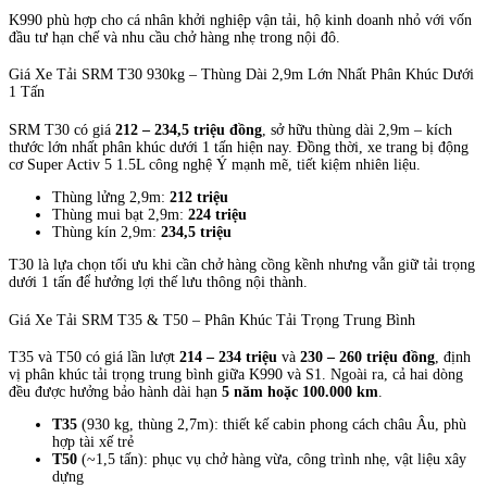
K990 phù hợp cho cá nhân khởi nghiệp vận tải, hộ kinh doanh nhỏ với vốn
đầu tư hạn chế và nhu cầu chở hàng nhẹ trong nội đô.
Giá Xe Tải SRM T30 930kg – Thùng Dài 2,9m Lớn Nhất Phân Khúc Dưới
1 Tấn
SRM T30 có giá
212 – 234,5 triệu đồng
, sở hữu thùng dài 2,9m – kích
thước lớn nhất phân khúc dưới 1 tấn hiện nay. Đồng thời, xe trang bị động
cơ Super Activ 5 1.5L công nghệ Ý mạnh mẽ, tiết kiệm nhiên liệu.
Thùng lửng 2,9m:
212 triệu
Thùng mui bạt 2,9m:
224 triệu
Thùng kín 2,9m:
234,5 triệu
T30 là lựa chọn tối ưu khi cần chở hàng cồng kềnh nhưng vẫn giữ tải trọng
dưới 1 tấn để hưởng lợi thế lưu thông nội thành.
Giá Xe Tải SRM T35 & T50 – Phân Khúc Tải Trọng Trung Bình
T35 và T50 có giá lần lượt
214 – 234 triệu
và
230 – 260 triệu đồng
, định
vị phân khúc tải trọng trung bình giữa K990 và S1. Ngoài ra, cả hai dòng
đều được hưởng bảo hành dài hạn
5 năm hoặc 100.000 km
.
T35
(930 kg, thùng 2,7m): thiết kế cabin phong cách châu Âu, phù
hợp tài xế trẻ
T50
(~1,5 tấn): phục vụ chở hàng vừa, công trình nhẹ, vật liệu xây
dựng