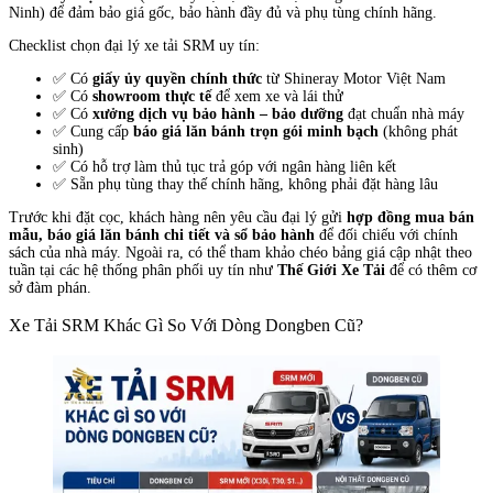
Ninh) để đảm bảo giá gốc, bảo hành đầy đủ và phụ tùng chính hãng.
Checklist chọn đại lý xe tải SRM uy tín:
✅ Có
giấy ủy quyền chính thức
từ Shineray Motor Việt Nam
✅ Có
showroom thực tế
để xem xe và lái thử
✅ Có
xưởng dịch vụ bảo hành – bảo dưỡng
đạt chuẩn nhà máy
✅ Cung cấp
báo giá lăn bánh trọn gói minh bạch
(không phát
sinh)
✅ Có hỗ trợ làm thủ tục trả góp với ngân hàng liên kết
✅ Sẵn phụ tùng thay thế chính hãng, không phải đặt hàng lâu
Trước khi đặt cọc, khách hàng nên yêu cầu đại lý gửi
hợp đồng mua bán
mẫu, báo giá lăn bánh chi tiết và sổ bảo hành
để đối chiếu với chính
sách của nhà máy. Ngoài ra, có thể tham khảo chéo bảng giá cập nhật theo
tuần tại các hệ thống phân phối uy tín như
Thế Giới Xe Tải
để có thêm cơ
sở đàm phán.
Xe Tải SRM Khác Gì So Với Dòng Dongben Cũ?