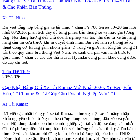
Bảng Giá Xe Tải Hino 4 Chân Mới Nhất 08/2026: FY 19–20 Tấn
& Các Phiên Bản Thùng
Xe Tải Hino
Bài viết tổng hợp bảng giá xe tải Hino 4 chân FY 700 Series 19–20 tấn mới
nhất 08/2026, phân tích đầy đủ từng phiên bản thùng xe và mức giá tương
ứng. Nội dung hướng đến chủ doanh nghiệp vận tải, nhà đầu tư xe tải hạng
nặng cần tra cứu trước khi ra quyết định mua. Bài viết làm rõ thông số kỹ
thuật động cơ, khung gầm nhôm giảm tự trọng và giới hạn tổng tải trọng 31
tấn theo quy định lưu thông Việt Nam. So sánh chi phí vận hành thực tế
giữa Hino 4 chân và các đối thủ Isuzu, Hyundai cùng phân khúc cũng được
đề cập chi tiết.
Trần Thế Thực
20/5/2026
Cập Nhật Bảng Giá Xe Tải Kamaz Mới Nhất 2026: Xe Ben, Đầu
Kéo, Tải Thùng & Trả Góp Cho Doanh Nghiệp Vận Tải
Xe Tải Kamaz
Bài viết cập nhật bảng giá xe tải Kamaz – thương hiệu xe tải nặng nhập
khẩu nguyên chiếc từ Nga – theo từng dòng ben, thùng, đầu kéo và gắn
cẩu. Nội dung dành cho chủ doanh nghiệp vận tải và đội xe đang cân nhắc
đầu tư phương tiện tải trọng lớn. Bài viết hướng dẫn cách tính giá lăn bánh
thực tế với các khoản phí đăng kiểm, bảo trì đường bộ, bảo hiểm TNDS.
Đồng thời cung cấp tiêu chí chọn dòng xe phù hợp với từng nhu cầu vận tải