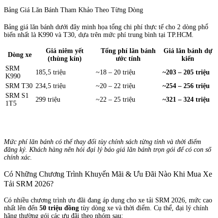
Bảng Giá Lăn Bánh Tham Khảo Theo Từng Dòng
Bảng giá lăn bánh dưới đây minh họa tổng chi phí thực tế cho 2 dòng phổ
biến nhất là K990 và T30, dựa trên mức phí trung bình tại TP.HCM.
Giá niêm yết
Tổng phí lăn bánh
Giá lăn bánh dự
Dòng xe
(thùng kín)
ước tính
kiến
SRM
185,5 triệu
~18 – 20 triệu
~203 – 205 triệu
K990
SRM T30
234,5 triệu
~20 – 22 triệu
~254 – 256 triệu
SRM S1
299 triệu
~22 – 25 triệu
~321 – 324 triệu
1T5
Mức phí lăn bánh có thể thay đổi tùy chính sách từng tỉnh và thời điểm
đăng ký. Khách hàng nên hỏi đại lý báo giá lăn bánh trọn gói để có con số
chính xác.
Có Những Chương Trình Khuyến Mãi & Ưu Đãi Nào Khi Mua Xe
Tải SRM 2026?
Có nhiều chương trình ưu đãi đang áp dụng cho xe tải SRM 2026, mức cao
nhất lên đến
50 triệu đồng
tùy dòng xe và thời điểm. Cụ thể, đại lý chính
hãng thường gói các ưu đãi theo nhóm sau: