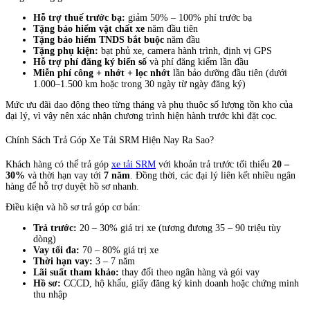
Hỗ trợ thuế trước bạ:
giảm 50% – 100% phí trước bạ
Tặng bảo hiểm vật chất xe
năm đầu tiên
Tặng bảo hiểm TNDS bắt buộc
năm đầu
Tặng phụ kiện:
bạt phủ xe, camera hành trình, định vị GPS
Hỗ trợ phí đăng ký biển số
và phí đăng kiểm lần đầu
Miễn phí công + nhớt + lọc nhớt
lần bảo dưỡng đầu tiên (dưới
1.000–1.500 km hoặc trong 30 ngày từ ngày đăng ký)
Mức ưu đãi dao động theo từng tháng và phụ thuộc số lượng tồn kho của
đại lý, vì vậy nên xác nhận chương trình hiện hành trước khi đặt cọc.
Chính Sách Trả Góp Xe Tải SRM Hiện Nay Ra Sao?
Khách hàng có thể trả góp
xe tải SRM
với khoản trả trước tối thiểu
20 –
30%
và thời hạn vay tới
7 năm
. Đồng thời, các đại lý liên kết nhiều ngân
hàng để hỗ trợ duyệt hồ sơ nhanh.
Điều kiện và hồ sơ trả góp cơ bản:
Trả trước:
20 – 30% giá trị xe (tương đương 35 – 90 triệu tùy
dòng)
Vay tối đa:
70 – 80% giá trị xe
Thời hạn vay:
3 – 7 năm
Lãi suất tham khảo:
thay đổi theo ngân hàng và gói vay
Hồ sơ:
CCCD, hộ khẩu, giấy đăng ký kinh doanh hoặc chứng minh
thu nhập