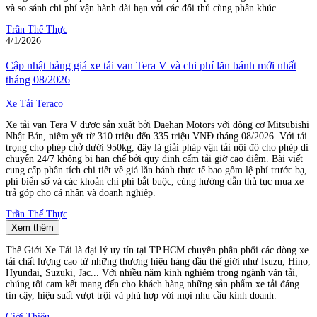
và so sánh chi phí vận hành dài hạn với các đối thủ cùng phân khúc.
Trần Thế Thực
4/1/2026
Cập nhật bảng giá xe tải van Tera V và chi phí lăn bánh mới nhất
tháng 08/2026
Xe Tải Teraco
Xe tải van Tera V được sản xuất bởi Daehan Motors với động cơ Mitsubishi
Nhật Bản, niêm yết từ 310 triệu đến 335 triệu VNĐ tháng 08/2026. Với tải
trọng cho phép chở dưới 950kg, đây là giải pháp vận tải nội đô cho phép di
chuyển 24/7 không bị hạn chế bởi quy định cấm tải giờ cao điểm. Bài viết
cung cấp phân tích chi tiết về giá lăn bánh thực tế bao gồm lệ phí trước bạ,
phí biển số và các khoản chi phí bắt buộc, cùng hướng dẫn thủ tục mua xe
trả góp cho cá nhân và doanh nghiệp.
Trần Thế Thực
Xem thêm
Thế Giới Xe Tải là đại lý uy tín tại TP.HCM chuyên phân phối các dòng xe
tải chất lượng cao từ những thương hiệu hàng đầu thế giới như Isuzu, Hino,
Hyundai, Suzuki, Jac... Với nhiều năm kinh nghiệm trong ngành vận tải,
chúng tôi cam kết mang đến cho khách hàng những sản phẩm xe tải đáng
tin cậy, hiệu suất vượt trội và phù hợp với mọi nhu cầu kinh doanh.
Giới Thiệu