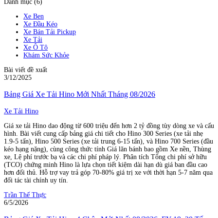
Danh mục (6)
Xe Ben
Xe Đầu Kéo
Xe Bán Tải Pickup
Xe Tải
Xe Ô Tô
Khám Sức Khỏe
Bài viết đề xuất
3/12/2025
Bảng Giá Xe Tải Hino Mới Nhất Tháng 08/2026
Xe Tải Hino
Giá xe tải Hino dao động từ 600 triệu đến hơn 2 tỷ đồng tùy dòng xe và cấu
hình. Bài viết cung cấp bảng giá chi tiết cho Hino 300 Series (xe tải nhẹ
1.9-5 tấn), Hino 500 Series (xe tải trung 6-15 tấn), và Hino 700 Series (đầu
kéo hạng nặng), cùng công thức tính Giá lăn bánh bao gồm Xe nền, Thùng
xe, Lệ phí trước bạ và các chi phí pháp lý. Phân tích Tổng chi phí sở hữu
(TCO) chứng minh Hino là lựa chọn tiết kiệm dài hạn dù giá ban đầu cao
hơn đối thủ. Hỗ trợ vay trả góp 70-80% giá trị xe với thời hạn 5-7 năm qua
đối tác tài chính uy tín.
Trần Thế Thực
6/5/2026