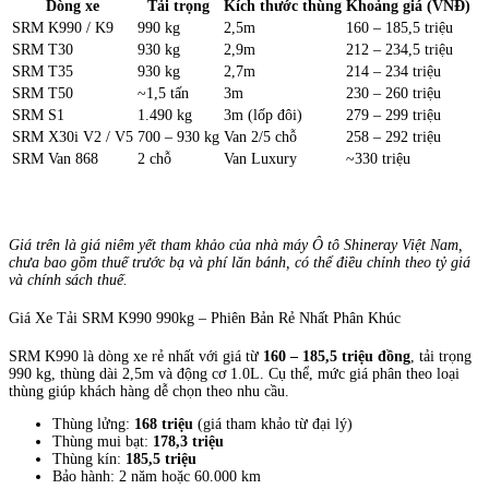
Dòng xe
Tải trọng
Kích thước thùng
Khoảng giá (VNĐ)
SRM K990 / K9
990 kg
2,5m
160 – 185,5 triệu
SRM T30
930 kg
2,9m
212 – 234,5 triệu
SRM T35
930 kg
2,7m
214 – 234 triệu
SRM T50
~1,5 tấn
3m
230 – 260 triệu
SRM S1
1.490 kg
3m (lốp đôi)
279 – 299 triệu
SRM X30i V2 / V5
700 – 930 kg
Van 2/5 chỗ
258 – 292 triệu
SRM Van 868
2 chỗ
Van Luxury
~330 triệu
Giá trên là giá niêm yết tham khảo của nhà máy Ô tô Shineray Việt Nam,
chưa bao gồm thuế trước bạ và phí lăn bánh, có thể điều chỉnh theo tỷ giá
và chính sách thuế.
Giá Xe Tải SRM K990 990kg – Phiên Bản Rẻ Nhất Phân Khúc
SRM K990 là dòng xe rẻ nhất với giá từ
160 – 185,5 triệu đồng
, tải trọng
990 kg, thùng dài 2,5m và động cơ 1.0L. Cụ thể, mức giá phân theo loại
thùng giúp khách hàng dễ chọn theo nhu cầu.
Thùng lửng:
168 triệu
(giá tham khảo từ đại lý)
Thùng mui bạt:
178,3 triệu
Thùng kín:
185,5 triệu
Bảo hành: 2 năm hoặc 60.000 km