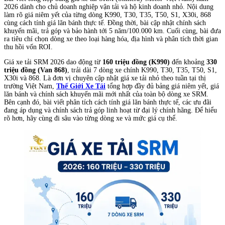
2026 dành cho chủ doanh nghiệp vận tải và hộ kinh doanh nhỏ. Nội dung
làm rõ giá niêm yết của từng dòng K990, T30, T35, T50, S1, X30i, 868
cùng cách tính giá lăn bánh thực tế. Đồng thời, bài cập nhật chính sách
khuyến mãi, trả góp và bảo hành tới 5 năm/100.000 km. Cuối cùng, bài đưa
ra tiêu chí chọn dòng xe theo loại hàng hóa, địa hình và phân tích thời gian
thu hồi vốn ROI.
Giá xe tải SRM 2026 dao động từ
160 triệu đồng (K990)
đến khoảng
330
triệu đồng (Van 868)
, trải dài 7 dòng xe chính K990, T30, T35, T50, S1,
X30i và 868. Là đơn vị chuyên cập nhật giá xe tải nhỏ theo tuần tại thị
trường Việt Nam,
Thế Giới Xe Tải
tổng hợp đầy đủ bảng giá niêm yết, giá
lăn bánh và chính sách khuyến mãi mới nhất của toàn bộ dòng xe SRM.
Bên cạnh đó, bài viết phân tích cách tính giá lăn bánh thực tế, các ưu đãi
đang áp dụng và chính sách trả góp linh hoạt từ đại lý chính hãng. Để hiểu
rõ hơn, hãy cùng đi sâu vào từng dòng xe và mức giá cụ thể.