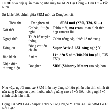
10/2018
và tiếp quản toàn bộ nhà máy tại KCN Đại Đồng – Tiên Du – Bắc
Ninh.
Sự khác biệt chính giữa SRM mới và Dongben cũ:
Tiêu chí
Dongben cũ
SRM mới (X30i, T30, S1...)
Cơ bản, ít tiện
Tablo mới,
mạ crom
, màn hình tích
Nội thất
nghi
hợp camera lùi
Thiết kế truyền
Ngoại thất
Cabin nâng cấp, thiết kế trẻ trung
thống
Động cơ tiêu
Động cơ
Super Activ 5 1.5L công nghệ Ý
chuẩn
Lên đến 5 năm/100.000 km
(S1, T35,
Bảo hành
2 năm
T50)
Nhận diện
Dongben
SRM (Shineray Motor)
cao cấp hơn
thương hiệu
Như vậy, người mua xe SRM hiện nay đang sở hữu phiên bản tinh chỉnh từ
nền tảng Dongben quen thuộc, nhưng nâng cao về vật liệu, công nghệ và
chính sách hậu mãi.
Động Cơ SWCG14 / Super Activ 5 Công Nghệ Ý Trên Xe Tải SRM Có Gì
Nổi Bật?