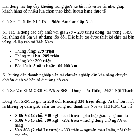
Hai dòng này lấp đầy khoảng trống giữa xe tải nhỏ và xe tải nhẹ, giúp
khách hàng có nhiều lựa chọn theo khối lượng hàng thực tế.
Giá Xe Tải SRM S1 1T5 – Phiên Bản Cao Cấp Nhất
S1 1T5 là dòng cao cấp nhất với giá
279 – 299 triệu đồng
, tải trọng 1.490
kg, thùng dài 3m và sử dụng lốp đôi. Đặc biệt, xe được thiết kế chịu tải bền
vững và lắp ráp tại Việt Nam.
Thùng lửng:
279 triệu
Thùng mui bạt:
289 triệu
Thùng kín:
299 triệu
Bảo hành:
5 năm hoặc 100.000 km
S1 hướng đến doanh nghiệp vận tải chuyên nghiệp cần khả năng chuyên
chở ổn định và bền bỉ ở cường độ cao.
Giá Xe Van SRM X30i V2/V5 & 868 – Dòng Lưu Thông 24/24 Nội Thành
Dòng Van SRM có giá từ
258 đến khoảng 330 triệu đồng
, ưu thế lớn nhất
là
không bị cấm giờ, cấm tải
trong nội thành Hà Nội và TP.HCM. Cụ thể:
X30i V2 (2 chỗ, 930 kg)
: ~258 triệu – phù hợp giao hàng nội đô
X30i V5 (5 chỗ, 700 kg)
: ~292 triệu – lưỡng dụng chở người &
hàng
Van 868 (2 chỗ Luxury)
: ~330 triệu – nguyên mẫu Italia, nội thất
cao cấp