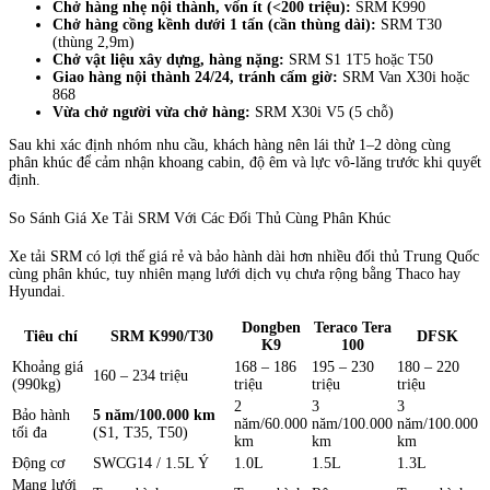
Chở hàng nhẹ nội thành, vốn ít (<200 triệu):
SRM K990
Chở hàng cồng kềnh dưới 1 tấn (cần thùng dài):
SRM T30
(thùng 2,9m)
Chở vật liệu xây dựng, hàng nặng:
SRM S1 1T5 hoặc T50
Giao hàng nội thành 24/24, tránh cấm giờ:
SRM Van X30i hoặc
868
Vừa chở người vừa chở hàng:
SRM X30i V5 (5 chỗ)
Sau khi xác định nhóm nhu cầu, khách hàng nên lái thử 1–2 dòng cùng
phân khúc để cảm nhận khoang cabin, độ êm và lực vô-lăng trước khi quyết
định.
So Sánh Giá Xe Tải SRM Với Các Đối Thủ Cùng Phân Khúc
Xe tải SRM có lợi thế giá rẻ và bảo hành dài hơn nhiều đối thủ Trung Quốc
cùng phân khúc, tuy nhiên mạng lưới dịch vụ chưa rộng bằng Thaco hay
Hyundai.
Dongben
Teraco Tera
Tiêu chí
SRM K990/T30
DFSK
K9
100
Khoảng giá
168 – 186
195 – 230
180 – 220
160 – 234 triệu
(990kg)
triệu
triệu
triệu
2
3
3
Bảo hành
5 năm/100.000 km
năm/60.000
năm/100.000
năm/100.000
tối đa
(S1, T35, T50)
km
km
km
Động cơ
SWCG14 / 1.5L Ý
1.0L
1.5L
1.3L
Mạng lưới