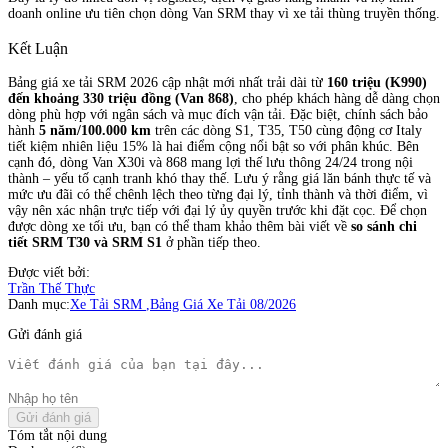
doanh online ưu tiên chọn dòng Van SRM thay vì xe tải thùng truyền thống.
Kết Luận
Bảng giá xe tải SRM 2026 cập nhật mới nhất trải dài từ
160 triệu (K990)
đến khoảng 330 triệu đồng (Van 868)
, cho phép khách hàng dễ dàng chọn
dòng phù hợp với ngân sách và mục đích vận tải. Đặc biệt, chính sách bảo
hành
5 năm/100.000 km
trên các dòng S1, T35, T50 cùng động cơ Italy
tiết kiệm nhiên liệu 15% là hai điểm cộng nổi bật so với phân khúc. Bên
cạnh đó, dòng Van X30i và 868 mang lợi thế lưu thông 24/24 trong nội
thành – yếu tố cạnh tranh khó thay thế. Lưu ý rằng giá lăn bánh thực tế và
mức ưu đãi có thể chênh lệch theo từng đại lý, tỉnh thành và thời điểm, vì
vậy nên xác nhận trực tiếp với đại lý ủy quyền trước khi đặt cọc. Để chọn
được dòng xe tối ưu, bạn có thể tham khảo thêm bài viết về
so sánh chi
tiết SRM T30 và SRM S1
ở phần tiếp theo.
Được viết bởi:
Trần Thế Thực
Danh mục:
Xe Tải SRM
,
Bảng Giá Xe Tải 08/2026
Gửi đánh giá
Gửi đánh giá
Tóm tắt nội dung