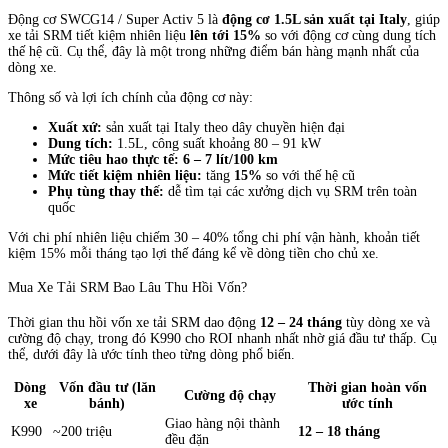
Động cơ SWCG14 / Super Activ 5 là
động cơ 1.5L sản xuất tại Italy
, giúp
xe tải SRM tiết kiệm nhiên liệu
lên tới 15%
so với động cơ cùng dung tích
thế hệ cũ. Cụ thể, đây là một trong những điểm bán hàng mạnh nhất của
dòng xe.
Thông số và lợi ích chính của động cơ này:
Xuất xứ:
sản xuất tại Italy theo dây chuyền hiện đại
Dung tích:
1.5L, công suất khoảng 80 – 91 kW
Mức tiêu hao thực tế:
6 – 7 lít/100 km
Mức tiết kiệm nhiên liệu:
tăng
15%
so với thế hệ cũ
Phụ tùng thay thế:
dễ tìm tại các xưởng dịch vụ SRM trên toàn
quốc
Với chi phí nhiên liệu chiếm 30 – 40% tổng chi phí vận hành, khoản tiết
kiệm 15% mỗi tháng tạo lợi thế đáng kể về dòng tiền cho chủ xe.
Mua Xe Tải SRM Bao Lâu Thu Hồi Vốn?
Thời gian thu hồi vốn xe tải SRM dao động
12 – 24 tháng
tùy dòng xe và
cường độ chạy, trong đó K990 cho ROI nhanh nhất nhờ giá đầu tư thấp. Cụ
thể, dưới đây là ước tính theo từng dòng phổ biến.
Dòng
Vốn đầu tư (lăn
Thời gian hoàn vốn
Cường độ chạy
xe
bánh)
ước tính
Giao hàng nội thành
K990
~200 triệu
12 – 18 tháng
đều đặn