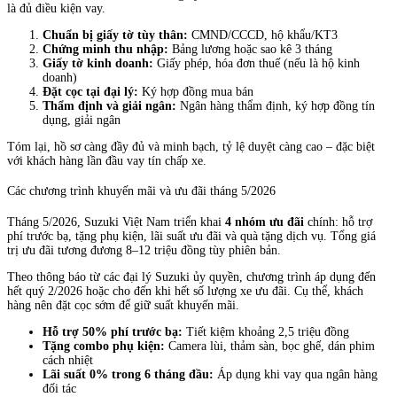
là đủ điều kiện vay.
Chuẩn bị giấy tờ tùy thân:
CMND/CCCD, hộ khẩu/KT3
Chứng minh thu nhập:
Bảng lương hoặc sao kê 3 tháng
Giấy tờ kinh doanh:
Giấy phép, hóa đơn thuế (nếu là hộ kinh
doanh)
Đặt cọc tại đại lý:
Ký hợp đồng mua bán
Thẩm định và giải ngân:
Ngân hàng thẩm định, ký hợp đồng tín
dụng, giải ngân
Tóm lại, hồ sơ càng đầy đủ và minh bạch, tỷ lệ duyệt càng cao – đặc biệt
với khách hàng lần đầu vay tín chấp xe.
Các chương trình khuyến mãi và ưu đãi tháng 5/2026
Tháng 5/2026, Suzuki Việt Nam triển khai
4 nhóm ưu đãi
chính: hỗ trợ
phí trước bạ, tặng phụ kiện, lãi suất ưu đãi và quà tặng dịch vụ. Tổng giá
trị ưu đãi tương đương 8–12 triệu đồng tùy phiên bản.
Theo thông báo từ các đại lý Suzuki ủy quyền, chương trình áp dụng đến
hết quý 2/2026 hoặc cho đến khi hết số lượng xe ưu đãi. Cụ thể, khách
hàng nên đặt cọc sớm để giữ suất khuyến mãi.
Hỗ trợ 50% phí trước bạ:
Tiết kiệm khoảng 2,5 triệu đồng
Tặng combo phụ kiện:
Camera lùi, thảm sàn, bọc ghế, dán phim
cách nhiệt
Lãi suất 0% trong 6 tháng đầu:
Áp dụng khi vay qua ngân hàng
đối tác