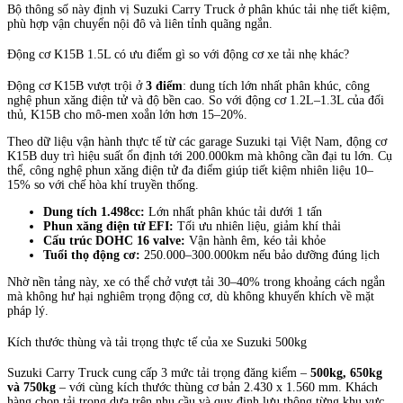
Bộ thông số này định vị Suzuki Carry Truck ở phân khúc tải nhẹ tiết kiệm,
phù hợp vận chuyển nội đô và liên tỉnh quãng ngắn.
Động cơ K15B 1.5L có ưu điểm gì so với động cơ xe tải nhẹ khác?
Động cơ K15B vượt trội ở
3 điểm
: dung tích lớn nhất phân khúc, công
nghệ phun xăng điện tử và độ bền cao. So với động cơ 1.2L–1.3L của đối
thủ, K15B cho mô-men xoắn lớn hơn 15–20%.
Theo dữ liệu vận hành thực tế từ các garage Suzuki tại Việt Nam, động cơ
K15B duy trì hiệu suất ổn định tới 200.000km mà không cần đại tu lớn. Cụ
thể, công nghệ phun xăng điện tử đa điểm giúp tiết kiệm nhiên liệu 10–
15% so với chế hòa khí truyền thống.
Dung tích 1.498cc:
Lớn nhất phân khúc tải dưới 1 tấn
Phun xăng điện tử EFI:
Tối ưu nhiên liệu, giảm khí thải
Cấu trúc DOHC 16 valve:
Vận hành êm, kéo tải khỏe
Tuổi thọ động cơ:
250.000–300.000km nếu bảo dưỡng đúng lịch
Nhờ nền tảng này, xe có thể chở vượt tải 30–40% trong khoảng cách ngắn
mà không hư hại nghiêm trọng động cơ, dù không khuyến khích về mặt
pháp lý.
Kích thước thùng và tải trọng thực tế của xe Suzuki 500kg
Suzuki Carry Truck cung cấp 3 mức tải trọng đăng kiểm –
500kg, 650kg
và 750kg
– với cùng kích thước thùng cơ bản 2.430 x 1.560 mm. Khách
hàng chọn tải trọng dựa trên nhu cầu và quy định lưu thông từng khu vực.