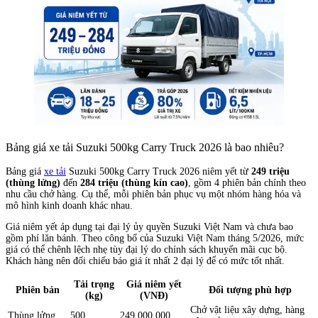
Bảng giá xe tải Suzuki 500kg Carry Truck 2026 là bao nhiêu?
Bảng giá
xe tải
Suzuki 500kg Carry Truck 2026 niêm yết từ
249 triệu
(thùng lửng)
đến
284 triệu (thùng kín cao)
, gồm 4 phiên bản chính theo
nhu cầu chở hàng. Cụ thể, mỗi phiên bản phục vụ một nhóm hàng hóa và
mô hình kinh doanh khác nhau.
Giá niêm yết áp dụng tại đại lý ủy quyền Suzuki Việt Nam và chưa bao
gồm phí lăn bánh. Theo công bố của Suzuki Việt Nam tháng 5/2026, mức
giá có thể chênh lệch nhẹ tùy đại lý do chính sách khuyến mãi cục bộ.
Khách hàng nên đối chiếu báo giá ít nhất 2 đại lý để có mức tốt nhất.
Tải trọng
Giá niêm yết
Phiên bản
Đối tượng phù hợp
(kg)
(VNĐ)
Chở vật liệu xây dựng, hàng
Thùng lửng
500
249.000.000