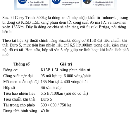
Suzuki Carry Truck 500kg là dòng xe tải nhẹ nhập khẩu từ Indonesia, trang
bị động cơ K15B 1.5L xăng phun điện tử, công suất 95 mã lực và mô-men
xoắn 135Nm. Đây là động cơ chia sẻ nền tảng với Suzuki Ertiga, nổi tiếng
bền bỉ.
Theo tài liệu kỹ thuật chính hãng Suzuki, động cơ K15B đạt tiêu chuẩn khí
thải Euro 5, mức tiêu hao nhiên liệu chỉ 6,5 lít/100km trong điều kiện chạy
nội đô có tải. Hơn nữa, hộp số sàn 5 cấp giúp xe linh hoạt khi luồn lách phố
nhỏ.
Thông số
Giá trị
Động cơ
K15B 1.5L xăng phun điện tử
Công suất cực đại
95 mã lực tại 6.000 vòng/phút
Mô-men xoắn cực đại
135 Nm tại 4.400 vòng/phút
Hộp số
Số sàn 5 cấp
Tiêu hao nhiên liệu
6,5 lít/100km (nội đô có tải)
Tiêu chuẩn khí thải
Euro 5
Tải trọng cho phép
500 / 650 / 750 kg
Dung tích bình xăng
40 lít