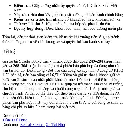
Kiểm tra:
Giấy chứng nhận ủy quyền của đại lý từ Suzuki Việt
Nam
Yêu cầu:
Hóa đơn VAT, phiếu xuất xưởng, sổ bảo hành chính hãng
Kiểm tra xe trước khi nhận:
Số khung, số máy, kilomet, sơn xe
Thử xe:
Lái thử 5–10km để kiểm tra hộp số, phanh, độ êm
Đọc kỹ hợp đồng:
Điều khoản bảo hành, lịch bảo dưỡng miễn phí
Tóm lại, đầu tư thời gian kiểm tra kỹ trước khi xuống tiền sẽ giúp tránh
được những rủi ro về chất lượng xe và quyền lợi bảo hành sau này.
Kết luận
Giá xe tải Suzuki 500kg Carry Truck 2026 dao động
249–284 triệu
niêm
yết và
268–304 triệu
lăn bánh, với 4 phiên bản phù hợp đa dạng nhu cầu
vận tải nội đô. Điểm cộng vượt trội của dòng xe này nằm ở động cơ K15B
1.5L bền bỉ, tiêu hao xăng chỉ 6,5L/100km và giá trị thanh khoản giữ tới
75% sau 3 năm – cao nhất phân khúc tải nhẹ. Đặc biệt, lợi thế lưu thông
24/7 trong nội đô Hà Nội và TP.HCM giúp xe trở thành lựa chọn lý tưởng
cho hộ kinh doanh giao hàng và chuỗi cung ứng nhỏ. Lưu ý, mức giá và
chương trình ưu đãi có thể thay đổi theo từng đại lý và thời điểm; người
mua nên đối chiếu ít nhất 2 báo giá trước khi quyết định. Để chọn được
phiên bản phù hợp nhất, hãy đối chiếu nhu cầu thực tế với bảng so sánh và
bảng chi phí sở hữu 5 năm trong bài viết này.
Được viết bởi:
Trần Thế Thực
Danh mục:
Xe Tải Suzuki
,
Xe Tải Nhỏ