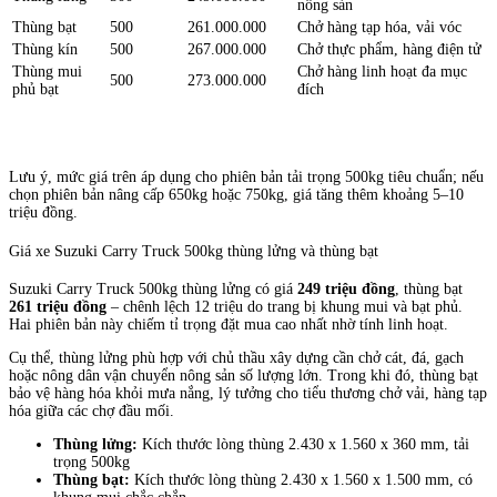
nông sản
Thùng bạt
500
261.000.000
Chở hàng tạp hóa, vải vóc
Thùng kín
500
267.000.000
Chở thực phẩm, hàng điện tử
Thùng mui
Chở hàng linh hoạt đa mục
500
273.000.000
phủ bạt
đích
Lưu ý, mức giá trên áp dụng cho phiên bản tải trọng 500kg tiêu chuẩn; nếu
chọn phiên bản nâng cấp 650kg hoặc 750kg, giá tăng thêm khoảng 5–10
triệu đồng.
Giá xe Suzuki Carry Truck 500kg thùng lửng và thùng bạt
Suzuki Carry Truck 500kg thùng lửng có giá
249 triệu đồng
, thùng bạt
261 triệu đồng
– chênh lệch 12 triệu do trang bị khung mui và bạt phủ.
Hai phiên bản này chiếm tỉ trọng đặt mua cao nhất nhờ tính linh hoạt.
Cụ thể, thùng lửng phù hợp với chủ thầu xây dựng cần chở cát, đá, gạch
hoặc nông dân vận chuyển nông sản số lượng lớn. Trong khi đó, thùng bạt
bảo vệ hàng hóa khỏi mưa nắng, lý tưởng cho tiểu thương chở vải, hàng tạp
hóa giữa các chợ đầu mối.
Thùng lửng:
Kích thước lòng thùng 2.430 x 1.560 x 360 mm, tải
trọng 500kg
Thùng bạt:
Kích thước lòng thùng 2.430 x 1.560 x 1.500 mm, có