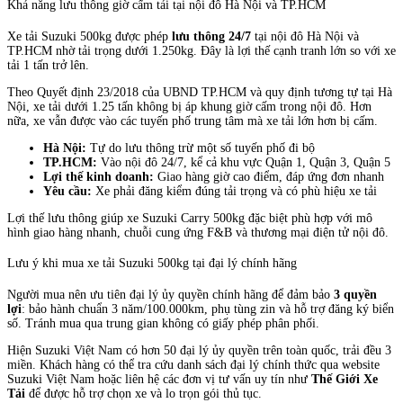
Khả năng lưu thông giờ cấm tải tại nội đô Hà Nội và TP.HCM
Xe tải Suzuki 500kg được phép
lưu thông 24/7
tại nội đô Hà Nội và
TP.HCM nhờ tải trọng dưới 1.250kg. Đây là lợi thế cạnh tranh lớn so với xe
tải 1 tấn trở lên.
Theo Quyết định 23/2018 của UBND TP.HCM và quy định tương tự tại Hà
Nội, xe tải dưới 1.25 tấn không bị áp khung giờ cấm trong nội đô. Hơn
nữa, xe vẫn được vào các tuyến phố trung tâm mà xe tải lớn hơn bị cấm.
Hà Nội:
Tự do lưu thông trừ một số tuyến phố đi bộ
TP.HCM:
Vào nội đô 24/7, kể cả khu vực Quận 1, Quận 3, Quận 5
Lợi thế kinh doanh:
Giao hàng giờ cao điểm, đáp ứng đơn nhanh
Yêu cầu:
Xe phải đăng kiểm đúng tải trọng và có phù hiệu xe tải
Lợi thế lưu thông giúp xe Suzuki Carry 500kg đặc biệt phù hợp với mô
hình giao hàng nhanh, chuỗi cung ứng F&B và thương mại điện tử nội đô.
Lưu ý khi mua xe tải Suzuki 500kg tại đại lý chính hãng
Người mua nên ưu tiên đại lý ủy quyền chính hãng để đảm bảo
3 quyền
lợi
: bảo hành chuẩn 3 năm/100.000km, phụ tùng zin và hỗ trợ đăng ký biển
số. Tránh mua qua trung gian không có giấy phép phân phối.
Hiện Suzuki Việt Nam có hơn 50 đại lý ủy quyền trên toàn quốc, trải đều 3
miền. Khách hàng có thể tra cứu danh sách đại lý chính thức qua website
Suzuki Việt Nam hoặc liên hệ các đơn vị tư vấn uy tín như
Thế Giới Xe
Tải
để được hỗ trợ chọn xe và lo trọn gói thủ tục.