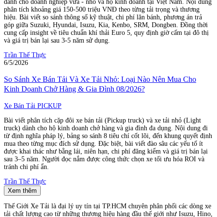
dành cho doanh nghiệp vừa - nhỏ và hộ kinh doanh tại Việt Nam. Nội dung
phân tích khoảng giá 150-500 triệu VNĐ theo từng tải trọng và thương
hiệu. Bài viết so sánh thông số kỹ thuật, chi phí lăn bánh, phương án trả
góp giữa Suzuki, Hyundai, Isuzu, Kia, Kenbo, SRM, Dongben. Đồng thời
cung cấp insight về tiêu chuẩn khí thải Euro 5, quy định giờ cấm tại đô thị
và giá trị bán lại sau 3-5 năm sử dụng.
Trần Thế Thực
6/5/2026
So Sánh Xe Bán Tải Và Xe Tải Nhỏ: Loại Nào Nên Mua Cho
Kinh Doanh Chở Hàng & Gia Đình 08/2026?
Xe Bán Tải PICKUP
Bài viết phân tích cặp đôi xe bán tải (Pickup truck) và xe tải nhỏ (Light
truck) dành cho hộ kinh doanh chở hàng và gia đình đa dụng. Nội dung đi
từ định nghĩa pháp lý, bảng so sánh 8 tiêu chí cốt lõi, đến khung quyết định
mua theo từng mục đích sử dụng. Đặc biệt, bài viết đào sâu các yếu tố ít
được khai thác như bằng lái, niên hạn, chi phí đăng kiểm và giá trị bán lại
sau 3–5 năm. Người đọc nắm được công thức chọn xe tối ưu hóa ROI và
tránh chi phí ẩn.
Trần Thế Thực
Xem thêm
Thế Giới Xe Tải là đại lý uy tín tại TP.HCM chuyên phân phối các dòng xe
tải chất lượng cao từ những thương hiệu hàng đầu thế giới như Isuzu, Hino,