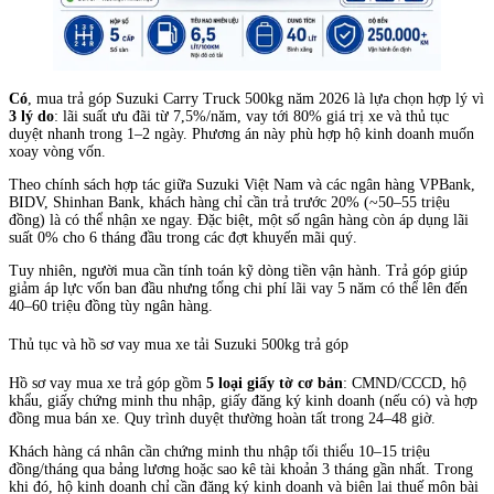
Có
, mua trả góp Suzuki Carry Truck 500kg năm 2026 là lựa chọn hợp lý vì
3 lý do
: lãi suất ưu đãi từ 7,5%/năm, vay tới 80% giá trị xe và thủ tục
duyệt nhanh trong 1–2 ngày. Phương án này phù hợp hộ kinh doanh muốn
xoay vòng vốn.
Theo chính sách hợp tác giữa Suzuki Việt Nam và các ngân hàng VPBank,
BIDV, Shinhan Bank, khách hàng chỉ cần trả trước 20% (~50–55 triệu
đồng) là có thể nhận xe ngay. Đặc biệt, một số ngân hàng còn áp dụng lãi
suất 0% cho 6 tháng đầu trong các đợt khuyến mãi quý.
Tuy nhiên, người mua cần tính toán kỹ dòng tiền vận hành. Trả góp giúp
giảm áp lực vốn ban đầu nhưng tổng chi phí lãi vay 5 năm có thể lên đến
40–60 triệu đồng tùy ngân hàng.
Thủ tục và hồ sơ vay mua xe tải Suzuki 500kg trả góp
Hồ sơ vay mua xe trả góp gồm
5 loại giấy tờ cơ bản
: CMND/CCCD, hộ
khẩu, giấy chứng minh thu nhập, giấy đăng ký kinh doanh (nếu có) và hợp
đồng mua bán xe. Quy trình duyệt thường hoàn tất trong 24–48 giờ.
Khách hàng cá nhân cần chứng minh thu nhập tối thiểu 10–15 triệu
đồng/tháng qua bảng lương hoặc sao kê tài khoản 3 tháng gần nhất. Trong
khi đó, hộ kinh doanh chỉ cần đăng ký kinh doanh và biên lai thuế môn bài