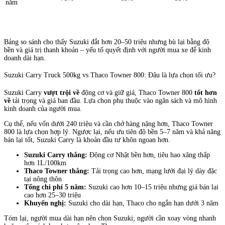
năm
Bảng so sánh cho thấy Suzuki đắt hơn 20–50 triệu nhưng bù lại bằng độ
bền và giá trị thanh khoản – yếu tố quyết định với người mua xe để kinh
doanh dài hạn.
Suzuki Carry Truck 500kg vs Thaco Towner 800: Đâu là lựa chọn tối ưu?
Suzuki Carry
vượt trội về
động cơ và giữ giá, Thaco Towner 800
tốt hơn
về
tải trọng và giá ban đầu. Lựa chọn phụ thuộc vào ngân sách và mô hình
kinh doanh của người mua.
Cụ thể, nếu vốn dưới 240 triệu và cần chở hàng nặng hơn, Thaco Towner
800 là lựa chọn hợp lý. Ngược lại, nếu ưu tiên độ bền 5–7 năm và khả năng
bán lại tốt, Suzuki Carry là khoản đầu tư khôn ngoan hơn.
Suzuki Carry thắng:
Động cơ Nhật bền hơn, tiêu hao xăng thấp
hơn 1L/100km
Thaco Towner thắng:
Tải trọng cao hơn, mạng lưới đại lý dày đặc
tại nông thôn
Tổng chi phí 5 năm:
Suzuki cao hơn 10–15 triệu nhưng giá bán lại
cao hơn 25–30 triệu
Khuyến nghị:
Suzuki cho dài hạn, Thaco cho ngắn hạn dưới 3 năm
Tóm lại, người mua dài hạn nên chọn Suzuki; người cần xoay vòng nhanh