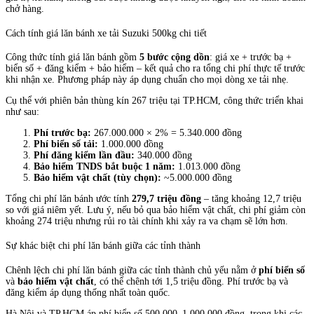
chở hàng.
Cách tính giá lăn bánh xe tải Suzuki 500kg chi tiết
Công thức tính giá lăn bánh gồm
5 bước cộng dồn
: giá xe + trước bạ +
biển số + đăng kiểm + bảo hiểm – kết quả cho ra tổng chi phí thực tế trước
khi nhận xe. Phương pháp này áp dụng chuẩn cho mọi dòng xe tải nhẹ.
Cụ thể với phiên bản thùng kín 267 triệu tại TP.HCM, công thức triển khai
như sau:
Phí trước bạ:
267.000.000 × 2% = 5.340.000 đồng
Phí biển số tải:
1.000.000 đồng
Phí đăng kiểm lần đầu:
340.000 đồng
Bảo hiểm TNDS bắt buộc 1 năm:
1.013.000 đồng
Bảo hiểm vật chất (tùy chọn):
~5.000.000 đồng
Tổng chi phí lăn bánh ước tính
279,7 triệu đồng
– tăng khoảng 12,7 triệu
so với giá niêm yết. Lưu ý, nếu bỏ qua bảo hiểm vật chất, chi phí giảm còn
khoảng 274 triệu nhưng rủi ro tài chính khi xảy ra va chạm sẽ lớn hơn.
Sự khác biệt chi phí lăn bánh giữa các tỉnh thành
Chênh lệch chi phí lăn bánh giữa các tỉnh thành chủ yếu nằm ở
phí biển số
và
bảo hiểm vật chất
, có thể chênh tới 1,5 triệu đồng. Phí trước bạ và
đăng kiểm áp dụng thống nhất toàn quốc.
Hà Nội và TP.HCM áp phí biển số 500.000–1.000.000 đồng, trong khi các