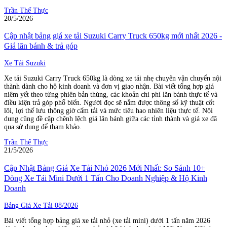
Trần Thế Thực
20/5/2026
Cập nhật bảng giá xe tải Suzuki Carry Truck 650kg mới nhất 2026 -
Giá lăn bánh & trả góp
Xe Tải Suzuki
Xe tải Suzuki Carry Truck 650kg là dòng xe tải nhẹ chuyên vận chuyển nội
thành dành cho hộ kinh doanh và đơn vị giao nhận. Bài viết tổng hợp giá
niêm yết theo từng phiên bản thùng, các khoản chi phí lăn bánh thực tế và
điều kiện trả góp phổ biến. Người đọc sẽ nắm được thông số kỹ thuật cốt
lõi, lợi thế lưu thông giờ cấm tải và mức tiêu hao nhiên liệu thực tế. Nội
dung cũng đề cập chênh lệch giá lăn bánh giữa các tỉnh thành và giá xe đã
qua sử dụng để tham khảo.
Trần Thế Thực
21/5/2026
Cập Nhật Bảng Giá Xe Tải Nhỏ 2026 Mới Nhất: So Sánh 10+
Dòng Xe Tải Mini Dưới 1 Tấn Cho Doanh Nghiệp & Hộ Kinh
Doanh
Bảng Giá Xe Tải 08/2026
Bài viết tổng hợp bảng giá xe tải nhỏ (xe tải mini) dưới 1 tấn năm 2026