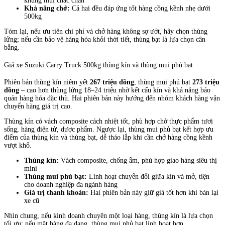
khung mui chắc chắn
Khả năng chở:
Cả hai đều đáp ứng tốt hàng cồng kềnh nhẹ dưới
500kg
Tóm lại, nếu ưu tiên chi phí và chở hàng không sợ ướt, hãy chọn thùng
lửng; nếu cần bảo vệ hàng hóa khỏi thời tiết, thùng bạt là lựa chọn cân
bằng.
Giá xe Suzuki Carry Truck 500kg thùng kín và thùng mui phủ bạt
Phiên bản thùng kín niêm yết
267 triệu đồng
, thùng mui phủ bạt
273 triệu
đồng
– cao hơn thùng lửng 18–24 triệu nhờ kết cấu kín và khả năng bảo
quản hàng hóa đặc thù. Hai phiên bản này hướng đến nhóm khách hàng vận
chuyển hàng giá trị cao.
Thùng kín có vách composite cách nhiệt tốt, phù hợp chở thực phẩm tươi
sống, hàng điện tử, dược phẩm. Ngược lại, thùng mui phủ bạt kết hợp ưu
điểm của thùng kín và thùng bạt, dễ tháo lắp khi cần chở hàng cồng kềnh
vượt khổ.
Thùng kín:
Vách composite, chống ẩm, phù hợp giao hàng siêu thị
mini
Thùng mui phủ bạt:
Linh hoạt chuyển đổi giữa kín và mở, tiện
cho doanh nghiệp đa ngành hàng
Giá trị thanh khoản:
Hai phiên bản này giữ giá tốt hơn khi bán lại
xe cũ
Nhìn chung, nếu kinh doanh chuyên một loại hàng, thùng kín là lựa chọn
tối ưu; nếu mặt hàng đa dạng, thùng mui phủ bạt linh hoạt hơn.