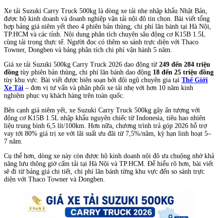
Xe tải Suzuki Carry Truck 500kg là dòng xe tải nhẹ nhập khẩu Nhật Bản,
được hộ kinh doanh và doanh nghiệp vận tải nội đô tin chọn. Bài viết tổng
hợp bảng giá niêm yết theo 4 phiên bản thùng, chi phí lăn bánh tại Hà Nội,
TP.HCM và các tỉnh. Nội dung phân tích chuyên sâu động cơ K15B 1.5L
cùng tải trọng thực tế. Người đọc có thêm so sánh trực diện với Thaco
Towner, Dongben và bảng phân tích chi phí vận hành 5 năm.
Giá xe tải Suzuki 500kg Carry Truck 2026 dao động từ
249 đến 284 triệu
đồng
tùy phiên bản thùng, chi phí lăn bánh dao động
18 đến 25 triệu đồng
tùy khu vực. Bài viết được biên soạn bởi đội ngũ chuyên gia tại
Thế Giới
Xe Tải
– đơn vị tư vấn và phân phối xe tải nhẹ với hơn 10 năm kinh
nghiệm phục vụ khách hàng trên toàn quốc.
Bên cạnh giá niêm yết, xe Suzuki Carry Truck 500kg gây ấn tượng với
động cơ K15B 1.5L nhập khẩu nguyên chiếc từ Indonesia, tiêu hao nhiên
liệu trung bình 6,5 lít/100km. Hơn nữa, chương trình trả góp 2026 hỗ trợ
vay tới 80% giá trị xe với lãi suất ưu đãi từ 7,5%/năm, kỳ hạn linh hoạt 5–
7 năm.
Cụ thể hơn, dòng xe này còn được hộ kinh doanh nội đô ưa chuộng nhờ khả
năng lưu thông giờ cấm tải tại Hà Nội và TP.HCM. Để hiểu rõ hơn, bài viết
sẽ đi từ bảng giá chi tiết, chi phí lăn bánh từng khu vực đến so sánh trực
diện với Thaco Towner và Dongben.