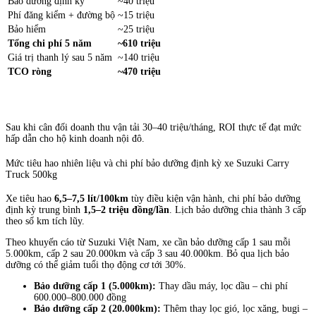
Bảo dưỡng định kỳ
~40 triệu
Phí đăng kiểm + đường bộ
~15 triệu
Bảo hiểm
~25 triệu
Tổng chi phí 5 năm
~610 triệu
Giá trị thanh lý sau 5 năm
~140 triệu
TCO ròng
~470 triệu
Sau khi cân đối doanh thu vận tải 30–40 triệu/tháng, ROI thực tế đạt mức
hấp dẫn cho hộ kinh doanh nội đô.
Mức tiêu hao nhiên liệu và chi phí bảo dưỡng định kỳ xe Suzuki Carry
Truck 500kg
Xe tiêu hao
6,5–7,5 lít/100km
tùy điều kiện vận hành, chi phí bảo dưỡng
định kỳ trung bình
1,5–2 triệu đồng/lần
. Lịch bảo dưỡng chia thành 3 cấp
theo số km tích lũy.
Theo khuyến cáo từ Suzuki Việt Nam, xe cần bảo dưỡng cấp 1 sau mỗi
5.000km, cấp 2 sau 20.000km và cấp 3 sau 40.000km. Bỏ qua lịch bảo
dưỡng có thể giảm tuổi thọ động cơ tới 30%.
Bảo dưỡng cấp 1 (5.000km):
Thay dầu máy, lọc dầu – chi phí
600.000–800.000 đồng
Bảo dưỡng cấp 2 (20.000km):
Thêm thay lọc gió, lọc xăng, bugi –