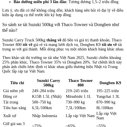
Bảo dưỡng miễn phí 3 lần đầu:
Tương đương 1,5–2 triệu đồng
Lưu ý, ưu đãi có thể không cộng dồn; khách hàng nên hỏi rõ đại lý về điều
kiện áp dụng cụ thể trước khi ký hợp đồng.
So sánh xe tải Suzuki 500kg với Thaco Towner và Dongben như
thế nào?
Suzuki Carry Truck 500kg
thắng về
độ bền và giá trị thanh khoản, Thaco
Towner 800
tốt về
giá rẻ và mạng lưới dịch vụ, Dongben K9
tối ưu về
tải
trọng so với giá thành. Mỗi dòng phục vụ một nhóm khách hàng khác nhau.
Theo khảo sát thị trường xe tải nhẹ Việt Nam 2025, Suzuki chiếm khoảng
25% phân khúc, Thaco Towner 35% và Dongben 20%. Sự chênh lệch này
phản ánh chiến lược định vị khác nhau giữa thương hiệu Nhật và Trung
Quốc lắp ráp tại Việt Nam.
Suzuki Carry
Thaco Towner
Tiêu chí
Dongben K9
500kg
800
Giá niêm yết
249–284 triệu
219–245 triệu
195–225 triệu
Động cơ
K15B 1.5L (Nhật)
Mitsubishi 1.1L
Yangchai 1.3L
Tải trọng
500–750 kg
730–990 kg
870–990 kg
Tiêu hao xăng
6,5L/100km
7,5L/100km
8L/100km
Lắp ráp Việt
Xuất xứ
Nhập Indonesia
Lắp ráp Việt Nam
Nam
Giữ giá sau 3
~75%
~65%
~55%