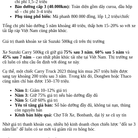
chi phí 1,5–2 triệu
Bảo dưỡng cấp 3 (40.000km):
Toàn diện gồm dây curoa, dầu hộp
số – chi phí 3–4 triệu
Phụ tùng phổ biến:
Má phanh 800.000 đồng, lốp 1,2 triệu/chiếc
Tổng chi phí bảo dưỡng 5 năm khoảng 40 triệu, thấp hơn 15–20% so với xe
tải lắp ráp Việt Nam cùng phân khúc.
Giá trị thanh khoản xe tải Suzuki 500kg cũ trên thị trường
Xe Suzuki Carry 500kg cũ giữ giá
75% sau 3 năm
,
60% sau 5 năm
và
45% sau 7 năm
– cao nhất phân khúc tải nhẹ tại Việt Nam. Thị trường xe
cũ luôn có nhu cầu ổn định với dòng xe này.
Cụ thể, một chiếc Carry Truck 2023 thùng kín mua 267 triệu hiện được
sang tay khoảng 200 triệu sau 3 năm. Trong khi đó, Dongben hoặc Thaco
cùng năm chỉ bán được 150–170 triệu.
Năm 1:
Giảm 10–12% giá trị
Năm 3:
Giữ 75% giá trị nếu bảo dưỡng đầy đủ
Năm 5:
Giữ 60% giá trị
Yếu tố tăng giá bán:
Sổ bảo dưỡng đầy đủ, không tai nạn, thùng
còn nguyên bản
Kênh bán hiệu quả:
Chợ Tốt Xe, Bonbanh, đại lý xe cũ uy tín
Nhờ giá trị thanh khoản cao, nhiều hộ kinh doanh chọn chiến lược "đổi xe 3
năm/lần" để luôn có xe mới và giảm rủi ro hỏng hóc.