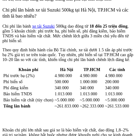
Chi phí lăn bánh xe tải Suzuki 500kg tại Hà Nội, TP.HCM và các
tỉnh là bao nhiêu?
Chi phí lăn bánh
xe tải Suzuki
500kg dao động từ
18 đến 25 triệu đồng
,
gồm 5 khoản chính: phí trước bạ, phí biển số, phí đăng kiểm, bảo hiểm
TNDS và bảo hiểm vật chất. Mức chênh lệch giữa 3 miền chủ yếu đến từ
phí biển số.
Theo quy định hiện hành của Bộ Tài chính, xe tải dưới 1.5 tấn áp phí trước
bạ 2% giá trị xe trên toàn quốc. Tuy nhiên, phí biển số tại TP.HCM cao gấp
10–20 lần so với các tỉnh, khiến tổng chi phí lăn bánh chênh lệch đáng kể.
Khoản phí
Hà Nội
TP.HCM
Các tỉnh
Phí trước bạ (2%)
4.980.000
4.980.000
4.980.000
Phí biển số
500.000
1.000.000
200.000
Phí đăng kiểm
340.000
340.000
340.000
Bảo hiểm TNDS
1.013.000
1.013.000
1.013.000
Bảo hiểm vật chất (tùy chọn)
~5.000.000
~5.000.000
~5.000.000
Tổng lăn bánh
~261.833.000
~262.333.000
~261.533.000
Khoản chi phí lớn nhất sau giá xe là bảo hiểm vật chất, dao động 1,8–2%
giá trị xe/năm, không bắt buộc nhưng được khuyến nghị cho xe kinh doanh