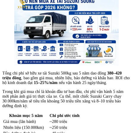
Tổng chi phí sở hữu xe tải Suzuki 500kg sau 5 năm dao động
380–420
triệu đồng
, bao gồm giá mua, nhiên liệu, bảo dưỡng và khấu hao. ROI cho
hộ kinh doanh đạt
15–25%/năm
nếu vận hành 25 ngày/tháng.
Trong khi giá mua chỉ là khoản đầu tư ban đầu, chi phí vận hành 5 năm
mới phản ánh giá trị thực của xe. Cụ thể, một chiếc Suzuki Carry chạy
30.000km/năm sẽ tiêu tốn khoảng 50 triệu tiền xăng và 8–10 triệu bảo
dưỡng định kỳ.
Khoản mục 5 năm
Chi phí ước tính
Giá mua (lăn bánh)
~280 triệu
Nhiên liệu (150.000km)
~250 triệu