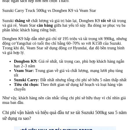
hoặc ngân sách hẹp hơn nên chọn Thaco.
Suzuki Carry Truck 500kg vs Dongben K9 và Veam Star
Suzuki
thắng về
chất lượng và giá trị bán lại, Dongben K9
tốt về
tải trọng
và giá rẻ, Veam Star
cân bằng
giữa hai yếu tố này. Ba dòng xe phục vụ ba
phân khúc khách hàng riêng biệt.
Dongben K9 hấp dẫn nhờ giá chỉ từ 195 triệu và tải trọng tới 990kg, nhưng
động cơ Yangchai có tuổi thọ chỉ bằng 60–70% so với K15B của Suzuki.
Trong khi đó, Veam Star sử dụng động cơ Hyundai, đạt độ bền trung bình
và giá hợp lý.
Dongben K9:
Giá rẻ nhất, tải trọng cao, phù hợp khách hàng ngắn
hạn 2–3 năm
Veam Star:
Trung gian về giá và chất lượng, mạng lưới phụ tùng
tốt
Suzuki Carry:
Đắt nhất nhưng tổng chi phí sở hữu 5 năm thấp nhất
Tiêu chí chọn:
Theo thời gian sử dụng kế hoạch và loại hàng vận
chuyển
Như vậy, khách hàng nên cân nhắc tổng chi phí sở hữu thay vì chỉ nhìn giá
mua ban đầu.
Chi phí vận hành và hiệu quả đầu tư xe tải Suzuki 500kg sau 5 năm
sử dụng ra sao?