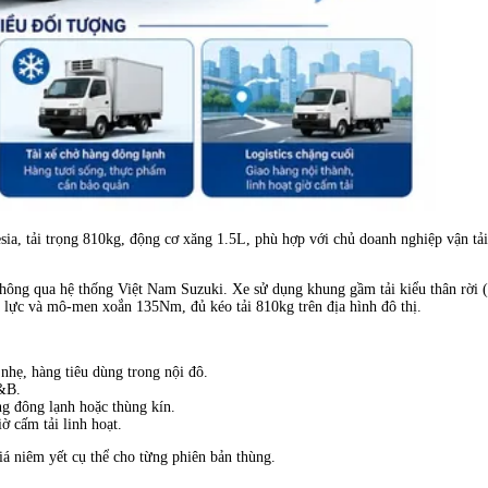
sia, tải trọng 810kg, động cơ xăng 1.5L, phù hợp với chủ doanh nghiệp vận tả
hông qua hệ thống Việt Nam Suzuki. Xe sử dụng khung gầm tải kiểu thân rời (bo
ã lực và mô-men xoắn 135Nm, đủ kéo tải 810kg trên địa hình đô thị.
nhẹ, hàng tiêu dùng trong nội đô.
F&B.
g đông lạnh hoặc thùng kín.
ờ cấm tải linh hoạt.
iá niêm yết cụ thể cho từng phiên bản thùng.