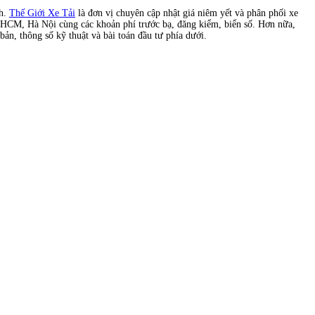
nh.
Thế Giới Xe Tải
là đơn vị chuyên cập nhật giá niêm yết và phân phối xe
TP.HCM, Hà Nội cùng các khoản phí trước bạ, đăng kiểm, biển số. Hơn nữa,
bản, thông số kỹ thuật và bài toán đầu tư phía dưới.