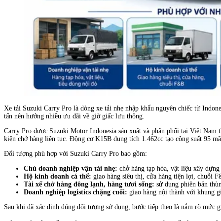
Xe tải Suzuki Carry Pro là dòng xe tải nhẹ nhập khẩu nguyên chiếc từ Indone
tấn nên hưởng nhiều ưu đãi về giờ giấc lưu thông.
Carry Pro được Suzuki Motor Indonesia sản xuất và phân phối tại Việt Nam t
kiện chở hàng liên tục. Động cơ K15B dung tích 1.462cc tạo công suất 95 m
Đối tượng phù hợp với Suzuki Carry Pro bao gồm:
Chủ doanh nghiệp vận tải nhẹ:
chở hàng tạp hóa, vật liệu xây dựng 
Hộ kinh doanh cá thể:
giao hàng siêu thị, cửa hàng tiện lợi, chuỗi 
Tài xế chở hàng đông lạnh, hàng tươi sống:
sử dụng phiên bản thùn
Doanh nghiệp logistics chặng cuối:
giao hàng nội thành với khung gi
Sau khi đã xác định đúng đối tượng sử dụng, bước tiếp theo là nắm rõ mức g