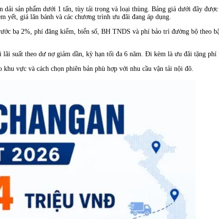
n dải sản phẩm dưới 1 tấn, tùy tải trọng và loại thùng. Bảng giá dưới đây đượ
êm yết, giá lăn bánh và các chương trình ưu đãi đang áp dụng.
trước bạ 2%, phí đăng kiểm, biển số, BH TNDS và phí bảo trì đường bộ theo bậ
 lãi suất theo dư nợ giảm dần, kỳ hạn tối đa 6 năm. Đi kèm là ưu đãi tặng phí 
eo khu vực và cách chọn phiên bản phù hợp với nhu cầu vận tải nội đô.