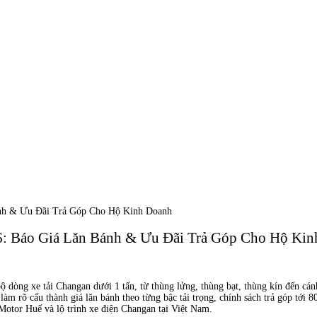
ánh & Ưu Đãi Trả Góp Cho Hộ Kinh Doanh
6: Báo Giá Lăn Bánh & Ưu Đãi Trả Góp Cho Hộ Ki
bộ dòng xe tải Changan dưới 1 tấn, từ thùng lửng, thùng bạt, thùng kín đến cá
làm rõ cấu thành giá lăn bánh theo từng bậc tải trọng, chính sách trả góp tới 8
otor Huế và lộ trình xe điện Changan tại Việt Nam.