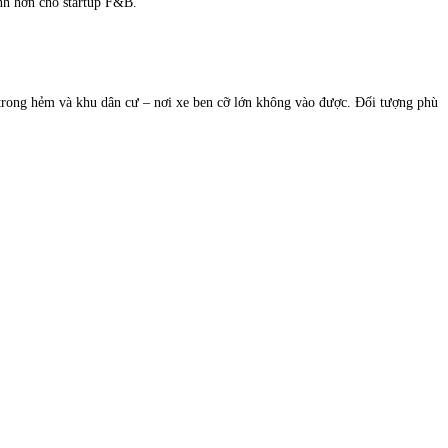
anh hơn cho startup F&B.
t trong hẻm và khu dân cư – nơi xe ben cỡ lớn không vào được. Đối tượng phù