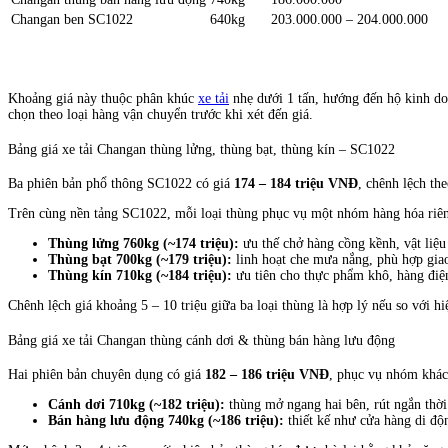
Changan ben SC1022
640kg
203.000.000 – 204.000.000
Khoảng giá này thuộc phân khúc
xe tải
nhẹ dưới 1 tấn, hướng đến hộ kinh do
chọn theo loại hàng vận chuyển trước khi xét đến giá.
Bảng giá xe tải Changan thùng lửng, thùng bạt, thùng kín – SC1022
Ba phiên bản phổ thông SC1022 có giá
174 – 184 triệu VNĐ
, chênh lệch the
Trên cùng nền tảng SC1022, mỗi loại thùng phục vụ một nhóm hàng hóa riê
Thùng lửng 760kg (~174 triệu):
ưu thế chở hàng cồng kềnh, vật liệu
Thùng bạt 700kg (~179 triệu):
linh hoạt che mưa nắng, phù hợp gia
Thùng kín 710kg (~184 triệu):
ưu tiên cho thực phẩm khô, hàng điện
Chênh lệch giá khoảng 5 – 10 triệu giữa ba loại thùng là hợp lý nếu so với h
Bảng giá xe tải Changan thùng cánh dơi & thùng bán hàng lưu động
Hai phiên bản chuyên dụng có giá
182 – 186 triệu VNĐ
, phục vụ nhóm khác
Cánh dơi 710kg (~182 triệu):
thùng mở ngang hai bên, rút ngắn thời 
Bán hàng lưu động 740kg (~186 triệu):
thiết kế như cửa hàng di độ