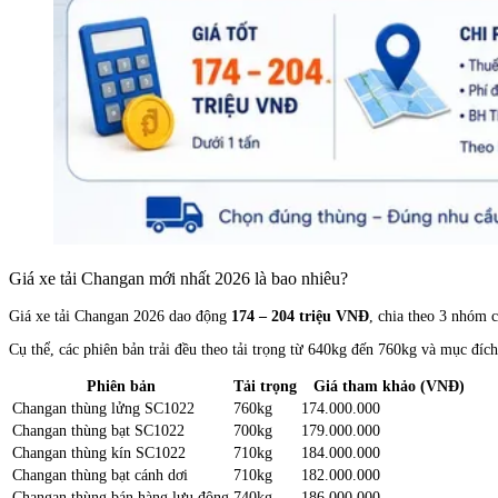
Giá xe tải Changan mới nhất 2026 là bao nhiêu?
Giá xe tải Changan 2026 dao động
174 – 204 triệu VNĐ
, chia theo 3 nhóm 
Cụ thể, các phiên bản trải đều theo tải trọng từ 640kg đến 760kg và mục đí
Phiên bản
Tải trọng
Giá tham khảo (VNĐ)
Changan thùng lửng SC1022
760kg
174.000.000
Changan thùng bạt SC1022
700kg
179.000.000
Changan thùng kín SC1022
710kg
184.000.000
Changan thùng bạt cánh dơi
710kg
182.000.000
Changan thùng bán hàng lưu động
740kg
186.000.000