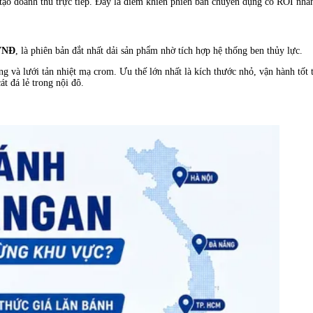
 tạo doanh thu trực tiếp. Đây là điểm khiến phiên bản chuyên dụng có ROI nh
 VNĐ
, là phiên bản đắt nhất dải sản phẩm nhờ tích hợp hệ thống ben thủy lực.
ộng và lưới tản nhiệt mạ crom. Ưu thế lớn nhất là kích thước nhỏ, vận hành tố
t đá lẻ trong nội đô.