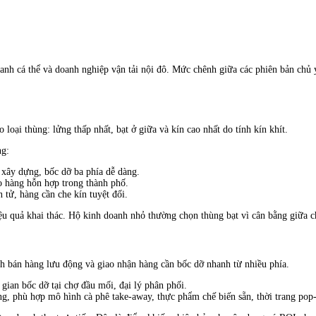
anh cá thể và doanh nghiệp vận tải nội đô. Mức chênh giữa các phiên bản chủ
o loại thùng: lửng thấp nhất, bạt ở giữa và kín cao nhất do tính kín khít.
ng:
 xây dựng, bốc dỡ ba phía dễ dàng.
o hàng hỗn hợp trong thành phố.
 tử, hàng cần che kín tuyệt đối.
iệu quả khai thác. Hộ kinh doanh nhỏ thường chọn thùng bạt vì cân bằng giữa c
h bán hàng lưu động và giao nhận hàng cần bốc dỡ nhanh từ nhiều phía.
gian bốc dỡ tại chợ đầu mối, đại lý phân phối.
ng, phù hợp mô hình cà phê take-away, thực phẩm chế biến sẵn, thời trang pop