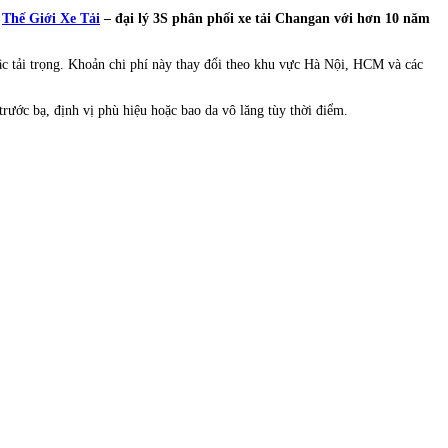
c
Thế Giới Xe Tải
– đại lý 3S phân phối xe tải Changan với hơn 10 năm
c tải trọng. Khoản chi phí này thay đổi theo khu vực Hà Nội, HCM và các
trước bạ, định vị phù hiệu hoặc bao da vô lăng tùy thời điểm.