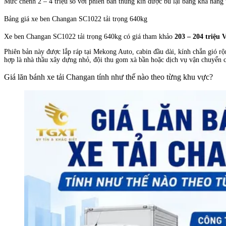
Mức chênh 2 – 4 triệu so với phiên bản thùng kín được bù lại bằng khả năng
Bảng giá xe ben Changan SC1022 tải trọng 640kg
Xe ben Changan SC1022 tải trọng 640kg có giá tham khảo
203 – 204 triệu
Phiên bản này được lắp ráp tại Mekong Auto, cabin đầu dài, kính chắn gió r
hợp là nhà thầu xây dựng nhỏ, đội thu gom xà bần hoặc dịch vụ vận chuyển cá
Giá lăn bánh xe tải Changan tính như thế nào theo từng khu vực?