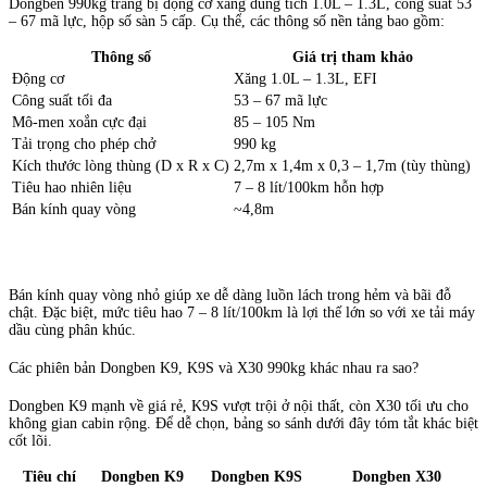
Dongben 990kg trang bị động cơ xăng dung tích 1.0L – 1.3L, công suất 53
– 67 mã lực, hộp số sàn 5 cấp. Cụ thể, các thông số nền tảng bao gồm:
Thông số
Giá trị tham khảo
Động cơ
Xăng 1.0L – 1.3L, EFI
Công suất tối đa
53 – 67 mã lực
Mô-men xoắn cực đại
85 – 105 Nm
Tải trọng cho phép chở
990 kg
Kích thước lòng thùng (D x R x C)
2,7m x 1,4m x 0,3 – 1,7m (tùy thùng)
Tiêu hao nhiên liệu
7 – 8 lít/100km hỗn hợp
Bán kính quay vòng
~4,8m
Bán kính quay vòng nhỏ giúp xe dễ dàng luồn lách trong hẻm và bãi đỗ
chật. Đặc biệt, mức tiêu hao 7 – 8 lít/100km là lợi thế lớn so với xe tải máy
dầu cùng phân khúc.
Các phiên bản Dongben K9, K9S và X30 990kg khác nhau ra sao?
Dongben K9 mạnh về giá rẻ, K9S vượt trội ở nội thất, còn X30 tối ưu cho
không gian cabin rộng. Để dễ chọn, bảng so sánh dưới đây tóm tắt khác biệt
cốt lõi.
Tiêu chí
Dongben K9
Dongben K9S
Dongben X30