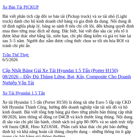
Xe Bán Tải PICKUP
Bài viết phân tích cặp đôi xe bán tải (Pickup truck) và xe tải nhỏ (Light
truck) dành cho hộ kinh doanh chở hàng và gia đình đa dụng. Nội dung đi
từ định nghĩa pháp lý, bảng so sánh 8 tiêu chí cốt lõi, đến khung quyết định
mua theo từng mục đích sử dụng. Đặc biệt, bài viết đào sâu các yếu tố ít
được khai thác như bằng lái, niên hạn, chi phí đăng kiểm và giá trị bán lại
sau 3–5 năm. Người đọc nắm được công thức chọn xe tối ưu hóa ROI và
tránh chi phí ẩn.
Trần Thế Thực
6/5/2026
Cập Nhật Bảng Giá Xe Tải Hyundai 1.5 Tấn (Porter H150)
08/2026 – Đầy Đủ Thùng Lửng, Bạt, Kín, Composite Cho Doanh
Nghiệp Vận Tải
Xe Tải Hyundai 1.5 Tấn
Xe tải Hyundai 1.5 tấn (Porter H150) là dòng tải nhẹ Euro 5 lắp ráp CKD
bởi Hyundai Thành Công, hướng đến doanh nghiệp vận tải nội đô và hộ
kinh doanh. Bài viết tổng hợp bảng giá theo từng phiên bản thùng cập nhật
08/2026, kèm thông số động cơ D4CB và kích thước lòng thùng. Nội dung
đi sâu vào chi phí lăn bánh, chính sách trả góp 80–90% và so sánh trực tiếp
với Isuzu QKR, Hino XZU650L. Phần cuối khai thác chi phí bảo dưỡng
định kỳ và khả năng hoán cải thùng chuyên dụng – những thông tin ít gặp
trong các bài bảng giá thông thường.