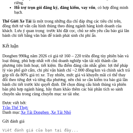
riêng.
Hỗ trợ trọn gói đăng ký, đăng kiểm, vay vốn
, có hợp đồng minh
bạch.
Thế Giới Xe Tải
là một trong những địa chỉ đáp ứng các tiêu chí trên,
đồng thời tư vấn cấu hình thùng theo đúng ngành hàng kinh doanh của
khách. Lưu ý quan trọng: trước khi đặt cọc, chủ xe nên yêu cầu báo giá lăn
bánh chi tiết bằng văn bản để tránh phát sinh chi phí ẩn.
Kết luận
Dongben 990kg năm 2026 có giá từ 160 – 220 triệu đồng tùy phiên bản và
loại thùng, phù hợp nhất với chủ doanh nghiệp vận tải nội thành cần
phương tiện linh hoạt, tiết kiệm. Ba điểm đáng cân nhắc gồm: lợi thế pháp
lý vào phố giờ cấm, chi phí vận hành chỉ ~2.000 đồng/km và chính sách trả
góp tối đa 80% giá trị xe. Tuy nhiên, mức giá và khuyến mãi có thể thay
đổi theo từng đợt và từng địa phương, nên chủ xe cần kiểm tra báo giá lăn
bánh chi tiết trước khi quyết định. Để chọn đúng cấu hình thùng và phiên
bản phù hợp ngành hàng, hãy tham khảo thêm các bài phân tích so sánh
chuyên sâu trong cùng chuyên mục xe tải nhẹ.
Được viết bởi:
Trần Thế Thực
Danh mục:
Xe Tải Dongben
,
Xe Tải Nhỏ
Gửi đánh giá