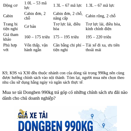
1.0L – 53 mã
Động cơ
1.3L – 67 mã lực
1.3L – 67 mã lực
lực
Cabin đơn, 2
Cabin đơn, 2 chỗ,
Cabin
Cabin rộng, 2 chỗ
chỗ
nâng cấp
Trang bị
Trợ lực lái, điều
Trợ lực lái, điều hòa,
Cơ bản
tiện nghi
hòa
kính chỉnh điện
Giá tham
160 – 175 triệu
175 – 195 triệu
195 – 220 triệu
khảo
Phù hợp
Vốn thấp, vận
Cân bằng chi phí –
Tài xế đi xa, ưu tiên
với
hành ngắn
tiện nghi
thoải mái
K9, K9S và X30 đều thuộc nhánh con của dòng tải trọng 990kg nên cùng
được hưởng chính sách vào nội thành. Tóm lại, người mua nên chọn theo
nhu cầu sử dụng hằng ngày và ngân sách thực tế.
Mua xe tải Dongben 990kg trả góp có những chính sách ưu đãi nào
dành cho chủ doanh nghiệp?