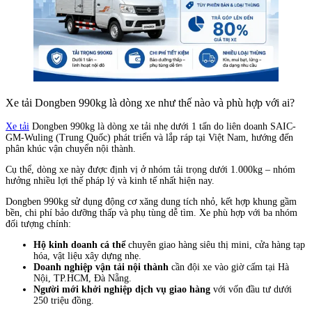
Xe tải Dongben 990kg là dòng xe như thế nào và phù hợp với ai?
Xe tải
Dongben 990kg là dòng xe tải nhẹ dưới 1 tấn do liên doanh SAIC-
GM-Wuling (Trung Quốc) phát triển và lắp ráp tại Việt Nam, hướng đến
phân khúc vận chuyển nội thành.
Cụ thể, dòng xe này được định vị ở nhóm tải trọng dưới 1.000kg – nhóm
hưởng nhiều lợi thế pháp lý và kinh tế nhất hiện nay.
Dongben 990kg sử dụng động cơ xăng dung tích nhỏ, kết hợp khung gầm
bền, chi phí bảo dưỡng thấp và phụ tùng dễ tìm. Xe phù hợp với ba nhóm
đối tượng chính:
Hộ kinh doanh cá thể
chuyên giao hàng siêu thị mini, cửa hàng tạp
hóa, vật liệu xây dựng nhẹ.
Doanh nghiệp vận tải nội thành
cần đội xe vào giờ cấm tại Hà
Nội, TP.HCM, Đà Nẵng.
Người mới khởi nghiệp dịch vụ giao hàng
với vốn đầu tư dưới
250 triệu đồng.