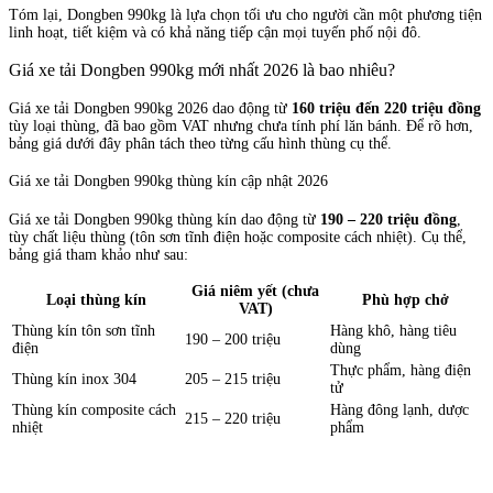
Tóm lại, Dongben 990kg là lựa chọn tối ưu cho người cần một phương tiện
linh hoạt, tiết kiệm và có khả năng tiếp cận mọi tuyến phố nội đô.
Giá xe tải Dongben 990kg mới nhất 2026 là bao nhiêu?
Giá xe tải Dongben 990kg 2026 dao động từ
160 triệu đến 220 triệu đồng
tùy loại thùng, đã bao gồm VAT nhưng chưa tính phí lăn bánh. Để rõ hơn,
bảng giá dưới đây phân tách theo từng cấu hình thùng cụ thể.
Giá xe tải Dongben 990kg thùng kín cập nhật 2026
Giá xe tải Dongben 990kg thùng kín dao động từ
190 – 220 triệu đồng
,
tùy chất liệu thùng (tôn sơn tĩnh điện hoặc composite cách nhiệt). Cụ thể,
bảng giá tham khảo như sau:
Giá niêm yết (chưa
Loại thùng kín
Phù hợp chở
VAT)
Thùng kín tôn sơn tĩnh
Hàng khô, hàng tiêu
190 – 200 triệu
điện
dùng
Thực phẩm, hàng điện
Thùng kín inox 304
205 – 215 triệu
tử
Thùng kín composite cách
Hàng đông lạnh, dược
215 – 220 triệu
nhiệt
phẩm