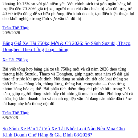
khoảng 10-15% so với giá niêm yết. Với chính sách trả góp ngân hàng hỗ
trợ lên đến 70-80% giá trị xe, người mua chỉ cần chuẩn bị vốn đối ứng từ
40-60 triệu đồng để sở hữu phương tiện kinh doanh, tạo điều kiện thuận lợi
cho khởi nghiệp trong lĩnh vực vận tải đô thị.
Trần Thế Thực
20/5/2026
Bảng Giá Xe Tải 750kg Mới & Cũ 2026: So Sánh Suzuki, Thaco,
Dongben Theo Từng Loại Thùng
Xe Tải 750 kg
Bài viết tổng hợp bảng giá xe tải 750kg mới và cũ năm 2026 theo từng
thương hiệu Suzuki, Thaco và Dongben, giúp người mua nắm rõ dải giá
thực tế trước khi quyết định. Nội dung so sánh chi tiết các loại thùng xe
phổ biến — thùng kín, thùng lửng, thùng bạt, composite — theo từng
nhóm hàng hóa cụ thể. Bài phân tích thêm tổng chi phí sở hữu trong 3–5
năm, giúp người dùng tránh bẫy chỉ nhìn giá mua ban đầu. Phù hợp với cá
nhân, hộ kinh doanh nhỏ và doanh nghiệp vận tải đang cân nhắc đầu tư xe
tải hạng nhẹ lưu thông nội đô.
Trần Thế Thực
6/5/2026
So Sánh Xe Bán Tải Và Xe Tải Nhỏ: Loại Nào Nên Mua Cho
Kinh Doanh Chở Hàng & Gia Đình 08/2026?