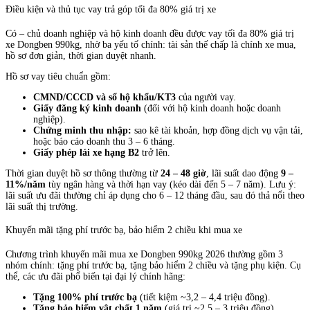
Điều kiện và thủ tục vay trả góp tối đa 80% giá trị xe
Có – chủ doanh nghiệp và hộ kinh doanh đều được vay tối đa 80% giá trị
xe Dongben 990kg, nhờ ba yếu tố chính: tài sản thế chấp là chính xe mua,
hồ sơ đơn giản, thời gian duyệt nhanh.
Hồ sơ vay tiêu chuẩn gồm:
CMND/CCCD và sổ hộ khẩu/KT3
của người vay.
Giấy đăng ký kinh doanh
(đối với hộ kinh doanh hoặc doanh
nghiệp).
Chứng minh thu nhập:
sao kê tài khoản, hợp đồng dịch vụ vận tải,
hoặc báo cáo doanh thu 3 – 6 tháng.
Giấy phép lái xe hạng B2
trở lên.
Thời gian duyệt hồ sơ thông thường từ
24 – 48 giờ
, lãi suất dao động
9 –
11%/năm
tùy ngân hàng và thời hạn vay (kéo dài đến 5 – 7 năm). Lưu ý:
lãi suất ưu đãi thường chỉ áp dụng cho 6 – 12 tháng đầu, sau đó thả nổi theo
lãi suất thị trường.
Khuyến mãi tặng phí trước bạ, bảo hiểm 2 chiều khi mua xe
Chương trình khuyến mãi mua xe Dongben 990kg 2026 thường gồm 3
nhóm chính: tặng phí trước bạ, tặng bảo hiểm 2 chiều và tặng phụ kiện. Cụ
thể, các ưu đãi phổ biến tại đại lý chính hãng:
Tặng 100% phí trước bạ
(tiết kiệm ~3,2 – 4,4 triệu đồng).
Tặng bảo hiểm vật chất 1 năm
(giá trị ~2,5 – 3 triệu đồng).