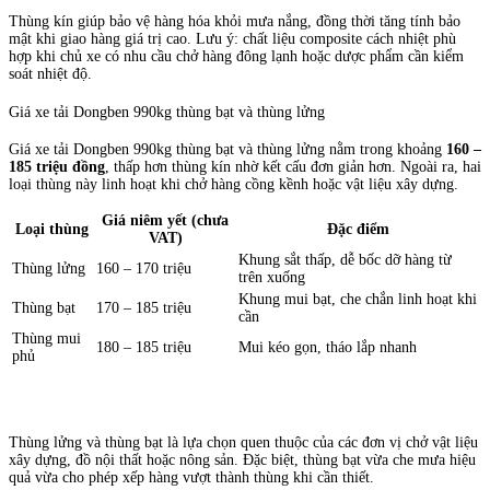
Thùng kín giúp bảo vệ hàng hóa khỏi mưa nắng, đồng thời tăng tính bảo
mật khi giao hàng giá trị cao. Lưu ý: chất liệu composite cách nhiệt phù
hợp khi chủ xe có nhu cầu chở hàng đông lạnh hoặc dược phẩm cần kiểm
soát nhiệt độ.
Giá xe tải Dongben 990kg thùng bạt và thùng lửng
Giá xe tải Dongben 990kg thùng bạt và thùng lửng nằm trong khoảng
160 –
185 triệu đồng
, thấp hơn thùng kín nhờ kết cấu đơn giản hơn. Ngoài ra, hai
loại thùng này linh hoạt khi chở hàng cồng kềnh hoặc vật liệu xây dựng.
Giá niêm yết (chưa
Loại thùng
Đặc điểm
VAT)
Khung sắt thấp, dễ bốc dỡ hàng từ
Thùng lửng
160 – 170 triệu
trên xuống
Khung mui bạt, che chắn linh hoạt khi
Thùng bạt
170 – 185 triệu
cần
Thùng mui
180 – 185 triệu
Mui kéo gọn, tháo lắp nhanh
phủ
Thùng lửng và thùng bạt là lựa chọn quen thuộc của các đơn vị chở vật liệu
xây dựng, đồ nội thất hoặc nông sản. Đặc biệt, thùng bạt vừa che mưa hiệu
quả vừa cho phép xếp hàng vượt thành thùng khi cần thiết.