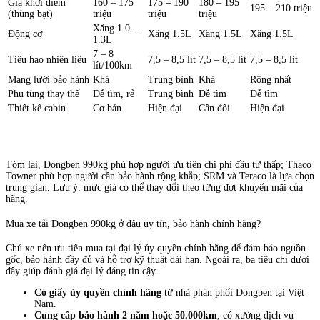
Giá khởi điểm
160 – 175
175 – 190
180 – 195
195 – 210 triệu
(thùng bạt)
triệu
triệu
triệu
Xăng 1.0 –
Động cơ
Xăng 1.5L
Xăng 1.5L
Xăng 1.5L
1.3L
7 – 8
Tiêu hao nhiên liệu
7,5 – 8,5 lít
7,5 – 8,5 lít
7,5 – 8,5 lít
lít/100km
Mạng lưới bảo hành
Khá
Trung bình
Khá
Rộng nhất
Phụ tùng thay thế
Dễ tìm, rẻ
Trung bình
Dễ tìm
Dễ tìm
Thiết kế cabin
Cơ bản
Hiện đại
Cân đối
Hiện đại
Tóm lại, Dongben 990kg phù hợp người ưu tiên chi phí đầu tư thấp; Thaco
Towner phù hợp người cần bảo hành rộng khắp; SRM và Teraco là lựa chọn
trung gian. Lưu ý: mức giá có thể thay đổi theo từng đợt khuyến mãi của
hãng.
Mua xe tải Dongben 990kg ở đâu uy tín, bảo hành chính hãng?
Chủ xe nên ưu tiên mua tại đại lý ủy quyền chính hãng để đảm bảo nguồn
gốc, bảo hành đầy đủ và hỗ trợ kỹ thuật dài hạn. Ngoài ra, ba tiêu chí dưới
đây giúp đánh giá đại lý đáng tin cậy.
Có giấy ủy quyền chính hãng
từ nhà phân phối Dongben tại Việt
Nam.
Cung cấp bảo hành 2 năm hoặc 50.000km
, có xưởng dịch vụ