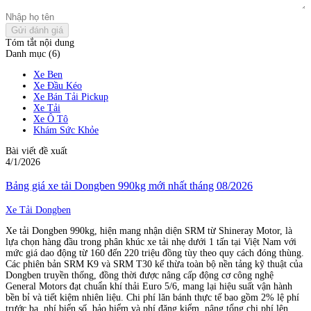
Gửi đánh giá
Tóm tắt nội dung
Danh mục (6)
Xe Ben
Xe Đầu Kéo
Xe Bán Tải Pickup
Xe Tải
Xe Ô Tô
Khám Sức Khỏe
Bài viết đề xuất
4/1/2026
Bảng giá xe tải Dongben 990kg mới nhất tháng 08/2026
Xe Tải Dongben
Xe tải Dongben 990kg, hiện mang nhận diện SRM từ Shineray Motor, là
lựa chọn hàng đầu trong phân khúc xe tải nhẹ dưới 1 tấn tại Việt Nam với
mức giá dao động từ 160 đến 220 triệu đồng tùy theo quy cách đóng thùng.
Các phiên bản SRM K9 và SRM T30 kế thừa toàn bộ nền tảng kỹ thuật của
Dongben truyền thống, đồng thời được nâng cấp động cơ công nghệ
General Motors đạt chuẩn khí thải Euro 5/6, mang lại hiệu suất vận hành
bền bỉ và tiết kiệm nhiên liệu. Chi phí lăn bánh thực tế bao gồm 2% lệ phí
trước bạ, phí biển số, bảo hiểm và phí đăng kiểm, nâng tổng chi phí lên