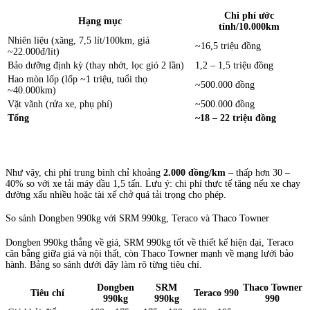
Chi phí ước
Hạng mục
tính/10.000km
Nhiên liệu (xăng, 7,5 lít/100km, giá
~16,5 triệu đồng
~22.000đ/lít)
Bảo dưỡng định kỳ (thay nhớt, lọc gió 2 lần)
1,2 – 1,5 triệu đồng
Hao mòn lốp (lốp ~1 triệu, tuổi thọ
~500.000 đồng
~40.000km)
Vặt vãnh (rửa xe, phụ phí)
~500.000 đồng
Tổng
~18 – 22 triệu đồng
Như vậy, chi phí trung bình chỉ khoảng
2.000 đồng/km
– thấp hơn 30 –
40% so với xe tải máy dầu 1,5 tấn. Lưu ý: chi phí thực tế tăng nếu xe chạy
đường xấu nhiều hoặc tài xế chở quá tải trọng cho phép.
So sánh Dongben 990kg với SRM 990kg, Teraco và Thaco Towner
Dongben 990kg thắng về giá, SRM 990kg tốt về thiết kế hiện đại, Teraco
cân bằng giữa giá và nội thất, còn Thaco Towner mạnh về mạng lưới bảo
hành. Bảng so sánh dưới đây làm rõ từng tiêu chí.
Dongben
SRM
Thaco Towner
Tiêu chí
Teraco 990
990kg
990kg
990