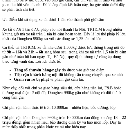
thành nhờ ba lý do: được vào phố giờ cấm, chi phí vận hành thấp và thời
gian thu hồi vốn nhanh. Để khẳng định kết luận này, ba góc nhìn dưới đây
sẽ phân tích chi tiết.
Ưu điểm khi sử dụng xe tải dưới 1 tấn vào thành phố giờ cấm
Xe tải dưới 1 tấn được phép vào nội thành Hà Nội, TP.HCM trong nhiều
khung giờ mà xe tải trên 1 tấn bị cấm hoàn toàn. Đây là lợi thế pháp lý lớn
nhất của Dongben 990kg so với các dòng xe 1,25 tấn trở lên.
Cụ thể, tại TP.HCM, xe tải nhẹ dưới 1.500kg được lưu thông trong nội đô
từ
9h – 16h
và
21h – 6h
sáng hôm sau, trong khi xe tải trên 1,5 tấn bị cấm
gần như toàn bộ ban ngày. Tại Hà Nội, quy định tương tự cũng áp dụng
theo từng vành đai. Lợi ích thực tế:
Tăng số chuyến hàng/ngày
do được vào giờ cao điểm.
Tiếp cận khách hàng nội đô
không cần trung chuyển qua xe nhỏ.
Giảm rủi ro bị phạt
vi phạm giờ cấm tải.
Như vậy, đối với chủ xe giao hàng siêu thị, cửa hàng tiện lợi, F&B hoặc
thương mại điện tử nội đô, Dongben 990kg gần như không có đối thủ ở
cùng tầm giá.
Chi phí vận hành thực tế trên 10.000km - nhiên liệu, bảo dưỡng, lốp
Chi phí vận hành Dongben 990kg trên 10.000km dao động khoảng
18 – 22
triệu đồng
, gồm nhiên liệu, bảo dưỡng định kỳ và hao mòn lốp. Đây là
mức thấp nhất trong phân khúc xe tải nhẹ hiện nay.