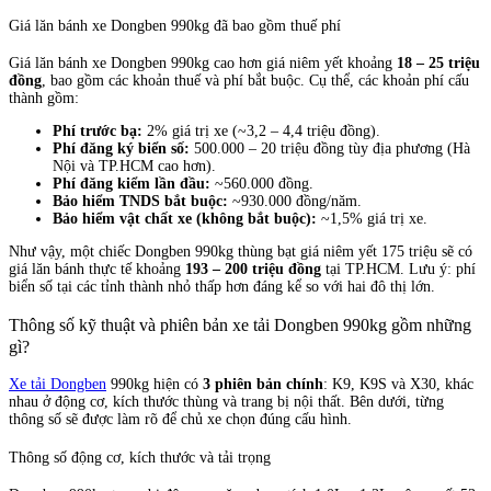
Giá lăn bánh xe Dongben 990kg đã bao gồm thuế phí
Giá lăn bánh xe Dongben 990kg cao hơn giá niêm yết khoảng
18 – 25 triệu
đồng
, bao gồm các khoản thuế và phí bắt buộc. Cụ thể, các khoản phí cấu
thành gồm:
Phí trước bạ:
2% giá trị xe (~3,2 – 4,4 triệu đồng).
Phí đăng ký biển số:
500.000 – 20 triệu đồng tùy địa phương (Hà
Nội và TP.HCM cao hơn).
Phí đăng kiểm lần đầu:
~560.000 đồng.
Bảo hiểm TNDS bắt buộc:
~930.000 đồng/năm.
Bảo hiểm vật chất xe (không bắt buộc):
~1,5% giá trị xe.
Như vậy, một chiếc Dongben 990kg thùng bạt giá niêm yết 175 triệu sẽ có
giá lăn bánh thực tế khoảng
193 – 200 triệu đồng
tại TP.HCM. Lưu ý: phí
biển số tại các tỉnh thành nhỏ thấp hơn đáng kể so với hai đô thị lớn.
Thông số kỹ thuật và phiên bản xe tải Dongben 990kg gồm những
gì?
Xe tải Dongben
990kg hiện có
3 phiên bản chính
: K9, K9S và X30, khác
nhau ở động cơ, kích thước thùng và trang bị nội thất. Bên dưới, từng
thông số sẽ được làm rõ để chủ xe chọn đúng cấu hình.
Thông số động cơ, kích thước và tải trọng