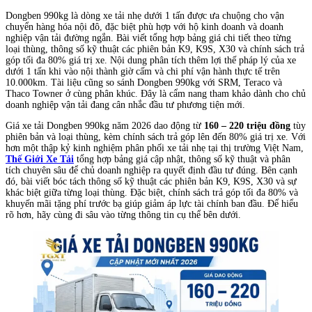
Dongben 990kg là dòng xe tải nhẹ dưới 1 tấn được ưa chuộng cho vận
chuyển hàng hóa nội đô, đặc biệt phù hợp với hộ kinh doanh và doanh
nghiệp vận tải đường ngắn. Bài viết tổng hợp bảng giá chi tiết theo từng
loại thùng, thông số kỹ thuật các phiên bản K9, K9S, X30 và chính sách trả
góp tối đa 80% giá trị xe. Nội dung phân tích thêm lợi thế pháp lý của xe
dưới 1 tấn khi vào nội thành giờ cấm và chi phí vận hành thực tế trên
10.000km. Tài liệu cũng so sánh Dongben 990kg với SRM, Teraco và
Thaco Towner ở cùng phân khúc. Đây là cẩm nang tham khảo dành cho chủ
doanh nghiệp vận tải đang cân nhắc đầu tư phương tiện mới.
Giá xe tải Dongben 990kg năm 2026 dao động từ
160 – 220 triệu đồng
tùy
phiên bản và loại thùng, kèm chính sách trả góp lên đến 80% giá trị xe. Với
hơn một thập kỷ kinh nghiệm phân phối xe tải nhẹ tại thị trường Việt Nam,
Thế Giới Xe Tải
tổng hợp bảng giá cập nhật, thông số kỹ thuật và phân
tích chuyên sâu để chủ doanh nghiệp ra quyết định đầu tư đúng. Bên cạnh
đó, bài viết bóc tách thông số kỹ thuật các phiên bản K9, K9S, X30 và sự
khác biệt giữa từng loại thùng. Đặc biệt, chính sách trả góp tối đa 80% và
khuyến mãi tặng phí trước bạ giúp giảm áp lực tài chính ban đầu. Để hiểu
rõ hơn, hãy cùng đi sâu vào từng thông tin cụ thể bên dưới.