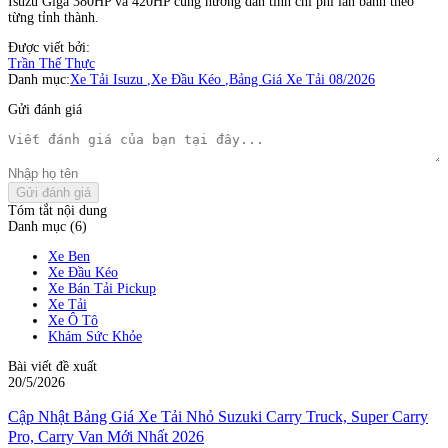
Isuzu Giga 380HP và 420HP cùng hướng dẫn tính chi phí lăn bánh theo
từng tỉnh thành.
Được viết bởi:
Trần Thế Thực
Danh mục:
Xe Tải Isuzu
,
Xe Đầu Kéo
,
Bảng Giá Xe Tải 08/2026
Gửi đánh giá
Gửi đánh giá
Tóm tắt nội dung
Danh mục (6)
Xe Ben
Xe Đầu Kéo
Xe Bán Tải Pickup
Xe Tải
Xe Ô Tô
Khám Sức Khỏe
Bài viết đề xuất
20/5/2026
Cập Nhật Bảng Giá Xe Tải Nhỏ Suzuki Carry Truck, Super Carry
Pro, Carry Van Mới Nhất 2026