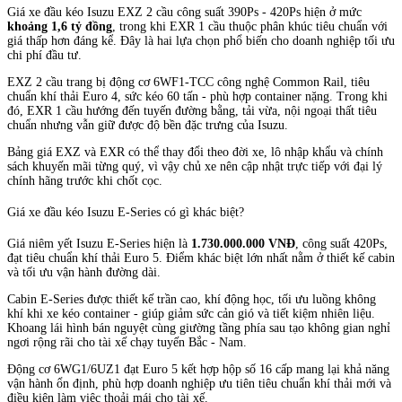
Giá xe đầu kéo Isuzu EXZ 2 cầu công suất 390Ps - 420Ps hiện ở mức
khoảng 1,6 tỷ đồng
, trong khi EXR 1 cầu thuộc phân khúc tiêu chuẩn với
giá thấp hơn đáng kể. Đây là hai lựa chọn phổ biến cho doanh nghiệp tối ưu
chi phí đầu tư.
EXZ 2 cầu trang bị động cơ 6WF1-TCC công nghệ Common Rail, tiêu
chuẩn khí thải Euro 4, sức kéo 60 tấn - phù hợp container nặng. Trong khi
đó, EXR 1 cầu hướng đến tuyến đường bằng, tải vừa, nội ngoại thất tiêu
chuẩn nhưng vẫn giữ được độ bền đặc trưng của Isuzu.
Bảng giá EXZ và EXR có thể thay đổi theo đời xe, lô nhập khẩu và chính
sách khuyến mãi từng quý, vì vậy chủ xe nên cập nhật trực tiếp với đại lý
chính hãng trước khi chốt cọc.
Giá xe đầu kéo Isuzu E-Series có gì khác biệt?
Giá niêm yết Isuzu E-Series hiện là
1.730.000.000 VNĐ
, công suất 420Ps,
đạt tiêu chuẩn khí thải Euro 5. Điểm khác biệt lớn nhất nằm ở thiết kế cabin
và tối ưu vận hành đường dài.
Cabin E-Series được thiết kế trần cao, khí động học, tối ưu luồng không
khí khi xe kéo container - giúp giảm sức cản gió và tiết kiệm nhiên liệu.
Khoang lái hình bán nguyệt cùng giường tầng phía sau tạo không gian nghỉ
ngơi rộng rãi cho tài xế chạy tuyến Bắc - Nam.
Động cơ 6WG1/6UZ1 đạt Euro 5 kết hợp hộp số 16 cấp mang lại khả năng
vận hành ổn định, phù hợp doanh nghiệp ưu tiên tiêu chuẩn khí thải mới và
điều kiện làm việc thoải mái cho tài xế.