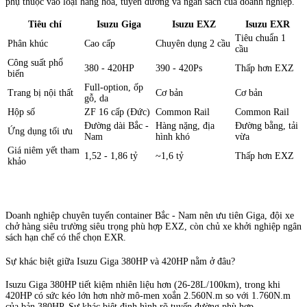
phụ thuộc vào loại hàng hóa, tuyến đường và ngân sách của doanh nghiệp.
Tiêu chí
Isuzu Giga
Isuzu EXZ
Isuzu EXR
Tiêu chuẩn 1
Phân khúc
Cao cấp
Chuyên dụng 2 cầu
cầu
Công suất phổ
380 - 420HP
390 - 420Ps
Thấp hơn EXZ
biến
Full-option, ốp
Trang bị nội thất
Cơ bản
Cơ bản
gỗ, da
Hộp số
ZF 16 cấp (Đức)
Common Rail
Common Rail
Đường dài Bắc -
Hàng nặng, địa
Đường bằng, tải
Ứng dụng tối ưu
Nam
hình khó
vừa
Giá niêm yết tham
1,52 - 1,86 tỷ
~1,6 tỷ
Thấp hơn EXZ
khảo
Doanh nghiệp chuyên tuyến container Bắc - Nam nên ưu tiên Giga, đội xe
chở hàng siêu trường siêu trọng phù hợp EXZ, còn chủ xe khởi nghiệp ngân
sách hạn chế có thể chọn EXR.
Sự khác biệt giữa Isuzu Giga 380HP và 420HP nằm ở đâu?
Isuzu Giga 380HP tiết kiệm nhiên liệu hơn (26-28L/100km), trong khi
420HP có sức kéo lớn hơn nhờ mô-men xoắn 2.560N.m so với 1.760N.m
của bản 380HP. Sự khác biệt định hình rõ tuyến đường phù hợp.