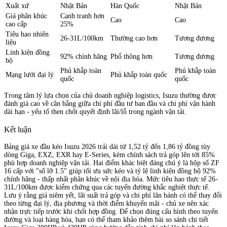
Xuất xứ
Nhật Bản
Hàn Quốc
Nhật Bản
Giá phân khúc
Cạnh tranh hơn
Cao
Cao
cao cấp
25%
Tiêu hao nhiên
26-31L/100km
Thường cao hơn
Tương đương
liệu
Linh kiện đồng
92% chính hãng
Phổ thông hơn
Tương đương
bộ
Phủ khắp toàn
Phủ khắp toàn
Mạng lưới đại lý
Phủ khắp toàn quốc
quốc
quốc
Trong tâm lý lựa chọn của chủ doanh nghiệp logistics, Isuzu thường được
đánh giá cao về cân bằng giữa chi phí đầu tư ban đầu và chi phí vận hành
dài hạn - yếu tố then chốt quyết định lãi/lỗ trong ngành vận tải.
Kết luận
Bảng giá xe đầu kéo Isuzu 2026 trải dài từ 1,52 tỷ đến 1,86 tỷ đồng tùy
dòng Giga, EXZ, EXR hay E-Series, kèm chính sách trả góp lên tới 85%
phù hợp doanh nghiệp vận tải. Hai điểm khác biệt đáng chú ý là hộp số ZF
16 cấp với "số lỡ 1.5" giúp tối ưu sức kéo và tỷ lệ linh kiện đồng bộ 92%
chính hãng - thấp nhất phân khúc về nội địa hóa. Mức tiêu hao thực tế 26-
31L/100km được kiểm chứng qua các tuyến đường khắc nghiệt thực tế.
Lưu ý rằng giá niêm yết, lãi suất trả góp và chi phí lăn bánh có thể thay đổi
theo từng đại lý, địa phương và thời điểm khuyến mãi - chủ xe nên xác
nhận trực tiếp trước khi chốt hợp đồng. Để chọn đúng cấu hình theo tuyến
đường và loại hàng hóa, bạn có thể tham khảo thêm bài so sánh chi tiết