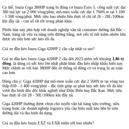
Cụ thể, Isuzu Giga 380HP trang bị động cơ Isuzu Euro 5, công suất cực đại
380 mã lực tại 2.000 vòng/phút, mô-men xoắn cực đại 1.760N.m tại 1.100
- 1.500 vòng/phút. Mức tiêu hao nhiên liệu thực tế chỉ từ 26 - 28L/100km
khi đầy tải - con số rất tốt trong phân khúc.
Phiên bản này phù hợp với doanh nghiệp vận tải container đường dài Bắc -
Nam, hàng tải vừa và nặng trên đường bằng, nơi yếu tố tiết kiệm nhiên liệu
được ưu tiên hơn sức kéo tối đa.
Giá xe đầu kéo Isuzu Giga 420HP 2 cầu cập nhật ra sao?
Giá xe đầu kéo Isuzu Giga 420HP 2 cầu đời 2023 niêm yết khoảng
1,86 tỷ
đồng
, là dòng có sức kéo lớn nhất phân khúc đầu kéo nhập khẩu hiện nay.
Mức chênh so với bản 380HP đến từ thông số động cơ và trang bị an toàn
cao hơn.
Đáng chú ý, Giga 420HP đạt mô-men xoắn cực đại 2.560N.m tại vòng tua
thấp 830 - 1.400 vòng/phút - đặc tính giúp xe phát huy sức kéo tối đa khi
vượt địa hình đèo dốc khắc nghiệt như Điện Biên hay Bắc Kạn. Mức tiêu
hao thực tế chỉ 28 - 30L/100km khi đầy tải.
Giga 420HP thường được chọn cho tuyến vận tải hàng siêu trường, siêu
trọng hoặc các doanh nghiệp logistics yêu cầu hiệu suất kéo bền bỉ trên
đường dài và địa hình đa dạng.
Giá xe đầu kéo Isuzu EXZ và EXR niêm yết bao nhiêu?