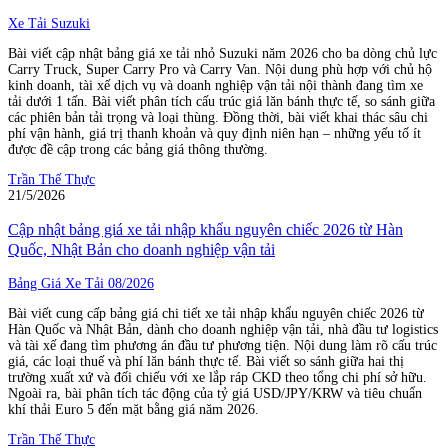
Xe Tải Suzuki
Bài viết cập nhật bảng giá xe tải nhỏ Suzuki năm 2026 cho ba dòng chủ lực
Carry Truck, Super Carry Pro và Carry Van. Nội dung phù hợp với chủ hộ
kinh doanh, tài xế dịch vụ và doanh nghiệp vận tải nội thành đang tìm xe
tải dưới 1 tấn. Bài viết phân tích cấu trúc giá lăn bánh thực tế, so sánh giữa
các phiên bản tải trọng và loại thùng. Đồng thời, bài viết khai thác sâu chi
phí vận hành, giá trị thanh khoản và quy định niên hạn – những yếu tố ít
được đề cập trong các bảng giá thông thường.
Trần Thế Thực
21/5/2026
Cập nhật bảng giá xe tải nhập khẩu nguyên chiếc 2026 từ Hàn
Quốc, Nhật Bản cho doanh nghiệp vận tải
Bảng Giá Xe Tải 08/2026
Bài viết cung cấp bảng giá chi tiết xe tải nhập khẩu nguyên chiếc 2026 từ
Hàn Quốc và Nhật Bản, dành cho doanh nghiệp vận tải, nhà đầu tư logistics
và tài xế đang tìm phương án đầu tư phương tiện. Nội dung làm rõ cấu trúc
giá, các loại thuế và phí lăn bánh thực tế. Bài viết so sánh giữa hai thị
trường xuất xứ và đối chiếu với xe lắp ráp CKD theo tổng chi phí sở hữu.
Ngoài ra, bài phân tích tác động của tỷ giá USD/JPY/KRW và tiêu chuẩn
khí thải Euro 5 đến mặt bằng giá năm 2026.
Trần Thế Thực