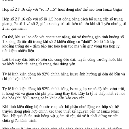
Hộp số ZF 16 cấp với "số lỡ 1.5" hoạt động như thế nào trên Isuzu Giga?
Hộp số ZF 16 cấp với số lỡ 1.5 hoạt động bằng cách bổ sung cấp số trung
gian giữa số 1 và số 2, giúp xe duy trì sức kéo tối ưu khi số 1 yếu nhưng số
2 lại quá mạnh.
Cụ thể, khi xe leo dốc với container nặng, tài xế thường gặp tình huống số
1 không đủ tốc độ trong khi số 2 khiến động cơ "đuối". Số lỡ 1.5 lấp
khoảng trống đó - đảm bảo lực kéo liên tục mà vẫn giữ vòng tua hợp lý,
tiết kiệm nhiên liệu.
Lợi thế này đặc biệt rõ trên các cung đèo dài, tuyến công trường hoặc khi
xe khởi hành tải nặng từ trạng thái đứng yên.
Tỷ lệ linh kiện đồng bộ 92% chính hãng Isuzu ảnh hưởng gì đến độ bền và
chi phí vận hành?
Tỷ lệ linh kiện đồng bộ 92% chính hãng Isuzu giúp xe có độ bền vượt trội,
ít hỏng vặt và giảm chi phí phụ tùng thay thế. Đây là tỷ lệ thấp nhất về nội
địa hóa (chỉ 8%) trong phân khúc đầu kéo cao cấp.
Khi linh kiện đồng bộ ở mức cao, các bộ phận như động cơ, hộp số, hệ
truyền động phối hợp chính xác theo thiết kế nguyên bản từ Isuzu Nhật
Bản. Hệ quả là tần suất hỏng vặt giảm rõ rệt, tài xế ít phải dừng xe sửa
chữa giữa hành trình.