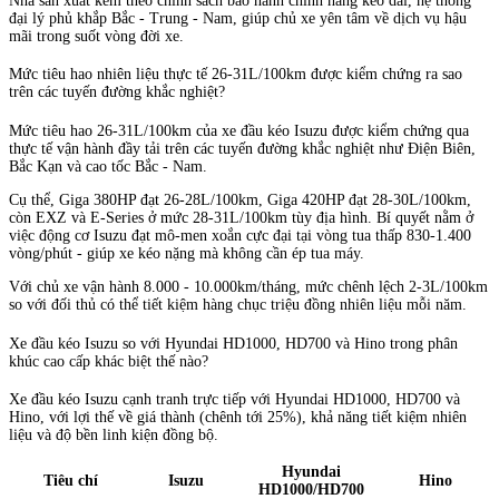
Nhà sản xuất kèm theo chính sách bảo hành chính hãng kéo dài, hệ thống
đại lý phủ khắp Bắc - Trung - Nam, giúp chủ xe yên tâm về dịch vụ hậu
mãi trong suốt vòng đời xe.
Mức tiêu hao nhiên liệu thực tế 26-31L/100km được kiểm chứng ra sao
trên các tuyến đường khắc nghiệt?
Mức tiêu hao 26-31L/100km của xe đầu kéo Isuzu được kiểm chứng qua
thực tế vận hành đầy tải trên các tuyến đường khắc nghiệt như Điện Biên,
Bắc Kạn và cao tốc Bắc - Nam.
Cụ thể, Giga 380HP đạt 26-28L/100km, Giga 420HP đạt 28-30L/100km,
còn EXZ và E-Series ở mức 28-31L/100km tùy địa hình. Bí quyết nằm ở
việc động cơ Isuzu đạt mô-men xoắn cực đại tại vòng tua thấp 830-1.400
vòng/phút - giúp xe kéo nặng mà không cần ép tua máy.
Với chủ xe vận hành 8.000 - 10.000km/tháng, mức chênh lệch 2-3L/100km
so với đối thủ có thể tiết kiệm hàng chục triệu đồng nhiên liệu mỗi năm.
Xe đầu kéo Isuzu so với Hyundai HD1000, HD700 và Hino trong phân
khúc cao cấp khác biệt thế nào?
Xe đầu kéo Isuzu cạnh tranh trực tiếp với Hyundai HD1000, HD700 và
Hino, với lợi thế về giá thành (chênh tới 25%), khả năng tiết kiệm nhiên
liệu và độ bền linh kiện đồng bộ.
Hyundai
Tiêu chí
Isuzu
Hino
HD1000/HD700