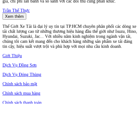
giá, chi phí lăn bánh và so sánh với các đối thủ cùng phân khúc.
Trần Thế Thực
Xem thêm
Thế Giới Xe Tải là đại lý uy tín tại TP.HCM chuyên phân phối các dòng xe
tải chất lượng cao từ những thương hiệu hàng đầu thế giới như Isuzu, Hino,
Hyundai, Suzuki, Jac... Với nhiều năm kinh nghiệm trong ngành vận tải,
chúng tôi cam kết mang đến cho khách hàng những sản phẩm xe tải đáng
tin cậy, hiệu suất vượt trội và phù hợp với mọi nhu cầu kinh doanh.
Giới Thiệu
Dịch Vụ Đồng Sơn
Dịch Vụ Đóng Thùng
Chính sách bảo mật
Chính sách mua hàng
Chính sách thanh toán
Chính sách bảo hành
Chính sách hậu mãi
Địa chỉ: 466 Quốc Lộ 1A, Phường An Phú Đông, Quận 12, Thành phố Hồ
Chí Minh, Việt Nam