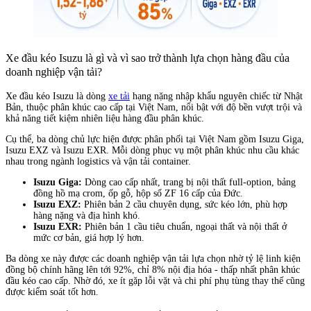
Xe đầu kéo Isuzu là gì và vì sao trở thành lựa chọn hàng đầu của
doanh nghiệp vận tải?
Xe đầu kéo Isuzu là dòng
xe tải
hạng nặng nhập khẩu nguyên chiếc từ Nhật
Bản, thuộc phân khúc cao cấp tại Việt Nam, nổi bật với độ bền vượt trội và
khả năng tiết kiệm nhiên liệu hàng đầu phân khúc.
Cụ thể, ba dòng chủ lực hiện được phân phối tại Việt Nam gồm Isuzu Giga,
Isuzu EXZ và Isuzu EXR. Mỗi dòng phục vụ một phân khúc nhu cầu khác
nhau trong ngành logistics và vận tải container.
Isuzu Giga:
Dòng cao cấp nhất, trang bị nội thất full-option, bảng
đồng hồ mạ crom, ốp gỗ, hộp số ZF 16 cấp của Đức.
Isuzu EXZ:
Phiên bản 2 cầu chuyên dụng, sức kéo lớn, phù hợp
hàng nặng và địa hình khó.
Isuzu EXR:
Phiên bản 1 cầu tiêu chuẩn, ngoại thất và nội thất ở
mức cơ bản, giá hợp lý hơn.
Ba dòng xe này được các doanh nghiệp vận tải lựa chọn nhờ tỷ lệ linh kiện
đồng bộ chính hãng lên tới 92%, chỉ 8% nội địa hóa - thấp nhất phân khúc
đầu kéo cao cấp. Nhờ đó, xe ít gặp lỗi vặt và chi phí phụ tùng thay thế cũng
được kiểm soát tốt hơn.