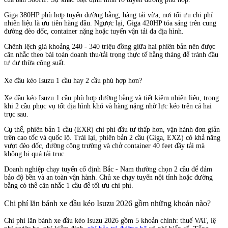
Giga 380HP phù hợp tuyến đường bằng, hàng tải vừa, nơi tối ưu chi phí
nhiên liệu là ưu tiên hàng đầu. Ngược lại, Giga 420HP tỏa sáng trên cung
đường đèo dốc, container nặng hoặc tuyến vận tải đa địa hình.
Chênh lệch giá khoảng 240 - 340 triệu đồng giữa hai phiên bản nên được
cân nhắc theo bài toán doanh thu/tải trọng thực tế hằng tháng để tránh đầu
tư dư thừa công suất.
Xe đầu kéo Isuzu 1 cầu hay 2 cầu phù hợp hơn?
Xe đầu kéo Isuzu 1 cầu phù hợp đường bằng và tiết kiệm nhiên liệu, trong
khi 2 cầu phục vụ tốt địa hình khó và hàng nặng nhờ lực kéo trên cả hai
trục sau.
Cụ thể, phiên bản 1 cầu (EXR) chi phí đầu tư thấp hơn, vận hành đơn giản
trên cao tốc và quốc lộ. Trái lại, phiên bản 2 cầu (Giga, EXZ) có khả năng
vượt đèo dốc, đường công trường và chở container 40 feet đầy tải mà
không bị quá tải trục.
Doanh nghiệp chạy tuyến cố định Bắc - Nam thường chọn 2 cầu để đảm
bảo độ bền và an toàn vận hành. Chủ xe chạy tuyến nội tỉnh hoặc đường
bằng có thể cân nhắc 1 cầu để tối ưu chi phí.
Chi phí lăn bánh xe đầu kéo Isuzu 2026 gồm những khoản nào?
Chi phí lăn bánh xe đầu kéo Isuzu 2026 gồm 5 khoản chính: thuế VAT, lệ