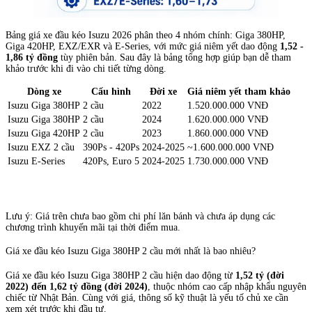
Bảng giá xe đầu kéo Isuzu 2026 phân theo 4 nhóm chính: Giga 380HP,
Giga 420HP, EXZ/EXR và E-Series, với mức giá niêm yết dao động
1,52 -
1,86 tỷ đồng
tùy phiên bản. Sau đây là bảng tổng hợp giúp bạn dễ tham
khảo trước khi đi vào chi tiết từng dòng.
Dòng xe
Cấu hình
Đời xe
Giá niêm yết tham khảo
Isuzu Giga 380HP
2 cầu
2022
1.520.000.000 VNĐ
Isuzu Giga 380HP
2 cầu
2024
1.620.000.000 VNĐ
Isuzu Giga 420HP
2 cầu
2023
1.860.000.000 VNĐ
Isuzu EXZ 2 cầu
390Ps - 420Ps
2024-2025
~1.600.000.000 VNĐ
Isuzu E-Series
420Ps, Euro 5
2024-2025
1.730.000.000 VNĐ
Lưu ý: Giá trên chưa bao gồm chi phí lăn bánh và chưa áp dụng các
chương trình khuyến mãi tại thời điểm mua.
Giá xe đầu kéo Isuzu Giga 380HP 2 cầu mới nhất là bao nhiêu?
Giá xe đầu kéo Isuzu Giga 380HP 2 cầu hiện dao động từ
1,52 tỷ (đời
2022) đến 1,62 tỷ đồng (đời 2024)
, thuộc nhóm cao cấp nhập khẩu nguyên
chiếc từ Nhật Bản. Cùng với giá, thông số kỹ thuật là yếu tố chủ xe cần
xem xét trước khi đầu tư.