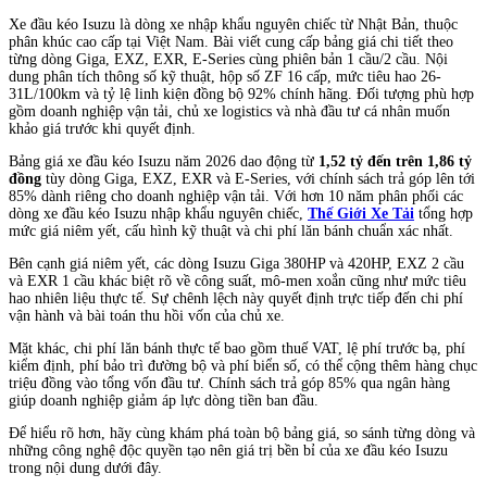
Xe đầu kéo Isuzu là dòng xe nhập khẩu nguyên chiếc từ Nhật Bản, thuộc
phân khúc cao cấp tại Việt Nam. Bài viết cung cấp bảng giá chi tiết theo
từng dòng Giga, EXZ, EXR, E-Series cùng phiên bản 1 cầu/2 cầu. Nội
dung phân tích thông số kỹ thuật, hộp số ZF 16 cấp, mức tiêu hao 26-
31L/100km và tỷ lệ linh kiện đồng bộ 92% chính hãng. Đối tượng phù hợp
gồm doanh nghiệp vận tải, chủ xe logistics và nhà đầu tư cá nhân muốn
khảo giá trước khi quyết định.
Bảng giá xe đầu kéo Isuzu năm 2026 dao động từ
1,52 tỷ đến trên 1,86 tỷ
đồng
tùy dòng Giga, EXZ, EXR và E-Series, với chính sách trả góp lên tới
85% dành riêng cho doanh nghiệp vận tải. Với hơn 10 năm phân phối các
dòng xe đầu kéo Isuzu nhập khẩu nguyên chiếc,
Thế Giới Xe Tải
tổng hợp
mức giá niêm yết, cấu hình kỹ thuật và chi phí lăn bánh chuẩn xác nhất.
Bên cạnh giá niêm yết, các dòng Isuzu Giga 380HP và 420HP, EXZ 2 cầu
và EXR 1 cầu khác biệt rõ về công suất, mô-men xoắn cũng như mức tiêu
hao nhiên liệu thực tế. Sự chênh lệch này quyết định trực tiếp đến chi phí
vận hành và bài toán thu hồi vốn của chủ xe.
Mặt khác, chi phí lăn bánh thực tế bao gồm thuế VAT, lệ phí trước bạ, phí
kiểm định, phí bảo trì đường bộ và phí biển số, có thể cộng thêm hàng chục
triệu đồng vào tổng vốn đầu tư. Chính sách trả góp 85% qua ngân hàng
giúp doanh nghiệp giảm áp lực dòng tiền ban đầu.
Để hiểu rõ hơn, hãy cùng khám phá toàn bộ bảng giá, so sánh từng dòng và
những công nghệ độc quyền tạo nên giá trị bền bỉ của xe đầu kéo Isuzu
trong nội dung dưới đây.