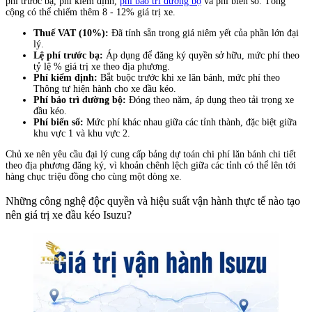
phí trước bạ, phí kiểm định,
phí bảo trì đường bộ
và phí biển số. Tổng
cộng có thể chiếm thêm 8 - 12% giá trị xe.
Thuế VAT (10%):
Đã tính sẵn trong giá niêm yết của phần lớn đại
lý.
Lệ phí trước bạ:
Áp dụng để đăng ký quyền sở hữu, mức phí theo
tỷ lệ % giá trị xe theo địa phương.
Phí kiểm định:
Bắt buộc trước khi xe lăn bánh, mức phí theo
Thông tư hiện hành cho xe đầu kéo.
Phí bảo trì đường bộ:
Đóng theo năm, áp dụng theo tải trọng xe
đầu kéo.
Phí biển số:
Mức phí khác nhau giữa các tỉnh thành, đặc biệt giữa
khu vực 1 và khu vực 2.
Chủ xe nên yêu cầu đại lý cung cấp bảng dự toán chi phí lăn bánh chi tiết
theo địa phương đăng ký, vì khoản chênh lệch giữa các tỉnh có thể lên tới
hàng chục triệu đồng cho cùng một dòng xe.
Những công nghệ độc quyền và hiệu suất vận hành thực tế nào tạo
nên giá trị xe đầu kéo Isuzu?