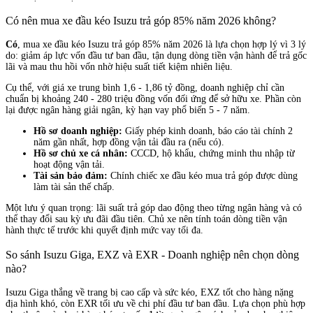
Có nên mua xe đầu kéo Isuzu trả góp 85% năm 2026 không?
Có
, mua xe đầu kéo Isuzu trả góp 85% năm 2026 là lựa chọn hợp lý vì 3 lý
do: giảm áp lực vốn đầu tư ban đầu, tận dụng dòng tiền vận hành để trả gốc
lãi và mau thu hồi vốn nhờ hiệu suất tiết kiệm nhiên liệu.
Cụ thể, với giá xe trung bình 1,6 - 1,86 tỷ đồng, doanh nghiệp chỉ cần
chuẩn bị khoảng 240 - 280 triệu đồng vốn đối ứng để sở hữu xe. Phần còn
lại được ngân hàng giải ngân, kỳ hạn vay phổ biến 5 - 7 năm.
Hồ sơ doanh nghiệp:
Giấy phép kinh doanh, báo cáo tài chính 2
năm gần nhất, hợp đồng vận tải đầu ra (nếu có).
Hồ sơ chủ xe cá nhân:
CCCD, hộ khẩu, chứng minh thu nhập từ
hoạt động vận tải.
Tài sản bảo đảm:
Chính chiếc xe đầu kéo mua trả góp được dùng
làm tài sản thế chấp.
Một lưu ý quan trọng: lãi suất trả góp dao động theo từng ngân hàng và có
thể thay đổi sau kỳ ưu đãi đầu tiên. Chủ xe nên tính toán dòng tiền vận
hành thực tế trước khi quyết định mức vay tối đa.
So sánh Isuzu Giga, EXZ và EXR - Doanh nghiệp nên chọn dòng
nào?
Isuzu Giga thắng về trang bị cao cấp và sức kéo, EXZ tốt cho hàng nặng
địa hình khó, còn EXR tối ưu về chi phí đầu tư ban đầu. Lựa chọn phù hợp