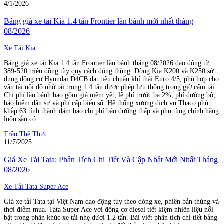
4/1/2026
Bảng giá xe tải Kia 1.4 tấn Frontier lăn bánh mới nhất tháng
08/2026
Xe Tải Kia
Bảng giá xe tải Kia 1.4 tấn Frontier lăn bánh tháng 08/2026 dao động từ
389-520 triệu đồng tùy quy cách đóng thùng. Dòng Kia K200 và K250 sử
dụng động cơ Hyundai D4CB đạt tiêu chuẩn khí thải Euro 4/5, phù hợp cho
vận tải nội đô nhờ tải trọng 1.4 tấn được phép lưu thông trong giờ cấm tải.
Chi phí lăn bánh bao gồm giá niêm yết, lệ phí trước bạ 2%, phí đường bộ,
bảo hiểm dân sự và phí cấp biển số. Hệ thống xưởng dịch vụ Thaco phủ
khắp 63 tỉnh thành đảm bảo chi phí bảo dưỡng thấp và phụ tùng chính hãng
luôn sẵn có.
Trần Thế Thực
11/7/2025
Giá Xe Tải Tata: Phân Tích Chi Tiết Và Cập Nhật Mới Nhất Tháng
08/2026
Xe Tải Tata Super Ace
Giá xe tải Tata tại Việt Nam dao động tùy theo dòng xe, phiên bản thùng và
thời điểm mua. Tata Super Ace với động cơ diesel tiết kiệm nhiên liệu nổi
bật trong phân khúc xe tải nhẹ dưới 1.2 tấn. Bài viết phân tích chi tiết bảng